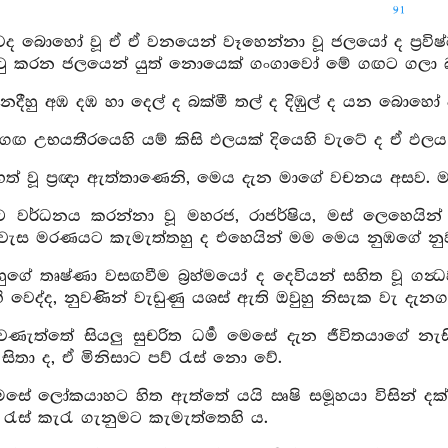
91
වද බොහෝ වූ ඒ ඒ වනයෙන් වෑහෙන්නා වූ ජලයෝ ද ප්‍රවිෂ්
ටු කරන ජලයෙන් යුත් නොයෙක් ගංගාවෝ මේ ගඟට ගලා බස
 නදීහු අඹ දඹ හා දෙල් ද බක්මී තල් ද දිඹුල් ද යන බොහෝ
 ගඟ උභයතීරයෙහි යම් කිසි ඵලයක් දියෙහි වැටේ ද ඒ ඵල
මහත් වූ ප්‍රඥා ඇත්තාණෙනි, මෙය දැන මාගේ වචනය අසව
රට වර්ධනය කරන්නා වූ මහරජ, රාජර්ෂිය, මස් ලෙහෙයින
 වැස මරණයට කැමැත්තහු ද එහෙයින් මම මෙය නුඹගේ නුවණ
හුගේ තෘෂ්ණා වසඟවීම බ්‍රහ්මයෝ ද දෙවියන් සහිත වූ ගන්‍ධ
වෙද්ද, නුවණින් වැඩුණු යශස් ඇති ඔවුහු නිසැක වැ දැනගනි
ුවණැත්තේ සියලු සුචරිත ධර්‍ම මෙසේ දැන ජීවිතයාගේ න
ිතා ද, ඒ මිනිසාට පව් රැස් නො වේ.
ෙසේ ලෝකයාහට හිත ඇත්තේ යයි ඍෂි සමූහයා විසින් දක්නා ල
් රැස් කැරැ ගැනුමට කැමැත්තෙහි ය.