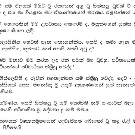
ම් අඹ ඵලයක් මිහිරි වූ රසයෙන් අග්‍ර වූ සිත්කලු වූවක්
් ද එය මා වියළවා මට ඒකාන්තයෙන් මරණය එළවන්නේ ය
ම් හෙයෙකින් මම උපවාසය කෙරෙම් ද, මසුන්ගෙන් යුක්ත වූ ද
ුඹට කියන ලදී.
අපලායිනිය හෙවත් පැන නොයන්නිය, තෙපි ද තමා ගැන මට
දේශ ඇත්තිය, කුමකට හෝ තෙපි මෙහි අවු ද?
ෙපි මනාව මට කරන ලද රන් පටක් බඳු වූවහු. පර්‍වතයෙක්හ
ියන්ගේ පරිචාරිකා ස්ත්‍රීහු වෙද්ද?
ිනිස්ලෙව්හි ද රුවින් අගතැන්පත් යම් ස්ත්‍රීහු වෙද්ද, 
ත්තියක් නැත. මනෝඥ වූ උතුම් ලක්‍ෂණයෙන් යුත් තැනැත්
කියව.
්‍රාහ්මණය, තෙපි සිත්කලු වූ යම් කෝසිකී නම් ගංගාවක් බ
ානයෙහි අධිගෘහිත වූ දේවතා දූ නම් මමය.
ොයෙක් වෘක්‍ෂසමූහයෙන් ගැවැසීගත් බොහෝ වූ කඳු රැලි ම
පිවිසෙයි.