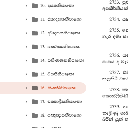
2733. ප
10. දසකනිපාතො
අපකීර්තිය
2734. ය
11. එකාදසකනිපාතො
2735. න
12. ද‍්වාදසකනිපාතො
හැර දමා සං
13. තෙරසකනිපාතො
2736. ය
14. පකිණ‍්ණකනිපාතො
පාපය ද වැ
2737. 
15. වීසතිනිපාතො
කලකිරී වස
16. තිංසතිනිපාතො
2738. ම
කොස්ලිහිණිය
17. චත‍්තාළීසනිපාතො
2739. 
නැමුණු ශා
18. පඤ‍්ඤාසනිපාතො
බරින් යුත්