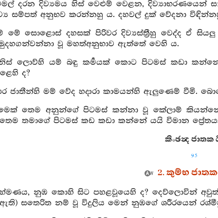
ිවමල් දරන දිව්‍යමය හිස් වෙළුම් වෙළන, දිව්‍යාභරණයෙන් 
 දිව්‍ය සම්පත් අනුභව කරන්නහු ය. දහවල් දුක් වේදනා විඳින්න
ම් මේ සොළොස් දහසක් පිරිවර දිව්‍යස්ත්‍රීහු වෙද්ද ඒ සියල
ොමුදහගන්වන්නා වූ මහත්අනුභාව ඇත්තේ වෙහි ය.
මිනිස් ලොව්හි යම් බඳු කර්‍මයක් කොට පිටමස් කඩා කන
ෙළෙහි ද?
ෙර ජාතීන්හි මම් වේද හදාරා කාමයන්හි ඇලුණෙම් වීමි. බ
යමෙක් තෙම අනුන්ගේ පිටමස් කන්නා වූ කේලාම් කියන්
ෙම තමාගේ පිටමස් කඩ කඩා කන්නේ යයි විමාන ප්‍රේතය
කිංඡන්‍ද ජාතක ය
95
2. කුම්භ ජාත
‍රාහ්මණය, නුඹ කොහි සිට පහළවූයෙහි ද? දෙව්ලොවින් අවුත් රා
ඇති) සතෙරිත නම් වූ විදුලිය මෙන් නුඹගේ ශරීරයෙන් රශ්මීහ