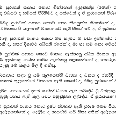
යම් සුරාවක් පානය කොට ගින්නෙන් දැවුණක්හු (මෙන්) ශ
වධයට ද සම්පත් පිරිහීමට ද පත්වෙත් ද ඒ සුරායෙන් පිරුණ
යම්බඳු සුරාවක් පානය කොට නො කියයුත්ත කියන්නේ ද, ස
 වමනයෙහි ගැලුණේ ව්‍යසනයට පැමිණියේ වේ ද, ඒ සුරායෙන්
ම්බඳු සුරාවක් පානය කොට මම හැමට ම වඩා උත්කෘෂ්ට වෙම
ඟී ද, සතර දිශාවට අධිපති රජෙක් ද මා හා සම නො වේයයි ස
යම් සුරාවක් පානය කොට මානය ඇත්තාහු අධික මානය ඇත්
‍ණ ඇත්තාහු නග්න භාවය ඇත්තාහු පලායන්නෝ ද, සොරුන්ගේ
ිරුණු මේ කළය මිල දී ගනිවු.
ුරාපානය කළා වූ යම් කුලයෙක්හි ධාන්‍ය ද ධනය ද රන්රි
සත් කුලයන්ගේ විනාශය ඇති කෙරේ ද, එබඳු සුරායෙන් පි
ෙව්හි නොයෙක් දහස් ගණන් ධනය ඇති සමෘද්ධ වූ වස්ත්‍රාලංක
ිඳුණු ධනය ඇති කුල බවට පමුණුවන ලද්දේය. ඒ සුරායෙන් ප
ම් සුරාවක් පානය කොට දුෂ්ට ස්වභාව ඇති පුරුෂ තෙම පියාට
 අල්ලාගන්නේ ද, ලේළිය ද භාර්‍ය්‍යාව යයි සිතා අතින් අල්ල