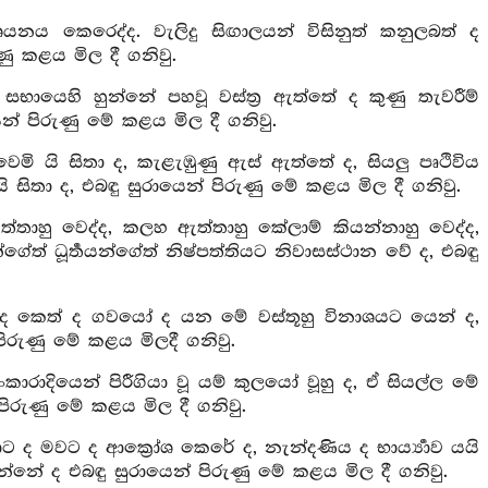
යනය කෙරෙද්ද. වැලිදු සිඟාලයන් විසිනුත් කනුලබත් ද
ු කළය මිල දී ගනිවු.
භායෙහි හුන්නේ පහවූ වස්ත්‍ර ඇත්තේ ද කුණු තැවරීම්
 පිරුණු මේ කළය මිල දී ගනිවු.
ි යි සිතා ද, කැළැඹුණු ඇස් ඇත්තේ ද, සියලු පෘථිවිය
ිතා ද, එබඳු සුරායෙන් පිරුණු මේ කළය මිල දී ගනිවු.
තාහු වෙද්ද, කලහ ඇත්තාහු කේලාම් කියන්නාහු වෙද්ද,
ත් ධූර්‍තයන්ගේත් නිෂ්පත්තියට නිවාසස්ථාන වේ ද, එබඳු
දී ද කෙත් ද ගවයෝ ද යන මේ වස්තූහු විනාශයට යෙන් ද,
රුණු මේ කළය මිලදී ගනිවු.
ාරාදියෙන් පිරීගියා වූ යම් කුලයෝ වූහු ද, ඒ සියල්ල මේ
ිරුණු මේ කළය මිල දී ගනිවු.
 ද මවට ද ආක්‍රෝශ කෙරේ ද, නැන්දණිය ද භාර්‍ය්‍යාව යයි
ාගන්නේ ද එබඳු සුරායෙන් පිරුණු මේ කළය මිල දී ගනිවු.