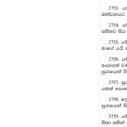
2753. 
බන්ඩනයට ද 
2754. 
සහිතව සිය
2755. ය
මාගේ යයි හ
2756. 
අයහපත් වර්
සුරායෙන් ප
2757. ස
යමක් පොහො
2758. ල
සුරායෙන් ස
2759. ය
සිතා අතින්