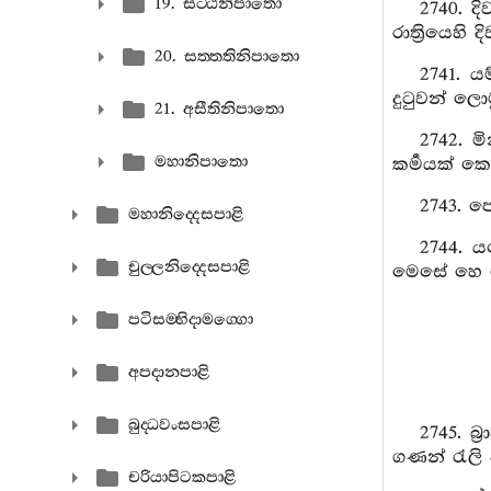
19. සට‍්ඨිනිපාතො
2740. ද
රාත්‍රියෙහි
20. සත‍්තතිනිපාතො
2741. ය
දුටුවන් ල
21. අසීතිනිපාතො
2742. 
මහානිපාතො
කර්‍මයක් ක
2743. ප
මහානිද‍්දෙසපාළි
2744. 
චුල‍්ලනිද‍්දෙසපාළි
මෙසේ හෙ ත
පටිසම‍්භිදාමග‍්ගො
අපදානපාළි
බුද‍්ධවංසපාළි
2745. බ්
ගණන් රැලි 
චරියාපිටකපාළි