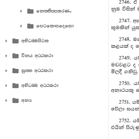
2746. 
නුඹ විසින් 
නෙත‍්තිප‍්පකරණං
2747. අ
පෙටකොපදෙසො
කුමකින් යු
2748. 
අභිධම‍්මපිටක
කළයක් ද 
විනය අට‍්ඨකථා
2749. ය
මඩවළට ද 
සුත‍්ත අට‍්ඨකථා
මිලදී ගනිවු.
2750. 
අභිධම‍්ම අට‍්ඨකථා
අනාථයකු ම
අන්‍ය
2751. ය
වේලා සයනය
2752. ය
එයින් පිරු