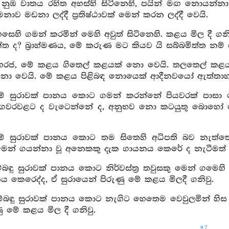
ඒ නුඹ වාතය රහිත අහස්හි සිටිනෙහි, පයින් මඟ නොයන්න
මනාව මඩනා ලද්දී ප්‍රතිෂ්ඨාවක් මෙන් කරන ලද්දී වෙයි.
හසෙහි ගමන් කරමින් මෙහි අවුත් සිටිනෙහි. කළය මිල දී ග
ක්ත ද? බ්‍රාහ්මණය, මේ කරුණ මට කියව යි සබ්බමිත්ත නම්
මහරජ, මේ කළය ගිතෙල් කළයක් නො වෙයි. තලතෙල් කළයක
නො වෙයි. මේ කළය පිළිබඳ නොයෙක් ආදීනවයෝ ඇත්තාහ
ම් සුරාවක් පානය කොට ගමන් කරන්නේ පියවරක් පාසා පෙර
ගවරවළට ද වැටෙන්නේ ද, අනුභව නො කටයුතු බොහෝ දෙ
යම් සුරාවක් පානය කොට තම සිතෙහි අධිපති බව නැත්ත
ෙන් ගයන්නා වූ අනෙකකු දැක ගායනය කෙරේ ද නැටීමත් කෙ
ම්බඳු සුරාවක් පානය කොට නිර්වස්ත්‍ර තවුසකු මෙන් ගමෙහ
 කෙරෙද්ද, ඒ සුරායෙන් පිරුණු මේ කළය මිලදී ගනිවු.
ම්බඳු සුරාවක් පානය කොට නැගිට හෙතෙම වෙවුලමින් හිස ද 
ණු මේ කළය මිල දී ගනිවු.
97