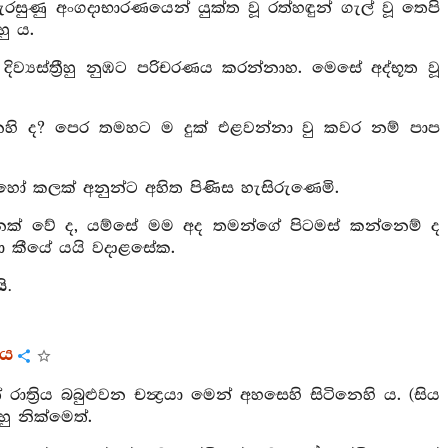
සැරසුණු අංගදාභාරණයෙන් යුක්ත වූ රත්හඳුන් ගැල් වූ තෙපි
හු ය.
ු දිව්‍යස්ත්‍රීහු නුඹට පරිචරණය කරන්නාහ. මෙසේ අද්භූත වූ
්නෙහි ද? පෙර තමහට ම දුක් එළවන්නා වු කවර නම් පාප
ොහෝ කලක් අනුන්ට අහිත පිණිස හැසිරුණෙමි.
නෙක් වේ ද, යම්සේ මම අද තමන්ගේ පිටමස් කන්නෙම් ද
ා කීයේ යයි වදාළසේක.
ි.
කය
ත්‍රිය බබුළුවන චන්‍ද්‍රයා මෙන් අහසෙහි සිටිනෙහි ය. (සිය
ු නික්මෙත්.