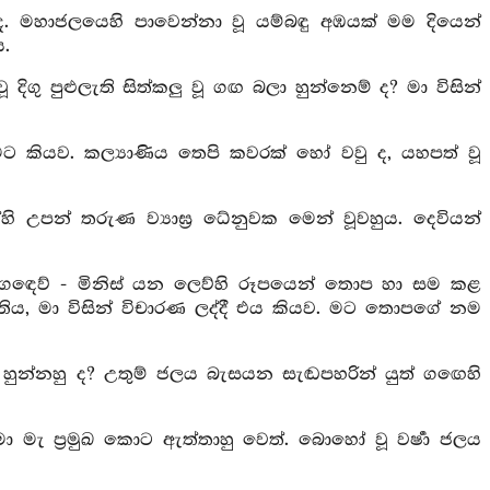
 වී ද. මහාජලයෙහි පාවෙන්නා වූ යම්බඳු අඹයක් මම දියෙන්
.
ිගු පුළුලැති සිත්කලු වූ ගඟ බලා හුන්නෙම් ද? මා විසින්
 කියව. කල්‍යාණිය තෙපි කවරක් හෝ වවු ද, යහපත් වූ
ි උපන් තරුණ ව්‍යාඝ්‍ර ධේනුවක මෙන් වූවහුය. දෙවියන්
දෙව් - ගඳෙව් - මිනිස් යන ලෙව්හි රූපයෙන් තොප හා සම කළ
තිය, මා විසින් විචාරණ ලද්දී එය කියව. මට තොපගේ නම
ලා හුන්නහු ද? උතුම් ජලය බැසයන සැඬපහරින් යුත් ගඟෙහි
ා මැ ප්‍රමුඛ කොට ඇත්තාහු වෙත්. බොහෝ වූ වර්‍ෂා ජලය