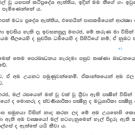
ුළුල් වූ යහපත් කටිප්‍රදේශ ඇත්තිය, ඉදින් මම තීගේ ගං 
ක් පැමිණෙන්නේ ය.
හපත් මධ්‍ය ප්‍රදේශ ඇත්තිය, එහෙයින් පාපකර්‍මයෙන් ආරක්
ො ඉවසිය හැකි දෑ ඉවසනසුලු මහරජ, මේ කරුණ මා විසින් 
යම සීලයෙහි ද සුචරිත ධර්‍මයෙහි ද පිහිටියේ නම්, ඒ නුඹට 
93
මෙක් තෙම පෙරබන්‍ධනය හැරදමා පසුව තෘෂ්ණා බන්‍ධනයෙහි
ඩේ.
එව, ඒ අඹ උයනට පමුණුවන්නෙමි. ඒකාන්තයෙන් අඹ ඵල 
ව.
හරජ, මල් රසයෙන් මත් වූ වක් වූ ග්‍රීවා ඇති පක්‍ෂීන් ව
ෝ ද මොනරු ද ස්වර්‍ණශාරිකා පක්‍ෂීහු ද මධුශාරිකා පක්‍ෂීහ
හංස සමූහයා විසින් නාද කරන ලද මේ අඹ උයනෙහි කොව
ඛා ඇති අඹ වෘක්‍ෂයෝ මල් හටගැනුමෙන් හැල් පිදුරු ඇති 
 තල්ගස් ද ඇත්තේ යයි කීවා ය.