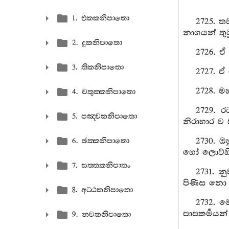
1. එකකනිපාතො
2725. ත
නාගයන් තු
2. දුකනිපාතො
2726. ඒ
3. තිකනිපාතො
2727. ඒ
2728. 
4. චතුක‍්කනිපාතො
2729. 
5. පඤ‍්චකනිපාතො
නිරාහාර ව
2730. ඔ
6. ඡක‍්කනිපාතො
හෝ ලොව්හි 
7. සත‍්තකනිපාතං
2731. න
පිණිස නො ස
8. අට‍්ඨකනිපාතො
2732. ම
පාපකර්‍මයන
9. නවකනිපාතො