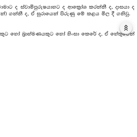
ාමාට ද ස්වාමිපුරුෂයාහට ද ආක්‍රෝශ කරන්නී ද, දාසයා ද
) ගන්නී ද, ඒ සුරායෙන් පිරුණු මේ කළය මිල දී ගනිවු.
යකුට හෝ බ්‍රාහ්මණයකුට හෝ හිංසා කෙරේ ද, ඒ හේතුවෙන්
රෙද්ද, දුසිරිත්හි හැසිර නිරයට යෙද්ද, ඒ සුරායෙන් පිරුණු
 යමකු ලවා බොරු කියැවීම නො ලබත් ද, හෙතෙම ඒ සුරාව
වු.
පණිවිඩ යැවිය යුතු කරුණෙක්හි ලා පණිවිඩය සඳහා යවනු
නොදනී ද එබඳු සුරායෙන් පිරුණු මේ කළය මිල දී ගනිවු.
ු නිර්ලජ්ජාගතිය පහළ කෙරෙද්ද, ධීරවුවත් බොහෝ කොට
ත්තවුන් සමඟත් එක්රැස් වූවාහු නිරාහාරව බිම දුකසේ
රායෙන් පිරුණා වූ මේ කළය මිල දී ගනිවු.