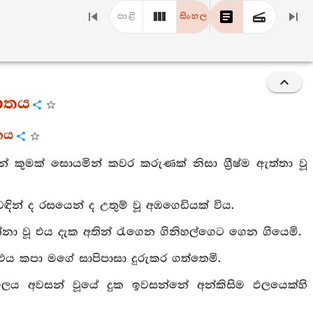
පාළි
සිංහල
පාතය
තකය
න් කුමක් සොයමින් කවර කරුණක් නිසා ග්‍රීෂ්ම ඇත්තා වූ
ුවඳින් ද රසයෙන් ද උතුම් වූ අඹගෙඩියක් විය.
න යන්නා වූ එය දැක අතින් රැගෙන ගිනිහල්ගෙට ගෙන ගියෙමි.
ය කපා මගේ සාපිපාසා දුරුකර ගත්තෙමි.
ඵලය අවසන් වූයේ දුක ඉවසන්නේ අන්කිසිම ඵලයෙක්හි