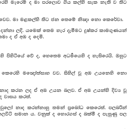
ඉවුරෙහි මැරෙම් ද මා පරලොව ගිය කල්හි සැක නැති ව තිට
‍ෂා වෙව. මා මළකල්හි තිට ජන තෙමේ නින්‍දා නො කෙරේවා.
දන්නා ලදි. යමෙක් තෙම හැර දැමීමට දුෂ්කර කාමගුණයන්
තමා ද ඒ අඹ ද දෙමි.
 පිහිටියේ වේ ද, හෙතෙම අධර්‍මයෙහි ද හැසිරෙයි. ඔහුට
කෙරෙහි මන්‍දෝත්සාහ වව. සිහිල් වූ අඹ උයනෙහි නො
ිසින් නාද කරන ලද ඒ අඹ උයන බලව. ඒ අඹ උයන්හි දිව්‍ය වූ
ු ද වාසය කරත්.
ුලෝ නාද කරන්නාහු තමන් ප්‍රබෝධ කෙරෙත්. පලබරින්
කලවිටි සමාන ය. වනුක් ද හොරගස් ද බක්මී ද පැසුණු පල