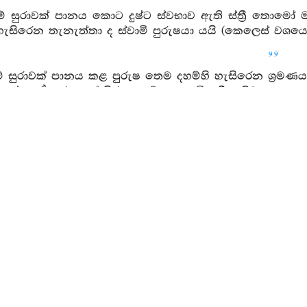
ම් සුරාවක් පානය කොට දුෂ්ට ස්වභාව ඇති ස්ත්‍රී තොමෝ ම
ැසිරෙන තැනැත්තා ද ස්වාමි පුරුෂයා යයි (කෙලෙස් වශයෙන්
99
ම් සුරාවක් පානය කළ පුරුෂ තෙම දහම්හි හැසිරෙන ශ්‍රමණ
ේ ද, ඒ සුරායෙන් පිරුණු මේ කළය මිල දී ගනිවු.
ම් සුරාවක් පානය කොට කයින් හෝ සිතින් හෝ දුසිරිත්හි හැසි
 දී ගනිවු.
පෙර බොහෝ වූ රන් පරිත්‍යාග කරමින් යදින්නාහු නමුත්
බොරු කියා ද එබඳු සුරායෙන් පිරුණු මේ කළය මිල දී ගනි
ම් සුරාවක් පානය කොට, ඉක්මන් කටයුත්තක් ඇති කල්හි 
මක් පිණිස ආයෙහි දැ යි) විචාරන ලද්දේ කියන ලද කරුණ 
ලජ්ජා සහගත සිත් ඇත්තාහු ද, සුරාමදයෙන් මත්වූවාහ
බඳු සුරායෙන් පිරුණු මේ කළය මිල දී ගනිවු.
යම් සුරාවක් පානය කොට ඌරු පැටවුන් මෙන් පහත් කුල ඇ
්ද, දුර්වර්‍ණ භාවයට හා නින්‍දාවටත් පැමිණෙත් ද, එබඳු සු