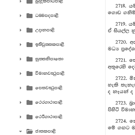
ඛුද‍්දකපාඨපාළි
2718. ය
ගොඩ ගනිම
ධම‍්මපදපාළි
2719. ය
උදානපාළි
ඒ සියල්ල න
2720. 
ඉතිවුත‍්තකපාළි
මධ්‍ය ප්‍ර
සුත‍්තනිපාතො
2721. ත
අතුරෙහි දෙව
විමානවත්‍ථුපාළි
2722. ම
හැකි තැනැ
පෙතවත්‍ථුපාළි
ද නෑයන් ද 
ථෙරගාථාපාළි
2723. බ
පිහිටි විම
ථෙරීගාථාපාළි
2724. න
මේ ගඟට ම 
ජාතකපාළි