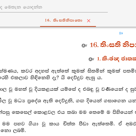
16. තිංසතිනිපාතො
89
16. තිංසති නි
1. කිංඡන්‍ද ජා
්‍රාහ්මණය, කවර අදහස් ඇත්තේ කුමක් සිතමින් කුමක් පතමි
ෙහි එකලාව හිඳිනෙහි දැ? යි දෙව්දුව ඇසු ය.
ිශාල වූ මහත් වූ දියකළයක් යම්සේ ද එබඳු වූ වර්‍ණයෙන් ද ස
ිර්‍මල වූ මධ්‍ය ප්‍රදේශ ඇති දෙව්දූනි, ගඟ දියෙන් ගසාගෙ
ඉන්පසු කෙසෙල් කොළවල එය තබා මම තෙමේ ම පිහියෙන් එ
ඒ මම පහව ගියා වූ කාය චිත්ත පීඩා ඇත්තෙමි. ඒ අඹ
 නො ලබමි.