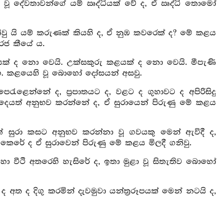
ා වූ දේවතාවන්ගේ යම් ඍද්ධියක් වේ ද, ඒ ඍද්ධි තොමෝ
නිවු යි යම් කරුණක් කියහි ද, ඒ නුඹ කවරෙක් ද? මේ කළය
 රජ කීයේ ය.
් ද නො වෙයි. උක්සකුරු කළයක් ද නො වෙයි. මීපැණි
. කළයෙහි වූ බොහෝ දෝසයන් අසවු.
ැළෙන්නේ ද, ප්‍රපාතයට ද, වළට ද ගුහාවට ද අපිරිසිදු
යත් අනුභව කරන්නේ ද, ඒ සුරායෙන් පිරුණු මේ කළය
ේ සුරා කසට අනුභව කරන්නා වූ ගවයකු මෙන් ඇවිදී ද,
රේ ද ඒ සුරාවෙන් පිරුණු මේ කළය මිලදී ගනිවු.
ි හා වීථි අතරෙහි හැසිරේ ද, ඉතා මුළා වූ සිතැතිව බොහෝ
අත ද දිගු කරමින් දැවමුවා යන්ත්‍රරූපයක් මෙන් නටයි ද,