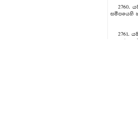
2760. ය
සමීපයෙහි හ
2761. ය
අපායට යන්න
2762. ය
මේ කළය මිල
2763. 
පානය කොට 
2764. ය
ලබන්නේ (කු
2765. 
බෙණෙද්ද, එ
2766. 
සයනය කෙරෙද