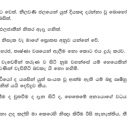
ට වෙත්. නීලවර්‍ණ ජලයෙන් යුත් දියකඳ දරන්නා වූ බොහෝ
ිත්.
 ඵලජාතීන් නිතර ඇදැ ගනිත්.
ය නිසැක වැ මාගේ ස්‍රොතස අනුව යන්නේ වේ.
. මහරජ, තෘෂ්ණා වශයෙන් ඇලීම නො කොට එය දුරු කරව.
් වැඩෙමින් තරුණ ව සිටි නුඹ වහන්සේ යම් හෙයෙකින්
ින් වැඩිහිටි බවකැ යි නො හඟිමි.
ර්‍වයෝ ද යශසින් යුත් සංයත වූ ආත්ම ඇති යම් බඳු ඍෂීහු
ත් යයි දෙව්දුව කීය.
ැසීම ද චුතවීම ද දැන සිටී ද, හෙතෙමේ අන්‍යයාගේ වධය
ද කල්හි මා කෙරෙහි නින්‍දා කිරීම රිසි තැනැත්තිය, තී