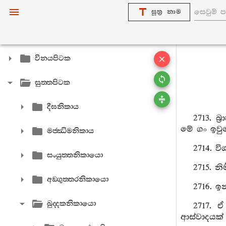
සූත්‍ර නාම
විනයපිටක
සුත‍්තපිටක
දීඝනිකාය
2713. බ
මේ ගං ඉවුර
මජ‍්ඣිමනිකාය
2714. ව
සංයුත‍්තනිකායො
2715. න
අඞ‍්ගුත‍්තරනිකායො
2716. 
ඛුද‍්දකනිකායො
2717. 
ආස්වාදයක්