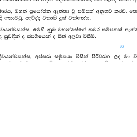
ුමාරය, මහත් ප්‍රයෝජන ඇත්තා වූ සම්පත් අනුභව කරව. ත
ිදි නොවවු. පැවිද්ද වනාහි දුක් වන්නේය.
දේවයන්වහන්ස, මෙහි නුඹ වහන්සේගේ කවර සම්පතක් ඇත්තේ
 සුවඳින් ද ස්පර්‍ශයෙන් ද සිත් අලවා විසීමි.
53
ේවයන්වහන්ස, අප්සරා සමූහයා විසින් පිරිවරන ලද මා ව
යුතු වූ නුඹ බාලයෙකැයි දැන එබඳු රජ කුලයෙහි නොවසන්න
දින් මම අනුන් විසින් පැමිණවියැයුතු (මගපෙන්වියැයුත්
රව. සෝමනස්ස කුමාරය, ඉදින් නැවතත් මෙබඳු වරදෙක් ව
නො විමසා කළ ක්‍රියාව ද, නො සසඳා සිතන ලද්ද ද වැර
ිමසා කරන ලද ක්‍රියාව ද මනා කොට සිතන ලද්දද බෙහෙතක
අලස වූ කාමභෝගී ගිහියා නො මැනැවි. සංයම නොවූ පැ
 මැනැවි. යම් පණ්ඩිතයෙක් කිපෙනසුලු වේද, එය නො ම