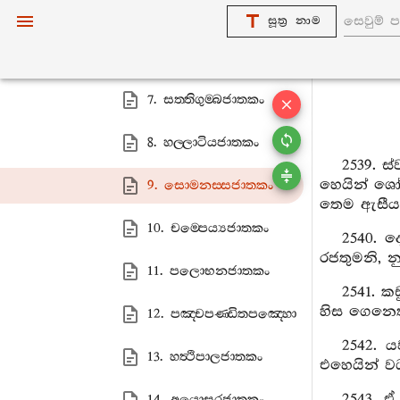
5. රොහන‍්තමිගජාතකං
සූත්‍ර නාම
6. චූලහංසජාතකං
7. සත‍්තිගුම‍්බජාතකං
8. හල‍්ලාටියජාතකං
2539. ස
හෙයින් ශ
9. සොමනස‍්සජාතකං
තෙම ඇසීය
10. චම‍්පෙය්‍යජාතකං
2540. 
රජතුමනි, න
11. පලොභනජාතකං
2541. 
හිස ගෙනෙත
12. පඤ‍්චපණ‍්ඩිතපඤ‍්හො
2542. 
13. හත්‍ථිපාලජාතකං
එහෙයින් ව
2543. ඒ
14. අයොඝරජාතකං