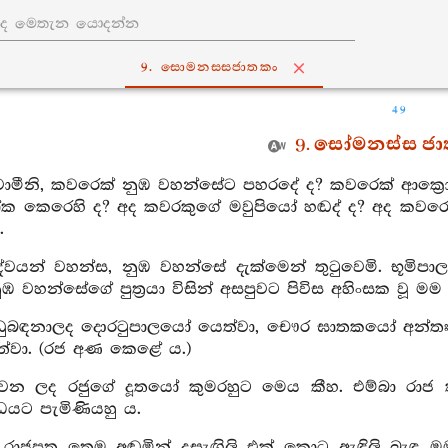
9. සොමනස‍්සජාතකං
49
9. සෝමනස්ස ජ
්වාමීනි, කවරෙක් නුඹ වහන්සේට පහරදේ ද? කවරෙක් ආක්‍රෝ
ෝක කෙරෙහි ද? අද කවරකුගේ මවුපියෝ හඬද් ද? අද කව
.
දේවයන් වහන්ස, නුඹ වහන්සේ දැක්මෙන් තුටුවෙමි. භූමි
ුඹ වහන්සේගේ පුත්‍රයා විසින් අසපුවට පිවිස අහිංසක වූ 
කඩුබඳනාලද දොරටුපාලයෝ යෙත්වා, චෞර ඝාතකයෝ අන්තඃප
්වා. (රජ අණ කෙළේ ය.)
යවන ලද රජුගේ දූතයෝ කුමරහුට මෙය කීහ. එම්බා රාජ ක
ධයට පැමිණියහු ය.
 රාජපුත්‍ර තෙම අඬමින් දසැඟිලි එක් කොට ඇඳිලි බැඳ 