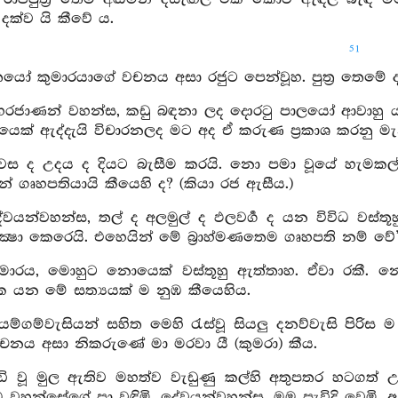
දක්ව යි කීවේ ය.
51
ූතයෝ කුමාරයාගේ වචනය අසා රජුට පෙන්වූහ. පුත්‍ර තෙමේ ද
මහරජාණන් වහන්ස, කඩු බඳනා ලද දොරටු පාලයෝ ආවාහ
ෙක් ඇද්දැයි විචාරනලද මට අද ඒ කරුණ ප්‍රකාශ කරනු මැ
වස ද උදය ද දියට බැසීම කරයි. නො පමා වූයේ හැමකල්හි ග
න් ගෘහපතියායි කීයෙහි ද? (කියා රජ ඇසීය.)
දේවයන්වහන්ස, තල් ද අලමුල් ද ඵලවර්‍ග ද යන විවිධ ව
ක්‍ෂා කෙරෙයි. එහෙයින් මේ බ්‍රාහ්මණතෙම ගෘහපති නම් වේ’
කුමාරය, මොහුට නොයෙක් වස්තූහු ඇත්තාහ. ඒවා රකී. නො
 යන මේ සත්‍යයක් ම නුඹ කීයෙහිය.
ියම්ගම්වැසියන් සහිත මෙහි රැස්වූ සියලු දනව්වැසි පි
චනය අසා නිකරුණේ මා මරවා යී (කුමරා) කීය.
දැඩි වූ මුල ඇතිව මහත්ව වැඩුණු කල්හි අතුපතර හටග
 වහන්සේගේ පා වඳිමි. දේවයන්වහන්ස, මම පැවිදි වෙමි. අ