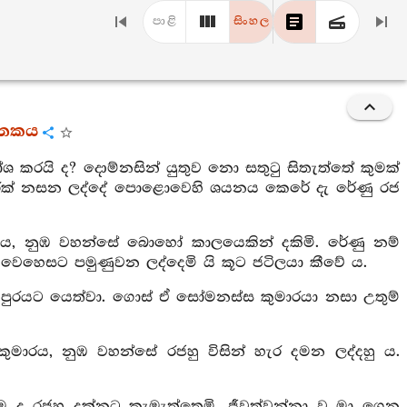
පාළි
සිංහල
ාතකය
ශ කරයි ද? දොම්නසින් යුතුව නො සතුටු සිතැත්තේ කුමක්
රෙක් නසන ලද්දේ පොළොවෙහි ශයනය කෙරේ දැ රේණු රජ
පාලය, නුඹ වහන්සේ බොහෝ කාලයෙකින් දකිමි. රේණු නම්
මම වෙහෙසට පමුණුවන ලද්දෙමි යි කූට ජටිලයා කීවේ ය.
ුරයට යෙත්වා. ගොස් ඒ සෝමනස්ස කුමාරයා නසා උතුම්
ුමාරය, නුඹ වහන්සේ රජහු විසින් හැර දමන ලද්දහු ය.
මම ද රජහු දක්නට කැමැත්තෙමි. ජීවත්වන්නා වූ මා ගෙන