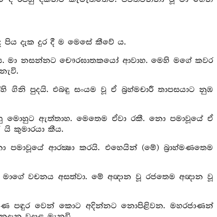
 පිය දැක දුර දී ම මෙසේ කීවේ ය.
ු ය. මා නසන්නට චෞරඝාතකයෝ ආවාහ. මෙහි මගේ කවර
නැවි.
ිනි පුදයි. එබඳු සංයම වූ ඒ බ්‍රහ්මචාරී තාපසයාට නුඹ
ස්තූහු මොහුට ඇත්තාහ. මෙතෙම ඒවා රකී. නො පමාවූයේ ඒ
 යි කුමාරයා කීය.
 පමාවූයේ ආරක්‍ෂා කරයි. එහෙයින් (මේ) බ්‍රාහ්මණතෙම
රිස ම මාගේ වචනය අසත්වා. මේ අඥාන වූ රජතෙම අඥාන වූ
ත් උණ පඳුර වෙන් කොට අදින්නට නොපිළිවන. මහරජාණන්
නුදැන වදාළ මැනවි.