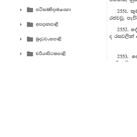
පටිසම‍්භිදාමග‍්ගො
2551. ක
රජවවූ. පැව
අපදානපාළි
2552. 
ද රසවලින් ද
බුද‍්ධවංසපාළි
චරියාපිටකපාළි
2553. ද
පැමිණවියැ
නෙත‍්තිප‍්පකරණං
2554. ඉ
ගැන කමා ක
පෙටකොපදෙසො
2555. 
අභිධම‍්මපිටක
වෙයි.
2556. ව
විනය අට‍්ඨකථා
2557. 
සුත‍්ත අට‍්ඨකථා
රජතෙමේ නො