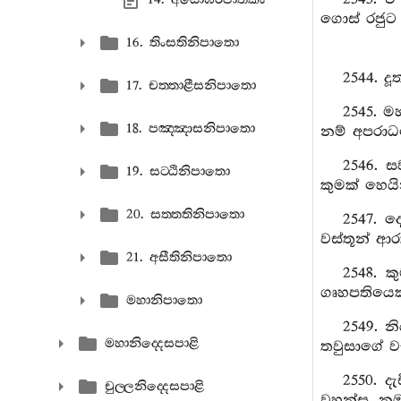
ගොස් රජුට 
16. තිංසතිනිපාතො
2544. ද
17. චත‍්තාළීසනිපාතො
2545. 
18. පඤ‍්ඤාසනිපාතො
නම් අපරාධය
2546. ස
19. සට‍්ඨිනිපාතො
කුමක් හෙයි
20. සත‍්තතිනිපාතො
2547. 
වස්තූන් ආර
21. අසීතිනිපාතො
2548. 
ගෘහපතියෙක
මහානිපාතො
2549. න
මහානිද‍්දෙසපාළි
තවුසාගේ ව
2550. 
චුල‍්ලනිද‍්දෙසපාළි
වහන්ස, නුඹ