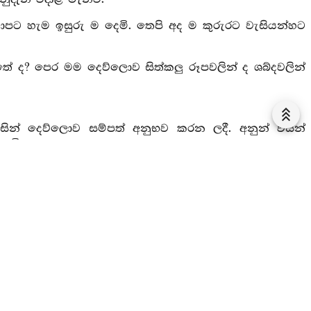
ොපට හැම ඉසුරු ම දෙමි. තෙපි අද ම කුරුරට වැසියන්හට
 ද? පෙර මම දෙව්ලොව සිත්කලු රූපවලින් ද ශබ්දවලින්
ිසින් දෙව්ලොව සම්පත් අනුභව කරන ලදී. අනුන් විසින්
ෙමි.
තෙක්) බාලයෙක් වන්නේ නම් පුත්‍රය, මගේ ඒ එක ම අපරාධය
ේ නම් තෙපි කැමැත්තක් කරව.
දුණු බෙහෙතක්හුගේ විපත්තිය මෙන් ලාමක විපාක ඇත්තේ
්හුගේ සම්පත මෙන් යහපත් විපාක ඇත්තේ වෙයි.
විද්දා නො මැනැවි. පරීක්‍ෂා නො කොට කටයුතු කරන
ැනැවි.