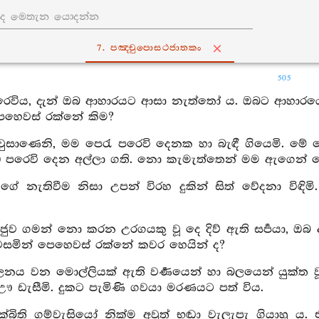
7. පඤ‍්චුපොසථජාතකං
505
රෙවිය, දැන් ඔබ ආහාරයට ආසා නැත්තෝ ය. ඔබට ආහාරයෙන්
ෙහෙවස් රක්නේ කිම?
වුසාණෙනි, මම පෙරැ පරෙවි දෙනක හා බැඳී ගියෙමි. මේ පෙ
්) පරෙවි දෙන අල්ලා ගති. නො කැමැත්තෙන් මම ඇගෙන් වෙ
ඇගේ නැතිවීම නිසා උපන් විරහ දුකින් සිත් වේදනා වි
ජුව ගමන් නො කරන උරගයකු වූ දෙ දිව් ඇති සර්‍පයා, ඔබ ද
වසමින් පෙහෙවස් රක්නේ කවර හෙයින් ද?
ලනය වන මොල්ලියක් ඇති වර්‍ණයෙන් හා බලයෙන් යුක්ත ව
 ඌ ඩැසීමි. දුකට පැමිණි ගවයා මරණයට පත් විය.
ඉක්බිති ගම්වැසියෝ නික්ම අවුත් භඬා වැලැපැ ගියාහු 