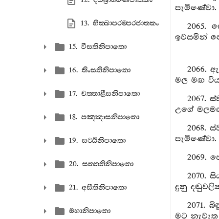
පැමිණේවා.
13. භික‍්ඛාපරම‍්පරජාතකං
2065. 
ඉවසමින් ප
15. වීසතිනිපාතො
2066. ඇ
16. තිංසතිනිපාතො
මල මඟ විය
17. චත‍්තාළීසනිපාතො
2067. ස
උගේ මලමඟ
18. පඤ‍්ඤාසනිපාතො
2068. ස
පැමිණේවා.
19. සට‍්ඨිනිපාතො
2069. ප
20. සත‍්තතිනිපාතො
2070. ස
දුනු දඬුවලි
21. අසීතිනිපාතො
2071. බ
මහානිපාතො
මට නැවැත