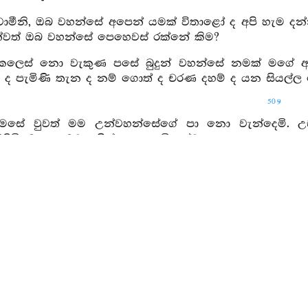
්වාමීනි, ඔබ වහන්සේ අපෙන් යමක් විතාළෝ ද අපි හැම දන්න
පින්වත් ඔබ වහන්සේ පෙහෙවස් රක්නේ කිම?
කෙලෙස් නො වැකුණ පසේ බුදුන් වහන්සේ නමක් මගේ 
න ද පැමිණි තැන ද නම් ගොත් ද චරණ දහම් ද යන සියල්ල 
509
මෙසේ වුවත් මම උන්වහන්සේගේ පා නො වැන්දෙමි. උඩ
කිමි. මානය මට යළිත් නො පැමිණේවා.
7. පංචුපෝසථ ජාත
මිතුර, මා වස්තුව ලබාගනු සඳහා අල්ලා ගත්තේ නම්, ම
ුව ලබන්නෙහිය යි හඟිමි.
මොනර රජුනි, මේ ඊය ඔබ නසන්නට දුන්නෙහි තැබුයෙම් න
ර රජ සුවසේ යේවා.
ත් වසක් මුළුල්ලේ දිවාරෑහි සා පවස් ඉවසමින් යම් හේතුවක
ි වෙහි ද?