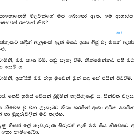
සොහොනෙහි මළවුන්ගේ මස් බොහෝ ඇත. මේ ආහාරය ත
ෙහෙවස් රක්නේ කිම?
507
ත්කුණට තදින් ඇලුණේ ඇත් මසට ඉතා ගිජු වැ මහත් ඇත්කු
ළු.
්වාමීනි, මම කෘශ වීමී. පඬු පැහැ වීමී. නික්මෙන්නට එහි
 තෙමී ය.
්වාමීනි, ඉක්බිති මම රාහු මුවෙන් මුත් සඳ සේ එයින් පි
ෙරැ තෙපි හුඹස් වේයන් බුදිමින් හැසිරුණවු ය. පින්වත් 
ිය නිවෙස වූ වන ලැහැබට නිගා කරමින් ආශා අධික හෙයින්
න් හා මුගුරුවලින් මට තැළුහ.
ිඳුණු හිසත් ලේ තැවැරුණ සිරුරත් ඇති මම සිය නිවෙසට
 නො පැමිණේවා.