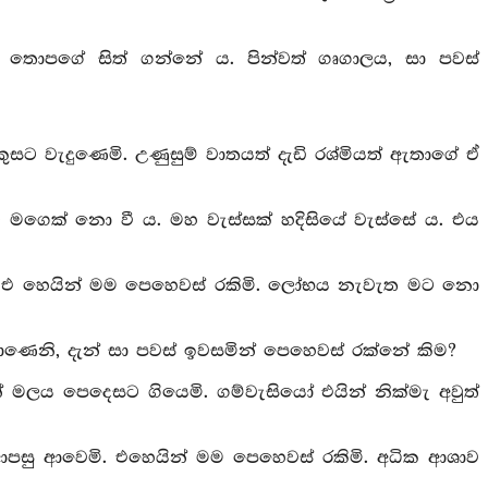
ොපගේ සිත් ගන්නේ ය. පින්වත් ගෘගාලය, සා පවස්
සට වැදුණෙමි. උණුසුම් වාතයත් දැඩි රශ්මියත් ඇතාගේ ඒ
 මට මගෙක් නො වී ය. මහ වැස්සක් හදිසියේ වැස්සේ ය. එය
ටවීමි. එ හෙයින් මම පෙහෙවස් රකිමි. ලෝභය නැවැත මට නො
වලසාණෙනි, දැන් සා පවස් ඉවසමින් පෙහෙවස් රක්නේ කිම?
 මලය පෙදෙසට ගියෙමි. ගම්වැසියෝ එයින් නික්මැ අවුත්
 ආපසු ආවෙමි. එහෙයින් මම පෙහෙවස් රකිමි. අධික ආශාව