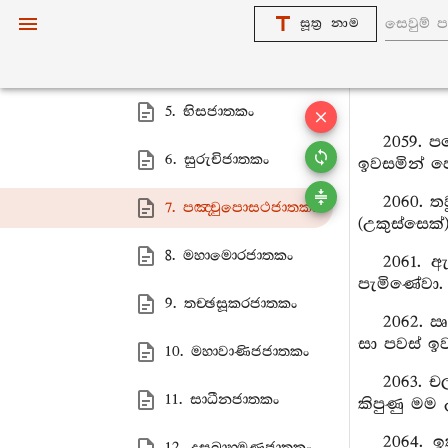
3. මහාඋක‍්කුසජාතකං
සූත්‍ර නාම
4. උද‍්දාලකජාතකං
5. භිසජාතකං
2059. ප
6. සුරුචිජාතකං
ඉවසමින් ප
2060. ත
7. පඤ‍්චුපොසථජාතකං
(උකුස්සෙක
8. මහාමොරජාතකං
2061. 
පැමිණේවා.
9. තච‍්ඡසූකරජාතකං
2062. ඍ
සා පවස් ඉ
10. මහාවාණිජජාතකං
2063. ච
11. සාධීනජාතකං
කිපුණු මම
2064. 
12. දසබ්‍රාහ‍්මණජාතකං