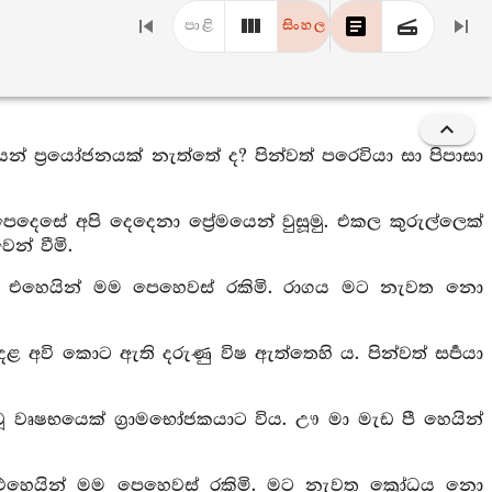
පාළි
සිංහල
 ප්‍රයෝජනයක් නැත්තේ ද? පින්වත් පරෙවියා සා පිපාසා
දෙසේ අපි දෙදෙනා ප්‍රේමයෙන් වුසූමු. එකල කුරුල්ලෙක්
න් වීමි.
ඳිමි. එහෙයින් මම පෙහෙවස් රකිමි. රාගය මට නැවත නො
ළ අවි කොට ඇති දරුණු විෂ ඇත්තෙහි ය. පින්වත් සර්‍පයා
ූ වෘෂභයෙක් ග්‍රාමභෝජකයාට විය. ඌ මා මැඩ පී හෙයින්
ය. එහෙයින් මම පෙහෙවස් රකිමි. මට නැවත ක්‍රෝධය නො