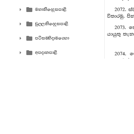
2072. ස
මහානිද‍්දෙසපාළි
විතාරමු. 
චුල‍්ලනිද‍්දෙසපාළි
2073. 
යායුතු තැ
පටිසම‍්භිදාමග‍්ගො
අපදානපාළි
2074. 
පෙහෙවස් ර
බුද‍්ධවංසපාළි
චරියාපිටකපාළි
2075. 
බොහෝ වස්ත
නෙත‍්තිප‍්පකරණං
2076. 
වෙමි. මොන
පෙටකොපදෙසො
2077. ස
අභිධම‍්මපිටක
කුමට කැමැත