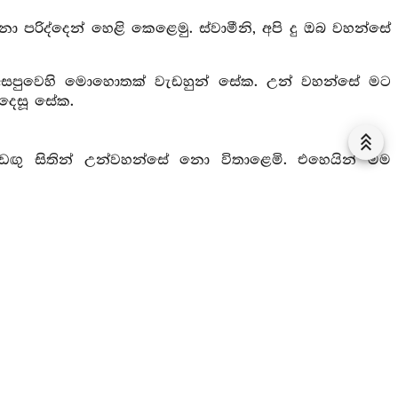
ා පරිද්දෙන් හෙළි කෙළෙමු. ස්වාමීනි, අපි දු ඔබ වහන්සේ
අසපුවෙහි මොහොතක් වැඩහුන් සේක. උන් වහන්සේ මට
දෙසූ සේක.
ඟු සිතින් උන්වහන්සේ නො විතාළෙමි. එහෙයින් මම
ක යි.
ා නො මරා ජීවග්‍රාහයෙන් රජු සමීපයට ගෙන යව. එ කලැ
ො වෙමි. ඔබ අසු වැ සිටින මලපුඬුව සිඳින්නට තැබුවේ
් නිසා මා ලුහුබැන්දෙහි. පුඩුවේ බැඳුණ මා ඉන් මුදන් නට