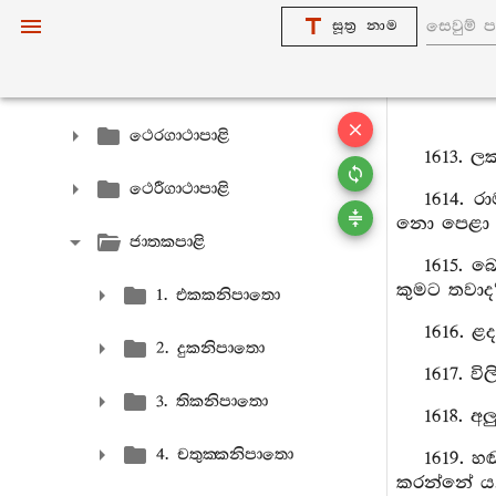
සූත්‍ර නාම
විමානවත්‍ථුපාළි
පෙතවත්‍ථුපාළි
ථෙරගාථාපාළි
1613. ල
ථෙරීගාථාපාළි
1614. ර
නො පෙළා 
ජාතකපාළි
1615. 
කුමට තවාද
1. එකකනිපාතො
1616. ළ
2. දුකනිපාතො
1617. ව
3. තිකනිපාතො
1618. 
4. චතුක‍්කනිපාතො
1619. 
කරන්නේ ය