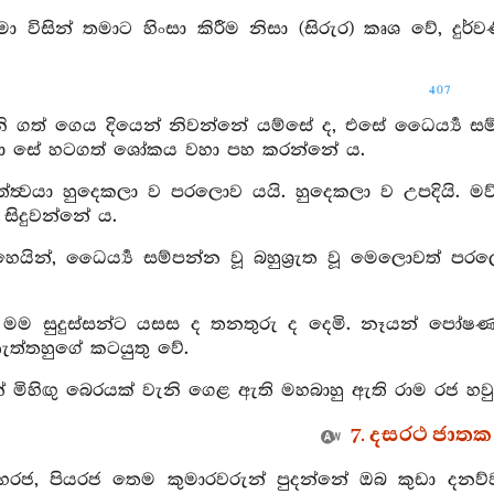
මා විසින් තමාට හිංසා කිරීම නිසා (සිරුර) කෘශ වේ, දුර්
407
ිනි ගත් ගෙය දියෙන් නිවන්නේ යම්සේ ද, එසේ ධෛර්‍ය්‍ය සම්
ා සේ හටගත් ශෝකය වහා පහ කරන්නේ ය.
ත්ත්‍වයා හුදෙකලා ව පරලොව යයි. හුදෙකලා ව උපදියි. මව
 සිදුවන්නේ ය.
හෙයින්, ධෛර්‍ය්‍ය සම්පන්න වූ බහුශ්‍රුත වූ මෙලොවත් 
ඒ මම සුදුස්සන්ට යසස ද තනතුරු ද දෙමි. නෑයන් පෝෂණ
ත්තහුගේ කටයුතු වේ.
න් මිහිඟු බෙරයක් වැනි ගෙළ ඇති මහබාහු ඇති රාම රජ හවු
7. දසරථ ජාතක 
මහරජ, පියරජ තෙම කුමාරවරුන් පුදන්නේ ඔබ කුඩා දනව