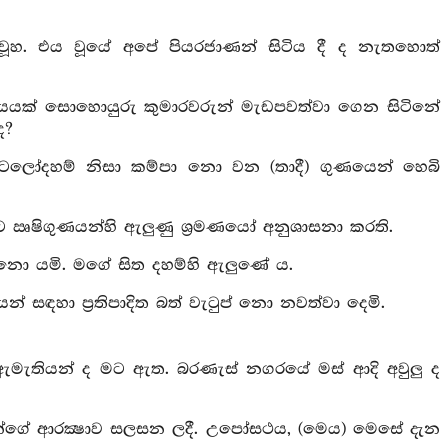
 වූහ. එය වූයේ අපේ පියරජාණන් සිටිය දී ද නැතහොත්
්සියයක් සොහොයුරු කුමාරවරුන් මැඩපවත්වා ගෙන සිටිනේ
ද?
හා, අටලෝදහම් නිසා කම්පා නො වන (තාදී) ගුණයෙන් හෙබි
 ඍෂිගුණයන්හි ඇලුණු ශ්‍රමණයෝ අනුශාසනා කරති.
 නො යමි. මගේ සිත දහම්හි ඇලුණේ ය.
න් සඳහා ප්‍රතිපාදිත බත් වැටුප් නො නවත්වා දෙමි.
ිවාර ඇමැතියන් ද මට ඇත. බරණැස් නගරයේ මස් ආදි අවුලු ද
ද ඔවුන්ගේ ආරක්‍ෂාව සලසන ලදී. උපෝසථය, (මෙය) මෙසේ දැන