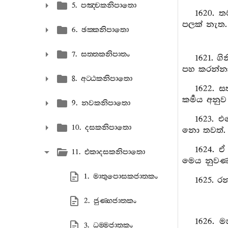
5. පඤ‍්චකනිපාතො
1620. ත
පලක් නැත.
6. ඡක‍්කනිපාතො
7. සත‍්තකනිපාතං
1621. ග
පහ කරන්න
8. අට‍්ඨකනිපාතො
1622. ස
කර්‍මය අනුව
9. නවකනිපාතො
1623. එ
10. දසකනිපාතො
නො තවත්.
1624. 
11. එකාදසකනිපාතො
මෙය නුවණැ
1. මාතුපොසකජාතකං
1625. ර
2. ජුණ‍්හජාතකං
1626. 
3. ධම‍්මජාතකං