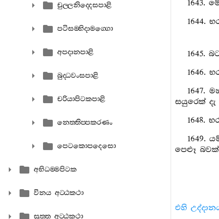
1643. ම
චුල‍්ලනිද‍්දෙසපාළි
1644. භ
පටිසම‍්භිදාමග‍්ගො
අපදානපාළි
1645. බ
1646. භ
බුද‍්ධවංසපාළි
1647. 
චරියාපිටකපාළි
සයුරෙක් දැ 
1648. භ
නෙත‍්තිප‍්පකරණං
1649. ය
පෙටකොපදෙසො
පෙළූ බවක්
අභිධම‍්මපිටක
විනය අට‍්ඨකථා
එහි උද්දාන
සුත‍්ත අට‍්ඨකථා