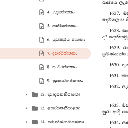
රාජ්‍යය ල
4. උදයජාතකං
1627. 
දෙව්ලොව ග
5. පානීයජාතකං
1628. 
ද? ඤාතිසම
6. යුධඤ‍්ජය ජාතකං
1629. ර
7. දසරථජාතකං
ශ්‍රමණයන්ග
1630. 
8. සංවරජාතකං
1631. ම
9. සුප‍්පාරකජාතකං
1632. ඇ
12. ද‍්වාදසකනිපාතො
1633. ම
13. තෙරසකනිපාතො
සුරා ආදි ප
14. පකිණ‍්ණකනිපාතො
1634. ආ