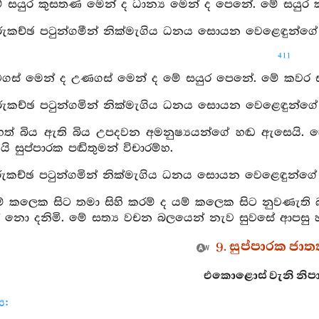
ේ සයුර කුසතණ මෙන් ද ධාන්‍ය මෙන් ද පෙනේ. මේ සයුර කව
රුකච්ඡ පටුන්ගමීන් නික්මැගිය ධනය සොයන වෙළෙඳුන්ගේ න
411
ටගස් මෙන් ද උණගස් මෙන් ද මේ සයුර පෙනේ. මේ කවර සයුර
රුකච්ඡ පටුන්ගමින් නික්මැගිය ධනය සොයන වෙළෙඳුන්ගේ 
මහත් බිය ඇති බිය උපදවන අමනුෂ්‍යයන්ගේ හඬ ඇසෙයි. හ
යි සුප්පාරක පඬිතුමන් විචාරම්හ.
රුකච්ඡ පටුන්ගමින් නික්මැගිය ධනය සොයන වෙළෙඳුන්ගේ න
ම් කලෙක සිට තමා සිහි කරම් ද යම් කලෙක සිට නුවණැති බ
 නො දනිමි. මේ සත්‍ය වචන බලයෙන් නැව සුවසේ ආපසු 
9. සුප්පාරක ජාතක
එකොළොස් වැනි නිපා
ය: