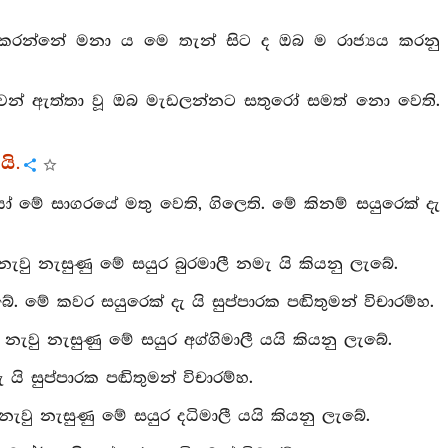
තු කරන්නේ මනා ය මෙ තැන් සිට ද ඔබ ම රාජ්‍යය කරනු
ෝ රුවන් ඇත්තා වූ ඔබ මැඩලන්නට සතුරෝ සමත් නො වෙති.
යි.
යයෝ මේ සාගරයේ මතු වෙති, ගිලෙති. මේ කිනම් සයුරෙක් දැ
වු නැසුණු මේ සයුර බුරමාලී නමැ යි කියනු ලැබේ.
ැබේ. මේ කවර සයුරෙක් දැ යි සුප්පාරක පඬිතුමන් විචාරම්හ.
ැවු නැසුණු මේ සයුර අග්ගිමාලී යයි කියනු ලැබේ.
යි සුප්පාරක පඬිතුමන් විචාරම්හ.
වු නැසුණු මේ සයුර දධිමාලී යයි කියනු ලැබේ.