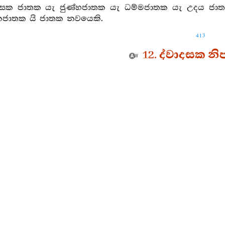
සක ජාතක යැ ජුණ්හජාතක යැ ධම්මජාතක යැ උදය ජාත
රකජාතක යි ජාතක නවයෙකි.
413
12. ද්වාදසක න
බඳනා ලද සොරු කෙරෙහි පවා ඇලෙන ස්වභාවය ඇති හෙයින්) 
 ස්ත්‍රීන්ගේ (සිල්වත්බව) භූතාවේශයෙන් තොර කවර නම් පුරුෂ
වුහු තමහට කළ උපකාරය හෝ තමා විසින් කළ යුතු කාර්‍ය
ි. නිර්ලජ්ජි වූ, ඉක්ම වූ සච්චරිත්‍ර ධර්‍ම ඇති, ඔවුහු ස්
වුහු බොහෝ කලක් එක්ව වාසය කළා වූ, ප්‍රිය වූ, මනාප වූ අ
යයන්හි ද හැරදමත්. එහෙයින් මම ස්ත්‍රීන් විශ්වාස නො කරමි.
්ත්‍රීන්ගේ සිත වානරයකුගේ (සිත) වැන්න. උස් පහත් තැන්
ැ නො පිහිටියේ යැ. රිය සකෙහි නිම්වළල්ල මෙන් පෙරළෙය
(පුරුෂයන්) විමසා බලන්නා වූ ඔවුහු යම් විටෙක ගතයුත
දියෙහි හටගත් සෙවෙලින් අශ්වයන් (පොළඹවනු) මෙන් මිහි