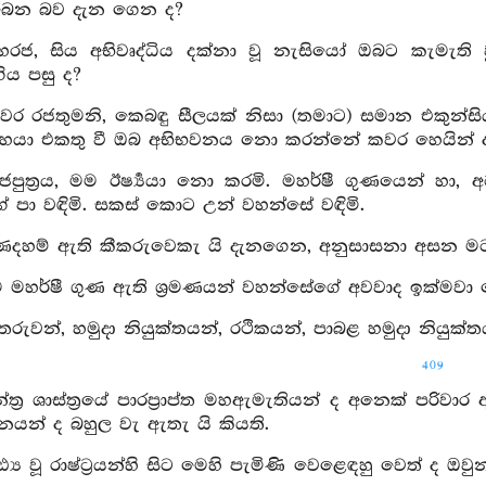
ැබෙන බව දැන ගෙන ද?
මහරජ, සිය අභිවෘද්ධිය දක්නා වූ නැසියෝ ඔබට කැමැති
ිය පසු ද?
සංවර රජතුමනි, කෙබඳු සීලයක් නිසා (තමාට) සමාන එකුන
ූහයා එකතු වී ඔබ අභිභවනය නො කරන්නේ කවර හෙයින් 
ාජපුත්‍රය, මම ඊර්‍ෂ්‍යයා නො කරමි. මහර්ෂී ගුණයෙන් 
ේ පා වඳිමි. සකස් කොට උන් වහන්සේ වඳිමි.
ගුණදහම් ඇති කීකරුවෙකැ යි දැනගෙන, අනුසාසනා අසන මට
ම මහර්ෂී ගුණ ඇති ශ්‍රමණයන් වහන්සේගේ අවවාද ඉක්මවා
තරුවන්, හමුදා නියුක්තයන්, රථිකයන්, පාබළ හමුදා නියුක්තය
409
න්ත්‍ර ශාස්ත්‍රයේ පාරප්‍රාප්ත මහඇමැතියන් ද අනෙක් පර
ානයන් ද බහුල වැ ඇතැ යි කියති.
ඪ්‍ය වූ රාෂ්ට්‍රයන්හි සිට මෙහි පැමිණි වෙළෙඳහු වෙත් 