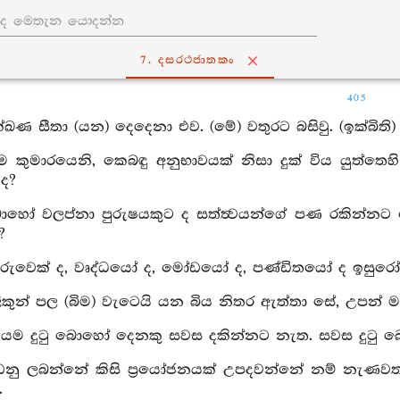
7. දසරථජාතකං
405
ක්ඛණ සීතා (යන) දෙදෙනා එව. (මේ) වතුරට බසිවු. (ඉක්බි
ාම කුමාරයෙනි, කෙබඳු අනුභාවයක් නිසා දුක් විය යුත්තෙ
ද?
බොහෝ වලප්නා පුරුෂයකුට ද සත්ත්‍වයන්ගේ පණ රකින්න
?
දරුවෙක් ද, වෘද්ධයෝ ද, මෝඩයෝ ද, පණ්ඩිතයෝ ද ඉසුරෝ 
ිලිකුන් පල (බිම) වැටෙයි යන බිය නිතර ඇත්තා සේ, උපන් 
අලුයම දුටු බොහෝ දෙනකු සවස දකින්නට නැත. සවස දුටු
හඬනු ලබන්නේ කිසි ප්‍රයෝජනයක් උපදවන්නේ නම් නැණවත්
.