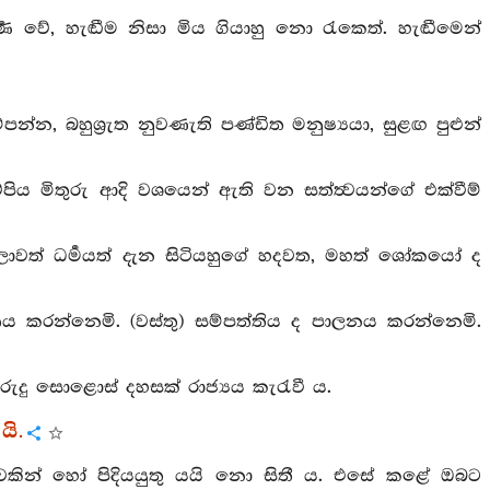
වර්‍ණ වේ, හැඬීම නිසා මිය ගියාහු නො රැකෙත්. හැඬීමෙන්
පන්න, බහුශ්‍රුත නුවණැති පණ්ඩිත මනුෂ්‍යයා, සුළඟ පුළුන්
්පිය මිතුරු ආදි වශයෙන් ඇති වන සත්ත්‍වයන්ගේ එක්වීම්
පරලොවත් ධර්‍මයත් දැන සිටියහුගේ හදවත, මහත් ශෝකයෝ ද
ය කරන්නෙමි. (වස්තු) සම්පත්තිය ද පාලනය කරන්නෙමි.
රුදු සොළොස් දහසක් රාජ්‍යය කැරැවී ය.
යි.
්වකින් හෝ පිදියයුතු යයි නො සිතී ය. එසේ කළේ ඔබට