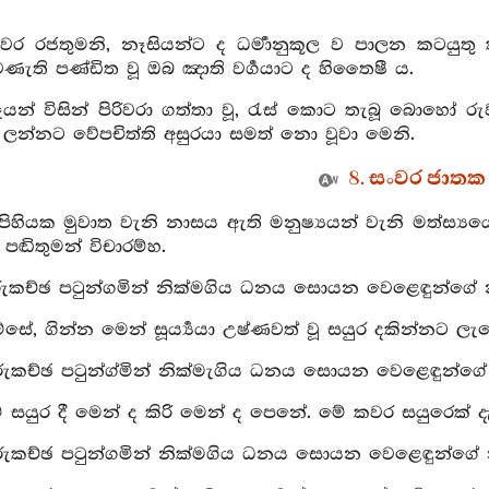
සංවර රජතුමනි, නෑසියන්ට ද ධර්‍මානුකූල ව පාලන කටයු
වණැති පණ්ඩිත වූ ඔබ ඤාති වර්‍ගයාට ද හිතෛෂී ය.
නෑයන් විසින් පිරිවරා ගත්තා වූ, රැස් කොට තැබූ බොහ
ඩ ලන්නට වේපචිත්ති අසුරයා සමත් නො වූවා මෙනි.
8. සංවර ජාතක 
ළිපිහියක මුවාත වැනි නාසය ඇති මනුෂ්‍යයන් වැනි මත්ස්‍
 පඬිතුමන් විචාරම්හ.
රුකච්ඡ පටුන්ගමින් නික්මගිය ධනය සොයන වෙළෙඳුන්ගේ නැ
ම්සේ, ගින්න මෙන් සූර්‍ය්‍යයා උෂ්ණවත් වූ සයුර දකින්නට ල
රුකච්ඡ පටුන්ග්මින් නික්මැගිය ධනය සොයන වෙළෙඳුන්ගේ න
ේ සයුර දී මෙන් ද කිරි මෙන් ද පෙනේ. මේ කවර සයුරෙක් දැ 
රුකච්ඡ පටුන්ගමින් නික්මගිය ධනය සොයන වෙළෙඳුන්ගේ නැ