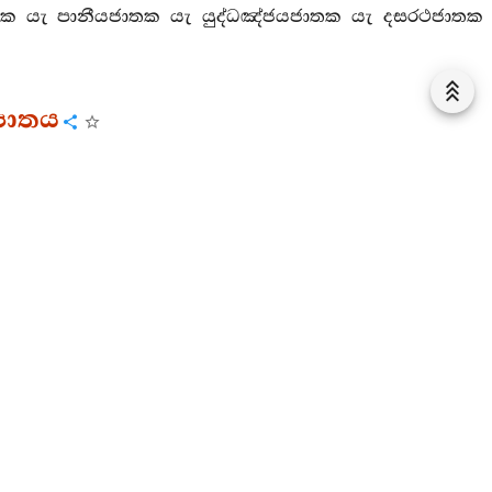
ක යැ පානීයජාතක යැ යුද්ධඤ්ජයජාතක යැ දසරථජාතක
ිපාතය
ක්‍ෂුද්‍ර වු, වහා පෙරළෙන සිත් ඇත්තා වූ, අකෘතඥ වූ,
යෙක් අදහන්නට සුදුස්සේ ද?
්‍යය හෝ නො දනිත්. මා පිය සොහොවුරන් (සියලු නෑයන්)
වකීය චිත්තයාගේ ම වසඟයට යෙත්.
නුකම්පක වූ, ප්‍රාණ සම වූ තැනැත්තහු පවා විපත්තීන්හි ද
වලට වැටෙන රුක්සෙවණක් වැන්න. ස්ත්‍රීන්ගේ සිත (හෘදය)
ි.
ු ස්වභාවය ඇති පුරුෂයකු දකිත් ද, (එකල්හි) කාම්බෝජ
රි වදනින් ඔහු වසඟ කෙරෙත්.