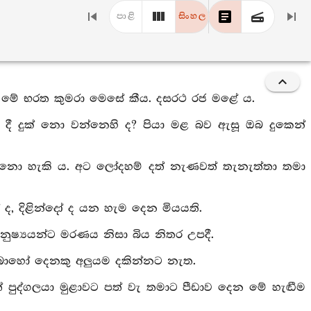
පාළි
සිංහල
ති) මේ භරත කුමරා මෙසේ කීය. දසරථ රජ මළේ ය.
හි දී දුක් නො වන්නෙහි ද? පියා මළ බව ඇසූ ඔබ දුකෙන්
ට නො හැකි ය. අට ලෝදහම් දත් නැණවත් තැනැත්තා තමා
ද, දිළින්දෝ ද යන හැම දෙන මියයති.
මනුෂ්‍යයන්ට මරණය නිසා බිය නිතර උපදී.
 බොහෝ දෙනකු අලුයම දකින්නට නැත.
 පුද්ගලයා මුළාවට පත් වැ තමාට පීඩාව දෙන මේ හැඬීම