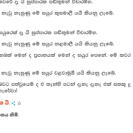
රේ දැ යි සුප්පාරක පඬිතුමන් විචාරම්හ.
ැවු නැසුණු මේ සයුර කුසමාලී යයී කියනු ලැබේ.
ෙක් දැ යි සුප්පාරක පඬිතුමන් විචාරම්හ.
නැවු නැසුණු මේ සයුර නළමාලී යයි කියනු ලැබේ.
ෙබක් මෙන් ද ප්‍රපාතයක් මෙන් ද සයුර පෙනේ. මේ කවර
ැවු නැසුණු මේ සයුර වළවාමුඛී යයි කියනු ලැබේ.
වට පත්වූයෙම් ද එ තැන්හි පටන් දැනැ දැනැ එක් සතකු දු
හැරේවා!
 යි.
තය නිමි.