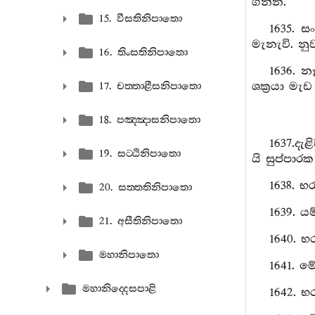
ගන්න.
15. වීසතිනිපාතො
1635. 
මැනැවි. නු
16. තිංසතිනිපාතො
1636. 
ශක්‍රයා මැ
17. චත‍්තාළීසනිපාතො
18. පඤ‍්ඤාසනිපාතො
1637.දැ
19. සට‍්ඨිනිපාතො
යි සුප්පාරක
1638. භ
20. සත‍්තතිනිපාතො
1639. ය
21. අසීතිනිපාතො
1640. භ
මහානිපාතො
1641. ම
මහානිද‍්දෙසපාළි
1642. භ