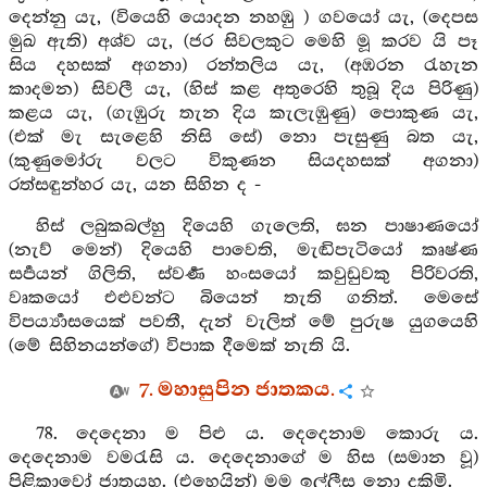
දෙන්නු යැ, (වියෙහි යොදන නහඹු ) ගවයෝ යැ, (දෙපස
මුඛ ඇති) අශ්ව යැ, (ජර සිවලකුට මෙහි මූ කරව යි පෑ
සිය දහසක් අගනා) රන්තලිය යැ, (අඹරන රැහැන
කාදමන) සිවලී යැ, (හිස් කළ අතුරෙහි තුබූ දිය පිරිණු)
කළය යැ, (ගැඹුරු තැන දිය කැලැඹුණු) පොකුණ යැ,
(එක් මැ සැළෙහි නිසි සේ) නො පැසුණු බත යැ,
(කුණුමෝරු වලට විකුණන සියදහසක් අගනා)
රත්සඳුන්හර යැ, යන සිහින ද -
හිස් ලබුකබල්හු දියෙහි ගැලෙති, ඝන පාෂාණයෝ
(නැව් මෙන්) දියෙහි පාවෙති, මැඬිපැටියෝ කෘෂ්ණ
සර්‍පයන් ගිලිති, ස්වර්‍ණ හංසයෝ කවුඩුවකු පිරිවරති,
වෘකයෝ එළුවන්ට බියෙන් තැති ගනිත්. මෙසේ
විපර්‍ය්‍යාසයෙක් පවතී, දැන් වැලිත් මේ පුරුෂ යුගයෙහි
(මේ සිහිනයන්ගේ) විපාක දීමෙක් නැති යි.
7. මහාසුපින ජාතකය.
78. දෙදෙනා ම පිළු ය. දෙදෙනාම කොරු ය.
දෙදෙනාම වමරැසි ය. දෙදෙනාගේ ම හිස (සමාන වූ)
පිළිකාවෝ ජාතයහ. (එහෙයින්) මම ඉල්ලීස නො දකිමි.