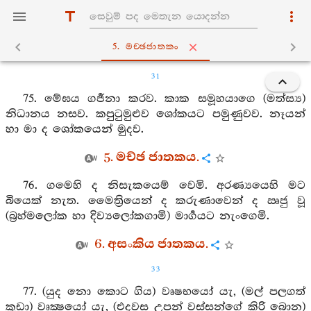
5. මච‍්ඡජාතකං
31
75. මේඝය ගර්‍ජනා කරව. කාක සමූහයාගෙ (මත්ස්‍ය)
නිධානය නසව. කපුටුමුළුව ශෝකයට පමුණුවව. නෑයන්
හා මා ද ශෝකයෙන් මුදව.
5. මච්ඡ ජාතකය.
76. ගමෙහි ද නිසැකයෙම් වෙමි. අරණ්‍යයෙහි මට
බියෙක් නැත. මෛත්‍රියෙන් ද කරුණාවෙන් ද ඍජු වූ
(බ්‍රහ්මලෝක හා දිව්‍යලෝකගාමි) මාර්‍ගයට නැංගෙමි.
6. අසංකිය ජාතකය.
33
77. (යුද නො කොට ගිය) වෘෂභයෝ යැ, (මල් පලගත්
කුඩා) වෘක්‍ෂයෝ යැ, (එදවස උපන් වස්සන්ගේ කිරි බොන)