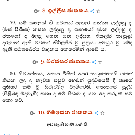
8. ඉල්ලීස ජාතකය.
79. යම් කලෙක් හි ගවයෝ පැහැර ගන්නා ලද්දාහු ද,
(මස් පිණිස) නසන ලද්දාහු ද, ගෘහයෝ දවන ලද්දාහු ද,
ජනයෝ ද බැඳැ ගෙන යන ලද්දාහු, එකල්හි නැසුණු
දරුවන් ඇති මවගේ නිර්ලජ්ජ වූ පුත්‍රයා අමධුර වූ ශබ්ද
ඇති පටහබෙරය වාදනය කෙරෙමින් ආවේ ය.
9. ඛරස්සර ජාතකය.
80. හීමසේනය, තොප විසින් පෙර සංග්‍රාමයෙහි යමක්
කියන ලද ද නැවත පසුව හෙවත් යුද්ධයෙහි දී තාගේ
පූතිඝර නම් වූ සිරුරමල වැගිරෙති. තොපගේ යුද්ධ
(පිළිබඳ ඔදවැඩි) කතා ද මේ පීඩාව ද යන දෙ කරුණ සම
නො වේ.
10. භීමසේන ජාතකය.
අටවැනි වර්‍ණ වර්‍ග යි.