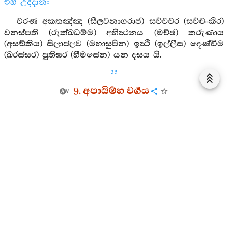
එහි උද්දාන:
වරණ අකතඤ්ඤ (සීලවනාගරාජ) සච්චචර (සච්චංකිර)
වනස්පති (රුක්ඛධම්ම) අහිත්‍ථනය (මච්ඡ) කරුණාය
(අසඞ්කිය) සිලාප්ලව (මහාසුපින) ඉත්‍ථී (ඉල්ලීස) දෙණ්ඩිම
(ඛරස්සර) පූතිඝර (හීමසේන) යන දසය යි.
35
9. අපායිම්හ වර්‍ගය
81. සුරා පිම්හ, (අත් ලෙළවමින්) නැටුම්හ. මහහඬින් ගී
කීම්හ, (සුරාපානය නපුරු ය යි පසුව) හැඬුම්හ. සිහිසන්
නැති කරන රා බී (යම් හෙයෙකින්) වඳුරෝ නො වූවමෝ
ද එය ම මැනැවි (යි තමාගේ නුගුණ කීවේ ය.)
1. සුරාපාන ජාතක යි.
82. පළිඟු පහය ද රිදී පහය ද මැණික් පහය ද ඉක්ම
තෙපි (පාපක්‍ෂය වන තෙක්) ජීවත් වන්නහු (යම්
උරචක්‍රයෙකින්) නො මිදෙන්නහු ද එබඳු පාෂාණ
උරචක්‍රයෙකින් මඩනා ලද්දහු.