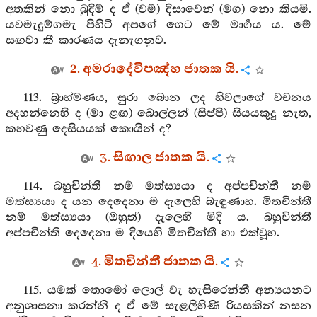
අතකින් නො බුදිම් ද ඒ (වම්) දිසාවෙන් (මග) නො කියමි.
යවමැදුම්ගමැ පිහිටි අපගේ ගෙට මේ මාර්‍ගය ය. මේ
සඟවා කී කාරණය දැනැගනුව.
2. අමරාදේවිපඤ්හ ජාතක යි.
113. බ්‍රාහ්මණය, සුරා බොන ලද හිවලාගේ වචනය
අදහන්නෙහි ද (මා ළඟ) බොල්ලන් (සිප්පි) සියයකුදු නැත,
කහවණු දෙසියයක් කොයින් ද?
3. සිඟාල ජාතක යි.
114. බහුචින්තී නම් මත්ස්‍යයා ද අප්පචින්තී නම්
මත්ස්‍යයා ද යන දෙදෙනා ම දැලෙහි බැඳුණාහ. මිතචින්තී
නම් මත්ස්‍යයා (ඔහුත්) දැලෙහි මිදි ය. බහුචින්තී
අප්පචින්තී දෙදෙනා ම දියෙහි මිතචින්තී හා එක්වූහ.
4. මිතචින්තී ජාතක යි.
115. යමක් තොමෝ ලොල් වැ හැසිරෙන්නී අන්‍යයනට
අනුශාසනා කරන්නී ද ඒ මේ සැළලිහිණි රියසකින් නසන