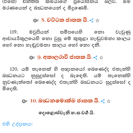
(එසේ) චින්තිත කර්‍මයාගේ ප්‍රයෝජනය බලව. මම
මරණයෙන් ද බන්‍ධනයෙන් ද මිදුණෙමි.
8. වට්ටක ජාතක යි.
119. මවුපියන් සමීපයෙහි නො වැඩුණු
ආචාර්‍ය්‍යකුලයෙහි නො වුසූ මේ කුකුළා හැඬුවමනා කාලය
හෝ නො හැඬූවමනා කාලය හෝ නො දනී.
9. අකාලරාවි ජාතක යි.
120. යම් තැනෙක් හි අඥානයෝ බෙණෙද්ද එතැන්හි
බන්‍ධනයට නුසුදුස්සෝ ද බැඳෙති. යම් තැනෙක්හි
නුවණැත්තෝ බෙණෙද්ද එතැන්හි බන්‍ධනයට සුදුස්සෝ ද
මිදෙති.
10. බන්‍ධනමොක්ඛ ජාතක යි.
දොළොස්වැනි හංස වර්‍ග යි.
එහි උද්දානය: