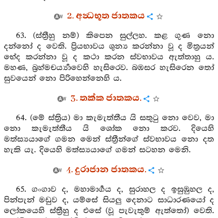
2. අන්‍ධභූත ජාතකය
63. (ස්ත්‍රීහු නම්) කිපෙන සුල්ලහ. කළ ගුණ නො
දන්නෝ ද වෙති. ප්‍රියභාවය ශුන්‍ය කරන්නා වූ ද මිත්‍රයන්
භේද කරන්නා වූ ද කථා කරන ස්වභාවය ඇත්තාහු ය.
මහණ, බ්‍රහ්මචර්‍ය්‍යාවෙහි හැසිරෙව. බඹසර හැසිරෙන තෝ
සුවයෙන් නො පිරිහෙන්නෙහි ය.
3. තක්ක ජාතකය.
64. (මේ ස්ත්‍රිය) මා කැමැත්තීය යි සතුටු නො වෙව, මා
නො කැමැත්තීය යි ශෝක නො කරව. දියෙහි
මත්ස්‍යයාගේ ගමන මෙන් ස්ත්‍රීන්ගේ ස්වභාවය නො දත
හැකි යැ. දියෙහි මත්ස්‍යයාගේ ගමන් සටහන මෙනි.
4. දුරාජාන ජාතකය.
65. ගංගාව ද, මහාමාර්‍ගය ද, සුරාහල ද ඉසුඹුහල ද,
පින්පැන් මඩුව ද, යම්සේ සියලු දෙනාට සාධාරණයෝ ද
ලෝකයෙහි ස්ත්‍රීහු ද එසේ (වූ පැවැතුම් ඇත්තෝ) වෙති.