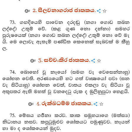
2. සීලවනාගරාජ ජාතකය.
73. ගඟදියෙහි පාවෙන දරදඬු (නගා ගොඩ තබන
ලද්දේ) උතුම් වේ. (කළ ගුණ නො දන්නා) සමහර
පුරුෂයෙක් (නගා ගොඩ තබන ලද්දේ) උතුම් නො වේ මැ
යි. මෙ ලොවැ ඇතැම් පණ්ඩිත කෙනෙක් සැබවක් ම කීහු
ල.
3. සච්චංකිර ජාතකය.
74. බොහෝ වූ නෑයෝ (සමඟ වැ වෙසෙන්නාහු)
ශෝභන වෙති. අරණ්‍යයෙහි හට ගත් වෘක්‍ෂයෝ පවා (ඝන
වැ සිටියාහු) ශෝභන වෙත්, වාතය එකලා වැ සිටියා වූ
අතුපතර ඇති මහත් වූ වනදෙටු රුක ද මුලිනුපුටා හෙළයි.
4. රුක්ඛධම්ම ජාතකය.
75. මේඝය ගර්‍ජනා කරව. කාක සමූහයාගෙ (මත්ස්‍ය)
නිධානය නසව. කපුටුමුළුව ශෝකයට පමුණුවව. නෑයන්
හා මා ද ශෝකයෙන් මුදව.