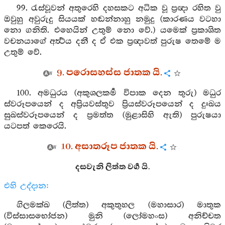
99. රැස්වූවන් අතුරෙහි දහසකට අධික වූ ප්‍රඥා රහිත වු
ඔවුහු අවුරුදු සියයක් හඬන්නාහු නමුදු (කාරණය වටහා
නො ගනිති. එහෙයින් උතුම් නො වේ.) යමෙක් ප්‍රකාශිත
වචනයාගේ අර්‍ත්‍ථය දනී ද ඒ එක ප්‍රඥාවත් පුරුෂ තෙමේ ම
උතුම් වේ.
9. පරොසහස්ස ජාතක යි.
100. අමධුරය (අකුශලකර්‍ම විපාක දෙන තුරු) මධුර
ස්වරූපයෙන් ද අප්‍රියවස්තුව ප්‍රියස්වරූපයෙන් ද දුඃඛය
සුඛස්වරූපයෙන් ද ප්‍රමත්ත (මුළාසිහි ඇති) පුරුෂයා
යටපත් කෙරෙයි.
10. අසාතරූප ජාතක යි.
දසවැනි ලිත්ත වර්‍ග යි.
එහි උද්දාන:
ගිලමක්ඛ (ලිත්ත) අකුතුහල (මහාසාර) මාතුක
(විස්සාසභෝජන) මුනි (ලෝමහංස) අනිච්චත