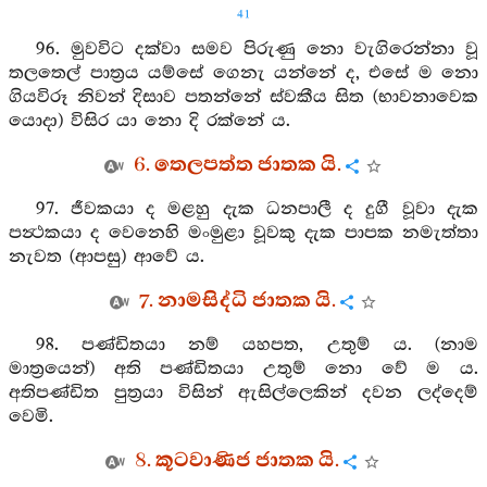
41
96. මුවවිට දක්වා සමව පිරුණු නො වැගිරෙන්නා වූ
තලතෙල් පාත්‍රය යම්සේ ගෙනැ යන්නේ ද, එසේ ම නො
ගියවිරූ නිවන් දිසාව පතන්නේ ස්වකීය සිත (භාවනාවෙක
යොදා) විසිර යා නො දි රක්නේ ය.
6. තෙලපත්ත ජාතක යි.
97. ජීවකයා ද මළහු දැක ධනපාලී ද දුගී වූවා දැක
පන්‍ථකයා ද වෙනෙහි මංමුළා වූවකු දැක පාපක නමැත්තා
නැවත (ආපසු) ආවේ ය.
7. නාමසිද්ධි ජාතක යි.
98. පණ්ඩිතයා නම් යහපත, උතුම් ය. (නාම
මාත්‍රයෙන්) අති පණ්ඩිතයා උතුම් නො වේ ම ය.
අතිපණ්ඩිත පුත්‍රයා විසින් ඇසිල්ලෙකින් දවන ලද්දෙම්
වෙමි.
8. කූටවාණිජ ජාතක යි.