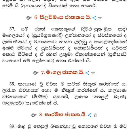
වෙමි යි (අන්‍යයනට) හිංසාවක් නො කෙරේ.
6. සීලවීමංස ජාතකය යි.
87. යම් රහත් කෙනකුගේ (දිට්ඨ-සුත-මුත ආදී)
මංගලයෝ ද (සූර්‍ය්‍යග්‍රහණාදී) උත්පාතයෝ ද ස්වප්නයෝ ද
ලක්‍ෂණයෝ ද මනාකොට නසන ලද්දහු ද මංගලදෝෂයන්
ඉක්ම සිටියේ ද යුගධර්‍මයන් ද යෝගධර්‍මයන් ද යටපත්
කොට සිටියේ ද ඒ රහත් උතුමා ඒකාන්තයෙන් (ප්‍රතිසන්‍ධි
වශයෙන් මේ ලෝකයට) නො එන්නේ යි.
7. මංගල ජාතක යි.
88. කල්‍යාණ වූ වචන ම කටින් නිකුත් කරන්නේ ය.
ලාමක වචනයක් නො ම නිකුත් කරන්නේ ය. කල්‍යාණ
වචනයාගේ (බිණීම) යහපති, ලාමක තෙපුල් බැණැ
(දෙලොව) තැවෙන්නේ යි.
8. සාරම්භ ජාතක යි.
89. මෘදු වූ තෙපුල් බණන්නා වූ තොපගේ වචන ම මට