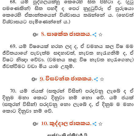
68. යම් පුද්ගලයක්හු කෙරෙහි සිත පිහිටා ද, (දුටු
පමණෙකින්) සිත පහදී ද පෙර නුදුටුවිරූ ඒ පුරුෂයා
කෙරෙහි ඒකාන්තයෙන් විශ්වාසය තබන්නේ ය. (හෙවත්
විශ්වාසයට පැමිණෙන්නේ ය.)
8. සාකේත ජාතකය.
69. යම් විෂයෙක් හරන ලද ද, ඒ වමනය කල විෂ මම
ජීවිතයාගේ පැවැත්ම සඳහාවත්, නැවත හැරැගනිම් ද, ඒ
විෂට නින්‍දා වේවා. (වමනය කළ විෂ නැවත හැරැගෙනැ)
ජීවත්වීමට වඩා මිය යාම උතුම්.
9. විසවන්ත ජාතකය.
70. යම් ජයක් (සතුරන් විසින්) පරදවනු ලැබේ ද ඒ
දිනුම මනා කොට දිනුවා නම් නො වේ. යම් ජයක්
(සතුරන් විසින්) පරදවනු නො ලැබේ ද, ඒ දිනුම ම මනා
කොට දිනුවා නම් වේ.
10. කුද්දාල ජාතකය.
සත්වැනි ස්ත්‍රීවර්‍ග යි.