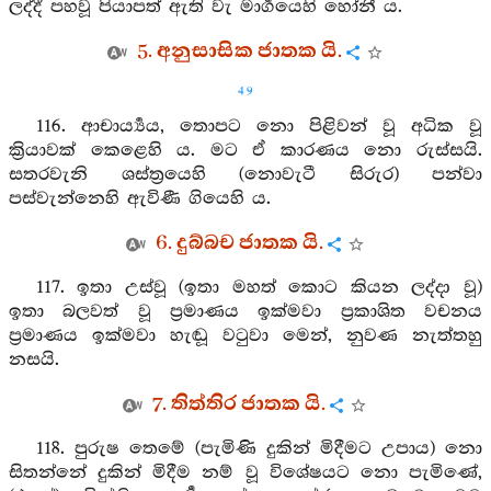
ලද්දී පහවූ පියාපත් ඇති වැ මාර්‍ගයෙහි හෝනී ය.
5. අනුසාසික ජාතක යි.
49
116. ආචාර්‍ය්‍යය, තොපට නො පිළිවන් වූ අධික වූ
ක්‍රියාවක් කෙළෙහි ය. මට ඒ කාරණය නො රුස්සයි.
සතරවැනි ශස්ත්‍රයෙහි (නොවැටී සිරුර) පන්වා
පස්වැන්නෙහි ඇවිණී ගියෙහි ය.
6. දුබ්බච ජාතක යි.
117. ඉතා උස්වූ (ඉතා මහත් කොට කියන ලද්දා වූ)
ඉතා බලවත් වූ ප්‍රමාණය ඉක්මවා ප්‍රකාශිත වචනය
ප්‍රමාණය ඉක්මවා හැඬූ වටුවා මෙන්, නුවණ නැත්තහු
නසයි.
7. තිත්තිර ජාතක යි.
118. පුරුෂ තෙමේ (පැමිණි දුකින් මිදීමට උපාය) නො
සිතන්නේ දුකින් මිදීම නම් වූ විශේෂයට නො පැමිණේ,