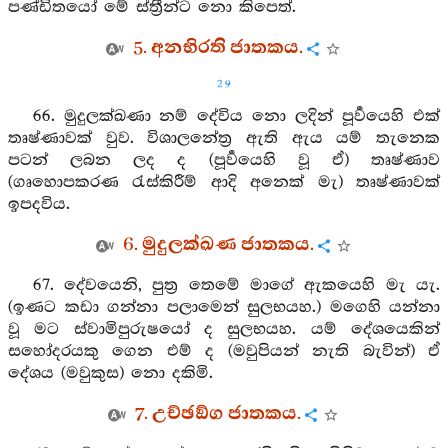
පණ්ඩිතයෝ මේ ස්ත්‍රීන්ට නො කිපෙත්.
5. අනභිරති ජාතකය.
29
66. මුදුලක්ඛණා නම් දේවිය නො ලදින් පූර්‍වයෙහි එක්
තෘෂ්ණාවක් වුව. විශාලනේත්‍ර ඇති ඇය යම් තැනෙක
පටන් ලබන ලද ද (පූර්‍වයෙහි වූ ඒ) තෘෂ්ණාව
(ගෘහොපකරණ රැස්කිරීම් ආදි අනෙක් මැ) තෘෂ්ණාවක්
ඉපදවිය.
6. මුදුලක්ඛණ ජාතකය.
67. දේවයෙනි, පුත්‍ර තෙමේ මාගේ ඇකයෙහි මැ යැ.
(ඉණට කඩා ගන්නා පලාමෙන් සුලභයහ.) මගෙහි යන්නා
වූ මට ස්වාමිපුරුෂයෝ ද සුලභයහ. යම් දේශයෙකින්
සහෝදරයකු ගෙන එම් ද (මවුපියන් නැති බැවින්) ඒ
දේශය (මවුකුස) නො දකිමි.
7. උච්ඡඞ්ග ජාතකය.