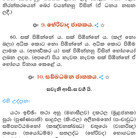
නිරන්තරයෙන් බෙර වයන්නහු විසින් (ඒ ධනය නසන
ලදී.)
9. භේරිවාද ජාතකය.
60. සක් පිඹින්නේ ය. සක් පිඹින්නේ ය. (කල් නො
බලා) අධික කොට නො පිඹින්නේ ය. අධික කොට පිඹීම
ලාමක ය. (අනර්‍ත්‍ථකර ය) සක් පිඹින්නහු විසින් භෝගයෝ
ලබන ලදහ. (අපගේ) පිය නැවත නැවත සක් පිඹින්නේ ඒ
භෝගය විනාශ කෙළේ ය.
10. සඞ්ඛධමන ජාතකය.
සවැනි ආසිංස වර්‍ග යි.
එහි උද්දාන:
යථා ඉච්ඡිං තථා අහූ (මහාසීලව) දකථල (මූළජනක)
සුරා (පුණ්ණපාති) සාදුඵල (කිංඵල) අලීනමනෝ (පංචාවුධ)
සම්පහට්ඨමනෝ (කඤ්චනක්ඛන්‍ධ) චතුරො (වානරින්‍ද)
තයො (තයෝධම්ම) සතලද්ධ (භේරිවද) භොගධන