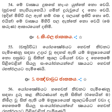
54. මේ වෘක්‍ෂය දුකසේ නැංග යුත්තේ නො වෙයි.
(සුවසේ නැඟියැහෙයි.) ගමින් දුරුවූයේ ද නො වෙයි.
(ඉදින් මිහිරි ඵල ඇත් නම් එක ද පලයක් ඉතිරි නො වේ.
එයින්) මේ වෘක්‍ෂය මිහිරි පල ඇත්තේ නො වෙයි (මෙ
කරුණ) ආකාරයෙන් දනිමි.
4. කිංඵල ජාතකය.
55. (චතුර්විධ) යෝගක්‍ෂේමයට හෙවත් නිවනට
පැමිණෙනු සඳහා උදාර වූ අදහස් ඇති යම් මනුෂ්‍යයෙක්
නො පසුබට වූ සිතින් කුශල ධර්‍මයන් වඩා ද හෙතෙමේ
පිළිවෙළින් සියලු සංයෝජනයන්ගේ ක්‍ෂයයට හෙවත්
රහත්ඵලයට පැමිණෙයි.
5. පඤ්චාවුධ ජාතකය.
56. යෝගක්‍ෂේමයට හහෙවත් නිවනට පැමිණෙනු
සඳහා දුරු කළ නීවරණයන් ඇති සිතින් (එහෙයින් ම)
නිර්‍මල වූ සිත් ඇති යම් මනුෂ්‍යයෙක් කුශලධර්‍මයන් වඩා ද
හෙතෙමේ සියලු සංයෝජනයන්ගේ ක්‍ෂයයට හෙවත්
රහත්ඵලයට පිළිවෙළින් පැමිණෙයි.