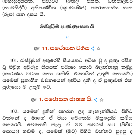
(මහාසුදස්සන) පත්‍ථවර (තෙල පත්ත) ධනපාලිවර
(නාමසිද්ධි) අතිපණ්ඩිත (කූටවාණිජ) පරොසහස්ස සාත
(රූප) යන දසය යි.
මජිඣිම පණ්ණාසක යි.
43
11. පරොසත වර්‍ගය
101. රැස්වූවන් අතුරෙහි සියයකට අධික වූ ද ප්‍රඥා රහිත
වූ ඔවුහු අවුරුදු සියයක් පරික්‍ෂා කොට බලන්නාහු නමුදු
(කාරණය වටහා නො ගනිති. එහෙයින් උතුම් නොවේ.)
යමෙක් ප්‍රකාශිත වචනයෙන් අර්‍ත්‍ථය දනී ද ඒ ප්‍රඥාවත් එක
පුරුෂයා ම උතුම් වේ.
1. පරොසත ජාතක යි.
102. යමෙක් දුකින් පහරන ලද තැනැත්තියට පිහිට
වන්නේ ද මාගේ ඒ පියා වෙනෙහි මිත්‍රද්‍රෝහි කර්‍මය
කෙරෙයි. වෙනෙහි මැදැ ඒ මම කවරක් හට (පිහිට
සොයා) හඬම් ද, යමෙක් (මට) පිහිට වන්නට සුදුසු ද