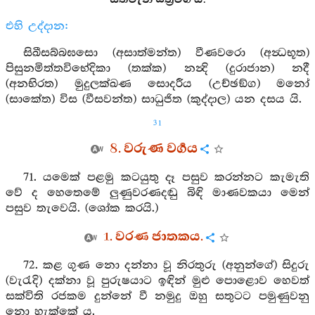
එහි උද්දාන:
සිඛීසබ්බඝසො (අසාත්මන්ත) වීණවරො (අන්‍ධභූත)
පිසුනමිත්තවිභේදිකා (තක්ක) නන්‍දි (දුරාජාන) නදී
(අනභිරත) මුදුලක්ඛණ සොදරීය (උච්ඡඞ්ග) මනෝ
(සාකේත) විස (වීසවන්ත) සාධුජිත (කුද්දාල) යන දසය යි.
31
8. වරුණ වර්‍ගය
71. යමෙක් පළමු කටයුතු දෑ පසුව කරන්නට කැමැති
වේ ද හෙතෙමේ ලුණුවරණදඬු බිඳි මාණවකයා මෙන්
පසුව තැවෙයි. (ශෝක කරයි.)
1. වරණ ජාතකය.
72. කළ ගුණ නො දන්නා වූ නිරතුරු (අනුන්ගේ) සිදුරු
(වැරැදි) දක්නා වූ පුරුෂයාට ඉඳින් මුළු පොළොව හෙවත්
සක්විති රජකම දුන්නේ වී නමුදු ඔහු සතුටට පමුණුවනු
නො හැක්කේ ය.