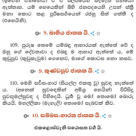
(ඉගෙන ගන්නේය) ඒ ඒ ශිල්පයෙහි කැමැති ජනයෝ
ඇත්තාහ. යම් හෙයෙකින් බිහි ජනපදයෙහි උපන් ස්ත්‍රී
මනා කොට කළ පුරිෂසර්‍ගයෙන් රජහු සිත් ගත්තී ද
(එහෙයිනි).
8. බාහිය ජාතක යි.
109. පුරුෂ තෙමේ යම්බඳු ආහාරයක් ඇත්තේ වේ ද
ඔහු ගේ දේවතාවා ද එබඳු ම ආහාර ඇත්තේ ය, මේ
කුඩුපූව (කුඩුකැවුම) ගෙනෙව, මාගේ කොටස නො නසව.
9. කුණ්ඩපූව ජාතක යි.
110. මෙහි සර්‍වසංහාර (සියල්ල එකතු වූ) සුවඳ නැත්තේ
ය. (අනෙක් සුවඳෙකින් අමිශ්‍ර හෙයින්) පිරිසිදු
පුවඟුමල්සුවඳ ද විහිදෙයි. ධූර්‍ත වූ මෝ තොමෝ බොරු
කියයි. මහල්ලිකා (මැහැලි) තොමෝ සැබවක් කිව.
10. සබ්බසංහාරක ජාතක යි.
එකළොස්වැනි පරොසත වර්‍ග යි.