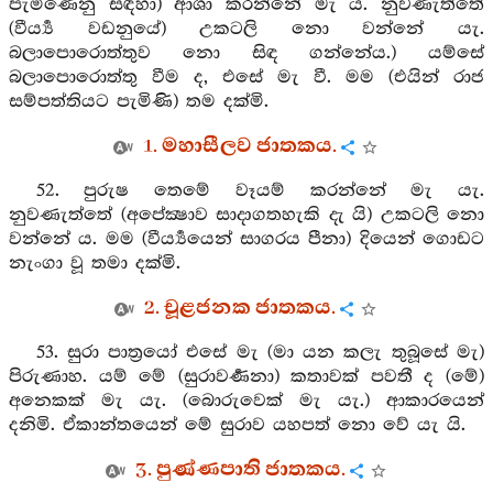
පැමිණෙනු සඳහා) ආශා කරන්නේ මැ ය. නුවණැත්තේ
(වීර්‍ය්‍ය වඩනුයේ) උකටලි නො වන්නේ යැ.
බලාපොරොත්තුව නො සිඳ ගන්නේය.) යම්සේ
බලාපොරොත්තු වීම ද, එසේ මැ වී. මම (එයින් රාජ
සම්පත්තියට පැමිණි) තම දක්මි.
1. මහාසීලව ජාතකය.
52. පුරුෂ තෙමේ වෑයම් කරන්නේ මැ යැ.
නුවණැත්තේ (අපේක්‍ෂාව සාදාගතහැකි දැ යි) උකටලි නො
වන්නේ ය. මම (වීර්‍ය්‍යයෙන් සාගරය පීනා) දියෙන් ගොඩට
නැංගා වූ තමා දක්මි.
2. චූළජනක ජාතකය.
53. සුරා පාත්‍රයෝ එසේ මැ (මා යන කලැ තුබූසේ මැ)
පිරුණාහ. යම් මේ (සුරාවර්‍ණනා) කතාවක් පවතී ද (මේ)
අනෙකක් මැ යැ. (බොරුවෙක් මැ යැ.) ආකාරයෙන්
දනිමි. ඒකාන්තයෙන් මේ සුරාව යහපත් නො වේ යැ යි.
3. පුණ්ණපාති ජාතකය.