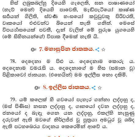
හිස් ලබුකබල්හු දියෙහි ගැලෙති, ඝන පාෂාණයෝ
(නැව් මෙන්) දියෙහි පාවෙති, මැඬිපැටියෝ කෘෂ්ණ
සර්‍පයන් ගිලිති, ස්වර්‍ණ හංසයෝ කවුඩුවකු පිරිවරති,
වෘකයෝ එළුවන්ට බියෙන් තැති ගනිත්. මෙසේ
විපර්‍ය්‍යාසයෙක් පවතී, දැන් වැලිත් මේ පුරුෂ යුගයෙහි
(මේ සිහිනයන්ගේ) විපාක දීමෙක් නැති යි.
7. මහාසුපින ජාතකය.
78. දෙදෙනා ම පිළු ය. දෙදෙනාම කොරු ය.
දෙදෙනාම වමරැසි ය. දෙදෙනාගේ ම හිස (සමාන වූ)
පිළිකාවෝ ජාතයහ. (එහෙයින්) මම ඉල්ලීස නො දකිමි.
8. ඉල්ලීස ජාතකය.
79. යම් කලෙක් හි ගවයෝ පැහැර ගන්නා ලද්දාහු ද,
(මස් පිණිස) නසන ලද්දාහු ද, ගෘහයෝ දවන ලද්දාහු ද,
ජනයෝ ද බැඳැ ගෙන යන ලද්දාහු, එකල්හි නැසුණු
දරුවන් ඇති මවගේ නිර්ලජ්ජ වූ පුත්‍රයා අමධුර වූ ශබ්ද
ඇති පටහබෙරය වාදනය කෙරෙමින් ආවේ ය.