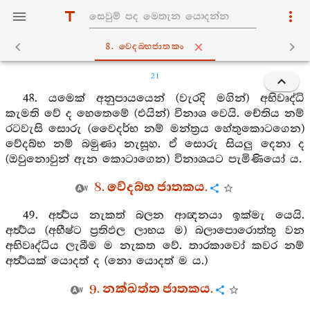
8. වෙදබ‍්භජාතකං
21
48. යමෙක් අනුපායයෙන් (වැරදි මගින්) අභිවෘද්ධි
කැමති වේ ද හෙතෙමේ (එයින්) විනාශ වෙයි. චේතිය නම්
රටවැසි සොරු (වෛදර්භ නම් මන්ත්‍රය හේතුකොටගෙන)
වේදබ්භ නම් බමුණා නැසූහ. ඒ සොරු සියලු දෙනා ද
(ඔවුනොවුන් ඇන කොටාගෙන) විනාශයට පැමිණියෝ ය.
8. වේදබ්භ ජාතකය.
49. අර්‍ත්‍ථය නැකත් බලන ආඥනයා ඉක්මැ යෙයි.
අර්‍ත්‍ථය (අභීෂ්ට ප්‍රතිඵල ලාභය ම) බලාපොරොත්තු වන
අභිවෘද්ධිය ලැබීම ම නැකත වේ. තාරකාවෝ කවර නම්
අර්‍ත්‍ථයක් යොදත් ද (නො යොදත් ම ය.)
9. නක්ඛත්ත ජාතකය.