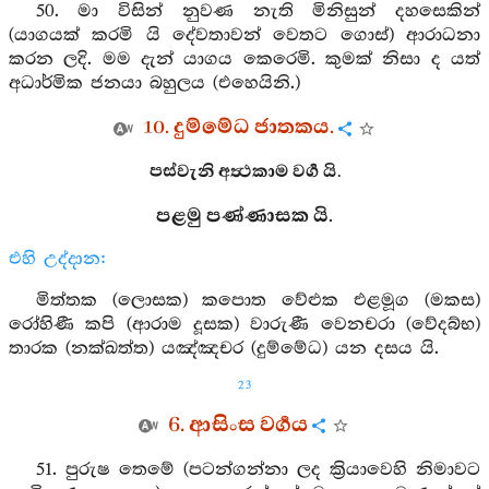
50. මා විසින් නුවණ නැති මිනිසුන් දහසෙකින්
(යාගයක් කරමි යි දේවතාවන් වෙතට ගොස්) ආරාධනා
කරන ලදි. මම දැන් යාගය කෙරෙමි. කුමක් නිසා ද යත්
අධාර්මික ජනයා බහුලය (එහෙයිනි.)
10. දුම්මේධ ජාතකය.
පස්වැනි අත්‍ථකාම වර්‍ග යි.
පළමු පණ්ණාසක යි.
එහි උද්දාන:
මිත්තක (ලොසක) කපොත වේළුක එළමූග (මකස)
රෝහිණී කපි (ආරාම දූසක) වාරුණී වෙනචරා (වේදබ්භ)
තාරක (නක්ඛත්ත) යඤ්ඤචර (දුම්මේධ) යන දසය යි.
23
6. ආසිංස වර්‍ගය
51. පුරුෂ තෙමේ (පටන්ගන්නා ලද ක්‍රියාවෙහි නිමාවට