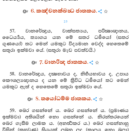
6. කඤ්චනක්ඛන්‍ධ ජාතකය.
25
57. වානරේන්‍ද්‍රය, වාක්සත්‍යය, පරික්‍ෂාඥානය,
ධෛර්‍ය්‍යය, ත්‍යාගය යන මේ සතර ධර්‍මයෝ (සතර
ගුණයෝ) තට මෙන් යමකුට විද්‍යමාන වෙද්ද හෙතෙමේ
සතුරා ඉක්මවා යේ. (සතුරා මැඩ පවත්වයි.)
7. වානරින්‍ද ජාතකය.
58. වානරේන්‍ද්‍රය, දක්‍ෂභාවය ද, නිර්‍භයභාවය ද, උපාය
කෞශල්‍යඥානය ද යන මේ ත්‍රිවිධ ධර්‍මයෝ තට මෙන්
යමකුට ඇත් ද හෙතෙමේ සතුරා ඉක්මවා යේ.
8. තයෝධම්ම ජාතකය.
59. බෙර ගසන්නේ ය. බෙර ගසන්නේ ය. (ප්‍රමාණය
ඉක්මවා) අතිශයින් නො ගසන්නේ ය. නිරන්තරයෙන්
බෙර ගැසීම ලාමක ය. (අනර්‍ත්‍ථකර ය.) බෙර ගසන්නාහු
විසින් (කහවණු) සියයක් ලබන ලද (කාලය නො බලා)