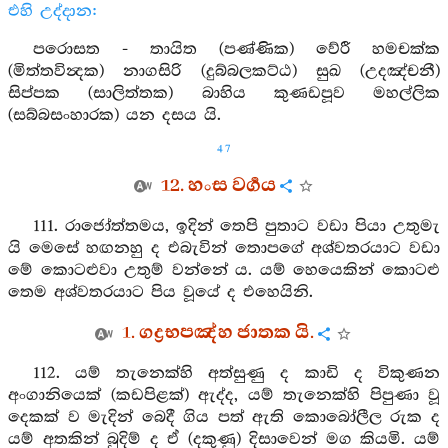
එහි උද්දාන:
පරොසත - තායිත (පණ්ණික) වේරී හමචක්ක
(මිත්තවින්‍දක) නාගසිරි (දුබ්බලකට්ඨ) සුඛ (උදඤ්චනී)
සිප්පක (සාලිත්තක) බාහිය කුණඩපූව මහල්ලික
(සබ්බසංහාරක) යන දසය යි.
47
12. හංස වර්‍ගය
111. රාජෝත්තමය, ඉදින් තෙපි පුතාට වඩා පියා උතුමැ
යි මෙසේ හඟනහු ද එබැවින් තොපගේ අශ්වතරයාට වඩා
මේ කොටළුවා උතුම් වන්නේ ය. යම් හෙයෙකින් කොටළු
තෙම අශ්වතරයාට පිය වූයේ ද එහෙයිනි.
1. ගද්‍රභපඤ්හ ජාතක යි.
112. යම් තැනෙක්හි අත්සුණු ද කාඩි ද විකුණන
අංගානියෙක් (කඩපිළක්) ඇද්ද, යම් තැනෙක්හි පිපුණා වූ
දෙකක් ව මැදින් බෙදී ගිය පත් ඇති කොබෝලීල රුක ද
යම් අතකින් බුදිම් ද ඒ (දකුණු) දිසාවෙන් මග කියමි. යම්