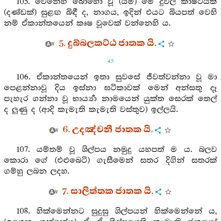
105. වෙනෙහි බොහෝ වූ (යම්) මේ දුර්‍වල කාෂ්ටයක්
(දණ්ඩක්) සුළඟ බිඳී ද, නාගය, ඉදින් එයට බියපත් වෙහි
නම් ඒකාන්තයෙන් කෘෂ වූවෙක් වන්නෙහි ය.
5. දුබ්බලකට්ඨ ජාතක යි.
45
106. ඒකාන්තයෙන් ඉතා සුවසේ ජීවත්වන්නා වූ මා
පෙළන්නාවූ දිය ඉස්නා ඝටිකාවක් මෙන් අන්සතු දෑ
පැහැර ගන්නා වූ භාර්‍ය්‍යා නාමයෙන් යුක්ත සෙරක් තෙල්
ද ලුණු ද (ආදි කැමැති කැමැති වස්තුව) ඉල්ලයි.
6. උදඤ්චනී ජාතක යි.
107. යම්තම් වූ ශිල්පය නමුදු යහපත් ම ය. බලව
කොරා ගේ (එළුබෙටි) ගැසීමෙන් සතර දිගින් සතරක්
ගම්හු ලබන ලදහ.
7. සාලිත්තක ජාතක යි.
108. හික්මෙන්නට සුදුසු ශිල්පයන් හික්මෙන්නේ ය,