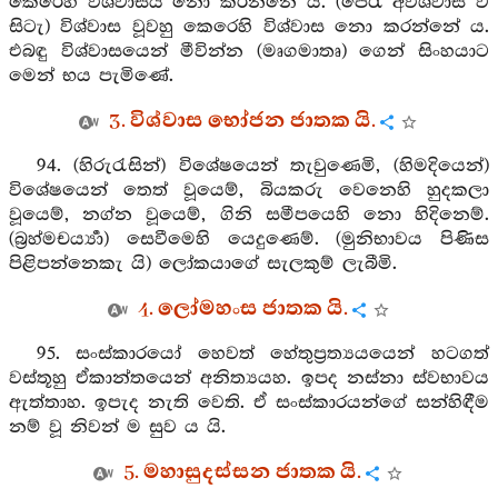
කෙරෙහි විශ්වාසය නො කරන්නේ ය. (පෙරැ අවිශ්වාස ව
සිටැ) විශ්වාස වූවහු කෙරෙහි විශ්වාස නො කරන්නේ ය.
එබඳු විශ්වාසයෙන් මීවින්න (මෘගමාතෘ) ගෙන් සිංහයාට
මෙන් භය පැමිණේ.
3. විශ්වාස භෝජන ජාතක යි.
94. (හිරුරැසින්) විශේෂයෙන් තැවුණෙමි, (හිමදියෙන්)
විශේෂයෙන් තෙත් වූයෙම්, බියකරු වෙනෙහි හුදකලා
වූයෙම්, නග්න වූයෙම්, ගිනි සමීපයෙහි නො හිදිනෙම්.
(බ්‍රහ්මචර්‍ය්‍යා) සෙවීමෙහි යෙදුණෙම්. (මුනිභාවය පිණිස
පිළිපන්නෙකැ යි) ලෝකයාගේ සැලකුම් ලැබීමි.
4. ලෝමහංස ජාතක යි.
95. සංස්කාරයෝ හෙවත් හේතුප්‍රත්‍යයයෙන් හටගත්
වස්තූහු ඒකාන්තයෙන් අනිත්‍යයහ. ඉපද නස්නා ස්වභාවය
ඇත්තාහ. ඉපැද නැති වෙති. ඒ සංස්කාරයන්ගේ සන්හිඳීම
නම් වූ නිවන් ම සුව ය යි.
5. මහාසුදස්සන ජාතක යි.