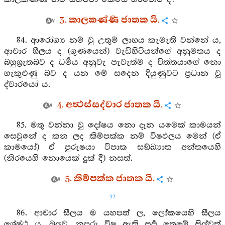
3. කාලකණ්ණි ජාතක යි.
84. ආරෝග්‍ය නම් වු උතුම් ලාභය කැමැති වන්නේ ය,
ආචාර ශීලය ද (ගුණයෙන්) වැඩිහිටියන්ගේ අනුමතය ද
බහුශ්‍රැතබව ද ධර්‍මය අනුවැ පැවැත්ම ද චිත්තයාගේ නො
හැකුළුණු බව ද යන මේ සදෙන දියුණුවට ප්‍රධාන වූ
ද්වාරයෝ ය.
4. අත්‍ථස්සද්වාර ජාතක යි.
85. මතු වන්නා වු දෝෂය නො දැන යමෙක් කාමයන්
සෙවුනේ ද කන ලද කිම්පක්ක නම් විෂඵලය මෙන් (ඒ
කාමයෝ) ඒ පුරුෂයා විපාක සඞ්ඛ්‍යාත අන්තයෙහි
(නිරයෙහි නොයෙක් දුක් දී) නසත්.
5. කිම්පක්ක ජාතක යි.
37
86. ආචාර සීලය ම යහපත් ල, ලෝකයෙහි සීලය
ශ්‍රේෂ්ඨ ය. බලව, නපුරු විෂ ඇති සර්‍ප තෙමේ සිල්වත්