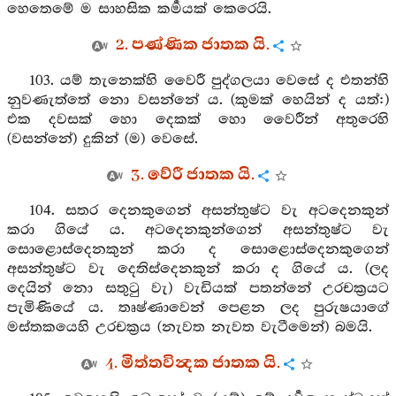
හෙතෙමේ ම සාහසික කර්‍මයක් කෙරෙයි.
2. පණ්ණික ජාතක යි.
103. යම් තැනෙක්හි වෛරී පුද්ගලයා වෙසේ ද එතන්හි
නුවණැත්තේ නො වසන්නේ ය. (කුමක් හෙයින් ද යත්:)
එක දවසක් හො දෙකක් හො වෛරීන් අතුරෙහි
(වසන්නේ) දුකින් (ම) වෙසේ.
3. වේරී ජාතක යි.
104. සතර දෙනකුගෙන් අසන්තුෂ්ට වැ අටදෙනකුන්
කරා ගියේ ය. අටදෙනකුන්ගෙන් අසන්තුෂ්ට වැ
සොළොස්දෙනකුන් කරා ද සොළොස්දෙනකුගෙන්
අසන්තුෂ්ට වැ දෙතිස්දෙනකුන් කරා ද ගියේ ය. (ලද
දෙයින් නො සතුටු වැ) වැඩියක් පතන්නේ උරචක්‍රයට
පැමිණියේ ය. තෘෂ්ණාවෙන් පෙළන ලද පුරුෂයාගේ
මස්තකයෙහි උරචක්‍රය (නැවත නැවත වැටීමෙන්) බමයි.
4. මිත්තවින්‍දක ජාතක යි.