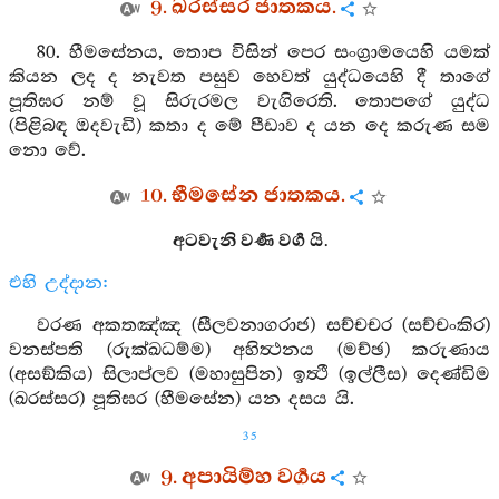
9. ඛරස්සර ජාතකය.
80. හීමසේනය, තොප විසින් පෙර සංග්‍රාමයෙහි යමක්
කියන ලද ද නැවත පසුව හෙවත් යුද්ධයෙහි දී තාගේ
පූතිඝර නම් වූ සිරුරමල වැගිරෙති. තොපගේ යුද්ධ
(පිළිබඳ ඔදවැඩි) කතා ද මේ පීඩාව ද යන දෙ කරුණ සම
නො වේ.
10. භීමසේන ජාතකය.
අටවැනි වර්‍ණ වර්‍ග යි.
එහි උද්දාන:
වරණ අකතඤ්ඤ (සීලවනාගරාජ) සච්චචර (සච්චංකිර)
වනස්පති (රුක්ඛධම්ම) අහිත්‍ථනය (මච්ඡ) කරුණාය
(අසඞ්කිය) සිලාප්ලව (මහාසුපින) ඉත්‍ථී (ඉල්ලීස) දෙණ්ඩිම
(ඛරස්සර) පූතිඝර (හීමසේන) යන දසය යි.
35
9. අපායිම්හ වර්‍ගය