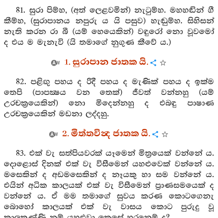
81. සුරා පිම්හ, (අත් ලෙළවමින්) නැටුම්හ. මහහඬින් ගී
කීම්හ, (සුරාපානය නපුරු ය යි පසුව) හැඬුම්හ. සිහිසන්
නැති කරන රා බී (යම් හෙයෙකින්) වඳුරෝ නො වූවමෝ
ද එය ම මැනැවි (යි තමාගේ නුගුණ කීවේ ය.)
1. සුරාපාන ජාතක යි.
82. පළිඟු පහය ද රිදී පහය ද මැණික් පහය ද ඉක්ම
තෙපි (පාපක්‍ෂය වන තෙක්) ජීවත් වන්නහු (යම්
උරචක්‍රයෙකින්) නො මිදෙන්නහු ද එබඳු පාෂාණ
උරචක්‍රයෙකින් මඩනා ලද්දහු.
2. මිත්තවින්‍ද ජාතක යි.
83. එක් වැ සත්පියවරක් යෑමෙන් මිත්‍රයෙක් වන්නේ ය.
දොළොස් දිනක් එක් වැ විසීමෙන් යහළුවෙක් වන්නේ ය.
මසෙකින් ද අඩමසෙකින් ද නෑයකු හා සම වන්නේ ය.
එයින් අධික කාලයක් එක් වැ විසීමෙන් ප්‍රාණසමයෙක් ද
වන්නේ ය. ඒ මම තමාගේ සුවය කරණ කොටගෙනැ
බොහෝ කාලයක් එක් වැ වාසය කොට පුරුදු වූ
කාලකණ්ණි නම් යහළුවා කෙසේ හරනෙම් ද?