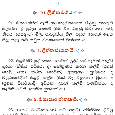
39
10. ලිත්ත වර්‍ගය
91. මහාතේජස් ඇති හලාහලවිෂයෙන් රැඳුණු පසඇට
ගිලින්නා වූ පුරුෂ තෙමේ (එහි විෂ රැඳුණු බව) නො දනී,
නීචය, (පසඇට) ගිල, පාපධුර්‍තය ගිල, පසුව හෙවත් මෙය
ගිලූ කලැ තට කටුක විපාකයෙක් වන්නේ ය.
1. ලිත්ත ජාතක යි.
92. එළඹසිටි යුද්ධයෙහි හෙවත් යුද්ධයක් පැමිණි කල්හි
ශුරයා (නිර්‍භය පුරිෂයා ද) මන්ත්‍රණය කරන කල්හි (රහස්
හෙළි නො කරන හෙයින්) අකුතුහල පුරුෂයා ද
මධුරාහරාදීන් එළවූ කල්හි (එක් වැ වළඳනා) ප්‍රියයා ද
(ප්‍රශ්න විසර්‍ජනාදි) අථියක් උපන් කල්හි පණ්ඩිතයා ද
කැමති වෙති. (පැතිය යුත්තේ ය.)
2. මහාසාර ජාතක යි.
93. (පෙරැ විශ්වාසයෙන් සිට පසුව) අවිශ්වාස වූවහු