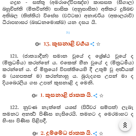
ගද්‍රභ - සත්තු (අමරාදේවිපඤ්හ) කාසසත (සිගාල)
බහුචින්ති (මිතවින්ති) සාසික (අනුසාසිත) අතිකර දුබ්බච
අතිබල (තිත්තිර) විසේස (වට්ටක) අනාචරිය (අකාලරාවි)
ධීරාපහාසර (බන්‍ධනමොක්ඛ) යන දසය යි.
51
13. කුසනාළි වර්‍ගය
121. (ජාත්‍යාදීන්) සමාන වූයේ ද ශ්‍රේෂ්ඨ වූයේ ද
(මිත්‍රධර්‍මය) කරන්නේ ය. එකෙක් හීන වූයේ ද (මිත්‍රධර්‍මය)
කරන්නේ ය. ඒ මිත්‍රයෝ විපත්තියෙහි දී උතුම් වූ අර්‍ත්‍ථයක්
ම (යහපතක් ම) කරන්නාහු ය. බුරුදගස උපන් මා ද
දියබෙරලිය ගස උපන් කුසනාළි ද මෙනි.
1. කුසනාළි ජාතක යි.
122. නුවණ නැත්තේ යශස් (පිරිවර සම්පත්) ලැබැ
තමනට අනර්‍ත්‍ථ පිණිස හැසිරෙයි. තමහට ද මෙරමාහට ද
හිංසා පිණිස පිළිපදී.
2. දුම්මේධ ජාතක යි.