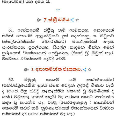
(සංඛධමන) යන දසය යි.
27
7. ස්ත්‍රී වර්‍ගය
61. ලෝකයෙහි ස්ත්‍රීහු නම් ලාමකයහ. නොහොත්
තමන් කෙරෙහි ඇලුණවුනට දුක් දෙන්නාහු ය. ඔවුනට
(ක්ලේශෝත්පත්ති නිවාරණයට) මර්‍ය්‍යාදාවෙක් නැත.
සංරක්තයහ, ප්‍රගල්භයහ, සියල්ල කාදමන ගින්න මෙන්
පුරුෂයන් විශේෂයෙන් සෙවුණාහ. (එසේ වූ) ඔවුන් හැරැ
විවේකය වඩන්නෙම් පැවිදි වෙමි.
1. අසාතමන්ත ජාතකය.
62. බමුණු තෙමේ යම් කාරණයෙකින්
(ඝනවස්ත්‍රයෙකින් මුඛය සමඟ වෙළන ලද්දේ) වීණාව වැයී
ද (එසේ ඔහු රැවටූ තැනැත්තිය කෙසේ වූ බැමිණියක් ද
යත්:) මවුකුසැ හොත් කල්හි මැ ආරක්‍ෂා කොට පෝෂණය
කළා වූ භාර්‍ය්‍යාව යැ. එබඳු (පෙරළෙනසුලු ) භාර්‍ය්‍යාවන්
කෙරෙහි කවර නම් නුවණැත්තෙක් ඒකාන්තයෙන් විශ්වාස
තබන්නේ ද? (නො තබන්නේ මැ යැ.)