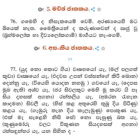
5. මච්ඡ ජාතකය.
76. ගමෙහි ද නිසැකයෙම් වෙමි. අරණ්‍යයෙහි මට
බියෙක් නැත. මෛත්‍රියෙන් ද කරුණාවෙන් ද ඍජු වූ
(බ්‍රහ්මලෝක හා දිව්‍යලෝකගාමි) මාර්‍ගයට නැංගෙමි.
6. අසංකිය ජාතකය.
33
77. (යුද නො කොට ගිය) වෘෂභයෝ යැ, (මල් පලගත්
කුඩා) වෘක්‍ෂයෝ යැ, (එදවස උපන් වස්සන්ගේ කිරි බොන)
දෙන්නු යැ, (වියෙහි යොදන නහඹු ) ගවයෝ යැ, (දෙපස
මුඛ ඇති) අශ්ව යැ, (ජර සිවලකුට මෙහි මූ කරව යි පෑ
සිය දහසක් අගනා) රන්තලිය යැ, (අඹරන රැහැන
කාදමන) සිවලී යැ, (හිස් කළ අතුරෙහි තුබූ දිය පිරිණු)
කළය යැ, (ගැඹුරු තැන දිය කැලැඹුණු) පොකුණ යැ,
(එක් මැ සැළෙහි නිසි සේ) නො පැසුණු බත යැ,
(කුණුමෝරු වලට විකුණන සියදහසක් අගනා)
රත්සඳුන්හර යැ, යන සිහින ද -