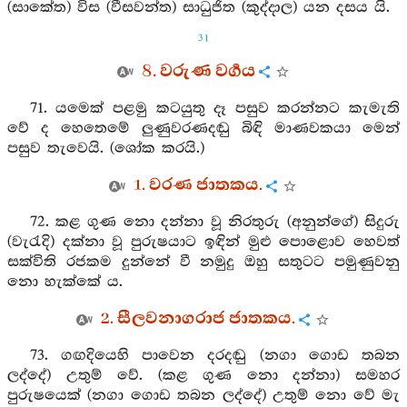
(සාකේත) විස (වීසවන්ත) සාධුජිත (කුද්දාල) යන දසය යි.
31
8. වරුණ වර්‍ගය
71. යමෙක් පළමු කටයුතු දෑ පසුව කරන්නට කැමැති
වේ ද හෙතෙමේ ලුණුවරණදඬු බිඳි මාණවකයා මෙන්
පසුව තැවෙයි. (ශෝක කරයි.)
1. වරණ ජාතකය.
72. කළ ගුණ නො දන්නා වූ නිරතුරු (අනුන්ගේ) සිදුරු
(වැරැදි) දක්නා වූ පුරුෂයාට ඉඳින් මුළු පොළොව හෙවත්
සක්විති රජකම දුන්නේ වී නමුදු ඔහු සතුටට පමුණුවනු
නො හැක්කේ ය.
2. සීලවනාගරාජ ජාතකය.
73. ගඟදියෙහි පාවෙන දරදඬු (නගා ගොඩ තබන
ලද්දේ) උතුම් වේ. (කළ ගුණ නො දන්නා) සමහර
පුරුෂයෙක් (නගා ගොඩ තබන ලද්දේ) උතුම් නො වේ මැ