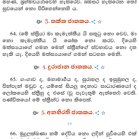
මහණ, බ්‍රහ්මචර්‍ය්‍යාවෙහි හැසිරෙව. බඹසර හැසිරෙන තෝ
සුවයෙන් නො පිරිහෙන්නෙහි ය.
3. තක්ක ජාතකය.
64. (මේ ස්ත්‍රිය) මා කැමැත්තීය යි සතුටු නො වෙව, මා
නො කැමැත්තීය යි ශෝක නො කරව. දියෙහි
මත්ස්‍යයාගේ ගමන මෙන් ස්ත්‍රීන්ගේ ස්වභාවය නො දත
හැකි යැ. දියෙහි මත්ස්‍යයාගේ ගමන් සටහන මෙනි.
4. දුරාජාන ජාතකය.
65. ගංගාව ද, මහාමාර්‍ගය ද, සුරාහල ද ඉසුඹුහල ද,
පින්පැන් මඩුව ද, යම්සේ සියලු දෙනාට සාධාරණයෝ ද
ලෝකයෙහි ස්ත්‍රීහු ද එසේ (වූ පැවැතුම් ඇත්තෝ) වෙති.
පණ්ඩිතයෝ මේ ස්ත්‍රීන්ට නො කිපෙත්.
5. අනභිරති ජාතකය.
29
66. මුදුලක්ඛණා නම් දේවිය නො ලදින් පූර්‍වයෙහි එක්