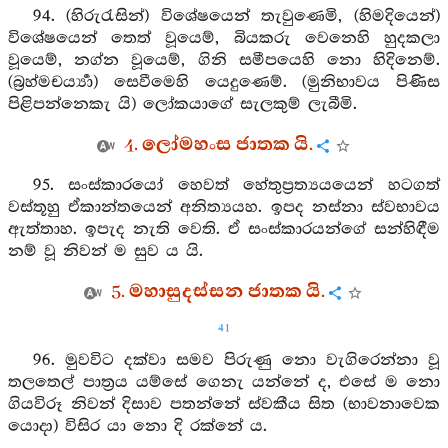
94. (හිරුරැසින්) විශේෂයෙන් තැවුණෙමි, (හිමදියෙන්)
විශේෂයෙන් තෙත් වූයෙම්, බියකරු වෙනෙහි හුදකලා
වූයෙම්, නග්න වූයෙම්, ගිනි සමීපයෙහි නො හිදිනෙම්.
(බ්‍රහ්මචර්‍ය්‍යා) සෙවීමෙහි යෙදුණෙම්. (මුනිභාවය පිණිස
පිළිපන්නෙකැ යි) ලෝකයාගේ සැලකුම් ලැබීමි.
4. ලෝමහංස ජාතක යි.
95. සංස්කාරයෝ හෙවත් හේතුප්‍රත්‍යයයෙන් හටගත්
වස්තූහු ඒකාන්තයෙන් අනිත්‍යයහ. ඉපද නස්නා ස්වභාවය
ඇත්තාහ. ඉපැද නැති වෙති. ඒ සංස්කාරයන්ගේ සන්හිඳීම
නම් වූ නිවන් ම සුව ය යි.
5. මහාසුදස්සන ජාතක යි.
41
96. මුවවිට දක්වා සමව පිරුණු නො වැගිරෙන්නා වූ
තලතෙල් පාත්‍රය යම්සේ ගෙනැ යන්නේ ද, එසේ ම නො
ගියවිරූ නිවන් දිසාව පතන්නේ ස්වකීය සිත (භාවනාවෙක
යොදා) විසිර යා නො දි රක්නේ ය.