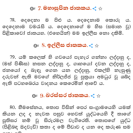
7. මහාසුපින ජාතකය.
78. දෙදෙනා ම පිළු ය. දෙදෙනාම කොරු ය.
දෙදෙනාම වමරැසි ය. දෙදෙනාගේ ම හිස (සමාන වූ)
පිළිකාවෝ ජාතයහ. (එහෙයින්) මම ඉල්ලීස නො දකිමි.
8. ඉල්ලීස ජාතකය.
79. යම් කලෙක් හි ගවයෝ පැහැර ගන්නා ලද්දාහු ද,
(මස් පිණිස) නසන ලද්දාහු ද, ගෘහයෝ දවන ලද්දාහු ද,
ජනයෝ ද බැඳැ ගෙන යන ලද්දාහු, එකල්හි නැසුණු
දරුවන් ඇති මවගේ නිර්ලජ්ජ වූ පුත්‍රයා අමධුර වූ ශබ්ද
ඇති පටහබෙරය වාදනය කෙරෙමින් ආවේ ය.
9. ඛරස්සර ජාතකය.
80. හීමසේනය, තොප විසින් පෙර සංග්‍රාමයෙහි යමක්
කියන ලද ද නැවත පසුව හෙවත් යුද්ධයෙහි දී තාගේ
පූතිඝර නම් වූ සිරුරමල වැගිරෙති. තොපගේ යුද්ධ
(පිළිබඳ ඔදවැඩි) කතා ද මේ පීඩාව ද යන දෙ කරුණ සම