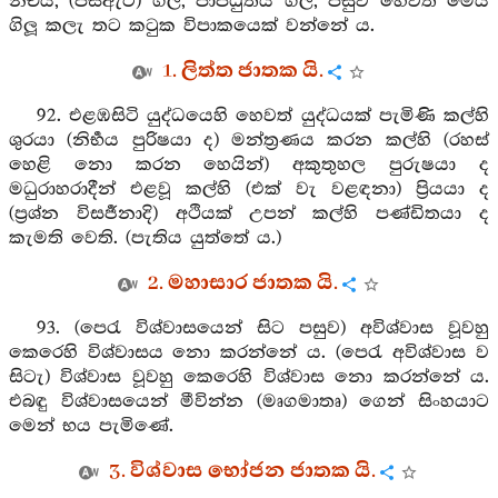
නීචය, (පසඇට) ගිල, පාපධුර්‍තය ගිල, පසුව හෙවත් මෙය
ගිලූ කලැ තට කටුක විපාකයෙක් වන්නේ ය.
1. ලිත්ත ජාතක යි.
92. එළඹසිටි යුද්ධයෙහි හෙවත් යුද්ධයක් පැමිණි කල්හි
ශුරයා (නිර්‍භය පුරිෂයා ද) මන්ත්‍රණය කරන කල්හි (රහස්
හෙළි නො කරන හෙයින්) අකුතුහල පුරුෂයා ද
මධුරාහරාදීන් එළවූ කල්හි (එක් වැ වළඳනා) ප්‍රියයා ද
(ප්‍රශ්න විසර්‍ජනාදි) අථියක් උපන් කල්හි පණ්ඩිතයා ද
කැමති වෙති. (පැතිය යුත්තේ ය.)
2. මහාසාර ජාතක යි.
93. (පෙරැ විශ්වාසයෙන් සිට පසුව) අවිශ්වාස වූවහු
කෙරෙහි විශ්වාසය නො කරන්නේ ය. (පෙරැ අවිශ්වාස ව
සිටැ) විශ්වාස වූවහු කෙරෙහි විශ්වාස නො කරන්නේ ය.
එබඳු විශ්වාසයෙන් මීවින්න (මෘගමාතෘ) ගෙන් සිංහයාට
මෙන් භය පැමිණේ.
3. විශ්වාස භෝජන ජාතක යි.