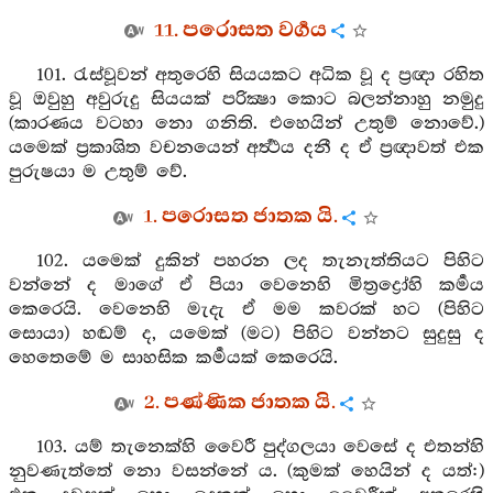
11. පරොසත වර්‍ගය
101. රැස්වූවන් අතුරෙහි සියයකට අධික වූ ද ප්‍රඥා රහිත
වූ ඔවුහු අවුරුදු සියයක් පරික්‍ෂා කොට බලන්නාහු නමුදු
(කාරණය වටහා නො ගනිති. එහෙයින් උතුම් නොවේ.)
යමෙක් ප්‍රකාශිත වචනයෙන් අර්‍ත්‍ථය දනී ද ඒ ප්‍රඥාවත් එක
පුරුෂයා ම උතුම් වේ.
1. පරොසත ජාතක යි.
102. යමෙක් දුකින් පහරන ලද තැනැත්තියට පිහිට
වන්නේ ද මාගේ ඒ පියා වෙනෙහි මිත්‍රද්‍රෝහි කර්‍මය
කෙරෙයි. වෙනෙහි මැදැ ඒ මම කවරක් හට (පිහිට
සොයා) හඬම් ද, යමෙක් (මට) පිහිට වන්නට සුදුසු ද
හෙතෙමේ ම සාහසික කර්‍මයක් කෙරෙයි.
2. පණ්ණික ජාතක යි.
103. යම් තැනෙක්හි වෛරී පුද්ගලයා වෙසේ ද එතන්හි
නුවණැත්තේ නො වසන්නේ ය. (කුමක් හෙයින් ද යත්:)