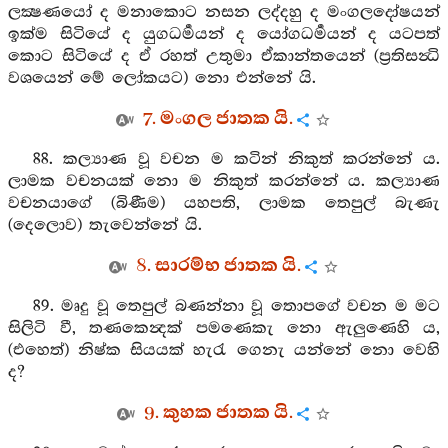
ලක්‍ෂණයෝ ද මනාකොට නසන ලද්දහු ද මංගලදෝෂයන්
ඉක්ම සිටියේ ද යුගධර්‍මයන් ද යෝගධර්‍මයන් ද යටපත්
කොට සිටියේ ද ඒ රහත් උතුමා ඒකාන්තයෙන් (ප්‍රතිසන්‍ධි
වශයෙන් මේ ලෝකයට) නො එන්නේ යි.
7. මංගල ජාතක යි.
88. කල්‍යාණ වූ වචන ම කටින් නිකුත් කරන්නේ ය.
ලාමක වචනයක් නො ම නිකුත් කරන්නේ ය. කල්‍යාණ
වචනයාගේ (බිණීම) යහපති, ලාමක තෙපුල් බැණැ
(දෙලොව) තැවෙන්නේ යි.
8. සාරම්භ ජාතක යි.
89. මෘදු වූ තෙපුල් බණන්නා වූ තොපගේ වචන ම මට
සිලිටි වී, තණකෙන්‍දක් පමණෙකැ නො ඇලුණෙහි ය,
(එහෙත්) නිෂ්ක සියයක් හැරැ ගෙනැ යන්නේ නො වෙහි
ද?
9. කුහක ජාතක යි.