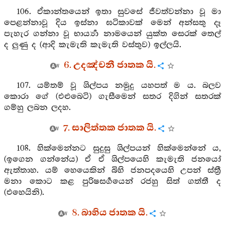
106. ඒකාන්තයෙන් ඉතා සුවසේ ජීවත්වන්නා වූ මා
පෙළන්නාවූ දිය ඉස්නා ඝටිකාවක් මෙන් අන්සතු දෑ
පැහැර ගන්නා වූ භාර්‍ය්‍යා නාමයෙන් යුක්ත සෙරක් තෙල්
ද ලුණු ද (ආදි කැමැති කැමැති වස්තුව) ඉල්ලයි.
6. උදඤ්චනී ජාතක යි.
107. යම්තම් වූ ශිල්පය නමුදු යහපත් ම ය. බලව
කොරා ගේ (එළුබෙටි) ගැසීමෙන් සතර දිගින් සතරක්
ගම්හු ලබන ලදහ.
7. සාලිත්තක ජාතක යි.
108. හික්මෙන්නට සුදුසු ශිල්පයන් හික්මෙන්නේ ය,
(ඉගෙන ගන්නේය) ඒ ඒ ශිල්පයෙහි කැමැති ජනයෝ
ඇත්තාහ. යම් හෙයෙකින් බිහි ජනපදයෙහි උපන් ස්ත්‍රී
මනා කොට කළ පුරිෂසර්‍ගයෙන් රජහු සිත් ගත්තී ද
(එහෙයිනි).
8. බාහිය ජාතක යි.