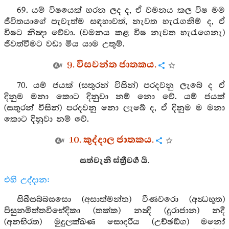
69. යම් විෂයෙක් හරන ලද ද, ඒ වමනය කල විෂ මම
ජීවිතයාගේ පැවැත්ම සඳහාවත්, නැවත හැරැගනිම් ද, ඒ
විෂට නින්‍දා වේවා. (වමනය කළ විෂ නැවත හැරැගෙනැ)
ජීවත්වීමට වඩා මිය යාම උතුම්.
9. විසවන්ත ජාතකය.
70. යම් ජයක් (සතුරන් විසින්) පරදවනු ලැබේ ද ඒ
දිනුම මනා කොට දිනුවා නම් නො වේ. යම් ජයක්
(සතුරන් විසින්) පරදවනු නො ලැබේ ද, ඒ දිනුම ම මනා
කොට දිනුවා නම් වේ.
10. කුද්දාල ජාතකය.
සත්වැනි ස්ත්‍රීවර්‍ග යි.
එහි උද්දාන:
සිඛීසබ්බඝසො (අසාත්මන්ත) වීණවරො (අන්‍ධභූත)
පිසුනමිත්තවිභේදිකා (තක්ක) නන්‍දි (දුරාජාන) නදී
(අනභිරත) මුදුලක්ඛණ සොදරීය (උච්ඡඞ්ග) මනෝ