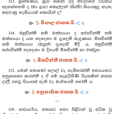
113. බ්‍රාහ්මණය, සුරා බොන ලද හිවලාගේ වචනය
අදහන්නෙහි ද (මා ළඟ) බොල්ලන් (සිප්පි) සියයකුදු නැත,
කහවණු දෙසියයක් කොයින් ද?
3. සිඟාල ජාතක යි.
114. බහුචින්තී නම් මත්ස්‍යයා ද අප්පචින්තී නම්
මත්ස්‍යයා ද යන දෙදෙනා ම දැලෙහි බැඳුණාහ. මිතචින්තී
නම් මත්ස්‍යයා (ඔහුත්) දැලෙහි මිදි ය. බහුචින්තී
අප්පචින්තී දෙදෙනා ම දියෙහි මිතචින්තී හා එක්වූහ.
4. මිතචින්තී ජාතක යි.
115. යමක් තොමෝ ලොල් වැ හැසිරෙන්නී අන්‍යයනට
අනුශාසනා කරන්නී ද ඒ මේ සැළලිහිණි රියසකින් නසන
ලද්දී පහවූ පියාපත් ඇති වැ මාර්‍ගයෙහි හෝනී ය.
5. අනුසාසික ජාතක යි.
49
116. ආචාර්‍ය්‍යය, තොපට නො පිළිවන් වූ අධික වූ