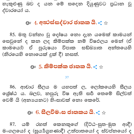
හැකුළුණු බව ද යන මේ සදෙන දියුණුවට ප්‍රධාන වූ
ද්වාරයෝ ය.
4. අත්‍ථස්සද්වාර ජාතක යි.
85. මතු වන්නා වු දෝෂය නො දැන යමෙක් කාමයන්
සෙවුනේ ද කන ලද කිම්පක්ක නම් විෂඵලය මෙන් (ඒ
කාමයෝ) ඒ පුරුෂයා විපාක සඞ්ඛ්‍යාත අන්තයෙහි
(නිරයෙහි නොයෙක් දුක් දී) නසත්.
5. කිම්පක්ක ජාතක යි.
37
86. ආචාර සීලය ම යහපත් ල, ලෝකයෙහි සීලය
ශ්‍රේෂ්ඨ ය. බලව, නපුරු විෂ ඇති සර්‍ප තෙමේ සිල්වත්
වෙමි යි (අන්‍යයනට) හිංසාවක් නො කෙරේ.
6. සීලවීමංස ජාතකය යි.
87. යම් රහත් කෙනකුගේ (දිට්ඨ-සුත-මුත ආදී)
මංගලයෝ ද (සූර්‍ය්‍යග්‍රහණාදී) උත්පාතයෝ ද ස්වප්නයෝ ද