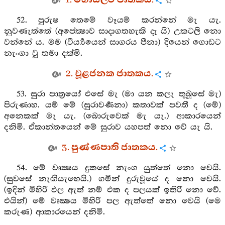
1. මහාසීලව ජාතකය.
52. පුරුෂ තෙමේ වෑයම් කරන්නේ මැ යැ.
නුවණැත්තේ (අපේක්‍ෂාව සාදාගතහැකි දැ යි) උකටලි නො
වන්නේ ය. මම (වීර්‍ය්‍යයෙන් සාගරය පීනා) දියෙන් ගොඩට
නැංගා වූ තමා දක්මි.
2. චූළජනක ජාතකය.
53. සුරා පාත්‍රයෝ එසේ මැ (මා යන කලැ තුබූසේ මැ)
පිරුණාහ. යම් මේ (සුරාවර්‍ණනා) කතාවක් පවතී ද (මේ)
අනෙකක් මැ යැ. (බොරුවෙක් මැ යැ.) ආකාරයෙන්
දනිමි. ඒකාන්තයෙන් මේ සුරාව යහපත් නො වේ යැ යි.
3. පුණ්ණපාති ජාතකය.
54. මේ වෘක්‍ෂය දුකසේ නැංග යුත්තේ නො වෙයි.
(සුවසේ නැඟියැහෙයි.) ගමින් දුරුවූයේ ද නො වෙයි.
(ඉදින් මිහිරි ඵල ඇත් නම් එක ද පලයක් ඉතිරි නො වේ.
එයින්) මේ වෘක්‍ෂය මිහිරි පල ඇත්තේ නො වෙයි (මෙ
කරුණ) ආකාරයෙන් දනිමි.