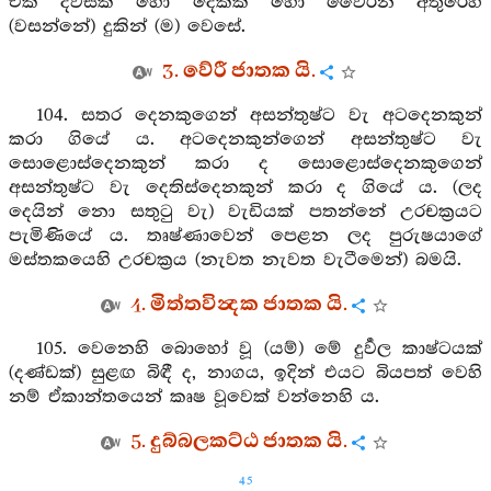
එක දවසක් හො දෙකක් හො වෛරීන් අතුරෙහි
(වසන්නේ) දුකින් (ම) වෙසේ.
3. වේරී ජාතක යි.
104. සතර දෙනකුගෙන් අසන්තුෂ්ට වැ අටදෙනකුන්
කරා ගියේ ය. අටදෙනකුන්ගෙන් අසන්තුෂ්ට වැ
සොළොස්දෙනකුන් කරා ද සොළොස්දෙනකුගෙන්
අසන්තුෂ්ට වැ දෙතිස්දෙනකුන් කරා ද ගියේ ය. (ලද
දෙයින් නො සතුටු වැ) වැඩියක් පතන්නේ උරචක්‍රයට
පැමිණියේ ය. තෘෂ්ණාවෙන් පෙළන ලද පුරුෂයාගේ
මස්තකයෙහි උරචක්‍රය (නැවත නැවත වැටීමෙන්) බමයි.
4. මිත්තවින්‍දක ජාතක යි.
105. වෙනෙහි බොහෝ වූ (යම්) මේ දුර්‍වල කාෂ්ටයක්
(දණ්ඩක්) සුළඟ බිඳී ද, නාගය, ඉදින් එයට බියපත් වෙහි
නම් ඒකාන්තයෙන් කෘෂ වූවෙක් වන්නෙහි ය.
5. දුබ්බලකට්ඨ ජාතක යි.
45