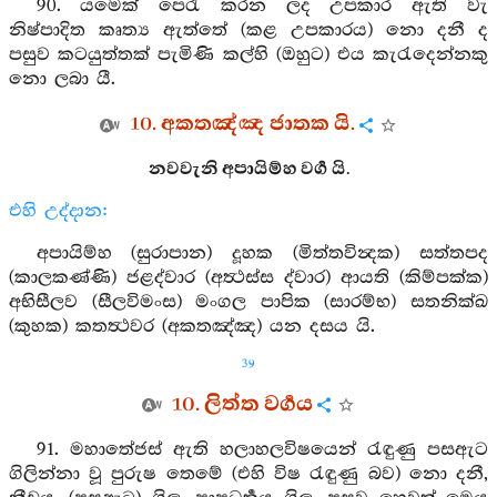
90. යමෙක් පෙරැ කරන ලද උපකාර ඇති වැ
නිෂ්පාදිත කෘත්‍ය ඇත්තේ (කළ උපකාරය) නො දනී ද
පසුව කටයුත්තක් පැමිණි කල්හි (ඔහුට) එය කැරැදෙන්නකු
නො ලබා යී.
10. අකතඤ්ඤ ජාතක යි.
නවවැනි අපායිම්හ වර්‍ග යි.
එහි උද්දාන:
අපායිම්හ (සුරාපාන) දූහක (මිත්තවින්‍දක) සත්තපද
(කාලකණ්ණි) ජළද්වාර (අත්‍ථස්ස ද්වාර) ආයති (කිම්පක්ක)
අභිසීලව (සීලවිමංස) මංගල පාපික (සාරම්භ) සතනික්ඛ
(කුහක) කතත්‍ථවර (අකතඤ්ඤ) යන දසය යි.
39
10. ලිත්ත වර්‍ගය
91. මහාතේජස් ඇති හලාහලවිෂයෙන් රැඳුණු පසඇට
ගිලින්නා වූ පුරුෂ තෙමේ (එහි විෂ රැඳුණු බව) නො දනී,