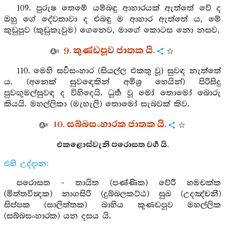
109. පුරුෂ තෙමේ යම්බඳු ආහාරයක් ඇත්තේ වේ ද
ඔහු ගේ දේවතාවා ද එබඳු ම ආහාර ඇත්තේ ය, මේ
කුඩුපූව (කුඩුකැවුම) ගෙනෙව, මාගේ කොටස නො නසව.
9. කුණ්ඩපූව ජාතක යි.
110. මෙහි සර්‍වසංහාර (සියල්ල එකතු වූ) සුවඳ නැත්තේ
ය. (අනෙක් සුවඳෙකින් අමිශ්‍ර හෙයින්) පිරිසිදු
පුවඟුමල්සුවඳ ද විහිදෙයි. ධූර්‍ත වූ මෝ තොමෝ බොරු
කියයි. මහල්ලිකා (මැහැලි) තොමෝ සැබවක් කිව.
10. සබ්බසංහාරක ජාතක යි.
එකළොස්වැනි පරොසත වර්‍ග යි.
එහි උද්දාන:
පරොසත - තායිත (පණ්ණික) වේරී හමචක්ක
(මිත්තවින්‍දක) නාගසිරි (දුබ්බලකට්ඨ) සුඛ (උදඤ්චනී)
සිප්පක (සාලිත්තක) බාහිය කුණඩපූව මහල්ලික
(සබ්බසංහාරක) යන දසය යි.