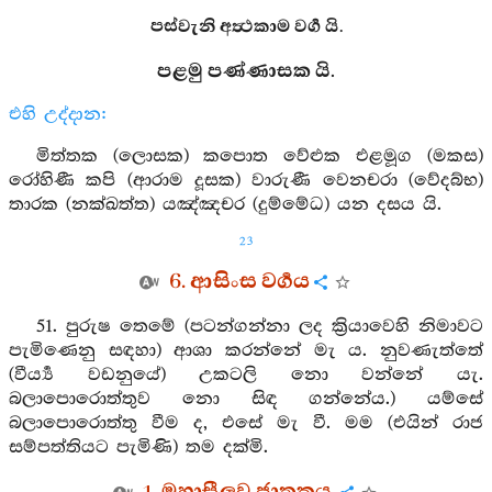
පස්වැනි අත්‍ථකාම වර්‍ග යි.
පළමු පණ්ණාසක යි.
එහි උද්දාන:
මිත්තක (ලොසක) කපොත වේළුක එළමූග (මකස)
රෝහිණී කපි (ආරාම දූසක) වාරුණී වෙනචරා (වේදබ්භ)
තාරක (නක්ඛත්ත) යඤ්ඤචර (දුම්මේධ) යන දසය යි.
23
6. ආසිංස වර්‍ගය
51. පුරුෂ තෙමේ (පටන්ගන්නා ලද ක්‍රියාවෙහි නිමාවට
පැමිණෙනු සඳහා) ආශා කරන්නේ මැ ය. නුවණැත්තේ
(වීර්‍ය්‍ය වඩනුයේ) උකටලි නො වන්නේ යැ.
බලාපොරොත්තුව නො සිඳ ගන්නේය.) යම්සේ
බලාපොරොත්තු වීම ද, එසේ මැ වී. මම (එයින් රාජ
සම්පත්තියට පැමිණි) තම දක්මි.