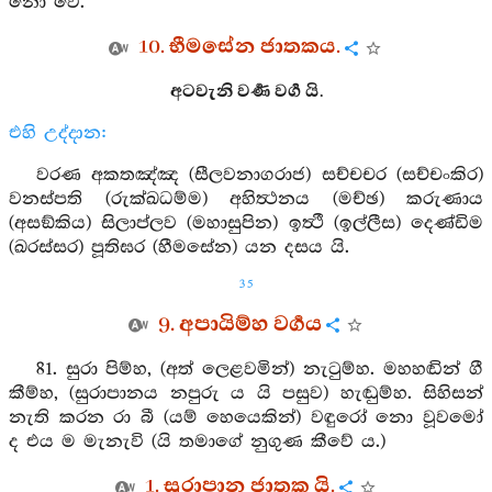
නො වේ.
10. භීමසේන ජාතකය.
අටවැනි වර්‍ණ වර්‍ග යි.
එහි උද්දාන:
වරණ අකතඤ්ඤ (සීලවනාගරාජ) සච්චචර (සච්චංකිර)
වනස්පති (රුක්ඛධම්ම) අහිත්‍ථනය (මච්ඡ) කරුණාය
(අසඞ්කිය) සිලාප්ලව (මහාසුපින) ඉත්‍ථී (ඉල්ලීස) දෙණ්ඩිම
(ඛරස්සර) පූතිඝර (හීමසේන) යන දසය යි.
35
9. අපායිම්හ වර්‍ගය
81. සුරා පිම්හ, (අත් ලෙළවමින්) නැටුම්හ. මහහඬින් ගී
කීම්හ, (සුරාපානය නපුරු ය යි පසුව) හැඬුම්හ. සිහිසන්
නැති කරන රා බී (යම් හෙයෙකින්) වඳුරෝ නො වූවමෝ
ද එය ම මැනැවි (යි තමාගේ නුගුණ කීවේ ය.)
1. සුරාපාන ජාතක යි.