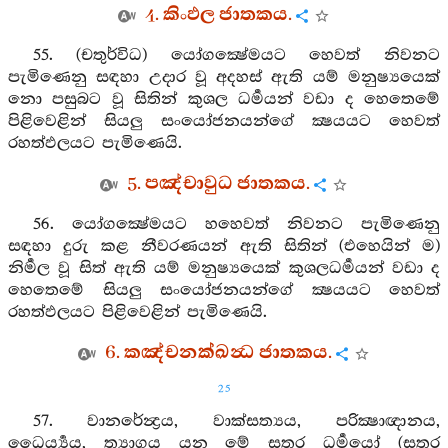
4. කිංඵල ජාතකය.
55. (චතුර්විධ) යෝගක්‍ෂේමයට හෙවත් නිවනට
පැමිණෙනු සඳහා උදාර වූ අදහස් ඇති යම් මනුෂ්‍යයෙක්
නො පසුබට වූ සිතින් කුශල ධර්‍මයන් වඩා ද හෙතෙමේ
පිළිවෙළින් සියලු සංයෝජනයන්ගේ ක්‍ෂයයට හෙවත්
රහත්ඵලයට පැමිණෙයි.
5. පඤ්චාවුධ ජාතකය.
56. යෝගක්‍ෂේමයට හහෙවත් නිවනට පැමිණෙනු
සඳහා දුරු කළ නීවරණයන් ඇති සිතින් (එහෙයින් ම)
නිර්‍මල වූ සිත් ඇති යම් මනුෂ්‍යයෙක් කුශලධර්‍මයන් වඩා ද
හෙතෙමේ සියලු සංයෝජනයන්ගේ ක්‍ෂයයට හෙවත්
රහත්ඵලයට පිළිවෙළින් පැමිණෙයි.
6. කඤ්චනක්ඛන්‍ධ ජාතකය.
25
57. වානරේන්‍ද්‍රය, වාක්සත්‍යය, පරික්‍ෂාඥානය,
ධෛර්‍ය්‍යය, ත්‍යාගය යන මේ සතර ධර්‍මයෝ (සතර