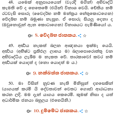
48. යමෙක් අනුපායයෙන් (වැරදි මගින්) අභිවෘද්ධි
කැමති වේ ද හෙතෙමේ (එයින්) විනාශ වෙයි. චේතිය නම්
රටවැසි සොරු (වෛදර්භ නම් මන්ත්‍රය හේතුකොටගෙන)
වේදබ්භ නම් බමුණා නැසූහ. ඒ සොරු සියලු දෙනා ද
(ඔවුනොවුන් ඇන කොටාගෙන) විනාශයට පැමිණියෝ ය.
8. වේදබ්භ ජාතකය.
49. අර්‍ත්‍ථය නැකත් බලන ආඥනයා ඉක්මැ යෙයි.
අර්‍ත්‍ථය (අභීෂ්ට ප්‍රතිඵල ලාභය ම) බලාපොරොත්තු වන
අභිවෘද්ධිය ලැබීම ම නැකත වේ. තාරකාවෝ කවර නම්
අර්‍ත්‍ථයක් යොදත් ද (නො යොදත් ම ය.)
9. නක්ඛත්ත ජාතකය.
50. මා විසින් නුවණ නැති මිනිසුන් දහසෙකින්
(යාගයක් කරමි යි දේවතාවන් වෙතට ගොස්) ආරාධනා
කරන ලදි. මම දැන් යාගය කෙරෙමි. කුමක් නිසා ද යත්
අධාර්මික ජනයා බහුලය (එහෙයිනි.)
10. දුම්මේධ ජාතකය.