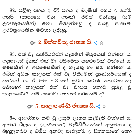
82. පළිඟු පහය ද රිදී පහය ද මැණික් පහය ද ඉක්ම
තෙපි (පාපක්‍ෂය වන තෙක්) ජීවත් වන්නහු (යම්
උරචක්‍රයෙකින්) නො මිදෙන්නහු ද එබඳු පාෂාණ
උරචක්‍රයෙකින් මඩනා ලද්දහු.
2. මිත්තවින්‍ද ජාතක යි.
83. එක් වැ සත්පියවරක් යෑමෙන් මිත්‍රයෙක් වන්නේ ය.
දොළොස් දිනක් එක් වැ විසීමෙන් යහළුවෙක් වන්නේ ය.
මසෙකින් ද අඩමසෙකින් ද නෑයකු හා සම වන්නේ ය.
එයින් අධික කාලයක් එක් වැ විසීමෙන් ප්‍රාණසමයෙක් ද
වන්නේ ය. ඒ මම තමාගේ සුවය කරණ කොටගෙනැ
බොහෝ කාලයක් එක් වැ වාසය කොට පුරුදු වූ
කාලකණ්ණි නම් යහළුවා කෙසේ හරනෙම් ද?
3. කාලකණ්ණි ජාතක යි.
84. ආරෝග්‍ය නම් වු උතුම් ලාභය කැමැති වන්නේ ය,
ආචාර ශීලය ද (ගුණයෙන්) වැඩිහිටියන්ගේ අනුමතය ද
බහුශ්‍රැතබව ද ධර්‍මය අනුවැ පැවැත්ම ද චිත්තයාගේ නො