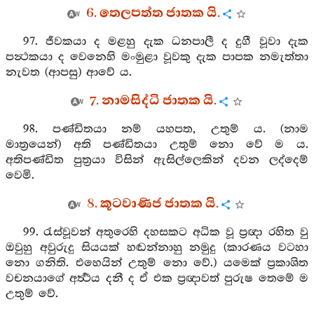
6. තෙලපත්ත ජාතක යි.
97. ජීවකයා ද මළහු දැක ධනපාලී ද දුගී වූවා දැක
පන්‍ථකයා ද වෙනෙහි මංමුළා වූවකු දැක පාපක නමැත්තා
නැවත (ආපසු) ආවේ ය.
7. නාමසිද්ධි ජාතක යි.
98. පණ්ඩිතයා නම් යහපත, උතුම් ය. (නාම
මාත්‍රයෙන්) අති පණ්ඩිතයා උතුම් නො වේ ම ය.
අතිපණ්ඩිත පුත්‍රයා විසින් ඇසිල්ලෙකින් දවන ලද්දෙම්
වෙමි.
8. කූටවාණිජ ජාතක යි.
99. රැස්වූවන් අතුරෙහි දහසකට අධික වූ ප්‍රඥා රහිත වු
ඔවුහු අවුරුදු සියයක් හඬන්නාහු නමුදු (කාරණය වටහා
නො ගනිති. එහෙයින් උතුම් නො වේ.) යමෙක් ප්‍රකාශිත
වචනයාගේ අර්‍ත්‍ථය දනී ද ඒ එක ප්‍රඥාවත් පුරුෂ තෙමේ ම
උතුම් වේ.