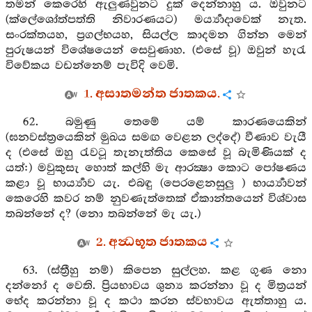
තමන් කෙරෙහි ඇලුණවුනට දුක් දෙන්නාහු ය. ඔවුනට
(ක්ලේශෝත්පත්ති නිවාරණයට) මර්‍ය්‍යාදාවෙක් නැත.
සංරක්තයහ, ප්‍රගල්භයහ, සියල්ල කාදමන ගින්න මෙන්
පුරුෂයන් විශේෂයෙන් සෙවුණාහ. (එසේ වූ) ඔවුන් හැරැ
විවේකය වඩන්නෙම් පැවිදි වෙමි.
1. අසාතමන්ත ජාතකය.
62. බමුණු තෙමේ යම් කාරණයෙකින්
(ඝනවස්ත්‍රයෙකින් මුඛය සමඟ වෙළන ලද්දේ) වීණාව වැයී
ද (එසේ ඔහු රැවටූ තැනැත්තිය කෙසේ වූ බැමිණියක් ද
යත්:) මවුකුසැ හොත් කල්හි මැ ආරක්‍ෂා කොට පෝෂණය
කළා වූ භාර්‍ය්‍යාව යැ. එබඳු (පෙරළෙනසුලු ) භාර්‍ය්‍යාවන්
කෙරෙහි කවර නම් නුවණැත්තෙක් ඒකාන්තයෙන් විශ්වාස
තබන්නේ ද? (නො තබන්නේ මැ යැ.)
2. අන්‍ධභූත ජාතකය
63. (ස්ත්‍රීහු නම්) කිපෙන සුල්ලහ. කළ ගුණ නො
දන්නෝ ද වෙති. ප්‍රියභාවය ශුන්‍ය කරන්නා වූ ද මිත්‍රයන්
භේද කරන්නා වූ ද කථා කරන ස්වභාවය ඇත්තාහු ය.