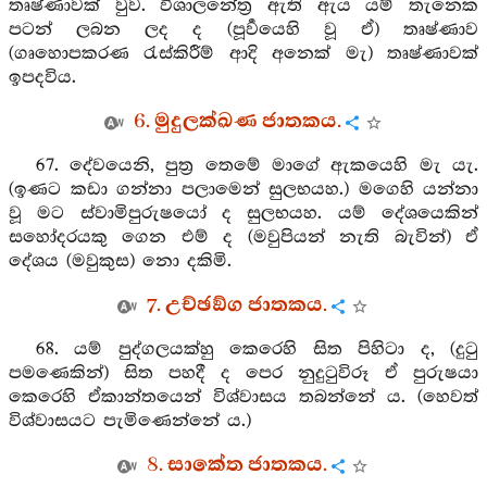
තෘෂ්ණාවක් වුව. විශාලනේත්‍ර ඇති ඇය යම් තැනෙක
පටන් ලබන ලද ද (පූර්‍වයෙහි වූ ඒ) තෘෂ්ණාව
(ගෘහොපකරණ රැස්කිරීම් ආදි අනෙක් මැ) තෘෂ්ණාවක්
ඉපදවිය.
6. මුදුලක්ඛණ ජාතකය.
67. දේවයෙනි, පුත්‍ර තෙමේ මාගේ ඇකයෙහි මැ යැ.
(ඉණට කඩා ගන්නා පලාමෙන් සුලභයහ.) මගෙහි යන්නා
වූ මට ස්වාමිපුරුෂයෝ ද සුලභයහ. යම් දේශයෙකින්
සහෝදරයකු ගෙන එම් ද (මවුපියන් නැති බැවින්) ඒ
දේශය (මවුකුස) නො දකිමි.
7. උච්ඡඞ්ග ජාතකය.
68. යම් පුද්ගලයක්හු කෙරෙහි සිත පිහිටා ද, (දුටු
පමණෙකින්) සිත පහදී ද පෙර නුදුටුවිරූ ඒ පුරුෂයා
කෙරෙහි ඒකාන්තයෙන් විශ්වාසය තබන්නේ ය. (හෙවත්
විශ්වාසයට පැමිණෙන්නේ ය.)
8. සාකේත ජාතකය.