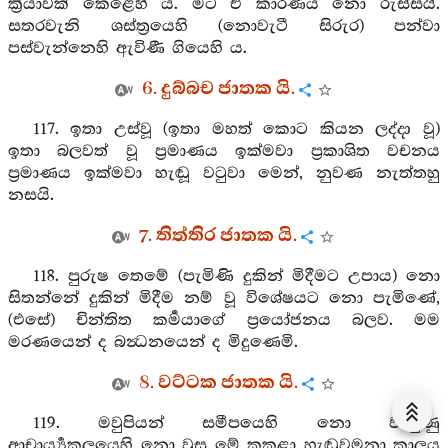
ක්‍රියාවක් කෙළෙහි ය. මට ඒ කාරණය නො රුස්සයි.
සතරවැනි ශස්ත්‍රයෙහි (නොවැටී සිරුර) පන්වා
පස්වැන්නෙහි ඇවිණී ගියෙහි ය.
6. දුබ්බච ජාතක යි.
117. ඉතා උස්වූ (ඉතා මහත් කොට කියන ලද්දා වූ)
ඉතා බලවත් වූ ප්‍රමාණය ඉක්මවා ප්‍රකාශිත වචනය
ප්‍රමාණය ඉක්මවා හැඬූ වටුවා මෙන්, නුවණ නැත්තහු
නසයි.
7. තිත්තිර ජාතක යි.
118. පුරුෂ තෙමේ (පැමිණි දුකින් මිදීමට උපාය) නො
සිතන්නේ දුකින් මිදීම නම් වූ විශේෂයට නො පැමිණේ,
(එසේ) චින්තිත කර්‍මයාගේ ප්‍රයෝජනය බලව. මම
මරණයෙන් ද බන්‍ධනයෙන් ද මිදුණෙමි.
8. වට්ටක ජාතක යි.
119. මවුපියන් සමීපයෙහි නො වැඩුණු
ආචාර්‍ය්‍යකුලයෙහි නො වුසූ මේ කුකුළා හැඬුවමනා කාලය