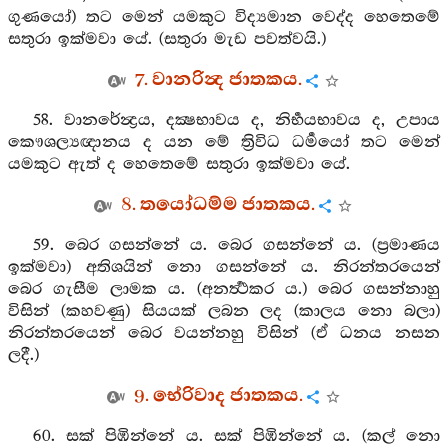
ගුණයෝ) තට මෙන් යමකුට විද්‍යමාන වෙද්ද හෙතෙමේ
සතුරා ඉක්මවා යේ. (සතුරා මැඩ පවත්වයි.)
7. වානරින්‍ද ජාතකය.
58. වානරේන්‍ද්‍රය, දක්‍ෂභාවය ද, නිර්‍භයභාවය ද, උපාය
කෞශල්‍යඥානය ද යන මේ ත්‍රිවිධ ධර්‍මයෝ තට මෙන්
යමකුට ඇත් ද හෙතෙමේ සතුරා ඉක්මවා යේ.
8. තයෝධම්ම ජාතකය.
59. බෙර ගසන්නේ ය. බෙර ගසන්නේ ය. (ප්‍රමාණය
ඉක්මවා) අතිශයින් නො ගසන්නේ ය. නිරන්තරයෙන්
බෙර ගැසීම ලාමක ය. (අනර්‍ත්‍ථකර ය.) බෙර ගසන්නාහු
විසින් (කහවණු) සියයක් ලබන ලද (කාලය නො බලා)
නිරන්තරයෙන් බෙර වයන්නහු විසින් (ඒ ධනය නසන
ලදී.)
9. භේරිවාද ජාතකය.
60. සක් පිඹින්නේ ය. සක් පිඹින්නේ ය. (කල් නො