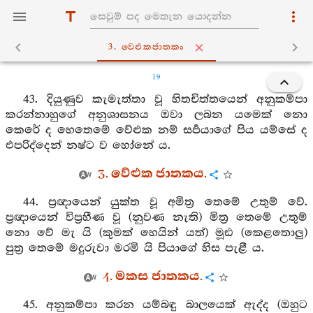
3. වෙළුකජාතකං
19
43. දියුණුව කැමැත්තා වූ හිතචිත්තයෙන් අනුකම්පා
කරන්නාහුගේ අනුශාසනය ඔවා ලබන යමෙක් නො
කෙරේ ද හෙතෙමේ වේළුක නම් සර්‍පයාගේ පිය යම්සේ ද
එපරිද්දෙන් නෂ්ට ව හෝනේ ය.
3. වේළුක ජාතකය.
44. ප්‍රඥායෙන් යුක්ත වූ අමිත්‍ර තෙමේ උතුම් වේ.
ප්‍රඥායෙන් විප්‍රහීණ වූ (නුවණ නැති) මිත්‍ර තෙමේ උතුම්
නො වේ මැ යි (කුමක් හෙයින් යත්) මූඪ (කෙළතොලු)
පුත්‍ර තෙමේ මදුරුවා මරමි යි පියාගේ හිස පැළී ය.
4. මකස ජාතකය.
45. අනුකම්පා කරන යම්බඳු බාලයෙක් ඇද්ද (ඔහුට