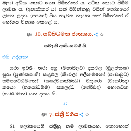
බලා) අධික කොට නො පිඹින්නේ ය. අධික කොට පිඹීම
ලාමක ය. (අනර්‍ත්‍ථකර ය) සක් පිඹින්නහු විසින් භෝගයෝ
ලබන ලදහ. (අපගේ) පිය නැවත නැවත සක් පිඹින්නේ ඒ
භෝගය විනාශ කෙළේ ය.
10. සඞ්ඛධමන ජාතකය.
සවැනි ආසිංස වර්‍ග යි.
එහි උද්දාන:
යථා ඉච්ඡිං තථා අහූ (මහාසීලව) දකථල (මූළජනක)
සුරා (පුණ්ණපාති) සාදුඵල (කිංඵල) අලීනමනෝ (පංචාවුධ)
සම්පහට්ඨමනෝ (කඤ්චනක්ඛන්‍ධ) චතුරො (වානරින්‍ද)
තයො (තයෝධම්ම) සතලද්ධ (භේරිවද) භොගධන
(සංඛධමන) යන දසය යි.
27
7. ස්ත්‍රී වර්‍ගය
61. ලෝකයෙහි ස්ත්‍රීහු නම් ලාමකයහ. නොහොත්