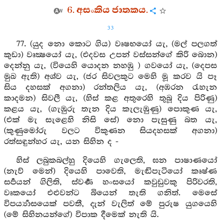
6. අසංකිය ජාතකය.
33
77. (යුද නො කොට ගිය) වෘෂභයෝ යැ, (මල් පලගත්
කුඩා) වෘක්‍ෂයෝ යැ, (එදවස උපන් වස්සන්ගේ කිරි බොන)
දෙන්නු යැ, (වියෙහි යොදන නහඹු ) ගවයෝ යැ, (දෙපස
මුඛ ඇති) අශ්ව යැ, (ජර සිවලකුට මෙහි මූ කරව යි පෑ
සිය දහසක් අගනා) රන්තලිය යැ, (අඹරන රැහැන
කාදමන) සිවලී යැ, (හිස් කළ අතුරෙහි තුබූ දිය පිරිණු)
කළය යැ, (ගැඹුරු තැන දිය කැලැඹුණු) පොකුණ යැ,
(එක් මැ සැළෙහි නිසි සේ) නො පැසුණු බත යැ,
(කුණුමෝරු වලට විකුණන සියදහසක් අගනා)
රත්සඳුන්හර යැ, යන සිහින ද -
හිස් ලබුකබල්හු දියෙහි ගැලෙති, ඝන පාෂාණයෝ
(නැව් මෙන්) දියෙහි පාවෙති, මැඬිපැටියෝ කෘෂ්ණ
සර්‍පයන් ගිලිති, ස්වර්‍ණ හංසයෝ කවුඩුවකු පිරිවරති,
වෘකයෝ එළුවන්ට බියෙන් තැති ගනිත්. මෙසේ
විපර්‍ය්‍යාසයෙක් පවතී, දැන් වැලිත් මේ පුරුෂ යුගයෙහි
(මේ සිහිනයන්ගේ) විපාක දීමෙක් නැති යි.