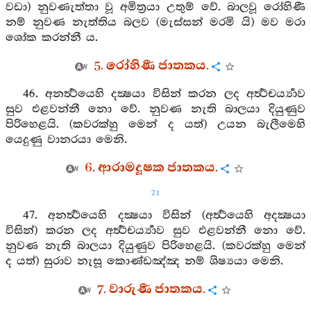
වඩා) නුවණැත්තා වූ අමිත්‍රයා උතුම් වේ. බාලවූ රෝහිණී
නම් නුවණ නැත්තිය බලව (මැස්සන් මරමි යි) මව මරා
ශෝක කරන්නී ය.
5. රෝහිණී ජාතකය.
46. අනර්‍ත්‍ථයෙහි දක්‍ෂයා විසින් කරන ලද අර්‍ත්‍ථචර්‍ය්‍යාව
සුව එළවන්නී නො වේ. නුවණ නැති බාලයා දියුණුව
පිරිහෙළයි. (කවරක්හු මෙන් ද යත්) උයන බැලීමෙහි
යෙදුණු වානරයා මෙනි.
6. ආරාමදූෂක ජාතකය.
21
47. අනර්‍ත්‍ථයෙහි දක්‍ෂයා විසින් (අර්‍ත්‍ථයෙහි අදක්‍ෂයා
විසින්) කරන ලද අර්‍ත්‍ථචර්‍ය්‍යාව සුව එළවන්නී නො වේ.
නුවණ නැති බාලයා දියුණුව පිරිහෙළයි. (කවරක්හු මෙන්
ද යත්) සුරාව නැසූ කොණ්ඩඤ්ඤ නම් ශිෂ්‍යයා මෙනි.
7. වාරුණී ජාතකය.