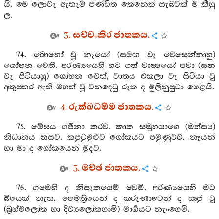
යි. මෙ ලොවැ ඇතැම් පණ්ඩිත කෙනෙක් සැබවක් ම කීහු
ල.
3. සච්චංකිර ජාතකය.
74. බොහෝ වූ නෑයෝ (සමඟ වැ වෙසෙන්නාහු)
ශෝභන වෙති. අරණ්‍යයෙහි හට ගත් වෘක්‍ෂයෝ පවා (ඝන
වැ සිටියාහු) ශෝභන වෙත්, වාතය එකලා වැ සිටියා වූ
අතුපතර ඇති මහත් වූ වනදෙටු රුක ද මුලිනුපුටා හෙළයි.
4. රුක්ඛධම්ම ජාතකය.
75. මේඝය ගර්‍ජනා කරව. කාක සමූහයාගෙ (මත්ස්‍ය)
නිධානය නසව. කපුටුමුළුව ශෝකයට පමුණුවව. නෑයන්
හා මා ද ශෝකයෙන් මුදව.
5. මච්ඡ ජාතකය.
76. ගමෙහි ද නිසැකයෙම් වෙමි. අරණ්‍යයෙහි මට
බියෙක් නැත. මෛත්‍රියෙන් ද කරුණාවෙන් ද ඍජු වූ
(බ්‍රහ්මලෝක හා දිව්‍යලෝකගාමි) මාර්‍ගයට නැංගෙමි.