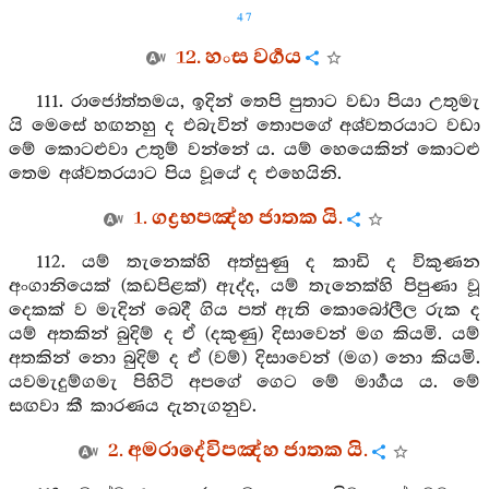
47
12. හංස වර්‍ගය
111. රාජෝත්තමය, ඉදින් තෙපි පුතාට වඩා පියා උතුමැ
යි මෙසේ හඟනහු ද එබැවින් තොපගේ අශ්වතරයාට වඩා
මේ කොටළුවා උතුම් වන්නේ ය. යම් හෙයෙකින් කොටළු
තෙම අශ්වතරයාට පිය වූයේ ද එහෙයිනි.
1. ගද්‍රභපඤ්හ ජාතක යි.
112. යම් තැනෙක්හි අත්සුණු ද කාඩි ද විකුණන
අංගානියෙක් (කඩපිළක්) ඇද්ද, යම් තැනෙක්හි පිපුණා වූ
දෙකක් ව මැදින් බෙදී ගිය පත් ඇති කොබෝලීල රුක ද
යම් අතකින් බුදිම් ද ඒ (දකුණු) දිසාවෙන් මග කියමි. යම්
අතකින් නො බුදිම් ද ඒ (වම්) දිසාවෙන් (මග) නො කියමි.
යවමැදුම්ගමැ පිහිටි අපගේ ගෙට මේ මාර්‍ගය ය. මේ
සඟවා කී කාරණය දැනැගනුව.
2. අමරාදේවිපඤ්හ ජාතක යි.