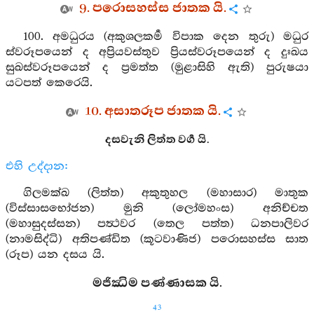
9. පරොසහස්ස ජාතක යි.
100. අමධුරය (අකුශලකර්‍ම විපාක දෙන තුරු) මධුර
ස්වරූපයෙන් ද අප්‍රියවස්තුව ප්‍රියස්වරූපයෙන් ද දුඃඛය
සුඛස්වරූපයෙන් ද ප්‍රමත්ත (මුළාසිහි ඇති) පුරුෂයා
යටපත් කෙරෙයි.
10. අසාතරූප ජාතක යි.
දසවැනි ලිත්ත වර්‍ග යි.
එහි උද්දාන:
ගිලමක්ඛ (ලිත්ත) අකුතුහල (මහාසාර) මාතුක
(විස්සාසභෝජන) මුනි (ලෝමහංස) අනිච්චත
(මහාසුදස්සන) පත්‍ථවර (තෙල පත්ත) ධනපාලිවර
(නාමසිද්ධි) අතිපණ්ඩිත (කූටවාණිජ) පරොසහස්ස සාත
(රූප) යන දසය යි.
මජිඣිම පණ්ණාසක යි.
43