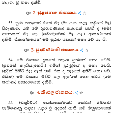
නැංගා වූ තමා දක්මි.
2. චූළජනක ජාතකය.
53. සුරා පාත්‍රයෝ එසේ මැ (මා යන කලැ තුබූසේ මැ)
පිරුණාහ. යම් මේ (සුරාවර්‍ණනා) කතාවක් පවතී ද (මේ)
අනෙකක් මැ යැ. (බොරුවෙක් මැ යැ.) ආකාරයෙන්
දනිමි. ඒකාන්තයෙන් මේ සුරාව යහපත් නො වේ යැ යි.
3. පුණ්ණපාති ජාතකය.
54. මේ වෘක්‍ෂය දුකසේ නැංග යුත්තේ නො වෙයි.
(සුවසේ නැඟියැහෙයි.) ගමින් දුරුවූයේ ද නො වෙයි.
(ඉදින් මිහිරි ඵල ඇත් නම් එක ද පලයක් ඉතිරි නො වේ.
එයින්) මේ වෘක්‍ෂය මිහිරි පල ඇත්තේ නො වෙයි (මෙ
කරුණ) ආකාරයෙන් දනිමි.
4. කිංඵල ජාතකය.
55. (චතුර්විධ) යෝගක්‍ෂේමයට හෙවත් නිවනට
පැමිණෙනු සඳහා උදාර වූ අදහස් ඇති යම් මනුෂ්‍යයෙක්