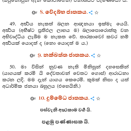
(ඔවුනොවුන් ඇන කොටාගෙන) විනාශයට පැමිණියෝ ය.
8. වේදබ්භ ජාතකය.
49. අර්‍ත්‍ථය නැකත් බලන ආඥනයා ඉක්මැ යෙයි.
අර්‍ත්‍ථය (අභීෂ්ට ප්‍රතිඵල ලාභය ම) බලාපොරොත්තු වන
අභිවෘද්ධිය ලැබීම ම නැකත වේ. තාරකාවෝ කවර නම්
අර්‍ත්‍ථයක් යොදත් ද (නො යොදත් ම ය.)
9. නක්ඛත්ත ජාතකය.
50. මා විසින් නුවණ නැති මිනිසුන් දහසෙකින්
(යාගයක් කරමි යි දේවතාවන් වෙතට ගොස්) ආරාධනා
කරන ලදි. මම දැන් යාගය කෙරෙමි. කුමක් නිසා ද යත්
අධාර්මික ජනයා බහුලය (එහෙයිනි.)
10. දුම්මේධ ජාතකය.
පස්වැනි අත්‍ථකාම වර්‍ග යි.
පළමු පණ්ණාසක යි.