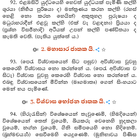
92. එළඹසිටි යුද්ධයෙහි හෙවත් යුද්ධයක් පැමිණි කල්හි
ශුරයා (නිර්‍භය පුරිෂයා ද) මන්ත්‍රණය කරන කල්හි (රහස්
හෙළි නො කරන හෙයින්) අකුතුහල පුරුෂයා ද
මධුරාහරාදීන් එළවූ කල්හි (එක් වැ වළඳනා) ප්‍රියයා ද
(ප්‍රශ්න විසර්‍ජනාදි) අථියක් උපන් කල්හි පණ්ඩිතයා ද
කැමති වෙති. (පැතිය යුත්තේ ය.)
2. මහාසාර ජාතක යි.
93. (පෙරැ විශ්වාසයෙන් සිට පසුව) අවිශ්වාස වූවහු
කෙරෙහි විශ්වාසය නො කරන්නේ ය. (පෙරැ අවිශ්වාස ව
සිටැ) විශ්වාස වූවහු කෙරෙහි විශ්වාස නො කරන්නේ ය.
එබඳු විශ්වාසයෙන් මීවින්න (මෘගමාතෘ) ගෙන් සිංහයාට
මෙන් භය පැමිණේ.
3. විශ්වාස භෝජන ජාතක යි.
94. (හිරුරැසින්) විශේෂයෙන් තැවුණෙමි, (හිමදියෙන්)
විශේෂයෙන් තෙත් වූයෙම්, බියකරු වෙනෙහි හුදකලා
වූයෙම්, නග්න වූයෙම්, ගිනි සමීපයෙහි නො හිදිනෙම්.
(බ්‍රහ්මචර්‍ය්‍යා) සෙවීමෙහි යෙදුණෙම්. (මුනිභාවය පිණිස