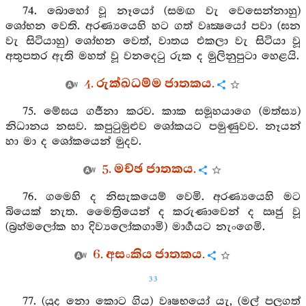
74. බොහෝ වූ නෑයෝ (සමඟ වැ වෙසෙන්නාහු)
ශෝභන වෙති. අරණ්‍යයෙහි හට ගත් වෘක්‍ෂයෝ පවා (ඝන
වැ සිටියාහු) ශෝභන වෙත්, වාතය එකලා වැ සිටියා වූ
අතුපතර ඇති මහත් වූ වනදෙටු රුක ද මුලිනුපුටා හෙළයි.
4. රුක්ඛධම්ම ජාතකය.
75. මේඝය ගර්‍ජනා කරව. කාක සමූහයාගෙ (මත්ස්‍ය)
නිධානය නසව. කපුටුමුළුව ශෝකයට පමුණුවව. නෑයන්
හා මා ද ශෝකයෙන් මුදව.
5. මච්ඡ ජාතකය.
76. ගමෙහි ද නිසැකයෙම් වෙමි. අරණ්‍යයෙහි මට
බියෙක් නැත. මෛත්‍රියෙන් ද කරුණාවෙන් ද ඍජු වූ
(බ්‍රහ්මලෝක හා දිව්‍යලෝකගාමි) මාර්‍ගයට නැංගෙමි.
6. අසංකිය ජාතකය.
33
77. (යුද නො කොට ගිය) වෘෂභයෝ යැ, (මල් පලගත්