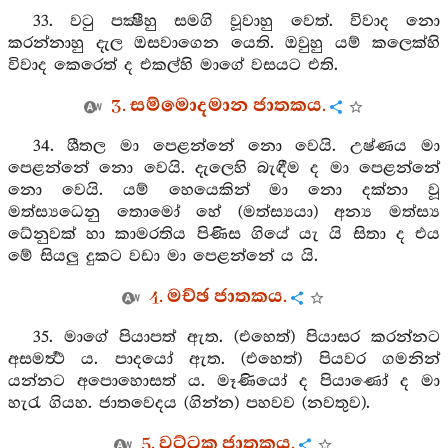
33. වටු පක්‍ෂීහු සමගි වූවාහු වෙත්. විවාද නො
කරන්නාහු දැල ඔසවාගෙන යෙති. ඔවුහු යම් කලෙක්හි
විවාද කෙරෙත් ද එකල්හි මාගේ වසයට එති.
3. සම්මොදමාන ජාතකය.
34. ශීතල මා පෙළන්නේ නො වෙයි. උෂ්ණය මා
පෙළන්නේ නො වෙයි. දැලෙහි බැඳීම ද මා පෙළන්නේ
නො වෙයි. යම් හෙයෙකින් මා නො දක්නා වූ
මත්ස්‍යධෙනු තොමෝ හේ (මත්ස්‍යයා) අන්‍ය මත්ස්‍ය
ධේනුවක් හා කාමරතිය පිණිස ගියේ යැ යි සිතා ද එය
මේ සියලු දුකට වඩා මා පෙළන්නේ ය යි.
4. මච්ඡ ජාතකය.
35. මාගේ පියාපත් ඇත. (එහෙත්) පියාසර කරන්නට
අසමර්‍ත්‍ථ ය. පාදයෝ ඇත. (එහෙත්) පියවර ගමනින්
යන්නට අපොහොසත් ය. මෑණියෝ ද පියාණෝ ද මා
හැරැ ගියහ. ජාතවෙදය (ගින්න) පහවව (නවතුව).
5. වට්ටක ජාතකය.