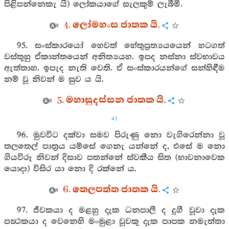
පිළිපන්නෙකැ යි) ලෝකයාගේ සැලකුම් ලැබීමි.
4. ලෝමහංස ජාතක යි.
95. සංස්කාරයෝ හෙවත් හේතුප්‍රත්‍යයයෙන් හටගත්
වස්තූහු ඒකාන්තයෙන් අනිත්‍යයහ. ඉපද නස්නා ස්වභාවය
ඇත්තාහ. ඉපැද නැති වෙති. ඒ සංස්කාරයන්ගේ සන්හිඳීම
නම් වූ නිවන් ම සුව ය යි.
5. මහාසුදස්සන ජාතක යි.
41
96. මුවවිට දක්වා සමව පිරුණු නො වැගිරෙන්නා වූ
තලතෙල් පාත්‍රය යම්සේ ගෙනැ යන්නේ ද, එසේ ම නො
ගියවිරූ නිවන් දිසාව පතන්නේ ස්වකීය සිත (භාවනාවෙක
යොදා) විසිර යා නො දි රක්නේ ය.
6. තෙලපත්ත ජාතක යි.
97. ජීවකයා ද මළහු දැක ධනපාලී ද දුගී වූවා දැක
පන්‍ථකයා ද වෙනෙහි මංමුළා වූවකු දැක පාපක නමැත්තා