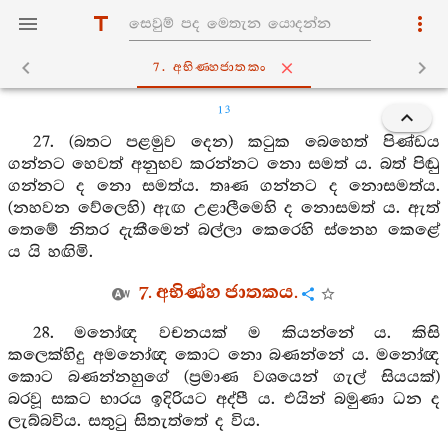
7. අභිණ‍්හජාතකං
13
27. (බතට පළමුව දෙන) කටුක බෙහෙත් පිණ්ඩය
ගන්නට හෙවත් අනුභව කරන්නට නො සමත් ය. බත් පිඬු
ගන්නට ද නො සමත්ය. තෘණ ගන්නට ද නොසමත්ය.
(නහවන වේලෙහි) ඇඟ උළාලීමෙහි ද නොසමත් ය. ඇත්
තෙමේ නිතර දැකීමෙන් බල්ලා කෙරෙහි ස්නෙහ කෙළේ
ය යි හඟිමි.
7. අභිණ්හ ජාතකය.
28. මනෝඥ වචනයක් ම කියන්නේ ය. කිසි
කලෙක්හිදු අමනෝඥ කොට නො බණන්නේ ය. මනෝඥ
කොට බණන්නහුගේ (ප්‍රමාණ වශයෙන් ගැල් සියයක්)
බරවූ සකට භාරය ඉදිරියට අද්පී ය. එයින් බමුණා ධන ද
ලැබ්බවිය. සතුටු සිතැත්තේ ද විය.