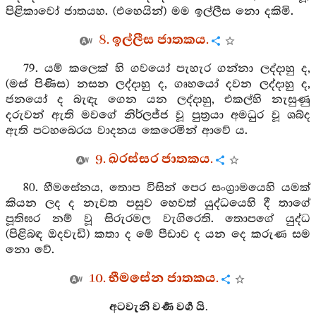
පිළිකාවෝ ජාතයහ. (එහෙයින්) මම ඉල්ලීස නො දකිමි.
8. ඉල්ලීස ජාතකය.
79. යම් කලෙක් හි ගවයෝ පැහැර ගන්නා ලද්දාහු ද,
(මස් පිණිස) නසන ලද්දාහු ද, ගෘහයෝ දවන ලද්දාහු ද,
ජනයෝ ද බැඳැ ගෙන යන ලද්දාහු, එකල්හි නැසුණු
දරුවන් ඇති මවගේ නිර්ලජ්ජ වූ පුත්‍රයා අමධුර වූ ශබ්ද
ඇති පටහබෙරය වාදනය කෙරෙමින් ආවේ ය.
9. ඛරස්සර ජාතකය.
80. හීමසේනය, තොප විසින් පෙර සංග්‍රාමයෙහි යමක්
කියන ලද ද නැවත පසුව හෙවත් යුද්ධයෙහි දී තාගේ
පූතිඝර නම් වූ සිරුරමල වැගිරෙති. තොපගේ යුද්ධ
(පිළිබඳ ඔදවැඩි) කතා ද මේ පීඩාව ද යන දෙ කරුණ සම
නො වේ.
10. භීමසේන ජාතකය.
අටවැනි වර්‍ණ වර්‍ග යි.