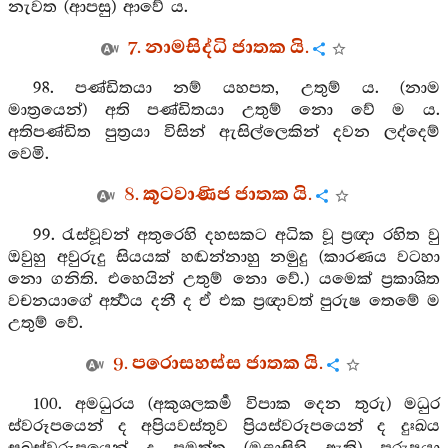
නැවත (ආපසු) ආවේ ය.
7. නාමසිද්ධි ජාතක යි.
98. පණ්ඩිතයා නම් යහපත, උතුම් ය. (නාම
මාත්‍රයෙන්) අති පණ්ඩිතයා උතුම් නො වේ ම ය.
අතිපණ්ඩිත පුත්‍රයා විසින් ඇසිල්ලෙකින් දවන ලද්දෙම්
වෙමි.
8. කූටවාණිජ ජාතක යි.
99. රැස්වූවන් අතුරෙහි දහසකට අධික වූ ප්‍රඥා රහිත වු
ඔවුහු අවුරුදු සියයක් හඬන්නාහු නමුදු (කාරණය වටහා
නො ගනිති. එහෙයින් උතුම් නො වේ.) යමෙක් ප්‍රකාශිත
වචනයාගේ අර්‍ත්‍ථය දනී ද ඒ එක ප්‍රඥාවත් පුරුෂ තෙමේ ම
උතුම් වේ.
9. පරොසහස්ස ජාතක යි.
100. අමධුරය (අකුශලකර්‍ම විපාක දෙන තුරු) මධුර
ස්වරූපයෙන් ද අප්‍රියවස්තුව ප්‍රියස්වරූපයෙන් ද දුඃඛය