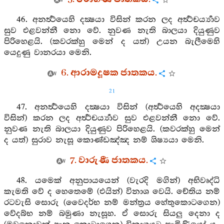
46. අනර්‍ත්‍ථයෙහි දක්‍ෂයා විසින් කරන ලද අර්‍ත්‍ථචර්‍ය්‍යාව
සුව එළවන්නී නො වේ. නුවණ නැති බාලයා දියුණුව
පිරිහෙළයි. (කවරක්හු මෙන් ද යත්) උයන බැලීමෙහි
යෙදුණු වානරයා මෙනි.
6. ආරාමදූෂක ජාතකය.
21
47. අනර්‍ත්‍ථයෙහි දක්‍ෂයා විසින් (අර්‍ත්‍ථයෙහි අදක්‍ෂයා
විසින්) කරන ලද අර්‍ත්‍ථචර්‍ය්‍යාව සුව එළවන්නී නො වේ.
නුවණ නැති බාලයා දියුණුව පිරිහෙළයි. (කවරක්හු මෙන්
ද යත්) සුරාව නැසූ කොණ්ඩඤ්ඤ නම් ශිෂ්‍යයා මෙනි.
7. වාරුණී ජාතකය.
48. යමෙක් අනුපායයෙන් (වැරදි මගින්) අභිවෘද්ධි
කැමති වේ ද හෙතෙමේ (එයින්) විනාශ වෙයි. චේතිය නම්
රටවැසි සොරු (වෛදර්භ නම් මන්ත්‍රය හේතුකොටගෙන)
වේදබ්භ නම් බමුණා නැසූහ. ඒ සොරු සියලු දෙනා ද