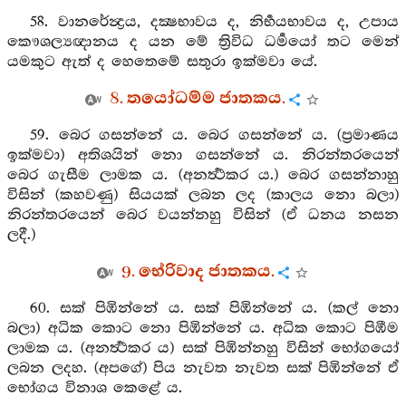
58. වානරේන්‍ද්‍රය, දක්‍ෂභාවය ද, නිර්‍භයභාවය ද, උපාය
කෞශල්‍යඥානය ද යන මේ ත්‍රිවිධ ධර්‍මයෝ තට මෙන්
යමකුට ඇත් ද හෙතෙමේ සතුරා ඉක්මවා යේ.
8. තයෝධම්ම ජාතකය.
59. බෙර ගසන්නේ ය. බෙර ගසන්නේ ය. (ප්‍රමාණය
ඉක්මවා) අතිශයින් නො ගසන්නේ ය. නිරන්තරයෙන්
බෙර ගැසීම ලාමක ය. (අනර්‍ත්‍ථකර ය.) බෙර ගසන්නාහු
විසින් (කහවණු) සියයක් ලබන ලද (කාලය නො බලා)
නිරන්තරයෙන් බෙර වයන්නහු විසින් (ඒ ධනය නසන
ලදී.)
9. භේරිවාද ජාතකය.
60. සක් පිඹින්නේ ය. සක් පිඹින්නේ ය. (කල් නො
බලා) අධික කොට නො පිඹින්නේ ය. අධික කොට පිඹීම
ලාමක ය. (අනර්‍ත්‍ථකර ය) සක් පිඹින්නහු විසින් භෝගයෝ
ලබන ලදහ. (අපගේ) පිය නැවත නැවත සක් පිඹින්නේ ඒ
භෝගය විනාශ කෙළේ ය.