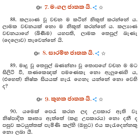
7. මංගල ජාතක යි.
88. කල්‍යාණ වූ වචන ම කටින් නිකුත් කරන්නේ ය.
ලාමක වචනයක් නො ම නිකුත් කරන්නේ ය. කල්‍යාණ
වචනයාගේ (බිණීම) යහපති, ලාමක තෙපුල් බැණැ
(දෙලොව) තැවෙන්නේ යි.
8. සාරම්භ ජාතක යි.
89. මෘදු වූ තෙපුල් බණන්නා වූ තොපගේ වචන ම මට
සිලිටි වී, තණකෙන්‍දක් පමණෙකැ නො ඇලුණෙහි ය,
(එහෙත්) නිෂ්ක සියයක් හැරැ ගෙනැ යන්නේ නො වෙහි
ද?
9. කුහක ජාතක යි.
90. යමෙක් පෙරැ කරන ලද උපකාර ඇති වැ
නිෂ්පාදිත කෘත්‍ය ඇත්තේ (කළ උපකාරය) නො දනී ද
පසුව කටයුත්තක් පැමිණි කල්හි (ඔහුට) එය කැරැදෙන්නකු
නො ලබා යී.