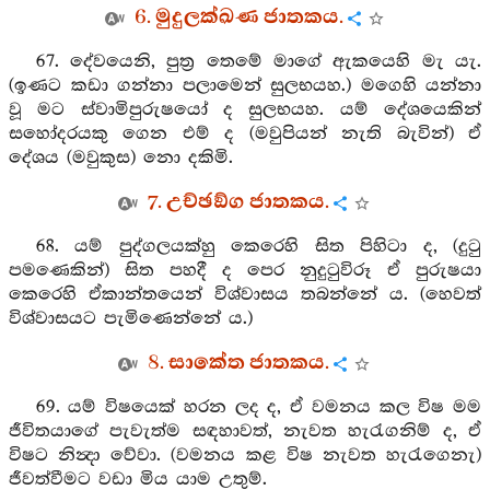
6. මුදුලක්ඛණ ජාතකය.
67. දේවයෙනි, පුත්‍ර තෙමේ මාගේ ඇකයෙහි මැ යැ.
(ඉණට කඩා ගන්නා පලාමෙන් සුලභයහ.) මගෙහි යන්නා
වූ මට ස්වාමිපුරුෂයෝ ද සුලභයහ. යම් දේශයෙකින්
සහෝදරයකු ගෙන එම් ද (මවුපියන් නැති බැවින්) ඒ
දේශය (මවුකුස) නො දකිමි.
7. උච්ඡඞ්ග ජාතකය.
68. යම් පුද්ගලයක්හු කෙරෙහි සිත පිහිටා ද, (දුටු
පමණෙකින්) සිත පහදී ද පෙර නුදුටුවිරූ ඒ පුරුෂයා
කෙරෙහි ඒකාන්තයෙන් විශ්වාසය තබන්නේ ය. (හෙවත්
විශ්වාසයට පැමිණෙන්නේ ය.)
8. සාකේත ජාතකය.
69. යම් විෂයෙක් හරන ලද ද, ඒ වමනය කල විෂ මම
ජීවිතයාගේ පැවැත්ම සඳහාවත්, නැවත හැරැගනිම් ද, ඒ
විෂට නින්‍දා වේවා. (වමනය කළ විෂ නැවත හැරැගෙනැ)
ජීවත්වීමට වඩා මිය යාම උතුම්.