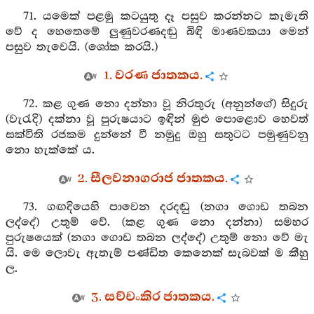
71. යමෙක් පළමු කටයුතු දෑ පසුව කරන්නට කැමැති
වේ ද හෙතෙමේ ලුණුවරණදඬු බිඳි මාණවකයා මෙන්
පසුව තැවෙයි. (ශෝක කරයි.)
1. වරණ ජාතකය.
72. කළ ගුණ නො දන්නා වූ නිරතුරු (අනුන්ගේ) සිදුරු
(වැරැදි) දක්නා වූ පුරුෂයාට ඉඳින් මුළු පොළොව හෙවත්
සක්විති රජකම දුන්නේ වී නමුදු ඔහු සතුටට පමුණුවනු
නො හැක්කේ ය.
2. සීලවනාගරාජ ජාතකය.
73. ගඟදියෙහි පාවෙන දරදඬු (නගා ගොඩ තබන
ලද්දේ) උතුම් වේ. (කළ ගුණ නො දන්නා) සමහර
පුරුෂයෙක් (නගා ගොඩ තබන ලද්දේ) උතුම් නො වේ මැ
යි. මෙ ලොවැ ඇතැම් පණ්ඩිත කෙනෙක් සැබවක් ම කීහු
ල.
3. සච්චංකිර ජාතකය.