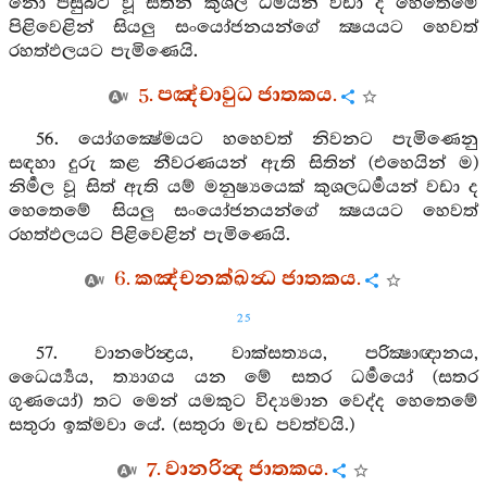
නො පසුබට වූ සිතින් කුශල ධර්‍මයන් වඩා ද හෙතෙමේ
පිළිවෙළින් සියලු සංයෝජනයන්ගේ ක්‍ෂයයට හෙවත්
රහත්ඵලයට පැමිණෙයි.
5. පඤ්චාවුධ ජාතකය.
56. යෝගක්‍ෂේමයට හහෙවත් නිවනට පැමිණෙනු
සඳහා දුරු කළ නීවරණයන් ඇති සිතින් (එහෙයින් ම)
නිර්‍මල වූ සිත් ඇති යම් මනුෂ්‍යයෙක් කුශලධර්‍මයන් වඩා ද
හෙතෙමේ සියලු සංයෝජනයන්ගේ ක්‍ෂයයට හෙවත්
රහත්ඵලයට පිළිවෙළින් පැමිණෙයි.
6. කඤ්චනක්ඛන්‍ධ ජාතකය.
25
57. වානරේන්‍ද්‍රය, වාක්සත්‍යය, පරික්‍ෂාඥානය,
ධෛර්‍ය්‍යය, ත්‍යාගය යන මේ සතර ධර්‍මයෝ (සතර
ගුණයෝ) තට මෙන් යමකුට විද්‍යමාන වෙද්ද හෙතෙමේ
සතුරා ඉක්මවා යේ. (සතුරා මැඩ පවත්වයි.)
7. වානරින්‍ද ජාතකය.