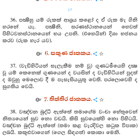
17
36. පක්‍ෂීහු යම් රුකක් ආශ්‍රය කළෝ ද ඒ රුක මැ ගිනි
හරනේ යැ. පක්‍ෂීනි, සරණස්ථානයෙන් හෙවත්
පිහිටවනස්ථානයෙන් භය උපනි. (එහෙයින්) දිශා භජනය
කරව (රුක හැර යව).
6. සකුණ ජාතකය.
37. (වැඩිහිටියන් සැලැකීම නම් වූ) ගුණධර්‍මයෙහි දක්‍ෂ
වූ යම් කෙනෙක් ගුණයෙන් ද වයසින් ද වැඩිහිටියන් පුදත්
ද ඔවුහු මෙලොව දී ම පැසැසියයුතු වෙති. පරලොවෙහි ද
සුගතිය වෙයි.
7. තිත්තිර ජාතකය.
38. වඤ්චන බුද්ධි ඇත්තේ තමාගේම වංචා හේතුවෙන්
නිත්‍යයෙන් සුව නො වඩයි. කිසි සුවයෙක්හි නො පිහිටයි.
වඤ්චන බුද්ධි ඇත්තේ (තමා කළ වැරදිවල කටුක විපාක)
ලබයි. කකුළුවාගෙන් (ගෙල සිඳගත්) කොකා මෙනි.