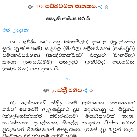
10. සඞ්ඛධමන ජාතකය.
සවැනි ආසිංස වර්‍ග යි.
එහි උද්දාන:
යථා ඉච්ඡිං තථා අහූ (මහාසීලව) දකථල (මූළජනක)
සුරා (පුණ්ණපාති) සාදුඵල (කිංඵල) අලීනමනෝ (පංචාවුධ)
සම්පහට්ඨමනෝ (කඤ්චනක්ඛන්‍ධ) චතුරො (වානරින්‍ද)
තයො (තයෝධම්ම) සතලද්ධ (භේරිවද) භොගධන
(සංඛධමන) යන දසය යි.
27
7. ස්ත්‍රී වර්‍ගය
61. ලෝකයෙහි ස්ත්‍රීහු නම් ලාමකයහ. නොහොත්
තමන් කෙරෙහි ඇලුණවුනට දුක් දෙන්නාහු ය. ඔවුනට
(ක්ලේශෝත්පත්ති නිවාරණයට) මර්‍ය්‍යාදාවෙක් නැත.
සංරක්තයහ, ප්‍රගල්භයහ, සියල්ල කාදමන ගින්න මෙන්
පුරුෂයන් විශේෂයෙන් සෙවුණාහ. (එසේ වූ) ඔවුන් හැරැ
විවේකය වඩන්නෙම් පැවිදි වෙමි.