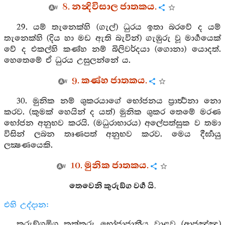
8. නන්‍දිවිසාල ජාතකය.
29. යම් තැනෙක්හි (ගැල්) ධුරය ඉතා බරවේ ද යම්
තැනෙක්හි (දිය හා මඩ ඇති බැවින්) ගැඹුරු වූ මාර්‍ගයෙක්
වේ ද එකල්හි කණ්හ නම් බිලිවර්දයා (ගොනා) යොදත්.
හෙතෙමේ ඒ ධුරය උසුලන්නේ ය.
9. කණ්හ ජාතකය.
30. මුනික නම් ශුකරයාගේ භෝජනය ප්‍රාර්‍ත්‍ථනා නො
කරව. (කුමක් හෙයින් ද යත්) මුනික ශුකර තෙමේ මරණ
භෝජන අනුභව කරයි. (මධුරාභාරය) අලේපත්සුක ව තමා
විසින් ලබන තෘණපත් අනුභව කරව. මෙය දීර්‍ඝායු
ලක්‍ෂණයෙකි.
10. මුනික ජාතකය.
තෙවෙනි කුරුඞ්ග වර්‍ග යි.
එහි උද්දාන:
කුරුඞ්ගමිග කුක්කුරු භෝජාජානීය වාළව (ආජඤ්ඤ)