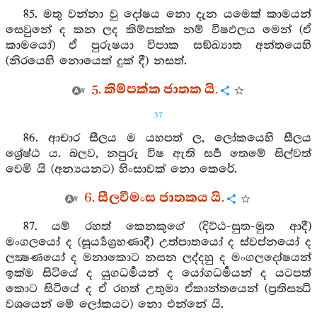
85. මතු වන්නා වු දෝෂය නො දැන යමෙක් කාමයන්
සෙවුනේ ද කන ලද කිම්පක්ක නම් විෂඵලය මෙන් (ඒ
කාමයෝ) ඒ පුරුෂයා විපාක සඞ්ඛ්‍යාත අන්තයෙහි
(නිරයෙහි නොයෙක් දුක් දී) නසත්.
5. කිම්පක්ක ජාතක යි.
37
86. ආචාර සීලය ම යහපත් ල, ලෝකයෙහි සීලය
ශ්‍රේෂ්ඨ ය. බලව, නපුරු විෂ ඇති සර්‍ප තෙමේ සිල්වත්
වෙමි යි (අන්‍යයනට) හිංසාවක් නො කෙරේ.
6. සීලවීමංස ජාතකය යි.
87. යම් රහත් කෙනකුගේ (දිට්ඨ-සුත-මුත ආදී)
මංගලයෝ ද (සූර්‍ය්‍යග්‍රහණාදී) උත්පාතයෝ ද ස්වප්නයෝ ද
ලක්‍ෂණයෝ ද මනාකොට නසන ලද්දහු ද මංගලදෝෂයන්
ඉක්ම සිටියේ ද යුගධර්‍මයන් ද යෝගධර්‍මයන් ද යටපත්
කොට සිටියේ ද ඒ රහත් උතුමා ඒකාන්තයෙන් (ප්‍රතිසන්‍ධි
වශයෙන් මේ ලෝකයට) නො එන්නේ යි.