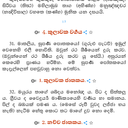
සිරිවය (තිත්‍ථ) මහිලාමුඛ තාග (අහිණ්හ) මනුඤ්ඤචර
(නන්‍දිවිසාල) වහතෙ (කණ්හ) මුනික යන දසයයි.
15
4. කුලාවක වර්‍ගය
31. මාතලිය, සුපර්‍ණ පොතකයෝ (ගුරුළු පැටව්) ඉඹුල්
වෙනෙහි එලී හොවිති. ඔවුන් රථ ශීර්‍ෂයෙන් දුරු කරව.
(ඔවුන්ගෙන් රථ ශීර්‍ෂය දුරු කරව යූ සේයි.) අසුරයන්
කෙරෙහි ප්‍රාණය හරිම්හ. මේ සුපර්‍ණ පෝතකයෝ
කැදැල්ලෙන් පහවූවාහු නො වෙත්වා.
1. කුලාවක ජාතකය.
32. මයුරය තාගේ ශබ්දය මනෝඥ ය. පිට ද සිත්කලු
ය. ග්‍රීවය ද වෛදුර්‍ය්‍ය මාණික්‍යයෙහි වර්‍ණය හා සමානය.
පිල් ද බඹයක් පමණ ය. (මෙසේ රූපී වුවද ලජ්ජා භය
නැති) නැටීම හේතු කොට තට මාගේ දුව නො දෙමි.
2. නච්ච ජාතකය.