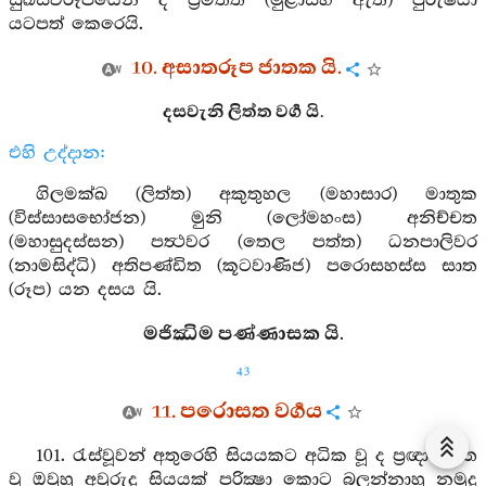
සුඛස්වරූපයෙන් ද ප්‍රමත්ත (මුළාසිහි ඇති) පුරුෂයා
යටපත් කෙරෙයි.
10. අසාතරූප ජාතක යි.
දසවැනි ලිත්ත වර්‍ග යි.
එහි උද්දාන:
ගිලමක්ඛ (ලිත්ත) අකුතුහල (මහාසාර) මාතුක
(විස්සාසභෝජන) මුනි (ලෝමහංස) අනිච්චත
(මහාසුදස්සන) පත්‍ථවර (තෙල පත්ත) ධනපාලිවර
(නාමසිද්ධි) අතිපණ්ඩිත (කූටවාණිජ) පරොසහස්ස සාත
(රූප) යන දසය යි.
මජිඣිම පණ්ණාසක යි.
43
11. පරොසත වර්‍ගය
101. රැස්වූවන් අතුරෙහි සියයකට අධික වූ ද ප්‍රඥා රහිත
වූ ඔවුහු අවුරුදු සියයක් පරික්‍ෂා කොට බලන්නාහු නමුදු