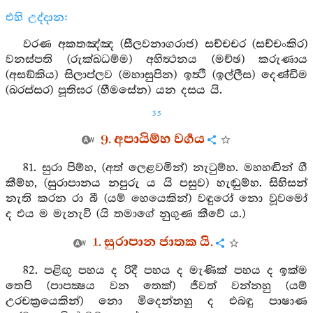
එහි උද්දාන:
වරණ අකතඤ්ඤ (සීලවනාගරාජ) සච්චචර (සච්චංකිර)
වනස්පති (රුක්ඛධම්ම) අහිත්‍ථනය (මච්ඡ) කරුණාය
(අසඞ්කිය) සිලාප්ලව (මහාසුපින) ඉත්‍ථී (ඉල්ලීස) දෙණ්ඩිම
(ඛරස්සර) පූතිඝර (හීමසේන) යන දසය යි.
35
9. අපායිම්හ වර්‍ගය
81. සුරා පිම්හ, (අත් ලෙළවමින්) නැටුම්හ. මහහඬින් ගී
කීම්හ, (සුරාපානය නපුරු ය යි පසුව) හැඬුම්හ. සිහිසන්
නැති කරන රා බී (යම් හෙයෙකින්) වඳුරෝ නො වූවමෝ
ද එය ම මැනැවි (යි තමාගේ නුගුණ කීවේ ය.)
1. සුරාපාන ජාතක යි.
82. පළිඟු පහය ද රිදී පහය ද මැණික් පහය ද ඉක්ම
තෙපි (පාපක්‍ෂය වන තෙක්) ජීවත් වන්නහු (යම්
උරචක්‍රයෙකින්) නො මිදෙන්නහු ද එබඳු පාෂාණ