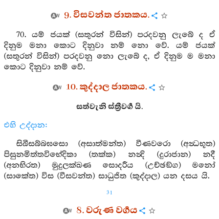
9. විසවන්ත ජාතකය.
70. යම් ජයක් (සතුරන් විසින්) පරදවනු ලැබේ ද ඒ
දිනුම මනා කොට දිනුවා නම් නො වේ. යම් ජයක්
(සතුරන් විසින්) පරදවනු නො ලැබේ ද, ඒ දිනුම ම මනා
කොට දිනුවා නම් වේ.
10. කුද්දාල ජාතකය.
සත්වැනි ස්ත්‍රීවර්‍ග යි.
එහි උද්දාන:
සිඛීසබ්බඝසො (අසාත්මන්ත) වීණවරො (අන්‍ධභූත)
පිසුනමිත්තවිභේදිකා (තක්ක) නන්‍දි (දුරාජාන) නදී
(අනභිරත) මුදුලක්ඛණ සොදරීය (උච්ඡඞ්ග) මනෝ
(සාකේත) විස (වීසවන්ත) සාධුජිත (කුද්දාල) යන දසය යි.
31
8. වරුණ වර්‍ගය