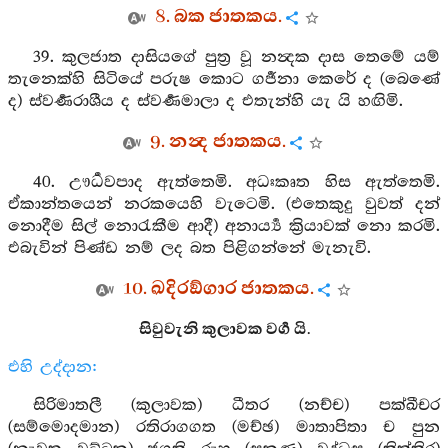
8. බක ජාතකය.
39. කුලජාත දාසියගේ පුත්‍ර වූ නන්‍දක දාස තෙමේ යම්
තැනෙක්හි සිටියේ පරුෂ කොට ගර්‍ජනා කෙරේ ද (බෙණේ
ද) ස්වර්‍ණරාශීය ද ස්වර්‍ණමාලා ද එතැන්හි යැ යි හඟිමි.
9. නන්‍ද ජාතකය.
40. ඌර්‍ධවපාද ඇත්තෙමි. අධඃකෘත හිස ඇත්තෙමි.
ඒකාන්තයෙන් නරකයෙහි වැටෙමි. (එතෙකුදු වුවත් දන්
නොදීම සිල් නොරැකීම ආදී) අනාර්‍ය්‍ය ක්‍රියාවක් නො කරමි.
එබැවින් පිණ්ඩ නම් ලද බත පිළිගන්නේ මැනැවි.
10. ඛදිරඞ්ගාර ජාතකය.
සිවුවැනි කුලාවක වර්‍ග යි.
එහි උද්දාන:
සිරිමාතලී (කුලාවක) ධීතර (නච්ච) පක්ඛීචර
(සම්මොදමාන) රතිරාගගත (මච්ඡ) මාතාපිතා ච පුන