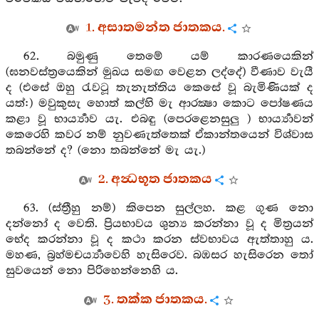
1. අසාතමන්ත ජාතකය.
62. බමුණු තෙමේ යම් කාරණයෙකින්
(ඝනවස්ත්‍රයෙකින් මුඛය සමඟ වෙළන ලද්දේ) වීණාව වැයී
ද (එසේ ඔහු රැවටූ තැනැත්තිය කෙසේ වූ බැමිණියක් ද
යත්:) මවුකුසැ හොත් කල්හි මැ ආරක්‍ෂා කොට පෝෂණය
කළා වූ භාර්‍ය්‍යාව යැ. එබඳු (පෙරළෙනසුලු ) භාර්‍ය්‍යාවන්
කෙරෙහි කවර නම් නුවණැත්තෙක් ඒකාන්තයෙන් විශ්වාස
තබන්නේ ද? (නො තබන්නේ මැ යැ.)
2. අන්‍ධභූත ජාතකය
63. (ස්ත්‍රීහු නම්) කිපෙන සුල්ලහ. කළ ගුණ නො
දන්නෝ ද වෙති. ප්‍රියභාවය ශුන්‍ය කරන්නා වූ ද මිත්‍රයන්
භේද කරන්නා වූ ද කථා කරන ස්වභාවය ඇත්තාහු ය.
මහණ, බ්‍රහ්මචර්‍ය්‍යාවෙහි හැසිරෙව. බඹසර හැසිරෙන තෝ
සුවයෙන් නො පිරිහෙන්නෙහි ය.
3. තක්ක ජාතකය.