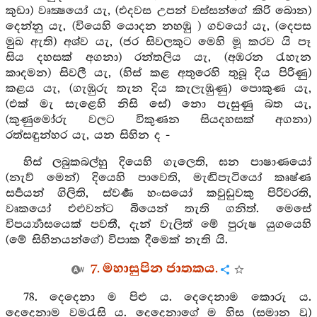
කුඩා) වෘක්‍ෂයෝ යැ, (එදවස උපන් වස්සන්ගේ කිරි බොන)
දෙන්නු යැ, (වියෙහි යොදන නහඹු ) ගවයෝ යැ, (දෙපස
මුඛ ඇති) අශ්ව යැ, (ජර සිවලකුට මෙහි මූ කරව යි පෑ
සිය දහසක් අගනා) රන්තලිය යැ, (අඹරන රැහැන
කාදමන) සිවලී යැ, (හිස් කළ අතුරෙහි තුබූ දිය පිරිණු)
කළය යැ, (ගැඹුරු තැන දිය කැලැඹුණු) පොකුණ යැ,
(එක් මැ සැළෙහි නිසි සේ) නො පැසුණු බත යැ,
(කුණුමෝරු වලට විකුණන සියදහසක් අගනා)
රත්සඳුන්හර යැ, යන සිහින ද -
හිස් ලබුකබල්හු දියෙහි ගැලෙති, ඝන පාෂාණයෝ
(නැව් මෙන්) දියෙහි පාවෙති, මැඬිපැටියෝ කෘෂ්ණ
සර්‍පයන් ගිලිති, ස්වර්‍ණ හංසයෝ කවුඩුවකු පිරිවරති,
වෘකයෝ එළුවන්ට බියෙන් තැති ගනිත්. මෙසේ
විපර්‍ය්‍යාසයෙක් පවතී, දැන් වැලිත් මේ පුරුෂ යුගයෙහි
(මේ සිහිනයන්ගේ) විපාක දීමෙක් නැති යි.
7. මහාසුපින ජාතකය.
78. දෙදෙනා ම පිළු ය. දෙදෙනාම කොරු ය.
දෙදෙනාම වමරැසි ය. දෙදෙනාගේ ම හිස (සමාන වූ)