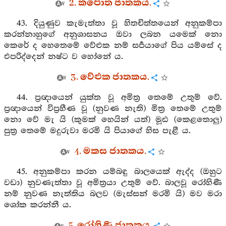
2. කපොත ජාතකය.
43. දියුණුව කැමැත්තා වූ හිතචිත්තයෙන් අනුකම්පා
කරන්නාහුගේ අනුශාසනය ඔවා ලබන යමෙක් නො
කෙරේ ද හෙතෙමේ වේළුක නම් සර්‍පයාගේ පිය යම්සේ ද
එපරිද්දෙන් නෂ්ට ව හෝනේ ය.
3. වේළුක ජාතකය.
44. ප්‍රඥායෙන් යුක්ත වූ අමිත්‍ර තෙමේ උතුම් වේ.
ප්‍රඥායෙන් විප්‍රහීණ වූ (නුවණ නැති) මිත්‍ර තෙමේ උතුම්
නො වේ මැ යි (කුමක් හෙයින් යත්) මූඪ (කෙළතොලු)
පුත්‍ර තෙමේ මදුරුවා මරමි යි පියාගේ හිස පැළී ය.
4. මකස ජාතකය.
45. අනුකම්පා කරන යම්බඳු බාලයෙක් ඇද්ද (ඔහුට
වඩා) නුවණැත්තා වූ අමිත්‍රයා උතුම් වේ. බාලවූ රෝහිණී
නම් නුවණ නැත්තිය බලව (මැස්සන් මරමි යි) මව මරා
ශෝක කරන්නී ය.
5. රෝහිණී ජාතකය.