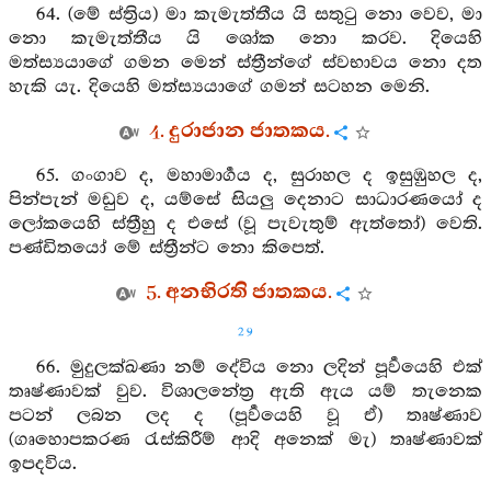
64. (මේ ස්ත්‍රිය) මා කැමැත්තීය යි සතුටු නො වෙව, මා
නො කැමැත්තීය යි ශෝක නො කරව. දියෙහි
මත්ස්‍යයාගේ ගමන මෙන් ස්ත්‍රීන්ගේ ස්වභාවය නො දත
හැකි යැ. දියෙහි මත්ස්‍යයාගේ ගමන් සටහන මෙනි.
4. දුරාජාන ජාතකය.
65. ගංගාව ද, මහාමාර්‍ගය ද, සුරාහල ද ඉසුඹුහල ද,
පින්පැන් මඩුව ද, යම්සේ සියලු දෙනාට සාධාරණයෝ ද
ලෝකයෙහි ස්ත්‍රීහු ද එසේ (වූ පැවැතුම් ඇත්තෝ) වෙති.
පණ්ඩිතයෝ මේ ස්ත්‍රීන්ට නො කිපෙත්.
5. අනභිරති ජාතකය.
29
66. මුදුලක්ඛණා නම් දේවිය නො ලදින් පූර්‍වයෙහි එක්
තෘෂ්ණාවක් වුව. විශාලනේත්‍ර ඇති ඇය යම් තැනෙක
පටන් ලබන ලද ද (පූර්‍වයෙහි වූ ඒ) තෘෂ්ණාව
(ගෘහොපකරණ රැස්කිරීම් ආදි අනෙක් මැ) තෘෂ්ණාවක්
ඉපදවිය.