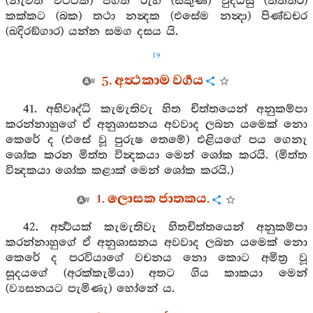
(නැවත වට්ටක) ජගති රුහ (සකුණ) වුද්ධසු (තිත්තිර)
කක්කට (බක) තථා නන්‍දක (එසේම නන්‍දා) පිණ්ඩචර
(ඛදිරඞ්ගාර) යන්න සමග දසය යි.
19
5. අත්‍ථකාම වර්‍ගය
41. අභිවෘද්ධි කැමැතිවැ හිත චිත්තයෙන් අනුකම්පා
කරන්නාහුගේ ඒ අනුශාසනය අවවාද ලබන යමෙක් නො
කෙරේ ද (එසේ වූ පුරුෂ තෙමේ) එළියගේ පය ගෙනැ
ශෝක කරන මිත්ත වින්‍දකයා මෙන් ශෝක කරයි. (මිත්ත
වින්‍දකයා ශෝක කළාක් මෙන් ශෝක කරයි.)
1. ලොසක ජාතකය.
42. අර්‍ත්‍ථයක් කැමැතිවැ හිතචිත්තයෙන් අනුකම්පා
කරන්නාහුගේ ඒ අනුශාසනය අවවාද ලබන යමෙක් නො
කෙරේ ද පරවියාගේ වචනය නො කොට අමිත්‍ර වූ
සූදයගේ (අරක්කැමියා) අතට ගිය කාකයා මෙන්
(ව්‍යසනයට පැමිණැ) හෝනේ ය.