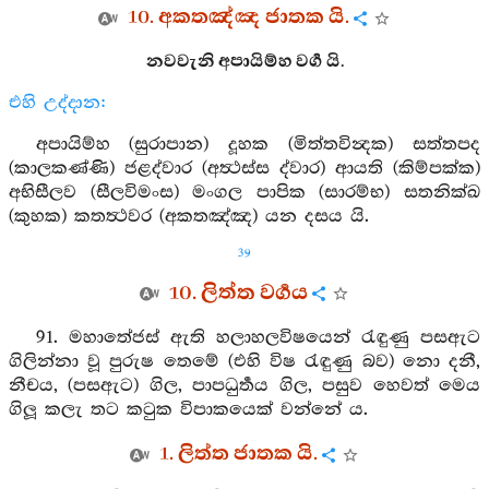
10. අකතඤ්ඤ ජාතක යි.
නවවැනි අපායිම්හ වර්‍ග යි.
එහි උද්දාන:
අපායිම්හ (සුරාපාන) දූහක (මිත්තවින්‍දක) සත්තපද
(කාලකණ්ණි) ජළද්වාර (අත්‍ථස්ස ද්වාර) ආයති (කිම්පක්ක)
අභිසීලව (සීලවිමංස) මංගල පාපික (සාරම්භ) සතනික්ඛ
(කුහක) කතත්‍ථවර (අකතඤ්ඤ) යන දසය යි.
39
10. ලිත්ත වර්‍ගය
91. මහාතේජස් ඇති හලාහලවිෂයෙන් රැඳුණු පසඇට
ගිලින්නා වූ පුරුෂ තෙමේ (එහි විෂ රැඳුණු බව) නො දනී,
නීචය, (පසඇට) ගිල, පාපධුර්‍තය ගිල, පසුව හෙවත් මෙය
ගිලූ කලැ තට කටුක විපාකයෙක් වන්නේ ය.
1. ලිත්ත ජාතක යි.