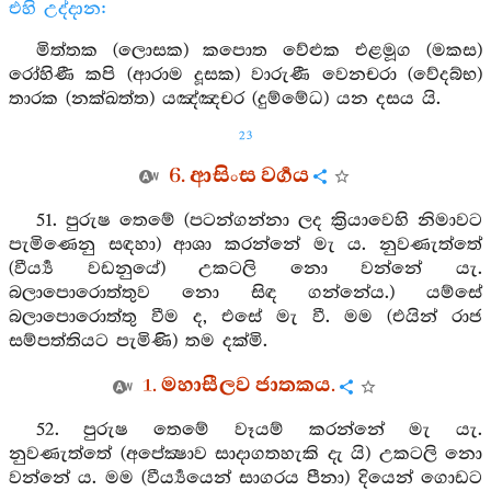
එහි උද්දාන:
මිත්තක (ලොසක) කපොත වේළුක එළමූග (මකස)
රෝහිණී කපි (ආරාම දූසක) වාරුණී වෙනචරා (වේදබ්භ)
තාරක (නක්ඛත්ත) යඤ්ඤචර (දුම්මේධ) යන දසය යි.
23
6. ආසිංස වර්‍ගය
51. පුරුෂ තෙමේ (පටන්ගන්නා ලද ක්‍රියාවෙහි නිමාවට
පැමිණෙනු සඳහා) ආශා කරන්නේ මැ ය. නුවණැත්තේ
(වීර්‍ය්‍ය වඩනුයේ) උකටලි නො වන්නේ යැ.
බලාපොරොත්තුව නො සිඳ ගන්නේය.) යම්සේ
බලාපොරොත්තු වීම ද, එසේ මැ වී. මම (එයින් රාජ
සම්පත්තියට පැමිණි) තම දක්මි.
1. මහාසීලව ජාතකය.
52. පුරුෂ තෙමේ වෑයම් කරන්නේ මැ යැ.
නුවණැත්තේ (අපේක්‍ෂාව සාදාගතහැකි දැ යි) උකටලි නො
වන්නේ ය. මම (වීර්‍ය්‍යයෙන් සාගරය පීනා) දියෙන් ගොඩට