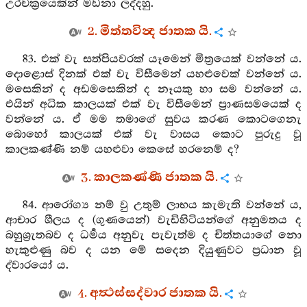
උරචක්‍රයෙකින් මඩනා ලද්දහු.
2. මිත්තවින්‍ද ජාතක යි.
83. එක් වැ සත්පියවරක් යෑමෙන් මිත්‍රයෙක් වන්නේ ය.
දොළොස් දිනක් එක් වැ විසීමෙන් යහළුවෙක් වන්නේ ය.
මසෙකින් ද අඩමසෙකින් ද නෑයකු හා සම වන්නේ ය.
එයින් අධික කාලයක් එක් වැ විසීමෙන් ප්‍රාණසමයෙක් ද
වන්නේ ය. ඒ මම තමාගේ සුවය කරණ කොටගෙනැ
බොහෝ කාලයක් එක් වැ වාසය කොට පුරුදු වූ
කාලකණ්ණි නම් යහළුවා කෙසේ හරනෙම් ද?
3. කාලකණ්ණි ජාතක යි.
84. ආරෝග්‍ය නම් වු උතුම් ලාභය කැමැති වන්නේ ය,
ආචාර ශීලය ද (ගුණයෙන්) වැඩිහිටියන්ගේ අනුමතය ද
බහුශ්‍රැතබව ද ධර්‍මය අනුවැ පැවැත්ම ද චිත්තයාගේ නො
හැකුළුණු බව ද යන මේ සදෙන දියුණුවට ප්‍රධාන වූ
ද්වාරයෝ ය.
4. අත්‍ථස්සද්වාර ජාතක යි.