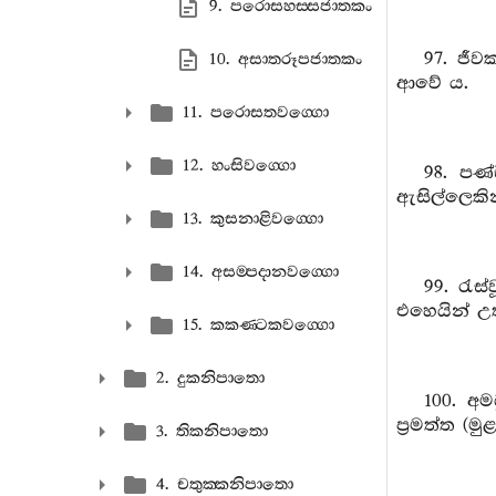
9. පරොසහස‍්සජාතකං
97. ජීව
10. අසාතරූපජාතකං
ආවේ ය.
11. පරොසතවග‍්ගො
12. හංසිවග‍්ගො
98. පණ්
ඇසිල්ලෙකින
13. කුසනාළිවග‍්ගො
14. අසම‍්පදානවග‍්ගො
99. රැස
එහෙයින් උත
15. කකණ‍්ටකවග‍්ගො
2. දුකනිපාතො
100. අම
ප්‍රමත්ත (ම
3. තිකනිපාතො
4. චතුක‍්කනිපාතො