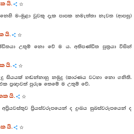
ක යි.
වෙනෙහි මංමුළා වූවකු දැක පාපක නමැත්තා නැවත (ආපසු)
ක යි.
ඩිතයා උතුම් නො වේ ම ය. අතිපණ්ඩිත පුත්‍රයා විසින්
ක යි.
වුරුදු සියයක් හඬන්නාහු නමුදු (කාරණය වටහා නො ගනිති.
 එක ප්‍රඥාවත් පුරුෂ තෙමේ ම උතුම් වේ.
ක යි.
්‍රියවස්තුව ප්‍රියස්වරූපයෙන් ද දුඃඛය සුඛස්වරූපයෙන් ද
ක යි.