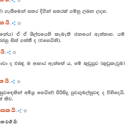
 යි.
ි) ගැසීමෙන් සතර දිගින් සතරක් ගම්හු ලබන ලදහ.
ක යි.
ගන්නේය) ඒ ඒ ශිල්පයෙහි කැමැති ජනයෝ ඇත්තාහ. යම්
හු සිත් ගත්තී ද (එහෙයිනි).
යි.
වා ද එබඳු ම ආහාර ඇත්තේ ය, මේ කුඩුපූව (කුඩුකැවුම)
 යි.
ෙකින් අමිශ්‍ර හෙයින්) පිරිසිදු පුවඟුමල්සුවඳ ද විහිදෙයි.
් කිව.
තක යි.
ර්‍ග යි.