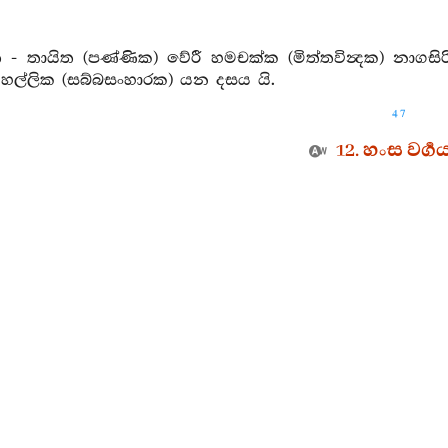
 තායිත (පණ්ණික) වේරී හමචක්ක (මිත්තවින්‍දක) නාගසිරි 
හල්ලික (සබ්බසංහාරක) යන දසය යි.
47
12. හංස වර්‍ග
ාජෝත්තමය, ඉදින් තෙපි පුතාට වඩා පියා උතුමැ යි
තුම් වන්නේ ය. යම් හෙයෙකින් කොටළු තෙම අශ්වතරයාට 
1. ගද්‍රභපඤ්හ ජාත
් තැනෙක්හි අත්සුණු ද කාඩි ද විකුණන අංගානියෙක් (කඩපිළ
ි කොබෝලීල රුක ද යම් අතකින් බුදිම් ද ඒ (දකුණු) දිසාවෙ
ියමි. යවමැදුම්ගමැ පිහිටි අපගේ ගෙට මේ මාර්‍ගය ය. මේ
2. අමරාදේවිපඤ්හ ජ
‍රාහ්මණය, සුරා බොන ලද හිවලාගේ වචනය අදහන්නෙහි ද (මා