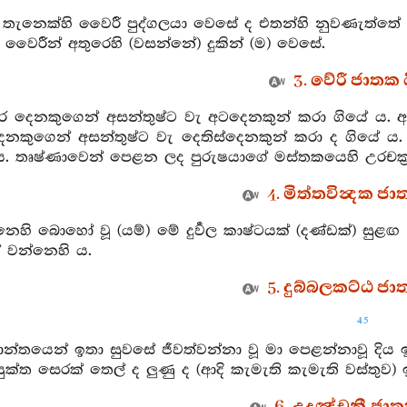
ම් තැනෙක්හි වෛරී පුද්ගලයා වෙසේ ද එතන්හි නුවණැත්ත
වෛරීන් අතුරෙහි (වසන්නේ) දුකින් (ම) වෙසේ.
3. වේරී ජාතක ය
තර දෙනකුගෙන් අසන්තුෂ්ට වැ අටදෙනකුන් කරා ගියේ ය.
කුගෙන් අසන්තුෂ්ට වැ දෙතිස්දෙනකුන් කරා ද ගියේ ය. 
ය. තෘෂ්ණාවෙන් පෙළන ලද පුරුෂයාගේ මස්තකයෙහි උරචක්‍
4. මිත්තවින්‍දක ජා
නෙහි බොහෝ වූ (යම්) මේ දුර්‍වල කාෂ්ටයක් (දණ්ඩක්) සුළඟ
් වන්නෙහි ය.
5. දුබ්බලකට්ඨ ජාත
45
ාන්තයෙන් ඉතා සුවසේ ජීවත්වන්නා වූ මා පෙළන්නාවූ දිය ඉස්
ක්ත සෙරක් තෙල් ද ලුණු ද (ආදි කැමැති කැමැති වස්තුව) ඉ