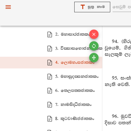
10. ලිත‍්තවග‍්ගො
සූත්‍ර නාම
1. ලිත‍්තජාතකං
2. මහාසාරජාතකං
94. (හි
වූයෙම්, ගි
3. විස‍්සාසභොජනජාතකං
සැලකුම් ලැබ
4. ලොමහංසජාතකං
5. මහාසුදස‍්සනජාතකං
95. සංස
නැති වෙති.
6. තෙලපත‍්තජාතකං
7. නාමසිද‍්ධිජාතකං
96. මු
8. කූටවාණිජජාතකං
දිසාව පතන