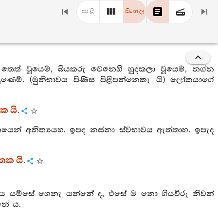
පාළි
සිංහල
න් තෙත් වූයෙම්, බියකරු වෙනෙහි හුදකලා වූයෙම්, නග්න
ි යෙදුණෙම්. (මුනිභාවය පිණිස පිළිපන්නෙකැ යි) ලෝකයාගේ
 යි.
්තයෙන් අනිත්‍යයහ. ඉපද නස්නා ස්වභාවය ඇත්තාහ. ඉපැද
තක යි.
ත්‍රය යම්සේ ගෙනැ යන්නේ ද, එසේ ම නො ගියවිරූ නිවන්
නේ ය.