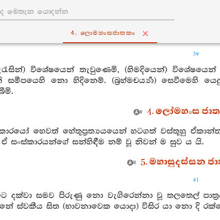
4. ලොමහංසජාතකං
39
රුරැසින්) විශේෂයෙන් තැවුණෙමි, (හිමදියෙන්) විශේෂයෙ
නි සමීපයෙහි නො හිදිනෙම්. (බ්‍රහ්මචර්‍ය්‍යා) සෙවීමෙහ
ීමි.
4. ලෝමහංස ජාතක
්කාරයෝ හෙවත් හේතුප්‍රත්‍යයයෙන් හටගත් වස්තූහු ඒකාන
 ඒ සංස්කාරයන්ගේ සන්හිඳීම නම් වූ නිවන් ම සුව ය යි.
5. මහාසුදස්සන ජා
41
වවිට දක්වා සමව පිරුණු නො වැගිරෙන්නා වූ තලතෙල් පා
්නේ ස්වකීය සිත (භාවනාවෙක යොදා) විසිර යා නො දි රක්