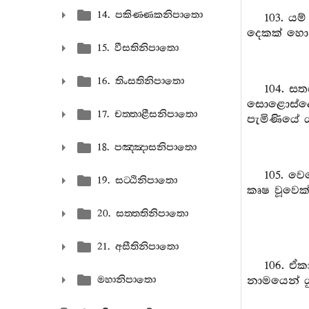
14. පකිණ‍්ණකනිපාතො
103. ය
දෙකක් හො 
15. වීසතිනිපාතො
16. තිංසතිනිපාතො
104. ස
සොළොස්දෙන
17. චත‍්තාළීසනිපාතො
පැමිණියේ 
18. පඤ‍්ඤාසනිපාතො
105. වෙ
19. සට‍්ඨිනිපාතො
කෘෂ වූවෙක
20. සත‍්තතිනිපාතො
21. අසීතිනිපාතො
106. ඒක
මහානිපාතො
නාමයෙන් යු