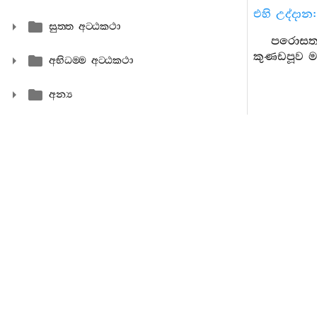
එහි උද්දාන:
සුත‍්ත අට‍්ඨකථා
පරොසත -
කුණඩපූව ම
අභිධම‍්ම අට‍්ඨකථා
අන්‍ය
111. ර
කොටළුවා උ
112. යම
ගිය පත් ඇත
(මග) නො ක
113. බ්
කොයින් ද?