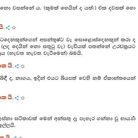
ේ නො වසන්නේ ය. (කුමක් හෙයින් ද යත්:) එක දවසක් හො
ි.
 අටදෙනකුන්ගෙන් අසන්තුෂ්ට වැ සොළොස්දෙනකුන් කරා ද
(ලද දෙයින් නො සතුටු වැ) වැඩියක් පතන්නේ උරචක්‍රයට
රය (නැවත නැවත වැටීමෙන්) බමයි.
තක යි.
 බිඳී ද, නාගය, ඉදින් එයට බියපත් වෙහි නම් ඒකාන්තයෙන්
ක යි.
නා ඝටිකාවක් මෙන් අන්සතු දෑ පැහැර ගන්නා වූ භාර්‍ය්‍යා
ල්ලයි.