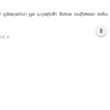
(දුබ්බලකට්ඨ) සුඛ (උදඤ්චනී) සිප්පක (සාලිත්තක) බාහිය
ය
 මෙසේ හඟනහු ද එබැවින් තොපගේ අශ්වතරයාට වඩා මේ
පිය වූයේ ද එහෙයිනි.
ක යි.
ක්) ඇද්ද, යම් තැනෙක්හි පිපුණා වූ දෙකක් ව මැදින් බෙදී
න් මග කියමි. යම් අතකින් නො බුදිම් ද ඒ (වම්) දිසාවෙන්
 සඟවා කී කාරණය දැනැගනුව.
ාතක යි.
 ළඟ) බොල්ලන් (සිප්පි) සියයකුදු නැත, කහවණු දෙසියයක්