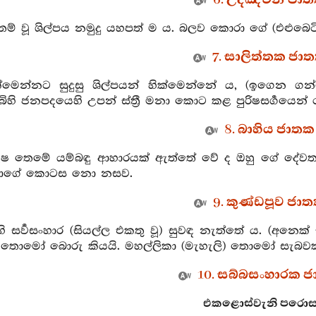
6. උදඤ්චනී ජාතක
්තම් වූ ශිල්පය නමුදු යහපත් ම ය. බලව කොරා ගේ (එළුබෙට
7. සාලිත්තක ජාත
ික්මෙන්නට සුදුසු ශිල්පයන් හික්මෙන්නේ ය, (ඉගෙන 
ිහි ජනපදයෙහි උපන් ස්ත්‍රී මනා කොට කළ පුරිෂසර්‍ගයෙන් රජ
8. බාහිය ජාතක 
ුරුෂ තෙමේ යම්බඳු ආහාරයක් ඇත්තේ වේ ද ඔහු ගේ දේවතා
මාගේ කොටස නො නසව.
9. කුණ්ඩපූව ජාතක
ි සර්‍වසංහාර (සියල්ල එකතු වූ) සුවඳ නැත්තේ ය. (අනෙක් සුවඳ
 මෝ තොමෝ බොරු කියයි. මහල්ලිකා (මැහැලි) තොමෝ සැබවක
10. සබ්බසංහාරක ජා
එකළොස්වැනි පරොසත ව