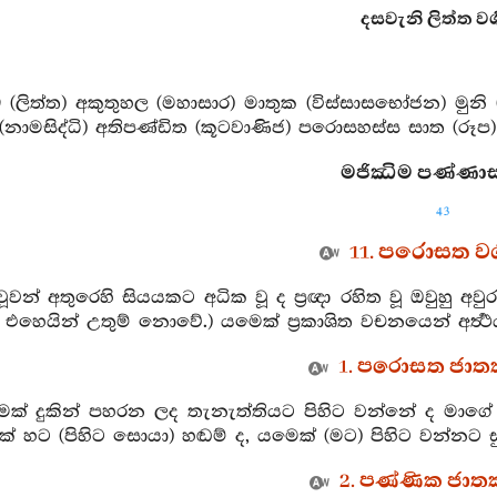
දසවැනි ලිත්ත වර්‍ග
 (ලිත්ත) අකුතුහල (මහාසාර) මාතුක (විස්සාසභෝජන) මුනි
නාමසිද්ධි) අතිපණ්ඩිත (කූටවාණිජ) පරොසහස්ස සාත (රූප
මජිඣිම පණ්ණාස
43
11. පරොසත වර්
ස්වූවන් අතුරෙහි සියයකට අධික වූ ද ප්‍රඥා රහිත වූ ඔවුහු 
එහෙයින් උතුම් නොවේ.) යමෙක් ප්‍රකාශිත වචනයෙන් අර්‍ත්‍ථ
1. පරොසත ජාතක
ෙක් දුකින් පහරන ලද තැනැත්තියට පිහිට වන්නේ ද මාගේ ඒ ප
 හට (පිහිට සොයා) හඬම් ද, යමෙක් (මට) පිහිට වන්නට ස
2. පණ්ණික ජාතක