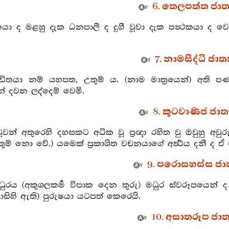
6. තෙලපත්ත ජාත
කයා ද මළහු දැක ධනපාලී ද දුගී වූවා දැක පන්‍ථකයා ද 
7. නාමසිද්ධි ජාත
ඩිතයා නම් යහපත, උතුම් ය. (නාම මාත්‍රයෙන්) අති පණ්
් දවන ලද්දෙම් වෙමි.
8. කූටවාණිජ ජාත
්වූවන් අතුරෙහි දහසකට අධික වූ ප්‍රඥා රහිත වු ඔවුහු අ
ුම් නො වේ.) යමෙක් ප්‍රකාශිත වචනයාගේ අර්‍ත්‍ථය දනී ද ඒ
9. පරොසහස්ස ජාත
ධුරය (අකුශලකර්‍ම විපාක දෙන තුරු) මධුර ස්වරූපයෙන් ද අප
ුළාසිහි ඇති) පුරුෂයා යටපත් කෙරෙයි.
10. අසාතරූප ජාත