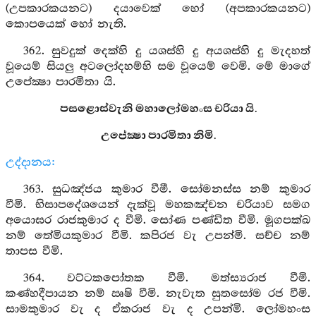
(උපකාරකයනට) දයාවෙක් හෝ (අපකාරකයනට)
කොපයෙක් හෝ නැති.
362. සුවදුක් දෙක්හි දු යශස්හි දු අයශස්හි දු මැදහත්
වූයෙම් සියලු අටලෝදහම්හි සම වූයෙම් වෙමි. මේ මාගේ
උපේක්‍ෂා පාරමිතා යි.
පසළොස්වැනි මහාලෝමහංස චරියා යි.
උපේක්‍ෂා පාරමිතා නිමි.
උද්දානය:
363. සුධඤ්ජය කුමාර වීමී. සෝමනස්ස නම් කුමාර
වීමි. භිසාපදේශයෙන් දැක්වූ මහකඤ්චන චරියාව සමග
අයොඝර රාජකුමාර ද වීමි. සෝණ පණ්ඩිත වීමි. මූගපක්ඛ
නම් තේමියකුමාර වීමි. කපිරජ වැ උපන්මි. සච්ච නම්
තාපස වීමි.
364. වට්ටකපෝතක වීමි. මත්ස්‍යරාජ වීමි.
කණ්හදීපායන නම් ඍෂි වීමි. නැවැත සුතසෝම රජ වීමි.
සාමකුමාර වැ ද ඒකරාජ වැ ද උපන්මි. ලෝමහංස