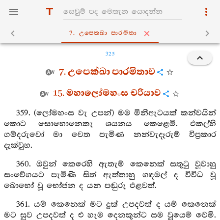
7. උපෙක‍්ඛා පාරමිතා
325
7. උපෙක්ඛා පාරමිතාව
15. මහාලෝමහංස චරියාව
359. (ලෝමහංස වැ උපන්) මම මිනීඇටයක් කන්වයින්
කොට සොහොනෙකැ ශයනය කෙළෙමි. එකල්හි
ගම්දරුවෝ මා වෙත පැමිණ නන්වැදෑරුම් විප්‍රකාර
දැක්වූහ.
360. ඔවුන් කෙරෙහි ඇතැම් කෙනෙක් සතුටු වූවාහු
සංවේගයට පැමිණි සිත් ඇත්තාහු ගඳමල් ද විවිධ වූ
බොහෝ වූ භෝජන ද යන පඬුරු එළවත්.
361. යම් කෙනෙක් මට දුක් උපදවත් ද යම් කෙනෙක්
මට සුව උපදවත් ද එ හැම දෙනකුන්ට සම වූයෙම් වෙමි.