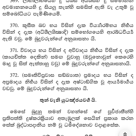
369. ලාභාලාභයෙහි දු යශස් අයශස්හි දු සම්මානන
අවමානනයෙහි දු සියලු තැන්හි සමසිත් ඇති වැ උතුම් වූ
සම්බෝධියට පැමිණියෙමි.
370. කුසීත බව භය විසින් දැක වීර්‍ය්‍යාරම්භය නිර්‍භය
විසින් ද දැක (අධිශීලශික්‍ෂාදි) සම්භෝගයෙහි ආරබ්ධවීර්‍ය්‍ය
ඇති වවු. මේ බුදුවරුන්ගේ අනුශාසනා යි.
371. විවාදය භය විසින් ද අවිවාදය නිර්‍භය විසින් ද දැක
(කායචිත්ත දෙකින්) සමඟ වූවාහු (ඔවුනොවුන් කෙරෙහි
මෘදු වූ සිත් ඇත්තාහු වවු) මේ බුදුවරුන්ගේ අනුශාසනායි.
372. (සමෘතිවිප්‍රවාස සඞ්ඛ්‍යාත) ප්‍රමාදය භය විසින් ද
අප්‍රමාදය නිර්‍භය විසින් ද දැක අෂ්ටාඞ්ගික වූ ආර්‍ය්‍යමාර්‍ගය
වඩවු. මේ බුදුවරුන්ගේ අනුශාසනා යි.
තුන් වැනි යුධඤ්ජයවර්‍ග යි.
මෙසේ බුදුහු තමන් වහන්සේ ගේ පූර්‍වජාතීන්හි
ප්‍රතිපත්ති දුෂ්කරක්‍රියාව අතැඹුලක් සෙයින් ප්‍රකාශ කරන
සේක් බුද්ධාපදානිය නම් වූ ධර්‍මදේශනාව වදාළසේක.