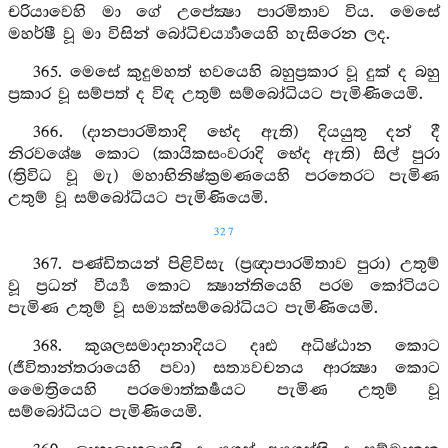
චරියාවෙහි මා ගේ උපේක්‍ෂා පාරමිතාව විය. මෙසේ
මහර්ෂී වූ මා විසින් බෝධිචර්‍ය්‍යායෙහි හැසිරෙන ලද.
365. මෙසේ කුදුමහත් භවයෙහි බහුප්‍රකාර වූ දුක් ද බහු
ප්‍රකාර වූ සම්පත් ද විඳ උතුම් සම්බෝධියට පැමිණියෙමි.
366. (දානපාරමිතාදි භේද ඇති) දියයුතු දන් දී
නිරවශේෂ කොට (කායිකසංවරාදි භේද ඇති) සිල් පුරා
(ත්‍රිවිධ වූ මැ) මහාභිනිෂ්ක්‍රමණයෙහි පරතෙරට පැමිණ
උතුම් වූ සම්බෝධියට පැමිණියෙමි.
327
367. පණ්ඩිතයන් පිළිවිසැ (ප්‍රඥාපාරමිතාව පුරා) උතුම්
වූ ප්‍රධන් වීර්‍ය්‍ය කොට ක්‍ෂාන්තියෙහි පරම කෝටියට
පැමිණ උතුම් වූ සම්‍යක්සම්බෝධියට පැමිණියෙමි.
368. කුශලසමාදානාදියට දෘඪ අධිෂ්ඨාන කොට
(ජීවිතාන්තරායෙහි පවා) සත්‍යවචනය ආරක්‍ෂා කොට
මෛත්‍රියෙහි පරමොත්කර්‍ෂයට පැමිණ උතුම් වූ
සම්බෝධියට පැමිණියෙමි.