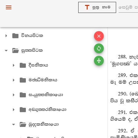
සූත්‍ර නාම
විනයපිටක
සුත‍්තපිටක
288. නැ
‘මූගපක්‍ඛ’ ය
දීඝනිකාය
289. එ
මජ‍්ඣිමනිකාය
මැ මම් උපන
290. (බො
සංයුත‍්තනිකායො
පිය වූ කස
අඞ‍්ගුත‍්තරනිකායො
291. එ
ගියෙම් ද, ඒ
ඛුද‍්දකනිකායො
292. ඒ
පැමිණියෙමි