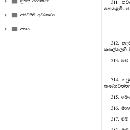
සුත‍්ත අට‍්ඨකථා
311. ත
කෙළෙමි. ජ
අභිධම‍්ම අට‍්ඨකථා
අන්‍ය
312. න
කසල්ලෙහි වි
313. මව
314. හව
කණ්හවත්තන
315. මෙ
316. මා
317. මම