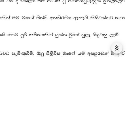
ම් ද එකල්හි මම සාධික වූ පනස්හවුරුද්දක් මුළුල්ලෙහි
යකින් මම මාගේ සිත්හි අනභිරතිය ඇතැයි කිසිවක්හට නො
ෙම පූර්‍ව කර්‍මයෙකින් යුක්ත වූයේ හුලැ හිඳුවනු ලැබී.
 පැමිණවීමි. ඔහු පිළිවිස මාගේ යම් අසපුවෙක් වී ද ඒ
ැගෙන තුන් දෙන එක් වැ ආගන්තුක වැ පැමිණියා වූ මා කරා
ේ පන්දු කෙළිමින් සර්‍පයකු කෝප කෙළේ යැ.
ාගේ හිස ස්පර්‍ශ කෙළේ යැ.
වූ කෝපයෙන් කිපියේ දරුවා එ කෙණෙහි දෂ්ට කෙළේ යැ.
ු තෙමේ බිම වැටිණි. එ කරුණෙන් මම් දුකට පැමිණියෙමි.