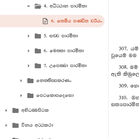
4. අධිට‍්ඨාන පාරමිතා
6. තෙමිය පණ‍්ඩිත චරියං
5. සච‍්ච පාරමිතා
307. යම
6. මෙත‍්තා පාරමිතා
වූයෙම් මම
7. උපෙක‍්ඛා පාරමිතා
308. මම
ඇති කිඹුලෙ
නෙත‍්තිප‍්පකරණං
309. හෙ
පෙටකොපදෙසො
310. ඔ
සත්‍යපාරමිත
අභිධම‍්මපිටක
විනය අට‍්ඨකථා