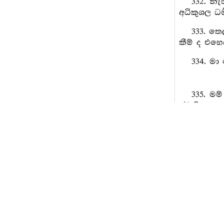
332. නැ
අධිකුශල ධර
333. තෙ
කීම් ද එහෙය
334. මා
335. මම
ස්වකීය අසප
336. මා
එළඹියාහු ය
337. ඔව
338. ඉක
339. ඔහ
340. සර
එ දුක (මා 