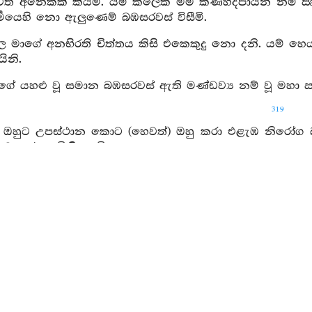
වත අනෙකක් කියමි. යම් කලෙක මම කණ්හදීපායන නම් ඍෂි වී
්‍මයෙහි නො ඇලුණෙම් බඹසරවස් විසීමි.
ල මාගේ අනභිරති චිත්තය කිසි එකෙකුදු නො දනි. යම් හෙ
ිනි.
 ගේ යහළු වූ සමාන බඹසරවස් ඇති මණ්ඩව්‍ය නම් වූ මහා ඍෂි ත
319
් ඔහුට උපස්ථාන කොට (හෙවත්) ඔහු කරා එළැඹ නිරෝග බවට
ුව කරා පැමිණියෙමි.
ගේ යහළු වූ එ බමුණු තෙම භාර්‍ය්‍යාව හා පුත්‍රයා හා ර
ැ.
ුන් සමඟ සතුටු වෙමින් සිය අසපුවෙහි හුන්නෙමි. දරු තෙම
්බිති ඒ කුමර තෙමේ පන්දුව ගිය මඟ සොයනුයේ අතින් සර්‍පය
ුගේ ස්පර්‍ශයෙහි ලා විෂබල ඇසුරු කළ සර්‍ප තෙමේ අධික 
්‍පයා විසින් දෂ්ට කරන ලදුයේ දෂ්ට කළ කාලය හා සමග දර
ගේ ශරීරයෙහි වූවක් මෙන්) මට පැමිණියේ යැ.