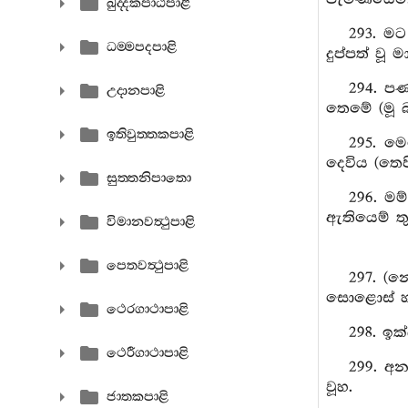
ඛුද‍්දකපාඨපාළි
293. ම
ධම‍්මපදපාළි
දුප්පත් වූ
294. පණ
උදානපාළි
තෙමේ (මූ 
ඉතිවුත‍්තකපාළි
295. ම
දෙවිය (තෙ
සුත‍්තනිපාතො
296. මම
ඇතියෙම් තු
විමානවත්‍ථුපාළි
පෙතවත්‍ථුපාළි
297. (න
සොළොස් හවු
ථෙරගාථාපාළි
298. ඉක
ථෙරීගාථාපාළි
299. අ
වූහ.
ජාතකපාළි