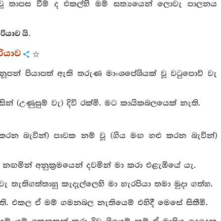
 වූ තාපස වීම් ද එකල්හි මම් සත්‍යයෙන් ලොවැ පාලනය
ියාව යි.
ියාව
නූපන් පියාපත් ඇති තරුණ මාංශපේශියක් වූ වටුපොව් වැ
 (උණුසුම් වැ) දිවි රක්මි. මට කායිකබලයෙක් නැති.
ද්ධ කරන බැවින්) පාවක නම් වූ (ගිය මඟ හළු කරන බැවින්)
ඟමින් අනුක්‍රමයෙන් දවමින් මා කරා එළැඹියේ යැ.
 තැතිගත්තාහු කැදැල්ලෙහි මා හැරපියා තමා මුදා ගත්හ.
ැති. එකල ඒ මම් ගමනබල නැතියෙම් එහිදී මෙසේ සිතීමි.