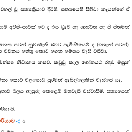
ල් වූ සත්‍යක්‍රියාව දිටිමි. සත්‍යයෙහි පිහිටා නෑයන්ගේ ඒ
 යම් අවිහිංසාවක් වේ ද එය ධ්‍රැව යැ ශාස්වත යැ යි සිතමින්
ැනෙක පටන් නුවණැති බවට පැමිණියෙම් ද (එතැන් පටන්),
 සත්‍ය වචනය හේතු කොට ගෙන මේඝය වැසි වසීවා.
ගේ මත්ස්‍ය නිධානය නසව. කවුඩු කැල ශෝකයට රඳව මසුන්
ය ගර්‍ජනා කොට වළගොඩ පුරමින් ඇසිල්ලෙකින් වැස්සේ යැ.
්‍යානුභාව බලය ඇසුරු කෙළෙම් මහවැසි වස්වාපීමි. සත්‍යයෙන්
ියා යි.
චරියාව