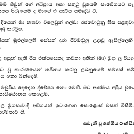
මම් ඔවුන් ගේ අධිප්‍රාය අසා සතුටු වූයෙම් සංවේගයට පැම
තපස පිරුයෙම් ද මාගේ එ අර්‍ත්‍ථය සමෘද්ධ වී.
ඳ දියෙන් මා නහවා විලෙවුන් ගල්වා රජවොටුනු හිස පළ
ණු කරවූහ.
තියක් මුළුල්ලෙහි සේසත් දරා රිවිමඬුලු උදාවූ ඇසිල
.
දූ අසුන් ඇති රිය එක්පසෙකැ නවතා අතින් (මා) මුදා ලූ රි
ිවිධ වූ කාරණයෙන් තර්‍ජනය කරනු ලබනුයෙම් සම්‍යක් 
ානය නො බින්දෙමි.
 මවුපිය දෙදෙන ද්වේෂ්‍ය නො වෙති. මට ආත්මය අප්‍රිය වූය
‍රතාධිෂ්ඨානය කෙළෙමි.
ෙල මූගභාවාදි අඞ්ගයන් ඉටාගෙන සොළොස් වසක් විසීමි
ාරමිතාව යි.
සවැනි වූ තේමිය පණ්ඩිත