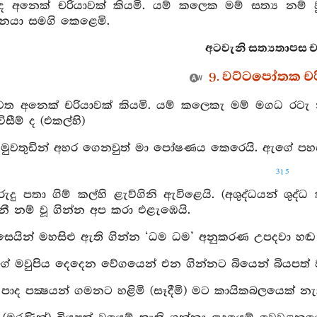
වද අනෙක් චරියාවක් කියමි. යම් කලෙක මම් සත්‍ය නම්
නයා සමගි කෙළෙමි.
අටවැනි සත්‍යතාපස චර
9. වට්ටපෝතක චර
ැවත අනෙක් චරියාවක් කියමි. යම් කලෙකැ මම් මගධ රටැ 
සීම් ද (එකල්හි)
 මුවතුඩින් අහර ගෙනවුත් මා පෝෂණය කෙරෙයි. ඇගේ පහසින්
315
ුරුදු පතා ගිම් කල්හි ළැව්ගිනි ඇවිළෙයි. (අශුද්ධයන් ශු
ී නම් වූ ගින්න අප කරා එළැඹෙයි.
සෙයින් මහසිළු ඇති ගින්න ‘ධම ධම’ අනුකරණ උපදවා හඬ න
ගේ මවුපිය දෙදෙන වේගයෙන් එන ගින්නට බියෙන් බියපත් වැ
් පාද පක්‍ෂයන් ගමනට හළිමි (සෑදීමි) මට කායිකබලයෙක් න