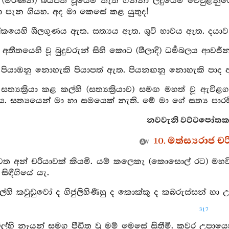
් (මරණින්) බියපත් වූයෙම් තැති ගන්නා ලදුයෙම් වෙවුළන
යා පැන ගියහ. අද මා කෙසේ කළ යුතුද!
කයෙහි ශීලගුණය ඇත. සත්‍යය ඇත. ශුවි භාවය ඇත. දයාව ඇති
් අතීතයෙහි වූ බුදුවරුන් සිහි කොට (ශීලාදි) ධර්‍මබලය ආවර්
 පියාඹනු නොහැකි පියාපත් ඇත. පියනඟනු නොහැකි පාද ඇ
 සත්‍යක්‍රියා කළ කල්හි (සත්‍යක්‍රියාව) සමඟ මහත් වූ
ය. සත්‍යයෙන් මා හා සමයෙක් නැති. මේ මා ගේ සත්‍ය පාරම
නවවැනි වට්ටපෝතක ච
10. මත්ස්‍යරාජ ච
වත අන් චරියාවක් කියමි. යම් කලෙකැ (කොසොල් රට) මහවිලෙ
 සිඳීගියේ යැ.
ල්හි කවුඩුවෝ ද ගිජුලිහිණීහු ද කොක්කු ද කබරුස්සන් හා 
317
විල්හි නෑයන් සමග පීඩිත වූ මම් මෙසේ සිතීමි. කවර උපායෙක