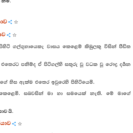
නිමි.
තාව
යාව
ිටි ගල්ගුහායෙකැ වාසය කෙළෙම් කිඹුලකු විසින් පීඩිත
ෙරට පනිම්ද ඒ පිටිගල්හි සතුරු වූ වධක වූ රෞද්‍ර දර්‍ශන
හුගේ හිස ඇක්ම එතෙර ඉවුරෙහි පිහිටියෙමි.
 කෙළෙමි. සබවසින් මා හා සමයෙක් නැති. මේ මාගේ
ාව යි.
ියාව