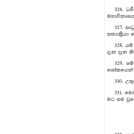
326. ධර
මහාවිනාශය ම
327. සාධ
සත්‍යක්‍රියා
328. ය
දැන දැන කි
329. ම
ශෝකයෙන් ම
330. උත
331. මෙ
මට සම වූයෙ