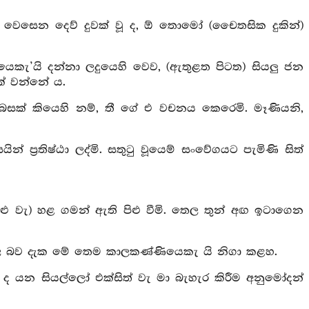
 වෙසෙන දෙව් දුවක් වූ ද, ඕ තොමෝ (චෛතසික දුකින්)
ලයෙකැ’යි දන්නා ලදුයෙහි වෙව, (ඇතුළත පිටත) සියලු ජන
් වන්නේ ය.
් බසක් කියෙහි නම්, තී ගේ එ වචනය කෙරෙමි. මෑණියනි,
ප්‍රතිෂ්ඨා ලද්මි. සතුටු වූයෙම් සංවේගයට පැමිණි සිත්
 පිළු වැ) හළ ගමන් ඇති පිළු වීමි. තෙල තුන් අඟ ඉටාගෙන
විකල බව දැක මේ තෙම කාලකණ්ණියෙකැ යි නිගා කළහ.
ද යන සියල්ලෝ එක්සිත් වැ මා බැහැර කිරීම අනුමෝදන්