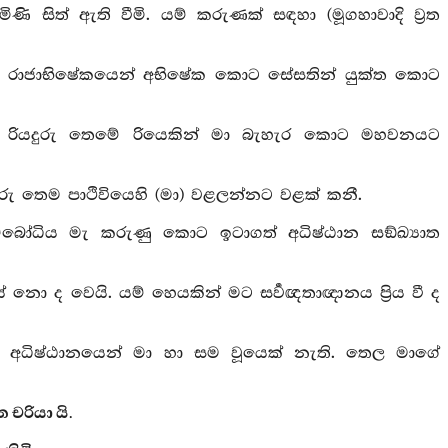
ිණි සිත් ඇති වීමි. යම් කරුණක් සඳහා (මූගහාවාදි ව්‍රත
ඳවා රාජාභිෂේකයෙන් අභිෂේක කොට සේසතින් යුක්ත කොට
්ලෙහි රියදුරු තෙමේ රියෙකින් මා බැහැර කොට මහවනයට
යදුරු තෙම පාථිවියෙහි (මා) වළලන්නට වළක් කනී.
සම්බෝධිය මැ කරුණු කොට ඉටාගත් අධිෂ්ඨාන සඞ්ඛ්‍යාත
ේ නො ද වෙයි. යම් හෙයකින් මට සර්‍වඥතාඥානය ප්‍රිය වී ද
. අධිෂ්ඨානයෙන් මා හා සම වූයෙක් නැති. තෙල මාගේ
 චරියා යි.