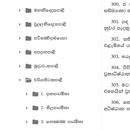
300. එ 
මහානිද‍්දෙසපාළි
සඞ්ඛ්‍යාත) 
301. ග
චුල‍්ලනිද‍්දෙසපාළි
නුවර පැදකු
පටිසම‍්භිදාමග‍්ගො
302. ස
එළැඹියේ ය
අපදානපාළි
303. යෙ
බුද‍්ධවංසපාළි
304. ව
ව්‍රතාධිෂ්ඨ
චරියාපිටකපාළි
305. මට
එහෙයින් ව්
1. දානපාරමිතා
306. ත
2. සීලපාරමිතා
අධිෂ්ඨාන ප
3. නෙක‍්ඛම‍්ම පාරමිතා