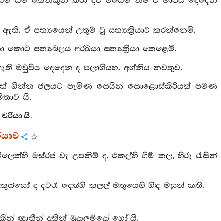
ුයෙම් යම් කෙනකුන් කරා දිව ගියෙම් නම් ඒ මාපිය දෙදෙන
. ඒ සත්‍යයෙන් උතුම් වූ සත්‍යක්‍රියාව කරන්නෙමි.
‍ජනා කොට සත්‍යබලය අරබයා සත්‍යක්‍රියා කෙළෙමි.
ති මවුපිය දෙදෙන ද පලාගියහ. අග්නිය නවතුව.
 ඇවිළගත් ගින්න ජලයට පැමිණ සෙයින් සොළොස්කිරියක් පමණ
ිතාව යි.
රියා යි.
රියාව
ක්හි මස්රජ වැ උපනිම් ද, එකල්හි ගිම් කල, හිරු රැසින්
උකුස්සෝ ද දවරෑ දෙක්හි කලල් මතුයෙහි හිඳ මසුන් කති.
ින් ඥාතීන් දුකින් මුදාලම්දෝ හෝ’යි.