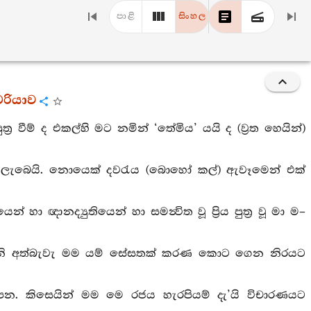
පාළි
සිංහල
චරියාව
ර වීම් ද එකල්හි මට නමින් ‘තේමිය’ යයි ද (ව්‍රත හෙයින්)
 නො ලැබෙයි. නොයෙක් දවරැය (බොහෝ කල්) ඇවෑමෙන් එක්
හා ඥානද්‍යුතියෙන් හා සමන්‍විත වූ ප්‍රිය පුත්‍ර වූ මා ම–
ර තෙවැනි අත්බැවැ මම යම් සේසතක් කරණ කොට ගෙන නිරයට
පන. කිසෙයින් මම මෙ රජය හැරපියම් දැ’යි විචාරණයට