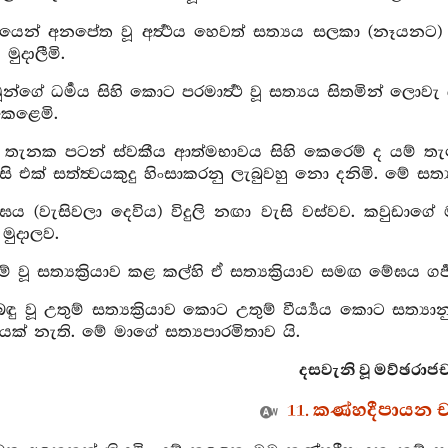
්‍මයෙන් අනපේත වූ අර්‍ත්‍ථය හෙවත් සත්‍යය සලකා (නෑයනට) වහ
ුදාලීමි.
ූන්ගේ ධර්‍මය සිහි කොට පරමාර්‍ත්‍ථ වූ සත්‍යය සිතමින් ලොවැ
 කෙළෙමි.
ම් තැනක පටන් ස්වකීය ආත්මභාවය සිහි කෙරෙම් ද යම් ත
සි එක් සත්ත්‍වයකුදු හිංසාකරනු ලැබුවහු නො දනිමි. මේ
ේඝය (වැසිවලා දෙවිය) විදුලි නඟා වැසි වස්වව. කවුඩා
ුදාලව.
ුම් වූ සත්‍යක්‍රියාව කළ කල්හි ඒ සත්‍යක්‍රියාව සමඟ මේඝ
බඳු වූ උතුම් සත්‍යක්‍රියාව කොට උතුම් වීර්‍ය්‍යය කොට සත
ක් නැති. මේ මාගේ සත්‍යපාරමිතාව යි.
දසවැනි වූ මව්ඡරාජචර
11. කණ්හදීපායන 