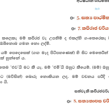
අධිෂ්ඨාන පාරමිතා 
313
5. සත්‍ය පාරමි
7. කපිරාජ චරි
් කලෙකැ මම් කපිරජ වැ උපනිම් ද එකල්හි ගංතෙරෙකැ පිහ
 ඔබිනොබ ගමන නො ලද්මි.
් යම් පෙදෙසෙක් (ගඟ මැද පිටිපහණෙක්) හි සිට මෙතෙරින් එත
ක් හුන්නේ ය.
තෙම ‘එව’යි මට කී යැ. මම් ‘එමි’යි ඔහුට කීයෙම්. (මම්) ඔ
හට (මවිසින්) බොරු නොකියන ලද. මම් වචනය පරිදි
ා යි.
සත්වැනි කපිරජචරිය
8. සත්‍යතාපස චර