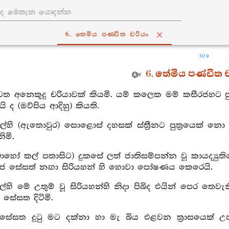
6. තෙමිය පණ‍්ඩිත චරියං
309
6. තේමිය පණ්ඩිත 
වත අනෙකුදු චරියාවක් කියමි. යම් කලෙක මම් කසීරජහට පුත්‍
යි ද (මව්පිය ආදිහු) කියති.
කල්හි (ඇතොවුර) සොළොස් දහසක් ස්ත්‍රීනට පුත්‍රයෙක්
ිමි.
හෝ කල් පතාසිට) දුකසේ ලත් ජාතිසම්පන්න වූ කායද්‍යුතියෙන් 
ීරජ සේසත් නඟා සිරියහන් හි හොවා පෝෂණය කෙරෙයි.
කල්හි මේ උතුම් වූ සිරියහන්හි නිදා පිබිද එයින් පෙ
 සේසත දිටිමි.
 සේසත දුටු මට දක්නා හා මැ බිය එළවන ත්‍රාසයෙක් උ
.