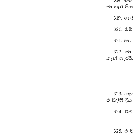
318. මම
මා හැර පි
319. ලෝ
320. මම
321. මට
322. මා
තැන් හැරපී
323. නැ
එ විල්හි දිය
324. එක
325. එ 