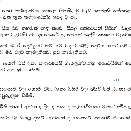
ට පෙර අත්බැවෙක සහලේ (මෑණි) වූ වැඩ කැමැති සේසතැ
 මා දැක තුන් කරුණෙක්හි යෙද වූ යැ.
්ඩිත බව නහමක් පාළ කරව. සියලු සත්ත්‍වයන් විසින් ‘බා
බැහැර ලවයි) අවඥා කෙරේවා, මෙසේ කල්හි තොපට වැඩෙක
ෙසේ කී ඒ දෙව්දුවට මම් මෙ වදන් කීම්, දෙවිය, තෝ යම
පි) මට වැඩ කැමැතියව, සුව කැමැතියව.
් ඇගේ බස් අසා සාගරයෙහි ගැලෙන්නක්හු ගොඩබිමක් සෙයින් 
න් අඟ ඉටා ගතිමි.
311
ොගොළු වැ) ගොළු වීමි. (නො බිහිරි වැ) බිහිරි වීමි. (නො
රුද්දක් විසීමි.
්බිති මාගේ අත්පා ද දිව ද කන ද මැඩ (විමසා) මාගේ අ
නතුරු වැ සියලු දනව් වැසියෝ ද සෙනෙවි පෙරෙවි ජනයෝ 