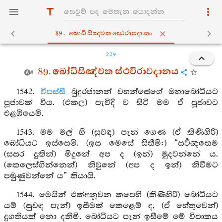
89. බොධිසිඤ‍්චකත්‍ථෙරාපදානං
229
89. බෝධිසිඤ්චක ස්ථවිරාවදානය
1542.
විපස්සී
බුදුරජානන් වහන්සේගේ මහාබෝධියට
පූජාවක් විය. (එකල) පැවිදි ව සිටි මම ඒ පූජාවට
එළඹියෙමි.
1543. මම මල් හි (සුවඳ) පැන් ගෙණ (ඒ කිණිහිරි)
බෝධියට ඉස්සෙමි. (ඉස මෙසේ සිතීමි:) “සර්‍වඥතෙම
(සසර දුකින්) මිදුනේ අප ද (ඉන්) මුදවන්නේ ය.
(කෙලෙස්ගින්නෙන්) නිවුනේ (අප ද ඉන්) නිවීමට
පමුණුවන්නේ ය” කියායි.
1544. මෙයින් එක්අනූවන කපෙහි (කිණිහිරි) බෝධියට
යම් (සුවඳ පැන්) ඉසීමක් කෙළෙම් ද, (ඒ හේතුවෙන්)
දුගතියක් නො දනිමි. බෝධියට පැන් ඉසීමේ මේ විපාකය