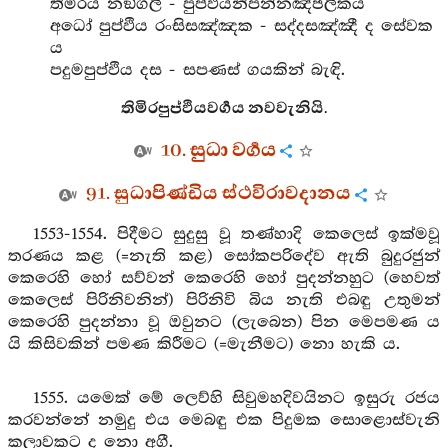
තිමිරය නඞ්ගලී - පුප්ඵියනිපන්නඤ්ජලීකය
අධෝ පුප්ඵිය රංසිසඤ්ඤක - සද්දසඤ්ඤී ද සේවක
ය
පදුමපුප්ඵිය දස - සපණස් ගයකින් බැඳි.
තිමිරපුප්ඵියවර්‍ගය නවවැනියි.
10. සුධා වර්‍ගය
91. සුධාපිණ්ඩිය ස්ථවිරාවදානය
1553-1554. පිදීමට සුදුසු වූ තණ්හාදි කෙලෙස් ඉක්මවූ
තරණය කළ (=නැති කළ) සෝකපරිදේව ඇති බුදුරජුන්
කෙරෙහි හෝ සව්වන් කෙරෙහි හෝ පුදන්නහුට (හෙවත්
කෙලෙස් පිරිනිවනින්) පිරිනිවි බිය නැති එබඳු උතුමන්
කෙරෙහි පුදන්නා වූ ඔවුනට (ලැබෙන) පින මෙපමණ ය
යි කිසිවකින් පමණ කිරීමට (=මැනීමට) නො හැකි ය.
1555. යමෙක් මේ ලෙව්හි සිවුමහදිවයිනට ඉසුරු රජය
කරවන්නේ නමුදු එය මෙබඳු එක පිදුමක සොළොස්වැනි
කලාවකට ද නො අගී.