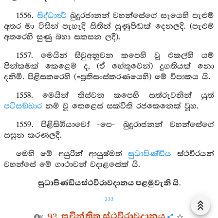
1556.
සිද්ධාර්‍ත්‍ථ
බුදුරජානන් වහන්සේගේ සෑයෙහි පැළුම්
අතර මා විසින් පැහැදි සිතින් සුණුපිඬක් දෙනලදි. (පැළුම්
අතරෙහි සුණු බහා සකසන ලදී).
1557. මෙයින් සිවුඅනූවන කපෙහි වූ එකල්හි යම්
පින්කමක් කෙළෙම් ද, (ඒ හේතුවෙන්) දුගතියක් නො
දනිමි. පිළිසකරෙහි (=ප්‍රතිසංස්කරණයෙහි) මේ විපාකය යි.
1558. මෙයින් තිස්වන කපෙහි සත්රුවනින් යුත්
පටිසඞ්ඛාර
නම් වූ තෙළෙස් සක්විති රජකෙනෙක් වූහ.
1559. පිළිසිඹියාවෝ -පෙ- බුදුරාජනන් වහන්සේගේ
සසුන කරණලදී.
මෙහි මේ අයුරින් ආයුෂ්මත්
සුධාපිණ්ඩිය
ස්ථවිරයන්
වහන්සේ මේ ගාථාවන් වදාළසේක් යි.
සුධාපිණ්ඩියස්ථවිරාවදානය පළමුවැනි යි.
233
92. සුචින්තිත ස්ථවිරාවදානය