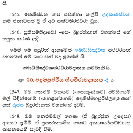
යි.
1545. තෙතිස්වන කප පවත්නා කල්හි
උදකාසේවන
නම් ජනාධිපති වූ ඒ අට සක්විතිරජවරු වූහ.
1546. ප්‍රතිසම්භිදාවෝ -පෙ- බුදුරජානන් වහන්සේ ගේ
සසුන කරණ ලදි.
මෙහි මේ අයුරින් ආයුෂ්මත්
බෝධිසිඤ්චක
ස්ථවිරයන්
වහන්සේ මේ ගාථාවන් වදාළසේක් යි.
බොධිසිඤ්චකස්ථවිරාවදානය නවවැනි යි.
90. පදූමපුප්ඵිය ස්ථවිරාවදානය
1547. මම නෙළුම් වනයට (=පොකුණකට) පිවිසියෙම්
මල් බිඳින්නෙම් (=නෙළන්නෙම්) දෙතිස්මහපුරිස්ලකුණෙන්
යුත්
ඵුස්ස
බුදුරජානන් වහන්සේ දිටිමි.
1548. මම නෙළුම්මල් ගෙණ (ඒ බුදුරජුන් උදෙසා)
අහසට දැමීමි. ඒ ප්‍රසන්නකර්‍මය කොට අනගාර්‍ය්‍යසඞ්ඛ්‍යාත
ශාසනයෙහි පැවිදි වීමි.