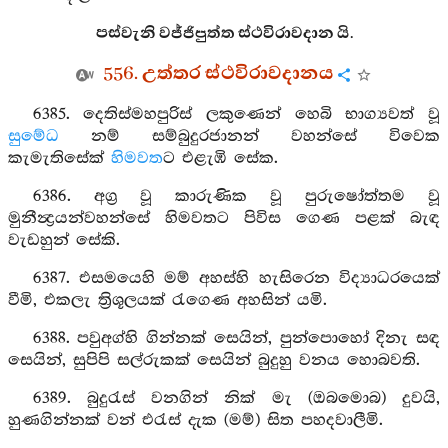
පස්වැනි වජ්ජිපුත්ත ස්ථවිරාවදාන යි.
556. උත්තර ස්ථවිරාවදානය
6385. දෙතිස්මහපුරිස් ලකුණෙන් හෙබි භාග්‍යවත් වූ
සුමේධ
නම් සම්බුදුරජානන් වහන්සේ විවෙක
කැමැතිසේක්
හිමවත
ට එළැඹි සේක.
6386. අග්‍ර වූ කාරුණික වූ පුරුෂෝත්තම වූ
මුනීන්‍ද්‍රයන්වහන්සේ හිමවතට පිවිස ගෙණ පළක් බැඳ
වැඩහුන් සේකි.
6387. එසමයෙහි මම් අහස්හි හැසිරෙන විද්‍යාධරයෙක්
වීමි, එකලැ ත්‍රිශූලයක් රැගෙණ අහසින් යමි.
6388. පවුඅග්හි ගින්නක් සෙයින්, පුන්පොහෝ දිනැ සඳ
සෙයින්, සුපිපි සල්රුකක් සෙයින් බුදුහු වනය හොබවති.
6389. බුදුරැස් වනගින් නික් මැ (ඔබමොබ) දුවයි,
හුණගින්නක් වන් එරැස් දැක (මම්) සිත පහදවාලීමි.