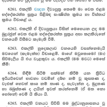
ඇත්තේ මව පුදන්නා වූ මම පැවිදිව එහි (ගෙහි) ම විසීමි.
6261. එකල්හි
චන්‍දන
දිව්‍යපුත්‍ර තෙමේ මා වෙත එළඹ
භද්දේකරත්ත සූත්‍රය පිළිබඳ සංක්‍ෂිප්ත ක්‍රමය හා විස්තාර
ක්‍රමය විචාළේ ය.
6262. එකල්හි ඒ දිව්‍යපුත්‍රයා විසින් මෙහෙයන ලද මම
බුදුරජුන් වෙත එළඹ භද්දේකරත්ත සූත්‍රය අසා කලකිරුනේ
වනයෙහි විසීමට කැමැති වීමි.
6263. එකල්හි හුදෙකලාව වනයෙහි වසන්නෙමැයි
මවගෙන් (කැමැත්ත) විචාළෙමි. මාගේ මවුතොමෝ (මා)
සිව්මැලිය යි එය වැළකුවා ය. එකල්හි (මම මවට) මෙසේ
කීමි:
6264. හිඳීම් සිටීම් සක්මන් කිරීම් යන ත්‍රිවිධ
ඉරියව්වෙන් භාවනා වඩමින් දබ්භ නම් වූ කුසතණ ද,
වැළුක් හෙවත් කාශ නම් තෘණ ද, සැවැන්න ද, මුදුතණ
හා බබුස්තණ ද ලයින් ඉවත් කරන්නෙමි (ඒ මත නො
හෝනේ) වෙමි යි කියා යි.
6265. එකල්හි වනයට පිවිසි මම බුද්ධානුශාසනය වූ