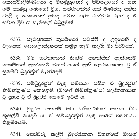
කොස්වාලිහිණියෝ ද මහමුහුනෝ ද පිඞ්ගලයෝ ද යන
මේ පක්‍ෂීහු බොහෝ වූහ. සත්රුවනින් යුත් මිණිමුතු සහිත
වැලි ද නොයෙක් සුවඳ හමන හැම රන්මුවා රුක් ද එ
භවන දිව රෑ හැමකල් බබුලුවත්.
6337. සැටදහසක් තූර්‍ය්‍යයෝ සවස්හි ද උදයෙහි ද
වැයෙත්. සොළොස්දහසක් ස්ත්‍රීහු හැම කල්හි මා පිරිවරත්.
6338. මම භවනයෙන් නික්ම පහන්සිත් ඇත්තෙම්
සොම්නස් ඇත්තෙම් මහත් යශස් ඇති ලෝකනායක වූ ඒ
සුමේධ බුදුරජුන් වැන්දෙමි.
6339. සම්බුදුරජුන් වැඳ සඞ්ඝයා සහිත එ බුදුරජුන්
නිමන්ත්‍රණය කෙළෙමි. (මාගේ නිමන්ත්‍රණය) ලෝකනායක
වූ ප්‍රාඥ වූ ඒ බුදුරජ තෙමේ ඉවසී ය.
6340. බුදුරජ තෙමේ මට ධර්‍මකථාවක් කොට (මා
කුසල්හි යෙදවී ය. ඒ සම්බුදුරජුන් වැඳ මාගේ භවනයට
එළඹියෙමි.
6341. පෙරවරු කල්හි බුදුරජානන් වහන්සේ මාගේ