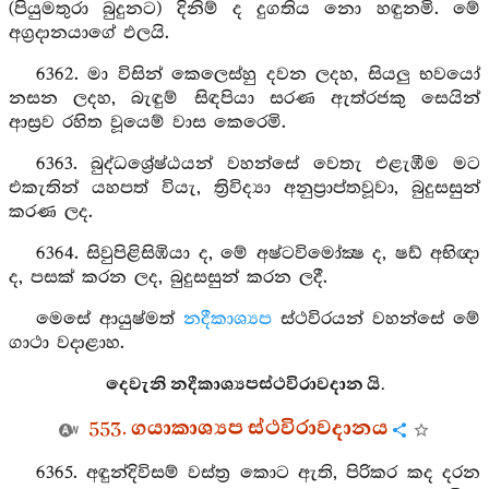
(පියුමතුරා බුදුනට) දිනිම් ද දුගතිය නො හඳුනමි. මේ
අග්‍රදානයාගේ ඵලයි.
6362. මා විසින් කෙලෙස්හු දවන ලදහ, සියලු භවයෝ
නසන ලදහ, බැඳුම් සිඳපියා සරණ ඇත්රජකු සෙයින්
ආස්‍රව රහිත වූයෙම් වාස කෙරෙමි.
6363. බුද්ධශ්‍රේෂ්ඨයන් වහන්සේ වෙතැ එළැඹීම මට
එකැතින් යහපත් වියැ, ත්‍රිවිද්‍යා අනුප්‍රාප්තවූවා, බුදුසසුන්
කරණ ලද.
6364. සිවුපිළිසිඹියා ද, මේ අෂ්ටවිමෝක්‍ෂ ද, ෂඩ් අභිඥා
ද, පසක් කරන ලද, බුදුසසුන් කරන ලදී.
මෙසේ ආයුෂ්මත්
නදීකාශ්‍යප
ස්ථවිරයන් වහන්සේ මේ
ගාථා වදාළාහ.
දෙවැනි නදීකාශ්‍යපස්ථවිරාවදාන යි.
553. ගයාකාශ්‍යප ස්ථවිරාවදානය
6365. අඳුන්දිවිසම් වස්ත්‍ර කොට ඇති, පිරිකර කද දරන