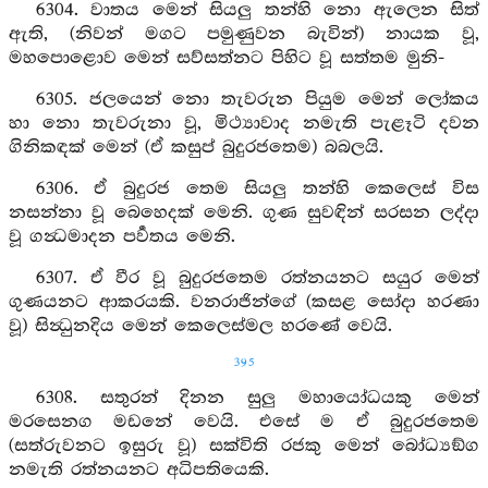
6304. වාතය මෙන් සියලු තන්හි නො ඇලෙන සිත්
ඇති, (නිවන් මගට පමුණුවන බැවින්) නායක වූ,
මහපොළොව මෙන් සව්සත්නට පිහිට වූ සත්තම මුනි-
6305. ජලයෙන් නො තැවරුන පියුම මෙන් ලෝකය
හා නො තැවරුනා වූ, මිථ්‍යාවාද නමැති පැළෑටි දවන
ගිනිකඳක් මෙන් (ඒ කසුප් බුදුරජතෙම) බබලයි.
6306. ඒ බුදුරජ තෙම සියලු තන්හි කෙලෙස් විස
නසන්නා වූ බෙහෙදක් මෙනි. ගුණ සුවඳින් සරසන ලද්දා
වූ ගන්‍ධමාදන පර්‍වතය මෙනි.
6307. ඒ වීර වූ බුදුරජතෙම රත්නයනට සයුර මෙන්
ගුණයනට ආකරයකි. වනරාජින්ගේ (කසළ සෝදා හරණා
වූ) සින්‍ධුනදිය මෙන් කෙලෙස්මල හරණේ වෙයි.
395
6308. සතුරන් දිනන සුලු මහායෝධයකු මෙන්
මරසෙනග මඩනේ වෙයි. එසේ ම ඒ බුදුරජතෙම
(සත්රුවනට ඉසුරු වූ) සක්විති රජකු මෙන් බෝධ්‍යඞ්ග
නමැති රත්නයනට අධිපතියෙකි.