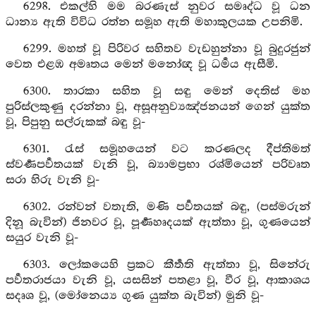
6298. එකල්හි මම බරණැස් නුවර සමෘද්ධ වූ ධන
ධාන්‍ය ඇති විවිධ රත්න සමූහ ඇති මහාකුලයක උපනිමි.
6299. මහත් වූ පිරිවර සහිතව වැඩහුන්නා වූ බුදුරජුන්
වෙත එළඹ අමෘතය මෙන් මනෝඥ වූ ධර්‍මය ඇසීමි.
6300. තාරකා සහිත වූ සඳු මෙන් දෙතිස් මහ
පුරිස්ලකුණු දරන්නා වූ, අසූඅනුව්‍යඤ්ජනයන් ගෙන් යුක්ත
වූ, පිපුනු සල්රුකක් බඳු වූ-
6301. රැස් සමූහයෙන් වට කරණලද දීප්තිමත්
ස්වර්‍ණපර්‍වතයක් වැනි වූ, බ්‍යාමප්‍රභා රශ්මියෙන් පරිවෘත
සරා හිරු වැනි වූ-
6302. රන්වන් වතැති, මණි පර්‍වතයක් බඳු, (පස්මරුන්
දිනූ බැවින්) ජිනවර වූ, පූර්‍ණහෘදයක් ඇත්තා වූ, ගුණයෙන්
සයුර වැනි වූ-
6303. ලෝකයෙහි ප්‍රකට කීර්‍තති ඇත්තා වූ, සිනේරු
පර්‍වතරාජයා වැනි වූ, යසසින් පතළා වූ, වීර වූ, ආකාශය
සදෘශ වූ, (මෝනෙය්‍ය ගුණ යුක්ත බැවින්) මුනි වූ-