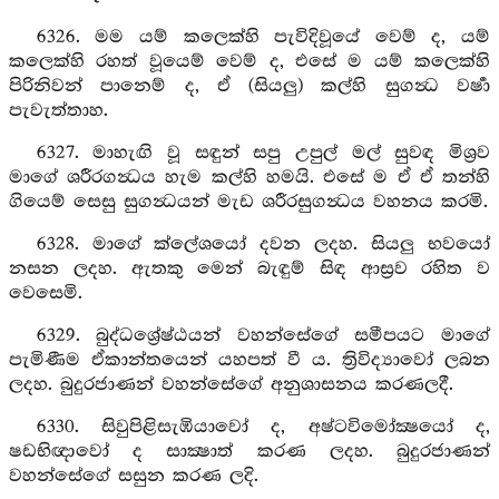
6326. මම යම් කලෙක්හි පැවිදිවූයේ වෙම් ද, යම්
කලෙක්හි රහත් වූයෙම් වෙම් ද, එසේ ම යම් කලෙක්හි
පිරිනිවන් පානෙම් ද, ඒ (සියලු) කල්හි සුගන්‍ධ වර්‍ෂා
පැවැත්තාහ.
6327. මාහැඟි වූ සඳුන් සපු උපුල් මල් සුවඳ මිශ්‍රව
මාගේ ශරීරගන්‍ධය හැම කල්හි හමයි. එසේ ම ඒ ඒ තන්හි
ගියෙම් සෙසු සුගන්‍ධයන් මැඩ ශරීරසුගන්‍ධය වහනය කරමි.
6328. මාගේ ක්ලේශයෝ දවන ලදහ. සියලු භවයෝ
නසන ලදහ. ඇතකු මෙන් බැඳුම් සිඳ ආස්‍රව රහිත ව
වෙසෙමි.
6329. බුද්ධශ්‍රේෂ්ඨයන් වහන්සේගේ සමීපයට මාගේ
පැමිණීම ඒකාන්තයෙන් යහපත් වී ය. ත්‍රිවිද්‍යාවෝ ලබන
ලදහ. බුදුරජාණන් වහන්සේගේ අනුශාසනය කරණලදී.
6330. සිවුපිළිසැඹියාවෝ ද, අෂ්ටවිමෝක්‍ෂයෝ ද,
ෂඩභිඥාවෝ ද සාක්‍ෂාත් කරණ ලදහ. බුදුරජාණන්
වහන්සේගේ සසුන කරණ ලදි.