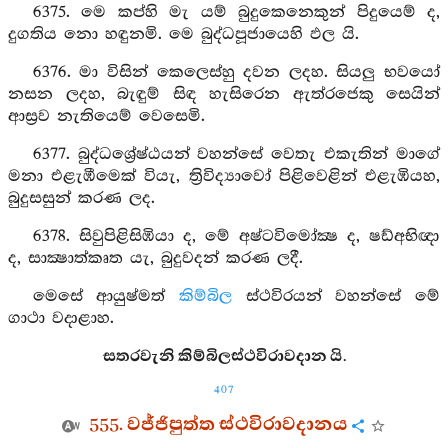
6375. මෙ කප්හි මැ යම් බුදුකෙනෙකුන් පිදුයෙම් ද,
දුගතිය නො හඳුනමි. මෙ බුද්ධපූජායෙහි ඵල යි.
6376. මා විසින් කෙලෙස්හු දවන ලදහ. සියලු භවයෝ
නසන ලදහ, බැඳුම් සිඳ හැසිරෙන ඇත්රජෙකු සෙයින්
ආස්‍රව නැතියෙම් වෙසෙමි.
6377. බුද්ධශ්‍රේෂ්ඨයන් වහන්සේ වෙතැ එකැතින් මාගේ
මනා එළැඹීමෙක් වියැ, ත්‍රිවිද්‍යාවෝ පිළිවෙළින් එළැඹියහ,
බුදුසසුන් කරණ ලද.
6378. සිවුපිළිසිඹියා ද, මේ අෂ්ටවිමෝක්‍ෂ ද, ෂඩ්අභිඥා
ද, සාක්‍ෂාත්කෘත යැ, බුදුවදන් කරණ ලදී.
මෙසේ ආයුෂ්මත්
කිම්බිල
ස්ථවිරයන් වහන්සේ මේ
ගාථා වදාළාහ.
සතරවැනි කිම්බිලස්ථවිරාවදාන යි.
407
555. වජ්ජිපුත්ත ස්ථවිරාවදානය