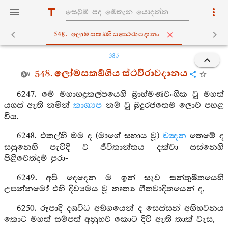
548. ලොමසකඞ‍්ගියත්‍ථෙරාපදානං
385
548. ලෝමසකඞ්ගිය ස්ථවිරාවදානය
6247. මේ මහාභද්‍රකල්පයෙහි බ්‍රාහ්මණවංශික වූ මහත්
යශස් ඇති නමින්
කාශ්‍යප
නම් වූ බුදුරජතෙම ලොව පහළ
විය.
6248. එකල්හි මම ද (මාගේ සහාය වූ)
චන්‍දන
තෙමේ ද
සසුනෙහි පැවිදි ව ජීවිතාන්තය දක්වා සස්නෙහි
පිළිවෙත්දම් පුරා-
6249. අපි දෙදෙන ම ඉන් සැව සන්තුෂීතයෙහි
උපන්නමෝ එහි දිව්‍යමය වූ නෘත්‍ය ගීතවාදිතයෙන් ද,
6250. රූපාදි දශවිධ අඞ්ගයෙන් ද සෙස්සන් අභිභවනය
කොට මහත් සම්පත් අනුභව කොට දිවි ඇති තාක් වැස,