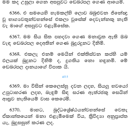
මම කද උසුලා ගෙන අසපුවට ඩෙබරපල ගෙණ ආයෙමි.
6366. එ සමයෙහි හැමකල්හි ලොව බබුළුවන ජිනේන්‍ද්‍ර
වූ භාග්‍යවතුන්වහන්සේ එකලා වූසේක් දෙවැන්නකු නැති
වැ මාගේ අසපුවට එළැඹිසේක.
6367. මම සිය සිත පහදවා ගෙණ මනාව්‍රත ඇති ඔබ
වැඳ ඩෙබරපල දෙඅතින් ගෙණ බුදුරදුනට දිනිමි.
6368. එකලැ එනම් මෙයින් එක්තිස්වන කප්හි යම්
ඵලයක් බුදුනට දිනිම් ද, දුගතිය නො හඳුනමි. මේ
ඩෙබරපල දානයාගේ විපාක යි.
405
6369. මා විසින් කෙලෙස්හු දවන ලදහ, සියලු භවයෝ
උපුටාහරණ ලදහ, බැඳුම් සිඳ සරණ ඇත්රජකු සෙයින්
ආස්‍රව නැතියෙම් වාස කෙරෙමි.
6370. මාහට, බුද්ධශ්‍රේෂ්ඨයන්වහන්සේ වෙතැ
ඒකාන්තයෙන් මනා එළැඹීමෙක් විය, ත්‍රිවිද්‍යා අනුප්‍රාප්ත
යැ, බුදුසසුන් කරණ ලද.