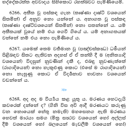
භද්දේකරත්ත අවවාදය සිහිකොට රහත්බවට පැමිණියෙමි.
6266. අතීත වූ පස්කඳ ගැන (තෘෂ්ණා දෘෂ්ටි වශයෙන්
සිතමින්) ඒ අනුව නො යන්නේ ය. අනාගත වූ පස්කඳ
(තෘෂ්ණා දෘෂ්ටිවශයෙන් සිතමින්) නො පතන්නේ ය. යම්
අතීතයක් වූයේ නම් එය ගෙවී ගියේ ය. යම් අනාගතයක්
වන්නේ නම් එය නො පැමිණියේ ය.
6267. යමෙක් තෙම වර්‍තමාන වූ (පඤ්චස්කන්‍ධ) ධර්‍මයන්
පිළිබඳව සිතට ඇතිවන අදහස් ඒ ඒ තන්හි දී ම (අනිත්‍යාදි
වශයෙන්) විදසුන් නුවණින් දකී ද, එබඳු නුවණැත්තේ
(රාගාදියෙන්) නො හැකුළුණු කොට (එසේ ම රාගාදියෙන්)
නො නැසුණු කොට ඒ විදර්‍ශනාව භාවනා වශයෙන්
වඩන්නේ ය.
389
6268. අද අද ම වීර්‍ය්‍යය කළ යුතු ය. මරණය හෙටදැයි
කවරෙක් දන්නේ ද? (ගිනි විස අවි ආදී මරණයට කරුණු
වන නොයෙක් හේතු නමැති) මහසෙනග ඇති මරණය
හෙවත් මාරයා සමග (මිත්‍ර සන්‍ථව වශයෙන් හෝ අල්ලස්
දීම් වශයෙන් හෝ බලයෙන් මැඩලීම් වශයෙන් හෝ)