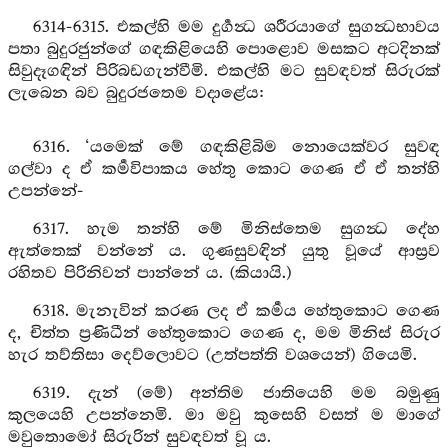
6314-6315. එකල්හි මම දුර්‍ගන්‍ධ ශරීරයාගේ සුගන්‍ධභාවය
පතා බුදුරජුන්ගේ ගඳකිළියෙහි පොළොව මසකට අටදිනක්
සිවුදෑගඳින් පිරිබඩගැන්වීමි. එකල්හි මට සුවඳවත් සිරුරක්
ලැබෙන බව බුදුරජතෙම වදාළේය:
6316. ‘යමෙක් මේ ගඳකිළිබිම නොයෙක්වර සුවඳ
ගල්වා ද ඒ කර්‍මවිපාකය හේතු කොට ගෙණ ඒ ඒ තන්හි
උපන්නේ-
6317. හැම තන්හි මේ මිනිස්තෙම සුගන්‍ධ දේහ
ඇත්තෙක් වන්නේ ය. ගුණසුවඳින් යුතු වූයේ ආස්‍රව
රහිතව පිරිනිවන් පාන්නේ ය. (කියායි.)
6318. මැනැවින් කරණ ලද ඒ කර්‍මය හේතුකොට ගෙණ
ද, චිත්ත ප්‍රණිධීන් හේතුකොට ගෙණ ද, මම මිනිස් සිරුර
හැර තව්තිසා දෙව්ලොවට (උත්පත්ති වශයෙන්) ගියෙමි.
6319. දැන් (මේ) අන්තිම ජාතියෙහි මම බමුණු
කුලයෙහි උපන්නෙමි. මා මවු කුසෙහි වසත් ම මාගේ
මවුතොමෝ සිරුරින් සුවඳවත් වූ ය.