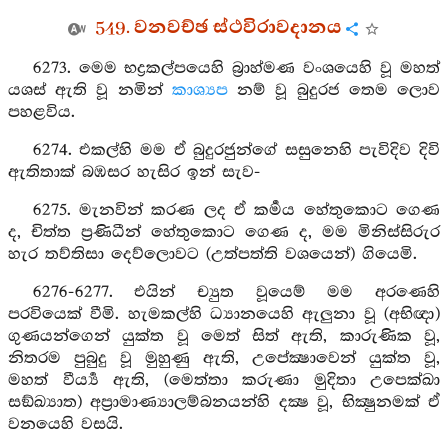
549. වනවච්ඡ ස්ථවිරාවදානය
6273. මෙම භද්‍රකල්පයෙහි බ්‍රාහ්මණ වංශයෙහි වූ මහත්
යශස් ඇති වූ නමින්
කාශ්‍යප
නම් වූ බුදුරජ තෙම ලොව
පහළවිය.
6274. එකල්හි මම ඒ බුදුරජුන්ගේ සසුනෙහි පැවිදිව දිවි
ඇතිතාක් බඹසර හැසිර ඉන් සැව-
6275. මැනවින් කරණ ලද ඒ කර්‍මය හේතුකොට ගෙණ
ද, චිත්ත ප්‍රණිධීන් හේතුකොට ගෙණ ද, මම මිනිස්සිරුර
හැර තව්තිසා දෙව්ලොවට (උත්පත්ති වශයෙන්) ගියෙමි.
6276-6277. එයින් ච්‍යුත වූයෙම් මම අරණෙහි
පරවියෙක් වීමි. හැමකල්හි ධ්‍යානයෙහි ඇලුනා වූ (අභිඥා)
ගුණයන්ගෙන් යුක්ත වූ මෙත් සිත් ඇති, කාරුණික වූ,
නිතරම පුබුදු වූ මුහුණු ඇති, උපේක්‍ෂාවෙන් යුක්ත වූ,
මහත් වීර්‍ය්‍ය ඇති, (මෙත්තා කරුණා මුදිතා උපෙක්ඛා
සඞ්ඛ්‍යාත) අප්‍රාමාණ්‍යාලම්බනයන්හි දක්‍ෂ වූ, භික්‍ෂුනමක් ඒ
වනයෙහි වසයි.