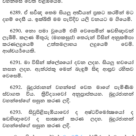
වහන්සේ වෙත එළඹියෙමි.
6289. ඒ සර්‍වඥ තෙම සියලු අර්‍ත්‍ථයන් ප්‍රකට කරමින් මට
දහම් දෙසී ය. ඉක්බිති මම පැවිදිව යලි වනයට ම ගියෙමි.
6290. නො පමා වූයෙම් එහි වෙසෙමින් ෂඩභිඥාවන්
ලැබීමි. කලණ මිතුරු (මහකසුප්) තෙරුන් විසින් අනුකම්පා
කරණලදූයෙම් උත්තමලාභය ලදුයෙම් වෙමි.
ආශ්චර්‍ය්‍යයෙකි.
6291. මා විසින් ක්ලේශයෝ දවන ලදහ. සියලු භවයෝ
නසන ලදහ. ඇත්රජකු මෙන් බැඳුම් සිඳ ආස්‍රව රහිතව
වෙසෙමි.
6292. බුදුරජානන් වහන්සේ වෙත මාගේ පැමිණීම
ස්වාගත විය. ත්‍රිවිද්‍යාවෝ අනුප්‍රාප්තයහ. බුදුරජානන්
වහන්සේගේ සසුන කරණ ලදි.
6293. සිවුපිළිසැඹියාවෝ ද අෂ්ටවිමෝක්‍ෂයෝ ද
ෂඩභිඥාවෝ ද සාක්‍ෂාත් කරණ ලදහ. බුදුරජානන්
වහන්සේගේ සසුන කරණ ලදි.