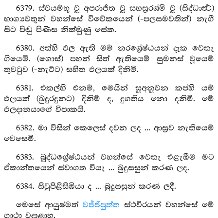
6379. ස්වයම්භූ වූ අපරාජිත වූ සහස්‍රරශ්මි වූ (සිද්ධාර්‍ත්‍ථ)
භාග්‍යවතුන් වහන්සේ විවේකයෙන් (-පලසමවතින්) නැගී
සිට පිඬු පිණිස නික්මුණු සේක.
6380. අත්හි ඵල ඇති මම් නරශ්‍රේෂ්ඨයන් දැක වෙතැ
ගියෙමි. (ගොස්) පහන් සිත් ඇතියෙම් සුමනස් වූයෙම්
තුවටුව (-නැට්ට) සහිත ඵලයක් දිනිමි.
6381. එකල්හි එනම්, මෙයින් සූඅනූවන කප්හි යම්
ඵලයක් (බුදුරදුනට) දිනිම් ද, දුගතිය නො දනිමි. මේ
ඵලදානයාගේ විපාකයි.
6382. මා විසින් කෙලෙස් දවන ලද ... ආස්‍රව නැතියෙම්
වෙසෙමි.
6383. බුද්ධශ්‍රේෂ්ඨයන් වහන්සේ වෙතැ එළැඹීම මට
ඒකාන්තයෙන් ස්වාගත වියැ ... බුදුසසුන් කරණ ලද.
6384. සිවුපිළිසිඹියා ද ... බුදුසසුන් කරණ ලදී.
මෙසේ ආයුෂ්මත්
වජ්ජිපුත්ත
ස්ථවිරයන් වහන්සේ මේ
ගාථා වදාළාහ.