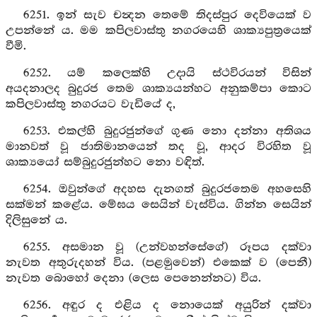
6251. ඉන් සැව චන්‍දන තෙමේ තිදස්පුර දෙවියෙක් ව
උපන්නේ ය. මම කපිලවාස්තු නගරයෙහි ශාක්‍යපුත්‍රයෙක්
වීමි.
6252. යම් කලෙක්හි උදායි ස්ථවිරයන් විසින්
අයදනාලද බුදුරජ තෙම ශාක්‍යයන්හට අනුකම්පා කොට
කපිලවාස්තු නගරයට වැඩියේ ද,
6253. එකල්හි බුදුරජුන්ගේ ගුණ නො දන්නා අතිශය
මානවත් වූ ජාතිමානයෙන් තද වූ, ආදර විරහිත වූ
ශාක්‍යයෝ සම්බුදුරජුන්හට නො වඳිත්.
6254. ඔවුන්ගේ අදහස දැනගත් බුදුරජතෙම අහසෙහි
සක්මන් කළේය. මේඝය සෙයින් වැස්විය. ගින්න සෙයින්
දිලිසුනේ ය.
6255. අසමාන වූ (උන්වහන්සේගේ) රූපය දක්වා
නැවත අතුරුදහන් විය. (පළමුවෙන්) එකෙක් ව (පෙනී)
නැවත බොහෝ දෙනා (ලෙස පෙනෙන්නට) විය.
6256. අඳුර ද එළිය ද නොයෙක් අයුරින් දක්වා