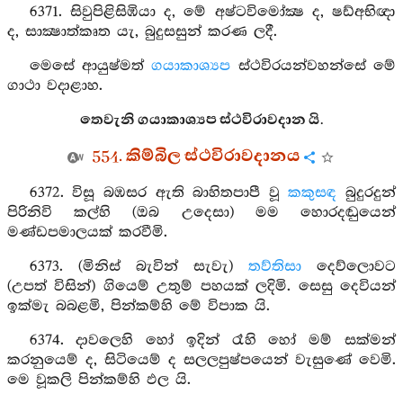
6371. සිවුපිළිසිඹියා ද, මේ අෂ්ටවිමෝක්‍ෂ ද, ෂඩ්අභිඥා
ද, සාක්‍ෂාත්කෘත යැ, බුදුසසුන් කරණ ලදී.
මෙසේ ආයුෂ්මත්
ගයාකාශ්‍යප
ස්ථවිරයන්වහන්සේ මේ
ගාථා වදාළාහ.
තෙවැනි ගයාකාශ්‍යප ස්ථවිරාවදාන යි.
554. කිම්බිල ස්ථවිරාවදානය
6372. විසූ බඹසර ඇති බාහිතපාපී වූ
කකුසඳ
බුදුරදුන්
පිරිනිවි කල්හි (ඔබ උදෙසා) මම හොරදඬුයෙන්
මණ්ඩපමාලයක් කරවීමි.
6373. (මිනිස් බැවින් සැවැ)
තව්තිසා
දෙව්ලොවට
(උපත් විසින්) ගියෙම් උතුම් පහයක් ලදිමි. සෙසු දෙවියන්
ඉක්මැ බබළමි, පින්කම්හි මේ විපාක යි.
6374. දාවලෙහි හෝ ඉදින් රෑහි හෝ මම් සක්මන්
කරනුයෙම් ද, සිටියෙම් ද සලලපුෂ්පයෙන් වැසුණේ වෙමි.
මෙ වූකලි පින්කම්හි ඵල යි.