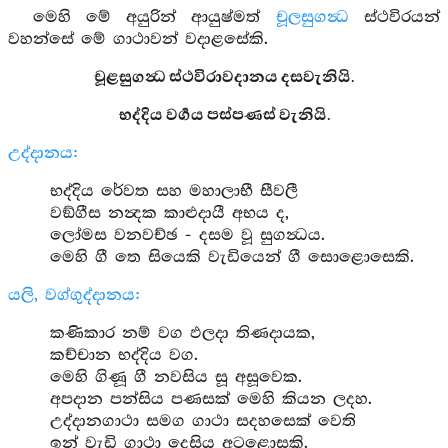
මෙහි මේ අයුරින් ආයුෂ්මත්
චූලසුගන්‍ධ
ස්ථවිරයන්
වහන්සේ මේ ගාථාවන් වදාළසේකි.
චූළසුගන්‍ධ ස්ථවිරාවදානය දසවැනියි.
භද්දිය වර්‍ගය පස්පණස් වැනියි.
උද්දානය:
භද්දිය රේවත සහ මහාලාභී සීවලී
වඞ්ගීස නන්‍දක කාළුදායී අභය ද,
ලෝමස වනවච්ඡ - දසම වූ සුගන්‍ධය.
මෙහි ගී තෙ සියෙකි වැඩියෙන් ගී සොළොසෙකි.
යලි, වග්ගුද්දානය:
කණිකාර නම් වග ඵලදා තිණදායක,
කච්චාන භද්දිය වග.
මෙහි ගිණූ ගී නවසිය සූ අසූවෙක.
අපදාන පන්සිය පණසක් මෙහි කියන ලදහ.
උද්දානගාථා සමග ගාථා සදහසෙක් වෙති
ඉන් වැඩි ගාථා දෙසිය අටළොසකි.