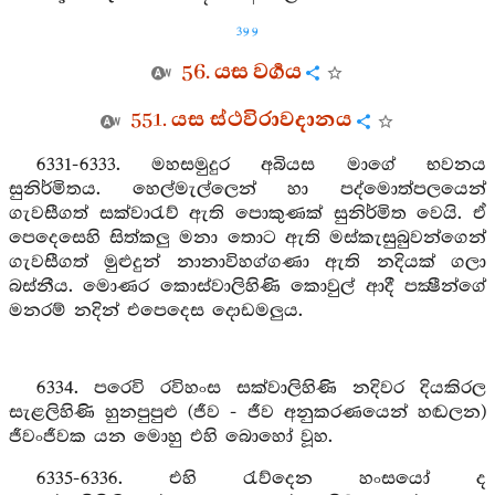
399
56. යස වර්‍ගය
551. යස ස්ථවිරාවදානය
6331-6333. මහසමුදුර අබියස මාගේ භවනය
සුනිර්මිතය. හෙල්මැල්ලෙන් හා පද්මොත්පලයෙන්
ගැවසීගත් සක්වාරැව් ඇති පොකුණක් සුනිර්මිත වෙයි. ඒ
පෙදෙසෙහි සිත්කලු මනා තොට ඇති මස්කැසුබුවන්ගෙන්
ගැවසීගත් මුළුදුන් නානාවිහග්ගණා ඇති නදියක් ගලා
බස්නීය. මොණර කොස්වාලිහිණි කොවුල් ආදී පක්‍ෂීන්ගේ
මනරම් නදින් එපෙදෙස දොඩමලුය.
6334. පරෙවි රවිහංස සක්වාලිහිණි නදිවර දියකිරල
සැළලිහිණි හුනපුපුළු (ජීව - ජීව අනුකරණයෙන් හඬලන)
ජීවංජීවක යන මොහු එහි බොහෝ වූහ.
6335-6336. එහි රැව්දෙන හංසයෝ ද