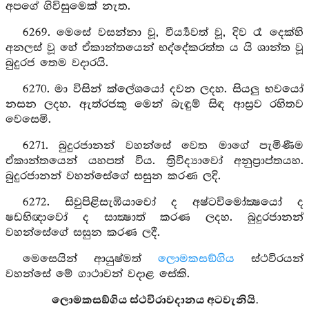
අපගේ ගිවිසුමෙක් නැත.
6269. මෙසේ වසන්නා වූ, වීර්‍ය්‍යවත් වූ, දිව රෑ දෙක්හි
අනලස් වූ හේ ඒකාන්තයෙන් භද්දේකරත්ත ය යි ශාන්ත වූ
බුදුරජ තෙම වදාරයි.
6270. මා විසින් ක්ලේශයෝ දවන ලදහ. සියලු භවයෝ
නසන ලදහ. ඇත්රජකු මෙන් බැඳුම් සිඳ ආස්‍රව රහිතව
වෙසෙමි.
6271. බුදුරජානන් වහන්සේ වෙත මාගේ පැමිණීම
ඒකාන්තයෙන් යහපත් විය. ත්‍රිවිද්‍යාවෝ අනුප්‍රාප්තයහ.
බුදුරජානන් වහන්සේගේ සසුන කරණ ලදි.
6272. සිවුපිළිසැඹියාවෝ ද අෂ්ටවිමෝක්‍ෂයෝ ද
ෂඩභිඥාවෝ ද සාක්‍ෂාත් කරණ ලදහ. බුදුරජානන්
වහන්සේගේ සසුන කරණ ලදී.
මෙසෙයින් ආයුෂ්මත්
ලොමකසඞ්ගිය
ස්ථවිරයන්
වහන්සේ මේ ගාථාවන් වදාළ සේකි.
ලොමකසඞ්ගිය ස්ථවිරාවදානය අටවැනියි.