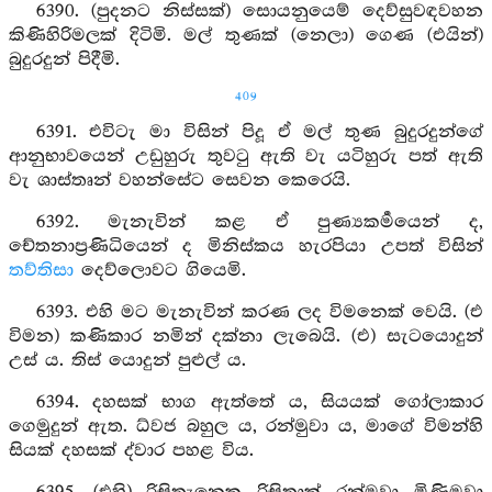
6390. (පුදනට නිස්සක්) සොයනුයෙම් දෙව්සුවඳවහන
කිණිහිරිමලක් දිටිමි. මල් තුණක් (නෙලා) ගෙණ (එයින්)
බුදුරදුන් පිදීමි.
409
6391. එවිටැ මා විසින් පිදූ ඒ මල් තුණ බුදුරදුන්ගේ
ආනුභාවයෙන් උඩුහුරු තුවටු ඇති වැ යටිහුරු පත් ඇති
වැ ශාස්තෘන් වහන්සේට සෙවන කෙරෙයි.
6392. මැනැවින් කළ ඒ පුණ්‍යකර්‍මයෙන් ද,
චේතනාප්‍රණිධියෙන් ද මිනිස්කය හැරපියා උපත් විසින්
තව්තිසා
දෙව්ලොවට ගියෙමි.
6393. එහි මට මැනැවින් කරණ ලද විමනෙක් වෙයි. (එ
විමන) කණිකාර නමින් දක්නා ලැබෙයි. (එ) සැටයොදුන්
උස් ය. තිස් යොදුන් පුළුල් ය.
6394. දහසක් භාග ඇත්තේ ය, සියයක් ගෝලාකාර
ගෙමුදුන් ඇත. ධ්වජ බහුල ය, රන්මුවා ය, මාගේ විමන්හි
සියක් දහසක් ද්වාර පහළ විය.