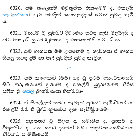
6320. යම් කලෙක්හි මවුකුසින් නික්මෙම් ද, එකල්හි
සැවැත්නුවර
හැම සුවඳින් කවනලද්දාක් මෙන් සුවඳ හැමී
ය.
6321. මනරම් වූ සුමිහිරි දිව්‍යමය සුවඳ ඇති මල්වැසි ද
වට. මාහැඟි සුගන්‍ධධූමයෝ ද එකෙණෙහි හමා ගියහ.
6322. යම් ගෘහයක මම උපනෙම් ද, දෙවියෝ ඒ ගෘහය
සියලු සුවඳ දුම් හා මල් සුවඳින් සුවඳ කැවූහ.
397
6323. යම් කලෙක්හි (මම) භද්‍ර වූ ප්‍රථම යෞවනයෙහි
සිටි තරුණයෙක් වූයෙම් ද එකල්හි බුදුරජතෙම පිරිස්
සහිත වූ
සේල
බ්‍රාහ්මණයා හික්මවා-
6324. ඒ සියල්ලන් සමග සැවැත් පුරයට පැමිණියේ ය.
එකල්හි මම ඒ බුද්ධානුභාවය දැක පැවිදිවූයෙම්-
6325. අනුත්තර වූ සීලය ද, සමාධිය ද, ප්‍රඥාව ද,
විමුක්තිය ද, යන සතර දහමුන් වඩා ආස්‍රවක්‍ෂයසඞ්ඛ්‍යාත
නිවනට පැමිණියෙමි.