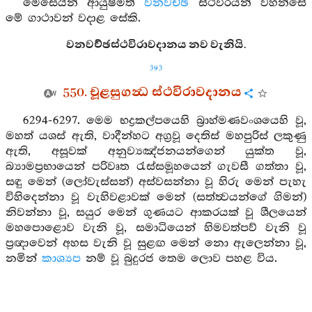
මෙසෙයින් ආයුෂ්මත්
වනවච්ඡ
ස්ථවිරයන් වහන්සේ
මේ ගාථාවන් වදාළ සේකි.
වනවච්ඡස්ථවිරාවදානය නව වැනියි.
393
550. චූළසුගන්‍ධ ස්ථවිරාවදානය
6294-6297. මෙම භද්‍රකල්පයෙහි බ්‍රාහ්මණවංශයෙහි වූ,
මහත් යශස් ඇති, වාදීන්හට අග්‍රවූ දෙතිස් මහපුරිස් ලකුණු
ඇති, අසූවක් අනුව්‍යඤ්ජනයන්ගෙන් යුක්ත වූ,
බ්‍යාමප්‍රභායෙන් පරිවෘත රැස්සමූහයෙන් ගැවසී ගත්තා වූ,
සඳු මෙන් (ලෝවැස්සන්) අස්වසන්නා වූ හිරු මෙන් පැහැ
විහිදෙන්නා වූ වැහිවළාවක් මෙන් (සත්ත්‍වයන්ගේ ගිමන්)
නිවන්නා වූ, සයුර මෙන් ගුණයට ආකරයක් වූ ශීලයෙන්
මහපොළොව වැනි වූ, සමාධියෙන් හිමවත්පව් වැනි වූ
ප්‍රඥාවෙන් අහස වැනි වූ සුළඟ මෙන් නො ඇලෙන්නා වූ,
නමින්
කාශ්‍යප
නම් වූ බුදුරජ තෙම ලොව පහළ විය.