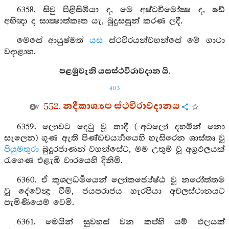
6358. සිවු පිළිසිඹියා ද, මෙ අෂ්ටවිමෝක්‍ෂ ද, ෂඩ්
අභිඥා ද සාක්‍ෂාත්කෘත යැ, බුදුසසුන් කරණ ලදී.
මෙසේ ආයුෂ්මත්
යස
ස්ථවිරයන්වහන්සේ මේ ගාථා
වදාළාහ.
පළමුවැනි යසස්ථවිරාවදාන යි.
403
552. නදීකාශ්‍යප ස්ථවිරාවදානය
6359. ලොවට දෙටු වූ තාදී (-අටලෝ දහමින් නො
සැලෙන) ගුණ ඇති පිණ්ඩචර්‍ය්‍යායෙහි හැසිරෙන ශාස්තෘ වූ
පියුමතුරා
බුදුරජාණන් වහන්සේට, මම උතුම් වූ අග්‍රඵලයක්
රැගෙණ එළැඹි වාරයෙහි දිනිමි.
6360. ඒ කුශලධර්‍මයෙන් ලෝකජ්‍යේෂ්ඨ වූ නරෝත්තම
වූ දේවේන්‍ද්‍ර වීමි, ජයපරාජය හැරපියා අචලස්ථානයට
පැමිණියෙම් වෙමි.
6361. මෙයින් සුවහස් වන කප්හි යම් ඵලයක්