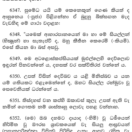
6347. සුමේධ යයි යම් කෙනෙකුන් ගෙණ කියත් ද
ආහුනෙය (-පූජා) පිළිගන්නා ඒ බුදුහු බික්සඟන මැද
වැඩහිඳ මේ ගාථා වදාළහ:
6348. “යමෙක් ආහාරපානයෙන් මා හා මේ සියල්ලන්
(භික්‍ෂූන්) හා සැතැප්වී ද, ඔහු කීර්‍තන කෙරෙමි (-කියමි).
එසේ කියන මා බස් අසවු.
6349. මෙ අටළොස්කප්සියයක් මුළුල්ලෙහි දෙව්ලොව
ඉඳුරන් පිනවන්නේ ය, දහසක් වර සක්විතිරජ වන්නේ ය.
6350. උපත් විසින් දෙවිබව ය යළි මිනිස්බව ය යන
යම් ගතියකට එළැඹෙන්නේ ද, ඔහට සියල්ල රන්මුවා වූ
සෙවෙනියක් ධරන්නේ ය.
6351. තිස්දහස් වන කප්හි ඔකාවස් කුලැ උපත් ඇති වැ
නමින් ගෞතම නම් ශාස්තෘහු ලොවැ පහළ වන්නාහ.
6352. (මෙ) ඔබ දහමට දායාද (-හිමි) වූ ධර්‍මයෙන්
නිර්මිත වූ ඖරස ශ්‍රාවකයෙක් වැ සියලු ආස්‍රවයන්
(පහානපරිඤ්ඤා විසින්) පිරිසිඳ දැනැ ආස්‍රව රහිත වැ