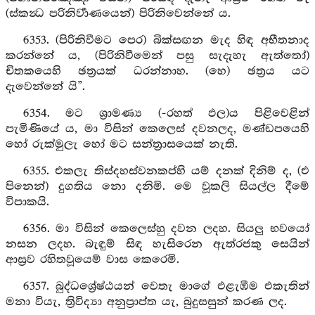
(ස්කන්‍ධ පරිනිර්‍වාණයෙන්) පිරිනිවෙන්නේ ය.
6353. (පිරිනිවීමට පෙර) බික්සඟන මැද හිඳ අභීතනාද
කරන්නේ ය, (පිරිනිවීමෙන් පසු සැදැහැ ඇත්තෝ)
චිතකයෙහි ඡත්‍රයක් ධරන්නාහ. (හෙ) ඡත්‍රය යට
දැවෙන්නේ යි”.
6354. මට ශ්‍රාමණ්‍ය (-රහත් ඵල)ය පිළිවෙළින්
පැමිණියේ ය, මා විසින් කෙලෙස් දවනලද, මණ්ඩපයෙහි
හෝ රුක්මුලැ හෝ මට සන්ත්‍රාසයෙක් නැති.
6355. එකලැ තිස්දහස්වනකප්හි යම් දනක් දිනිම් ද, (එ
පිනෙන්) දුගතිය නො දනිමි. මෙ වූකලි සියල්ල දීමේ
විපාකයි.
6356. මා විසින් කෙලෙස්හු දවන ලදහ. සියලු භවයෝ
නසන ලදහ. බැඳුම් සිඳ හැසිරෙන ඇත්රජකු සෙයින්
ආස්‍රව රහිතවූයෙම් වාස කෙරෙමි.
6357. බුද්ධශ්‍රේෂ්ඨයන් වෙතැ මාගේ එළැඹීම එකැතින්
මනා වියැ, ත්‍රිවිද්‍යා අනුප්‍රාප්ත යැ, බුදුසසුන් කරණ ලද.