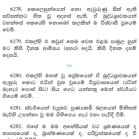
6278. කෙලෙසුන්ගෙන් නො ඇවුරුණු සිත් ඇති
සව්සත්නට හිත වූ අදහස් ඇති, ඒ බුද්ධශ්‍රාවකයන්
වහන්සේ කෙරෙහි නොබෝ කලකින් ම විශ්වාසී වූයෙම්
වෙමි.
6279. එකල්හි එ තවුස් තෙම වෙත එළඹ පාමුල හුන්
මට කිසි දිනක ආමිසය (අහර) දෙයි. කිසි දිනක දහම්
දෙසයි.
391
6280. එකල්හි මහත් වූ ප්‍රේමයෙන් ඒ බුද්ධශ්‍රාවකයන්
ඇසුරු කොට එයින් චුත වූයෙම් විප්‍රවාසයෙන් (රටින්
බැහැර ගොස් සිට) සිය ගෙට යන්නකු මෙන් ස්වර්‍ගයට
ගියෙම් වෙමි.
6281. ස්වර්‍ගයෙන් ච්‍යුතව පුණ්‍යකර්‍ම බලයෙන් මිනිසත්
බැව්හි උපන්නා වූ මම ගිහිගෙය හැර වහා පැවිදි වීමි.
6282. එසේ ම මම අනේසියක් වර ශ්‍රමණයෙක් ද
තාපසයෙක් ද, බ්‍රාහ්මණයෙක් ද, පරිව්‍රාජකයෙක් ද වී