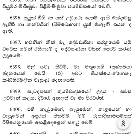
6395. (එහි) රිසිතැනෙක රිසිතාක් රන්මුවා මිණිමුවා
පියුම්රාමිණිමුවා පිළිමිණිමුවා පර්‍ය්‍යඞ්කයෝ වෙති.
6396. පුලුන් බිහි ඈ යුත් උඩුහුරු ලොම් ඇති එක්දාවලු
ඇතිරි හා කන්වයින් (බිම්බොහන) යුත් මාඇඟි ශයන ද
ඇති.
6397. භවනින් නික් මැ දේවචාරිකා සරනුයෙම් යම්
විටෙක ගමන් රිසියෙම් ද, දේවගණයා විසින් පෙරටු කරණ
ලදුයෙම්-
6398. මල් යටැ සිටිමි, මා මතුයෙහි (පුෂ්පමය)
ඡදනයෙක් වෙයි, (එ) අවට සියක්යොත්නෙකැ
කිණිහිරිමලින් වැසුණු ඡදනයෙකි.
6399. සැටදහසක් තූර්‍ය්‍යවාදකයෝ උදය - සවස
උවටැන් කළහ, දිවාරෑ අනලස් වැ මා පිරිවරත්.
6400. එහි නැටුමෙන්, ගැයුමෙන්, තාළයෙන් හා
වැයුමෙන් ඉඳුරන් පිනවමි. මම් රූපාදිකාමසම්පත්
රිසියෙනුයෙම් කෙළිදෙළෙන් සතුටු වෙමි.