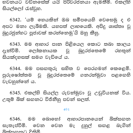
භවනයට වඩිනසේක් යයි පිරිවරජනයා ඇමතීමි. එකල්හි
සියල්ලෝ රැස්වූහ.
6342. ‘යම් හෙයකින් ඔබ සමීපයෙහි වෙසෙමු ද එ
අපට මනා ලැබීමකි. යහපත් ලාභයෙකි. අපිදු ශාස්තෘ වූ
බුදුරජුන්හට පූජාවක් කරන්නෙමු’යි ඔහු කීහු.
6343. මම ආහාර පාන පිළියෙල කොට තබා කාලය
දැන්විමි. ලෝකනායක වූ බුදුරජතෙමේ රහතුන්
සියක්දහසක් සමග වැඩියේ ය.
6344. මම පසඟතුරු සහිත ව පෙරගමන් කෙළෙමි.
පුරුෂෝත්තම වූ බුදුරජතෙමේ ගනරන්මුවා පළඟෙහි
වැඩහුන්නේ ය.
6345. එකල්හි සියල්ල රුවන්මුවා වූ උඩුවියනක් විය.
උතුම් බික් සඟනට විජිනීහු පවන් සලත්.
401
6346. මම බොහෝ ආහාරපානයෙන් බික්සඟන
සැතැප්වීමි. වෙන වෙන මැ දුහුල් සඟළ බැගින්
බික්සඟනට දිනිමි.