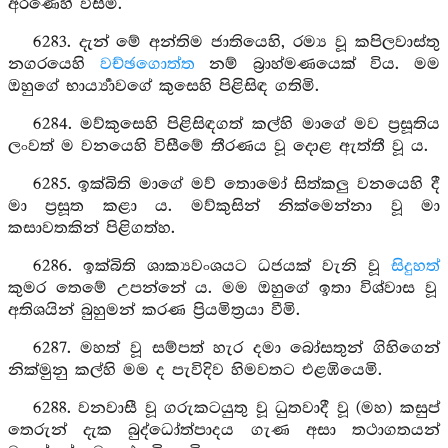
අරණෙහි විසීමි.
6283. දැන් මේ අන්තිම ජාතියෙහි, රම්‍ය වූ කපිලවාස්තු
නගරයෙහි
වච්ඡගොත්ත
නම් බ්‍රාහ්මණයෙක් විය. මම
ඔහුගේ භාර්‍ය්‍යාවගේ කුසෙහි පිළිසිඳ ගතිමි.
6284. මව්කුසෙහි පිළිසිඳගත් කල්හි මාගේ මව ප්‍රසූතිය
ලංවත් ම වනයෙහි විසීමේ තීරණය වූ දොළ ඇත්තී වූ ය.
6285. ඉක්බිති මාගේ මව් තොමෝ සිත්කලු වනයෙහි දී
මා ප්‍රසූත කළා ය. මව්කුසින් නික්මෙන්නා වූ මා
කසාවතකින් පිළිගත්හ.
6286. ඉක්බිති ශාක්‍යවංශයට ධජයක් වැනි වූ
සිදුහත්
කුමර තෙමේ උපන්නේ ය. මම ඔහුගේ ඉතා විශ්වාස වූ
අතිශයින් බුහුමන් කරණ ප්‍රියමිත්‍රයා වීමි.
6287. මහත් වූ සම්පත් හැර දමා බෝසතුන් ගිහිගෙන්
නික්මුනු කල්හි මම ද පැවිදිව හිමවතට එළඹියෙමි.
6288. වනවාසී වූ ගරුකටයුතු වූ ධුතවාදී වූ (මහ) කසුප්
තෙරුන් දැක බුද්ධෝත්පාදය ගැණ අසා තථාගතයන්