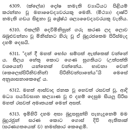
6309. (ක්ලේශ) දෝෂ නමැති ව්‍යාධියට පිළියම්
කරන්නා වූ මහාවෛද්‍යවරයකු මෙනි. (මිථ්‍යා) දෘෂ්ටි
නමැති ගඩය සිඳුනා වූ ශ්‍රේෂ්ඨ ශල්‍යවෛද්‍යවරයකු වැනිය.
6310. එකල්හි දෙවිමිනිසුන් ගරු කරණ ලද ලොව
බබුළුවන්නා වූ මිනිස්නට හිරු වූ ඒ බුදුරජතෙම පිරිස්මැද
දහම් දෙසයි.
6311. “දන් දී මහත් භෝග සම්පත් ඇත්තෙක් වන්නේ
ය. සීලය හේතු කොට ගෙණ සුගතියට (උත්පත්ති
වශයෙන්) යන්නෙක් වන්නේය. භාවනා වෙන්
(කෙලෙස්පිරිනිවනින්) පිරිනිවන්පානේය”යි මෙසේ
අනුශාසනාකෙළේ ය.
6312. මහත් ආස්වාද ජනක වූ හෙවත් රසවත් වූ, ආදි
මධ්‍ය පර්‍ය්‍යවසාන කල්‍යාණ වූ එ දහම් දෙසුම සියලු පිරිස
මහත් රසවත් අමෘතයක් මෙන් අසත්.
6313. ඉමිහිරි දහම අසා බුදුසසුන්හි පැහැදුනෙම් මම
බුදුරජුන් සරණ කොට ගොස් දිවි ඇතිතාක්
(සරණගතයෙක් ව) නමස්කාර කෙළෙමි.