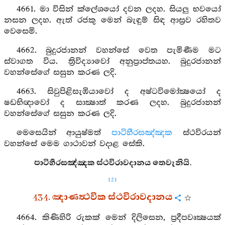
4661. මා විසින් ක්ලේශයෝ දවන ලදහ. සියලු භවයෝ
නසන ලදහ. ඇත් රජකු මෙන් බැඳුම් සිඳ ආස්‍රව රහිතව
වෙසෙමි.
4662. බුදුරජානන් වහන්සේ වෙත පැමිණීම මට
ස්වාගත විය. ත්‍රිවිද්‍යාවෝ අනුප්‍රාප්තයහ. බුදුරජානන්
වහන්සේගේ සසුන කරණ ලදි.
4663. සිවුපිළිසැඹියාවෝ ද අෂ්ටවිමෝක්‍ෂයෝ ද
ෂඩභිඥාවෝ ද සාක්‍ෂාත් කරණ ලදහ. බුදුරජානන්
වහන්සේගේ සසුන කරණ ලදි.
මෙසෙයින් ආයුෂ්මත්
පාටිහීරසඤ්ඤක
ස්ථවිරයන්
වහන්සේ මෙම ගාථාවන් වදාළ සේකි.
පාටිහීරසඤ්ඤක ස්ථවිරාවදානය තෙවැනියි.
121
434. ඤාණත්‍ථවික ස්ථවිරාවදානය
4664. කිණිහිරි රුකක් මෙන් දිලිසෙන, ප්‍රදීපවෘක්‍ෂයක්