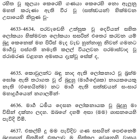
රහිත වූ කුලයා කෙරෙහි ගණයා කෙරෙහි නො ඇලුනු
මහත් කරුණා ඇති වීර වූ (සත්ත්‍වයන්) හික්මවන
උපායෙහි නිපුණ වූ-
4633-4634. පරවැඩෙහි උත්සුක වූ දෙවියන් සහිත
ලෝකයා හික්මවන ලෝකයා සසරින් එතෙර කරවන යම්
බුදු කෙනෙක් මහ පිරිස් මැද වැඩ හුන්නාහු නිවන් ගමනට
මාර්‍ගවූ පස්ගති නමැති කලල් වියලවන පරමාස්වාද වූ
ජරාමරණ වළහන අමෘතය දැක්වූ සේක් ද,
4635. කොවුලන්ට බඳු නාද ඇති ලෝකනාථ වූ බ්‍රහ්ම
ඝෝෂ ඇති තථාගත වූ ඒ බුදුහු (මාර්‍ගදේශක) නායකයෙකු
නැති (එහෙයින්ම) නට මාර්‍ග ඇති සත්ත්‍වයන් සංසාර
මහාදුර්‍ගයෙන් නගාලමින්-
4636. මාර්‍ග ධර්‍මය දෙසන ලෝකනායක වූ බුදුහු මා
විසින් දක්නා ලදහ. ඔබගේ දහම් අසා (මම) ශාසනයෙහි
පැවිදි වීමි.
4637. එකල්හි දු මම පැවිදිව ගණ සසගින් පෙළුනෙම්
බුදුසසුන් සිතමින් එකලාව ම සිත්කලු වෙනෙහි වාසය