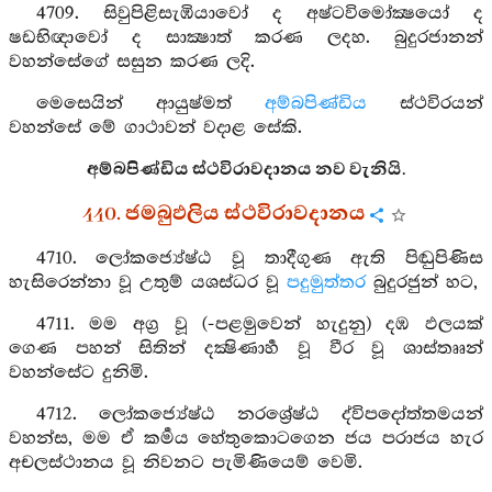
4709. සිවුපිළිසැඹියාවෝ ද අෂ්ටවිමෝක්‍ෂයෝ ද
ෂඩභිඥාවෝ ද සාක්‍ෂාත් කරණ ලදහ. බුදුරජානන්
වහන්සේගේ සසුන කරණ ලදි.
මෙසෙයින් ආයුෂ්මත්
අම්බපිණ්ඩිය
ස්ථවිරයන්
වහන්සේ මේ ගාථාවන් වදාළ සේකි.
අම්බපිණ්ඩිය ස්ථවිරාවදානය නව වැනියි.
440. ජමබුඵලිය ස්ථවිරාවදානය
4710. ලෝකජ්‍යේෂ්ඨ වූ තාදීගුණ ඇති පිඬුපිණිස
හැසිරෙන්නා වූ උතුම් යශස්ධර වූ
පදුමුත්තර
බුදුරජුන් හට,
4711. මම අග්‍ර වූ (-පළමුවෙන් හැදුනු) දඹ ඵලයක්
ගෙණ පහන් සිතින් දක්‍ෂිණාර්‍හ වූ වීර වූ ශාස්තෲන්
වහන්සේට දුනිමි.
4712. ලෝකජ්‍යේෂ්ඨ නරශ්‍රේෂ්ඨ ද්විපදෝත්තමයන්
වහන්ස, මම ඒ කර්‍මය හේතුකොටගෙන ජය පරාජය හැර
අචලස්ථානය වූ නිවනට පැමිණියෙම් වෙමි.