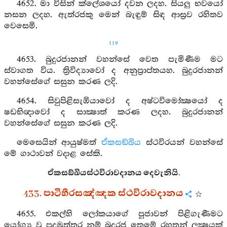
4652. මා විසින් ක්ලේශයෝ දවන ලදහ. සියලු භවයෝ
නසන ලදහ. ඇත්රජකු මෙන් බැඳුම් සිඳ ආස්‍රව රහිතව
වෙසෙමි.
119
4653. බුදුරජානන් වහන්සේ වෙත පැමිණීම මට
ස්වාගත විය. ත්‍රිවිද්‍යාවෝ ද අනුප්‍රාප්තයහ. බුදුරජානන්
වහන්සේගේ සසුන කරණ ලදි.
4654. සිවුපිළිසැඹියාවෝ ද අෂ්ටවිමෝක්‍ෂයෝ ද
ෂඩභිඥාවෝ ද සාක්‍ෂාත් කරණ ලදහ. බුදුරජානන්
වහන්සේගේ සසුන කරණ ලදි.
මෙසෙයින් ආයුෂ්මත්
ඒකසඞ්ඛිය
ස්ථවිරයන් වහන්සේ
මේ ගාථාවන් වදාළ සේකි.
ඒකසඞ්ඛියස්ථවිරාවදානය දෙවැනියි.
433. පාටිහීරසඤ්ඤක ස්ථවිරාවදානය
4655. එකල්හි ලෝකයාගේ පූජාවන් පිළිගැණීමට
යෝග්‍ය වූ පදුමුත්තර නම් බුදුරජ තෙමේ රහතුන් ලක්‍ෂයක්