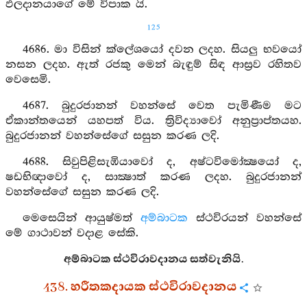
ඵලදානයාගේ මේ විපාක යි.
125
4686. මා විසින් ක්ලේශයෝ දවන ලදහ. සියලු භවයෝ
නසන ලදහ. ඇත් රජකු මෙන් බැඳුම් සිඳ ආස්‍රව රහිතව
වෙසෙමි.
4687. බුදුරජානන් වහන්සේ වෙත පැමිණීම මට
ඒකාන්තයෙන් යහපත් විය. ත්‍රිවිද්‍යාවෝ අනුප්‍රාප්තයහ.
බුදුරජානන් වහන්සේගේ සසුන කරණ ලදි.
4688. සිවුපිළිසැඹියාවෝ ද, අෂ්ටවිමෝක්‍ෂයෝ ද,
ෂඩභිඥාවෝ ද, සාක්‍ෂාත් කරණ ලදහ. බුදුරජානන්
වහන්සේගේ සසුන කරණ ලදි.
මෙසෙයින් ආයුෂ්මත්
අම්බාටක
ස්ථවිරයන් වහන්සේ
මේ ගාථාවන් වදාළ සේකි.
අම්බාටක ස්ථවිරාවදානය සත්වැනියි.
438. හරීතකදායක ස්ථවිරාවදානය