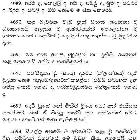
4689. අරළු ද, නෙල්ලි ද, අඹ ද, ජම්බු ද, බුළු ද, ඩෙබර
ද, බදුළු ද, බෙලි ද, මම තෙමේ ම රැස් කෙරෙමි.
4690. කඳු බෑවුමක වැඩ හුන් ධ්‍යාන කරන්නා වූ
ධ්‍යානයෙහි ඇලුනා වූ ආබාධයකින් පෙළෙන්නා වූ
(සමාන කොට තැකීමට) දෙවැන්නකු නැත්තා වූ බුදුරජුන්
දැක,
4691. මම අරළු ගෙණ බුදුරජුන් හට දුනිමි. බෙහෙත්
කළ කෙණෙහි රෝගය සන්සිඳුනේ ය.
4692. සන්සිඳුනා වූ (කාය) දරථය (ක්ලාන්තය) ඇති
බුදුරජ තෙම අනුමෝදනාවක් කළේය: “මෙම බෙහෙත් දන
හේතු කොට ගෙණ ද, රෝගව්‍යුපශමය හේතුකොට ගෙණ
ද,
4693. දෙවි වූයේ හෝ මිනිස් වූයේ හෝ අන් ජාතියක
උපන්නේ හෝ ඒ සියලු තන්හි සුව ඇත්තෙක් වෙව.
තොපට ව්‍යාධියක් නො පැමිණේවා”.
4694. සියල්ල තෙමේ ම අවබෝධ කළා වූ පස්මරුන්
දිනූ සම්බුදුන් වහන්සේ මේ වචන කියා අහසෙහි යන