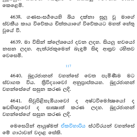
කෙළෙමි.
4638. ගණසංසර්‍ගයෙහි බිය දක්නා සුලු වූ මාගේ
ස්වකීය කාය විවේකය චිත්තයාගේ විවේකයට මහත් හේතු
වූයේ වී.
4639. මා විසින් ක්ලේශයෝ දවන ලදහ. සියලු භවයෝ
නසන ලදහ. ඇත්රජකුමෙන් බැඳුම් සිඳ ආස්‍රව රහිතව
වෙසෙමි.
117
4640. බුදුරජානන් වහන්සේ වෙත පැමිණීම මට
ස්වාගත විය. ත්‍රිවිද්‍යාවෝ අනුප්‍රාප්තයහ. බුදුරජානන්
වහන්සේගේ සසුන කරණ ලදි.
4641. සිවුපිළිසැඹියාවෝ ද අෂ්ටවිමෝක්‍ෂයෝ ද
ෂඩභිඥාවෝ ද සාක්‍ෂාත් කරණ ලදහ. බුදුරජානන්
වහන්සේගේ සසුන කරණ ලදි.
මෙසෙයින් ආයුෂ්මත්
ඒකවිහාරිය
ස්ථවිරයන් වහන්සේ
මේ ගාථාවන් වදාළ සේකි.