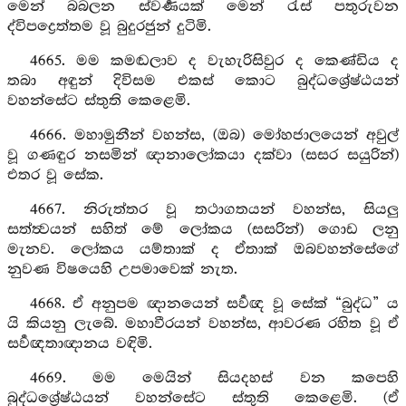
මෙන් බබලන ස්වර්‍ණයක් මෙන් රැස් පතුරුවන
ද්විපද්‍රෙත්තම වූ බුදුරජුන් දුටිමි.
4665. මම කමඬලාව ද වැහැරිසිවුර ද කෙණ්ඩිය ද
තබා අඳුන් දිවිසම එකස් කොට බුද්ධශ්‍රේෂ්ඨයන්
වහන්සේට ස්තුති කෙළෙමි.
4666. මහාමුනීන් වහන්ස, (ඔබ) මෝහජාලයෙන් අවුල්
වූ ගණඳුර නසමින් ඥානාලෝකයා දක්වා (සසර සයුරින්)
එතර වූ සේක.
4667. නිරුත්තර වූ තථාගතයන් වහන්ස, සියලු
සත්ත්‍වයන් සහිත් මේ ලෝකය (සසරින්) ගොඩ ලනු
මැනව. ලෝකය යම්තාක් ද ඒතාක් ඔබවහන්සේගේ
නුවණ විෂයෙහි උපමාවෙක් නැත.
4668. ඒ අනුපම ඥානයෙන් සර්‍වඥ වූ සේක් “බුද්ධ” ය
යි කියනු ලැබේ. මහාවීරයන් වහන්ස, ආවරණ රහිත වූ ඒ
සර්‍වඥතාඥානය වඳිමි.
4669. මම මෙයින් සියදහස් වන කපෙහි
බුද්ධශ්‍රේෂ්ඨයන් වහන්සේට ස්තුති කෙළෙමි. (ඒ