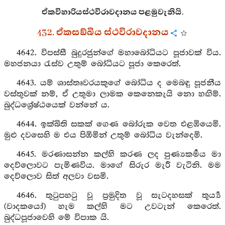
ඒකවිහාරියස්ථවිරාවදානය පළමුවැනියි.
432. ඒකසඞ්ඛිය ස්ථවිරාවදානය
4642. විපස්සී බුදුරජුන්ගේ මහාබෝධියට පූජාවක් විය.
මහජනයා රැස්ව උතුම් බෝධියට පූජා කෙරෙත්.
4643. යම් ශාස්තෘවරයකුගේ බෝධිය ද මෙබඳු පූජනීය
වස්තුවක් නම්, ඒ උතුමා ලාමක කෙනෙකැයි නො හඟිම්.
බුද්ධශ්‍රේෂ්ඨයෙක් වන්නේ ය.
4644. ඉක්බිති සකක් ගෙණ බෝරුක වෙත එළඹියෙමි.
මුළු දවසෙහි ම එය පිඹිමින් උතුම් බෝධිය වැන්දෙමි.
4645. මරණාසන්න කල්හි කරණ ලද පුණ්‍යකර්‍මය මා
දෙව්ලොවට පැමිණවිය. මාගේ සිරුර මැරී වැටිනි. මම
දෙව්ලොව සිත් අලවා වසමි.
4646. තුටුපහටු වූ ප්‍රමුදිත වූ සැටදහසක් තූර්‍ය්‍ය
(වාදකයෝ) හැම කල්හි මට උවටැන් කෙරෙත්.
බුද්ධපූජාවෙහි මේ විපාක යි.