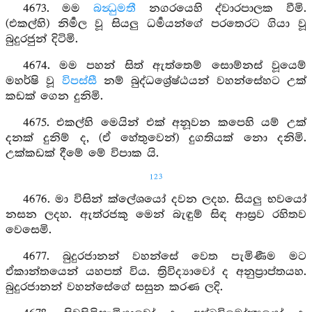
4673. මම
බන්‍ධුමතී
නගරයෙහි ද්වාරපාලක වීමි.
(එකල්හි) නිර්‍මල වූ සියලු ධර්‍මයන්ගේ පරතෙරට ගියා වූ
බුදුරජුන් දිටිමි.
4674. මම පහන් සිත් ඇත්තෙම් සොම්නස් වූයෙම්
මහර්ෂි වූ
විපස්සී
නම් බුද්ධශ්‍රේෂ්ඨයන් වහන්සේහට උක්
කඩක් ගෙන දුනිමි.
4675. එකල්හි මෙයින් එක් අනූවන කපෙහි යම් උක්
දනක් දුනිම් ද, (ඒ හේතුවෙන්) දුගතියක් නො දනිමි.
උක්කඩක් දීමේ මේ විපාක යි.
123
4676. මා විසින් ක්ලේශයෝ දවන ලදහ. සියලු භවයෝ
නසන ලදහ. ඇත්රජකු මෙන් බැඳුම් සිඳ ආස්‍රව රහිතව
වෙසෙමි.
4677. බුදුරජානන් වහන්සේ වෙත පැමිණීම මට
ඒකාන්තයෙන් යහපත් විය. ත්‍රිවිද්‍යාවෝ ද අනුප්‍රාප්තයහ.
බුදුරජානන් වහන්සේගේ සසුන කරණ ලදි.