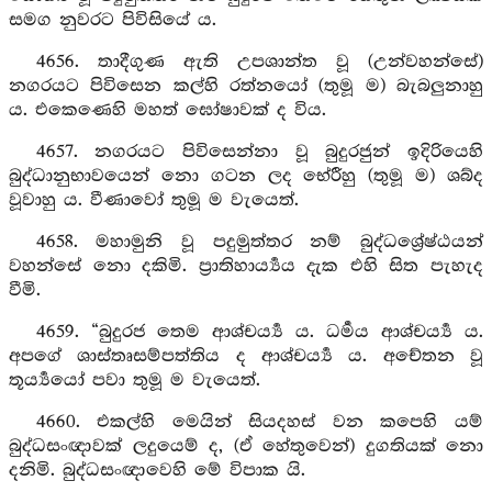
සමග නුවරට පිවිසියේ ය.
4656. තාදීගුණ ඇති උපශාන්ත වූ (උන්වහන්සේ)
නගරයට පිවිසෙන කල්හි රත්නයෝ (තුමූ ම) බැබලුනාහු
ය. එකෙණෙහි මහත් ඝෝෂාවක් ද විය.
4657. නගරයට පිවිසෙන්නා වූ බුදුරජුන් ඉදිරියෙහි
බුද්ධානුභාවයෙන් නො ගටන ලද භේරීහු (තුමූ ම) ශබ්ද
වූවාහු ය. වීණාවෝ තුමූ ම වැයෙත්.
4658. මහාමුනි වූ පදුමුත්තර නම් බුද්ධශ්‍රේෂ්ඨයන්
වහන්සේ නො දකිමි. ප්‍රාතිහාර්‍ය්‍යය දැක එහි සිත පැහැද
වීමි.
4659. “බුදුරජ තෙම ආශ්චර්‍ය්‍ය ය. ධර්‍මය ආශ්චර්‍ය්‍ය ය.
අපගේ ශාස්‍තෘසම්පත්තිය ද ආශ්චර්‍ය්‍ය ය. අචේතන වූ
තූර්‍ය්‍යයෝ පවා තුමූ ම වැයෙත්.
4660. එකල්හි මෙයින් සියදහස් වන කපෙහි යම්
බුද්ධසංඥාවක් ලදුයෙම් ද, (ඒ හේතුවෙන්) දුගතියක් නො
දනිමි. බුද්ධසංඥාවෙහි මේ විපාක යි.