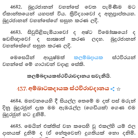
4682. බුදුරජානන් වහන්සේ වෙත පැමිණීම මට
ඒකාන්තයෙන් යහපත් විය. ත්‍රිවිද්‍යාවෝ ද අනුප්‍රාප්තයහ.
බුදුරජානන් වහන්සේගේ සසුන කරණ ලදි.
4683. සිවුපිළිසැඹියාවෝ ද අෂ්ට විමෝක්‍ෂයෝ ද
ෂඩභිඥාවෝ ද සාක්‍ෂාත් කරණ ලදහ. බුදුරජානන්
වහන්සේගේ සසුන කරණ ලදි.
මෙසෙයින් ආයුෂ්මත්
කලම්බදායක
ස්ථවිරයන්
වහන්සේ මේ ගාථාවන් වදාළ සේකි.
කලම්බදායකස්ථවිරාවදානය සවැනියි.
437. අම්බාටකදායක ස්ථවිරාවදානය
4684. මහවනයෙහි දී සියල්ල තෙමේ ම දත් පස් මරුන්
දිනූ බුදුරජුන් දැක මම ඇඹරැල්ල (ගෙඩියක්) ගෙණ එම
බුදුරජුන් හට දුනිමි.
4685. මෙයින් එක්තිස් වන කපෙහි වූ එකල්හි යම් ඵල
දානයක් දුනිම් ද (ඒ හේතුවෙන්) දුගතියක් නො දනිමි.