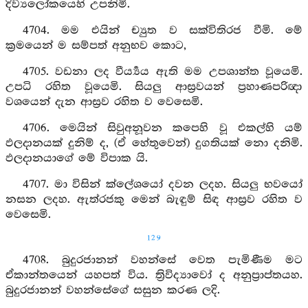
දිව්‍යලෝකයෙහි උපනිමි.
4704. මම එයින් ච්‍යුත ව සක්විතිරජ වීමි. මේ
ක්‍රමයෙන් ම සම්පත් අනුභව කොට,
4705. වඩනා ලද වීර්‍ය්‍යය ඇති මම උපශාන්ත වූයෙමි.
උපධි රහිත වූයෙමි. සියලු ආස්‍රවයන් ප්‍රහාණපරිඥා
වශයෙන් දැන ආස්‍රව රහිත ව වෙසෙමි.
4706. මෙයින් සිවුඅනූවන කපෙහි වූ එකල්හි යම්
ඵලදානයක් දුනිම් ද, (ඒ හේතුවෙන්) දුගතියක් නො දනිමි.
ඵලදානයාගේ මේ විපාක යි.
4707. මා විසින් ක්ලේශයෝ දවන ලදහ. සියලු භවයෝ
නසන ලදහ. ඇත්රජකු මෙන් බැඳුම් සිඳ ආස්‍රව රහිත ව
වෙසෙමි.
129
4708. බුදුරජානන් වහන්සේ වෙත පැමිණීම මට
ඒකාන්තයෙන් යහපත් විය. ත්‍රිවිද්‍යාවෝ ද අනුප්‍රාප්තයහ.
බුදුරජානන් වහන්සේගේ සසුන කරණ ලදි.