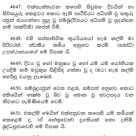
4647. එක්සැත්තෑවන කපෙහි සිවුමහ දිවයින් හා
සිව්සයුරු කෙළවර කොට ඇති පෘථිවියට අධිපති වූ සතුරු
රජුන් ජයගන්නා සුලු වූ ජම්බුද්වීපයට අධිපති වූ සුදස්සන
නම් (සක්විති) රජෙක් වීමි.
4648. එහි සප්තාඞ්ගික තුර්‍ය්‍යයයෝ හැම කල්හි මා
පිරිවරත්. ස්වකීය කර්‍මය අනුභව කරමි. (බෝධි)
උපස්ථානයාගේ මේ විපාක යි.
4649. දිව්‍ය වූ හෝ මනුෂ්‍ය වූ හෝ යම් යම් යෝනියක
උපදිම් නම් මවුකුස පිළිසිඳ ගත්තා වූ ද (මට) හැම කල්හි
හෙරීහු වයනු ලැබෙත්.
4650. සම්බුදුරජුන් වෙත එළඹ, සම්පත් අනුභව කොට
අතිශයින් ක්‍ෂේම වූ ශිව වූ අමෘත වූ අවලපදය වන
නිවනට පැමිණියෙම් වෙමි.
4651. එකල්හි මෙයින් එක්අනූවන කපෙහි යම් කර්‍මයක්
කෙළෙම් ද, (ඒ හේතුවෙන්) දුගතියක් නො දනිමි.
බුද්ධපූජාවෙහි මේ විපාක යි.