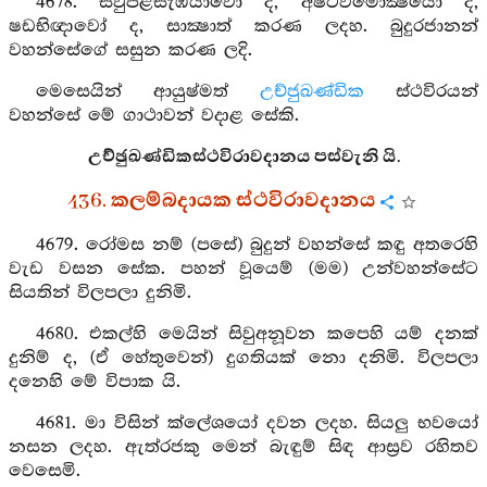
4678. සිවුපිළිසැඹියාවෝ ද, අෂ්ටවිමෝක්‍ෂයෝ ද,
ෂඩභිඥාවෝ ද, සාක්‍ෂාත් කරණ ලදහ. බුදුරජානන්
වහන්සේගේ සසුන කරණ ලදි.
මෙසෙයින් ආයුෂ්මත්
උච්ජුඛණ්ඩික
ස්ථවිරයන්
වහන්සේ මේ ගාථාවන් වදාළ සේකි.
උච්ඡුඛණ්ඩිකස්ථවිරාවදානය පස්වැනි යි.
436. කලම්බදායක ස්ථවිරාවදානය
4679. රෝමස නම් (පසේ) බුදුන් වහන්සේ කඳු අතරෙහි
වැඩ වසන සේක. පහන් වූයෙම් (මම) උන්වහන්සේට
සියතින් විලපලා දුනිමි.
4680. එකල්හි මෙයින් සිවුඅනූවන කපෙහි යම් දනක්
දුනිම් ද, (ඒ හේතුවෙන්) දුගතියක් නො දනිමි. විලපලා
දනෙහි මේ විපාක යි.
4681. මා විසින් ක්ලේශයෝ දවන ලදහ. සියලු භවයෝ
නසන ලදහ. ඇත්රජකු මෙන් බැඳුම් සිඳ ආස්‍රව රහිතව
වෙසෙමි.