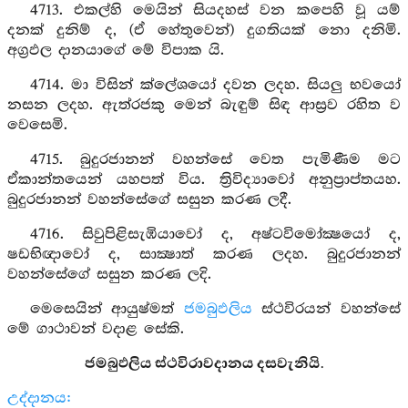
4713. එකල්හි මෙයින් සියදහස් වන කපෙහි වූ යම්
දනක් දුනිම් ද, (ඒ හේතුවෙන්) දුගතියක් නො දනිමි.
අග්‍රඵල දානයාගේ මේ විපාක යි.
4714. මා විසින් ක්ලේශයෝ දවන ලදහ. සියලු භවයෝ
නසන ලදහ. ඇත්රජකු මෙන් බැඳුම් සිඳ ආස්‍රව රහිත ව
වෙසෙමි.
4715. බුදුරජානන් වහන්සේ වෙත පැමිණීම මට
ඒකාන්තයෙන් යහපත් විය. ත්‍රිවිද්‍යාවෝ අනුප්‍රාප්තයහ.
බුදුරජානන් වහන්සේගේ සසුන කරණ ලදී.
4716. සිවුපිළිසැඹියාවෝ ද, අෂ්ටවිමෝක්‍ෂයෝ ද,
ෂඩභිඥාවෝ ද, සාක්‍ෂාත් කරණ ලදහ. බුදුරජානන්
වහන්සේගේ සසුන කරණ ලදි.
මෙසෙයින් ආයුෂ්මත්
ජමබුඵලිය
ස්ථවිරයන් වහන්සේ
මේ ගාථාවන් වදාළ සේකි.
ජමබුඵලිය ස්ථවිරාවදානය දසවැනියි.
උද්දානය: