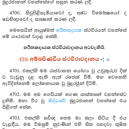
බුදුරජානන් වහන්සේගේ සසුන කරණ ලදී.
4700. සිවුපිළිසැඹියාවෝ ද, අෂ්ට විමෝක්‍ෂයෝ ද
ෂඩභිඥාවෝ ද සාක්‍ෂාත් කරණ ලදී.
මෙසෙයින් ආයුෂ්මත්
හරීතකද්‍රයක
ස්ථවිරයන් වහන්සේ
මේ ගාථාවන් වදාළ සේකි.
හරීතකදායක ස්ථවිරාවදානය අටවැනියි.
439. අම්බපිණ්ඩිය ස්ථවිරාවදානය
4701. එකල්හි මම රාජවාහන යෝග්‍ය වූ උඩුකුරුව දික්
ව වැඩුනු දළ ඇති ඇත් රජෙක් වීමි. මහ වෙනෙහි
ඇවිදින්නෙම් ලෝකනායක වූ බුදුරජුන් දිටිමි.
4702. මම අඹ ගෙඩියක් ගෙණ ශාස්තෲන් වහන්සේට
දුනිමි. මහා වීර වූ
සිද්ධාර්‍ත්‍ථ
බුදුරජානන් වහන්සේ එය
පිළිගත් සේක.
4703. එකල්හි සර්‍වඥ තෙම මා බලා සිටිය දී එය
වැළඳීය. මම විමසුම් නුවණින් එහි සිත පහදවා තුෂිත