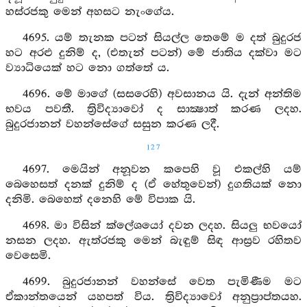
හස්රජකු මෙන් අහසට නැංගේය.
4695. යම් තැනක පටන් සියල්ල තෙමේ ම දත් බුදුරජ
හට අරළු දුනිම් ද, (එතැන් පටන්) මේ ජාතිය දක්වා මට
ව්‍යාධියෙක් හට නො ගත්තේ ය.
4696. මේ මාගේ (සසරෙහි) අවසානය යි. දැන් අන්තිම
භවය පවතී. ත්‍රිවිද්‍යාවෝ ද සාක්‍ෂාත් කරණ ලදහ.
බුදුරජානන් වහන්සේගේ සසුන කරණ ලදී.
127
4697. මෙයින් අනූවන කපෙහි වූ එකල්හි යම්
බෙහෙසත් දනක් දුනිම් ද (ඒ හේතුවෙන්) දුගතියක් නො
දනිමි. බෙහෙත් දනෙහි මේ විපාක යි.
4698. මා විසින් ක්ලේශයෝ දවන ලදහ. සියලු භවයෝ
නසන ලදහ. ඇත්රජකු මෙන් බැඳුම් සිඳ ආස්‍රව රහිතව
වෙසෙමි.
4699. බුදුරජානන් වහන්සේ වෙත පැමිණීම මට
ඒකාන්තයෙන් යහපත් විය. ත්‍රිවිද්‍යාවෝ අනුප්‍රාප්තයහ.