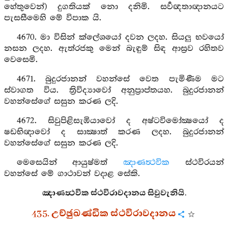
හේතුවෙන්) දුගතියක් නො දනිමි. සර්‍වඥතාඥානයට
පැසසීමෙහි මේ විපාක යි.
4670. මා විසින් ක්ලේශයෝ දවන ලදහ. සියලු භවයෝ
නසන ලදහ. ඇත්රජකු මෙන් බැඳුම් සිඳ ආස්‍රව රහිතව
වෙසෙමි.
4671. බුදුරජානන් වහන්සේ වෙත පැමිණීම මට
ස්වාගත විය. ත්‍රිවිද්‍යාවෝ අනුප්‍රාප්තයහ. බුදුරජානන්
වහන්සේගේ සසුන කරණ ලදි.
4672. සිවුපිළිසැඹියාවෝ ද අෂ්ටවිමෝක්‍ෂයෝ ද
ෂඩභිඥාවෝ ද සාක්‍ෂාත් කරණ ලදහ. බුදුරජානන්
වහන්සේගේ සසුන කරණ ලදි.
මෙසෙයින් ආයුෂ්මත්
ඤාණත්‍ථවික
ස්ථවිරයන්
වහන්සේ මේ ගාථාවන් වදාළ සේකි.
ඤාණත්‍ථවික ස්ථවිරාවදානය සිවුවැනියි.
435. උච්ඡුඛණ්ඩික ස්ථවිරාවදානය