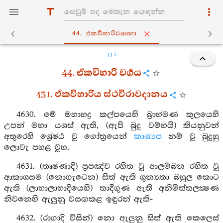
44. එකවිහාරිවග‍්ගො
115
44. ඒකවිහාරී වර්‍ගය
431. ඒකවිහාරිය ස්ථවිරාවදානය
4630. මේ මහාහද්‍ර කල්පයෙහි බ්‍රාහ්මණ කුලයෙහි
උපන් මහා යශස් ඇති, (ඇපි බුදු වම්හයි) කියනුවන්
අතුරෙහි ශ්‍රේෂ්ඨ වූ ගෝත්‍රයෙන්
කාශ්‍යප
නම් වූ බුදුහු
ලොවැ පහළ වූහ.
4631. (තෘෂ්ණාදි) ප්‍රපඤ්ච රහිත වූ ආලම්බන රහිත වූ
ආකාශසම (නොගැටෙන) සිත් ඇති ශුන්‍යතා බහුල කොට
ඇති (ලාභාලාභාදියෙහි) තාදීගුණ ඇති අනිමිත්තලක්‍ෂණ
නිවනෙහි ඇලුනු වසඟකළ ඉඳුරන් ඇති-
4632. (රාගාදි විසින්) නො ඇලුනු සිත් ඇති කෙලෙස්