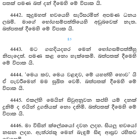
පතක් පමණ බත් දන් දීමෙහි මේ විපාක යි.
4442. කුදුමහත් භවයෙහි සැරිසරමින් අපමණ ධනය
ලබමි. මාගේ භෝගසම්පත්තියෙහි අඩුබවෙක් නැත.
බත්පතක් දීමෙහි මේ විපාක යි.
85
4443. මට ගඟදියදහර මෙන් භෝගසම්පත්තීහු
නිපැදෙත්. පමණ කළ නො හැක්කෙමි. බත්පතක් දීමෙහි
මේ විපාක යි.
4444. ‘මෙය කව, මෙය වළඳව, මේ යහන්හි හොව’ යි
ඒ පැවරීමෙන් මම සුඛිත වෙමි. බත්පතක් දීමෙහි මේ
විපාක යි.
4445. එකල්හි මෙයින් සිවුඅනූවන කප්හි යම් දනක්
දුනිම් ද එයින් දුගතියක් නො දනිමි. බත්පතක් දීමෙහි මේ
විපාක යි.
4446. මා විසින් ක්ලේශයෝ දවන ලදහ. සියලු භවයෝ
නසන ලදහ. ඇත්රජකු මෙන් බැඳුම් සිඳ ආස්‍රව රහිතව