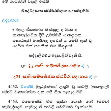
මේ ගාථාවන් වදාළ සේකි
මඤ්චදායක ස්ථවිරාවදානය දසවැනියි.
උද්දානය:
භද්දාලි ඒකඡත්ත තිණසූල ද මංස ද
නාගපල්ලවික දීපී උච්ඡඞ්ගී යාගුදායක
පත්‍ථොදනී මඤ්චදද දසවත් ය මෙහි දැක් වූ
දෙසිය එක් ගයකින් එය ගිණූයේ.
භද්දාලිවර්‍ගය දෙසාළිස් වැනි යි.
43. සකිංසම්මජ්ජක වර්‍ගය
421. සකිංසම්මජ්ජක ස්ථවිරාවදානය
4462.
විපස්සී
බුදුරජුන්ගේ උතුම් වූ පාටලී (=පළොල්)
බෝධි වෘක්‍ෂරාජයා දැක එහි සිත පැහැද වීමි.
4463. එකෙණෙහි මම මුස්න ගෙණ බෝ (මළුව)
හැමැද්දෙමි. හැමැද ඒ පාටලී බෝධියට වැන්දෙමි.