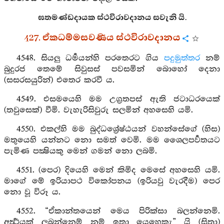
ඝතමණ්ඩදායක ස්ථවිරාවදානය සවැනි යි.
427. ඒකධම්මසවණිය ස්ථවිරාවදානය
4548. සියලු ධර්‍මයන්හි පරතෙරට ගිය
පදුමුත්තර
නම්
බුදුරජ තෙමේ සිවුසස් පවසමින් බොහෝ දෙනා
(සසරසයුරින්) එතෙර කරවී ය.
4549. එසමයෙහි මම උග්‍රතපස් ඇති ජටාධරයෙක්
(තවුසෙක්) වීමි. වැහැරිසිවුරු සලමින් අහසෙහි යමි.
4550. එකල්හි මම බුද්ධශ්‍රේෂ්ඨයන් වහන්සේගේ (හිස)
මතුයෙහි යන්නට නො සමත් වෙමි. මම ශෛලපර්‍වතයට
පැමිණ පක්‍ෂියකු මෙන් ගමන් නො ලබමි.
4551. (පෙර) දියෙහි මෙන් කිමිද මෙසේ අහසෙහි යමි.
මාගේ මේ ඉරියාපථ විකෝපනය (ඉරියවු වැරදීම) පෙර
නො වූ විරූ ය.
4552. “ඒකාන්තයෙන් මෙය පිරික්සා බලන්නෙමි.
අර්‍ත්‍ථයක් ලබන්නෙම් නම් ඉතා යෙහෙකැ” යි (සිතා)