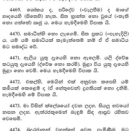
4469. ශෝකය ද, පරිදේව (=වැලපීම) ද මාගේ
හෘදයෙහි (සිතෙහි) නැත. සිත භ්‍රාන්ත නො වූයේ (=තැති
නො ගත්තේ) ඍජු ය. මෙය හැමදීමෙහි විපාක යි.
4470. සමාධීන්හි නො ලැගෙමි. සිත ප්‍රකට (=පැහැදිලි)
ය. යම් යම් සමාධියක් කැමැත්තෙම් නම් ඒ ඒ සමාධිය
මට සමෘද්ධ වේ.
4471. ඇලිය යුතු දැයෙහි නො ඇලෙමි. යලි ද්වේෂ
කටයුතු දැයෙහි (ද්වේෂ නො කරමි). මුළා විය යුතු දැයෙහි
මුළා නො වෙමි. මෙය හැමදීමෙහි විපාක යි.
4472. එකල්හි, මෙයින් එක් අනූවන කපෙහි යම්
කර්‍මයක් කෙළෙම් ද (ඒ හේතුවෙන්) දුගතියක් නො දනිමි.
හැමදීමෙහි මේ විපාක යි.
4473. මා විසින් ක්ලේශයෝ දවන ලදහ. සියලු භවයෝ
නසන ලදහ. ඇත්රජකුමෙන් බැඳුම් සිඳ ආස්‍රව රහිතව
වෙසෙමි.
4474. බුදුරජානන් වහන්සේ වෙත පැමිණීම මට