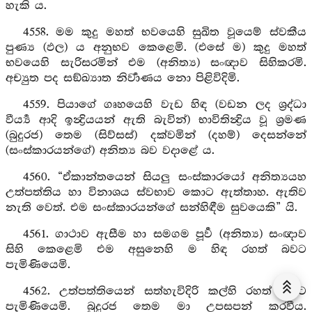
හැකි ය.
4558. මම කුදු මහත් භවයෙහි සුඛිත වූයෙම් ස්වකීය
පුණ්‍ය (ඵල) ය අනුභව කෙළෙමි. (එසේ ම) කුදු මහත්
භවයෙහි සැරිසරමින් එම (අනිත්‍ය) සංඥාව සිහිකරමි.
අච්‍යුත පද සඞ්ඛ්‍යාත නිර්‍වාණය නො පිළිවිදිමි.
4559. පියාගේ ගෘහයෙහි වැඩ හිඳ (වඩන ලද ශ්‍රද්ධා
වීර්‍ය්‍ය ආදි ඉන්‍ද්‍රියයන් ඇති බැවින්) භාවිතින්‍ද්‍රිය වූ ශ්‍රමණ
(බුදුරජ) තෙම (සිව්සස්) දක්වමින් (දහම්) දෙසන්නේ
(සංස්කාරයන්ගේ) අනිත්‍ය බව වදාළේ ය.
4560. “ඒකාන්තයෙන් සියලු සංස්කාරයෝ අනිත්‍යයහ
උත්පත්තිය හා විනාශය ස්වභාව කොට ඇත්තාහ. ඇතිව
නැති වෙත්. එම සංස්කාරයන්ගේ සන්හිඳීම සුවයෙකි” යි.
4561. ගාථාව ඇසීම හා සමගම පූර්‍ව (අනිත්‍ය) සංඥාව
සිහි කෙළෙමි එම අසුනෙහි ම හිඳ රහත් බවට
පැමිණියෙමි.
4562. උත්පත්තියෙන් සත්හැවිදිරි කල්හි රහත් බවට
පැමිණියෙමි. බුදුරජ තෙම මා උපසපන් කරවීය.