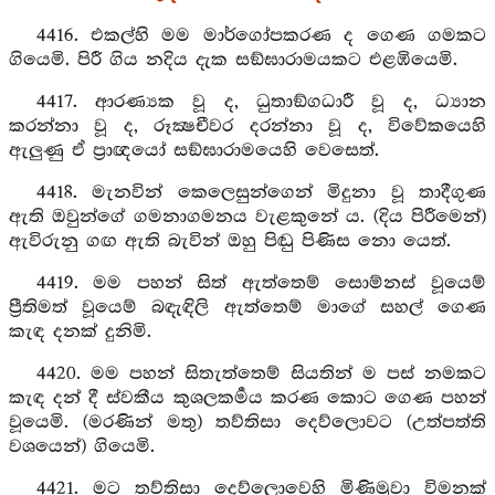
4416. එකල්හි මම මාර්ගෝපකරණ ද ගෙණ ගමකට
ගියෙමි. පිරී ගිය නදිය දැක සඞ්ඝාරාමයකට එළඹියෙමි.
4417. ආරණ්‍යක වූ ද, ධුතාඞ්ගධාරී වූ ද, ධ්‍යාන
කරන්නා වූ ද, රූක්‍ෂචීවර දරන්නා වූ ද, විවේකයෙහි
ඇලුණු ඒ ප්‍රාඥයෝ සඞ්ඝාරාමයෙහි වෙසෙත්.
4418. මැනවින් කෙලෙසුන්ගෙන් මිදුනා වූ තාදීගුණ
ඇති ඔවුන්ගේ ගමනාගමනය වැළකුනේ ය. (දිය පිරීමෙන්)
ඇවිරුනු ගඟ ඇති බැවින් ඔහු පිඬු පිණිස නො යෙත්.
4419. මම පහන් සිත් ඇත්තෙම් සොම්නස් වූයෙම්
ප්‍රීතිමත් වූයෙම් බඳැඳිලි ඇත්තෙම් මාගේ සහල් ගෙණ
කැඳ දනක් දුනිමි.
4420. මම පහන් සිතැත්තෙම් සියතින් ම පස් නමකට
කැඳ දන් දී ස්වකීය කුශලකර්‍මය කරණ කොට ගෙණ පහන්
වූයෙමි. (මරණින් මතු) තව්තිසා දෙව්ලොවට (උත්පත්ති
වශයෙන්) ගියෙමි.
4421. මට තව්තිසා දෙව්ලොවෙහි මිණිමුවා විමනක්