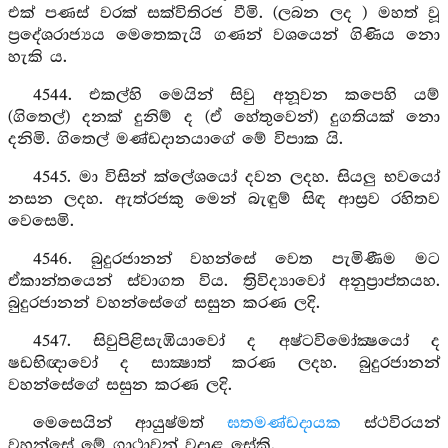
එක් පණස් වරක් සක්විතිරජ වීමි. (ලබන ලද ) මහත් වූ
ප්‍රදේශරාජ්‍යය මෙතෙකැයි ගණන් වශයෙන් ගිණිය නො
හැකි ය.
4544. එකල්හි මෙයින් සිවු අනූවන කපෙහි යම්
(ගිතෙල්) දනක් දුනිම් ද (ඒ හේතුවෙන්) දුගතියක් නො
දනිමි. ගිතෙල් මණ්ඩදානයාගේ මේ විපාක යි.
4545. මා විසින් ක්ලේශයෝ දවන ලදහ. සියලු භවයෝ
නසන ලදහ. ඇත්රජකු මෙන් බැඳුම් සිඳ ආස්‍රව රහිතව
වෙසෙමි.
4546. බුදුරජානන් වහන්සේ වෙත පැමිණීම මට
ඒකාන්තයෙන් ස්වාගත විය. ත්‍රිවිද්‍යාවෝ අනුප්‍රාප්තයහ.
බුදුරජානන් වහන්සේගේ සසුන කරණ ලදි.
4547. සිවුපිළිසැඹියාවෝ ද අෂ්ටවිමෝක්‍ෂයෝ ද
ෂඩභිඥාවෝ ද සාක්‍ෂාත් කරණ ලදහ. බුදුරජානන්
වහන්සේගේ සසුන කරණ ලදි.
මෙසෙයින් ආයුෂ්මත්
ඝතමණ්ඩදායක
ස්ථවිරයන්
වහන්සේ මේ ගාථාවන් වදාළ සේකි.