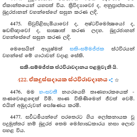
ඒකාන්තයෙන් යහපත් විය. ත්‍රිවිද්‍යාවෝ ද, අනුප්‍රාප්තයහ.
බුදුරජානන් වහන්සේගේ සසුන කරණ ලදි.
4475. සිවුපිළිසැඹියාවෝ ද, අෂ්ටවිමෝක්‍ෂයෝ ද,
ෂඩභිඥාවෝ ද, සාක්‍ෂාත් කරණ ලදහ. බුදුරජානන්
වහන්සේගේ සසුන කරණ ලදි.
මෙසෙයින් ආයුෂ්මත්
සකිංසම්මජ්ජක
ස්ථවිරයන්
වහන්සේ මේ ගාථාවන් වදාළ සේකි.
සකිංසම්මජ්ජක ස්ථවිරාවදානය පළමුවැනි යි.
422. ඒකදුස්සදායක ස්ථවිරාවදානය
4476. මම
හංසවතී
නගරයෙහි තෘණහාරකයෙක් -
තණවෙළෙඳෙක් වීමි. තෘණ විකිණිමෙන් ජීවත් වෙමි.
එයින් අඹුදරුවන් පෝෂණය කරමි.
4477. සර්‍වධර්‍මයන්ගේ පරතෙරට ගිය ලෝකනායක වූ
පදුමුත්තර නම් බුදුරජ තෙම මෝහාන්‍ධකාරය නසා ලොව
පහළ විය.