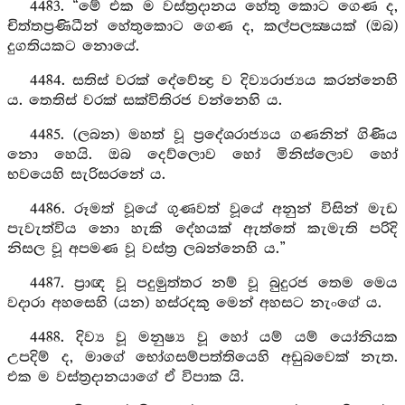
4483. “මේ එක ම වස්ත්‍රදානය හේතු කොට ගෙණ ද,
චිත්තප්‍රණිධීන් හේතුකොට ගෙණ ද, කල්පලක්‍ෂයක් (ඔබ)
දුගතියකට නොයේ.
4484. සතිස් වරක් දේවේන්‍ද්‍ර ව දිව්‍යරාජ්‍යය කරන්නෙහි
ය. තෙතිස් වරක් සක්විතිරජ වන්නෙහි ය.
4485. (ලබන) මහත් වූ ප්‍රදේශරාජ්‍යය ගණනින් ගිණිය
නො හෙයි. ඔබ දෙව්ලොව හෝ මිනිස්ලොව හෝ
භවයෙහි සැරිසරනේ ය.
4486. රූමත් වූයේ ගුණවත් වූයේ අනුන් විසින් මැඩ
පැවැත්විය නො හැකි දේහයක් ඇත්තේ කැමැති පරිදි
නිසල වූ අපමණ වූ වස්ත්‍ර ලබන්නෙහි ය.”
4487. ප්‍රාඥ වූ පදුමුත්තර නම් වූ බුදුරජ තෙම මෙය
වදාරා අහසෙහි (යන) හස්රදකු මෙන් අහසට නැංගේ ය.
4488. දිව්‍ය වූ මනුෂ්‍ය වූ හෝ යම් යම් යෝනියක
උපදිම් ද, මාගේ භෝගසම්පත්තියෙහි අඩුබවෙක් නැත.
එක ම වස්ත්‍රදානයාගේ ඒ විපාක යි.