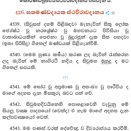
කොරණ්ඩපුප්ඵියස්ථවිරාවදානය පස්වැනි යි.
426. ඝතමණ්ඩදායක ස්ථවිරාවදානය
4539. (සිවුසස් දහම් පිළිබඳව) මැනැවින් සිතූ ලෝක
ජ්‍යේෂ්ඨ වූ නරශ්‍රේෂ්ඨ වු මහවනයට පිවිසියා වූ
වාතාබාධයකින් පෙළුනා වූ බුදුරජුන් දැක සිත පහදවා
(ඉතා පිරිසිදු) ගිතෙල් මණ්ඩයක් පිළිගැන්වීමි.
4540. (මෙම පුණ්‍ය කර්‍මය) කරණ ලද බැවින් රැස්කරන
ලද බැවින් මේ නාගිරථි නදිය ද සිවුමහ මුහුදු ද මට
ගිතෙල් සපයති.
101
4541. මේ ඝෝර වූ අප්‍රමාණ වූ අසංඛ්‍ය වූ පෘථිවිය ද
මාගේ අදහස දැන මීසකුරු බවට පත් වේ.
4542. සිවුමහදිවයිනෙහි පොළොවෙහි වැඩුනු මේ
සියලු වෘක්‍ෂ පාදපයෝ (වෙත්ද) එ හැම මාගේ අදහස දැන
කල්පවෘක්‍ෂයෝ වෙත්.
4543. මම පණස් වරක් දේවේන්‍ද්‍ර ව දිව්‍යරාජ්‍යය කරවීමි.