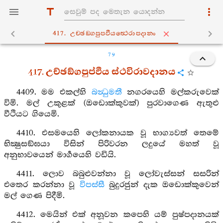
417. උච‍්ඡඞ‍්ගපුප‍්ඵියත්‍ථෙරාපදානං
79
417. උච්ඡඞ්ගපුප්ඵිය ස්ථවිරාවදානය
4409. මම එකල්හි
බන්‍ධුමතී
නගරයෙහි මල්කරුවෙක්
විමි. මල් උකුළක් (ඔඩොක්කුවක්) පුරවාගෙණ ඇතුළු
වීථියට ගියෙමි.
4410. එසමයෙහි ලෝකනායක වූ භාග්‍යවත් තෙමේ
භික්‍ෂුසඞ්ඝයා විසින් පිරිවරන ලදුයේ මහත් වූ
අනුභාවයෙන් මාර්‍ගයෙහි වඩියි.
4411. ලොව බබුළුවන්නා වූ ලෝවැස්සන් සසරින්
එතෙර කරන්නා වූ
විපස්සී
බුදුරජුන් දැක ඔඩොක්කුවෙන්
මල් ගෙණ පිදීමි.
4412. මෙයින් එක් අනූවන කපෙහි යම් පුෂ්පදානයක්