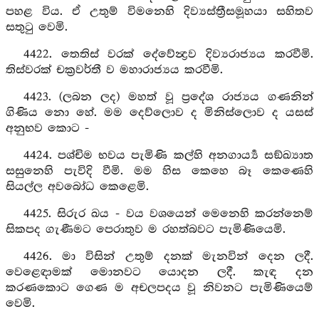
පහළ විය. ඒ උතුම් විමනෙහි දිව්‍යස්ත්‍රීසමූහයා සහිතව
සතුටු වෙමි.
4422. තෙතිස් වරක් දේවේන්‍ද්‍රව දිව්‍යරාජ්‍යය කරවීමි.
තිස්වරක් චක්‍රවර්තී ව මහාරාජ්‍යය කරවීමි.
4423. (ලබන ලද) මහත් වූ ප්‍රදේශ රාජ්‍යය ගණනින්
ගිණිය නො හේ. මම දෙව්ලොව ද මිනිස්ලොව ද යසස්
අනුභව කොට -
4424. පශ්චිම භවය පැමිණි කල්හි අනගාර්‍ය්‍ය සඞ්ඛ්‍යාත
සසුනෙහි පැවිදි වීමි. මම හිස කෙහෙ බෑ කෙණෙහි
සියල්ල අවබෝධ කෙළෙමි.
4425. සිරුර ඛය - වය වශයෙන් මෙනෙහි කරන්නෙම්
සිකපද ගැණීමට පෙරාතුව ම රහත්බවට පැමිණියෙමි.
4426. මා විසින් උතුම් දනක් මැනවින් දෙන ලදී.
වෙළෙඳාමක් මොනවට යොදන ලදී. කැඳ දන
කරණකොට ගෙණ ම අචලපදය වූ නිවනට පැමිණියෙම්
වෙමි.