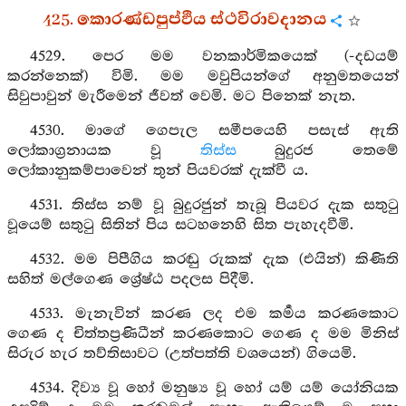
425. කොරණ්ඩපුප්ඵිය ස්ථවිරාවදානය
4529. පෙර මම වනකාර්මිකයෙක් (-දඩයම්
කරන්නෙක්) විමි. මම මවුපියන්ගේ අනුමතයෙන්
සිවුපාවුන් මැරීමෙන් ජීවත් වෙමි. මට පිනෙක් නැත.
4530. මාගේ ගෙපැල සමීපයෙහි පසැස් ඇති
ලෝකාග්‍රනායක වූ
තිස්ස
බුදුරජ තෙමේ
ලෝකානුකම්පාවෙන් තුන් පියවරක් දැක්වී ය.
4531. තිස්ස නම් වූ බුදුරජුන් තැබූ පියවර දැක සතුටු
වූයෙම් සතුටු සිතින් පිය සටහනෙහි සිත පැහැදවීමි.
4532. මම පිපීගිය කරඬු රුකක් දැක (එයින්) කිණිති
සහිත් මල්ගෙණ ශ්‍රේෂ්ඨ පදලස පිදීමි.
4533. මැනැවින් කරණ ලද එම කර්‍මය කරණකොට
ගෙණ ද චිත්තප්‍රණිධීන් කරණකොට ගෙණ ද මම මිනිස්
සිරුර හැර තව්තිසාවට (උත්පත්ති වශයෙන්) ගියෙමි.
4534. දිව්‍ය වූ හෝ මනුෂ්‍ය වූ හෝ යම් යම් යෝනියක