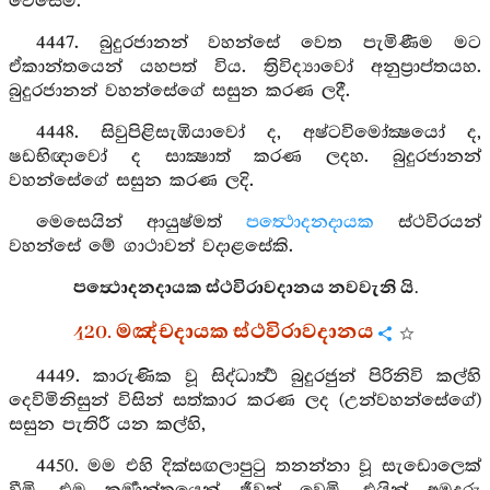
වෙසෙමි.
4447. බුදුරජානන් වහන්සේ වෙත පැමිණීම මට
ඒකාන්තයෙන් යහපත් විය. ත්‍රිවිද්‍යාවෝ අනුප්‍රාප්තයහ.
බුදුරජානන් වහන්සේගේ සසුන කරණ ලදී.
4448. සිවුපිළිසැඹියාවෝ ද, අෂ්ටවිමෝක්‍ෂයෝ ද,
ෂඩභිඥාවෝ ද සාක්‍ෂාත් කරණ ලදහ. බුදුරජානන්
වහන්සේගේ සසුන කරණ ලදි.
මෙසෙයින් ආයුෂ්මත්
පත්‍ථොදනදායක
ස්ථවිරයන්
වහන්සේ මේ ගාථාවන් වදාළසේකි.
පත්‍ථොදනදායක ස්ථවිරාවදානය නවවැනි යි.
420. මඤ්චදායක ස්ථවිරාවදානය
4449. කාරුණික වූ සිද්ධාර්‍ත්‍ථ බුදුරජුන් පිරිනිවි කල්හි
දෙවිමිනිසුන් විසින් සත්කාර කරණ ලද (උන්වහන්සේගේ)
සසුන පැතිරී යන කල්හි,
4450. මම එහි දික්සඟලාපුටු තනන්නා වූ සැඩොලෙක්