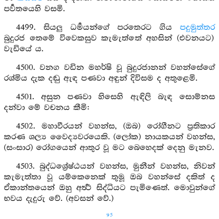
පර්‍වතයෙහි වසමි.
4499. සියලු ධර්‍මයන්ගේ පරතෙරට ගිය
පදුමුත්තර
බුදුරජ තෙමේ විවෙකසුව කැමැත්තේ අහසින් (එවනයට)
වැඩියේ ය.
4500. වනග වඩින මහර්ෂි වූ බුදුරජානන් වහන්සේගේ
රශ්මිය දැක දඬු ඇඳ පණවා අඳුන් දිවිසම ද අතුළෙමි.
4501. අසුන පණවා හිසෙහි ඇඳිලි බැඳ සොම්නස
දන්වා මේ වචනය කීමි:
4502. මහාවීරයන් වහන්ස, (ඔබ) රෝගීනට ප්‍රතිකාර
කරණ ශල්‍ය වෛද්‍යවරයෙකි. (ලෝක) නායකයන් වහන්ස,
(සංසාර) රෝගයෙන් ආතුර වූ මට බෙහෙදක් දෙනු මැනව.
4503. බුද්ධශ්‍රේෂ්ඨයන් වහන්ස, මුනීන් වහන්ස, නිවන්
කැමැත්තා වූ යම්කෙනෙක් තුමූ ඔබ වහන්සේ දකිත් ද
ඒකාන්තයෙන් ඔහු අර්‍ත්‍ථ සිද්ධියට පැමිණෙත්. මොවුන්ගේ
භවය දැදුරු වේ. (අවසන් වේ.)
95