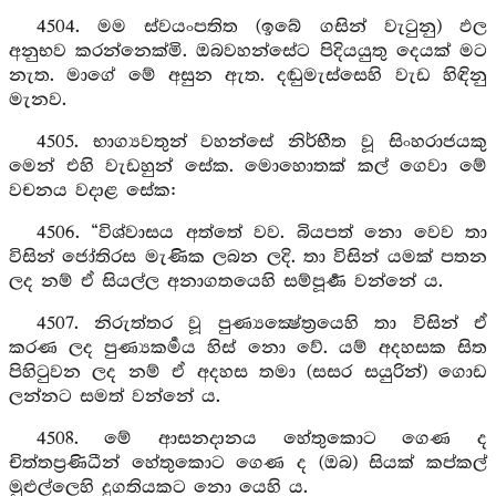
4504. මම ස්වයංපතිත (ඉබේ ගසින් වැටුනු) ඵල
අනුභව කරන්නෙක්මි. ඔබවහන්සේට පිදියයුතු දෙයක් මට
නැත. මාගේ මේ අසුන ඇත. දඬුමැස්සෙහි වැඩ හිඳිනු
මැනව.
4505. භාග්‍යවතුන් වහන්සේ නිර්භීත වූ සිංහරාජයකු
මෙන් එහි වැඩහුන් සේක. මොහොතක් කල් ගෙවා මේ
වචනය වදාළ සේක:
4506. “විශ්වාසය අත්තේ වව. බියපත් නො වෙව තා
විසින් ජෝතිරස මැණික ලබන ලදි. තා විසින් යමක් පතන
ලද නම් ඒ සියල්ල අනාගතයෙහි සම්පූර්‍ණ වන්නේ ය.
4507. නිරුත්තර වූ පුණ්‍යක්‍ෂේත්‍රයෙහි තා විසින් ඒ
කරණ ලද පුණ්‍යකර්‍මය හිස් නො වේ. යම් අදහසක සිත
පිහිටුවන ලද නම් ඒ අදහස තමා (සසර සයුරින්) ගොඩ
ලන්නට සමත් වන්නේ ය.
4508. මේ ආසනදානය හේතුකොට ගෙණ ද
චිත්තප්‍රණිධීන් හේතුකොට ගෙණ ද (ඔබ) සියක් කප්කල්
මුළුල්ලෙහි දුගතියකට නො යෙහි ය.