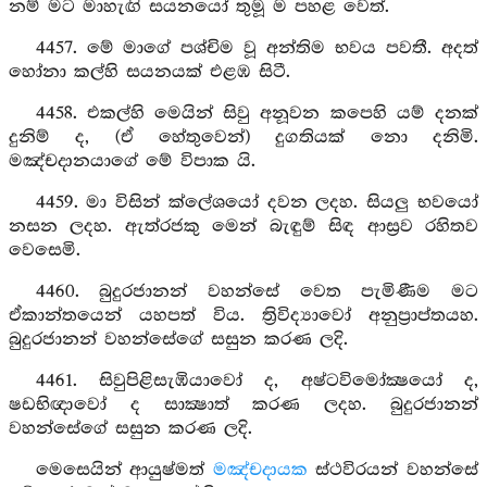
නම් මට මාහැඟි සයනයෝ තුමූ ම පහළ වෙත්.
4457. මේ මාගේ පශ්චිම වූ අන්තිම භවය පවතී. අදත්
හෝනා කල්හි සයනයක් එළඹ සිටී.
4458. එකල්හි මෙයින් සිවු අනූවන කපෙහි යම් දනක්
දුනිම් ද, (ඒ හේතුවෙන්) දුගතියක් නො දනිමි.
මඤ්චදානයාගේ මේ විපාක යි.
4459. මා විසින් ක්ලේශයෝ දවන ලදහ. සියලු භවයෝ
නසන ලදහ. ඇත්රජකු මෙන් බැඳුම් සිඳ ආස්‍රව රහිතව
වෙසෙමි.
4460. බුදුරජානන් වහන්සේ වෙත පැමිණීම මට
ඒකාන්තයෙන් යහපත් විය. ත්‍රිවිද්‍යාවෝ අනුප්‍රාප්තයහ.
බුදුරජානන් වහන්සේගේ සසුන කරණ ලදි.
4461. සිවුපිළිසැඹියාවෝ ද, අෂ්ටවිමෝක්‍ෂයෝ ද,
ෂඩභිඥාවෝ ද සාක්‍ෂාත් කරණ ලදහ. බුදුරජානන්
වහන්සේගේ සසුන කරණ ලදි.
මෙසෙයින් ආයුෂ්මත්
මඤ්චදායක
ස්ථවිරයන් වහන්සේ