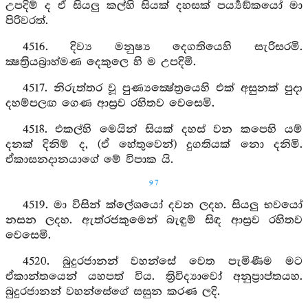
උපදිම් ද ඒ සියලු කල්හි සියක් දහසක් පර්‍ය්‍යඞ්කයෝ මා
පිරිවරත්.
4516. දිව්‍ය මනුෂ්‍ය දෙගතියෙහි සැරිසරමි.
ක්‍ෂත්‍රියබ්‍රාහ්මණ දෙකුලෙ හි ම උපදිමි.
4517. නිරුත්තර වූ පුණ්‍යක්‍ෂේත්‍රයෙහි එක් අසුනක් පුදා
දහම්පලඟ ගෙණ ආස්‍රව රහිතව වෙසෙමි.
4518. එකල්හි මෙයින් සියක් දහස් වන කපෙහි යම්
දනක් දිනිම් ද, (ඒ හේතුවෙන්) දුගතියක් නො දනිමි.
ඒකාසනදානයාගේ මේ විපාක යි.
97
4519. මා විසින් ක්ලේශයෝ දවන ලදහ. සියලු භවයෝ
නසන ලදහ. ඇත්රජකුමෙන් බැඳුම් සිඳ ආස්‍රව රහිතව
වෙසෙමි.
4520. බුදුරජානන් වහන්සේ වෙත පැමිණීම මට
ඒකාන්තයෙන් යහපත් විය. ත්‍රිවිද්‍යාවෝ අනුප්‍රාප්තයහ.
බුදුරජානන් වහන්සේගේ සසුන කරණ ලදි.