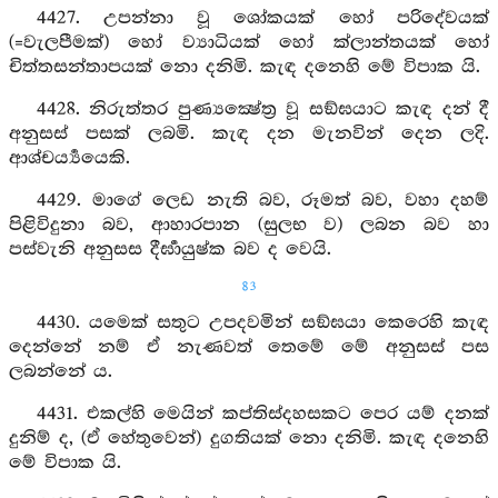
4427. උපන්නා වූ ශෝකයක් හෝ පරිදේවයක්
(=වැලපීමක්) හෝ ව්‍යාධියක් හෝ ක්ලාන්තයක් හෝ
චිත්තසන්තාපයක් නො දනිමි. කැඳ දනෙහි මේ විපාක යි.
4428. නිරුත්තර පුණ්‍යක්‍ෂේත්‍ර වූ සඞ්ඝයාට කැඳ දන් දී
අනුසස් පසක් ලබමි. කැඳ දන මැනවින් දෙන ලදි.
ආශ්චර්‍ය්‍යයෙකි.
4429. මාගේ ලෙඩ නැති බව, රූමත් බව, වහා දහම්
පිළිවිදුනා බව, ආහාරපාන (සුලභ ව) ලබන බව හා
පස්වැනි අනුසස දීර්‍ඝායුෂ්ක බව ද වෙයි.
83
4430. යමෙක් සතුට උපදවමින් සඞ්ඝයා කෙරෙහි කැඳ
දෙන්නේ නම් ඒ නැණවත් තෙමේ මේ අනුසස් පස
ලබන්නේ ය.
4431. එකල්හි මෙයින් කප්තිස්දහසකට පෙර යම් දනක්
දුනිම් ද, (ඒ හේතුවෙන්) දුගතියක් නො දනිමි. කැඳ දනෙහි
මේ විපාක යි.