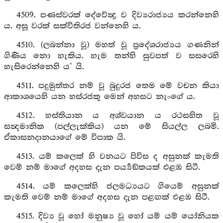
4509. පණස්වරක් දේවේන්‍ද්‍ර ව දිව්‍යරාජ්‍යය කරන්නෙහි
ය. අසූ වරක් සක්විතිරජ වන්නෙහි ය.
4510. (ලබන්නා වූ) මහත් වූ ප්‍රදේශරාජ්‍යය ගණනින්
ගිණිය නො හැකිය. හැම තන්හි සුවපත් ව සසරෙහි
හැසිරෙන්නෙහි ය’ යි.
4511. පදුමුත්තර නම් වූ බුදුරජ තෙම මේ වචන කියා
ආකාශයෙහි යන හස්රජකු මෙන් අහසට නැංගේ ය.
4512. හස්තියාන ය අශ්වයාන ය රථසහිත වූ
සන්‍දමානික (පල්ලැක්කිය) යන මේ සියල්ල ලබමි.
ඒකාසනදානයාගේ මේ විපාක යි.
4513. යම් කලෙක් හි වනයට පිවිස ද අසුනක් කැමති
වෙම් නම් මාගේ අදහස දැන පර්‍ය්‍යඞ්කයක් එළඹ සිටී.
4514. යම් කලෙක්හි ජලමධ්‍යයට ගියෙම් අසුනක්
කැමති වෙම් නම් මාගේ අදහස දැන පළඟක් එළඹ සිටී.
4515. දිව්‍ය වූ හෝ මනුෂ්‍ය වූ හෝ යම් යම් යෝනියක