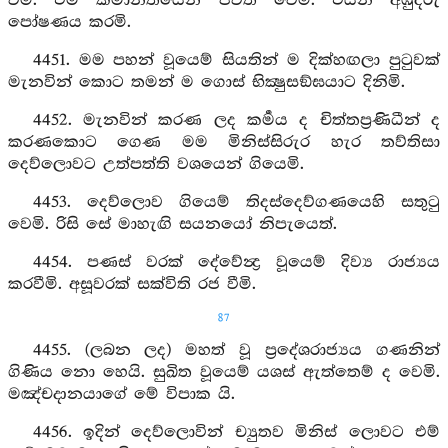
වීමි. එම කර්‍මාන්තයෙන් ජීවත් වෙමි. එයින් අඹුදරු
පෝෂණය කරමි.
4451. මම පහන් වූයෙම් සියතින් ම දික්හඟලා පුටුවක්
මැනවින් කොට තමන් ම ගොස් භික්‍ෂුසඞ්ඝයාට දිනිමි.
4452. මැනවින් කරණ ලද කර්‍මය ද චිත්තප්‍රණිධීන් ද
කරණකොට ගෙණ මම මිනිස්සිරුර හැර තව්තිසා
දෙව්ලොවට උත්පත්ති වශයෙන් ගියෙමි.
4453. දෙව්ලොව ගියෙම් තිදස්දෙව්ගණයෙහි සතුටු
වෙමි. රිසි සේ මාහැඟි සයනයෝ නිපැයෙත්.
4454. පණස් වරක් දේවේන්‍ද්‍ර වූයෙම් දිව්‍ය රාජ්‍යය
කරවීමි. අසූවරක් සක්විති රජ වීමි.
87
4455. (ලබන ලද) මහත් වූ ප්‍රදේශරාජ්‍යය ගණනින්
ගිණිය නො හෙයි. සුඛිත වූයෙම් යශස් ඇත්තෙම් ද වෙමි.
මඤ්චදානයාගේ මේ විපාක යි.
4456. ඉදින් දෙව්ලොවින් ච්‍යුතව මිනිස් ලොවට එම්