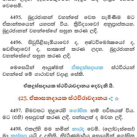
වෙසෙමි.
4495. බුදුරජානන් වහන්සේ වෙත පැමිණීම මට
ඒකාන්තයෙන් යහපත් විය. ත්‍රිවිද්‍යාවෝ අනුප්‍රාප්තයහ.
බුදුරජානන් වහන්සේගේ සසුන කරණ ලදි.
4496. සිවුපිළිසැඹියාවෝ ද, අෂ්ටවිමෝක්‍ෂයෝ ද,
ෂඩභිඥාවෝ ද, සාක්‍ෂාත් කරණ ලදහ. බුදුරජානන්
වහන්සේගේ සසුන කරණ ලදි.
මෙසෙයින් ආයුෂ්මත්
ඒකදුස්සදායක
ස්ථවිරයන්
වහන්සේ මේ ගාථාවන් වදාළ සේකි.
ඒකදුස්සදායක ස්ථවිරාවදානය දෙවැනි යී.
423. ඒකාසනදායක ස්ථවිරාවදානය
4497. හිමවතට නුදුරෙහි
ගෝසිත
නම් පර්‍වතයක් විය.
මට (එහි) අසපුවක් කරණ ලදි. පන්සලක් ද මවන ලදි.
4498. එකල්හි මම නමින්
නාරද
වෙමි. (ලෝවැස්සෝ)
මා
කස්සප
යයි ද දනිති. නිර්‍වාණමාර්‍ගය සොයමින් ගෝසිත