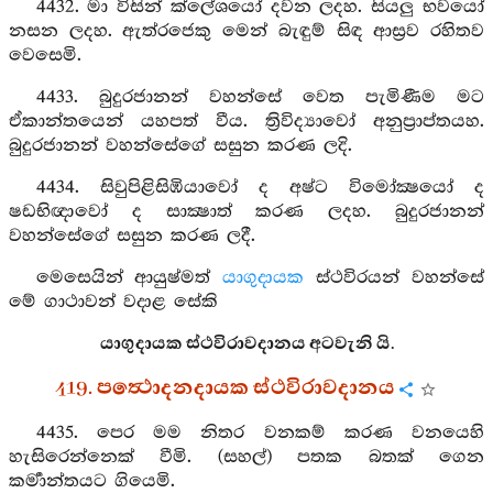
4432. මා විසින් ක්ලේශයෝ දවන ලදහ. සියලු භවයෝ
නසන ලදහ. ඇත්රජෙකු මෙන් බැඳුම් සිඳ ආස්‍රව රහිතව
වෙසෙමි.
4433. බුදුරජානන් වහන්සේ වෙත පැමිණීම මට
ඒකාන්තයෙන් යහපත් වීය. ත්‍රිවිද්‍යාවෝ අනුප්‍රාප්තයහ.
බුදුරජානන් වහන්සේගේ සසුන කරණ ලදි.
4434. සිවුපිළිසිඹියාවෝ ද අෂ්ට විමෝක්‍ෂයෝ ද
ෂඩභිඥාවෝ ද සාක්‍ෂාත් කරණ ලදහ. බුදුරජානන්
වහන්සේගේ සසුන කරණ ලදී.
මෙසෙයින් ආයුෂ්මත්
යාගුදායක
ස්ථවිරයන් වහන්සේ
මේ ගාථාවන් වදාළ සේකි
යාගුදායක ස්ථවිරාවදානය අටවැනි යි.
419. පත්‍ථොදනදායක ස්ථවිරාවදානය
4435. පෙර මම නිතර වනකම් කරණ වනයෙහි
හැසිරෙන්නෙක් වීමි. (සහල්) පතක බතක් ගෙන
කර්‍මාන්තයට ගියෙමි.