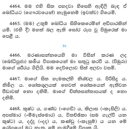
4464. මම එහි සිත පහදවා හිසෙහි ඇඳිලි බැඳ ඒ
බෝධියට (ගෞරවයෙන්) නැමුනෙම් (ඉවත්ව) ගියෙමි.
4465. (මම) උතුම් බෝධිය සිහිකෙරෙමින් අඩිපාරකින්
යමි. (එහි දී) මහත් බල ඇති ඝෝර රූප වූ පිඹුරෙක් මා
පෙළී ය.
89
4466. මරණාසන්නයෙහි මා විසින් කරණ ලද
(බෝධිපූජා) කර්‍මය විපාකයෙන් මා සතුටු කරවී ය. (පිඹුරා)
මාගේ ශරීරය ගිලියි. මම දෙව්ලොව සිත් අලවා වසමි.
4467. මාගේ සිත හැමකල්හි නිශ්චල ය. පිරිසිදු ය.
නිර්‍මල ය. ශෝකශූලයක් හෙවත් ශෝකයෙන් ඇතිවන
පීඩාවක් නො දනිමි. මාගේ චිත්තසන්තාපයක් ද නො
දනිමි.
4468. කුෂ්ට ය, ගණ්ඩ (=ගෙඩි) ය, කිලාස (=කැසිලි) ය.
අපස්මාර (=මීමැස්මොර) ය, විතච්ඡිකා (සම ගැල්වී යන
කුෂ්ට) ය, දද්දු (=දද) ය, කණ්ඩු (=කැසුම්) ය යන මේ
රෝගයෝ මට නැත. මේ හැමදීමේ විපාක යි.