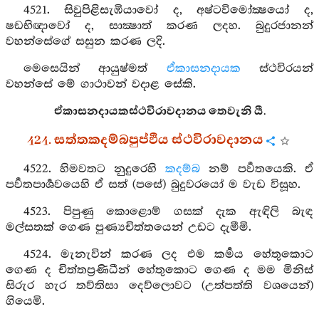
4521. සිවුපිළිසැඹියාවෝ ද, අෂ්ටවිමෝක්‍ෂයෝ ද,
ෂඩභිඥාවෝ ද, සාක්‍ෂාත් කරණ ලදහ. බුදුරජානන්
වහන්සේගේ සසුන කරණ ලදි.
මෙසෙයින් ආයුෂ්මත්
ඒකාසනදායක
ස්ථවිරයන්
වහන්සේ මේ ගාථාවන් වදාළ සේකි.
ඒකාසනදායකස්ථවිරාවදානය තෙවැනි යී.
424. සත්තකදම්බපුප්ඵිය ස්ථවිරාවදානය
4522. හිමවතට නුදුරෙහි
කදම්බ
නම් පර්‍වතයෙකි. ඒ
පර්‍වතපාර්‍ශවයෙහි ඒ සත් (පසේ) බුදුවරයෝ ම වැඩ විසූහ.
4523. පිපුණු කොළොම් ගසක් දැක ඇඳිලි බැඳ
මල්සතක් ගෙණ පුණ්‍යචිත්තයෙන් උඩට දැමීමි.
4524. මැනැවින් කරණ ලද එම කර්‍මය හේතුකොට
ගෙණ ද චිත්තප්‍රණිධීන් හේතුකොට ගෙණ ද මම මිනිස්
සිරුර හැර තව්තිසා දෙව්ලොවට (උත්පත්ති වශයෙන්)
ගියෙමි.