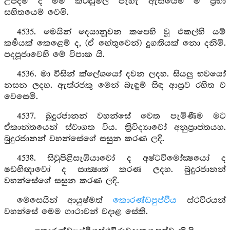
උපදිම් ද මම කරඬුමල් පැහැ ඇතියෙම් ම ප්‍රභා
සහිතයෙම් වෙමි.
4535. මෙයින් දෙයානූවන කපෙහි වූ එකල්හි යම්
කර්‍මයක් කෙළෙම් ද, (ඒ හේතුවෙන්) දුගතියක් නො දනිමි.
පදපූජාවෙහි මේ විපාක යි.
4536. මා විසින් ක්ලේශයෝ දවන ලදහ. සියලු භවයෝ
නසන ලදහ. ඇත්රජකු මෙන් බැඳුම් සිඳ ආස්‍රව රහිත ව
වෙසෙමි.
4537. බුදුරජානන් වහන්සේ වෙත පැමිණීම මට
ඒකාන්තයෙන් ස්වාගත විය. ත්‍රිවිද්‍යාවෝ අනුප්‍රාප්තයහ.
බුදුරජානන් වහන්සේගේ සසුන කරණ ලදි.
4538. සිවුපිළිසැඹියාවෝ ද අෂ්ටවිමෝක්‍ෂයෝ ද
ෂඩභිඥාවෝ ද සාක්‍ෂාත් කරණ ලදහ. බුදුරජානන්
වහන්සේගේ සසුන කරණ ලදි.
මෙසෙයින් ආයුෂ්මත්
කොරණ්ඩපුප්ඵිය
ස්ථවිරයන්
වහන්සේ මෙම ගාථාවන් වදාළ සේකි.