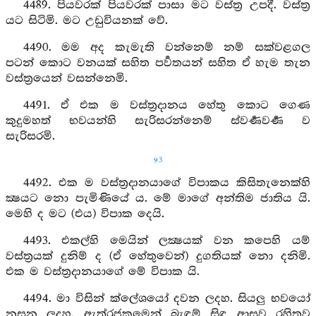
4489. පියවරක් පියවරක් පාසා මට වස්ත්‍ර උපදී. වස්ත්‍ර
යට සිටිමි. මට උඩුවියනක් වේ.
4490. මම අද කැමැති වන්නෙම් නම් සක්වළගල
පටන් කොට වනයක් සහිත පර්‍වතයන් සහිත ඒ හැම තැන
වස්ත්‍රයෙන් වසන්නෙමි.
4491. ඒ එක ම වස්ත්‍රදානය හේතු කොට ගෙණ
කුදුමහත් භවයන්හි සැරිසරන්නෙම් ස්වර්‍ණවර්‍ණ ව
සැරිසරමි.
93
4492. එක ම වස්ත්‍රදානයාගේ විපාකය කිසිතැනෙක්හි
ක්‍ෂයට නො පැමිණියේ ය. මේ මාගේ අන්තිම ජාතිය යි.
මෙහි ද මට (එය) විපාක දෙයි.
4493. එකල්හි මෙයින් ලක්‍ෂයක් වන කපෙහි යම්
වස්ත්‍රයක් දුනිම් ද (ඒ හේතුවෙන්) දුගතියක් නො දනිමි.
එක ම වස්ත්‍රදානයාගේ මේ විපාක යි.
4494. මා විසින් ක්ලේශයෝ දවන ලදහ. සියලු භවයෝ
නසන ලදහ. ඇත්රජකුමෙන් බැඳුම් සිඳ ආස්‍රව රහිතව