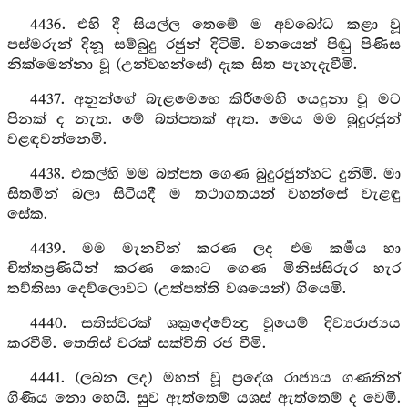
4436. එහි දී සියල්ල තෙමේ ම අවබෝධ කළා වූ
පස්මරුන් දිනූ සම්බුදු රජුන් දිටිමි. වනයෙන් පිඬු පිණිස
නික්මෙන්නා වූ (උන්වහන්සේ) දැක සිත පැහැදැවීමි.
4437. අනුන්ගේ බැළමෙහෙ කිරීමෙහි යෙදුනා වූ මට
පිනක් ද නැත. මේ බත්පතක් ඇත. මෙය මම බුදුරජුන්
වළඳවන්නෙමි.
4438. එකල්හි මම බත්පත ගෙණ බුදුරජුන්හට දුනිමි. මා
සිතමින් බලා සිටියදී ම තථාගතයන් වහන්සේ වැළඳු
සේක.
4439. මම මැනවින් කරණ ලද එම කර්‍මය හා
චිත්තප්‍රණිධීන් කරණ කොට ගෙණ මිනිස්සිරුර හැර
තව්තිසා දෙව්ලොවට (උත්පත්ති වශයෙන්) ගියෙමි.
4440. සතිස්වරක් ශක්‍රදේවේන්‍ද්‍ර වූයෙම් දිව්‍යරාජ්‍යය
කරවීමි. තෙතිස් වරක් සක්විති රජ වීමි.
4441. (ලබන ලද) මහත් වූ ප්‍රදේශ රාජ්‍යය ගණනින්
ගිණිය නො හෙයි. සුව ඇත්තෙම් යශස් ඇත්තෙම් ද වෙමි.