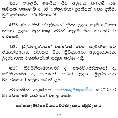
4525. එකල්හි, මෙයින් සිවු අනූවන කපෙහි යම්
කර්‍මයක් කෙළෙම් ද, (ඒ හේතුවෙන්) දුගතියක් නො දනිමි.
බුද්ධපූජාවෙහි මේ විපාක යි.
4526. මා විසින් ක්ලේශයෝ දවන ලදහ. හැම භවයෝ
නසන ලදහ. ඇත්රජකු මෙන් බැඳුම් සිඳ අනාස්‍රව ව
වෙසෙමි.
4527. බුද්ධශ්‍රේෂ්ඨයන් වහන්සේ වෙත පැමිණීම මට
ඒකාන්තයෙන් ස්වාගත විය. ත්‍රිවිද්‍යාවෝ අනුප්‍රාප්තයහ.
බුදුරජානන් වහන්සේගේ සසුන කරණ ලදි.
4528. සිවුපිළිසැඹියාවෝ ද, අෂ්ටවිමෝක්‍ෂයෝ ද,
ෂඩභිඥාවෝ ද, සාක්‍ෂාත් කරණ ලදහ. බුදුරජානන්
වහන්සේගේ සසුන කරණ ලදි.
මෙසෙයින් ආයුෂ්මත්
සත්තකදම්බපුප්ඵිය
ස්ථවිරයන්
වහන්සේ මේ ගාථාවන් වදාළ සේකි.
සත්තකදම්බපුප්ඵියස්ථවිරාවදානය සිවුවැනි යි.
99