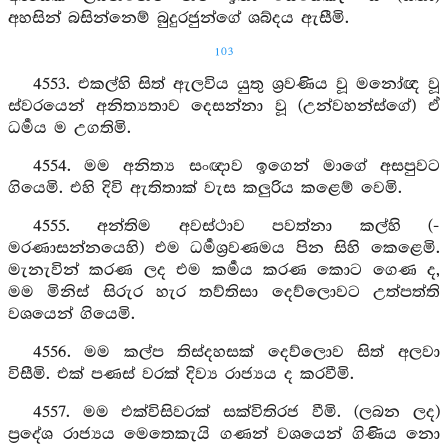
අහසින් බසින්නෙම් බුදුරජුන්ගේ ශබ්දය ඇසීමි.
103
4553. එකල්හි සිත් ඇලවිය යුතු ශ්‍රවණිය වූ මනෝඥ වූ
ස්වරයෙන් අනිත්‍යතාව දෙසන්නා වූ (උන්වහන්ස්ගේ) ඒ
ධර්‍මය ම උගතිමි.
4554. මම අනිත්‍ය සංඥාව ඉගෙන් මාගේ අසපුවට
ගියෙමි. එහි දිවි ඇතිතාක් වැස කලුරිය කළෙම් වෙමි.
4555. අන්තිම අවස්ථාව පවත්නා කල්හි (-
මරණාසන්නයෙහි) එම ධර්‍මශ්‍රවණමය පින සිහි කෙළෙමි.
මැනැවින් කරණ ලද එම කර්‍මය කරණ කොට ගෙණ ද,
මම මිනිස් සිරුර හැර තව්තිසා දෙව්ලොවට උත්පත්ති
වශයෙන් ගියෙමි.
4556. මම කල්ප තිස්දහසක් දෙව්ලොව සිත් අලවා
විසීමි. එක් පණස් වරක් දිව්‍ය රාජ්‍යය ද කරවීමි.
4557. මම එක්විසිවරක් සක්විතිරජ වීමි. (ලබන ලද)
ප්‍රදේශ රාජ්‍යය මෙතෙකැයි ගණන් වශයෙන් ගිණිය නො