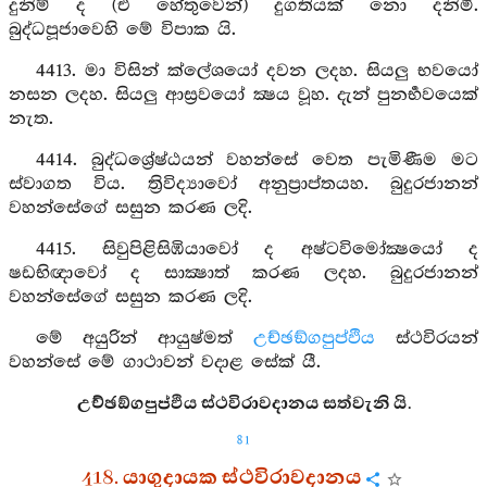
දුනිම් ද (ඒ හේතුවෙන්) දුගතියක් නො දනිමි.
බුද්ධපූජාවෙහි මේ විපාක යි.
4413. මා විසින් ක්ලේශයෝ දවන ලදහ. සියලු භවයෝ
නසන ලදහ. සියලු ආස්‍රවයෝ ක්‍ෂය වූහ. දැන් පුනර්‍භවයෙක්
නැත.
4414. බුද්ධශ්‍රේෂ්ඨයන් වහන්සේ වෙත පැමිණීම මට
ස්වාගත විය. ත්‍රිවිද්‍යාවෝ අනුප්‍රාප්තයහ. බුදුරජානන්
වහන්සේගේ සසුන කරණ ලදි.
4415. සිවුපිළිසිඹියාවෝ ද අෂ්ටවිමෝක්‍ෂයෝ ද
ෂඩභිඥාවෝ ද සාක්‍ෂාත් කරණ ලදහ. බුදුරජානන්
වහන්සේගේ සසුන කරණ ලදි.
මේ අයුරින් ආයුෂ්මත්
උච්ඡඞ්ගපුප්ඵිය
ස්ථවිරයන්
වහන්සේ මේ ගාථාවන් වදාළ සේක් යී.
උච්ඡඞ්ගපුප්ඵිය ස්ථවිරාවදානය සත්වැනි යි.
81
418. යාගුදායක ස්ථවිරාවදානය