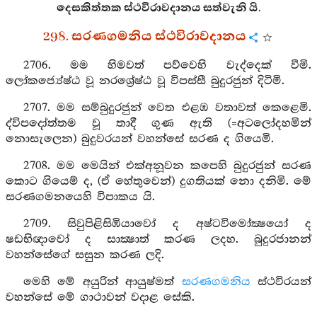
දෙසකිත්තක ස්ථවිරාවදානය සත්වැනි යි.
298. සරණගමනිය ස්ථවිරාවදානය
2706. මම හිමවත් පව්වෙහි වැද්දෙක් වීමි.
ලෝකජ්‍යේෂ්ඨ වූ නරශ්‍රේෂ්ඨ වූ විපස්සී බුදුරජුන් දිටිමි.
2707. මම සම්බුදුරජුන් වෙත එළඹ වතාවත් කෙළෙමි.
ද්විපදෝත්තම වූ තාදී ගුණ ඇති (=අටලෝදහමින්
නොසැලෙන) බුදුවරයන් වහන්සේ සරණ ද ගියෙමි.
2708. මම මෙයින් එක්අනූවන කපෙහි බුදුරජුන් සරණ
කොට ගියෙම් ද, (ඒ හේතුවෙන්) දුගතියක් නො දනිමි. මේ
සරණගමනයෙහි විපාකය යි.
2709. සිවුපිළිසිඹියාවෝ ද අෂ්ටවිමෝක්‍ෂයෝ ද
ෂඩභිඥාවෝ ද සාක්‍ෂාත් කරණ ලදහ. බුදුරජානන්
වහන්සේගේ සසුන කරණ ලදි.
මෙහි මේ අයුරින් ආයුෂ්මත්
සරණගමනිය
ස්ථවිරයන්
වහන්සේ මේ ගාථාවන් වදාළ සේකි.