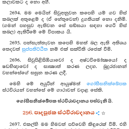
කලාවකට ද නො අගී.
2694. මම මෙයින් සිවුඅනූවන කපෙහි යම් ගව හිස්
කබලක් අතුළෙම් ද (ඒ හේතුවෙන්) දුගතියක් නො දනිමි.
(ගමන් පහසුව ඇතිවන සේ සඞ්ඝයා සඳහා ගෙරි හිස්
කබල) ඇතිරීමේ මේ විපාකය යි.
2695. පන්සැත්තෑවන කපෙහි මහත් බල ඇති අතිශය
තෙදවත්
සුප්පතිට්ඨිත
නම් එක් සක්විති රජෙක් වීමි.
2696. සිවුපිළිසිඹියාවෝ ද අෂ්ටවිමෝක්‍ෂයෝ ද
ෂඩභිඥාවෝ ද සාක්‍ෂාත් කරණ ලදහ. බුදුරජානන්
වහන්සේගේ සසුන කරණ ලදී.
මෙහි මේ අයුරින් ආයුෂ්මත්
ගෝසීසනික්ඛේපක
ස්ථවිරයන් වහන්සේ මේ ගාථාවන් වදාළ සේකි.
ගෝසීසනික්ඛේපක ස්ථවිරාවදානය පස්වැනි යි.
296. පාදපූජක ස්ථවිරාවදානය
2697. එකල්හි මම හිමවත් පව්වෙහි කිඳුරෙක් වීමි. එහි