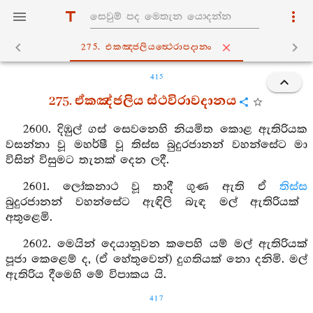
275. එකඤ‍්ජලියත්‍ථෙරාපදානං
415
275. ඒකඤ්ජලිය ස්ථවිරාවදානය
2600. දිඹුල් ගස් සෙවනෙහි නියමිත කොළ ඇතිරියක
වසන්නා වූ මහර්ෂී වූ තිස්ස බුදුරජානන් වහන්සේට මා
විසින් විසුමට තැනක් දෙන ලදී.
2601. ලෝකනාථ වූ තාදී ගුණ ඇති ඒ
තිස්ස
බුදුරජානන් වහන්සේට ඇඳිලි බැඳ මල් ඇතිරියක්
අතුළෙමි.
2602. මෙයින් දෙයානූවන කපෙහි යම් මල් ඇතිරියක්
පූජා කෙළෙම් ද, (ඒ හේතුවෙන්) දුගතියක් නො දනිමි. මල්
ඇතිරිය දීමෙහි මේ විපාකය යි.
417