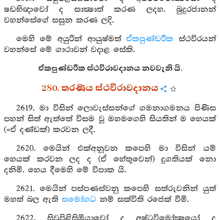
ෂඩභිඥාවෝ ද සාක්‍ෂාත් කරණ ලදහ. බුදුරජානන්
වහන්සේගේ සසුන කරණ ලදි.
මෙහි මේ අයුරින් ආයුෂ්මත්
ඒකපුණ්ඩරීක
ස්ථවිරයන්
වහන්සේ මේ ගාථාවන් වදාළ සේකි.
ඒකපුණ්ඩරීක ස්ථවිරාවදානය නවවැනි යි.
280. තරණිය ස්ථවිරාවදානය
2619. මා විසින් ලොවැස්සන්ගේ ගමනාගමනය පිණිස
පහන් සිත් ඇත්තේ විසම වූ මහමගෙහි සියතින් ම හෙයක්
(=ඒ දණ්ඩක්) කරවන ලදී.
2620. මෙයින් එක්අනූවන කපෙහි මා විසින් යම්
හෙයක් කරවන ලද ද (ඒ හේතුවෙන්) දුගතියක් නො
දනිමි. හෙය දීමෙහි මේ විපාක යි.
2621. මෙයින් පස්පණස්වනු කපෙහි සත්රුවනින් යුත්
මහත් බල ඇති
සමෝගධ
නම් සක්විති රජෙක් වීමි.
2622. සිවුපිළිසිඹියාවෝ ද අෂ්ටවිමෝක්‍ෂයෝ ද