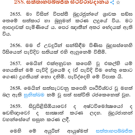
288. සත්තාහපබ්බජිත ස්ථවිරාවදානය
2655. මා විසින් විපස්සී බුදුරජුන්ගේ ශ්‍රාවක සඞ්ඝ
තෙමේ සත්කාර හා බුහුමන් කරණ ලදුයේ විය. මට
ආපදාවක් පැමිණියේ ය. පෙර ඤාතීන් අතර භේදයක් ඇති
විය.
2656. මම ඒ උවදුරින් සන්සිඳීම පිණිස බුදුසස්නෙහි
රිසියෙන් පැවිදිව සතියක් එහි ඇලුනෙම් විසීමි.
2657. මෙයින් එක්අනූවන කපෙහි වූ එකල්හි යම්
හෙයකින් මම් පැවිදි වූයෙම් ද (ඒ පැවිදි වීම හේතු කොට
ගෙණ) දුගතියක් නො දනිමි. පැවිද්දෙහි මේ විපාක යි.
2658. මෙයින් සත්සැටවනු කපෙහි පෘථිවීශ්වර වූ මහත්
බල ඇති
සුනික්ඛම
නම් වූ සත් සක්විති රජකෙනෙක් වූහ.
2659. සිවුපිළිසිඹියාවෝ ද අෂ්ටවිමෝක්‍ෂයෝ ද
ෂඩභිඥාවෝ ද සාක්‍ෂාත් කරණ ලදහ. බුදුරජානන්
වහන්සේගේ සසුන කරණ ලදී.
මෙහි මේ අයුරින් ආයුෂ්මත්
සත්තාහපබ්බජිත