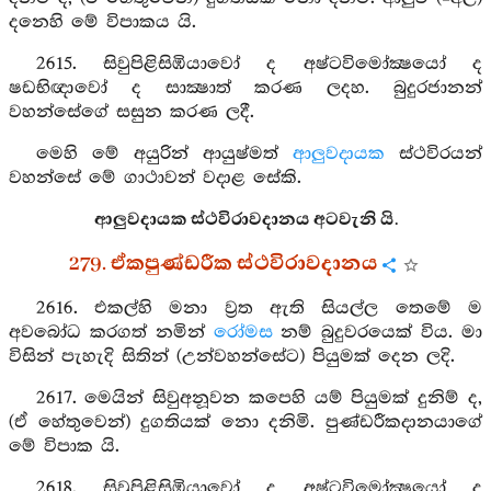
දනෙහි මේ විපාකය යි.
2615. සිවුපිළිසිඹියාවෝ ද අෂ්ටවිමෝක්‍ෂයෝ ද
ෂඩභිඥාවෝ ද සාක්‍ෂාත් කරණ ලදහ. බුදුරජානන්
වහන්සේගේ සසුන කරණ ලදී.
මෙහි මේ අයුරින් ආයුෂ්මත්
ආලුවදායක
ස්ථවිරයන්
වහන්සේ මේ ගාථාවන් වදාළ සේකි.
ආලුවදායක ස්ථවිරාවදානය අටවැනි යි.
279. ඒකපුණ්ඩරීක ස්ථවිරාවදානය
2616. එකල්හි මනා ව්‍රත ඇති සියල්ල තෙමේ ම
අවබෝධ කරගත් නමින්
රෝමස
නම් බුදුවරයෙක් විය. මා
විසින් පැහැදි සිතින් (උන්වහන්සේට) පියුමක් දෙන ලදි.
2617. මෙයින් සිවුඅනූවන කපෙහි යම් පියුමක් දුනිම් ද,
(ඒ හේතුවෙන්) දුගතියක් නො දනිමි. පුණ්ඩරීකදානයාගේ
මේ විපාක යි.
2618. සිවුපිළිසිඹියාවෝ ද අෂ්ටවිමෝක්‍ෂයෝ ද