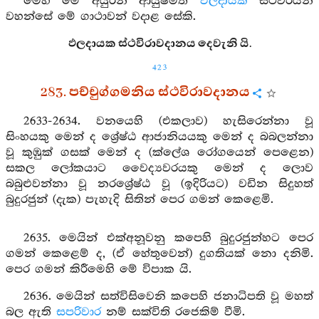
මෙහි මේ අයුරින් ආයුෂ්මත්
ඵලදායක
ස්ථවිරයන්
වහන්සේ මේ ගාථාවන් වදාළ සේකි.
ඵලදායක ස්ථවිරාවදානය දෙවැනි යි.
423
283. පච්චුග්ගමනිය ස්ථවිරාවදානය
2633-2634. වනයෙහි (එකලාව) හැසිරෙන්නා වූ
සිංහයකු මෙන් ද ශ්‍රේෂ්ඨ ආජානියයකු මෙන් ද බබලන්නා
වූ කුඹුක් ගසක් මෙන් ද (ක්ලේශ රෝගයෙන් පෙළෙන)
සකල ලෝකයාට වෛද්‍යවරයකු මෙන් ද ලොව
බබුළුවන්නා වූ නරශ්‍රේෂ්ඨ වූ (ඉදිරියට) වඩින සිදුහත්
බුදුරජුන් (දැක) පැහැදි සිතින් පෙර ගමන් කෙළෙමි.
2635. මෙයින් එක්අනූවනු කපෙහි බුදුරජුන්හට පෙර
ගමන් කෙළෙම් ද, (ඒ හේතුවෙන්) දුගතියක් නො දනිමි.
පෙර ගමන් කිරීමෙහි මේ විපාක යි.
2636. මෙයින් සත්විසිවෙනි කපෙහි ජනාධිපති වූ මහත්
බල ඇති
සපරිවාර
නම් සක්විති රජෙකිම් වීමි.