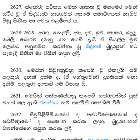
2627. සිනේරු පර්‍වතය මෙන් ශාන්ත වූ මහමෙර මෙන්
ස්ථිර වූ ඒ සිද්ධාර්‍ත්‍ථ භාග්‍යවත් තෙමේ සමාධියෙන් නැගිට
පිඬු පිණිස මා වෙත එළඹියේ ය.
2628-2629. අරළු, නෙල්ලි, අඹ, දඹ, බුළු, ඩෙබර, බදුලු,
බෙලි, බොරළු දමනු යන ගෙඩි දැයි ඒ සියල්ල මුළු
ලොවට අනුකම්පා කරන්නා වූ
සිදුහත්
බුදුරජුන් හට
පැහැදි සිතින් මා විසින් දෙන ලදි.
2630. මෙයින් සිවුඅනූවනු කපෙහි වූ එකල්හි යම්
පලතුරු දනක් දුනිම් ද, (ඒ හේතුවෙන්) දුගතියක් නො
දනිමි. පලතුරු දනෙහි මේ විපාක යි.
2631. මෙයින් සත්පණස්වනු කපෙහි සත්රුවනින් යුත්
මහත් බල ඇති
ඒකජ්ඣ
නම් සක්විති රජෙකිම් වීමි.
2632. සිවුපිළිසිඹියාවෝ ද අෂ්ටවිමෝක්‍ෂයෝ ද
ෂඩභිඥාවෝ ද සාක්‍ෂාත් කරණ ලදහ. බුදුරජානන්
වහන්සේගේ සසුන කරණ ලදී.