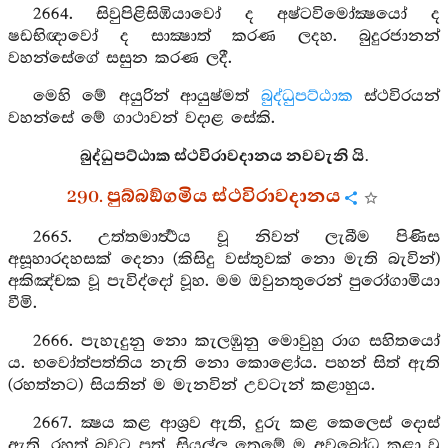
2664. සිවුපිළිසිඹියාවෝ ද අෂ්ටවිමෝක්‍ෂයෝ ද
ෂඩභිඥාවෝ ද සාක්‍ෂාත් කරණ ලදහ. බුදුරජානන්
වහන්සේගේ සසුන කරණ ලදී.
මෙහි මේ අයුරින් ආයුෂ්මත්
බුද්ධුපට්ඨාක
ස්ථවිරයන්
වහන්සේ මේ ගාථාවන් වදාළ සේකි.
බුද්ධුපට්ඨාක ස්ථවිරාවදානය නවවැනි යි.
290. පුබ්බඞ්ගමිය ස්ථවිරාවදානය
2665. උත්තමාර්‍ත්‍ථය වූ නිවන් ලැබීම පිණිස
අසූහාරදහසක් දෙනා (කිසිදු වස්තුවක් නො මැති බැවින්)
අකිඤ්චක වූ පැවිද්දෝ වූහ. මම ඔවුනතුරෙන් පුරෝගාමියා
වීමි.
2666. පැහැදුනු නො කැලඹුනු මොවුහු රාග සහිතයෝ
ය. භවෝත්පත්තිය නැති නො කොළෝය. පහන් සිත් ඇති
(රහත්නට) සියතින් ම මැනවින් උවටැන් කළාහුය.
2667. ක්‍ෂය කළ ආශ්‍රව ඇති, දුරු කළ කෙලෙස් දොස්
ඇති, රහත් බවට පත්, සියල්ල තෙමේ ම අවබෝධ කළා වූ