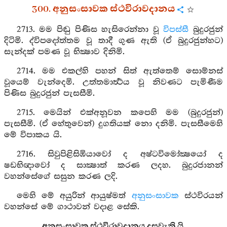
300. අනුසංසාවක ස්ථවිරාවදානය
2713. මම පිඬු පිණිස හැසිරෙන්නා වූ
විපස්සී
බුදුරජුන්
දිටිමි. ද්විපදෝත්තම වූ තාදී ගුණ ඇති (ඒ බුදුරජුන්හට)
සැන්දක් පමණ වූ භික්‍ෂාව දිනිමි.
2714. මම එකල්හි පහන් සිත් ඇත්තෙම් සොම්නස්
වූයෙම් වැන්දෙමි. උත්තමාර්‍ත්‍ථය වූ නිවණට පැමිණීම
පිණිස බුදුරජුන් පැසසීමි.
2715. මෙයින් එක්අනූවන කපෙහි මම (බුදුරජුන්)
පැසසීමි. (ඒ හේතුවෙන්) දුගතියක් නො දනිමි. පැසසීමෙහි
මේ විපාකය යි.
2716. සිවුපිළිසිඹියාවෝ ද අෂ්ටවිමෝක්‍ෂයෝ ද
ෂඩභිඥාවෝ ද සාක්‍ෂාත් කරණ ලදහ. බුදුරජානන්
වහන්සේගේ සසුන කරණ ලදි.
මෙහි මේ අයුරින් ආයුෂ්මත්
අනුසංසාවක
ස්ථවිරයන්
වහන්සේ මේ ගාථාවන් වදාළ සේකි.
අනුසංසාවක ස්ථවිරාවදානය දසවැනි යි.