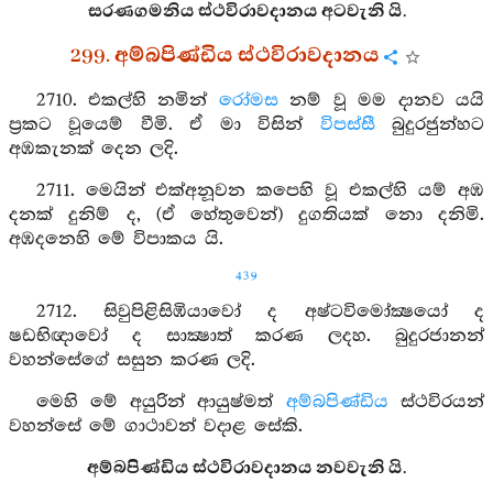
සරණගමනිය ස්ථවිරාවදානය අටවැනි යි.
299. අම්බපිණ්ඩිය ස්ථවිරාවදානය
2710. එකල්හි නමින්
රෝමස
නම් වූ මම දානව යයි
ප්‍රකට වූයෙම් වීමි. ඒ මා විසින්
විපස්සී
බුදුරජුන්හට
අඹකැනක් දෙන ලදි.
2711. මෙයින් එක්අනූවන කපෙහි වූ එකල්හි යම් අඹ
දනක් දුනිම් ද, (ඒ හේතුවෙන්) දුගතියක් නො දනිමි.
අඹදනෙහි මේ විපාකය යි.
439
2712. සිවුපිළිසිඹියාවෝ ද අෂ්ටවිමෝක්‍ෂයෝ ද
ෂඩභිඥාවෝ ද සාක්‍ෂාත් කරණ ලදහ. බුදුරජානන්
වහන්සේගේ සසුන කරණ ලදි.
මෙහි මේ අයුරින් ආයුෂ්මත්
අම්බපිණ්ඩිය
ස්ථවිරයන්
වහන්සේ මේ ගාථාවන් වදාළ සේකි.
අම්බපිණ්ඩිය ස්ථවිරාවදානය නවවැනි යි.