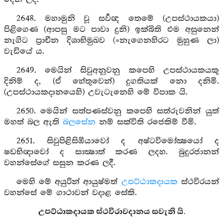
2648. මහාමුනි වූ සර්‍වඥ තෙමේ (උපස්ථායකයා)
පිළිගෙණ (ආපසු මට පාවා දුනි) ඉක්බිති එම අසුනෙන්
නැගිට ප්‍රාචීන දිශාභිමුඛව (=නැගෙනහිරට මුහුණ ලා)
වැඩියේ ය.
2649. මෙයින් සිවුඅනූවනු කපෙහි උපස්ථායකයකු
දිනිම් ද, (ඒ හේතුවෙන්) දුගතියක් නො දනිමි.
(උපස්ථායකදානයෙහි) උවැටැනෙහි මේ විපාක යි.
2650. මෙයින් සත්පණස්වනු කපෙහි සත්රුවනින් යුත්
මහත් බල ඇති
බලසේන
නම් සක්විති රජෙකිම් වීමි.
2651. සිවුපිළිසිඹියාවෝ ද අෂ්ටවිමෝක්‍ෂයෝ ද
ෂඩභිඥාවෝ ද සාක්‍ෂාත් කරණ ලදහ. බුදුරජානන්
වහන්සේගේ සසුන කරණ ලදී.
මෙහි මේ අයුරින් ආයුෂ්මත්
උපට්ඨාකදායක
ස්ථවිරයන්
වහන්සේ මේ ගාථාවන් වදාළ සේකි.
උපට්ඨාකදායක ස්ථවිරාවදානය සවැනි යි.