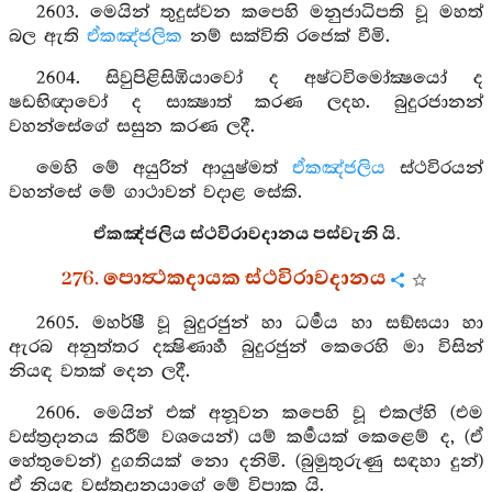
2603. මෙයින් තුදුස්වන කපෙහි මනුජාධිපති වූ මහත්
බල ඇති
ඒකඤ්ජලික
නම් සක්විති රජෙක් වීමි.
2604. සිවුපිළිසිඹියාවෝ ද අෂ්ටවිමෝක්‍ෂයෝ ද
ෂඩභිඥාවෝ ද සාක්‍ෂාත් කරණ ලදහ. බුදුරජානන්
වහන්සේගේ සසුන කරණ ලදී.
මෙහි මේ අයුරින් ආයුෂ්මත්
ඒකඤ්ජලිය
ස්ථවිරයන්
වහන්සේ මේ ගාථාවන් වදාළ සේකි.
ඒකඤ්ජලිය ස්ථවිරාවදානය පස්වැනි යි.
276. පොත්‍ථකදායක ස්ථවිරාවදානය
2605. මහර්ෂී වූ බුදුරජුන් හා ධර්‍මය හා සඞ්ඝයා හා
ඇරබ අනුත්තර දක්‍ෂිණාර්‍හ බුදුරජුන් කෙරෙහි මා විසින්
නියඳ වතක් දෙන ලදී.
2606. මෙයින් එක් අනූවන කපෙහි වූ එකල්හි (එම
වස්ත්‍රදානය කිරීම් වශයෙන්) යම් කර්‍මයක් කෙළෙම් ද, (ඒ
හේතුවෙන්) දුගතියක් නො දනිමි. (බුමුතුරුණු සඳහා දුන්)
ඒ නියඳ වස්ත්‍රදානයාගේ මේ විපාක යි.