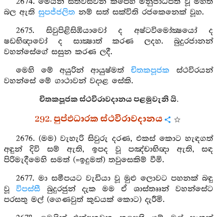
2674. මෙයින් සත්විසිවන කපෙහි මනුජාධිපති වූ මහත්
බල ඇති
සුපජ්ජලිත
නම් සත් සක්විති රජකෙනෙක් වූහ.
2675. සිවුපිළිසිඹියාවෝ ද අෂ්ටවිමෝක්‍ෂයෝ ද
ෂඩභිඥාවෝ ද සාක්‍ෂාත් කරණ ලදහ. බුදුරජානන්
වහන්සේගේ සසුන කරණ ලදී.
මෙහි මේ අයුරින් ආයුෂ්මත්
චිතකපූජක
ස්ථවිරයන්
වහන්සේ මේ ගාථාවන් වදාළ සේකි.
චිතකපූජක ස්ථවිරාවදානය පළමුවැනි යි.
292. පුප්ඵධාරක ස්ථවිරාවදානය
2676. (මම) වැහැරි සිවුරු දරණ, එකස් කොට හැඳගත්
අඳුන් දිවි සම් ඇති, ඉපද වූ පඤ්චාභිඥා ඇති, සඳ
පිරිමැදීමෙහි සමත් (=ඉදුමත්) තවුසෙකිම් වීමි.
2677. මා සමීපයට වැඩියා වූ මුළු ලොවට පහනක් බඳු
වූ
විපස්සී
බුදුරජුන් දැක මම ඒ ශාස්තෲන් වහන්සේට
පරසතු මල් (ගෙණවුත් කුඩයක් කොට) දැරීමි.