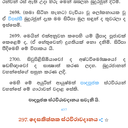
රන්වන් රස් ඇති උදා හිරු මෙන් බබලන බුදුරජුන් දිටිමි.
2698. (තමා සිටින තැනට) වැඩියා වූ ලෝකනායක වූ
ඒ
විපස්සී
බුදුරජුන් දැක මම සිරිපා මුල සඳුන් ද තුවරලා ද
ඉස්සෙමි.
2699. මෙයින් එක්අනූවන කපෙහි යම් ශ්‍රීපාද පූජාවක්
කෙළෙම් ද, (ඒ හේතුවෙන්) දුගතියක් නො දනිමි. සිරිපා
පීදිමෙහි මේ විපාකය යි.
2700. සිවුපිළිසිඹියාවෝ ද අෂ්ටවිමෝක්‍ෂයෝ ද
ෂඩභිඥාවෝ ද සාක්‍ෂාත් කරණ ලදහ. බුදුරජානන්
වහන්සේගේ සසුන කරණ ලදි.
මෙහි මේ අයුරින් ආයුෂ්මත්
පාදපූජක
ස්ථවිරයන්
වහන්සේ මේ ගාථාවන් වදාළ සේකි.
පාදපූජක ස්ථවිරාවදානය සවැනි යි.
437
297. දෙසකිත්තක ස්ථවිරාවදානය