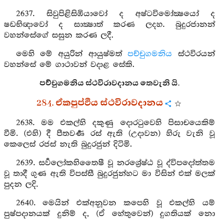
2637. සිවුපිළිසිඹියාවෝ ද අෂ්ටවිමෝක්‍ෂයෝ ද
ෂඩභිඥාවෝ ද සාක්‍ෂාත් කරණ ලදහ. බුදුරජානන්
වහන්සේගේ සසුන කරණ ලදී.
මෙහි මේ අයුරින් ආයුෂ්මත්
පච්චුගමනිය
ස්ථවිරයන්
වහන්සේ මේ ගාථාවන් වදාළ සේකි.
පච්චුගමනිය ස්ථවිරාවදානය තෙවැනි යි.
284. ඒකපුප්ඵිය ස්ථවිරාවදානය
2638. මම එකල්හි දකුණු දොරටුවෙහි පිසාචයෙකිම්
වීමි. (එහි) දී පීතවර්‍ණ රස් ඇති (උදාවන) හිරු වැනි වූ
කෙලෙස් රජස් නැති බුදුරජුන් දිටිමි.
2639. සර්‍වලෝකහිතෛෂී වූ නරශ්‍රේෂ්ඨ වූ ද්විපදෝත්තම
වූ තාදී ගුණ ඇති විපස්සී බුදුරජුන්හට මා විසින් එක් මලක්
පුදන ලදි.
2640. මෙයින් එක්අනූවන කපෙහි වූ එකල්හි යම්
පුෂ්පදානයක් දුනිම් ද, (ඒ හේතුවෙන්) දුගතියක් නො