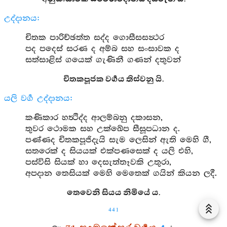
උද්දානය:
චිතක පාරිච්ඡත්ත සද්ද ගොසීසසන්‍ථර
පද පදෙස් සරණ ද අම්බ සහ සංසාවක ද
සත්සාළිස් ගයෙක් ගැණිනී ගණන් දතුවන්
චිතකපූජක වර්‍ගය තිස්වනු යි.
යලි වර්‍ග උද්දානය:
කණිකාර හත්‍ථිද්ද ආලම්බනු දකාසන,
තුවර ථොමක සහ උක්ඛේප සීසූපධාන ද.
පණ්ණද චිතකපූජිදැයි සැම ලෙසින් ඇති මෙහි ගී,
සතරෙක් ද සියයක් එක්පණසෙක් ද යලි එහි,
පස්විසි සියක් හා දෙසැත්තෑවකි උතුරා,
අපදාන තෙසියක් මෙහි මෙතෙක් ගයින් කියන ලදී.
තෙවෙනි සියය නිමියේ ය.
441