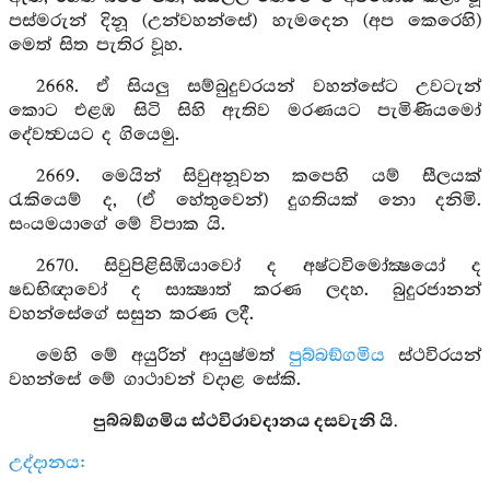
පස්මරුන් දිනූ (උන්වහන්සේ) හැමදෙන (අප කෙරෙහි)
මෙත් සිත පැතිර වූහ.
2668. ඒ සියලු සම්බුදුවරයන් වහන්සේට උවටැන්
කොට එළඹ සිටි සිහි ඇතිව මරණයට පැමිණියමෝ
දේවත්‍වයට ද ගියෙමු.
2669. මෙයින් සිවුඅනූවන කපෙහි යම් සීලයක්
රැකියෙම් ද, (ඒ හේතුවෙන්) දුගතියක් නො දනිමි.
සංයමයාගේ මේ විපාක යි.
2670. සිවුපිළිසිඹියාවෝ ද අෂ්ටවිමෝක්‍ෂයෝ ද
ෂඩභිඥාවෝ ද සාක්‍ෂාත් කරණ ලදහ. බුදුරජානන්
වහන්සේගේ සසුන කරණ ලදී.
මෙහි මේ අයුරින් ආයුෂ්මත්
පුබ්බඞ්ගමිය
ස්ථවිරයන්
වහන්සේ මේ ගාථාවන් වදාළ සේකි.
පුබ්බඞ්ගමිය ස්ථවිරාවදානය දසවැනි යි.
උද්දානය: