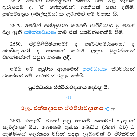
2678. මෙයින් එක්අනූවන කපෙහි යම් මල් සැතක්
දැරුයෙම් ද, (ඒ හේතුවෙන්) දුගතියක් නො දනිමි.
පුෂ්පච්ඡත්‍රය (=මල්කූඩය) ක් දැරීමෙහි මේ විපාක යි.
2679. මෙයින් සත්අසූවන කපෙහි පෘථිවීශ්වර වූ මහත්
බල ඇති
සමන්තධාරණ
නම් එක් සක්විත්තෙකිම් වීමි.
2680. සිවුපිළිසිඹියාවෝ ද අෂ්ටවිමෝක්‍ෂයෝ ද
ෂඩභිඥාවෝ ද සාක්‍ෂාත් කරණ ලදහ. බුදුරජානන්
වහන්සේගේ සසුන කරණ ලදී.
මෙහි මේ අයුරින් ආයුෂ්මත්
පුප්ඵධාරක
ස්ථවිරයන්
වහන්සේ මේ ගාථාවන් වදාළ සේකි.
පුප්ඵධාරක ස්ථවිරාවදානය දෙවනු යි.
433
293. ඡත්තදායක ස්ථවිරාවදානය
2681. එකල්හි මාගේ පුත්‍ර තෙමේ කසාවත් හැඳගත්
පැවිද්දෙක් විය. හෙතෙම ශ්‍රාවක බෝධිය (රහත් බව) ට
පැමිණියේ ලෝකයා විසින් පුදනු ලැබුවෙක් ව පිරිනිවන්