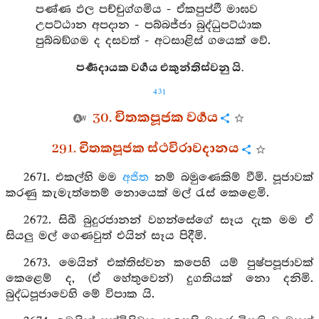
පණ්ණ ඵල පච්චුග්ගමිය - ඒකපුප්ඵි මාඝව
උපට්ඨාන අපදාන - පබ්බජ්ජා බුද්ධුපට්ඨාක
පුබ්බඞ්ගම ද දසවත් - අටසාළිස් ගයෙක් වේ.
පර්‍ණදායක වර්‍ගය එකුන්තිස්වනු යි.
431
30. චිතකපූජක වර්‍ගය
291. චිතකපූජක ස්ථවිරාවදානය
2671. එකල්හි මම
අජිත
නම් බමුණෙකිම් වීමි. පූජාවක්
කරණු කැමැත්තෙම් නොයෙක් මල් රැස් කෙළෙමි.
2672. සිඛී බුදුරජානන් වහන්සේගේ සෑය දැක මම ඒ
සියලු මල් ගෙණවුත් එයින් සෑය පිදීමි.
2673. මෙයින් එක්තිස්වන කපෙහි යම් පුෂ්පපූජාවක්
කෙළෙම් ද, (ඒ හේතුවෙන්) දුගතියක් නො දනිමි.
බුද්ධපූජාවෙහි මේ විපාක යි.