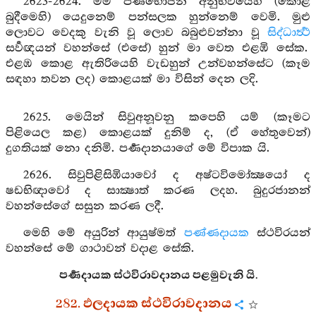
2623-2624. මම පර්‍ණභෝජන අනුභවයෙහි (කොළ
බුදීමෙහි) යෙදුනෙම් පන්සලක හුන්නෙම් වෙමි. මුළු
ලොවට වෙදකු වැනි වූ ලොව බබුළුවන්නා වූ
සිද්ධාර්‍ත්‍ථ
සර්‍වඥයන් වහන්සේ (එසේ) හුන් මා වෙත එළඹි සේක.
එළඹ කොළ ඇතිරියෙහි වැඩහුන් උන්වහන්සේට (කෑම
සඳහා තවන ලද) කොළයක් මා විසින් දෙන ලදි.
2625. මෙයින් සිවුඅනූවනු කපෙහි යම් (කෑමට
පිළියෙල කළ) කොළයක් දුනිම් ද, (ඒ හේතුවෙන්)
දුගතියක් නො දනිමි. පර්‍ණදානයාගේ මේ විපාක යි.
2626. සිවුපිළිසිඹියාවෝ ද අෂ්ටවිමෝක්‍ෂයෝ ද
ෂඩභිඥාවෝ ද සාක්‍ෂාත් කරණ ලදහ. බුදුරජානන්
වහන්සේගේ සසුන කරණ ලදී.
මෙහි මේ අයුරින් ආයුෂ්මත්
පණ්ණදායක
ස්ථවිරයන්
වහන්සේ මේ ගාථාවන් වදාළ සේකි.
පර්‍ණදායක ස්ථවිරාවදානය පළමුවැනි යි.
282. ඵලදායක ස්ථවිරාවදානය