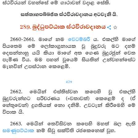
ස්ථවිරයන් වහන්සේ මේ ගාථාවන් වදාළ සේකි.
සත්තාහපබ්බජිත ස්ථවිරාවදානය අටවැනි යි.
289. බුද්ධුපට්ඨාක ස්ථවිරාවදානය
2660-2661. මාගේ නම
වෙටම්බරී
ය. එකල්හි මාගේ
පියතෙම මේ ලෝකාග්‍රනායක වූ බුදුවරු මට දහම්
දෙසන්නාහු යයි කියා මාගේ අත ගෙණ බුදුරජුන් වෙත
පැමිණ වීය. මම පහන් වූයෙම් සියතින් උන්වහන්සේට
මැනවින් උපස්ථාන කෙළෙමි.
429
2662. මෙයින් එස්තිස්වන කපෙහි වූ එකල්හි
බුදුවරුන්හට පරිචරණය (=වතාවත්) කෙළෙම් ද (ඒ
හේතුවෙන්) දුගතියක් නො දනිමි. උවටැන් කිරීමෙහි මේ
විපාක යි.
2663. මෙයින් තෙවිසිවන කපෙහි මහත් බල ඇති
සමණුපට්ඨාක
නම් සිවු සක්විති රජකෙනෙක් වූහ.