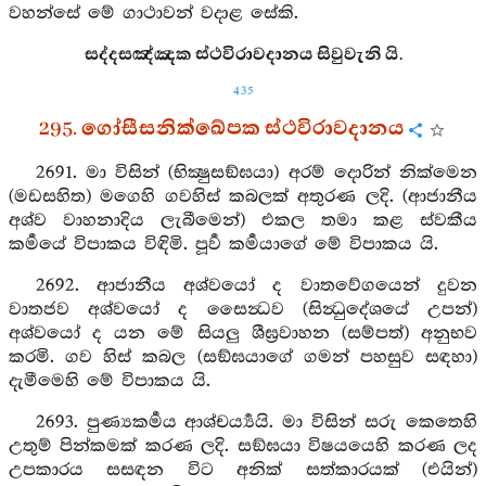
වහන්සේ මේ ගාථාවන් වදාළ සේකි.
සද්දසඤ්ඤක ස්ථවිරාවදානය සිවුවැනි යි.
435
295. ගෝසීසනික්ඛේපක ස්ථවිරාවදානය
2691. මා විසින් (භික්‍ෂුසඞ්ඝයා) අරම් දොරින් නික්මෙන
(මඩසහිත) මගෙහි ගවහිස් කබලක් අතුරණ ලදි. (ආජානීය
අශ්ව වාහනාදිය ලැබීමෙන්) එකල තමා කළ ස්වකීය
කර්‍මයේ විපාකය විඳිමි. පූර්‍ව කර්‍මයාගේ මේ විපාකය යි.
2692. ආජානීය අශ්වයෝ ද වාතවේගයෙන් දුවන
වාතජව අශ්වයෝ ද සෛන්‍ධව (සින්‍ධුදේශයේ උපන්)
අශ්වයෝ ද යන මේ සියලු ශීඝ්‍රවාහන (සම්පත්) අනුභව
කරමි. ගව හිස් කබල (සඞ්ඝයාගේ ගමන් පහසුව සඳහා)
දැමීමෙහි මේ විපාකය යි.
2693. පුණ්‍යකර්‍මය ආශ්චර්‍ය්‍යයි. මා විසින් සරු කෙතෙහි
උතුම් පින්කමක් කරණ ලදි. සඞ්ඝයා විෂයයෙහි කරණ ලද
උපකාරය සසඳන විට අනික් සත්කාරයක් (එයින්)