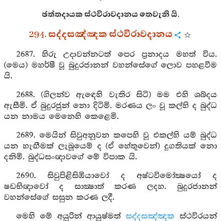
ඡත්තදායක ස්ථවිරාවදානය තෙවැනි යි.
294. සද්දසඤ්ඤක ස්ථවිරාවදානය
2687. හිරු උදාවන්නටත් පෙර ප්‍රනාදය මහත් විය.
(මෙය) මහර්ෂී වූ බුදුරජානන් වහන්සේගේ ලොව පහළවීම
යි.
2688. (ගිලන්ව ඇඳෙහි වැතිර සිටි) මම එහි ශබ්දය
ඇසීමි. ඒ බුදුරජුන් නො දිටිමි. මරණය ලං වූ කල්හි ද බුද්ධ
යන නාමය මෙනෙහි කෙළෙමි.
2689. මෙයින් සිවුඅනූවන කපෙහි වූ එකල්හි යම් බුද්ධ
යන හැඟීමක් ලැබූයෙම් ද (ඒ හේතුවෙන්) දුගතියක් නො
දනිමි. බුද්ධසංඥාවගේ මේ විපාක යි.
2690. සිවුපිළිසිඹියාවෝ ද අෂ්ටවිමෝක්‍ෂයෝ ද
ෂඩභිඥාවෝ ද සාක්‍ෂාත් කරණ ලදහ. බුදුරජානන්
වහන්සේගේ සසුන කරණ ලදී.
මෙහි මේ අයුරින් ආයුෂ්මත්
සද්දසඤ්ඤක
ස්ථවිරයන්