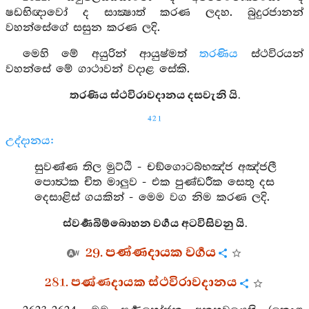
ෂඩභිඥාවෝ ද සාක්‍ෂාත් කරණ ලදහ. බුදුරජානන්
වහන්සේගේ සසුන කරණ ලදි.
මෙහි මේ අයුරින් ආයුෂ්මත්
තරණිය
ස්ථවිරයන්
වහන්සේ මේ ගාථාවන් වදාළ සේකි.
තරණිය ස්ථවිරාවදානය දසවැනි යි.
421
උද්දානය:
සුවණ්ණ තිල මුට්ඨි - චඞ්ගොටබ්භඤ්ජ අඤ්ජලී
පොත්‍ථක චිත මාලුව - එක පුණ්ඩරීක සෙතු දස
දෙසාළිස් ගයකින් - මෙම වග නිම කරණ ලදි.
ස්වර්‍ණබිම්බොහන වර්‍ගය අටවිසිවනු යි.
29. පණ්ණදායක වර්‍ගය
281. පණ්ණදායක ස්ථවිරාවදානය