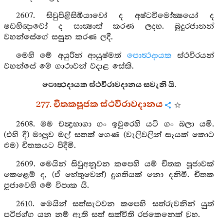
2607. සිවුපිළිසිඹියාවෝ ද අෂ්ටවිමෝක්‍ෂයෝ ද
ෂඩභිඥාවෝ ද සාක්‍ෂාත් කරණ ලදහ. බුදුරජානන්
වහන්සේගේ සසුන කරණ ලදී.
මෙහි මේ අයුරින් ආයුෂ්මත්
පොත්‍ථදායක
ස්ථවිරයන්
වහන්සේ මේ ගාථාවන් වදාළ සේකි.
පොත්‍ථදායක ස්ථවිරාවදානය සවැනි යි.
277. චිතකපූජක ස්ථවිරාවදානය
2608. මම චන්‍ද්‍රභාගා ගං ඉවුරෙහි යටි ගං බලා යමි.
(එහි දී) මාලුව මල් සතක් ගෙණ (වැලිවලින් සෑයක් කොට
එම) චිතකයට පිදීමි.
2609. මෙයින් සිවුඅනූවන කපෙහි යම් චිතක පූජාවක්
කෙළෙම් ද, (ඒ හේතුවෙන්) දුගතියක් නො දනිමි. චිතක
පූජාවෙහි මේ විපාක යි.
2610. මෙයින් සත්සැටවන කපෙහි සත්රුවනින් යුත්
පටිජග්ග යන නම් ඇති සත් සක්විති රජකෙනෙක් වූහ.