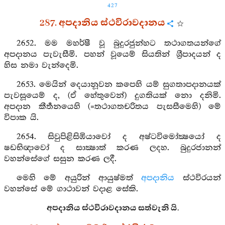
427
287. අපදානිය ස්ථවිරාවදානය
2652. මම මහර්ෂී වූ බුදුරජුන්හට තථාගතයන්ගේ
අපදානය පැවැසීමි. පහන් වූයෙම් සියතින් ශ්‍රීපාදයන් ද
හිස නමා වැන්දෙමි.
2653. මෙයින් දෙයානූවන කපෙහි යම් සුගතාපදානයක්
පැවසූයෙම් ද, (ඒ හේතුවෙන්) දුගතියක් නො දනිමි.
අපදාන කීර්‍තනයෙහි (=තථාගතචරිතය පැසසීමෙහි) මේ
විපාක යි.
2654. සිවුපිළිසිඹියාවෝ ද අෂ්ටවිමෝක්‍ෂයෝ ද
ෂඩභිඥාවෝ ද සාක්‍ෂාත් කරණ ලදහ. බුදුරජානන්
වහන්සේගේ සසුන කරණ ලදී.
මෙහි මේ අයුරින් ආයුෂ්මත්
අපදානිය
ස්ථවිරයන්
වහන්සේ මේ ගාථාවන් වදාළ සේකි.
අපදානිය ස්ථවිරාවදානය සත්වැනි යි.