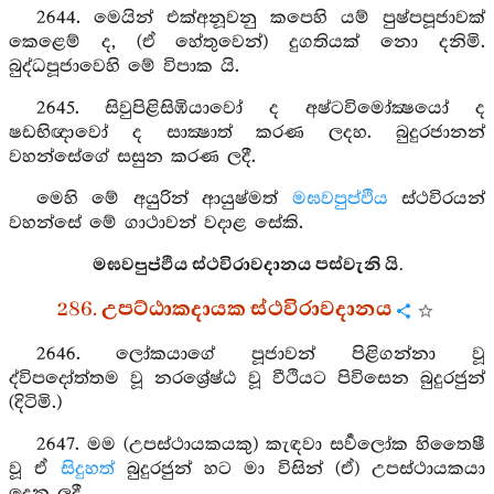
2644. මෙයින් එක්අනූවනු කපෙහි යම් පුෂ්පපූජාවක්
කෙළෙම් ද, (ඒ හේතුවෙන්) දුගතියක් නො දනිමි.
බුද්ධපූජාවෙහි මේ විපාක යි.
2645. සිවුපිළිසිඹියාවෝ ද අෂ්ටවිමෝක්‍ෂයෝ ද
ෂඩභිඥාවෝ ද සාක්‍ෂාත් කරණ ලදහ. බුදුරජානන්
වහන්සේගේ සසුන කරණ ලදී.
මෙහි මේ අයුරින් ආයුෂ්මත්
මඝවපුප්ඵිය
ස්ථවිරයන්
වහන්සේ මේ ගාථාවන් වදාළ සේකි.
මඝවපුප්ඵිය ස්ථවිරාවදානය පස්වැනි යි.
286. උපට්ඨාකදායක ස්ථවිරාවදානය
2646. ලෝකයාගේ පූජාවන් පිළිගන්නා වූ
ද්විපදෝත්තම වූ නරශ්‍රේෂ්ඨ වූ වීථියට පිවිසෙන බුදුරජුන්
(දිටිමි.)
2647. මම (උපස්ථායකයකු) කැඳවා සර්‍වලෝක හිතෛෂී
වූ ඒ
සිදුහත්
බුදුරජුන් හට මා විසින් (ඒ) උපස්ථායකයා
දෙන ලදී.