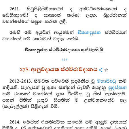
2611. සිවුපිළිසිඹියාවෝ ද අෂ්ටවිමෝක්‍ෂයෝ ද
ෂඩභිඥාවෝ ද සාක්‍ෂාත් කරණ ලදහ. බුදුරජානන්
වහන්සේගේ සසුන කරණ ලදී.
මෙහි මේ අයුරින් ආයුෂ්මත්
චිතකපූජක
ස්ථවිරයන්
වහන්සේ මේ ගාථාවන් වදාළ සේකි.
චිතකපූජක ස්ථවිරාවදානය සත්වැනි යි.
419
278. ආලුවදායක ස්ථවිරාවදානය
2612-2613. හිමවත් පව්වෙහි සුදර්‍ශනීය වූ
මහාසින්‍ධු
නම්
නදියකි. පැහැපත් වූ ඉතා සන්හුන් බැව්හි යෙදුනු
සුදස්සන
නම් රහතන් වහන්සේ දැක විස්මිත වූ සිත් ඇත්තෙම්
පහන් සිතින් යුතුව සියතින් ම උන්වහන්සේට අල
(කැබැල්ලක්) පිළිගැන් වීමි.
2614. මෙයින් එක්තිස්වන කපෙහි යම් ආලුව දානයක්
දිනිම් ද, (ඒ හේතුවෙන්) දුගතියක් නො දනිමි. ආලුව (=අල)