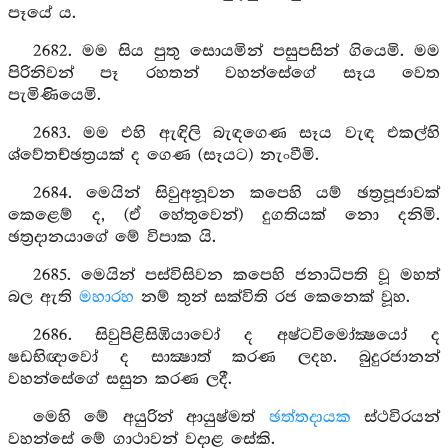
පෑයේ ය.
2682. මම සිය පුතු සොයමින් පසුපසින් ගියෙමි. මම
පිරිනිවන් පෑ රහතන් වහන්සේගේ සෑය වෙත
පැමිණියෙමි.
2683. මම එහි ඇඳිලි බැඳගෙණ සෑය වැඳ එකල්හි
ශ්වේතච්ඡත්‍රයක් ද ගෙණ (සෑයට) නැංවීමි.
2684. මෙයින් සිවුඅනූවන කපෙහි යම් ඡත්‍රපූජාවක්
කෙළෙම් ද, (ඒ හේතුවෙන්) දුගතියක් නො දනිමි.
ඡත්‍රදානයාගේ මේ විපාක යි.
2685. මෙයින් පස්විසිවන කපෙහි ජනාධිපති වූ මහත්
බල ඇති
මහාරහ
නම් තුන් සක්විති රජ කෙනෙක් වූහ.
2686. සිවුපිළිසිඹියාවෝ ද අෂ්ටවිමෝක්‍ෂයෝ ද
ෂඩභිඥාවෝ ද සාක්‍ෂාත් කරණ ලදහ. බුදුරජානන්
වහන්සේගේ සසුන කරණ ලදී.
මෙහි මේ අයුරින් ආයුෂ්මත්
ඡත්තදායක
ස්ථවිරයන්
වහන්සේ මේ ගාථාවන් වදාළ සේකි.