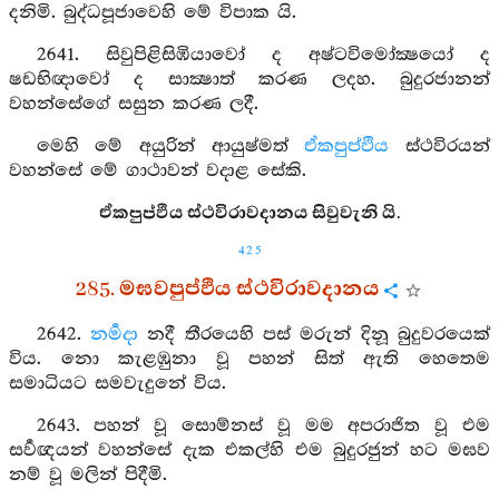
දනිමි. බුද්ධපූජාවෙහි මේ විපාක යි.
2641. සිවුපිළිසිඹියාවෝ ද අෂ්ටවිමෝක්‍ෂයෝ ද
ෂඩභිඥාවෝ ද සාක්‍ෂාත් කරණ ලදහ. බුදුරජානන්
වහන්සේගේ සසුන කරණ ලදී.
මෙහි මේ අයුරින් ආයුෂ්මත්
ඒකපුප්ඵිය
ස්ථවිරයන්
වහන්සේ මේ ගාථාවන් වදාළ සේකි.
ඒකපුප්ඵිය ස්ථවිරාවදානය සිවුවැනි යි.
425
285. මඝවපුප්ඵිය ස්ථවිරාවදානය
2642.
නර්‍මදා
නදී තීරයෙහි පස් මරුන් දිනූ බුදුවරයෙක්
විය. නො කැළඹුනා වූ පහන් සිත් ඇති හෙතෙම
සමාධියට සමවැදුනේ විය.
2643. පහන් වූ සොම්නස් වූ මම අපරාජිත වූ එම
සර්‍වඥයන් වහන්සේ දැක එකල්හි එම බුදුරජුන් හට මඝව
නම් වූ මලින් පිදීමි.