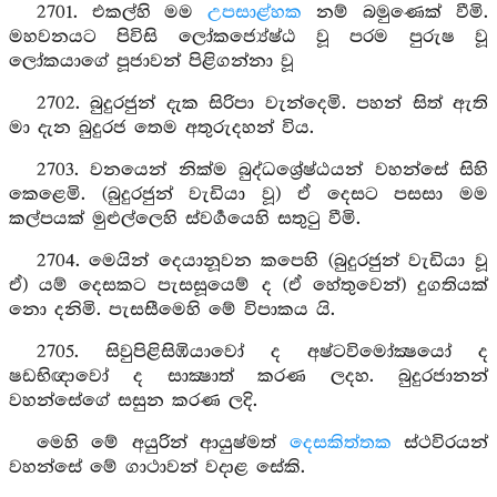
2701. එකල්හි මම
උපසාළ්හක
නම් බමුණෙක් වීමි.
මහවනයට පිවිසි ලෝකජ්‍යේෂ්ඨ වූ පරම පුරුෂ වූ
ලෝකයාගේ පූජාවන් පිළිගන්නා වූ
2702. බුදුරජුන් දැක සිරිපා වැන්දෙමි. පහන් සිත් ඇති
මා දැන බුදුරජ තෙම අතුරුදහන් විය.
2703. වනයෙන් නික්ම බුද්ධශ්‍රේෂ්ඨයන් වහන්සේ සිහි
කෙළෙමි. (බුදුරජුන් වැඩියා වූ) ඒ දෙසට පසසා මම
කල්පයක් මුළුල්ලෙහි ස්වර්‍ගයෙහි සතුටු වීමි.
2704. මෙයින් දෙයානූවන කපෙහි (බුදුරජුන් වැඩියා වූ
ඒ) යම් දෙසකට පැසසූයෙම් ද (ඒ හේතුවෙන්) දුගතියක්
නො දනිමි. පැසසීමෙහි මේ විපාකය යි.
2705. සිවුපිළිසිඹියාවෝ ද අෂ්ටවිමෝක්‍ෂයෝ ද
ෂඩභිඥාවෝ ද සාක්‍ෂාත් කරණ ලදහ. බුදුරජානන්
වහන්සේගේ සසුන කරණ ලදි.
මෙහි මේ අයුරින් ආයුෂ්මත්
දෙසකිත්තක
ස්ථවිරයන්
වහන්සේ මේ ගාථාවන් වදාළ සේකි.