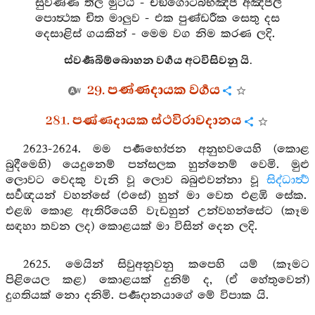
සුවණ්ණ තිල මුට්ඨි - චඞ්ගොටබ්භඤ්ජ අඤ්ජලී
පොත්‍ථක චිත මාලුව - එක පුණ්ඩරීක සෙතු දස
දෙසාළිස් ගයකින් - මෙම වග නිම කරණ ලදි.
ස්වර්‍ණබිම්බොහන වර්‍ගය අටවිසිවනු යි.
29. පණ්ණදායක වර්‍ගය
281. පණ්ණදායක ස්ථවිරාවදානය
2623-2624. මම පර්‍ණභෝජන අනුභවයෙහි (කොළ
බුදීමෙහි) යෙදුනෙම් පන්සලක හුන්නෙම් වෙමි. මුළු
ලොවට වෙදකු වැනි වූ ලොව බබුළුවන්නා වූ
සිද්ධාර්‍ත්‍ථ
සර්‍වඥයන් වහන්සේ (එසේ) හුන් මා වෙත එළඹි සේක.
එළඹ කොළ ඇතිරියෙහි වැඩහුන් උන්වහන්සේට (කෑම
සඳහා තවන ලද) කොළයක් මා විසින් දෙන ලදි.
2625. මෙයින් සිවුඅනූවනු කපෙහි යම් (කෑමට
පිළියෙල කළ) කොළයක් දුනිම් ද, (ඒ හේතුවෙන්)
දුගතියක් නො දනිමි. පර්‍ණදානයාගේ මේ විපාක යි.