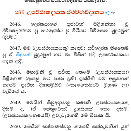
මඝවපුප්ඵිය ස්ථවිරාවදානය පස්වැනි යි.
286. උපට්ඨාකදායක ස්ථවිරාවදානය
2646. ලෝකයාගේ පූජාවන් පිළිගන්නා වූ
ද්විපදෝත්තම වූ නරශ්‍රේෂ්ඨ වූ වීථියට පිවිසෙන බුදුරජුන්
(දිටිමි.)
2647. මම (උපස්ථායකයකු) කැඳවා සර්‍වලෝක හිතෛෂී
වූ ඒ
සිදුහත්
බුදුරජුන් හට මා විසින් (ඒ) උපස්ථායකයා
දෙන ලදී.
2648. මහාමුනි වූ සර්‍වඥ තෙමේ (උපස්ථායකයා)
පිළිගෙණ (ආපසු මට පාවා දුනි) ඉක්බිති එම අසුනෙන්
නැගිට ප්‍රාචීන දිශාභිමුඛව (=නැගෙනහිරට මුහුණ ලා)
වැඩියේ ය.
2649. මෙයින් සිවුඅනූවනු කපෙහි උපස්ථායකයකු
දිනිම් ද, (ඒ හේතුවෙන්) දුගතියක් නො දනිමි.
(උපස්ථායකදානයෙහි) උවැටැනෙහි මේ විපාක යි.
2650. මෙයින් සත්පණස්වනු කපෙහි සත්රුවනින් යුත්