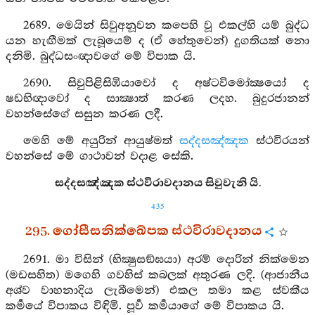
2689. මෙයින් සිවුඅනූවන කපෙහි වූ එකල්හි යම් බුද්ධ
යන හැඟීමක් ලැබූයෙම් ද (ඒ හේතුවෙන්) දුගතියක් නො
දනිමි. බුද්ධසංඥාවගේ මේ විපාක යි.
2690. සිවුපිළිසිඹියාවෝ ද අෂ්ටවිමෝක්‍ෂයෝ ද
ෂඩභිඥාවෝ ද සාක්‍ෂාත් කරණ ලදහ. බුදුරජානන්
වහන්සේගේ සසුන කරණ ලදී.
මෙහි මේ අයුරින් ආයුෂ්මත්
සද්දසඤ්ඤක
ස්ථවිරයන්
වහන්සේ මේ ගාථාවන් වදාළ සේකි.
සද්දසඤ්ඤක ස්ථවිරාවදානය සිවුවැනි යි.
435
295. ගෝසීසනික්ඛේපක ස්ථවිරාවදානය
2691. මා විසින් (භික්‍ෂුසඞ්ඝයා) අරම් දොරින් නික්මෙන
(මඩසහිත) මගෙහි ගවහිස් කබලක් අතුරණ ලදි. (ආජානීය
අශ්ව වාහනාදිය ලැබීමෙන්) එකල තමා කළ ස්වකීය
කර්‍මයේ විපාකය විඳිමි. පූර්‍ව කර්‍මයාගේ මේ විපාකය යි.