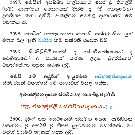
2597. මෙයින් අසඞ්ඛ්‍ය කල්පයකට පෙර වූ එකල්හි
(යම්) ආලේපන තෛලයක් දිනිම් ද, (ඒ හේතුවෙන්)
දුගතියක් නො දනිමි. ආලේපන තෛල දානයාගේ මේ
විපාකය යි.
2598. මෙයින් පසළොස්වන කපෙහි සත්රුවනින් යුත්
මහත් බල ඇති
චිරප්ප
නම් සක්විති රජෙක් වීමි.
2599. සිවුපිළිසිඹියාවෝ ද අෂ්ටවිමෝක්‍ෂයෝ ද
ෂඩභිඥාවෝ ද සාක්‍ෂාත් කරණ ලදහ. බුදුරජානන්
වහන්සේගේ සසුන කරණ ලදී.
මෙහි මේ අයුරින් ආයුෂ්මත්
අබ්භඤ්ජනදායක
ස්ථවිරයන් වහන්සේ මේ ගාථාවන් වදාළ සේකි.
අබ්භඤ්ජනදායක ස්ථවිරාවදානය සිවුවැනි යි.
275. ඒකඤ්ජලිය ස්ථවිරාවදානය
2600. දිඹුල් ගස් සෙවනෙහි නියමිත කොළ ඇතිරියක
වසන්නා වූ මහර්ෂී වූ තිස්ස බුදුරජානන් වහන්සේට මා
විසින් විසුමට තැනක් දෙන ලදී.