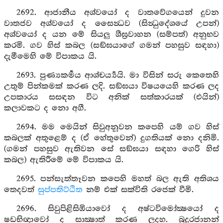
2692. ආජානීය අශ්වයෝ ද වාතවේගයෙන් දුවන
වාතජව අශ්වයෝ ද සෛන්‍ධව (සින්‍ධුදේශයේ උපන්)
අශ්වයෝ ද යන මේ සියලු ශීඝ්‍රවාහන (සම්පත්) අනුභව
කරමි. ගව හිස් කබල (සඞ්ඝයාගේ ගමන් පහසුව සඳහා)
දැමීමෙහි මේ විපාකය යි.
2693. පුණ්‍යකර්‍මය ආශ්චර්‍ය්‍යයි. මා විසින් සරු කෙතෙහි
උතුම් පින්කමක් කරණ ලදි. සඞ්ඝයා විෂයයෙහි කරණ ලද
උපකාරය සසඳන විට අනික් සත්කාරයක් (එයින්)
කලාවකට ද නො අගී.
2694. මම මෙයින් සිවුඅනූවන කපෙහි යම් ගව හිස්
කබලක් අතුළෙම් ද (ඒ හේතුවෙන්) දුගතියක් නො දනිමි.
(ගමන් පහසුව ඇතිවන සේ සඞ්ඝයා සඳහා ගෙරි හිස්
කබල) ඇතිරීමේ මේ විපාකය යි.
2695. පන්සැත්තෑවන කපෙහි මහත් බල ඇති අතිශය
තෙදවත්
සුප්පතිට්ඨිත
නම් එක් සක්විති රජෙක් වීමි.
2696. සිවුපිළිසිඹියාවෝ ද අෂ්ටවිමෝක්‍ෂයෝ ද
ෂඩභිඥාවෝ ද සාක්‍ෂාත් කරණ ලදහ. බුදුරජානන්