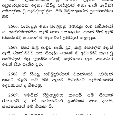
අසූහාරදහසක් දෙනා (කිසිදු වස්තුවක් නො මැති බැවින්)
අකිඤ්චක වූ පැවිද්දෝ වූහ. මම ඔවුනතුරෙන් පුරෝගාමියා
වීමි.
2666. පැහැදුනු නො කැලඹුනු මොවුහු රාග සහිතයෝ
ය. භවෝත්පත්තිය නැති නො කොළෝය. පහන් සිත් ඇති
(රහත්නට) සියතින් ම මැනවින් උවටැන් කළාහුය.
2667. ක්‍ෂය කළ ආශ්‍රව ඇති, දුරු කළ කෙලෙස් දොස්
ඇති, රහත් බවට පත්, සියල්ල තෙමේ ම අවබෝධ කළා වූ
පස්මරුන් දිනූ (උන්වහන්සේ) හැමදෙන (අප කෙරෙහි)
මෙත් සිත පැතිර වූහ.
2668. ඒ සියලු සම්බුදුවරයන් වහන්සේට උවටැන්
කොට එළඹ සිටි සිහි ඇතිව මරණයට පැමිණියමෝ
දේවත්‍වයට ද ගියෙමු.
2669. මෙයින් සිවුඅනූවන කපෙහි යම් සීලයක්
රැකියෙම් ද, (ඒ හේතුවෙන්) දුගතියක් නො දනිමි.
සංයමයාගේ මේ විපාක යි.