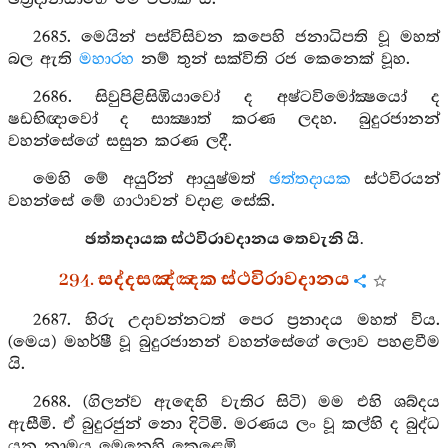
2685. මෙයින් පස්විසිවන කපෙහි ජනාධිපති වූ මහත්
බල ඇති
මහාරහ
නම් තුන් සක්විති රජ කෙනෙක් වූහ.
2686. සිවුපිළිසිඹියාවෝ ද අෂ්ටවිමෝක්‍ෂයෝ ද
ෂඩභිඥාවෝ ද සාක්‍ෂාත් කරණ ලදහ. බුදුරජානන්
වහන්සේගේ සසුන කරණ ලදී.
මෙහි මේ අයුරින් ආයුෂ්මත්
ඡත්තදායක
ස්ථවිරයන්
වහන්සේ මේ ගාථාවන් වදාළ සේකි.
ඡත්තදායක ස්ථවිරාවදානය තෙවැනි යි.
294. සද්දසඤ්ඤක ස්ථවිරාවදානය
2687. හිරු උදාවන්නටත් පෙර ප්‍රනාදය මහත් විය.
(මෙය) මහර්ෂී වූ බුදුරජානන් වහන්සේගේ ලොව පහළවීම
යි.
2688. (ගිලන්ව ඇඳෙහි වැතිර සිටි) මම එහි ශබ්දය
ඇසීමි. ඒ බුදුරජුන් නො දිටිමි. මරණය ලං වූ කල්හි ද බුද්ධ
යන නාමය මෙනෙහි කෙළෙමි.