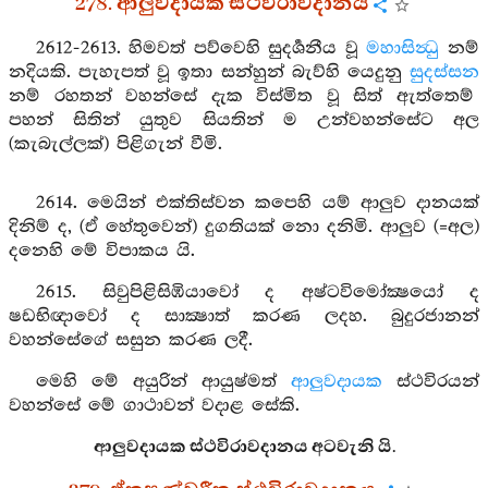
278. ආලුවදායක ස්ථවිරාවදානය
2612-2613. හිමවත් පව්වෙහි සුදර්‍ශනීය වූ
මහාසින්‍ධු
නම්
නදියකි. පැහැපත් වූ ඉතා සන්හුන් බැව්හි යෙදුනු
සුදස්සන
නම් රහතන් වහන්සේ දැක විස්මිත වූ සිත් ඇත්තෙම්
පහන් සිතින් යුතුව සියතින් ම උන්වහන්සේට අල
(කැබැල්ලක්) පිළිගැන් වීමි.
2614. මෙයින් එක්තිස්වන කපෙහි යම් ආලුව දානයක්
දිනිම් ද, (ඒ හේතුවෙන්) දුගතියක් නො දනිමි. ආලුව (=අල)
දනෙහි මේ විපාකය යි.
2615. සිවුපිළිසිඹියාවෝ ද අෂ්ටවිමෝක්‍ෂයෝ ද
ෂඩභිඥාවෝ ද සාක්‍ෂාත් කරණ ලදහ. බුදුරජානන්
වහන්සේගේ සසුන කරණ ලදී.
මෙහි මේ අයුරින් ආයුෂ්මත්
ආලුවදායක
ස්ථවිරයන්
වහන්සේ මේ ගාථාවන් වදාළ සේකි.
ආලුවදායක ස්ථවිරාවදානය අටවැනි යි.