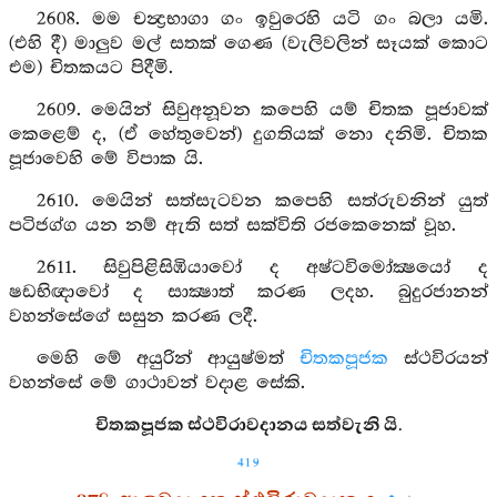
2608. මම චන්‍ද්‍රභාගා ගං ඉවුරෙහි යටි ගං බලා යමි.
(එහි දී) මාලුව මල් සතක් ගෙණ (වැලිවලින් සෑයක් කොට
එම) චිතකයට පිදීමි.
2609. මෙයින් සිවුඅනූවන කපෙහි යම් චිතක පූජාවක්
කෙළෙම් ද, (ඒ හේතුවෙන්) දුගතියක් නො දනිමි. චිතක
පූජාවෙහි මේ විපාක යි.
2610. මෙයින් සත්සැටවන කපෙහි සත්රුවනින් යුත්
පටිජග්ග යන නම් ඇති සත් සක්විති රජකෙනෙක් වූහ.
2611. සිවුපිළිසිඹියාවෝ ද අෂ්ටවිමෝක්‍ෂයෝ ද
ෂඩභිඥාවෝ ද සාක්‍ෂාත් කරණ ලදහ. බුදුරජානන්
වහන්සේගේ සසුන කරණ ලදී.
මෙහි මේ අයුරින් ආයුෂ්මත්
චිතකපූජක
ස්ථවිරයන්
වහන්සේ මේ ගාථාවන් වදාළ සේකි.
චිතකපූජක ස්ථවිරාවදානය සත්වැනි යි.
419