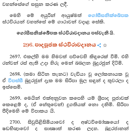
වහන්සේගේ සසුන කරණ ලදී.
මෙහි මේ අයුරින් ආයුෂ්මත්
ගෝසීසනික්ඛේපක
ස්ථවිරයන් වහන්සේ මේ ගාථාවන් වදාළ සේකි.
ගෝසීසනික්ඛේපක ස්ථවිරාවදානය පස්වැනි යි.
296. පාදපූජක ස්ථවිරාවදානය
2697. එකල්හි මම හිමවත් පව්වෙහි කිඳුරෙක් වීමි. එහි
රන්වන් රස් ඇති උදා හිරු මෙන් බබලන බුදුරජුන් දිටිමි.
2698. (තමා සිටින තැනට) වැඩියා වූ ලෝකනායක වූ
ඒ
විපස්සී
බුදුරජුන් දැක මම සිරිපා මුල සඳුන් ද තුවරලා ද
ඉස්සෙමි.
2699. මෙයින් එක්අනූවන කපෙහි යම් ශ්‍රීපාද පූජාවක්
කෙළෙම් ද, (ඒ හේතුවෙන්) දුගතියක් නො දනිමි. සිරිපා
පීදිමෙහි මේ විපාකය යි.
2700. සිවුපිළිසිඹියාවෝ ද අෂ්ටවිමෝක්‍ෂයෝ ද
ෂඩභිඥාවෝ ද සාක්‍ෂාත් කරණ ලදහ. බුදුරජානන්