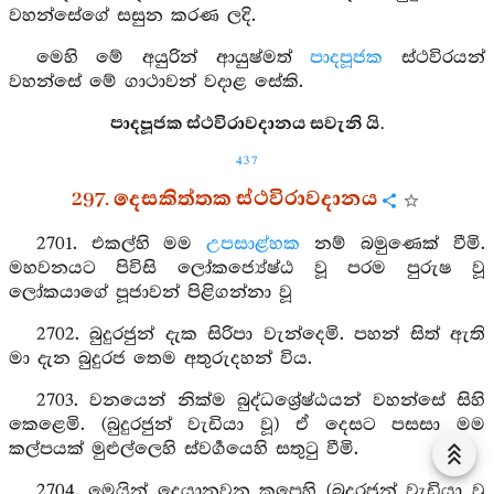
වහන්සේගේ සසුන කරණ ලදි.
මෙහි මේ අයුරින් ආයුෂ්මත්
පාදපූජක
ස්ථවිරයන්
වහන්සේ මේ ගාථාවන් වදාළ සේකි.
පාදපූජක ස්ථවිරාවදානය සවැනි යි.
437
297. දෙසකිත්තක ස්ථවිරාවදානය
2701. එකල්හි මම
උපසාළ්හක
නම් බමුණෙක් වීමි.
මහවනයට පිවිසි ලෝකජ්‍යේෂ්ඨ වූ පරම පුරුෂ වූ
ලෝකයාගේ පූජාවන් පිළිගන්නා වූ
2702. බුදුරජුන් දැක සිරිපා වැන්දෙමි. පහන් සිත් ඇති
මා දැන බුදුරජ තෙම අතුරුදහන් විය.
2703. වනයෙන් නික්ම බුද්ධශ්‍රේෂ්ඨයන් වහන්සේ සිහි
කෙළෙමි. (බුදුරජුන් වැඩියා වූ) ඒ දෙසට පසසා මම
කල්පයක් මුළුල්ලෙහි ස්වර්‍ගයෙහි සතුටු වීමි.
2704. මෙයින් දෙයානූවන කපෙහි (බුදුරජුන් වැඩියා වූ