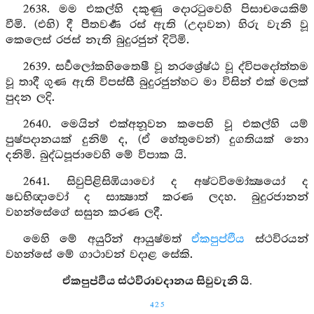
2638. මම එකල්හි දකුණු දොරටුවෙහි පිසාචයෙකිම්
වීමි. (එහි) දී පීතවර්‍ණ රස් ඇති (උදාවන) හිරු වැනි වූ
කෙලෙස් රජස් නැති බුදුරජුන් දිටිමි.
2639. සර්‍වලෝකහිතෛෂී වූ නරශ්‍රේෂ්ඨ වූ ද්විපදෝත්තම
වූ තාදී ගුණ ඇති විපස්සී බුදුරජුන්හට මා විසින් එක් මලක්
පුදන ලදි.
2640. මෙයින් එක්අනූවන කපෙහි වූ එකල්හි යම්
පුෂ්පදානයක් දුනිම් ද, (ඒ හේතුවෙන්) දුගතියක් නො
දනිමි. බුද්ධපූජාවෙහි මේ විපාක යි.
2641. සිවුපිළිසිඹියාවෝ ද අෂ්ටවිමෝක්‍ෂයෝ ද
ෂඩභිඥාවෝ ද සාක්‍ෂාත් කරණ ලදහ. බුදුරජානන්
වහන්සේගේ සසුන කරණ ලදී.
මෙහි මේ අයුරින් ආයුෂ්මත්
ඒකපුප්ඵිය
ස්ථවිරයන්
වහන්සේ මේ ගාථාවන් වදාළ සේකි.
ඒකපුප්ඵිය ස්ථවිරාවදානය සිවුවැනි යි.
425