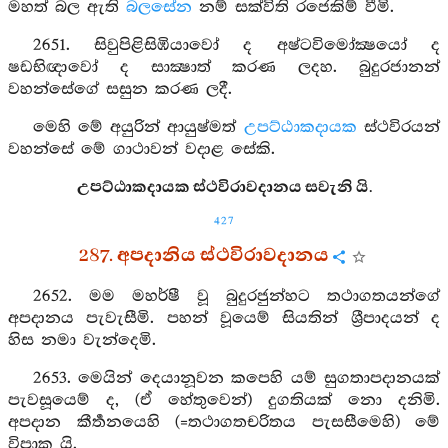
මහත් බල ඇති
බලසේන
නම් සක්විති රජෙකිම් වීමි.
2651. සිවුපිළිසිඹියාවෝ ද අෂ්ටවිමෝක්‍ෂයෝ ද
ෂඩභිඥාවෝ ද සාක්‍ෂාත් කරණ ලදහ. බුදුරජානන්
වහන්සේගේ සසුන කරණ ලදී.
මෙහි මේ අයුරින් ආයුෂ්මත්
උපට්ඨාකදායක
ස්ථවිරයන්
වහන්සේ මේ ගාථාවන් වදාළ සේකි.
උපට්ඨාකදායක ස්ථවිරාවදානය සවැනි යි.
427
287. අපදානිය ස්ථවිරාවදානය
2652. මම මහර්ෂී වූ බුදුරජුන්හට තථාගතයන්ගේ
අපදානය පැවැසීමි. පහන් වූයෙම් සියතින් ශ්‍රීපාදයන් ද
හිස නමා වැන්දෙමි.
2653. මෙයින් දෙයානූවන කපෙහි යම් සුගතාපදානයක්
පැවසූයෙම් ද, (ඒ හේතුවෙන්) දුගතියක් නො දනිමි.
අපදාන කීර්‍තනයෙහි (=තථාගතචරිතය පැසසීමෙහි) මේ
විපාක යි.