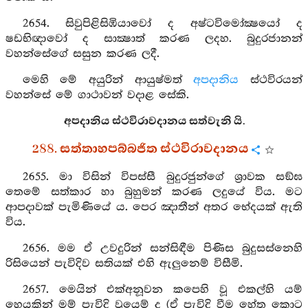
2654. සිවුපිළිසිඹියාවෝ ද අෂ්ටවිමෝක්‍ෂයෝ ද
ෂඩභිඥාවෝ ද සාක්‍ෂාත් කරණ ලදහ. බුදුරජානන්
වහන්සේගේ සසුන කරණ ලදී.
මෙහි මේ අයුරින් ආයුෂ්මත්
අපදානිය
ස්ථවිරයන්
වහන්සේ මේ ගාථාවන් වදාළ සේකි.
අපදානිය ස්ථවිරාවදානය සත්වැනි යි.
288. සත්තාහපබ්බජිත ස්ථවිරාවදානය
2655. මා විසින් විපස්සී බුදුරජුන්ගේ ශ්‍රාවක සඞ්ඝ
තෙමේ සත්කාර හා බුහුමන් කරණ ලදුයේ විය. මට
ආපදාවක් පැමිණියේ ය. පෙර ඤාතීන් අතර භේදයක් ඇති
විය.
2656. මම ඒ උවදුරින් සන්සිඳීම පිණිස බුදුසස්නෙහි
රිසියෙන් පැවිදිව සතියක් එහි ඇලුනෙම් විසීමි.
2657. මෙයින් එක්අනූවන කපෙහි වූ එකල්හි යම්
හෙයකින් මම් පැවිදි වූයෙම් ද (ඒ පැවිදි වීම හේතු කොට