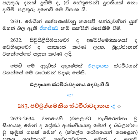
පලතුරු දනක් දුනිම් ද, (ඒ හේතුවෙන්) දුගතියක් නො
දනිමි. පලතුරු දනෙහි මේ විපාක යි.
2631. මෙයින් සත්පණස්වනු කපෙහි සත්රුවනින් යුත්
මහත් බල ඇති
ඒකජ්ඣ
නම් සක්විති රජෙකිම් වීමි.
2632. සිවුපිළිසිඹියාවෝ ද අෂ්ටවිමෝක්‍ෂයෝ ද
ෂඩභිඥාවෝ ද සාක්‍ෂාත් කරණ ලදහ. බුදුරජානන්
වහන්සේගේ සසුන කරණ ලදී.
මෙහි මේ අයුරින් ආයුෂ්මත්
ඵලදායක
ස්ථවිරයන්
වහන්සේ මේ ගාථාවන් වදාළ සේකි.
ඵලදායක ස්ථවිරාවදානය දෙවැනි යි.
423
283. පච්චුග්ගමනිය ස්ථවිරාවදානය
2633-2634. වනයෙහි (එකලාව) හැසිරෙන්නා වූ
සිංහයකු මෙන් ද ශ්‍රේෂ්ඨ ආජානියයකු මෙන් ද බබලන්නා
වූ කුඹුක් ගසක් මෙන් ද (ක්ලේශ රෝගයෙන් පෙළෙන)
සකල ලෝකයාට වෛද්‍යවරයකු මෙන් ද ලොව