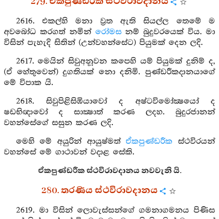
279. ඒකපුණ්ඩරීක ස්ථවිරාවදානය
2616. එකල්හි මනා ව්‍රත ඇති සියල්ල තෙමේ ම
අවබෝධ කරගත් නමින්
රෝමස
නම් බුදුවරයෙක් විය. මා
විසින් පැහැදි සිතින් (උන්වහන්සේට) පියුමක් දෙන ලදි.
2617. මෙයින් සිවුඅනූවන කපෙහි යම් පියුමක් දුනිම් ද,
(ඒ හේතුවෙන්) දුගතියක් නො දනිමි. පුණ්ඩරීකදානයාගේ
මේ විපාක යි.
2618. සිවුපිළිසිඹියාවෝ ද අෂ්ටවිමෝක්‍ෂයෝ ද
ෂඩභිඥාවෝ ද සාක්‍ෂාත් කරණ ලදහ. බුදුරජානන්
වහන්සේගේ සසුන කරණ ලදි.
මෙහි මේ අයුරින් ආයුෂ්මත්
ඒකපුණ්ඩරීක
ස්ථවිරයන්
වහන්සේ මේ ගාථාවන් වදාළ සේකි.
ඒකපුණ්ඩරීක ස්ථවිරාවදානය නවවැනි යි.
280. තරණිය ස්ථවිරාවදානය
2619. මා විසින් ලොවැස්සන්ගේ ගමනාගමනය පිණිස