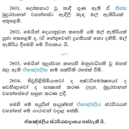
2601. ලෝකනාථ වූ තාදී ගුණ ඇති ඒ
තිස්ස
බුදුරජානන් වහන්සේට ඇඳිලි බැඳ මල් ඇතිරියක්
අතුළෙමි.
2602. මෙයින් දෙයානූවන කපෙහි යම් මල් ඇතිරියක්
පූජා කෙළෙම් ද, (ඒ හේතුවෙන්) දුගතියක් නො දනිමි. මල්
ඇතිරිය දීමෙහි මේ විපාකය යි.
417
2603. මෙයින් තුදුස්වන කපෙහි මනුජාධිපති වූ මහත්
බල ඇති
ඒකඤ්ජලික
නම් සක්විති රජෙක් වීමි.
2604. සිවුපිළිසිඹියාවෝ ද අෂ්ටවිමෝක්‍ෂයෝ ද
ෂඩභිඥාවෝ ද සාක්‍ෂාත් කරණ ලදහ. බුදුරජානන්
වහන්සේගේ සසුන කරණ ලදී.
මෙහි මේ අයුරින් ආයුෂ්මත්
ඒකඤ්ජලිය
ස්ථවිරයන්
වහන්සේ මේ ගාථාවන් වදාළ සේකි.
ඒකඤ්ජලිය ස්ථවිරාවදානය පස්වැනි යි.