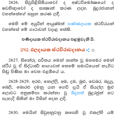
2626. සිවුපිළිසිඹියාවෝ ද අෂ්ටවිමෝක්‍ෂයෝ ද
ෂඩභිඥාවෝ ද සාක්‍ෂාත් කරණ ලදහ. බුදුරජානන්
වහන්සේගේ සසුන කරණ ලදී.
මෙහි මේ අයුරින් ආයුෂ්මත්
පණ්ණදායක
ස්ථවිරයන්
වහන්සේ මේ ගාථාවන් වදාළ සේකි.
පර්‍ණදායක ස්ථවිරාවදානය පළමුවැනි යි.
282. ඵලදායක ස්ථවිරාවදානය
2627. සිනේරු පර්‍වතය මෙන් ශාන්ත වූ මහමෙර මෙන්
ස්ථිර වූ ඒ සිද්ධාර්‍ත්‍ථ භාග්‍යවත් තෙමේ සමාධියෙන් නැගිට
පිඬු පිණිස මා වෙත එළඹියේ ය.
2628-2629. අරළු, නෙල්ලි, අඹ, දඹ, බුළු, ඩෙබර, බදුලු,
බෙලි, බොරළු දමනු යන ගෙඩි දැයි ඒ සියල්ල මුළු
ලොවට අනුකම්පා කරන්නා වූ
සිදුහත්
බුදුරජුන් හට
පැහැදි සිතින් මා විසින් දෙන ලදි.
2630. මෙයින් සිවුඅනූවනු කපෙහි වූ එකල්හි යම්