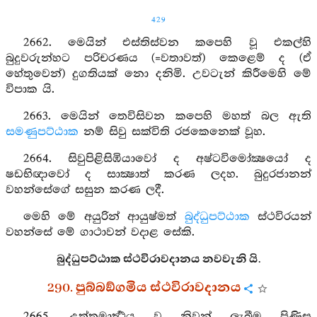
429
2662. මෙයින් එස්තිස්වන කපෙහි වූ එකල්හි
බුදුවරුන්හට පරිචරණය (=වතාවත්) කෙළෙම් ද (ඒ
හේතුවෙන්) දුගතියක් නො දනිමි. උවටැන් කිරීමෙහි මේ
විපාක යි.
2663. මෙයින් තෙවිසිවන කපෙහි මහත් බල ඇති
සමණුපට්ඨාක
නම් සිවු සක්විති රජකෙනෙක් වූහ.
2664. සිවුපිළිසිඹියාවෝ ද අෂ්ටවිමෝක්‍ෂයෝ ද
ෂඩභිඥාවෝ ද සාක්‍ෂාත් කරණ ලදහ. බුදුරජානන්
වහන්සේගේ සසුන කරණ ලදී.
මෙහි මේ අයුරින් ආයුෂ්මත්
බුද්ධුපට්ඨාක
ස්ථවිරයන්
වහන්සේ මේ ගාථාවන් වදාළ සේකි.
බුද්ධුපට්ඨාක ස්ථවිරාවදානය නවවැනි යි.
290. පුබ්බඞ්ගමිය ස්ථවිරාවදානය
2665. උත්තමාර්‍ත්‍ථය වූ නිවන් ලැබීම පිණිස