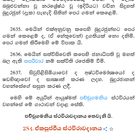
බබුළුවන්නා වූ නරශ්‍රේෂ්ඨ වූ (ඉදිරියට) වඩින සිදුහත්
බුදුරජුන් (දැක) පැහැදි සිතින් පෙර ගමන් කෙළෙමි.
2635. මෙයින් එක්අනූවනු කපෙහි බුදුරජුන්හට පෙර
ගමන් කෙළෙම් ද, (ඒ හේතුවෙන්) දුගතියක් නො දනිමි.
පෙර ගමන් කිරීමෙහි මේ විපාක යි.
2636. මෙයින් සත්විසිවෙනි කපෙහි ජනාධිපති වූ මහත්
බල ඇති
සපරිවාර
නම් සක්විති රජෙකිම් වීමි.
2637. සිවුපිළිසිඹියාවෝ ද අෂ්ටවිමෝක්‍ෂයෝ ද
ෂඩභිඥාවෝ ද සාක්‍ෂාත් කරණ ලදහ. බුදුරජානන්
වහන්සේගේ සසුන කරණ ලදී.
මෙහි මේ අයුරින් ආයුෂ්මත්
පච්චුගමනිය
ස්ථවිරයන්
වහන්සේ මේ ගාථාවන් වදාළ සේකි.
පච්චුගමනිය ස්ථවිරාවදානය තෙවැනි යි.
284. ඒකපුප්ඵිය ස්ථවිරාවදානය