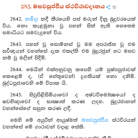
285. මඝවපුප්ඵිය ස්ථවිරාවදානය
2642.
නර්‍මදා
නදී තීරයෙහි පස් මරුන් දිනූ බුදුවරයෙක්
විය. නො කැළඹුනා වූ පහන් සිත් ඇති හෙතෙම
සමාධියට සමවැදුනේ විය.
2643. පහන් වූ සොම්නස් වූ මම අපරාජිත වූ එම
සර්‍වඥයන් වහන්සේ දැක එකල්හි එම බුදුරජුන් හට මඝව
නම් වූ මලින් පිදීමි.
2644. මෙයින් එක්අනූවනු කපෙහි යම් පුෂ්පපූජාවක්
කෙළෙම් ද, (ඒ හේතුවෙන්) දුගතියක් නො දනිමි.
බුද්ධපූජාවෙහි මේ විපාක යි.
2645. සිවුපිළිසිඹියාවෝ ද අෂ්ටවිමෝක්‍ෂයෝ ද
ෂඩභිඥාවෝ ද සාක්‍ෂාත් කරණ ලදහ. බුදුරජානන්
වහන්සේගේ සසුන කරණ ලදී.
මෙහි මේ අයුරින් ආයුෂ්මත්
මඝවපුප්ඵිය
ස්ථවිරයන්
වහන්සේ මේ ගාථාවන් වදාළ සේකි.