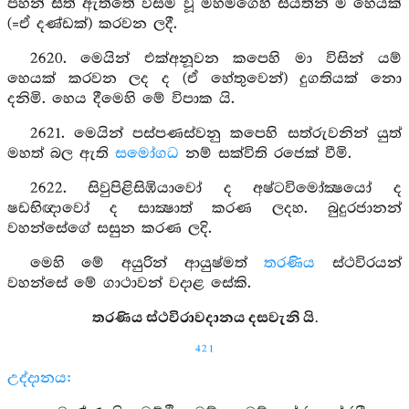
පහන් සිත් ඇත්තේ විසම වූ මහමගෙහි සියතින් ම හෙයක්
(=ඒ දණ්ඩක්) කරවන ලදී.
2620. මෙයින් එක්අනූවන කපෙහි මා විසින් යම්
හෙයක් කරවන ලද ද (ඒ හේතුවෙන්) දුගතියක් නො
දනිමි. හෙය දීමෙහි මේ විපාක යි.
2621. මෙයින් පස්පණස්වනු කපෙහි සත්රුවනින් යුත්
මහත් බල ඇති
සමෝගධ
නම් සක්විති රජෙක් වීමි.
2622. සිවුපිළිසිඹියාවෝ ද අෂ්ටවිමෝක්‍ෂයෝ ද
ෂඩභිඥාවෝ ද සාක්‍ෂාත් කරණ ලදහ. බුදුරජානන්
වහන්සේගේ සසුන කරණ ලදි.
මෙහි මේ අයුරින් ආයුෂ්මත්
තරණිය
ස්ථවිරයන්
වහන්සේ මේ ගාථාවන් වදාළ සේකි.
තරණිය ස්ථවිරාවදානය දසවැනි යි.
421
උද්දානය: