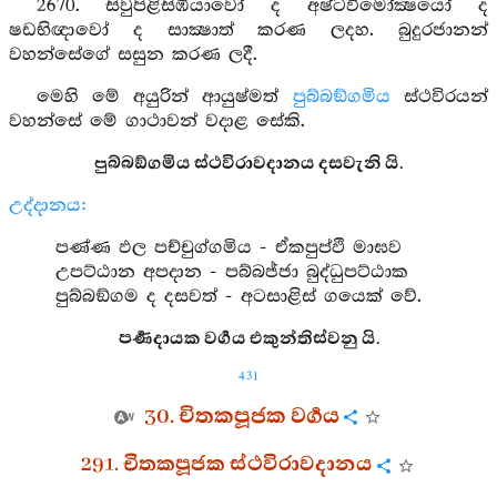
2670. සිවුපිළිසිඹියාවෝ ද අෂ්ටවිමෝක්‍ෂයෝ ද
ෂඩභිඥාවෝ ද සාක්‍ෂාත් කරණ ලදහ. බුදුරජානන්
වහන්සේගේ සසුන කරණ ලදී.
මෙහි මේ අයුරින් ආයුෂ්මත්
පුබ්බඞ්ගමිය
ස්ථවිරයන්
වහන්සේ මේ ගාථාවන් වදාළ සේකි.
පුබ්බඞ්ගමිය ස්ථවිරාවදානය දසවැනි යි.
උද්දානය:
පණ්ණ ඵල පච්චුග්ගමිය - ඒකපුප්ඵි මාඝව
උපට්ඨාන අපදාන - පබ්බජ්ජා බුද්ධුපට්ඨාක
පුබ්බඞ්ගම ද දසවත් - අටසාළිස් ගයෙක් වේ.
පර්‍ණදායක වර්‍ගය එකුන්තිස්වනු යි.
431
30. චිතකපූජක වර්‍ගය
291. චිතකපූජක ස්ථවිරාවදානය