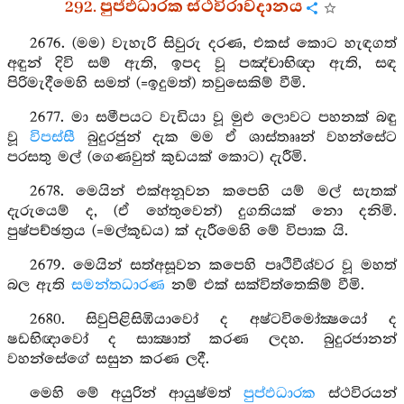
292. පුප්ඵධාරක ස්ථවිරාවදානය
2676. (මම) වැහැරි සිවුරු දරණ, එකස් කොට හැඳගත්
අඳුන් දිවි සම් ඇති, ඉපද වූ පඤ්චාභිඥා ඇති, සඳ
පිරිමැදීමෙහි සමත් (=ඉදුමත්) තවුසෙකිම් වීමි.
2677. මා සමීපයට වැඩියා වූ මුළු ලොවට පහනක් බඳු
වූ
විපස්සී
බුදුරජුන් දැක මම ඒ ශාස්තෲන් වහන්සේට
පරසතු මල් (ගෙණවුත් කුඩයක් කොට) දැරීමි.
2678. මෙයින් එක්අනූවන කපෙහි යම් මල් සැතක්
දැරුයෙම් ද, (ඒ හේතුවෙන්) දුගතියක් නො දනිමි.
පුෂ්පච්ඡත්‍රය (=මල්කූඩය) ක් දැරීමෙහි මේ විපාක යි.
2679. මෙයින් සත්අසූවන කපෙහි පෘථිවීශ්වර වූ මහත්
බල ඇති
සමන්තධාරණ
නම් එක් සක්විත්තෙකිම් වීමි.
2680. සිවුපිළිසිඹියාවෝ ද අෂ්ටවිමෝක්‍ෂයෝ ද
ෂඩභිඥාවෝ ද සාක්‍ෂාත් කරණ ලදහ. බුදුරජානන්
වහන්සේගේ සසුන කරණ ලදී.
මෙහි මේ අයුරින් ආයුෂ්මත්
පුප්ඵධාරක
ස්ථවිරයන්