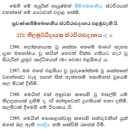
මෙහි මේ අයුරින් ආයුෂ්මත්
බිම්බොහනිය
ස්ථවිරයන්
වහන්සේ මේ ගාථාවන් වදාළ සේකි.
සුවණ්ණබිම්බොහනිය ස්ථවිරාවදානය පළමුවැනි යි.
272. තිලමුට්ඨිදායක ස්ථවිරාවදානය
2586. ලෝකනායක වූ ශාස්තෘ තෙමේ මාගේ අදහස
දැන මනෝමය වූ කයින් හෙවත් චිත්ත ගතියට හැර වූ
සිරුරින් යුතුව ඍද්ධියෙන් (මා වෙත) එළඹියේ ය.
2587. මම එසේ එළඹියා වූ පුරුෂෝත්තම වූ ශාස්තෲන්
වහන්සේට වැඳ පහන් සිත් ඇත්තෙම් සොම්නස් වූයෙම්
තල මිටක් දිනිමි.
2588. මෙයින් එක් අනූවන කපෙහි වූ එකල්හි යම්
තිලදානයක් දුනිම් ද, (ඒ හේතුවෙන්) දුගතියක් නො දනිමි.
තලමිටක් දීමෙහි මේ විපාකය යි.
2589. මෙයින් සොළොස්වනු කපෙහි සත්රුවනින් යුත්
මහත් බල ඇති
නන්‍දිය
නම් සක්විති රජෙක් වීමි.