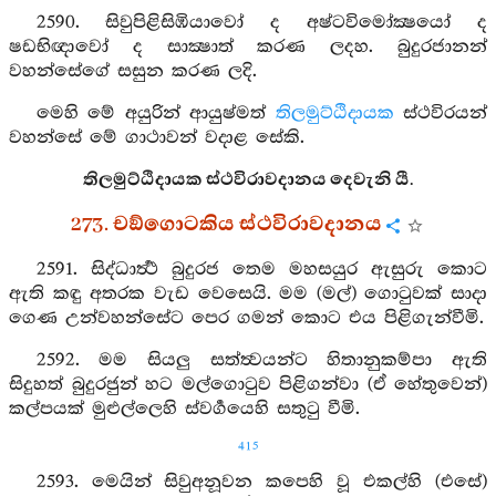
2590. සිවුපිළිසිඹියාවෝ ද අෂ්ටවිමෝක්‍ෂයෝ ද
ෂඩභිඥාවෝ ද සාක්‍ෂාත් කරණ ලදහ. බුදුරජානන්
වහන්සේගේ සසුන කරණ ලදි.
මෙහි මේ අයුරින් ආයුෂ්මත්
තිලමුට්ඨිදායක
ස්ථවිරයන්
වහන්සේ මේ ගාථාවන් වදාළ සේකි.
තිලමුට්ඨිදායක ස්ථවිරාවදානය දෙවැනි යී.
273. චඞ්ගොටකිය ස්ථවිරාවදානය
2591. සිද්ධාර්‍ත්‍ථ බුදුරජ තෙම මහසයුර ඇසුරු කොට
ඇති කඳු අතරක වැඩ වෙසෙයි. මම (මල්) ගොටුවක් සාදා
ගෙණ උන්වහන්සේට පෙර ගමන් කොට එය පිළිගැන්වීමි.
2592. මම සියලු සත්ත්‍වයන්ට හිතානුකම්පා ඇති
සිදුහත් බුදුරජුන් හට මල්ගොටුව පිළිගන්වා (ඒ හේතුවෙන්)
කල්පයක් මුළුල්ලෙහි ස්වර්‍ගයෙහි සතුටු වීමි.
415
2593. මෙයින් සිවුඅනූවන කපෙහි වූ එකල්හි (එසේ)