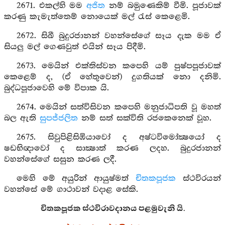
2671. එකල්හි මම
අජිත
නම් බමුණෙකිම් වීමි. පූජාවක්
කරණු කැමැත්තෙම් නොයෙක් මල් රැස් කෙළෙමි.
2672. සිඛී බුදුරජානන් වහන්සේගේ සෑය දැක මම ඒ
සියලු මල් ගෙණවුත් එයින් සෑය පිදීමි.
2673. මෙයින් එක්තිස්වන කපෙහි යම් පුෂ්පපූජාවක්
කෙළෙම් ද, (ඒ හේතුවෙන්) දුගතියක් නො දනිමි.
බුද්ධපූජාවෙහි මේ විපාක යි.
2674. මෙයින් සත්විසිවන කපෙහි මනුජාධිපති වූ මහත්
බල ඇති
සුපජ්ජලිත
නම් සත් සක්විති රජකෙනෙක් වූහ.
2675. සිවුපිළිසිඹියාවෝ ද අෂ්ටවිමෝක්‍ෂයෝ ද
ෂඩභිඥාවෝ ද සාක්‍ෂාත් කරණ ලදහ. බුදුරජානන්
වහන්සේගේ සසුන කරණ ලදී.
මෙහි මේ අයුරින් ආයුෂ්මත්
චිතකපූජක
ස්ථවිරයන්
වහන්සේ මේ ගාථාවන් වදාළ සේකි.
චිතකපූජක ස්ථවිරාවදානය පළමුවැනි යි.