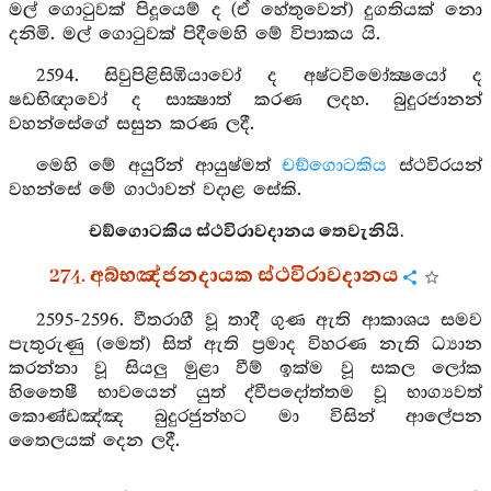
මල් ගොටුවක් පිදූයෙම් ද (ඒ හේතුවෙන්) දුගතියක් නො
දනිමි. මල් ගොටුවක් පිදීමෙහි මේ විපාකය යි.
2594. සිවුපිළිසිඹියාවෝ ද අෂ්ටවිමෝක්‍ෂයෝ ද
ෂඩභිඥාවෝ ද සාක්‍ෂාත් කරණ ලදහ. බුදුරජානන්
වහන්සේගේ සසුන කරණ ලදී.
මෙහි මේ අයුරින් ආයුෂ්මත්
චඞ්ගොටකිය
ස්ථවිරයන්
වහන්සේ මේ ගාථාවන් වදාළ සේකි.
චඞ්ගොටකිය ස්ථවිරාවදානය තෙවැනියි.
274. අබ්භඤ්ජනදායක ස්ථවිරාවදානය
2595-2596. වීතරාගී වූ තාදී ගුණ ඇති ආකාශය සමව
පැතුරුණු (මෙත්) සිත් ඇති ප්‍රමාද විහරණ නැති ධ්‍යාන
කරන්නා වූ සියලු මුළා වීම් ඉක්ම වූ සකල ලෝක
හිතෛෂී භාවයෙන් යුත් ද්වීපදෝත්තම වූ භාග්‍යවත්
කොණ්ඩඤ්ඤ බුදුරජුන්හට මා විසින් ආලේපන
තෛලයක් දෙන ලදී.