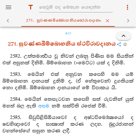
271. සුවණ‍්ණබිම‍්බොහනියත්‍ථෙරාපදානං
413
271. සුවණ්ණබිම්බොහනිය ස්ථවිරාවදානය
2582. උත්තමාර්‍ත්‍ථය වූ නිවන් ලබනු පිණිස මම සියතින්
එක් අසුනක් දිනිමි. බිම්බොහන (=මෙට්ට) යක් ද දිනිමි.
2583. මෙයින් එක් අනූවන කපෙහි මම යම්
බිම්බොහන දානයක් දුනිම් ද, (ඒ හේතුවෙන්) දුගතියක්
නො දනිමි. බිම්බොහන දානයාගේ මේ විපාකය යි.
2584. මෙයින් තෙසැටවන කපෙහි සත් රුවනින් යුත්
මහත් බල ඇති
අසම
නම් සක්විති රජෙක් වීමි.
2585. සිවුපිළිසිඹියාවෝ ද අෂ්ටවිමෝක්‍ෂයෝ ද
ෂඩභිඥාවෝ ද සාක්‍ෂාත් කරණ ලදහ. බුදුරජානන්
වහන්සේගේ සසුන කරණ ලදී.