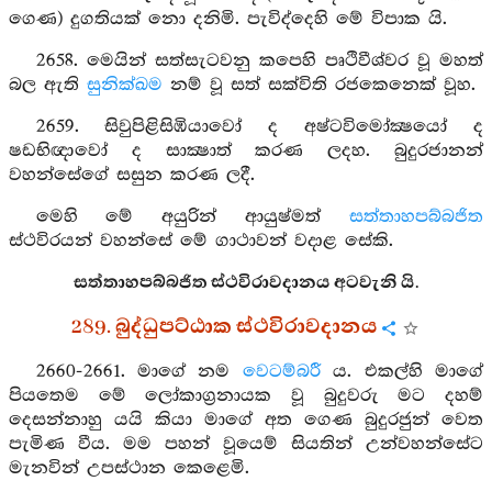
ගෙණ) දුගතියක් නො දනිමි. පැවිද්දෙහි මේ විපාක යි.
2658. මෙයින් සත්සැටවනු කපෙහි පෘථිවීශ්වර වූ මහත්
බල ඇති
සුනික්ඛම
නම් වූ සත් සක්විති රජකෙනෙක් වූහ.
2659. සිවුපිළිසිඹියාවෝ ද අෂ්ටවිමෝක්‍ෂයෝ ද
ෂඩභිඥාවෝ ද සාක්‍ෂාත් කරණ ලදහ. බුදුරජානන්
වහන්සේගේ සසුන කරණ ලදී.
මෙහි මේ අයුරින් ආයුෂ්මත්
සත්තාහපබ්බජිත
ස්ථවිරයන් වහන්සේ මේ ගාථාවන් වදාළ සේකි.
සත්තාහපබ්බජිත ස්ථවිරාවදානය අටවැනි යි.
289. බුද්ධුපට්ඨාක ස්ථවිරාවදානය
2660-2661. මාගේ නම
වෙටම්බරී
ය. එකල්හි මාගේ
පියතෙම මේ ලෝකාග්‍රනායක වූ බුදුවරු මට දහම්
දෙසන්නාහු යයි කියා මාගේ අත ගෙණ බුදුරජුන් වෙත
පැමිණ වීය. මම පහන් වූයෙම් සියතින් උන්වහන්සේට
මැනවින් උපස්ථාන කෙළෙමි.