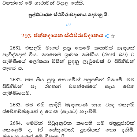
වහන්සේ මේ ගාථාවන් වදාළ සේකි.
පුප්ඵධාරක ස්ථවිරාවදානය දෙවනු යි.
433
293. ඡත්තදායක ස්ථවිරාවදානය
2681. එකල්හි මාගේ පුත්‍ර තෙමේ කසාවත් හැඳගත්
පැවිද්දෙක් විය. හෙතෙම ශ්‍රාවක බෝධිය (රහත් බව) ට
පැමිණියේ ලෝකයා විසින් පුදනු ලැබුවෙක් ව පිරිනිවන්
පෑයේ ය.
2682. මම සිය පුතු සොයමින් පසුපසින් ගියෙමි. මම
පිරිනිවන් පෑ රහතන් වහන්සේගේ සෑය වෙත
පැමිණියෙමි.
2683. මම එහි ඇඳිලි බැඳගෙණ සෑය වැඳ එකල්හි
ශ්වේතච්ඡත්‍රයක් ද ගෙණ (සෑයට) නැංවීමි.
2684. මෙයින් සිවුඅනූවන කපෙහි යම් ඡත්‍රපූජාවක්
කෙළෙම් ද, (ඒ හේතුවෙන්) දුගතියක් නො දනිමි.
ඡත්‍රදානයාගේ මේ විපාක යි.