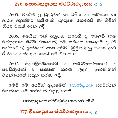
276. පොත්‍ථකදායක ස්ථවිරාවදානය
2605. මහර්ෂී වූ බුදුරජුන් හා ධර්‍මය හා සඞ්ඝයා හා
ඇරබ අනුත්තර දක්‍ෂිණාර්‍හ බුදුරජුන් කෙරෙහි මා විසින්
නියඳ වතක් දෙන ලදී.
2606. මෙයින් එක් අනූවන කපෙහි වූ එකල්හි (එම
වස්ත්‍රදානය කිරීම් වශයෙන්) යම් කර්‍මයක් කෙළෙම් ද, (ඒ
හේතුවෙන්) දුගතියක් නො දනිමි. (බුමුතුරුණු සඳහා දුන්)
ඒ නියඳ වස්ත්‍රදානයාගේ මේ විපාක යි.
2607. සිවුපිළිසිඹියාවෝ ද අෂ්ටවිමෝක්‍ෂයෝ ද
ෂඩභිඥාවෝ ද සාක්‍ෂාත් කරණ ලදහ. බුදුරජානන්
වහන්සේගේ සසුන කරණ ලදී.
මෙහි මේ අයුරින් ආයුෂ්මත්
පොත්‍ථදායක
ස්ථවිරයන්
වහන්සේ මේ ගාථාවන් වදාළ සේකි.
පොත්‍ථදායක ස්ථවිරාවදානය සවැනි යි.
277. චිතකපූජක ස්ථවිරාවදානය