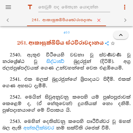
261. ආකාසුක‍්ඛිපියත්‍ථෙරාපදානං
405
261. ආකාසුක්ඛිපිය ස්ථවිරාවදානය
2540. ඇතුළු වීථියෙහි වඩනා වූ ස්වර්‍ණවර්‍ණ වූ
නරශ්‍රේෂ්ඨ වූ
සිද්ධාර්‍ත්‍ථ
බුදුරජුන් (දිටිමි). අග්‍ර
ජලජපුෂ්පද්වයක් ගෙණ උන්වහන්සේ වෙත එළඹියෙමි.
2541. එක මලක් බුදුරජුන්ගේ ශ්‍රිපාදයට පිදීමි. එකක්
ගෙණ අහසට දැමීමි.
2542. මෙයින් සිවුඅනූවනු කපෙහි යම් පුෂ්පපූජාවක්
කෙළෙම් ද, (ඒ හේතුවෙන්) දුගතියක් නො දනිමි.
පුෂ්පදානයාගේ මේ විපාකය යි.
2543. මෙහින් දෙතිස්වනු කපෙහි පෘථිවීශ්වර වූ මහත්
බල ඇති
අන්තලික්ඛවර
නම් සක්විති රජෙක් වීමි.