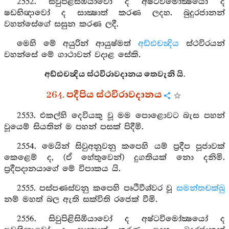
2552. සිවුපිළිසිඹියාවෝ ද අෂ්ටවිමෝක්‍ෂයෝ ද
ෂඩභිඥාවෝ ද සාක්‍ෂාත් කරණ ලදහ. බුදුරජානන්
වහන්සේගේ සසුන කරණ ලදී.
මෙහි මේ අයුරින් ආයුෂ්මත්
අඩ්ඪචන්‍දිය
ස්ථවිරයන්
වහන්සේ මේ ගාථාවන් වදාළ සේකි.
අඩ්ඪචන්‍දිය ස්ථවිරාවදානය තෙවැනි යි.
264. පදීපිය ස්ථවිරාවදානය
2553. එකල්හි දෙවියකු වූ මම පොළොවට බැස පහන්
වූයෙම් සියතින් ම පහන් පසක් පිදීමි.
2554. මෙයින් සිවුඅනූවනු කපෙහි යම් ප්‍රදීප පූජාවක්
කෙළෙම් ද, (ඒ හේතුවෙන්) දුගතියක් නො දනිමි.
ප්‍රදීපදානයාගේ මේ විපාකය යි.
2555. පස්පණස්වනු කපෙහි පෘථිවීශ්වර වූ
සමන්තචක්ඛු
නම් මහත් බල ඇති සක්විති රජෙක් වීමි.
2556. සිවුපිළිසිඹියාවෝ ද අෂ්ටවිමෝක්‍ෂයෝ ද