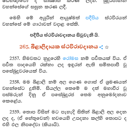
ෂඩභිඥාවෝ ද සාක්‍ෂාත් කරණ ලදහ. බුදුරජානන්
වහන්සේගේ සසුන කරණ ලදී.
මෙහි මේ අයුරින් ආයුෂ්මත්
පදීපිය
ස්ථවිරයන්
වහන්සේ මේ ගාථාවන් වදාළ සේකි.
පදීපිය ස්ථවිරාවදානය සිවුවැනි යි.
265. බිළාලිදායක ස්ථවිරාවදානය
2557. හිමවතට නුදුරෙහි
රෝමස
නම් පර්‍වතයක් විය. ඒ
පර්‍වත පාදයෙහි රක්නා ලද ඉඳුරන් ඇති සමිතපාපී වූ
පසේබුදුවරයෙක් විය.
2558. මම බිළාලි නම් අල ගෙණ ගොස් ඒ ශ්‍රමණයන්
වහන්සේට දුනිමි. සියල්ල තෙමේ ම දත් මහාවීර වූ
පස්මරුන් දිනූ ඒ පසේබුදුරජ තෙම අනුමෝදනාව
කෙළේය.
2559. තොප විසින් මට පැහැදි සිතින් බිළාලි අල දෙන
ලද ද, (ඒ හේතුවෙන්) භවයෙහි උපදනා කල්හි තොපට ද
එහි ඵල නිපදේවා (කියායි).