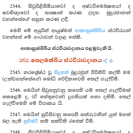
2544. සිවුපිළිසිඹියාවෝ ද අෂ්ටවිමෝක්‍ෂයෝ ද
ෂඩභිඥාවෝ ද සාක්‍ෂාත් කරණ ලදහ. බුදුරජානන්
වහන්සේගේ සසුන කරණ ලදී.
මෙහි මේ අයුරින් ආයුෂ්මත්
ආකාසුක්ඛිපිය
ස්ථවිරයන්
වහන්සේ මේ ගාථාවන් වදාළ සේකි.
ආකාසුක්ඛිපිය ස්ථවිරාවදානය පළමුවැනි යි.
262. තෙලමක්ඛිය ස්ථවිරාවදානය
2545. නරශ්‍රේෂ්ඨ වූ
සිදුහත්
බුදුරජුන් පිරිනිවි කල්හි මම
(උන්වහන්සේගේ) බෝධි වේදිකාවෙහි තෙල් ගැල්වීමි.
2546. මෙයින් සිවුඅනූවනු කපෙහි යම් තෙල් ගැල්වීමක්
කෙළෙම් ද, (ඒ හේතුවෙන්) දුගතියක් නො දනිමි. තෙල්
ගැල්වීමෙහි මේ විපාකය යි.
2547. මෙයින් සූවිසිවනු කපෙහි සත්රුවනින් යුත් මහත්
බල ඇති
සුච්ඡවි
නම් සක්විති රජෙක් වීමි.
2548. සිවුපිළිසිඹියාවෝ ද අෂ්ටවිමෝක්‍ෂයෝ ද