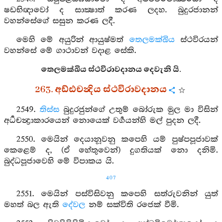
ෂඩභිඥාවෝ ද සාක්‍ෂාත් කරණ ලදහ. බුදුරජානන්
වහන්සේගේ සසුන කරණ ලදී.
මෙහි මේ අයුරින් ආයුෂ්මත්
තෙලමක්ඛිය
ස්ථවිරයන්
වහන්සේ මේ ගාථාවන් වදාළ සේකි.
තෙලමක්ඛිය ස්ථවිරාවදානය දෙවැනි යි.
263. අඩ්ඪචන්‍දිය ස්ථවිරාවදානය
2549.
තිස්ස
බුදුරජුන්ගේ උතුම් බෝරුක මුල මා විසින්
අර්‍ධචන්‍ද්‍රාකාරයෙන් නොයෙක් වර්‍ගයන්හි මල් පුදන ලදී.
2550. මෙයින් දෙයානූවනු කපෙහි යම් පුෂ්පපූජාවක්
කෙළෙම් ද, (ඒ හේතුවෙන්) දුගතියක් නො දනිමි.
බුද්ධපූජාවෙහි මේ විපාකය යි.
407
2551. මෙයින් පස්විසිවනු කපෙහි සත්රුවනින් යුත්
මහත් බල ඇති
දේවල
නම් සක්විති රජෙක් වීමි.