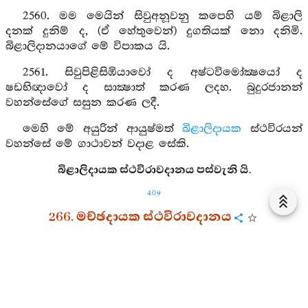
2560. මම මෙයින් සිවුඅනූවනු කපෙහි යම් බිළාලි
දනක් දුනිම් ද, (ඒ හේතුවෙන්) දුගතියක් නො දනිමි.
බිළාලිදානයාගේ මේ විපාකය යි.
2561. සිවුපිළිසිඹියාවෝ ද අෂ්ටවිමෝක්‍ෂයෝ ද
ෂඩභිඥාවෝ ද සාක්‍ෂාත් කරණ ලදහ. බුදුරජානන්
වහන්සේගේ සසුන කරණ ලදී.
මෙහි මේ අයුරින් ආයුෂ්මත්
බිළාලිදායක
ස්ථවිරයන්
වහන්සේ මේ ගාථාවන් වදාළ සේකි.
බිළාලිදායක ස්ථවිරාවදානය පස්වැනි යි.
409
266. මච්ඡදායක ස්ථවිරාවදානය
2562. මම එකල්හි චන්‍ද්‍රභාගා නදීතීරයෙහි කබරුස්සෙක්
(පක්‍ෂි විශේෂයක්) වීමි. මහත් මත්ස්‍යයකු ගෙණ
සිද්ධාර්‍ත්‍ථ
බුදුරජුන්හට දුනිමි.
2563. මෙයින් සිවුඅනූවනු කපෙහි යම් මත්ස්‍යදානයක්