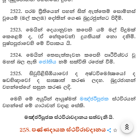
2522. පරම ප්‍රීතියෙන් පහන් සිත් ඇත්තෙම් සොම්නස්
වූයෙම් (මල් කලඹ) දෝතින් ගෙණ බුදුරජුන්හට පිදීමි.
2523. මෙයින් දෙයානූවන කපෙහි යම් මල් පිදුමක්
කෙළෙම් ද, (ඒ හේතුවෙන්) දුගතියක් නො දනිමි.
පුෂ්පපූජාවෙහි මේ විපාකය යි.
2524. මෙයින් තෙසැත්තෑවන කපෙහි පෘථිවීශ්වර වූ
මහත් බල ඇති
ජෝතිය
නම් සක්විති රජෙක් වීමි.
2525. සිවුපිළිසිඹියාවෝ ද අෂ්ටවිමෝක්‍ෂයෝ ද
ෂඩභිඥාවෝ ද සාක්‍ෂාත් කරණ ලදහ. බුදුරජානන්
වහන්සේගේ සසුන කරණ ලදි.
මෙහි මේ අයුරින් ආයුෂ්මත්
මඤ්ජරීපූජක
ස්ථවිරයන්
වහන්සේ මේ ගාථාවන් වදාළ සේකි.
මඤ්ජරීපූජක ස්ථවිරාවදානය සත්වැනි යි.
258. පණ්ණදායක ස්ථවිරාවදානය