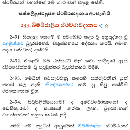
ස්ථවිරයන් වහන්සේ මේ ගාථාවන් වදාළ සේකි.
සත්තලිපූප්ඵපූජක ස්ථවිරාවදානය අටවැනි යි.
249. බිම්බිජාලිය ස්ථවිරාවදානය
2491. සියල්ල තෙමේ ම අවබෝධ කළා වූ අග්‍රපුද්ගල වූ
පදුමුත්තර
බුදුරජතෙම චතුස්සත්‍යය දේශනා කරයි. අමෘත
පදය (=නිවන) දක්වයි.
2492. එකල්හි මම රත්කරව් මල් කඩා තාදීගුණ ඇති
ද්විපදෝත්තම වූ පදුමුත්තර බුදුරජුන්හට පිදීමි.
2493. මෙයින් අටසැටවනු කපෙහි සත්රුවනින් යුත්
මහත් බල ඇති
කිඤ්ජකේසර
නම් වූ සිවු සක්විති
රජකෙනෙක් වූහ.
2494. සිවුපිළිසිඹියාවෝ ද අෂ්ටවිමෝක්‍ෂයෝ ද
ෂඩභිඥාවෝ ද සාක්‍ෂාත් කරණ ලදහ. බුදුරජානන්
වහන්සේගේ සසුන කරණ ලදී.
මෙහි මේ අයුරින් ආයුෂ්මත්
බිම්බිජාලිය
ස්ථවිරයන්