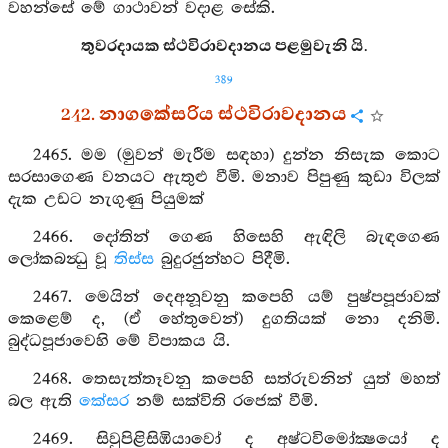
වහන්සේ මේ ගාථාවන් වදාළ සේකි.
තුවරදායක ස්ථවිරාවදානය පළමුවැනි යි.
389
242. නාගකේසරිය ස්ථවිරාවදානය
2465. මම (මුවන් මැරීම සඳහා) දුන්න නිසැක කොට
සරසාගෙණ වනයට ඇතුළු වීමි. මනාව පිපුණු කුඩා විලක්
දැක උඩට නැගුණු පියුමක්
2466. දෝතින් ගෙණ හිසෙහි ඇඳිලි බැඳගෙණ
ලෝකබන්‍ධු වූ
තිස්ස
බුදුරජුන්හට පිදීමි.
2467. මෙයින් දෙඅනූවනු කපෙහි යම් පුෂ්පපූජාවක්
කෙළෙම් ද, (ඒ හේතුවෙන්) දුගතියක් නො දනිමි.
බුද්ධපූජාවෙහි මේ විපාකය යි.
2468. තෙසැත්තෑවනු කපෙහි සත්රුවනින් යුත් මහත්
බල ඇති
කේසර
නම් සක්විති රජෙක් වීමි.
2469. සිවුපිළිසිඹියාවෝ ද අෂ්ටවිමෝක්‍ෂයෝ ද