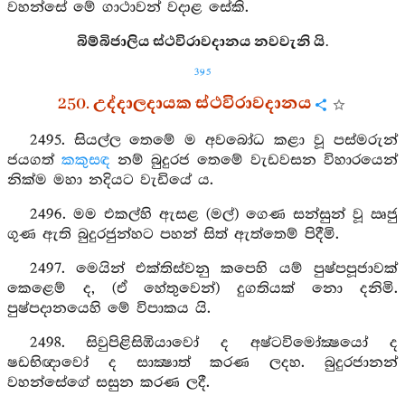
වහන්සේ මේ ගාථාවන් වදාළ සේකි.
බිම්බිජාලිය ස්ථවිරාවදානය නවවැනි යි.
395
250. උද්දාලදායක ස්ථවිරාවදානය
2495. සියල්ල තෙමේ ම අවබෝධ කළා වූ පස්මරුන්
ජයගත්
කකුසඳ
නම් බුදුරජ තෙමේ වැඩවසන විහාරයෙන්
නික්ම මහා නදියට වැඩියේ ය.
2496. මම එකල්හි ඇසළ (මල්) ගෙණ සන්සුන් වූ ඍජු
ගුණ ඇති බුදුරජුන්හට පහන් සිත් ඇත්තෙම් පිදීමි.
2497. මෙයින් එක්තිස්වනු කපෙහි යම් පුෂ්පපූජාවක්
කෙළෙම් ද, (ඒ හේතුවෙන්) දුගතියක් නො දනිමි.
පුෂ්පදානයෙහි මේ විපාකය යි.
2498. සිවුපිළිසිඹියාවෝ ද අෂ්ටවිමෝක්‍ෂයෝ ද
ෂඩභිඥාවෝ ද සාක්‍ෂාත් කරණ ලදහ. බුදුරජානන්
වහන්සේගේ සසුන කරණ ලදී.