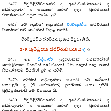
2477. සිවුපිළිසිඹියාවෝ ද අෂ්ටවිමෝක්‍ෂයෝ ද
ෂඩභිඥාවෝ ද සාක්‍ෂාත් කරණ ලදහ. බුදුරජානන්
වහන්සේගේ සසුන කරණ ලදී.
මෙහි මේ අයුරින් ආයුෂ්මත්
විරවිපුප්ඵිය
ස්ථවිරයන්
වහන්සේ මේ ගාථාවන් වදාළ සේකි.
විරවිපුප්ඵිය ස්ථවිරාවදානය සිවුවැනි යි.
245. කුටිධූපක ස්ථවිරාවදානය
2478. මම
සිද්ධාර්‍ත්‍ථ
බුදුරජානන් වහන්සේගේ
ගඳකිළියෙහි වතාවත් කරන්නෙක් වීමි. කලින් කල පහන්
සිතැත්තෙම් සියතින් දුම් ගැස්වීමි.
2479. මෙයින් සිවුඅනූවන කපෙහි යම් කර්‍මයක්
කෙළෙම් ද, (ඒ හේතුවෙන්) දුගතියක් නො දනිමි.
බුද්ධපූජාවෙහි මේ විපාකය යි.
2480. සිවුපිළිසිඹියාවෝ ද අෂ්ටවිමෝක්‍ෂයෝ ද
ෂඩභිඥාවෝ ද සාක්‍ෂාත් කරණ ලදහ. බුදුරජානන්