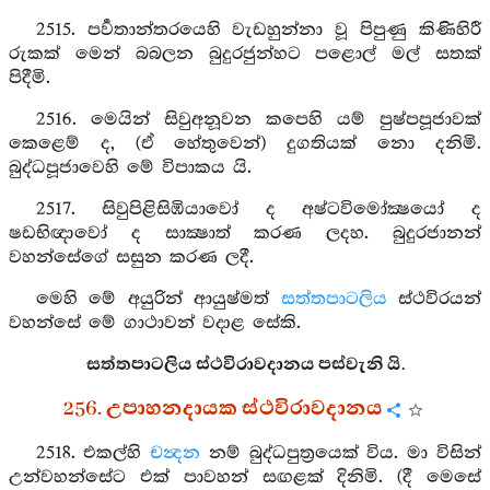
2515. පර්‍වතාන්තරයෙහි වැඩහුන්නා වූ පිපුණු කිණිහිරී
රුකක් මෙන් බබලන බුදුරජුන්හට පළොල් මල් සතක්
පිදීමි.
2516. මෙයින් සිවුඅනූවන කපෙහි යම් පුෂ්පපූජාවක්
කෙළෙම් ද, (ඒ හේතුවෙන්) දුගතියක් නො දනිමි.
බුද්ධපූජාවෙහි මේ විපාකය යි.
2517. සිවුපිළිසිඹියාවෝ ද අෂ්ටවිමෝක්‍ෂයෝ ද
ෂඩභිඥාවෝ ද සාක්‍ෂාත් කරණ ලදහ. බුදුරජානන්
වහන්සේගේ සසුන කරණ ලදී.
මෙහි මේ අයුරින් ආයුෂ්මත්
සත්තපාටලිය
ස්ථවිරයන්
වහන්සේ මේ ගාථාවන් වදාළ සේකි.
සත්තපාටලිය ස්ථවිරාවදානය පස්වැනි යි.
256. උපාහනදායක ස්ථවිරාවදානය
2518. එකල්හි
චන්‍දන
නම් බුද්ධපුත්‍රයෙක් විය. මා විසින්
උන්වහන්සේට එක් පාවහන් සඟළක් දිනිමි. (දී මෙසේ