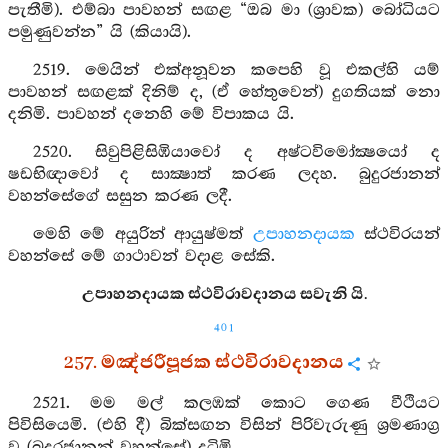
පැතීමි). එම්බා පාවහන් සඟළ “ඔබ මා (ශ්‍රාවක) බෝධියට
පමුණුවන්න” යි (කියායි).
2519. මෙයින් එක්අනූවන කපෙහි වූ එකල්හි යම්
පාවහන් සඟළක් දිනිම් ද, (ඒ හේතුවෙන්) දුගතියක් නො
දනිමි. පාවහන් දනෙහි මේ විපාකය යි.
2520. සිවුපිළිසිඹියාවෝ ද අෂ්ටවිමෝක්‍ෂයෝ ද
ෂඩභිඥාවෝ ද සාක්‍ෂාත් කරණ ලදහ. බුදුරජානන්
වහන්සේගේ සසුන කරණ ලදී.
මෙහි මේ අයුරින් ආයුෂ්මත්
උපාහනදායක
ස්ථවිරයන්
වහන්සේ මේ ගාථාවන් වදාළ සේකි.
උපාහනදායක ස්ථවිරාවදානය සවැනි යි.
401
257. මඤ්ජරීපූජක ස්ථවිරාවදානය
2521. මම මල් කලඹක් කොට ගෙණ වීථියට
පිවිසියෙමි. (එහි දී) බික්සඟන විසින් පිරිවැරුණු ශ්‍රමණාග්‍ර
වූ (බුදුරජානන් වහන්සේ) දුටිමි.