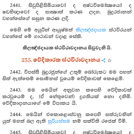
2441. සිවුපිළිසිඹියාවෝ ද අෂ්ටවිමෝක්‍ෂයෝ ද
ෂඩභිඥාවෝ ද සාක්‍ෂාත් කරණ ලදහ. බුදුරජානන්
වහන්සේගේ සසුන කරණ ලදි.
මෙහි මේ අයුරින් ආයුෂ්මත්
කිලඤ්ජදායක
ස්ථවිරයන්
වහන්සේ මේ ගාථාවන් වදාළ සේකි.
කිලඤ්ජදායක ස්ථවිරාවදානය සිවුවැනි යි.
235. වේදිකාරක ස්ථවිරාවදානය
2442. විපස්සී බුදුරජුන්ගේ උතුම් බෝරුකට මම පහන්
සිත් ඇත්තෙම් සොම්නස් වූයෙම් වේදිකාවක් කෙළෙමි.
2443. මම මෙයින් අනූවන කපෙහි වේදිකාවක්
කරවූයෙම් ද, (ඒ හේතුවෙන්) දුගතියක් නො දනිමි.
වේදිකාදානයාගේ මේ විපාකය යි.
2444. මෙයින් එකොළොස්වනු කපෙහි සත්රුවනින්
යුත් මහත් බල ඇති
සුරියස්සම
නම් සක්විති රජෙක් වීමි.
2445. සිවුපිළිසිඹියාවෝ ද අෂ්ටවිමෝක්‍ෂයෝ ද