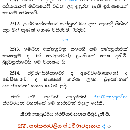
2511. හිමනතට නුදුරෙහි
විකත
නම් පර්‍වතයක් විය. ඒ
පර්‍වතයාගේ මධ්‍යයෙහි වඩන ලද ඉඳුරන් ඇති ශ්‍රමණයෙක්
තෙමේ වෙසෙයි.
2512. උන්වහන්සේගේ සන්හුන් බව දැක පැහැදි සිතින්
සපු මල් තුණක් ගෙණ විසිරවීමි. (පිදීමි).
399
2513. මෙයින් එක්අනූවනු කපෙහි යම් පුෂ්පපූජාවක්
කෙළෙම් ද, (ඒ හේතුවෙන්) දුගතියක් නො දනිමි.
බුද්ධපූජාවෙහි මේ විපාකය යි.
2514. සිවුපිළිසිඹියාවෝ ද අෂ්ටවිමෝක්‍ෂයෝ ද
ෂඩභිඥාවෝ ද සාක්‍ෂාත් කරණ ලදහ. බුදුරජානන්
වහන්සේගේ සසුන කරණ ලදී.
මෙහි මේ අයුරින් ආයුෂ්මත්
තිචම්පකපුප්ඵිය
ස්ථවිරයන් වහන්සේ මේ ගාථාවන් වදාළ සේකි.
තිචම්පකපුප්ඵිය ස්ථවිරාවදානය සිවුවැනි යි.
255. සත්තපාටලිය ස්ථවිරාවදානය