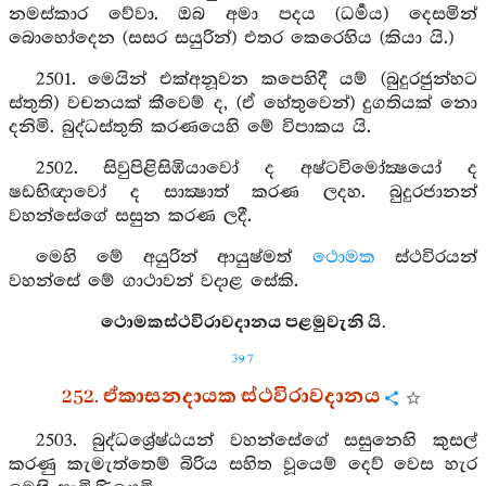
නමස්කාර වේවා. ඔබ අමා පදය (ධර්‍මය) දෙසමින්
බොහෝදෙන (සසර සයුරින්) එතර කෙරෙහිය (කියා යි.)
2501. මෙයින් එක්අනූවන කපෙහිදී යම් (බුදුරජුන්හට
ස්තුති) වචනයක් කීවෙම් ද, (ඒ හේතුවෙන්) දුගතියක් නො
දනිමි. බුද්ධස්තුති කරණයෙහි මේ විපාකය යි.
2502. සිවුපිළිසිඹියාවෝ ද අෂ්ටවිමෝක්‍ෂයෝ ද
ෂඩභිඥාවෝ ද සාක්‍ෂාත් කරණ ලදහ. බුදුරජානන්
වහන්සේගේ සසුන කරණ ලදී.
මෙහි මේ අයුරින් ආයුෂ්මත්
ථොමක
ස්ථවිරයන්
වහන්සේ මේ ගාථාවන් වදාළ සේකි.
ථොමකස්ථවිරාවදානය පළමුවැනි යි.
397
252. ඒකාසනදායක ස්ථවිරාවදානය
2503. බුද්ධශ්‍රේෂ්ඨයන් වහන්සේගේ සසුනෙහි කුසල්
කරණු කැමැත්තෙම් බිරිය සහිත වූයෙම් දෙව් වෙස හැර