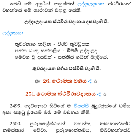
මෙහි මේ අයුරින් ආයුෂ්මත්
උද්දාලදායක
ස්ථවිරයන්
වහන්සේ මේ ගාථාවන් වදාළ සේකි.
උද්දාලදායක ස්ථවිරාවදානය දසවැනි යි.
උද්දානය:
තුවරනාග නලින - විරවී කුටිධූපක
පත්ත ධාතු සත්තලිය - බිම්බී උද්දාලද
මෙවග වූ දසවත් - සත්තිස් ගයින් බැඳියේ.
තුවරදායක වර්‍ගය පස්විසි වැනි යි.
26. ථොමක වර්‍ගය
251. ථොමක ස්ථවිරාවදානය
2499. දෙව්ලොව සිටියේ ම
විපස්සී
බුදුරජුන්ගේ ධර්‍මය
අසා සතුටු වූයෙම් මම මේ වචනය කීමි.
2500. පුරුෂශ්‍රේෂ්ඨයන් වහන්ස, ඔබවහන්සේට
නමස්කාර වේවා. පුරුෂොත්තමය, ඔබවහන්සේට