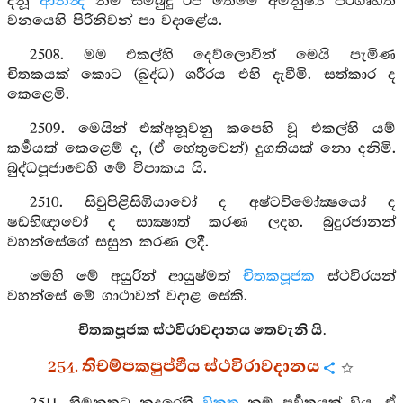
දිනූ
ආනන්‍ද
නම් සම්බුදු රජ තෙමේ අමනුෂ්‍ය පරිගෘහිත
වනයෙහි පිරිනිවන් පා වදාළේය.
2508. මම එකල්හි දෙව්ලොවින් මෙයි පැමිණ
චිතකයක් කොට (බුද්ධ) ශරීරය එහි දැවීමි. සත්කාර ද
කෙළෙමි.
2509. මෙයින් එක්අනූවනු කපෙහි වූ එකල්හි යම්
කර්‍මයක් කෙළෙම් ද, (ඒ හේතුවෙන්) දුගතියක් නො දනිමි.
බුද්ධපූජාවෙහි මේ විපාකය යි.
2510. සිවුපිළිසිඹියාවෝ ද අෂ්ටවිමෝක්‍ෂයෝ ද
ෂඩභිඥාවෝ ද සාක්‍ෂාත් කරණ ලදහ. බුදුරජානන්
වහන්සේගේ සසුන කරණ ලදී.
මෙහි මේ අයුරින් ආයුෂ්මත්
චිතකපූජක
ස්ථවිරයන්
වහන්සේ මේ ගාථාවන් වදාළ සේකි.
චිතකපූජක ස්ථවිරාවදානය තෙවැනි යි.
254. තිචම්පකපුප්ඵිය ස්ථවිරාවදානය