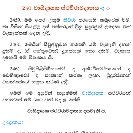
240. වාසිදායක ස්ථවිරාවදානය
2459. මම පෙර උතුම්
තීවරා
පුරයෙහි කඹුරෙක් වීමි.
මා විසින් සියල්ල දත් පස්මරුන් දිනූ බුදුරජුන් උදෙසා එක්
වෑකැත්තක් දෙන ලදී.
2460. මෙයින් සිවුඅනූවන කපෙහි යම් වෑකැති දනක්
දුනිම් ද, (ඒ හේතුවෙන්) දුගතියක් නො දනිමි. වෑකැති
දනෙයි මේ විපාකය යි.
2461. සිවුපිළිසිඹියාවෝ ද අෂ්ටවිමෝක්‍ෂයෝ ද
ෂඩභිඥාවෝ ද සාක්‍ෂාත් කරණ ලදහ. බුදුරජානන්
වහන්සේගේ සසුන කරණ ලදී.
මෙහි මේ අයුරින් ආයුෂ්මත්
වාසිදායක
ස්ථවිරයන්
වහන්සේ මේ ගාථාවන් වදාළ සේකි.
වාසිදායක ස්ථවිරාවදානය දසවැනි යි.
උද්දානය: