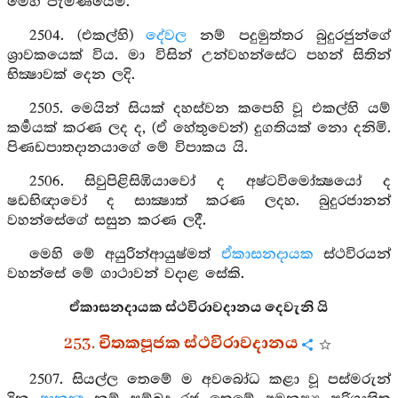
මෙහි පැමිණියෙමි.
2504. (එකල්හි)
දේවල
නම් පදුමුත්තර බුදුරජුන්ගේ
ශ්‍රාවකයෙක් විය. මා විසින් උන්වහන්සේට පහන් සිතින්
භික්‍ෂාවක් දෙන ලදි.
2505. මෙයින් සියක් දහස්වන කපෙහි වූ එකල්හි යම්
කර්‍මයක් කරණ ලද ද, (ඒ හේතුවෙන්) දුගතියක් නො දනිමි.
පිණඩපාතදානයාගේ මේ විපාකය යි.
2506. සිවුපිළිසිඹියාවෝ ද අෂ්ටවිමෝක්‍ෂයෝ ද
ෂඩභිඥාවෝ ද සාක්‍ෂාත් කරණ ලදහ. බුදුරජානන්
වහන්සේගේ සසුන කරණ ලදී.
මෙහි මේ අයුරින්ආයුෂ්මත්
ඒකාසනදායක
ස්ථවිරයන්
වහන්සේ මේ ගාථාවන් වදාළ සේකි.
ඒකාසනදායක ස්ථවිරාවදානය දෙවැනි යි
253. චිතකපූජක ස්ථවිරාවදානය
2507. සියල්ල තෙමේ ම අවබෝධ කළා වූ පස්මරුන්