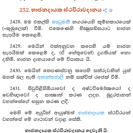
232. භාජනදායක ස්ථවිරාවදානය
2428. මම එකල්හි
බන්‍ධුමතී
නගරයෙහි කුම්භකාරයෙක්
(=කුඹුලෙක්) වීමි. එකෙණෙහි භික්‍ෂුසඞ්ඝයාට භාජන
සැපයීම කෙළෙමි.
2429. මෙයින් එක්අනූවන කපෙහි යම් භාජන
සැපයීමක් කෙළෙම් ද, (ඒ හේතුවෙන්) දුගතියක් නො
දනිමි. භාජන දානයාගේ මේ විපාකය යි.
2430. මෙයින් තෙපණස්වනු කපෙහි සත්රුවනින් යුත්
මහත් බල ඇති
අනන්තජාලි
නම් සක්විත් රජෙක් වීමි.
2431. සිවුපිළිසිඹියාවෝ ද අෂ්ටවිමෝක්‍ෂයෝ ද
ෂඩභිඥාවෝ ද සාක්‍ෂාත් කරණ ලදහ. බුදුරජානන්
වහන්සේගේ සසුන කරණ ලදි.
මෙහි මේ අයුරින් ආයුෂ්මත්
භාජනදායක
ස්ථවිරයන්
වහන්සේ මේ ගාථාවන් වදාළ සේකි.
භාජනදායක ස්ථවිරාවදානය දෙවැනි යි.