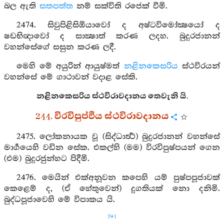
බල ඇති
සතපත්ත
නම් සක්විති රජෙක් වීමි.
2474. සිවුපිළිසිඹියාවෝ ද අෂ්ටවිමෝක්‍ෂයෝ ද
ෂඩභිඥාවෝ ද සාක්‍ෂාත් කරණ ලදහ. බුදුරජානන්
වහන්සේගේ සසුන කරණ ලදී.
මෙහි මේ අයුරින් ආයුෂ්මත්
නළිනකෙසරිය
ස්ථවිරයන්
වහන්සේ මේ ගාථාවන් වදාළ සේකි.
නළිනකෙසරිය ස්ථවිරාවදානය තෙවැනි යි.
244. විරවිපුප්ඵිය ස්ථවිරාවදානය
2475. ලෝකනායක වූ (සිද්ධාර්‍ත්‍ථ) බුදුරජානන් වහන්සේ
මාර්‍ගයෙහි වඩින සේක. එකල්හි (මම) විරවිපුෂ්පයන් ගෙන
(එම) බුදුරජුන්හට පිදීමි.
2476. මෙයින් එක්අනූවන කපෙහි යම් පුෂ්පපූජාවක්
කෙළෙම් ද, (ඒ හේතුවෙන්) දුගතියක් නො දනිමි.
බුද්ධපූජාවෙහි මේ විපාකය යි.
391