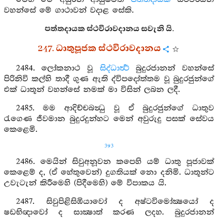
වහන්සේ මේ ගාථාවන් වදාළ සේකි.
පත්තදායක ස්ථවිරාවදානය සවැනි යි.
247. ධාතුපූජක ස්ථවිරාවදානය
2484. ලෝකනාථ වූ
සිද්ධාර්‍ත්‍ථ
බුදුරජානන් වහන්සේ
පිරිනිවි කල්හි තාදී ගුණ ඇති ද්විපදෝත්තම වූ බුදුරජුන්ගේ
එක් ධාතූන් වහන්සේ නමක් මා විසින් ලබන ලදී.
2485. මම ආදිච්චබන්‍ධු වූ ඒ බුදුරජුන්ගේ ධාතුව
රැගෙණ ජීවමාන බුදුරදුන්හට මෙන් අවුරුදු පසක් සේවය
කෙළෙමි.
393
2486. මෙයින් සිවුඅනූවන කපෙහි යම් ධාතු පූජාවක්
කෙළෙම් ද, (ඒ හේතුවෙන්) දුගතියක් නො දනිමි. ධාතූන්ට
උවැටැන් කිරීමෙහි (පිදීමෙහි) මේ විපාකය යි.
2487. සිවුපිළිසිඹියාවෝ ද අෂ්ටවිමෝක්‍ෂයෝ ද
ෂඩභිඥාවෝ ද සාක්‍ෂාත් කරණ ලදහ. බුදුරජානන්