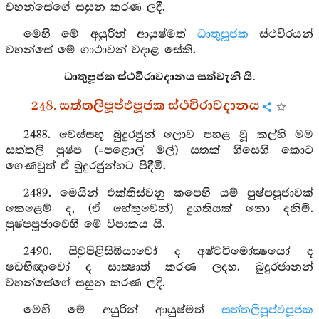
වහන්සේගේ සසුන කරණ ලදී.
මෙහි මේ අයුරින් ආයුෂ්මත්
ධාතුපූජක
ස්ථවිරයන්
වහන්සේ මේ ගාථාවන් වදාළ සේකි.
ධාතුපූජක ස්ථවිරාවදානය සත්වැනි යි.
248. සත්තලිපූප්ඵපූජක ස්ථවිරාවදානය
2488. වෙස්සභූ බුදුරජුන් ලොව පහළ වූ කල්හි මම
සත්තලි පුෂ්ප (=පළොල් මල්) සතක් හිසෙහි කොට
ගෙණවුත් ඒ බුදුරජුන්හට පිදීමි.
2489. මෙයින් එක්තිස්වනු කපෙහි යම් පුෂ්පපූජාවක්
කෙළෙම් ද, (ඒ හේතුවෙන්) දුගතියක් නො දනිමි.
පුෂ්පපූජාවෙහි මේ විපාකය යි.
2490. සිවුපිළිසිඹියාවෝ ද අෂ්ටවිමෝක්‍ෂයෝ ද
ෂඩභිඥාවෝ ද සාක්‍ෂාත් කරණ ලදහ. බුදුරජානන්
වහන්සේගේ සසුන කරණ ලදි.
මෙහි මේ අයුරින් ආයුෂ්මත්
සත්තලිපූප්ඵපූජක