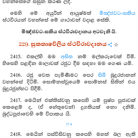
වහන්සේගේ සසුන කරණ ලදී.
මෙහි මේ අයුරින් ආයුෂ්මත්
මිඤ්ජවටංසකිය
ස්ථවිරයන් වහන්සේ මේ ගාථාවන් වදාළ සේකි.
මිඤ්ජවටංසකිය ස්ථවිරාවදානය අටවැනි යි.
229. සුකතාවේලිය ස්ථවිරාවදානය
2415. එකල්හි මම
අසිත
නම් මල්කරුවෙක් වීමි.
හිසෙහි පළඳින මාලාවක් රජුට දීම සඳහා මම ගෙණ යමි.
2416. රජු වෙත පැමිණීමට පෙර
සිඛී
බුදුරජානන්
වහන්සේ දිටිමි. සොම්නස්වූයෙම් සොම්නස් සිතින් එය
බුදුරජුන්හට පිදීමි.
2417. මෙයින් එක්තිස්වනු කපෙහි යම් පුෂ්ප පූජාවක්
කෙළෙම් ද, (ඒ හේතුවෙන්) දුගතියක් නො දනිමි.
බුද්ධපූජාවෙහි මේ විපාකය යි.
379
2418. මෙයින් පස්විසිවනු කපෙහි මහත් බල ඇති