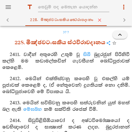
228. මිඤ‍්ජවටංසකියත්‍ථෙරාපදානං
377
228. මිඤ්ජවටංසකිය ස්ථවිරාවදානය
2411. වාදීන් අතුරෙහි උතුම් වූ
සිඛී
බුදුරජුන් පිරිනිවී
කල්හි මම කඩාමල්කඩින් ගැවසීගත් බෝධිපූජාවක්
කෙළෙමි.
2412. මෙයින් එක්තිස්වනු කපෙහි වූ එකල්හි යම්
පූජාවක් කෙළෙම් ද, (ඒ හේතුවෙන්) දුගතියක් නො දනිමි.
බෝධිපූජාවෙහි මේ විපාකය යි.
2413. මෙයින් සවිසිවනු කපෙහි සත්රුවනින් යුත් මහත්
බල ඇති
මේඝබ්හ
නම් සක්විති රජෙක් වීමි.
2414. සිවුපිළිසිඹියාවෝ ද අෂ්ටවිමෝක්‍ෂයෝ ද
ෂඩභිඥාවෝ ද සාක්‍ෂාත් කරණ ලදහ. බුදුරජානන්