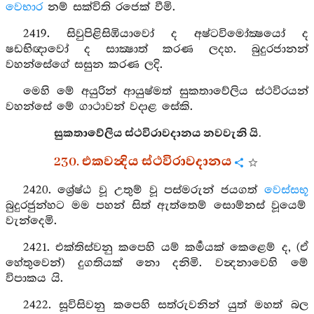
වෙභාර
නම් සක්විති රජෙක් වීමි.
2419. සිවුපිළිසිඹියාවෝ ද අෂ්ටවිමෝක්‍ෂයෝ ද
ෂඩභිඥාවෝ ද සාක්‍ෂාත් කරණ ලදහ. බුදුරජානන්
වහන්සේගේ සසුන කරණ ලදි.
මෙහි මේ අයුරින් ආයුෂ්මත් සුකතාවේලිය ස්ථවිරයන්
වහන්සේ මේ ගාථාවන් වදාළ සේකි.
සුකතාවේලිය ස්ථවිරාවදානය නවවැනි යි.
230. එකවන්‍දිය ස්ථවිරාවදානය
2420. ශ්‍රේෂ්ඨ වූ උතුම් වූ පස්මරුන් ජයගත්
වෙස්සභූ
බුදුරජුන්හට මම පහන් සිත් ඇත්තෙම් සොම්නස් වූයෙම්
වැන්දෙමි.
2421. එක්තිස්වනු කපෙහි යම් කර්‍මයක් කෙළෙම් ද, (ඒ
හේතුවෙන්) දුගතියක් නො දනිමි. වන්‍දනාවෙහි මේ
විපාකය යි.
2422. සූවිසිවනු කපෙහි සත්රුවනින් යුත් මහත් බල