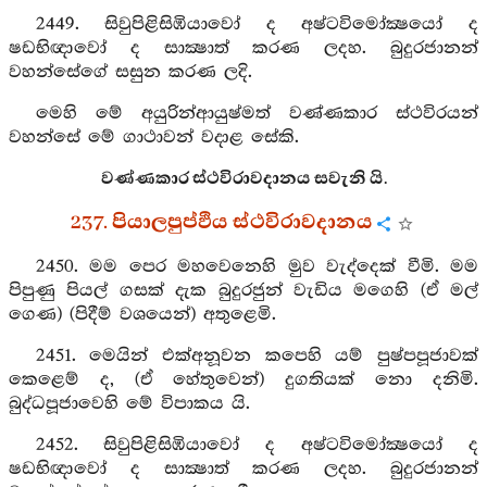
2449. සිවුපිළිසිඹියාවෝ ද අෂ්ටවිමෝක්‍ෂයෝ ද
ෂඩභිඥාවෝ ද සාක්‍ෂාත් කරණ ලදහ. බුදුරජානන්
වහන්සේගේ සසුන කරණ ලදි.
මෙහි මේ අයුරින්ආයුෂ්මත් වණ්ණකාර ස්ථවිරයන්
වහන්සේ මේ ගාථාවන් වදාළ සේකි.
වණ්ණකාර ස්ථවිරාවදානය සවැනි යි.
237. පියාලපුප්ඵිය ස්ථවිරාවදානය
2450. මම පෙර මහවෙනෙහි මුව වැද්දෙක් වීමි. මම
පිපුණු පියල් ගසක් දැක බුදුරජුන් වැඩිය මගෙහි (ඒ මල්
ගෙණ) (පිදීම් වශයෙන්) අතුළෙමි.
2451. මෙයින් එක්අනූවන කපෙහි යම් පුෂ්පපූජාවක්
කෙළෙම් ද, (ඒ හේතුවෙන්) දුගතියක් නො දනිමි.
බුද්ධපූජාවෙහි මේ විපාකය යි.
2452. සිවුපිළිසිඹියාවෝ ද අෂ්ටවිමෝක්‍ෂයෝ ද
ෂඩභිඥාවෝ ද සාක්‍ෂාත් කරණ ලදහ. බුදුරජානන්