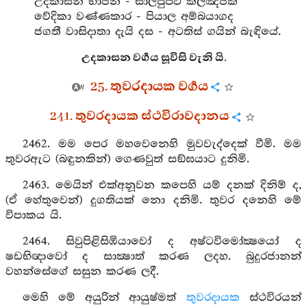
උදකාසන භාජන - සාලපුප්ඵි කිලඤ්ජක
වේදිකා වණ්ණකාර - පියාල අම්බයාගද
ජගතී වාසිදාතා දැයි දස - අටතිස් ගයින් බැඳියේ.
උදකාසන වර්‍ගය සූවිසි වැනි යි.
25. තුවරදායක වර්‍ගය
241. තුවරදායක ස්ථවිරාවදානය
2462. මම පෙර මහවෙනෙහි මුවවැද්දෙක් වීමි. මම
තුවරඇට (බඳුනකින්) ගෙණවුත් සඞ්ඝයාට දුනිමි.
2463. මෙයින් එක්අනූවන කපෙහි යම් දනක් දිනිම් ද,
(ඒ හේතුවෙන්) දුගතියක් නො දනිමි. තුවර දනෙහි මේ
විපාකය යි.
2464. සිවුපිළිසිඹියාවෝ ද අෂ්ටවිමෝක්‍ෂයෝ ද
ෂඩභිඥාවෝ ද සාක්‍ෂාත් කරණ ලදහ. බුදුරජානන්
වහන්සේගේ සසුන කරණ ලදී.
මෙහි මේ අයුරින් ආයුෂ්මත්
තුවරදායක
ස්ථවිරයන්