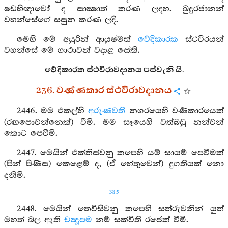
ෂඩභිඥාවෝ ද සාක්‍ෂාත් කරණ ලදහ. බුදුරජානන්
වහන්සේගේ සසුන කරණ ලදි.
මෙහි මේ අයුරින් ආයුෂ්මත්
වේදිකාරක
ස්ථවිරයන්
වහන්සේ මේ ගාථාවන් වදාළ සේකි.
වේදිකාරක ස්ථවිරාවදානය පස්වැනි යි.
236. වණ්ණකාර ස්ථවිරාවදානය
2446. මම එකල්හි
අරුණවතී
නගරයෙහි වර්‍ණකාරයෙක්
(රඟපොවන්නෙක්) වීමි. මම සෑයෙහි වත්බඩු නන්වන්
කොට පෙවීමි.
2447. මෙයින් එක්තිස්වනු කපෙහි යම් සායම් පෙවීමක්
(පින් පිණිස) කෙළෙම් ද, (ඒ හේතුවෙන්) දුගතියක් නො
දනිමි.
385
2448. මෙයින් තෙවිසිවනු කපෙහි සත්රුවනින් යුත්
මහත් බල ඇති
චන්‍දූපම
නම් සක්විති රජෙක් වීමි.