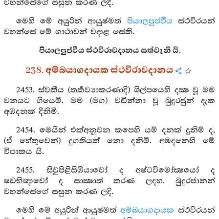
වහන්සේගේ සසුන කරණ ලදී.
මෙහි මේ අයුරින් ආයුෂ්මත්
පියාලපුප්ඵිය
ස්ථවිරයන්
වහන්සේ මේ ගාථාවන් වදාළ සේකි.
පියාලපුප්ඵිය ස්ථවිරාවදානය සත්වැනි යි.
238. අම්බයාගදායක ස්ථවිරාවදානය
2453. ස්වකීය (තර්‍කව්‍යාකරණාදි) ශිල්පයෙහි දක්‍ෂ වූ මම
වනයට ගියෙමි. මම (මග) වඩින්නා වූ බුදුරජුන් දැක
අඹදනක් දිනිමි.
2454. මෙයින් එක්අනූවන කපෙහි යම් දනක් දුනිම් ද,
(ඒ හේතුවෙන්) දුගතියක් නො දනිමි. අඹදනෙහි මේ
විපාකය යි.
2455. සිවුපිළිසිඹියාවෝ ද අෂ්ටවිමෝක්‍ෂයෝ ද
ෂඩභිඥාවෝ ද සාක්‍ෂාත් කරණ ලදහ. බුදුරජානන්
වහන්සේගේ සසුන කරණ ලදි.
මෙහි මේ අයුරින් ආයුෂ්මත්
අම්බයාගදායක
ස්ථවිරයන්