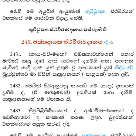
වහන්සේගේ සසුන කරණ ලදී.
මෙහි මේ අයුරින් ආයුෂ්මත්
කුටිධූපක
ස්ථවිරයන්
වහන්සේ මේ ගාථාවන් වදාළ සේකි.
කුටිධූපක ස්ථවිරාවදානය පස්වැනි යි.
246. පත්තදායක ස්ථවිරාවදානය
2481. (කාය-වචී-මනෝ වඞ්කතාවන්ගෙන් තොර
බැවින්) ඍජු ගුණ ඇති (අටලෝ දහම්හි නො සැලෙන
බැවින්) තාදී ගුණ යුත් උතුම් වූ දමථයෙන් යුත්
සිද්ධාර්‍ත්‍ථ
බුදුරජුන්හට මා විසින් පාත්‍රදානයක් (=පාත්‍රයක්) දෙන ලදි.
2482. මෙයින් සිවුඅනූවනු කපෙහි යම් (පාත්‍ර) දානයක්
දුනිම් ද, (ඒ හේතුවෙන්) දුගතියක් නො දනිමි.
පාත්‍රදානයාගේ මේ විපාකය යි.
2483. සිවුපිළිසිඹියාවෝ ද අෂ්ටවිමෝක්‍ෂයෝ ද
ෂඩභිඥාවෝ ද සාක්‍ෂාත් කරණ ලදහ. බුදුරජානන්
වහන්සේගේ සසුන කරණ ලදී.
මෙහි මේ අයුරින් ආයුෂ්මත්
පත්තදායක
ස්ථවිරයන්