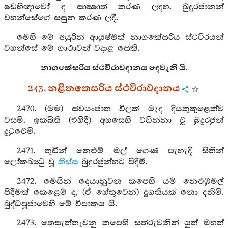
ෂඩභිඥාවෝ ද සාක්‍ෂාත් කරණ ලදහ. බුදුරජානන්
වහන්සේගේ සසුන කරණ ලදී.
මෙහි මේ අයුරින් ආයුෂ්මත් නාගකේසරිය ස්ථවිරයන්
වහන්සේ මේ ගාථාවන් වදාළ සේකි.
නාගකේසරිය ස්ථවිරාවදානය දෙවැනි යි.
243. නළිනකෙසරිය ස්ථවිරාවදානය
2470. (මම) ස්වයංජාත විලක් මැද දියකුකුළෙක්ව
වසමි. ඉක්බිති (එහිදී) අහසෙහි වඩින්නා වූ බුදුරජුන්
දුටුවෙමි.
2471. තුඩින් නෙළුම් මල් ගෙණ පැහැදි සිතින්
ලෝකබන්‍ධු වූ
තිස්ස
බුදුරජුන්හට පිදීමි.
2472. මෙයින් දෙයානූවන කපෙහි යම් නෙළුඹුමල්
පිදීමක් කෙළෙම් ද, (ඒ හේතුවෙන්) දුගතියක් නො දනිමි.
බුද්ධපූජාවෙහි මේ විපාකය යි.
2473. තෙසැත්තෑවනු කපෙහි සත්රුවනින් යුත් මහත්