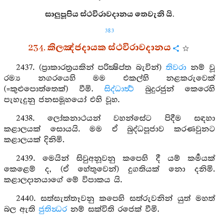
සාලුපූපිය ස්ථවිරාවදානය තෙවැනි යි.
383
234. කිලඤ්ජදායක ස්ථවිරාවදානය
2437. (ප්‍රාකාරත්‍රයකින් පරික්‍ෂිප්ත බැවින්)
තිවරා
නම් වූ
රම්‍ය නගරයෙහි මම එකල්හි නළකරුවෙක්
(=කුළුපොත්තෙක්) වීමි.
සිද්ධාර්‍ත්‍ථ
බුදුරජුන් කෙරෙහි
පැහැදුනු ජනසමූහයෝ එහි වූහ.
2438. ලෝකනාථයන් වහන්සේට පිදීම සඳහා
කළාලයක් සොයයි. මම ඒ බුද්ධපූජාව කරණවුනට
කළාලයක් දිනිමි.
2439. මෙයින් සිවුඅනූවනු කපෙහි දී යම් කර්‍මයක්
කෙළෙම් ද, (ඒ හේතුවෙන්) දුගතියක් නො දනිමි.
කළාලදානයාගේ මේ විපාකය යි.
2440. සත්සැත්තෑවනු කපෙහි සත්රුවනින් යුත් මහත්
බල ඇති
ජුතින්‍ධර
නම් සක්විති රජෙක් වීමි.