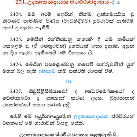
231. උදකාසනදායක ස්ථවිරාවදානය
2424. මම අරම් දොරින් නික්ම උත්තමාර්‍ත්‍ථය වූ
නිවණට පැමිණීම පිණිස (වැඩහිඳීමට) පුවරුවක් ඇතිරීමි.
පැන් ද එළවා තැබීමි.
2425. මෙයින් එක්තිස්වනු කපෙහි දී යම් කර්‍මයක්
කෙළෙම් ද, (ඒ හේතුවෙන්) දුගතියක් නො දනාමි. අසුන
හා දිය එළවා තැබීමෙහි මේ විපාකය යි.
2426. මෙයින් පසළොස්වනු කපෙහි සත්රුවනින් යුත්
මහත් බල ඇති
අභිසාම
නම් සක්විති රජෙක් වීමි.
381
2427. සිවුපිළිසිඹියාවෝ ද අෂ්ටවිමෝක්‍ෂයෝ ද
ෂඩභිඥාවෝ ද සාක්‍ෂාත් කරණ ලදහ. බුදුරජානන්
වහන්සේගේ සසුන කරණ ලදි.
මෙහි මේ අයුරින්ආයුෂ්මත්
උදකාසනදායක
ස්ථවිරයන්
වහන්සේ මේ ගාථාවන් වදාළ සේකි.
උදකාසනදායක ස්ථවිරාවදානය පළමුවැනි යි.