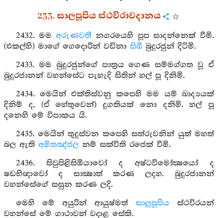
233. සාලපූපිය ස්ථවිරාවදානය
2432. මම
අරුණවතී
නගරයෙහි පූප සාදන්නෙක් වීමි.
(එකල්හි) මාගේ ගෙදොරින් වඩිනා
සිඛී
බුදුරජුන් දිටිමි.
2433. මම බුදුරජුන්ගේ පාත්‍රය ගෙණ සම්මග්ගත වූ ඒ
බුදුරජානන් වහන්සේට පැහැදි සිතින් හල් පූ දිනිමි.
2434. මෙයින් එක්තිස්වනු කපෙහි මම යම් ඛාද්‍යයක්
දිනිම් ද, (ඒ හේතුවෙන්) දුගතියක් නො දනිමි. හල් පූ
දනෙහි මේ විපාකය යි.
2435. මෙයින් තුදුස්වන කපෙහි සත්රුවනින් යුත් මහත්
බල ඇති
අමිතඤ්ජල
නම් සක්විති රජෙක් වීමි.
2436. සිවුපිළිසිඹියාවෝ ද අෂ්ටවිමෝක්‍ෂයෝ ද
ෂඩභිඥාවෝ ද සාක්‍ෂාත් කරණ ලදහ. බුදුරජානන්
වහන්සේගේ සසුන කරණ ලදි.
මෙහි මේ අයුරින් ආයුෂ්මත්
සාලුපූපිය
ස්ථවිරයන්
වහන්සේ මේ ගාථාවන් වදාළ සේකි.