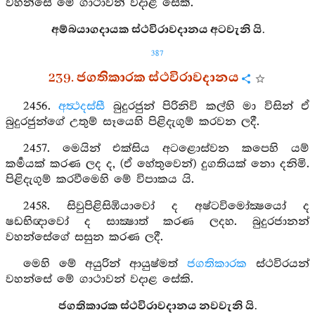
වහන්සේ මේ ගාථාවන් වදාළ සේකි.
අම්බයාගදායක ස්ථවිරාවදානය අටවැනි යි.
387
239. ජගතිකාරක ස්ථවිරාවදානය
2456.
අත්‍ථදස්සී
බුදුරජුන් පිරිනිවි කල්හි මා විසින් ඒ
බුදුරජුන්ගේ උතුම් සෑයෙහි පිළිදැගුම් කරවන ලදී.
2457. මෙයින් එක්සිය අටළොස්වන කපෙහි යම්
කර්‍මයක් කරණ ලද ද, (ඒ හේතුවෙන්) දුගතියක් නො දනිමි.
පිළිදැගුම් කරවීමෙහි මේ විපාකය යි.
2458. සිවුපිළිසිඹියාවෝ ද අෂ්ටවිමෝක්‍ෂයෝ ද
ෂඩභිඥාවෝ ද සාක්‍ෂාත් කරණ ලදහ. බුදුරජානන්
වහන්සේගේ සසුන කරණ ලදී.
මෙහි මේ අයුරින් ආයුෂ්මත්
ජගතිකාරක
ස්ථවිරයන්
වහන්සේ මේ ගාථාවන් වදාළ සේකි.
ජගතිකාරක ස්ථවිරාවදානය නවවැනි යි.