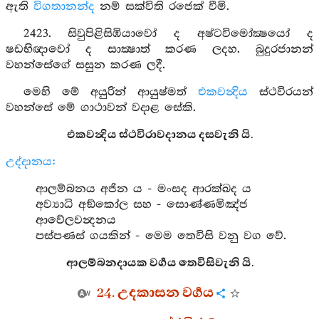
ඇති
විගතානන්ද
නම් සක්විති රජෙක් වීමි.
2423. සිවුපිළිසිඹියාවෝ ද අෂ්ටවිමෝක්‍ෂයෝ ද
ෂඩභිඥාවෝ ද සාක්‍ෂාත් කරණ ලදහ. බුදුරජානන්
වහන්සේගේ සසුන කරණ ලදී.
මෙහි මේ අයුරින් ආයුෂ්මත්
එකවන්‍දිය
ස්ථවිරයන්
වහන්සේ මේ ගාථාවන් වදාළ සේකි.
එකවන්‍දිය ස්ථවිරාවදානය දසවැනි යි.
උද්දානය:
ආලම්බනය අජින ය - මංසද ආරක්ඛද ය
අව්‍යාධි අඞ්කෝල සහ - සොණ්ණමිඤ්ජ
ආවේලවන්‍දනය
පස්පණස් ගයකින් - මෙම තෙවිසි වනු වග වේ.
ආලම්බනදායක වර්‍ගය තෙවිසිවැනි යි.
24. උදකාසන වර්‍ගය