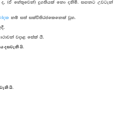
ම් ද, (ඒ හේතුවෙන්) දුගතියක් නො දනිමි. සඟනට උවටැන්
ෝදක
නම් සත් සක්විතිරජකෙනෙක් වූහ.
දී.
ථාවන් වදාළ සේක් යී.
ය දසවැනි යි.
ැනි යි.