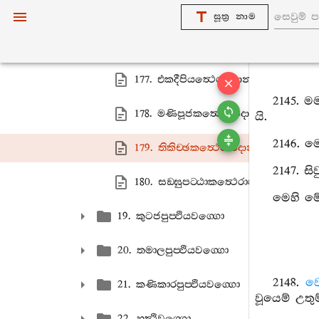
175. සීහාසනදායකත්‍ථෙරාපදානං
සූත්‍ර නාම
176. මග‍්ගදත‍්තිකත්‍ථෙරාපදානං
177. එකදීපියත්‍ථෙරාපදානං
2145. ම
178. මණිපූජකත්‍ථෙරාපදානං
යි.
2146. ම
179. තිකිච‍්ඡකත්‍ථෙරාපදානං
2147. ස
180. සඞ‍්ඝුපට‍්ඨාකත්‍ථෙරාපදානං
මෙහි මේ
19. කුටජපුප‍්ඵියවග‍්ගො
20. තමාලපුප‍්ඵියවග‍්ගො
2148.
වෙ
21. කණිකාරපුප‍්ඵියවග‍්ගො
වූයෙම් උත
22. හත්‍ථිවග‍්ගො