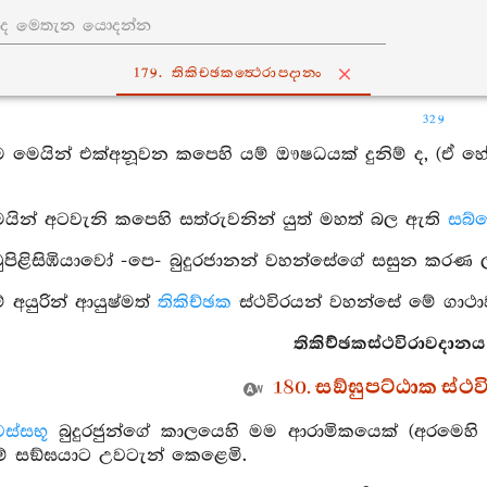
179. තිකිච‍්ඡකත්‍ථෙරාපදානං
329
ම මෙයින් එක්අනූවන කපෙහි යම් ඖෂධයක් දුනිම් ද, (ඒ හ
ෙයින් අටවැනි කපෙහි සත්රුවනින් යුත් මහත් බල ඇති
සබ්
ිවුපිළිසිඹියාවෝ -පෙ- බුදුරජානන් වහන්සේගේ සසුන කරණ ල
 අයුරින් ආයුෂ්මත්
තිකිච්ඡක
ස්ථවිරයන් වහන්සේ මේ ගාථාව
තිකිච්ඡකස්ථවිරාවදානය
180. සඞ්ඝුපට්ඨාක ස්ථ
ස්සභූ
බුදුරජුන්ගේ කාලයෙහි මම ආරාමිකයෙක් (අරමෙහි 
ුම් සඞ්ඝයාට උවටැන් කෙළෙමි.