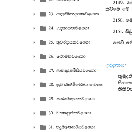
2149. ම
කිරීමේ මේ 
23. ආලම‍්බනදායකවග‍්ගො
2150. ම
24. උදකාසනවග‍්ගො
2151. ස
25. තුවරදායකවග‍්ගො
මෙහි මේ
26. ථොමකවග‍්ගො
උද්දානය:
27. ආකාසුක‍්ඛිපියවග‍්ගො
කුමුද
සීහාස
28. සුවණ‍්ණබිම‍්බොහනවග‍්ගො
තිකිච
29. පණ‍්ණාදායකවග‍්ගො
30. චිතකපූජකවග‍්ගො
31. පදුමකෙසරියවග‍්ගො