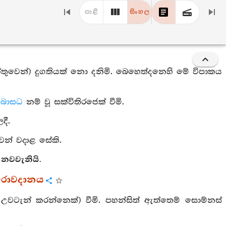
පාළි
සිංහල
ේතුවෙන්) දුගතියක් නො දනිමි. බෙහෙත්දනෙහි මේ විපාකය
බොසධ
නම් වූ සක්විතිරජෙක් වීමි.
දී.
න් වදාළ සේකි.
 නවවැනියි.
විරාවදානය
උවටැන් කරන්නෙක්) වීමි. පහන්සිත් ඇත්තෙම් සොම්නස්