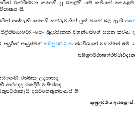
ෙයින් එක්තිස්වන කපෙහි වූ එකල්හි යම් කර්‍මයක් කෙළෙ
විපාකය යි.
ෙයින් සත්වැනි කපෙහි සත්රුවනින් යුත් මහත් බල ඇති
සම
ිවුපිළිසිඹියාවෝ -පෙ- බුදුරජානන් වහන්සේගේ සසුන කරණ ල
 අයුරින් ආයුෂ්මත්
සඞ්ඝුපට්ඨාක
ස්ථවිරයන් වහන්සේ මේ ගා
සඞ්ඝුපට්ඨාකස්ථවිරාවදාන
නිස්සෙණි රත්තික උදපානද
නී මග්ගදද එකදීපී මණිප්පද
්ඡකුපට්ඨාකැයි දසවතෙකුන්පණස් ගී.
කුමුදවර්‍ගය අටළොස් ව