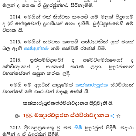
මලක් ද ගෙණ ඒ බුදුරජුන්හට පිරිනැමීමි.
2014. මෙයින් එක් තිස්වන කපෙහි යම් මලක් පිදුයෙම්
ද (ඒ හේතුවෙන්) දුගතියක් නො දනිමි. බුද්ධපූජාවෙහි මේ
විපාක යි.
2015. මෙයින් නවවන කපෙහි සත්රුවනින් යුත් මහත්
බල ඇති
සත්තුත්තම
නම් සක්විති රජෙක් වීමි.
2016. ප්‍රතිසම්භිදාවෝ ද අෂ්ටවිමෝක්‍ෂයෝ ද
ෂඩ්භිඥාවෝ ද සාක්‍ෂාත් කරණ ලදහ. බුදුරජානන්
වහන්සේගේ සසුන කරණ ලදි.
මෙහි මේ අයුරින් ආයුෂ්මත්
කක්කාරුපූජක
ස්ථවිරයන්
වහන්සේ මේ ගාථාවන් වදාළ සේක් යී.
කක්කාරුපූජකස්ථවිරාවදානය සිවුවැනි යි.
155. මන්‍දාරවපූජක ස්ථවිරාවදානය
2017. දිව්‍යපුත්‍රයෙකු වූ මම
සිඛී
බුදුරජුන් පිදීමි. මදාරා
මලින් ද ඒ බුදුරජුන් පිදීමි.