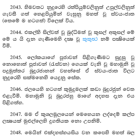
2043. හිමවතට නුදුරෙහි රත්පියුම්වලිනුත් උපුල්වලිනුත්
ගැවසී ගත් හෙළපියුමින් වැසුනු මහත් වූ ස්වයංජාත
(තෙමේ ම හටගත්) විලෙක් විය.
2044. එකල්හි සිල්වත් වූ බුද්ධිමත් වූ කුසල් අකුසල් මේ
මේ ය යි දැන ගැණීමෙහි දක්‍ෂ වූ
කුකුත්‍ථ
නම් පක්‍ෂියෙක්
වීමි.
2045. ලෝකයාගේ පූජාවන් පිළිගැණීමට සුදුසු වූ
නොහොත් පූජාවන් (රැස්වන) ගෙයක් වැනි වූ මහාමුනි වූ
පදුමුත්තර බුදුරජානන් වහන්සේ ඒ ස්වයංජාත විලට
නුදුරෙහි සක්මනෙහි යෙදුනු සේක.
2046. ජලයෙහි හටගත් කුමුදුමලක් කඩා බුදුරජුන් වෙත
එළැවීමි. මහාමුනි වූ බුදුරජහු මාගේ අදහස දැන එය
පිළිගත්හ.
2047. මම ඒ කුශලමූලයෙන් මෙහෙයන ලද්දෙම් කල්ප
ලක්‍ෂයක් මුළුල්ලෙහි දුගතියක නො උපනිමි.
2048. මෙයින් එක්දහස්හයසිය වන කපෙහි මහත් බල