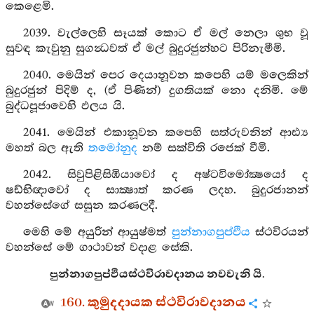
කෙළෙමි.
2039. වැල්ලෙහි සෑයක් කොට ඒ මල් නෙලා ශුභ වූ
සුවඳ කැවුනු සුගන්‍ධවත් ඒ මල් බුදුරජුන්හට පිරිනැමීමි.
2040. මෙයින් පෙර දෙයානූවන කපෙහි යම් මලෙකින්
බුදුරජුන් පිදිම් ද, (ඒ පිණින්) දුගතියක් නො දනිමි. මේ
බුද්ධපූජාවෙහි ඵලය යි.
2041. මෙයින් එකානූවන කපෙහි සත්රුවනින් ආඪ්‍ය
මහත් බල ඇති
තමෝනුද
නම් සක්විති රජෙක් වීමි.
2042. සිවුපිළිසිඹියාවෝ ද අෂ්ටවිමෝක්‍ෂයෝ ද
ෂඩ්භිඥාවෝ ද සාක්‍ෂාත් කරණ ලදහ. බුදුරජානන්
වහන්සේගේ සසුන කරණලදී.
මෙහි මේ අයුරින් ආයුෂ්මත්
පුන්නාගපුප්ඵිය
ස්ථවිරයන්
වහන්සේ මේ ගාථාවන් වදාළ සේකි.
පුන්නාගපුප්ඵියස්ථවිරාවදානය නවවැනි යි.
160. කුමුදදායක ස්ථවිරාවදානය