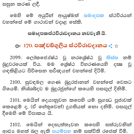
සසුන කරණ ලදී.
මෙහි මේ අයුරින් ආයුෂ්මත්
සමාදපක
ස්ථවිරයන්
වහන්සේ මේ ගාථාවන් වදාළ සේකි.
සමාදපකස්ථවිරාවදානය නවවැනි යි.
170. පඤ්චඞ්ගුලිය ස්ථවිරාවදානය
2099. ලෝකජ්‍යේෂ්ඨ වූ නරශ්‍රේෂ්ඨ වූ
තිස්ස
නම්
බුදුවරයෙක් විය. මම ශ්‍රේෂ්ඨ විහරණයෙහි දක්‍ෂ වූ
ගඳකිළියට පිවිසෙන සර්‍වඥයන් වහන්සේ දිටිමි.
2100. සුවඳමල ගෙණ බුදුරජානන් වහන්සේ වෙතට
ගියෙමි. නිශ්ශබ්දව ම බුදුරජුන්ගේ කයෙහි පසඟුල් දිනිමි.
2101. මෙයින් දෙයානූවන කපෙහි යම් සුගන්‍ධ පූජාවක්
කෙළෙම් ද, (ඒ හේතුවෙන්) දුගතියක් නො දනිමි. පසඟුල්
දීමෙහි මේ විපාකය යි.
2102. මෙයින් දෙසැත්තෑවන කපෙහි සත්රුවනින්
ආඪ්‍ය මහත් බල ඇති
සයම්පභ
නම් සක්විති රජෙක් වීමි.