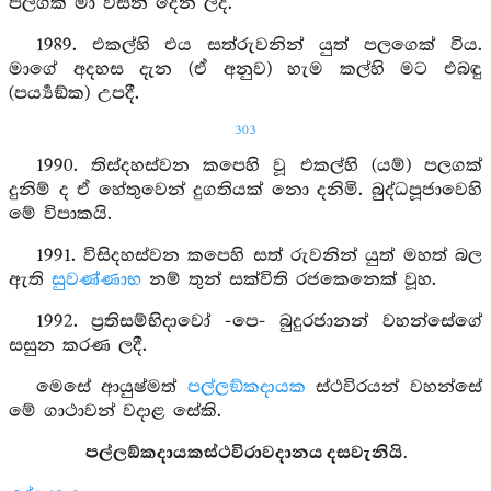
පලගක් මා විසින් දෙන ලදී.
1989. එකල්හි එය සත්රුවනින් යුත් පලගෙක් විය.
මාගේ අදහස දැන (ඒ අනුව) හැම කල්හි මට එබඳු
(පර්‍ය්‍යඞ්ක) උපදී.
303
1990. තිස්දහස්වන කපෙහි වූ එකල්හි (යම්) පලගක්
දුනිම් ද ඒ හේතුවෙන් දුගතියක් නො දනිමි. බුද්ධපූජාවෙහි
මේ විපාකයි.
1991. විසිදහස්වන කපෙහි සත් රුවනින් යුත් මහත් බල
ඇති
සුවණ්ණාභ
නම් තුන් සක්විති රජකෙනෙක් වූහ.
1992. ප්‍රතිසම්භිදාවෝ -පෙ- බුදුරජානන් වහන්සේගේ
සසුන කරණ ලදී.
මෙසේ ආයුෂ්මත්
පල්ලඞ්කදායක
ස්ථවිරයන් වහන්සේ
මේ ගාථාවන් වදාළ සේකි.
පල්ලඞ්කදායකස්ථවිරාවදානය දසවැනියි.