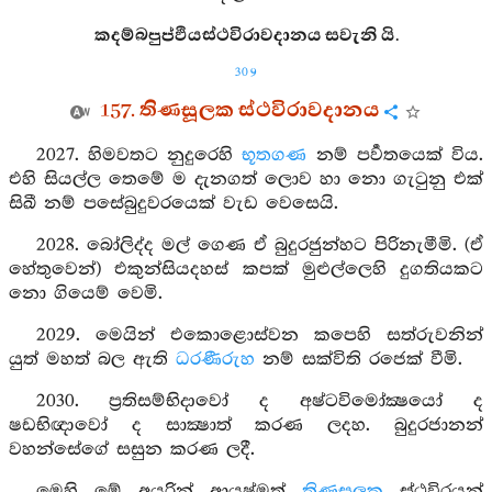
කදම්බපුප්ඵියස්ථවිරාවදානය සවැනි යි.
309
157. තිණසූලක ස්ථවිරාවදානය
2027. හිමවතට නුදුරෙහි
භූතගණ
නම් පර්‍වතයෙක් විය.
එහි සියල්ල තෙමේ ම දැනගත් ලොව හා නො ගැටුනු එක්
සිඛී නම් පසේබුදුවරයෙක් වැඩ වෙසෙයි.
2028. බෝලිද්ද මල් ගෙණ ඒ බුදුරජුන්හට පිරිනැමීමි. (ඒ
හේතුවෙන්) එකුන්සියදහස් කපක් මුළුල්ලෙහි දුගතියකට
නො ගියෙම් වෙමි.
2029. මෙයින් එකොළොස්වන කපෙහි සත්රුවනින්
යුත් මහත් බල ඇති
ධරණීරුහ
නම් සක්විති රජෙක් වීමි.
2030. ප්‍රතිසම්භිදාවෝ ද අෂ්ටවිමෝක්‍ෂයෝ ද
ෂඩභිඥාවෝ ද සාක්‍ෂාත් කරණ ලදහ. බුදුරජානන්
වහන්සේගේ සසුන කරණ ලදී.
මෙහි මේ අයුරින් ආයුෂ්මත්
තිණසූලක
ස්ථවිරයන්