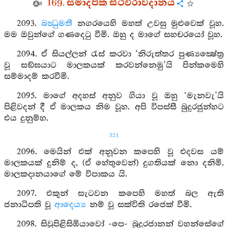
169. සමාදපක ස්ථවිරාවදානය
2093.
බන්‍ධුමතී
නගරයෙහි මහත් උවසු මුළුවෙක් වූහ.
මම ඔවුන්ගේ ගණදෙටු වීමි. ඔහු ද මාගේ සහචරයෝ වූහ.
2094. ඒ සියල්ලන් රැස් කරවා ‘නිරුත්තර පුණ්‍යක්‍ෂේත්‍ර
වූ සඞ්ඝයාට මාලකයක් කරවන්නෙමු’යි පින්කමෙහි
සම්මාදම් කරවීමි.
2095. මාගේ අදහස් අනුව ගියා වූ ඔහු ‘මැනවැ’යි
පිළිවදන් දී ඒ මාලකය නිම වූහ. අපි විපස්සී බුදුරජුන්හට
එය දුනුම්හ.
321
2096. මෙයින් එක් අනූවන කපෙහි වූ එදවස යම්
මාලකයක් දුනිම් ද, (ඒ හේතුවෙන්) දුගතියක් නො දනිමි.
මාලකදානයාගේ මේ විපාකය යි.
2097. එකුන් සැටවන කපෙහි මහත් බල ඇති
ජනාධිපති වූ
ආදෙය්‍ය
නම් වූ සක්විති රජෙක් වීමි.
2098. සිවුපිළිසිඹියාවෝ -පෙ- බුදුරජානන් වහන්සේගේ