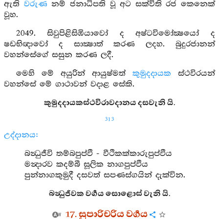
ඇති
වරුණ
නම් ජනාධිපති වූ අට සක්විති රජ කෙනෙක්
වූහ.
2049. සිවුපිළිසිඹියාවෝ ද අෂ්ටවිමෝක්‍ෂයෝ ද
ෂඩභිඥාවෝ ද සාක්‍ෂාත් කරණ ලදහ. බුදුරජානන්
වහන්සේගේ සසුන කරණ ලදී.
මෙහි මේ අයුරින් ආයුෂ්මත්
කුමුදදායක
ස්ථවිරයන්
වහන්සේ මේ ගාථාවන් වදාළ සේකි.
කුමුදදායකස්ථවිරාවදානය දසවැනි යි.
313
උද්දානය:
බන්‍ධුජීවි තම්බපුප්ඵි - වීථිකක්කාරුපුප්ඵිය
මන්‍දාරව කදම්බී සූලික නාගපුප්ඵිය
පුන්නාගකුමුදී දසවත් සපණස්ගයින් දැක්වින.
බන්‍ධුජීවක වර්‍ගය සොළොස් වැනි යි.
17. සුපාරිචරිය වර්‍ගය