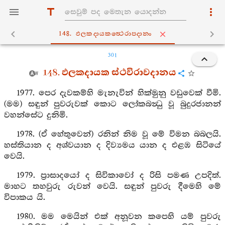
148. ඵලකදායකත්‍ථෙරාපදානං
301
148. ඵලකදායක ස්ථවිරාවදානය
1977. පෙර දැවකම්හි මැනැවින් හික්මුනු වඩුවෙක් වීමි.
(මම) සඳුන් පුවරුවක් කොට ලෝකබන්‍ධු වූ බුදුරජානන්
වහන්සේට දුනිමි.
1978. (ඒ හේතුවෙන්) රනින් නිම වූ මේ විමන බබලයි.
හස්තියාන ද අශ්වයාන ද දිව්‍යමය යාන ද එළඹ සිටියේ
වෙයි.
1979. ප්‍රාසාදයෝ ද සිවිකාවෝ ද රිසි පමණ උපදිත්.
මාහට තහවුරු රුවන් වෙයි. සඳුන් පුවරු දීමෙහි මේ
විපාකය යි.
1980. මම මෙයින් එක් අනූවන කපෙහි යම් පුවරු