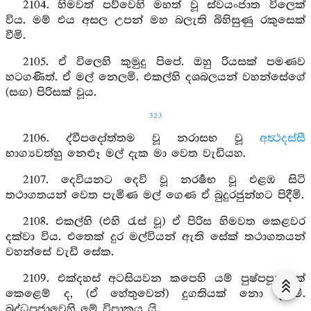
2104. හිමවත් පව්වෙහි මහත් වූ ස්වයංජාත විලෙක්
විය. මම් එය අසල උපන් මහ බලැති බිහිසුණු රකුසෙක්
වීමි.
2105. ඒ විලෙහි කුමුදු පිපේ. ඔහු රියසක් පමණව
හටගණිත්. ඒ මල් නෙලමි. එකල්හි දශබලයන් වහන්සේගේ
(සඟ) පිරිසක් වූය.
323
2106. ද්වීපදෝත්තම වූ නරාසභ වූ
අත්‍ථදස්සී
භාග්‍යවත්හු නෙළූ මල් දැක මා වෙත වැඩියහ.
2107. දෙවියනට දෙවි වූ නරර්‍ෂභ වූ එළඹ සිටි
තථාගතයන් වෙත පැමිණ මල් ගෙණ ඒ බුදුරජුන්හට පිදීමි.
2108. එකල්හි (එහි රැස් වූ) ඒ පිරිස හිමවත කෙළවර
දක්වා විය. එතෙක් දුර මල්වියන් ඇති සේක් තථාගතයන්
වහන්සේ වැඩි සේක.
2109. එක්දහස් අටසියවන කපෙහි යම් පුෂ්පපූජාවක්
කෙළෙම් ද, (ඒ හේතුවෙන්) දුගතියක් නො දනිමි.
බුද්ධපූජාවෙහි මේ විපාකය යි.