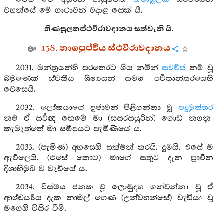
වහන්සේ මේ ගාථාවන් වදාළ සේක් යී.
තිණසූලකස්ථවිරාවදානය සත්වැනි යි.
158. නාගපුප්ඵිය ස්ථවිරාවදානය
2031. මන්ත්‍රයන්හි පරතෙරට ගිය නමින්
සවච්ජ
නම් වූ
බමුණෙක් ස්වකීය ශිෂ්‍යයන් සමග පර්‍වතාන්තරයෙහි
වෙසෙයි.
2032. ලෝකයාගේ පූජාවන් පිළිගන්නා වූ
පදුමුත්තර
නම් ඒ සර්‍වඥ තෙමේ මා (සසරසයුරින්) ගොඩ නගනු
කැමැත්තේ මා සමීපයට පැමිණියේ ය.
2033. (පැමිණ) අහසෙහි සක්මන් කරයි. දුමයි. එසේ ම
ඇවිලෙයි. (එසේ කොට) මාගේ සතුට දැන ප්‍රාචීන
දිශාභිමුඛ ව වැඩියේ ය.
2034. විස්මය ජනක වූ ලොමුදහ ගන්වන්නා වූ ඒ
ආශ්චර්‍ය්‍යය දැක නාමල් ගෙණ (උන්වහන්සේ) වැඩියා වූ
මගෙහි විසිර වීමි.