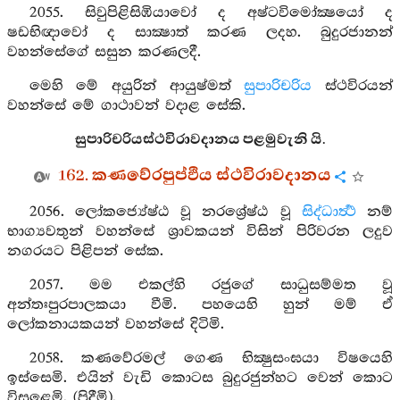
2055. සිවුපිළිසිඹියාවෝ ද අෂ්ටවිමෝක්‍ෂයෝ ද
ෂඩභිඥාවෝ ද සාක්‍ෂාත් කරණ ලදහ. බුදුරජානන්
වහන්සේගේ සසුන කරණලදී.
මෙහි මේ අයුරින් ආයුෂ්මත්
සුපාරිචරිය
ස්ථවිරයන්
වහන්සේ මේ ගාථාවන් වදාළ සේකි.
සුපාරිචරියස්ථවිරාවදානය පළමුවැනි යි.
162. කණවේරපුප්ඵිය ස්ථවිරාවදානය
2056. ලෝකජ්‍යේෂ්ඨ වූ නරශ්‍රේෂ්ඨ වූ
සිද්ධාර්‍ත්‍ථ
නම්
භාග්‍යවතුන් වහන්සේ ශ්‍රාවකයන් විසින් පිරිවරන ලදුව
නගරයට පිළිපන් සේක.
2057. මම එකල්හි රජුගේ සාධුසම්මත වූ
අන්තඃපුරපාලකයා වීමි. පහයෙහි හුන් මම් ඒ
ලෝකනායකයන් වහන්සේ දිටිමි.
2058. කණවේරමල් ගෙණ භික්‍ෂුසංඝයා විෂයෙහි
ඉස්සෙමි. එයින් වැඩි කොටස බුදුරජුන්හට වෙන් කොට
විසුළෙමි. (පිදීමි).