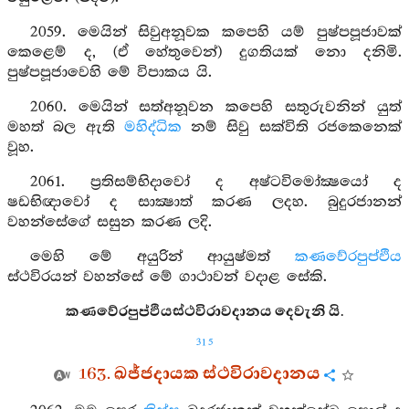
2059. මෙයින් සිවුඅනූවක කපෙහි යම් පුෂ්පපූජාවක්
කෙළෙම් ද, (ඒ හේතුවෙන්) දුගතියක් නො දනිමි.
පුෂ්පපූජාවෙහි මේ විපාකය යි.
2060. මෙයින් සත්අනූවන කපෙහි සතුරුවනින් යුත්
මහත් බල ඇති
මහිද්ධික
නම් සිවු සක්විති රජකෙනෙක්
වූහ.
2061. ප්‍රතිසම්භිදාවෝ ද අෂ්ටවිමෝක්‍ෂයෝ ද
ෂඩභිඥාවෝ ද සාක්‍ෂාත් කරණ ලදහ. බුදුරජානන්
වහන්සේගේ සසුන කරණ ලදි.
මෙහි මේ අයුරින් ආයුෂ්මත්
කණවේරපුප්ඵිය
ස්ථවිරයන් වහන්සේ මේ ගාථාවන් වදාළ සේකි.
කණවේරපුප්ඵියස්ථවිරාවදානය දෙවැනි යි.
315
163. ඛජ්ජදායක ස්ථවිරාවදානය