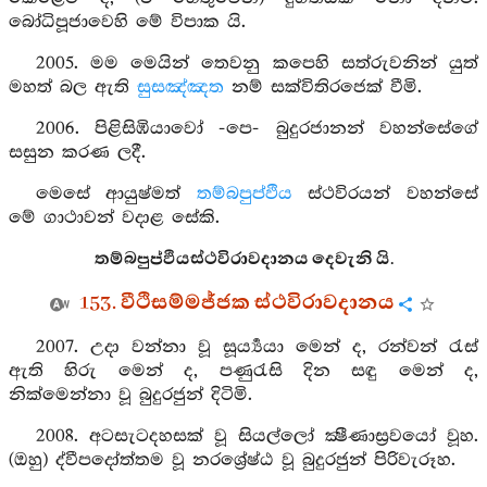
බෝධිපූජාවෙහි මේ විපාක යි.
2005. මම මෙයින් තෙවනු කපෙහි සත්රුවනින් යුත්
මහත් බල ඇති
සුසඤ්ඤත
නම් සක්විතිරජෙක් වීමි.
2006. පිළිසිඹියාවෝ -පෙ- බුදුරජානන් වහන්සේගේ
සසුන කරණ ලදී.
මෙසේ ආයුෂ්මත්
තම්බපුප්ඵිය
ස්ථවිරයන් වහන්සේ
මේ ගාථාවන් වදාළ සේකි.
තම්බපුප්ඵියස්ථවිරාවදානය දෙවැනි යි.
153. වීථිසම්මජ්ජක ස්ථවිරාවදානය
2007. උදා වන්නා වූ සූර්‍ය්‍යයා මෙන් ද, රන්වන් රැස්
ඇති හිරු මෙන් ද, පණුරැසි දින සඳු මෙන් ද,
නික්මෙන්නා වූ බුදුරජුන් දිටිමි.
2008. අටසැටදහසක් වූ සියල්ලෝ ක්‍ෂීණාස්‍රවයෝ වූහ.
(ඔහු) ද්වීපදෝත්තම වූ නරශ්‍රේෂ්ඨ වූ බුදුරජුන් පිරිවැරූහ.