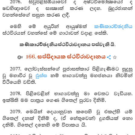
2076. සිවුපිළිසිඹියාවෝ ද අෂ්ටවිමෝක්‍ෂයෝ ද
ෂඩභිඥාවෝ ද සාක්‍ෂාත් කරණ ලදහ. බුදුරජානන්
වහන්සේගේ සසුන කරණ ලදී.
මෙහි මේ අයුරින් ආයුෂ්මත්
කණිකාරච්ඡදනිය
ස්ථවිරයන් වහන්සේ මේ ගාථාවන් වදාළ සේකි.
කණිකාරච්ඡදනියස්ථවිරාවදානය පස්වැනි යි.
166. සප්පිදායක ස්ථවිරාවදානය
2077. ලෝවැස්සන්ගේ පූජාසත්කාර පිළිගැණීමට සුදුසු
වූ මහාවීර වූ
ඵුස්ස
නම් භාග්‍යවත්හු මහජනයා නිවමින්
වීථියෙහි වඩිති.
2078. පිළිවෙළින් භාග්‍යවත්හු මා වෙතට වැඩියහ.
ඉක්බිති මම පාත්‍රය ගෙණ ගිතෙල් පුරවා දිනිමි.
2079. මෙයින් දෙයානූවන කපෙහි වූ එකල්හි යම්
ගිතෙල් දනක් දිනිම් ද, (ඒ හේතුවෙන්) දුගතියක් නො
දනිමි. ගිතෙල් දනෙහි මේ විපාකය යි.