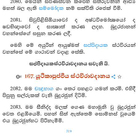
2080. මෙයින් සපණස්වන කපෙහි සත්රුවනින් ආඪ්‍ය
මහත් බල ඇති
සම්මෝදක
නම් සක්විති රජෙක් වීමි.
2081. සිවුපිළිසිඹියාවෝ ද අෂ්ටවිමෝක්‍ෂයෝ ද
ෂඩභිඥාවෝ ද සාක්‍ෂාත් කරණ ලදහ. බුදුරජානන්
වහන්සේගේ සසුන කරණ ලදී.
මෙහි මේ අයුරින් ආයුෂ්මත්
සප්පිදායක
ස්ථවිරයන්
වහන්සේ මේ ගාථාවන් වදාළ සේකි.
සප්පිදායකස්ථවිරාවදානය සවැනි යි.
167. යූථිකාපුප්ඵිය ස්ථවිරාවදානය
2082. මම
චන්‍ද්‍රභාග
ගං තෙර පහළට ගමන් කරමි. එහිදී
පිපුනු සල්රුකක් වැනි බුදුරජුන් දිටිමි.
2083. මම සීනිද්ද මලක් ගෙණ මහාමුනි වු බුදුරජුන්
වෙත එළඹියෙමි. පහන් සිත් ඇත්තෙම් සොම්නස් වූයෙම්
එය බුදුරජුන්හට පිරිනැමීමි.
319