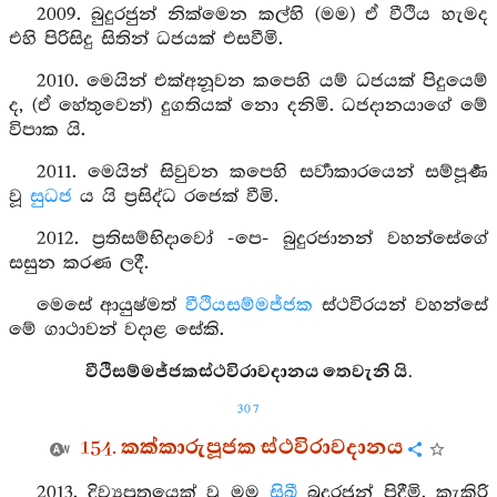
2009. බුදුරජුන් නික්මෙන කල්හි (මම) ඒ වීථිය හැමද
එහි පිරිසිදු සිතින් ධජයක් එසවීමි.
2010. මෙයින් එක්අනූවන කපෙහි යම් ධජයක් පිදුයෙම්
ද, (ඒ හේතුවෙන්) දුගතියක් නො දනිමි. ධජදානයාගේ මේ
විපාක යි.
2011. මෙයින් සිවුවන කපෙහි සර්‍වාකාරයෙන් සම්පූර්‍ණ
වූ
සුධජ
ය යි ප්‍රසිද්ධ රජෙක් වීමි.
2012. ප්‍රතිසම්භිදාවෝ -පෙ- බුදුරජානන් වහන්සේගේ
සසුන කරණ ලදී.
මෙසේ ආයුෂ්මත්
වීථියසම්මජ්ජක
ස්ථවිරයන් වහන්සේ
මේ ගාථාවන් වදාළ සේකි.
වීථිසම්මජ්ජකස්ථවිරාවදානය තෙවැනි යි.
307
154. කක්කාරුපූජක ස්ථවිරාවදානය
2013. දිව්‍යපුත්‍රයෙක් වූ මම
සිඛී
බුදුරජුන් පිදීමි. කැකිරි