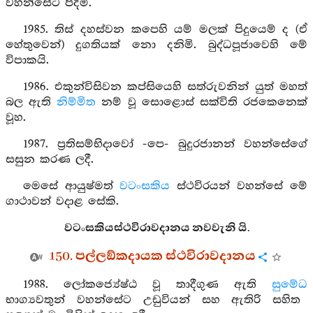
වහන්සේට පිදීමි.
1985. තිස් දහස්වන කපෙහි යම් මලක් පිදුයෙම් ද (ඒ
හේතුවෙන්) දුගතියක් නො දනිමි. බුද්ධපූජාවෙහි මේ
විපාකයි.
1986. එකුන්විසිවන කප්සියෙහි සත්රුවනින් යුත් මහත්
බල ඇති
නිම්මිත
නම් වූ සොළොස් සක්විති රජකෙනෙක්
වූහ.
1987. ප්‍රතිසම්භිදාවෝ -පෙ- බුදුරජානන් වහන්සේගේ
සසුන කරණ ලදී.
මෙසේ ආයුෂ්මත්
වටංසකිය
ස්ථවිරයන් වහන්සේ මේ
ගාථාවන් වදාළ සේකි.
වටංසකියස්ථවිරාවදානය නවවැනි යි.
150. පල්ලඞ්කදායක ස්ථවිරාවදානය
1988. ලෝකජ්‍යේෂ්ඨ වූ තාදීගුණ ඇති
සුමේධ
භාග්‍යවතුන් වහන්සේට උඩුවියන් සහ ඇතිරි සහිත