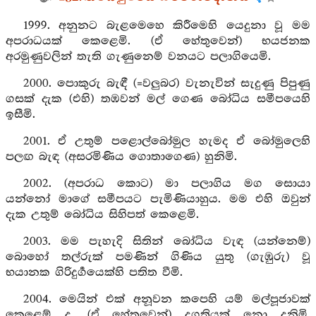
1999. අනුනට බැළමෙහෙ කිරීමෙහි යෙදුනා වූ මම
අපරාධයක් කෙළෙමි. (ඒ හේතුවෙන්) භයජනක
අරමුණුවලින් තැති ගැණුනෙම් වනයට පලාගියෙමි.
2000. පොකුරු බැඳී (=වලුබර) වැනැවින් සැදුණු පිපුණු
ගසක් දැක (එහි) තඹවන් මල් ගෙණ බෝධිය සමීපයෙහි
ඉසීමි.
2001. ඒ උතුම් පළොල්බෝමුල හැමද ඒ බෝමුලෙහි
පලඟ බැඳ (අසරමිණිය ගොතාගෙණ) හුනිමි.
2002. (අපරාධ කොට) මා පලාගිය මග සොයා
යන්නෝ මාගේ සමීපයට පැමිණියාහුය. මම එහි ඔවුන්
දැක උතුම් බෝධිය සිහිපත් කෙළෙමි.
2003. මම පැහැදි සිතින් බෝධිය වැඳ (යන්නෙම්)
බොහෝ තල්රුක් පමණින් ගිණිය යුතු (ගැඹුරු) වූ
භයානක ගිරිදුර්‍ගයෙක්හි පතිත වීමි.
2004. මෙයින් එක් අනූවන කපෙහි යම් මල්පූජාවක්
කෙළෙම් ද, (ඒ හේතුවෙන්) දුගතියක් නො දනිමි.