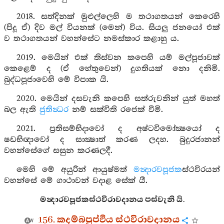
2018. සත්දිනක් මුළුල්ලෙහි ම තථාගතයන් කෙරෙහි
(පිදූ ඒ) දිව මල් වියනක් (මෙන්) විය. සියලු ජනයෝ එක්
ව තථාගතයන් වහන්සේට නමස්කාර කළාහු ය.
2019. මෙයින් එක් තිස්වන කපෙහි යම් මල්පූජාවක්
කෙළෙම් ද (ඒ හේතුවෙන්) දුගතියක් නො දනිමි.
බුද්ධපූජාවෙහි මේ විපාක යි.
2020. මෙයින් දසවැනි කපෙහි සත්රුවනින් යුත් මහත්
බල ඇති
ජුතින්‍ධර
නම් සක්විති රජෙක් වීමි.
2021. ප්‍රතිසම්භිදාවෝ ද අෂ්ටවිමෝක්‍ෂයෝ ද
ෂඩභිඥාවෝ ද සාක්‍ෂාත් කරණ ලදහ. බුදුරජානන්
වහන්සේගේ සසුන කරණලදී.
මෙහි මේ අයුරින් ආයුෂ්මත්
මන්‍දාරවපූජක
ස්ථවිරයන්
වහන්සේ මේ ගාථාවන් වදාළ සේක් යී.
මන්‍දාරවපූජකස්ථවිරාවදානය පස්වැනි යි.
156. කදම්බපුප්ඵිය ස්ථවිරාවදානය