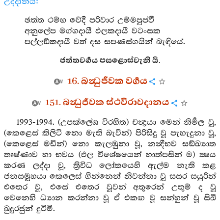
උද්දානය:
ඡත්ත ථම්භ වේදී පරිවාර උම්මපුප්ඵි
අනුලේප මග්ගදායී ඵලකදායී වටංසක
පල්ලඞ්කදායී වත් දස සපණස්ගයින් බැඳියේ.
ජත්තවර්‍ගය පසළොස්වැනි යි.
16. බන්‍ධුජීවක වර්‍ගය
151. බන්‍ධුජීවක ස්ථවිරාවදානය
1993-1994. (උපක්ලේශ විරහිත) චන්‍ද්‍රයා මෙන් නිර්‍මල වූ,
(කෙළෙස් කිලිටි නො මැති බැවින්) පිරිසිදු වූ පැහැදුනා වූ,
(කෙළෙස් මඩින්) නො කැලඹුනා වූ, නන්‍දීභව සඞ්ඛ්‍යාත
තෘෂ්ණාව හා භවය (ඵල විශේෂයෙන් හාත්පසින් ම) ක්‍ෂය
කරණ ලද්දා වූ, ත්‍රිවිධ ලෝකයෙහි ඇල්ම නැති කළ
ජනසමූහයා කෙලෙස් ගින්නෙන් නිවන්නා වූ සසර සයුරින්
එතෙර වූ, එසේ එතෙර වූවන් අතුරෙන් උතුම් ද වූ
වෙනෙහි ධ්‍යාන කරන්නා වූ ඒ එකඟ වූ සන්හුන් වූ සිඛී
බුදුරජුන් දුටිමි.