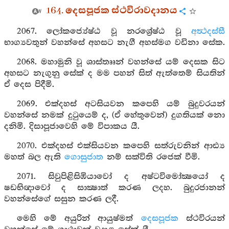
164. දෙසපූජක ස්ථවිරාවදානය
2067. ලෝකජ්‍යේෂ්ඨ වූ නරශ්‍රේෂ්ඨ වූ
අත්‍ථදස්සී
භාග්‍යවතුන් වහන්සේ අහසට නැගී අහස්මග වඩිනා සේක.
2068. මහාමුනි වූ ශාස්තෲන් වහන්සේ යම් දෙසක සිට
අහසට නැගුනු සේක් ද මම පහන් සිත් ඇත්තෙම් සියතින්
ඒ දෙස පිදීමි.
2069. එක්දහස් අටසියවන කපෙහි යම් බුදුවරයන්
වහන්සේ නමක් දුටුයෙම් ද, (ඒ හේතුවෙන්) දුගතියක් නො
දනිමි. දිසාපූජාවෙහි මේ විපාකය යී.
2070. එක්දහස් එක්සියවන කපෙහි සත්රුවනින් ආඪ්‍ය
මහත් බල ඇති
ගොසුජාත
නම් සක්විති රජෙක් වීමි.
2071. සිවුපිළිසිඹියාවෝ ද අෂ්ටවිමෝක්‍ෂයෝ ද
ෂඩභිඥාවෝ ද සාක්‍ෂාත් කරණ ලදහ. බුදුරජානන්
වහන්සේගේ සසුන කරණ ලදී.
මෙහි මේ අයුරින් ආයුෂ්මත්
දෙසපූජක
ස්ථවිරයන්