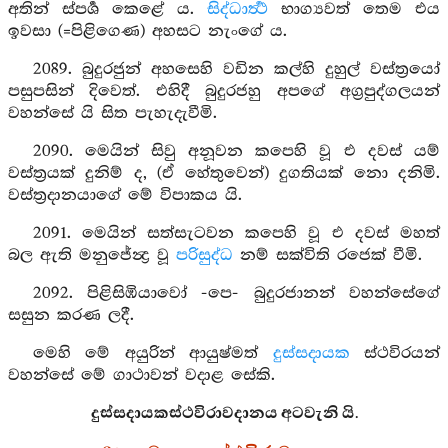
අතින් ස්පර්‍ශ කෙළේ ය.
සිද්ධාර්‍ත්‍ථ
භාග්‍යවත් තෙම එය
ඉවසා (=පිළිගෙණ) අහසට නැංගේ ය.
2089. බුදුරජුන් අහසෙහි වඩින කල්හි දුහුල් වස්ත්‍රයෝ
පසුපසින් දිවෙත්. එහිදී බුදුරජහු අපගේ අග්‍රපුද්ගලයන්
වහන්සේ යි සිත පැහැදැවීමි.
2090. මෙයින් සිවු අනූවන කපෙහි වූ එ දවස් යම්
වස්ත්‍රයක් දුනිම් ද, (ඒ හේතුවෙන්) දුගතියක් නො දනිමි.
වස්ත්‍රදානයාගේ මේ විපාකය යි.
2091. මෙයින් සත්සැටවන කපෙහි වූ එ දවස් මහත්
බල ඇති මනුජේන්‍ද්‍ර වූ
පරිසුද්ධ
නම් සක්විති රජෙක් වීමි.
2092. පිළිසිඹියාවෝ -පෙ- බුදුරජානන් වහන්සේගේ
සසුන කරණ ලදී.
මෙහි මේ අයුරින් ආයුෂ්මත්
දුස්සදායක
ස්ථවිරයන්
වහන්සේ මේ ගාථාවන් වදාළ සේකි.
දුස්සදායකස්ථවිරාවදානය අටවැනි යි.