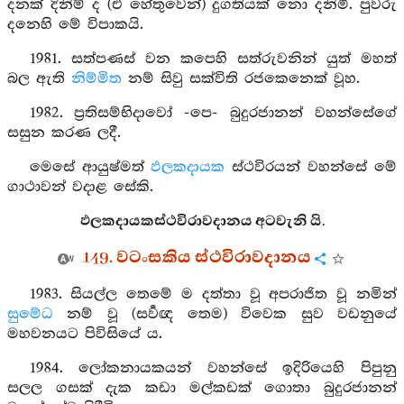
දනක් දිනිම් ද (ඒ හේතුවෙන්) දුගතියක් නො දනිමි. පුවරු
දනෙහි මේ විපාකයි.
1981. සත්පණස් වන කපෙහි සත්රුවනින් යුත් මහත්
බල ඇති
නිම්මිත
නම් සිවු සක්විති රජකෙනෙක් වූහ.
1982. ප්‍රතිසම්භිදාවෝ -පෙ- බුදුරජානන් වහන්සේගේ
සසුන කරණ ලදී.
මෙසේ ආයුෂ්මත්
ඵලකදායක
ස්ථවිරයන් වහන්සේ මේ
ගාථාවන් වදාළ සේකි.
ඵලකදායකස්ථවිරාවදානය අටවැනි යි.
149. වටංසකිය ස්ථවිරාවදානය
1983. සියල්ල තෙමේ ම දත්තා වූ අපරාජිත වූ නමින්
සුමේධ
නම් වූ (සර්‍වඥ තෙම) විවෙක සුව වඩනුයේ
මහවනයට පිවිසියේ ය.
1984. ලෝකනායකයන් වහන්සේ ඉදිරියෙහි පිපුනු
සලල ගසක් දැක කඩා මල්කඩක් ගොතා බුදුරජානන්