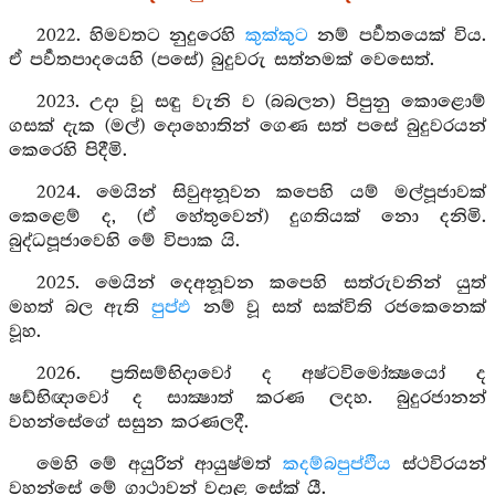
2022. හිමවතට නුදුරෙහි
කුක්කුට
නම් පර්‍වතයෙක් විය.
ඒ පර්‍වතපාදයෙහි (පසේ) බුදුවරු සත්නමක් වෙසෙත්.
2023. උදා වූ සඳු වැනි ව (බබලන) පිපුනු කොළොම්
ගසක් දැක (මල්) දොහොතින් ගෙණ සත් පසේ බුදුවරයන්
කෙරෙහි පිදීමි.
2024. මෙයින් සිවුඅනූවන කපෙහි යම් මල්පූජාවක්
කෙළෙම් ද, (ඒ හේතුවෙන්) දුගතියක් නො දනිමි.
බුද්ධපූජාවෙහි මේ විපාක යි.
2025. මෙයින් දෙඅනූවන කපෙහි සත්රුවනින් යුත්
මහත් බල ඇති
පුප්ඵ
නම් වූ සත් සක්විති රජකෙනෙක්
වූහ.
2026. ප්‍රතිසම්භිදාවෝ ද අෂ්ටවිමෝක්‍ෂයෝ ද
ෂඩ්භිඥාවෝ ද සාක්‍ෂාත් කරණ ලදහ. බුදුරජානන්
වහන්සේගේ සසුන කරණලදී.
මෙහි මේ අයුරින් ආයුෂ්මත්
කදම්බපුප්ඵිය
ස්ථවිරයන්
වහන්සේ මේ ගාථාවන් වදාළ සේක් යී.