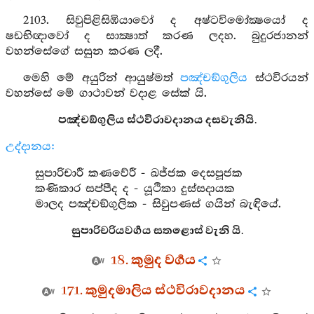
2103. සිවුපිළිසිඹියාවෝ ද අෂ්ටවිමෝක්‍ෂයෝ ද
ෂඩභිඥාවෝ ද සාක්‍ෂාත් කරණ ලදහ. බුදුරජානන්
වහන්සේගේ සසුන කරණ ලදී.
මෙහි මේ අයුරින් ආයුෂ්මත්
පඤ්චඞ්ගුලිය
ස්ථවිරයන්
වහන්සේ මේ ගාථාවන් වදාළ සේක් යි.
පඤ්චඞ්ගුලිය ස්ථවිරාවදානය දසවැනියි.
උද්දානය:
සුපාරිචාරී කණවේරී - ඛජ්ජක දෙසපූජක
කණිකාර සප්පීද ද - යූථිකා දුස්සදායක
මාලද පඤ්චඞ්ගුලික - සිවුපණස් ගයින් බැඳියේ.
සුපාරිචරියවර්‍ගය සතළොස් වැනි යි.
18. කුමුද වර්‍ගය
171. කුමුදමාලිය ස්ථවිරාවදානය