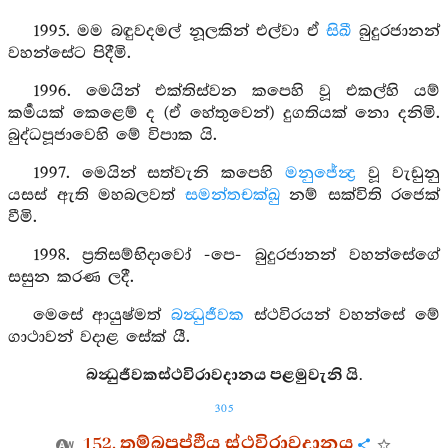
1995. මම බඳුවදමල් නූලකින් එල්වා ඒ
සිඛී
බුදුරජානන්
වහන්සේට පිදීමි.
1996. මෙයින් එක්තිස්වන කපෙහි වූ එකල්හි යම්
කර්‍මයක් කෙළෙම් ද (ඒ හේතුවෙන්) දුගතියක් නො දනිමි.
බුද්ධපූජාවෙහි මේ විපාක යි.
1997. මෙයින් සත්වැනි කපෙහි
මනුජේන්‍ද්‍ර
වූ වැඩුනු
යසස් ඇති මහබලවත්
සමන්තචක්ඛු
නම් සක්විති රජෙක්
වීමි.
1998. ප්‍රතිසම්භිදාවෝ -පෙ- බුදුරජානන් වහන්සේගේ
සසුන කරණ ලදී.
මෙසේ ආයුෂ්මත්
බන්‍ධුජීවක
ස්ථවිරයන් වහන්සේ මේ
ගාථාවන් වදාළ සේක් යී.
බන්‍ධුජීවකස්ථවිරාවදානය පළමුවැනි යි.
305
152. තම්බපුප්ඵිය ස්ථවිරාවදානය