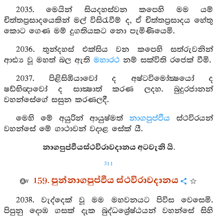
2035. මෙයින් සියදහස්වන කපෙහි මම යම්
චිත්තප්‍රසාදයෙකින් මල් විසිරැවීම් ද, ඒ චිත්තප්‍රසාදය හේතු
කොට ගෙණ මම් දුගතියකට නො පැමිණියෙමි.
2036. තුන්දහස් එක්සිය වන කපෙහි සත්රුවනින්
ආඪ්‍ය වූ මහත් බල ඇති
මහාරථ
නම් සක්විති රජෙක් වීමි.
2037. පිළිසිඹියාවෝ ද අෂ්ටවිමෝක්‍ෂයෝ ද
ෂඩ්භිඥාවෝ ද සාක්‍ෂාත් කරණ ලදහ. බුදුරජානන්
වහන්සේගේ සසුන කරණලදී.
මෙහි මේ අයුරින් ආයුෂ්මත්
නාගපුප්ඵිය
ස්ථවිරයන්
වහන්සේ මේ ගාථාවන් වදාළ සේක් යී.
නාගපුප්ඵියස්ථවිරාවදානය අටවැනි යි.
311
159. පුන්නාගපුප්ඵිය ස්ථවිරාවදානය
2038. වැද්දෙක් වූ මම මහවනයට පිවිස වෙසෙමි.
පිපුනු දොඹ ගසක් දැක බුද්ධශ්‍රේෂ්ඨයන් වහන්සේ සිහි