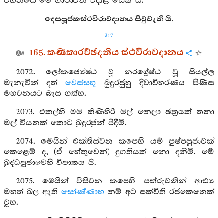
වහන්සේ මේ ගාථාවන් වදාළ සේක් යී.
දෙසපූජකස්ථවිරාවදානය සිවුවැනි යි.
317
165. කණිකාරච්ඡදනිය ස්ථවිරාවදානය
2072. ලෝකජ්‍යේෂ්ඨ වූ නරශ්‍රේෂ්ඨ වූ සියල්ල
මැනැවින් දත්
වෙස්සභූ
බුදුරජුහු දිවාවිහරණය පිණිස
මහවනයට බැස ගත්හ.
2073. එකල්හි මම කිණිහිරි මල් නෙලා ඡත්‍රයක් තනා
මල් වියනක් කොට බුදුරජුන් පිදීමි.
2074. මෙයින් එක්තිස්වන කපෙහි යම් පුෂ්පපූජාවක්
කෙළෙම් ද, (ඒ හේතුවෙන්) දුගතියක් නො දනිමි. මේ
බුද්ධපූජාවෙහි විපාකය යි.
2075. මෙයින් විසිවන කපෙහි සත්රුවනින් ආඪ්‍ය
මහත් බල ඇති
සෝණ්ණාභ
නම් අට සක්විති රජකෙනෙක්
වූහ.