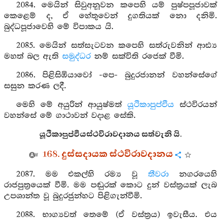
2084. මෙයින් සිවුඅනූවන කපෙහි යම් පුෂ්පපූජාවක්
කෙළෙම් ද, ඒ හේතුවෙන් දුගතියක් නො දනිමි.
බුද්ධපූජාවෙහි මේ විපාකය යි.
2085. මෙයින් සත්සැටවන කපෙහි සත්රුවනින් ආඪ්‍ය
මහත් බල ඇති
සමුද්ධර
නම් සක්විති රජෙක් වීමි.
2086. පිළිසිඹියාවෝ -පෙ- බුදුරජානන් වහන්සේගේ
සසුන කරණ ලදී.
මෙහි මේ අයුරින් ආයුෂ්මත්
යූථිකාපුප්ඵිය
ස්ථවිරයන්
වහන්සේ මේ ගාථාවන් වදාළ සේකි.
යූථිකාපුප්ඵියස්ථවිරාවදානය සත්වැනි යි.
168. දුස්සදායක ස්ථවිරාවදානය
2087. මම එකල්හි රම්‍ය වූ
තීවරා
නගරයෙහි
රාජපුත්‍රයෙක් වීමි. මම පඬුරක් කොට දුන් වස්ත්‍රයක් ලැබ
උපශාන්ත වූ බුදුරජුන්හට පිළිගැන්වීමි.
2088. භාග්‍යවත් තෙමේ (ඒ වස්ත්‍රය) ඉවැසීය. එය