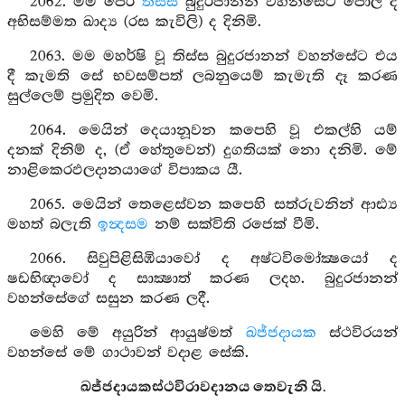
2062. මම පෙර
තිස්ස
බුදුරජානන් වහන්සේට පොල් ද
අභිසම්මත ඛාද්‍ය (රස කැවිලි) ද දිනිමි.
2063. මම මහර්ෂි වූ තිස්ස බුදුරජානන් වහන්සේට එය
දී කැමති සේ භවසම්පත් ලබනුයෙම් කැමැති දෑ කරණ
සුල්ලෙම් ප්‍රමුදිත වෙමි.
2064. මෙයින් දෙයානූවන කපෙහි වූ එකල්හි යම්
දනක් දිනිම් ද, (ඒ හේතුවෙන්) දුගතියක් නො දනිමි. මේ
නාළිකෙරඵලදානයාගේ විපාකය යී.
2065. මෙයින් තෙළෙස්වන කපෙහි සත්රුවනින් ආඪ්‍ය
මහත් බලැති
ඉන්‍දසම
නම් සක්විති රජෙක් වීමි.
2066. සිවුපිළිසිඹියාවෝ ද අෂ්ටවිමෝක්‍ෂයෝ ද
ෂඩභිඥාවෝ ද සාක්‍ෂාත් කරණ ලදහ. බුදුරජානන්
වහන්සේගේ සසුන කරණ ලදී.
මෙහි මේ අයුරින් ආයුෂ්මත්
ඛජ්ජදායක
ස්ථවිරයන්
වහන්සේ මේ ගාථාවන් වදාළ සේකි.
ඛජ්ජදායකස්ථවිරාවදානය තෙවැනි යි.