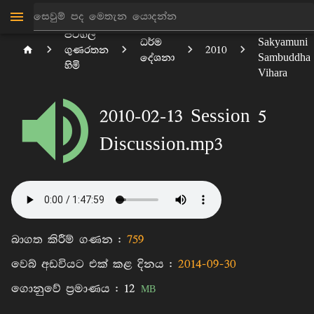
Melbourne
පිටිගල
ධර්ම
Sakyamuni
ගුණරතන
2010
දේශනා
Sambuddha
හිමි
Vihara
2010-02-13 Session 5
Discussion.mp3
බාගත කිරීම් ගණන :
759
වෙබ් අඩවියට එක් කළ දිනය :
2014-09-30
ගොනුවේ ප්‍රමාණය :
12
MB