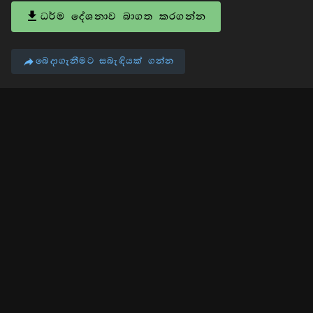
ධර්ම දේශනාව බාගත කරගන්න
බෙදාගැනීමට සබැඳියක් ගන්න