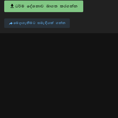
ධර්ම දේශනාව බාගත කරගන්න
බෙදාගැනීමට සබැඳියක් ගන්න