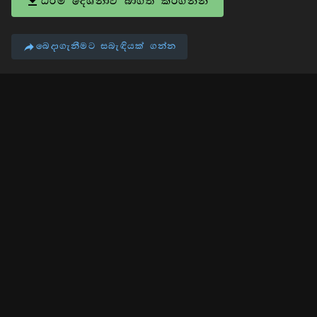
ධර්ම දේශනාව බාගත කරගන්න
බෙදාගැනීමට සබැඳියක් ගන්න