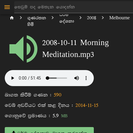
පිටිගල
ධර්ම
ගුණරතන
2008
Melbourne
දේශනා
හිමි
2008-10-11 Morning
Meditation.mp3
බාගත කිරීම් ගණන :
590
වෙබ් අඩවියට එක් කළ දිනය :
2014-11-15
ගොනුවේ ප්‍රමාණය :
5.9
MB