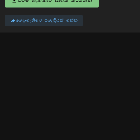
ධර්ම දේශනාව බාගත කරගන්න
බෙදාගැනීමට සබැඳියක් ගන්න