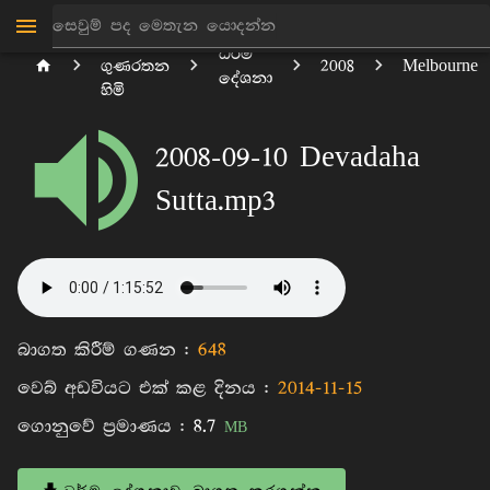
පිටිගල
ධර්ම
ගුණරතන
2008
Melbourne
දේශනා
හිමි
2008-09-10 Devadaha
Sutta.mp3
බාගත කිරීම් ගණන :
648
වෙබ් අඩවියට එක් කළ දිනය :
2014-11-15
ගොනුවේ ප්‍රමාණය :
8.7
MB