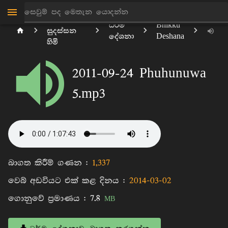
මාන්කඩවල
ධර්ම
Bhikku
සුදස්සන
දේශනා
Deshana
හිමි
2011-09-24 Phuhunuwa
5.mp3
බාගත කිරීම් ගණන :
1,337
වෙබ් අඩවියට එක් කළ දිනය :
2014-03-02
ගොනුවේ ප්‍රමාණය :
7.8
MB