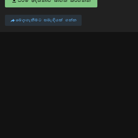
ධර්ම දේශනාව බාගත කරගන්න
බෙදාගැනීමට සබැඳියක් ගන්න