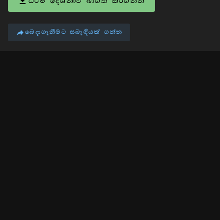
ධර්ම දේශනාව බාගත කරගන්න
බෙදාගැනීමට සබැඳියක් ගන්න