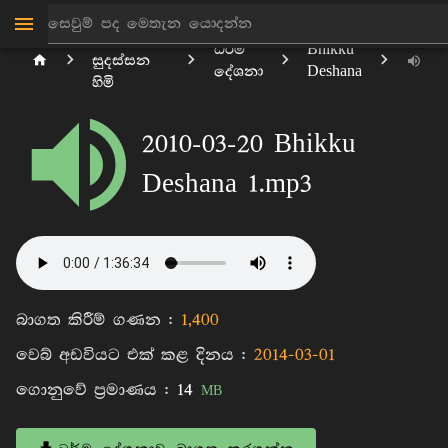
මාන්කඩවල
ධර්ම
Bhikku
සුදස්සන
දේශනා
Deshana
හිමි
2010-03-20 Bhikku
Deshana 1.mp3
බාගත කිරීම් ගණන :
1,400
වෙබ් අඩවියට එක් කළ දිනය :
2014-03-01
ගොනුවේ ප්‍රමාණය :
14
MB