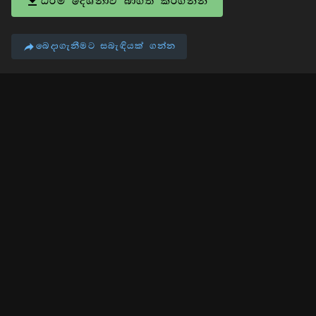
ධර්ම දේශනාව බාගත කරගන්න
බෙදාගැනීමට සබැඳියක් ගන්න