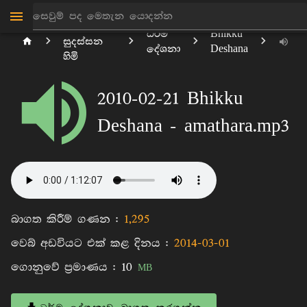
මාන්කඩවල
ධර්ම
Bhikku
සුදස්සන
දේශනා
Deshana
හිමි
2010-02-21 Bhikku
Deshana - amathara.mp3
බාගත කිරීම් ගණන :
1,295
වෙබ් අඩවියට එක් කළ දිනය :
2014-03-01
ගොනුවේ ප්‍රමාණය :
10
MB