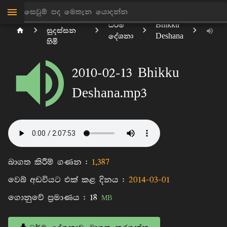
මාන්කඩවල
ධර්ම
Bhikku
සුදස්සන
දේශනා
Deshana
හිමි
2010-02-13 Bhikku
Deshana.mp3
බාගත කිරීම් ගණන :
1,387
වෙබ් අඩවියට එක් කළ දිනය :
2014-03-01
ගොනුවේ ප්‍රමාණය :
18
MB