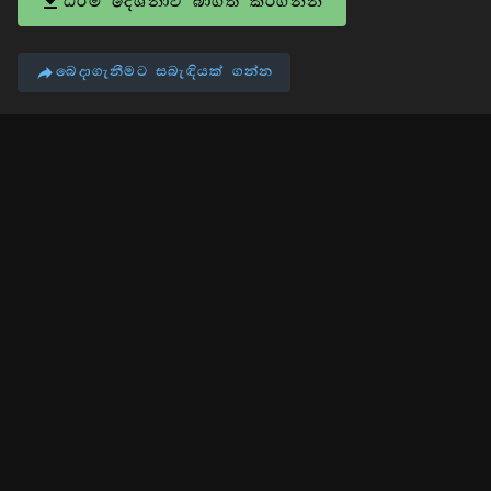
ධර්ම දේශනාව බාගත කරගන්න
බෙදාගැනීමට සබැඳියක් ගන්න