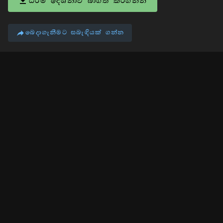
ධර්ම දේශනාව බාගත කරගන්න
බෙදාගැනීමට සබැඳියක් ගන්න