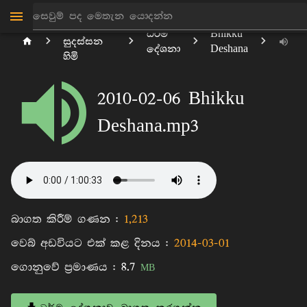
මාන්කඩවල
ධර්ම
Bhikku
සුදස්සන
දේශනා
Deshana
හිමි
2010-02-06 Bhikku
Deshana.mp3
බාගත කිරීම් ගණන :
1,213
වෙබ් අඩවියට එක් කළ දිනය :
2014-03-01
ගොනුවේ ප්‍රමාණය :
8.7
MB