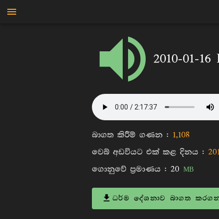
මාන්කඩවල සුදස්සන හිමි
2010-01-16
බාගත කිරීම් ගණන :
1,108
වෙබ් අඩවියට එක් කළ දිනය :
20
ගොනුවේ ප්‍රමාණය :
20
MB
ධර්ම දේශනාව බාගත කරගන