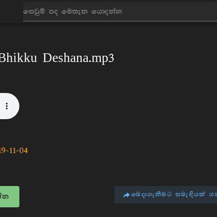
ධර්ම දේශනා
Bhikku Deshana
 Bhikku Deshana.mp3
19-11-04
බෙදාගැනීමට සබැඳියක් ග
්න