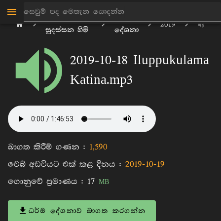
මාන්කඩවල
ධර්ම
2019
සුදස්සන හිමි
දේශනා
2019-10-18 Iluppukulama
Katina.mp3
බාගත කිරීම් ගණන :
1,590
වෙබ් අඩවියට එක් කළ දිනය :
2019-10-19
ගොනුවේ ප්‍රමාණය :
17
MB
ධර්ම දේශනාව බාගත කරගන්න