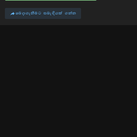
බෙදාගැනීමට සබැඳියක් ගන්න