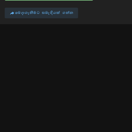
බෙදාගැනීමට සබැඳියක් ගන්න