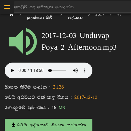
මාන්කඩවල
ධර්ම
2017
සුදස්සන හිමි
දේශනා
2017-12-03 Unduvap
Poya 2 Afternoon.mp3
බාගත කිරීම් ගණන :
2,126
වෙබ් අඩවියට එක් කළ දිනය :
2017-12-10
ගොනුවේ ප්‍රමාණය :
16
MB
ධර්ම දේශනාව බාගත කරගන්න