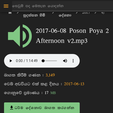
මාන්කඩවල
ධර්ම
2017
සුදස්සන හිමි
දේශනා
2017-06-08 Poson Poya 2
Afternoon v2.mp3
බාගත කිරීම් ගණන :
3,149
වෙබ් අඩවියට එක් කළ දිනය :
2017-06-13
ගොනුවේ ප්‍රමාණය :
17
MB
ධර්ම දේශනාව බාගත කරගන්න