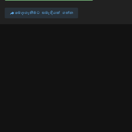
බෙදාගැනීමට සබැඳියක් ගන්න