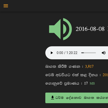
මාන්කඩවල සුදස්සන හිමි
2016-08-08
බාගත කිරීම් ගණන :
3,817
වෙබ් අඩවියට එක් කළ දිනය :
20
ගොනුවේ ප්‍රමාණය :
17
MB
ධර්ම දේශනාව බාගත කරගන