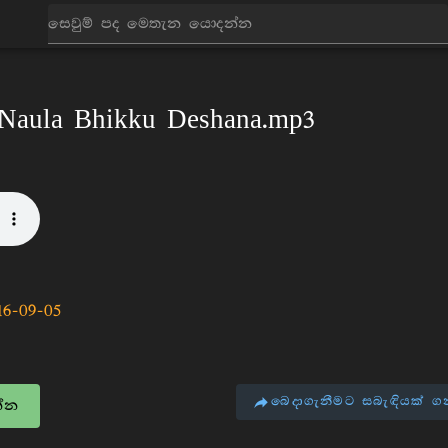
ධර්ම දේශනා
2016
 Naula Bhikku Deshana.mp3
16-09-05
බෙදාගැනීමට සබැඳියක් ග
්න