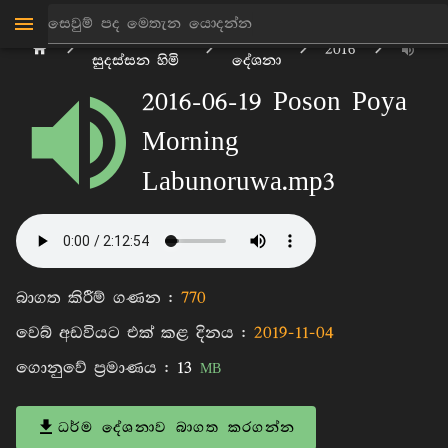
මාන්කඩවල
ධර්ම
2016
සුදස්සන හිමි
දේශනා
2016-06-19 Poson Poya
Morning
Labunoruwa.mp3
බාගත කිරීම් ගණන :
770
වෙබ් අඩවියට එක් කළ දිනය :
2019-11-04
ගොනුවේ ප්‍රමාණය :
13
MB
ධර්ම දේශනාව බාගත කරගන්න