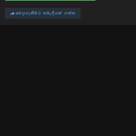
බෙදාගැනීමට සබැඳියක් ගන්න