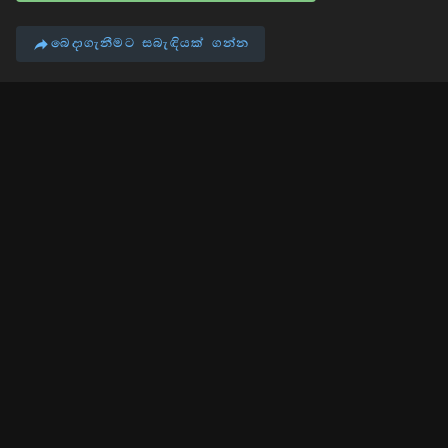
බෙදාගැනීමට සබැඳියක් ගන්න