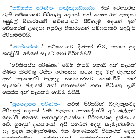
“
සඞ්ඝස්ස පරිණතං අඤ්ඤසඞ්ඝස්ස
” එක් වෙහෙරක
වැසි සඞ්ඝයාහට පිරිනැමූ දෙයක්. අන් වෙහෙරක් උදෙසා
අසුවල් විහාරයෙහි සඞ්ඝයාහට පිරිනැමූ දෙයක් අන්
වෙහෙරක් උදෙසා අසුවල් විහාරයෙහි සඞ්ඝයාහට දෙවු’යි
පිරිනම්මවයි.
“
චෙතියස්සවා
” සඞ්ඝයාහට දීමෙන් කිම, සැයට පුද
කරවු’යි. මෙසේ සෑයට හෝ පිරිනමවයි.
‘චෙතියස්ස පරිණතං’ මෙහි නියම කොට අන් සෑයක්
පිණිස කිසිවකු විසින් රොපනය කරන ලද මල් රුකෙන්
අන් සෑයෙක්හි මලකුදු නගාගන්නට නොවටියි. එක්
සෑයකට ඡත්‍රයක් හෝ පතාකාවක් නගා සිටියකු දැකි
සෙස්ස අන් සෑයකට දෙවීම වටියි.
“
පුග්ගලස්ස පරිණතං
” යටත් පිරිසයින් බල්ලකුහටද
පිරිනැමූ දෙයක් ‘මේ බල්ලාට නොදේවා’යි අර බල්ලාට
දෙව’යි මෙසේ අන්‍යපුද්ගලයක්හට පිරිනමවාද දුක්කටය
වේ. හුදෙක් දායකයෝ ‘අපි සඟබත් දෙනු කැමැත්තම්හ,
සෑ පුදනු කැමැත්තම්හ, එක් මහණක්හට පිරිකරක් දෙනු