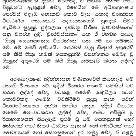
පුරපසළොස්වක දක්වා වෙසේද, ඒ මහණ තෙමේ පෙර
විසූවන්ට ඇතුළත් වේද, එහෙයින් මේ අධිකග්‍රහණය
පෙරවස් එළැඹ නොකඩ කොට වැස, යනාදි ව්‍යඤ්ජන
විචාරණය නොකොට පදභාජනයෙහි හුදෙක් සිවුර
තැබීමට සුදුසුවූ පුද්ගලයා දක්වනු පිණිස ‘වුත්‍ථවස්සානං’
යනු වදාරන ලදි. ‘වුත්‍ථවස්සානං’ යන ඒ විභඞ්ග පදයද
“භික්‍ඛු සෙනාසනෙසු විහරන්තෙ’ යන මේ හා සම්බන්‍ධ
වේ. මේ මෙහි අර්‍ත්‍ථයයි:- පෙරවස් වැසූ භික්‍ෂූන් අතුරෙහි
යම් කිසි භික්‍ෂු නමක් සෙනසුන්හි වසන්නේය මෙබඳු වූ
භික්‍ෂූන් අතුරෙහි යම් කිසි භික්‍ෂු නමකැයි කියන ලද්දේ
වේ.
අරණ්‍යලක්‍ෂණ අදින්නාදාන වර්‍ණනාවෙහි කියනලදි. මේ
වනාහි විශෙෂය වේ. ඉදින් විහාරය තෙමේ යමකින් වට
කරන ලද්දේ වේද, වටකළ ගමෙහි ඉන්‍ද්‍රඛීලය පටන්
නොවටකළ ගමෙහි වටකිරීමට සුදුසු තැන පටන්
විහාරපරික්‍ෂෙපය දක්වා මැනිය යුතුය. ඉදින් විහාරය
තෙමේ නොවටකරන ලද්දේ වේද, ගමට අභිමුඛ වූ
දිසාභාගයෙන් සියල්ලට ප්‍රථම වූ යම් සෙනසුනක් හෝ
බත්හලක් හෝ නිතර රැස්වන තැනක් හෝ බොධියක් හෝ
චෛත්‍යයක් හෝ සෙනසුනෙන් දුර නමුදු වේද, ඒ පළමු