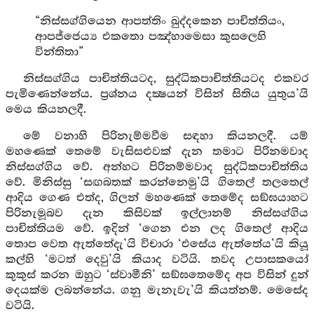
“නිස්සග්ගියෙන ආපත්තිං ඛුද්දකෙන පාචිත්තියං,
ආපජ්ජෙය්‍ය එකතො පඤ්හාමෙසා කුසලෙහි
වින්තිතා”
නිස්සග්ගිය පාචිත්තියටද, සුද්ධිකපාචිත්තියටද එකවර
පැමිණෙන්නේය. ප්‍රශ්නය දක්‍ෂයන් විසින් සිතිය යුතුය’යි
මෙය කියනලදී.
මේ වනාහි පිරිනැම්මවීම සඳහා කියනලදී. යම්
මහණෙක් තෙමේ වැසිසළුවක් දැන තමාට පිරිනමවාද
නිස්සග්ගිය වේ. අන්හට පිරිනම්මවාද සුද්ධිකපාචිත්තිය
වේ. මිනිස්සු ‘සඟබතක් කරන්නෙමු’යි ගිතෙල් තලතෙල්
ආදිය ගෙණ එත්ද, ගිලන් මහණෙක් තෙමේද සඞ්ඝයාහට
පිරිනැමූබව දැන කිසිවක් ඉල්ලානම් නිස්සග්ගිය
පාචිත්තියම වේ. ඉදින් ‘ගෙන එන ලද ගිතෙල් ආදිය
තොප වෙත ඇත්තේදැ’යි විචාරා ‘එසේය ඇත්තේය’යි කියූ
කල්හි ‘මටත් දෙවු’යි කියාද වටියි. තවද උපාසකයෝ
කුකුස් කරන ඔහුට ‘ස්වාමීනි’ සඞ්ඝතෙමේද අප විසින් දුන්
දෙයක්ම ලබන්නේය. ගනු මැනැවැ’යි කියත්නම්. මෙසේද
වටියි.