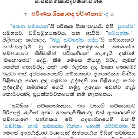
සාසඞ්ක ශික්‍ෂාපදවර්‍ණනාව නිමි.
පරිණත ශික්‍ෂාපද වර්ණනාව
“තෙන සමයෙන
”යි පරිණත ශික්‍ෂාපදයයි. එහි
“පූගස්ස”
සමූහයට. ධර්‍මසමූහයකටය, යන අර්‍ත්‍ථයි. “
පටියත්තං”
පිළියෙල කරනලද.
“බහූ සඞ්ඝස්ස භද්දා
”යි සඞ්ඝයාහට
නන්වැදෑරුම් වූ යහපත්වූ ලාභමුඛයෝ බොහෝය.
සඞ්ඝයාහට කිසිවකින් පරිහානියක් නැතැයි දක්වත්.
‘ඔනොජෙථ’ දෙවු. කිම මෙසේ කියනු වටීද, කුමක්
හෙයින් නොවටීද, යත්: මේ එළවන ලද භික්‍ෂා තොමෝ
එළවා එක් අවකාශයෙක්හි සඞ්ඝයාහට ප්‍රයොජනය පිණිස
පිළියෙල කරන ලද එළවන ලද්දෙහි හා පිළියෙල කරන
ලද්දෙහිද තමන්ගේ ගෙයි නමුදු උදෙසා වෙන්ව තැබූ
කොටසෙහිද ප්‍රයුක්තවවනයෙක් නම් නැත්තේය.
‘සඞ්ඝිකං’ සඞ්ඝසන්තකය. එය වනාහි සඞ්ඝයාහට
පිරිනැමු බැවින් අතට නොපැමිණියේද එක් ආකාරයකින්
සඞ්ඝයාගේ සන්තකය වේ. පදභාජනයෙහි වනාහි
“
සඞ්ඝිකං නාම සඞ්ඝස්ස දින්නං හොති පරිච්චත්තං
”යි
මෙසේ අර්‍ත්‍ථොද්ධාර වශයෙන් නිෂ්පර්‍ය්‍යාය විසින් සඞ්ඝිකය