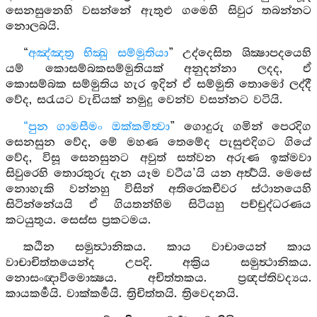
සෙනසුනෙහි වසන්නේ ඇතුළු ගමෙහි සිවුර තබන්නට
නොලබයි.
“
අඤ්ඤත්‍ර භික්‍ඛු සම්මුතියා
” උද්දෙසිත ශික්‍ෂාපදයෙහි
යම් කොසම්බකසම්මුතියක් අනුදන්නා ලදද, ඒ
කොසම්බක සම්මුතිය හැර ඉදින් ඒ සම්මුති තොමෝ ලද්දී
වේද, සරැයට වැඩියක් නමුදු වෙන්ව වසන්නට වටියි.
“පුන ගාමසීමං ඔක්කමිත්‍වා
” ගොදුරු ගමින් පෙරදිග
සෙනසුන වේද, මේ මහණ තෙමේද පැසුළුදිගට ගියේ
වේද, විසූ සෙනසුනට අවුත් සත්වන අරුණ ඉක්මවා
සිවුරෙහි තොරතුරු දැන යෑම වටීය’යි යන අර්‍ත්‍ථයි. මෙසේ
නොහැකි වන්නහු විසින් අතිරෙකචීවර ස්ථානයෙහි
සිටින්නේයයි ඒ ගියතන්හිම සිටියහු පච්චුද්ධරණය
කටයුතුය. සෙස්ස ප්‍රකටමය.
කඨින සමුත්‍ථානිකය. කාය වාචායෙන් කාය
වාචාචිත්තයෙන්ද උපදි. අක්‍රිය සමුත්‍ථානිකය.
නොසංඥාවිමොක්‍ෂය. අචිත්තකය. ප්‍රඥප්තිවද්‍යය.
කායකර්‍මයි. වාක්කර්‍මයි. ත්‍රිචිත්තයි. ත්‍රිවෙදනයි.