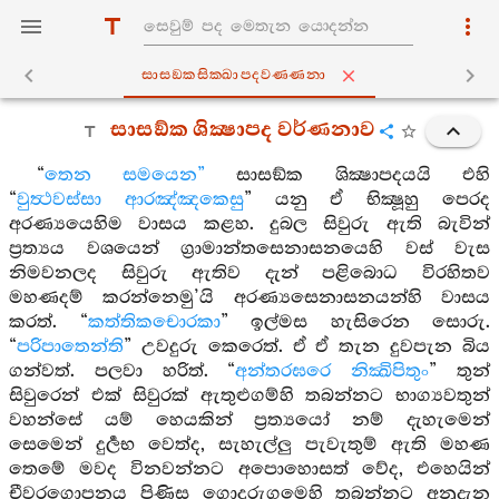
සාසඞ‍්කසික‍්ඛාපදවණ‍්ණනා
සාසඞ්ක ශික්‍ෂාපද වර්ණනාව
“
තෙන සමයෙන”
සාසඞ්ක ශික්‍ෂාපදයයි එහි
“
වුත්‍ථවස්සා ආරඤ්ඤකෙසු
” යනු ඒ භික්‍ෂූහු පෙරද
අරණ්‍යයෙහිම වාසය කළහ. දුබල සිවුරු ඇති බැවින්
ප්‍රත්‍යය වශයෙන් ග්‍රාමාන්තසෙනාසනයෙහි වස් වැස
නිමවනලද සිවුරු ඇතිව දැන් පළිබොධ විරහිතව
මහණදම් කරන්නෙමු’යි අරණ්‍යසෙනාසනයන්හි වාසය
කරත්. “
කත්තිකචොරකා
” ඉල්මස හැසිරෙන සොරු.
“
පරිපාතෙන්ති
” උවදුරු කෙරෙත්. ඒ ඒ තැන දුවපැන බිය
ගන්වත්. පලවා හරිත්. “
අන්තරඝරෙ නික්‍ඛිපිතුං
” තුන්
සිවුරෙන් එක් සිවුරක් ඇතුළුගම්හි තබන්නට භාග්‍යවතුන්
වහන්සේ යම් හෙයකින් ප්‍රත්‍යයෝ නම් දැහැමෙන්
සෙමෙන් දුර්‍ලභ වෙත්ද, සැහැල්ලු පැවැතුම් ඇති මහණ
තෙමේ මවද විනවන්නට අපොහොසත් වේද, එහෙයින්
චීවරගොපනය පිණිස ගොදුරුගමෙහි තබන්නට අනුදැන