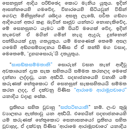
සෙනසුන් ආදිය පරිච්ඡෙද කොට මැනිය යුතුය. ඉදින්
ආසන්නයෙහි ගමවේද, විහාරයෙහි සිටියවුන් විසින්
ගෙවල මිනිසුන්ගේ ශබ්දය අසනු ලැබේ, පර්‍වත ගඞ්ගා
ආදියෙන් අතර කළ බැවින් සෘජුව යන්නට නොහැකිවේද,
මේ සෙනසුනට යෑමට යම් පියවි මගෙක් වේද, ඉදින්
නැවෙන් ඒ මගින් ගමින් නැගු ඇදුරු දුන්නෙන්
පන්සියයක් දුනු ගතයුතුය. යම් මහණෙක් තෙමේ අසල
ගමෙහි අඞ්ගසම්පාදනය පිණිස ඒ ඒ තන්හි මග වසාද,
මෙතෙමේ, ‘දුහඟසොරු’යි දතයුතුය.
“
සාසඞ්කසම්මතානි”
සොරුන් වසන තැන් ආදීවූ
අවකාශයන් දැක සැක සහිතයයි සම්මත කරනලද මෙසේ
දන්නා ලද්දාවූ, යන අර්‍ත්‍ථයි. පදභාජනයෙහි වනාහි යම්
කරුණක් හේතුකොට ඒ සෙනසුන් සැකසහිතයයි සම්මත
කරන ලදද, ඒ දක්වනු පිණිස
“ආරාමෙ ආරාමූපචාරෙ”
යනාදිය වදාළ සේක.
ප්‍රතිභය සහිත වූවාහු “
සප්පටිභයානි
” නම්. ලංව තුබු
ව්‍යාලභය ඇත්තාවූ යන අර්‍ත්‍ථයි. එහෙයින් පදභාජනයෙහි
යම් කරුණක් හේතුකොට සෙනාසනයෝ ප්‍රතිභය සහිත
වූවාහුද, ඒ දක්වනු පිණිස ‘ආරාමෙ ආරාමූපචාරෙ’ යනාදිය