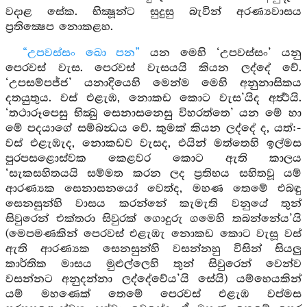
වදාළ සේක. භික්‍ෂූන්ට සුදුසු බැවින් අරණ්‍යවාසය
ප්‍රතික්‍ෂෙප නොකළහ.
“උපවස්සං ඛො පන”
යන මෙහි ‘උපවස්සං’ යනු
පෙරවස් වැස. පෙරවස් වැසයයි කියන ලද්දේ වේ.
‘උපසම්පජ්ජ’ යනාදියෙහි මෙන්ම මෙහි අනුනාසිකය
දතයුතුය. වස් එළැඹ, නොකඩ කොට වැස’යිද අර්‍ත්‍ථයි.
‘තථාරූපෙසු භික්‍ඛු සෙනාසනෙසු විහරත්තෙ’ යන මේ හා
මේ පදයාගේ සම්බන්‍ධය වේ. කුමක් කියන ලද්දේ ද, යත්:-
වස් එළැඹැද, නොකඩව වැසද, එයින් මත්තෙහි ඉල්මස
පුරපසළොස්වක කෙළවර කොට ඇති කාලය
‘සැකසහිතයයි සම්මත කරන ලද ප්‍රතිභය සහිතවූ යම්
ආරණ්‍යක සෙනාසනයෝ වෙත්ද, මහණ තෙමේ එබඳු
සෙනසුන්හි වාසය කරන්නේ කැමැති වනුයේ තුන්
සිවුරෙන් එක්තරා සිවුරක් ගොදුරු ගමෙහි තබන්නේය’යි
(මෙපමණකින් පෙරවස් එළැඹැ නොකඩ කොට වැසූ වස්
ඇති ආරණ්‍යක සෙනසුන්හි වසන්නහු විසින් සියලු
කාර්තික මාසය මුළුල්ලෙහි තුන් සිවුරෙන් වෙන්ව
වසන්නට අනුදන්නා ලද්දේවේය’යි සේයි) යම්හෙයකින්
යම් මහණෙක් තෙමේ පෙරවස් එළැඹ වප්මස