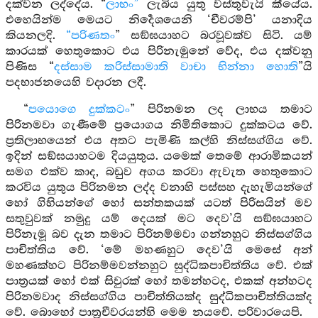
දක්වන ලද්දේය. “
ලාභං”
ලැබිය යුතු වස්තුවැයි කීයේය.
එහෙයින්ම මෙයට නිර්‍දෙශයෙනි ‘චීවරම්පි’ යනාදිය
කියනලදි.
“පරිණතං
” සඞ්ඝයාහට බරවූවක්ව සිටි. යම්
කාරයක් හෙතුකොට එය පිරිනැමුනේ වේද, එය දක්වනු
පිණිස “
දස්සාම කරිස්සාමාති වාචා භින්නා හොති
”යි
පදභාජනයෙහි වදාරන ලදී.
“
පයොගෙ දුක්කටං
” පිරිනමන ලද ලාභය තමාට
පිරිනමවා ගැණීමේ ප්‍රයොගය නිමිතිකොට දුක්කටය වේ.
ප්‍රතිලාභයෙන් එය අතට පැමිණි කල්හි නිස්සග්ගිය වේ.
ඉදින් සඞ්ඝයාහටම දියයුතුය. යමෙක් තෙමේ ආරාමිකයන්
සමග එක්ව කාද, බඩුව අගය කරවා ඇවැත හෙතුකොට
කරවිය යුතුය පිරිනමන ලද්ද වනාහි පස්සහ දැහැමියන්ගේ
හෝ ගිහියන්ගේ හෝ සන්තකයක් යටත් පිරිසයින් මව
සතුවුවක් නමුදු යම් දෙයක් මට දෙව’යි සඞ්ඝයාහට
පිරිනැමූ බව දැන තමාට පිරිනම්මවා ගන්නහුට නිස්සග්ගිය
පාචිත්තිය වේ. ‘මේ මහණහුට දෙව’යි මෙසේ අන්
මහණක්හට පිරිනම්මවන්නහුට සුද්ධිකපාචිත්තිය වේ. එක්
පාත්‍රයක් හෝ එක් සිවුරක් හෝ තමන්හටද, එකක් අන්හටද
පිරිනමවාද නිස්සග්ගිය පාචිත්තියක්ද සුද්ධිකපාචිත්තියක්ද
වේ. බොහෝ පාත්‍රචීවරයන්හි මෙම නයවේ. පරිවාරයෙපි.