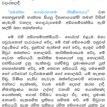
වදාරනලදී.
“සමන්තා ගොචරගාමෙ නික්‍ඛිපෙය්‍ය
” වන
සෙනසුනෙහි හාත්පස සියලු දිසාභාගයන්හි තමන් විසින්
කැමැති වනලද ගොදුරුගමෙහි අඞ්ගසම්පත්තිය ඇති
කල්හි බහා තබන්නේය.
මේ එහි අඞ්ගසම්පත්තියයි:- පෙරවස් එළැඹ මහා
පවුරුනෙන් පැවරූයේ වේද, මේ එක් අඞ්ගයෙකි. පසුවස්
එළැඹියේ වේද, සුන්වස් ඇත්තේ හෝ වේද, ඇතුළු ගම්හි
සිවුර තබන්නට නොලබයි. කාර්තිකමාසයම වේද, මේ
දෙවන අඞ්ගයයි. කාර්තික මාසයෙන් පසු නොලබයි.
පන්සියයක් දුනු ඇත්තාවූ පශ්චිමවූ ප්‍රමාණයෙන් යුත්
සෙනස්නක්ම වේද, මේ තෙවන අඞ්ගයයි. අඩු පමණෙහි
හෝ ගව්වෙන් වැඩිපමණෙහි හෝ නොලබයි. යම් තැනක
පිඬු පිණිස හැසිර නැවැත බත්වේලාවෙහි වෙහෙරට
එන්නට හැක්කේද, එයම මෙහි අදහස් කරන ලදී.
නිමන්ත්‍රණය කරන ලද්දේ වනාහි අඩ යොත්තක්ද
යොත්තක්ද ගොස් විසීමට පෙරළා ඒද, මෙද ප්‍රමාණ
නොවේ. සැකසහිත ප්‍රතිභය සහිතම වේ. මේ සිවුවන
අඞ්ගයයි. සැක රහිත ප්‍රතිභය රහිත අඞ්ගයෙන් යුක්ත වූද