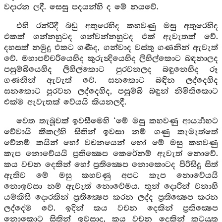
වදාරන ලදී. සෙසු පදයන්හි ද මේ නයවේ.
එහි රන්රිදී බඩු අතුරෙහිද කහවණු මසු අතුරෙහිද
එකක් ගන්නහුටද ගන්වන්නහුටද එක් ඇවැතක් වේ.
දහසක් නමුදු එකට ගණීද, ගන්වාද වස්තු ගණනින් ඇවැත්
වේ. මහාපච්චරියෙහිද කුරුන්‍දියෙහිද ලිහිල්කොට බඳනාලද
පසුම්බියෙහිද ලිහිල්කොට පුරවනලද බඳුනෙහිද රූ
ගණනින් ඇවැත් වේ. ඝනකොට බඳින ලද්දෙහිද
ඝනකොට පුරවන ලද්දෙහිද, පසුම්බි බඳුන් නිමිතිකොට
එක්ම ඇවැතක් වේයයි කියනලදී.
වෙත තැබූවක් ඉවසීමෙහි ‘මේ මසු කහවණු ආර්‍ය්‍යාහට
වේවායි කීකල්හි සිතින් ඉවසා නම් ගණු කැමැත්තේ
වේනම් කයින් හෝ වචනයෙන් හෝ මේ මසු කහවණු
කැප නොවේයයි ප්‍රතික්‍ෂෙප කෙරේනම් ඇවැත් නොවේ.
කය වචන දෙකින් හෝ ප්‍රතික්‍ෂෙප නොකොටද පිරිසිදු සිත්
ඇතිව මේ මසු කහවණු අපට කැප නොවේයයි
නොඉවසා නම් ඇවැත් නොවේමය. තුන් දොරින් වනාහි
යම්කිසි දොරකින් ප්‍රතික්‍ෂෙප කරන ලද්ද ප්‍රතික්‍ෂෙප කරන
ලද්දේම වේ. ඉදින් කය වචන දෙකින් ප්‍රතික්‍ෂෙප
නොකොට සිතින් ඉවසාද, කය වචන දෙකින් කටයුතු