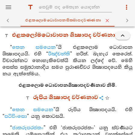
එළකලොමධොවාපනසික‍්ඛාපදවණ‍්ණනා
එළකලෝමධොවාපන ශික්‍ෂාපද වර්ණනාව
“
තෙන සමයෙන
”යි එළකලොම ධොවාපන
ශික්‍ෂාපදයයි. එහි “
රිඤ්චන්ති
” හරිත්. බැහැර කෙරෙත්.
විචාරන්නට නොහැකිවෙත්යි කියන ලද්දේ වේ. මෙහි
සෙස්ස සමුත්‍ථානාදිය සමග පුරාණචීවර ශික්‍ෂාපදයෙහි කියූ
නය ඇත්තේමය.
එළකලොම ධොවාපනශික්‍ෂාපදවර්‍ණනාව නිමි.
රූපිය ශික්‍ෂාපද වර්ණනාව
“
තෙන සමයෙන
”යි රූපිය ශික්‍ෂාපදයයි. එහි
“
පටිවිංසො
” යනු කොටසයි.
“
ජාතරූපරජතං
” එහි ‘ජාතරූපරජතං’ යනු ස්වර්‍ණයට
නමෙකි. යම්හෙයකින් එය තථාගතයන් වහන්සේගේ