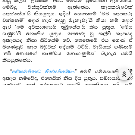
කියූ කල්හි ‘උපාසක’ අපට මෙයින් ප්‍රයෝජන ඇත්තේය.
මෙබඳු වස්තුවක්නම් ඇත්තේය. කැපකරුවෙක්
නැත්තේය’යි කියයුතුය. ඉදින් හෙතෙමේ ‘මම කැපකරු
වන්නෙමි’ දොර හැර දෙනු මැනැවැ’යි කියා නම් දොර
ඇර ‘මේ අවකාශයෙහි තුබූයේය’යි කිය යුතුය. ‘මෙය
ගණුව’යි නොකිය යුතුය. මෙසේද වූ කල්හි කැපයද
අකැපයද නිසා සිටියේම වේ. හෙතෙමේ එය ගෙණ ඒ
මහණහුට කැප බඩුවක් දේනම් වටියි. වැඩියක් ගණීනම්
‘අපි තොපගේ භාණ්ඩය නොගණුම්හ’ බැහැර යවයි
කියයුත්තේය.
“
සඞ්ඝමජ්ඣෙ නිස්සජිතබ්බං
” මෙහි යම්හෙයකින් රිදී
අකැප නම්වේද, එහෙයින් නිස දිය යුතුය. සඞ්ඝයාට හෝ
ගණයාට හෝ පුද්ගලයාට හෝයි නොකියන ලදි. යම්
හෙයකින් ඒ රිදිය පිළිගත් පමණක්ම වේද, ඔහු විසින් කිසි
බඩුවක් මිලදී නොගන්නා ලද්දේද, එහෙයින් උපායයෙන්
පරිභොගය දක්වනු පිණිස සඞ්ඝයා මැද නිස දිය යුතුයයි
කියනලදි. “
කප්පියං ආචික්‍ඛිතබ්බං සප්පිං වා
” උපාසක
පැවිද්දන්ට ගිතෙල් හෝ තෙල් හෝ වටීයයි කහවණු
පිළිගත් මහණහු විසින් ඒ කහවණු සඟමැද නිස දුන් කල්හි
එහි පැමිණියකු විසින් මෙයින් කුමක් ගෙණම්දැ’යි විචාරණ