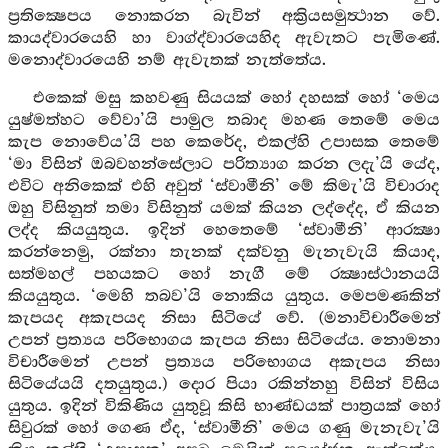
ප්‍රතික්‍ෂෙපය නොකරන බැවින් අක්‍රියසමුත්‍ථාන වේ.
කායද්වාරයෙහි හා වාග්ද්වාරයෙහිද ඇවැතට පැමිණේ.
මනොද්වාරයෙහි නම් ඇවැතක් නැත්තේය.
එකෙක් මසු කහවණු සියයක් හෝ දහසක් හෝ ‘මෙය
යුෂ්මත්හට වේවා’යි පාමුල තබාද මහණ තෙමේ මෙය
කැප නොවේය’යි පහ කෙරේද, එකල්හි උපාසක තෙමේ
‘මා විසින් ඔබවහන්සේලාට පරිත්‍යාග කරන ලදැ’යි යේද,
එවිට අනිකෙක් එහි අවුත් ‘ස්වාමීනි’ මේ කිමැ’යි විචාරාද
ඔහු විසිනුත් තමා විසිනුත් යමක් කියන ලද්දේද, ඒ කියන
ලද්ද කියයුතුය. ඉදින් හෙතෙමේ ‘ස්වාමීනි’ ආරක්‍ෂා
කරන්නෙමු, රක්නා තැනක් දක්වනු මැනැවැයි කියාද,
සත්මහල් පහයකට හෝ නැගී මේ රක්‍ෂාස්ථානයයි
කියයුතුය. ‘මෙහි තබව’යි නොකිය යුතුය. මෙපමණකින්
කැපයද අකැපයද නිසා සිටියේ වේ. (මනාවිචාරීමෙන්
උපන් ප්‍රත්‍යය පරිභොගය කැපය නිසා සිටියේය. නොමනා
විචාරීමෙන් උපන් ප්‍රත්‍යය පරිභොගය අකැපය නිසා
සිටියේයයි දතයුතුය.) දොර පියා රකින්නහු විසින් විසිය
යුතුය. ඉදින් විකිණිය යුතුවූ කිසි භාණ්ඩයක් පාත්‍රයක් හෝ
සිවුරක් හෝ ගෙණ ඒද, ‘ස්වාමීනි’ මෙය ගණු මැනැවැ’යි