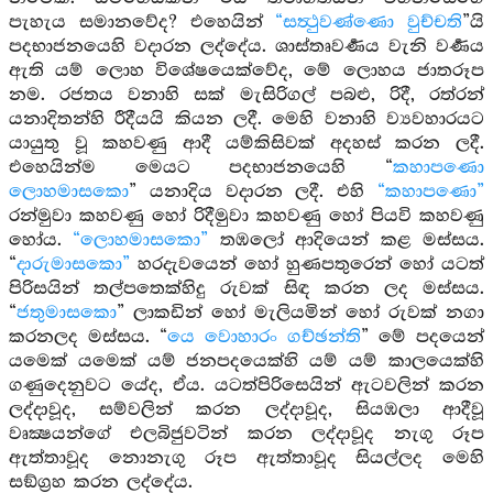
පැහැය සමානවේද? එහෙයින්
“සත්‍ථුවණ්ණො වුච්චති
”යි
පදභාජනයෙහි වදාරන ලද්දේය. ශාස්තෘවර්‍ණය වැනි වර්‍ණය
ඇති යම් ලොහ විශේෂයෙක්වේද, මේ ලොහය ජාතරූප
නම. රජතය වනාහි සක් මැසිරිගල් පබළු, රිදී, රත්රන්
යනාදිතන්හි රීදීයයි කියන ලදී. මෙහි වනාහි ව්‍යවහාරයට
යායුතු වූ කහවණු ආදී යම්කිසිවක් අදහස් කරන ලදී.
එහෙයින්ම මෙයට පදභාජනයෙහි “
කහාපණො
ලොහමාසකො
” යනාදිය වදාරන ලදී. එහි
“කහාපණො”
රන්මුවා කහවණු හෝ රිදීමුවා කහවණු හෝ පියවි කහවණු
හෝය.
“ලොහමාසකො”
තඹලෝ ආදියෙන් කළ මස්සය.
“
දාරුමාසකො”
හරදැවයෙන් හෝ හුණපතුරෙන් හෝ යටත්
පිරිසයින් තල්පතෙක්හිදු රුවක් සිඳ කරන ලද මස්සය.
“
ජතුමාසකො
” ලාකඩින් හෝ මැලියමින් හෝ රුවක් නගා
කරනලද මස්සය. “
යෙ වොහාරං ගච්ඡන්ති
” මේ පදයෙන්
යමෙක් යමෙක් යම් ජනපදයෙක්හි යම් යම් කාලයෙක්හි
ගණුදෙනුවට යේද, ඒය. යටත්පිරිසෙයින් ඇටවලින් කරන
ලද්දාවූද, සම්වලින් කරන ලද්දාවූද, සියඹලා ආදීවූ
වෘක්‍ෂයන්ගේ එලබිජුවටින් කරන ලද්දාවූද නැගු රූප
ඇත්තාවූද නොනැගු රූප ඇත්තාවූද සියල්ලද මෙහි
සඞ්ග්‍රහ කරන ලද්දේය.