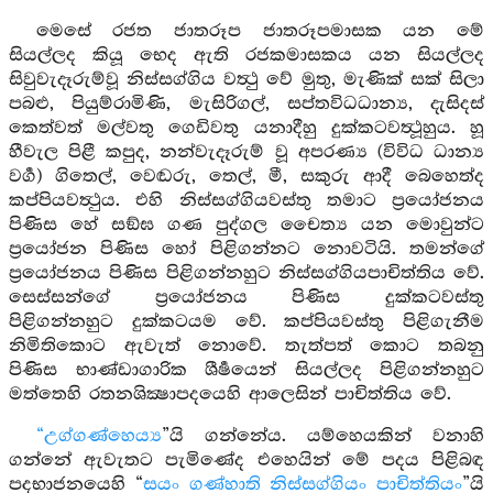
මෙසේ රජත ජාතරූප ජාතරූපමාසක යන මේ
සියල්ලද කියූ භෙද ඇති රජකමාසකය යන සියල්ලද
සිවුවැදෑරුම්වූ නිස්සග්ගිය වත්‍ථු වේ මුතු, මැණික් සක් සිලා
පබළු, පියුම්රාමිණි, මැසිරිගල්, සප්තවිධධාන්‍ය, දැසිදස්
කෙත්වත් මල්වතු ගෙඩිවතු යනාදීහු දුක්කටවත්‍ථූහුය. හූ
හීවැල පිළී කපුද, නන්වැදෑරුම් වූ අපරණ්‍ය (විවිධ ධාන්‍ය
වර්‍ග) ගිතෙල්, වෙඬරු, තෙල්, මී, සකුරු ආදී බෙහෙත්ද
කප්පියවත්‍ථුය. එහි නිස්සග්ගියවස්තු තමාට ප්‍රයෝජනය
පිණිස හේ සඞ්ඝ ගණ පුද්ගල චෛත්‍ය යන මොවුන්ට
ප්‍රයෝජන පිණිස හෝ පිළිගන්නට නොවටියි. තමන්ගේ
ප්‍රයෝජනය පිණිස පිළිගන්නහුට නිස්සග්ගියපාචිත්තිය වේ.
සෙස්සන්ගේ ප්‍රයෝජනය පිණිස දුක්කටවස්තු
පිළිගන්නහුට දුක්කටයම වේ. කප්පියවස්තු පිළිගැනීම
නිමිතිකොට ඇවැත් නොවේ. තැත්පත් කොට තබනු
පිණිස භාණ්ඩාගාරික ශීර්‍ෂයෙන් සියල්ලද පිළිගන්නහුට
මත්තෙහි රතනශික්‍ෂාපදයෙහි ආලෙසින් පාචිත්තිය වේ.
“උග්ගණ්හෙය්‍ය
”යි ගන්නේය. යම්හෙයකින් වනාහි
ගන්නේ ඇවැතට පැමිණේද එහෙයින් මේ පදය පිළිබඳ
පදභාජනයෙහි “
සයං ගණ්හාති නිස්සග්ගියං පාචිත්තියං
”යි