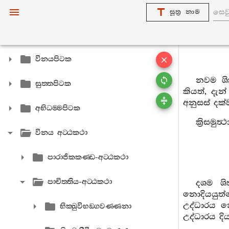
සූත්‍ර නාම
විනයපිටක
නවම ශික
සුත‍්තපිටක
කියත්, දැ
අනුසස් දක
අභිධම‍්මපිටක
ක්‍රිසමු
විනය අට‍්ඨකථා
පාරාජිකකණ‍්ඩ-අට‍්ඨකථා
පාචිත‍්තිය-අට‍්ඨකථා
දශම ශික
නොදියයුත්ත
උද්ධාරය න
භික‍්ඛුවිභඞ‍්ගවණ‍්ණනා
උද්ධාරය දි