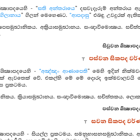
ථ ශික්‍ෂාපදයෙහි - “
සති අන්තරායෙ
” දසවැදෑරුම් අන්තරාය ඇ
ගිලානාය
” ගිලන් මෙහෙණට.
“ආපදාසු
” එබඳු උවදුරක් ඇති
ෂෙපසමුත්‍ථානිකය. අක්‍රියාසමුත්‍ථානය. සංඥාවිමොක්‍ෂය. සචිත
.
සිවුවන ශික්‍ෂාපද
පස්වන සිකපද වර
ික්‍ෂාපදයෙහි -
“අඤ්ඤං ආණාපෙති
” මෙහි ඉදින් නික්ම
එක් ඇවතෙක් වේ. එකල්හි මේ මේ දොරද ඉක්මවාලවයි 
ස ප්‍රකටමය.
ත්‍ථානිකය. ක්‍රියාසමුත්‍ථානය. සංඥාවිමොක්‍ෂය. සචිත්තකය. ලොකව
පස්වන ශික්‍ෂාපද
සවන සිකපද වර්
ක්‍ෂාපදයෙහි - සියල්ල ප්‍රකටමය. සමනුභාසනසමුත්‍ථානිකය. අ