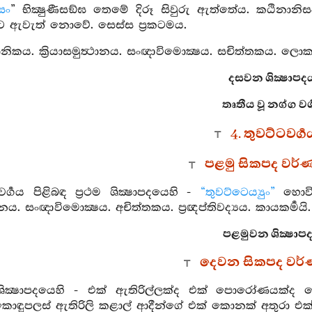
සං
” භික්‍ෂුණීසඞ්ඝ තෙමේ දිරූ සිවුරු ඇත්තේය. කඨිනාන
 ඇවැත් නොවේ. සෙස්ස ප්‍රකටමය.
ත්‍ථානිකය. ක්‍රියාසමුත්‍ථානය. සංඥාවිමොක්‍ෂය. සචිත්තකය. ලොකවද
දසවන ශික්‍ෂාපදය
තෘතීය වූ නග්ග වර්
4. තුවට්ටවර්‍ග
පළමු සිකපද වර්
වර්‍ගය පිළිබඳ ප්‍රථම ශික්‍ෂාපදයෙහි -
“තුවට්ටෙය්‍යුං”
හොවින
‍ථානය. සංඥාවිමොක්‍ෂය. අචිත්තකය. ප්‍රඥප්තිවද්‍යය. කායකර්‍මයි. ත්
පළමුවන ශික්‍ෂාපද
දෙවන සිකපද වර
ය ශික්‍ෂාපදයෙහි - එක් ඇතිරිල්ලක්ද එක් පොරෝණයක
කොඳුපලස් ඇතිරිලි කළාල් ආදීන්ගේ එක් කොනක් අතුර