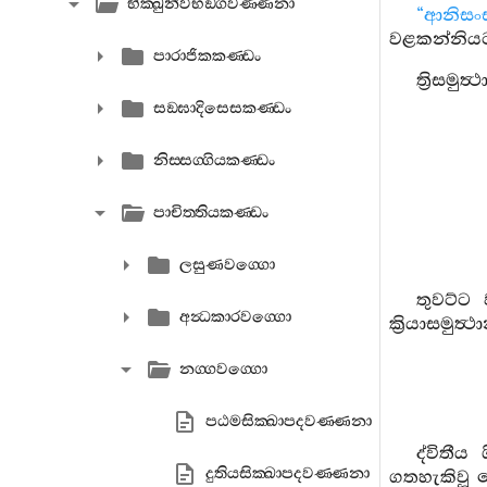
භික‍්ඛුනීවිභඞ‍්ගවණ‍්ණනා
“ආනිසං
වළකන්නියට
පාරාජිකකණ‍්ඩං
ත්‍රිසමු
සඞ‍්ඝාදිසෙසකණ‍්ඩං
නිස‍්සග‍්ගියකණ‍්ඩං
පාචිත‍්තියකණ‍්ඩං
ලසුණවග‍්ගො
තුවට්ට 
අන්‍ධකාරවග‍්ගො
ක්‍රියාසමුත්
නග‍්ගවග‍්ගො
පඨමසික‍්ඛාපදවණ‍්ණනා
ද්විතී
දුතියසික‍්ඛාපදවණ‍්ණනා
ගතහැකිවූ 