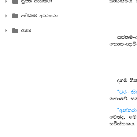
කායකර්‍මයි.
සුත‍්ත අට‍්ඨකථා
අභිධම‍්ම අට‍්ඨකථා
අන්‍ය
සප්තම-
නොසංඥාවිමොක
දශම ශික
“ධුරං නි
නොවේ. සයො
“අන්තර
වෙත්ද, මෙඝ
සචිත්තකය. 