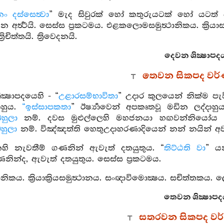
නං දස්සෙත්‍වා
” මැද සිවුරක් හෝ කතුරුයටක් හෝ යටත් 
ර්‍ත්‍ථයි. සෙස්ස ප්‍රකටමය. එළකලොමසමුත්‍ථානිකය. ක්‍රියාස
‍රිචිත්තයි. ත්‍රිවෙදනයි.
දෙවන ශික්‍ෂාපදය
තෙවන සිකපද වර
ක්‍ෂාපදයෙහි - “
උළාරසම්භාවිතා
” උදාර කුලයෙන් නික්ම පැව
ාහුය.
“ඉස්සාපකතා
” ඊර්‍ෂ්‍යාවෙන් අපකෘතවූ මඩින ලද්දාහ
හුලා
නම්. දවස මුළුල්ලෙහි මහජනයා හඟවන්නියෝය යන 
හුලා
නම්. විඤ්ඤත්ති හෙතුඋදාහරණාදියෙන් නන් නයින් අව
හි නැවතීම් ගණනින් ඇවැත් දතයුතුය. “
තිට්ඨති වා
” ය
ණනින්ද, ඇවැත් දතයුතුය. සෙස්ස ප්‍රකටමය.
ත්‍ථානිකය. ක්‍රියාක්‍රියසමුත්‍ථානය. සංඥාවිමොක්‍ෂය. සචිත්තකය
තෙවන ශික්‍ෂාපද
සතරවන සිකපද වර