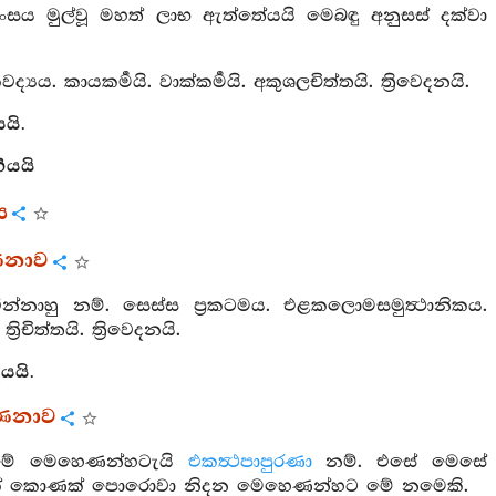
ිසංසය මුල්වූ මහත් ලාභ ඇත්තේයයි මෙබඳු අනුසස් දක්වා
්‍යය. කායකර්‍මයි. වාක්කර්‍මයි. අකුශලචිත්තයි. ත්‍රිවෙදනයි.
යි.
‍ගයයි
ය
ණනාව
්නාහු නම්. සෙස්ස ප්‍රකටමය. එළකලොමසමුත්‍ථානිකය.
‍රිචිත්තයි. ත්‍රිවෙදනයි.
යයි.
්ණනාව
්ද මේ මෙහෙණන්හටැයි
එකත්‍ථපාපුරණා
නම්. එසේ මෙසේ
ා එක් කොණක් පොරොවා නිදන මෙහෙණන්හට මේ නමෙකි.