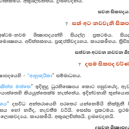
 වාක්කර්‍මයි. අකුශලචිත්තයි. දුඃඛවෙදනයි.
සවන සිකපදය
සත්-අට-නවවැනි සික
අෂ්ටම-නවම ශික්‍ෂාපදයන්හි සියල්ල ප්‍රකටමය. සිය
්‍ෂහය. අචිත්තකහය. ප්‍රඥප්තිවද්‍යහය. කායකර්‍මහය. ත්‍රිචි
සත්වන අටවන නවවන ශික
දසම සිකපද වර්
්‍ෂාපදයෙහි -
“ආහුන්‍දරිකා
” සම්බාධහය.
ක්‍ඛිත්ත මත්තෙ
” ඉදිනුදු ධුරනික්‍ෂෙපය කොට පසුවයේද, ඇව
ත්තෙහි කියයුත්තෙක්ම නැත්තේය. ඉදින්වනාහි තුන්යොත
ායෙ
” දසවිධ අන්තරායෙහි පරතෙර යන්නෙමියි නික්මුනී ප
ය හෝ නගීද, නැවතීම වටියි. සෙස්ස ප්‍රකටමය. ප්‍රථමපාරා
ලොකවද්‍යය. කායකර්‍මයි. අකුශලචිත්තයි. දුඃඛවෙදනයි.
දසවන ශික්‍ෂාපද