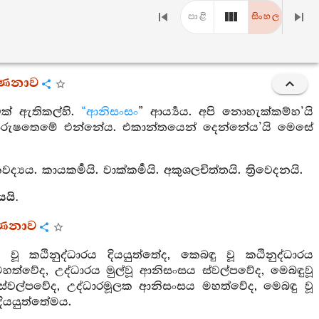
පාළි
සිංහල
්ණනාව
ශාවක් ඇතිකල්හි.
“ආනිසංසං
” ආර්‍ය්‍යය. අපි නොහැක්කම්හ’යි
්න පුරුෂතෙමේ එන්නේය. එකාන්තයෙන් දෙන්නේය’යි මෙසේ
්‍යය. කායකර්‍මයි. වාක්කර්‍මයි. අකුශලචිත්තයි. ත්‍රිවෙදනයි.
යයි.
්ණනාව
වූ කඨිනුද්ධාරය දියයුත්තේද, කෙබඳු වූ කඨිනුද්ධාරය
මහත්වේද, උද්ධාරය මුල්වූ ආනිසංසය ස්වල්පවේද, මෙබඳුවූ
 ස්වල්පවේද, උද්ධාරමූලක ආනිසංසය මහත්වේද, මෙබඳු වූ
දියයුත්තේමය.