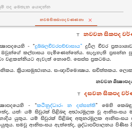
නවමසික‍්ඛාපදවණ‍්ණනා
නවවන සිකපද වර
්‍ෂාපදයෙහි - “
දුබ්බලචීවරපච්චාසාය”
දුර්‍වල චීවර ප්‍රත්‍යා
න් ඔවුන්ගේ කල්පාසය පැමිණෙන්නේය. සැදැහැති ප්‍රසන
්වා වළකන්නියට ඇවැත් නොවේ. සෙස්ස ප්‍රකටමය.
ත්‍ථානිකය. ක්‍රියාසමුත්‍ථානය. සංඥාවිමොක්‍ෂය. සචිත්තකය. ලොකවද
නවවන ශික්‍ෂාපද
දසවන සිකපද වර
්‍ෂාපදයෙහි - “
කඨිනුද්ධාරං න දස්සන්ති
” මෙහි කෙබඳු 
ේද, යත්: යම් සිවුරක් පිළිබඳ අත්‍ථාරමූලක වූ ආනිසංසය 
ොදිය යුතුය. යම් සිවුරක් පිළිබඳ අතුනරමූලක ආනිසංසය
යයුතුය. සමවූ ආනිසංසය ඇත්තේද, ශ්‍රද්ධාපරිපාලනය පිණිස 