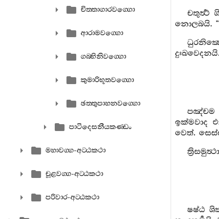
චිත‍්තාගාරවග‍්ගො
චතුර්‍ත්‍
නොලබයි. “
ආරාමවග‍්ගො
ධුරනික්‍
දුඃඛවෙදනයි
ගබ‍්භිනිවග‍්ගො
කුමාරිභූතවග‍්ගො
ඡත‍්තුපාහනවග‍්ගො
පඤ්චම ශ
ඉක්මවාද 
පාටිදෙසනීයකණ‍්ඩං
වෙත්. සෙස්
මහාවග‍්ග-අට‍්ඨකථා
ත්‍රිසමු
චූළවග‍්ග-අට‍්ඨකථා
පරිවාර-අට‍්ඨකථා
ෂෂ්ඨ ශි