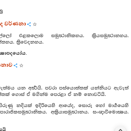
යි
පද වර්ණනා
ල්ලෝ එළකලොම සමුත්‍ථානිකහය. ක්‍රියසමුත්‍ථානහය.
ත්තහය. ත්‍රිවෙදනහය.
්‍ෂාපදයෝය.
ණනාව
ැත්මය යන අර්‍ත්‍ථයි. පවරා පස්යොත්තක් යන්නියට ඇවැත්
්තක් ගොස් ඒ මගින්ම පෙරළා ඒ නම් නොවටියි.
ිරුණු නදියක් ඉදිරියෙහි ආයේද, සොරු හෝ මාර්‍ගයෙහි
ජිකසමුත්‍ථානිකය. අක්‍රියාසමුත්‍ථානය. සංඥාවිමොක්‍ෂය.
යයි