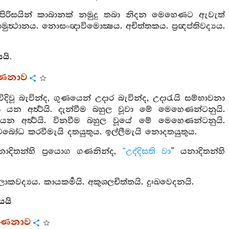
පිරිසයින් කාබානක් නමුදු තබා නිදන මෙහෙණට ඇවැත්
මුත්‍ථානය. නොසංඥාවිමොක්‍ෂය. අචිත්තකය. ප්‍රඥප්තිවද්‍යය.
යි.
්ණනාව
ිදිවූ බැවින්ද, ගුණයෙන් උදාර බැවින්ද, උදාරැයි සම්භාවනා
ුය යන අර්‍ත්‍ථයි. දැන්වීම බහුල වූවා මේ මෙහෙණන්ටනුයි.
අර්‍ත්‍ථයි. විනවීම බහුල වූයේ මේ මෙහෙණන්ටනුයි.
බෝධ කරවීමැයි දතයුතුය. ඉල්ලීමැයි නොදතයුතුය.
නාදිතන්හි ප්‍රයොග ගණනින්ද,
“උද්දිසති වා
” යනාදිතන්හි
. ලොකවද්‍යය. කායකර්‍මයි. අකුශලචිත්තයි. දුඃඛවෙදනයි.
යයි
්ණනාව