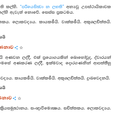
ති කල්හි.
“පරියෙසිත්‍වා න ලභති”
අන්‍යවූ උපස්ථායිකාවක
කල්හි ඇවැත් නොවේ. සෙස්ස ප්‍රකටමය.
්තකය. ලොකවද්‍යය. කායකර්‍මයි. වාක්කර්‍මයි. අකුශලචිත්තයි.
යයි
්ණනාව
වයි අණවන ලද්දී, එක් ප්‍රයොගයකින් බොහෝවූද, ද්වාරයන්
මෙසේ අණකරණ ලද්දී, ඉක්මවාද දොරගණනින් ආපත්තීහු
ද්‍යය. කායකර්‍මයි. වාක්කර්‍මයි. අකුශලචිත්තයි. දුඃඛවෙදනයි.
යයි
ණනාව
ක්‍රියසමුත්‍ථානය. සංඥාවිමොක්‍ෂය. සචිත්තකය. ලොකවද්‍යය.