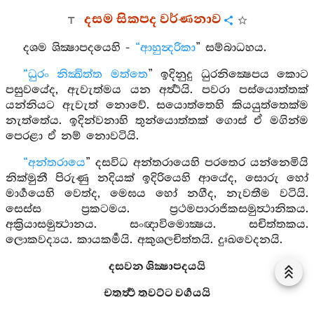
දසම සිකපද වර්ණනාව
දශම ශික්‍ෂාපදයෙහි -
“ආහුන්‍දරිකා
” සම්බාධහය.
“ධුරං නික්‍ඛිත්ත මත්තෙ
” ඉදිනුදු ධුරනික්‍ෂෙපය කොට
පසුවයේද, ඇවැත්මය යන අර්‍ත්‍ථයි. පවරා පස්යොත්තක්
යන්නියට ඇවැත් නොවේ. සයොත්තෙහි කියයුත්තෙක්ම
නැත්තේය. ඉදින්වනාහි තුන්යොත්තක් ගොස් ඒ මගින්ම
පෙරළා ඒ නම් නොවටියි.
“අන්තරායෙ
” දසවිධ අන්තරායෙහි පරතෙර යන්නෙමියි
නික්මුනී පිරුණු නදියක් ඉදිරියෙහි ආයේද, සොරු හෝ
මාර්‍ගයෙහි වෙත්ද, මෙඝය හෝ නගීද, නැවතීම වටියි.
සෙස්ස ප්‍රකටමය. ප්‍රථමපාරාජිකසමුත්‍ථානිකය.
අක්‍රියාසමුත්‍ථානය. සංඥාවිමොක්‍ෂය. සචිත්තකය.
ලොකවද්‍යය. කායකර්‍මයි. අකුශලචිත්තයි. දුඃඛවෙදනයි.
දසවන ශික්‍ෂාපදයයි
චතුර්‍ත්‍ථ තුවට්ට වර්‍ගයයි