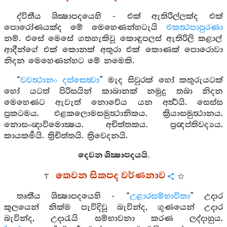
ද්විතීය ශික්‍ෂාපදයෙහි - එක් ඇතිරිල්ලක්ද එක්
පොරෝණයක්ද මේ මෙහෙණන්හටැයි
එකත්‍ථපාපුරණා
නම්. එසේ මෙසේ ගතහැකිවූ කොඳුපලස් ඇතිරිලි කළාල්
ආදීන්ගේ එක් කොනක් අතුරා එක් කොණක් පොරොවා
නිදන මෙහෙණන්හට මේ නමෙකි.
“
වවත්‍ථානං දස්සෙත්‍වා
” මැද සිවුරක් හෝ කතුරුයටක්
හෝ යටත් පිරිසයින් කාබානක් නමුදු තබා නිදන
මෙහෙණට ඇවැත් නොවේය යන අර්‍ත්‍ථයි. සෙස්ස
ප්‍රකටමය. එළකලොමසමුත්‍ථානිකය. ක්‍රියාසමුත්‍ථානය.
නොසංඥාවිමොක්‍ෂය. අචිත්තකය. ප්‍රඥප්තිවද්‍යය.
කායකර්‍මයි. ත්‍රිචිත්තයි. ත්‍රිවෙදනයි.
දෙවන ශික්‍ෂාපදයයි.
තෙවන සිකපද වර්ණනාව
තෘතීය ශික්‍ෂාපදයෙහි - “
උළාරසම්භාවිතා
” උදාර
කුලයෙන් නික්ම පැවිදිවූ බැවින්ද, ගුණයෙන් උදාර
බැවින්ද, උදාරැයි සම්භාවනා කරණ ලද්දාහුය.