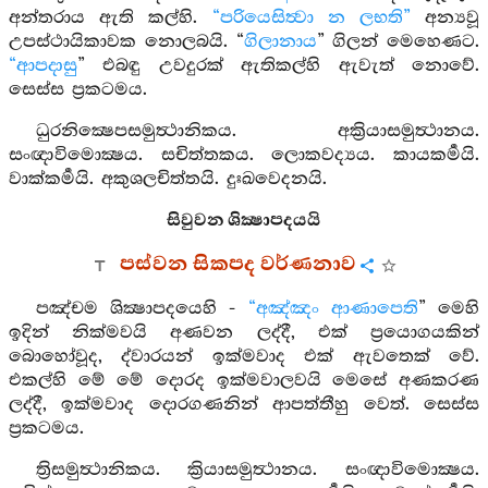
අන්තරාය ඇති කල්හි.
“පරියෙසිත්‍වා න ලභති”
අන්‍යවූ
උපස්ථායිකාවක නොලබයි. “
ගිලානාය
” ගිලන් මෙහෙණට.
“ආපදාසු
” එබඳු උවදුරක් ඇතිකල්හි ඇවැත් නොවේ.
සෙස්ස ප්‍රකටමය.
ධුරනික්‍ෂෙපසමුත්‍ථානිකය. අක්‍රියාසමුත්‍ථානය.
සංඥාවිමොක්‍ෂය. සචිත්තකය. ලොකවද්‍යය. කායකර්‍මයි.
වාක්කර්‍මයි. අකුශලචිත්තයි. දුඃඛවෙදනයි.
සිවුවන ශික්‍ෂාපදයයි
පස්වන සිකපද වර්ණනාව
පඤ්චම ශික්‍ෂාපදයෙහි -
“අඤ්ඤං ආණාපෙති
” මෙහි
ඉදින් නික්මවයි අණවන ලද්දී, එක් ප්‍රයොගයකින්
බොහෝවූද, ද්වාරයන් ඉක්මවාද එක් ඇවතෙක් වේ.
එකල්හි මේ මේ දොරද ඉක්මවාලවයි මෙසේ අණකරණ
ලද්දී, ඉක්මවාද දොරගණනින් ආපත්තීහු වෙත්. සෙස්ස
ප්‍රකටමය.
ත්‍රිසමුත්‍ථානිකය. ක්‍රියාසමුත්‍ථානය. සංඥාවිමොක්‍ෂය.