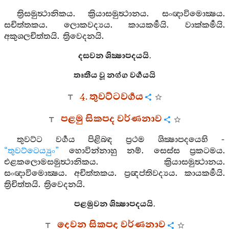
ත්‍රිසමුත්‍ථානිකය. ක්‍රියාසමුත්‍ථානය. සංඥාවිමොක්‍ෂය.
සචිත්තකය. ලොකවද්‍යය. කායකර්‍මයි. වාක්කර්‍මයි.
අකුශලචිත්තයි. ත්‍රිවෙදනයි.
දසවන ශික්‍ෂාපදයයි.
තෘතීය වූ නග්ග වර්‍ගයයි
4. තුවට්ටවර්‍ගය
පළමු සිකපද වර්ණනාව
තුවට්ට වර්‍ගය පිළිබඳ ප්‍රථම ශික්‍ෂාපදයෙහි -
“තුවට්ටෙය්‍යුං”
හොවින්නාහු නම්. සෙස්ස ප්‍රකටමය.
එළකලොමසමුත්‍ථානිකය. ක්‍රියාසමුත්‍ථානය.
සංඥාවිමොක්‍ෂය. අචිත්තකය. ප්‍රඥප්තිවද්‍යය. කායකර්‍මයි.
ත්‍රිචිත්තයි. ත්‍රිවෙදනයි.
පළමුවන ශික්‍ෂාපදයයි.
දෙවන සිකපද වර්ණනාව