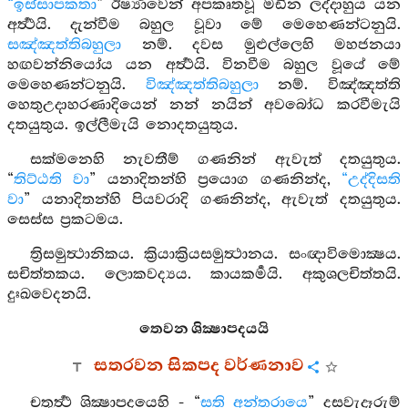
“ඉස්සාපකතා
” ඊර්‍ෂ්‍යාවෙන් අපකෘතවූ මඩින ලද්දාහුය යන
අර්‍ත්‍ථයි. දැන්වීම බහුල වූවා මේ මෙහෙණන්ටනුයි.
සඤ්ඤත්තිබහුලා
නම්. දවස මුළුල්ලෙහි මහජනයා
හඟවන්නියෝය යන අර්‍ත්‍ථයි. විනවීම බහුල වූයේ මේ
මෙහෙණන්ටනුයි.
විඤ්ඤත්තිබහුලා
නම්. විඤ්ඤත්ති
හෙතුඋදාහරණාදියෙන් නන් නයින් අවබෝධ කරවීමැයි
දතයුතුය. ඉල්ලීමැයි නොදතයුතුය.
සක්මනෙහි නැවතීම් ගණනින් ඇවැත් දතයුතුය.
“
තිට්ඨති වා
” යනාදිතන්හි ප්‍රයොග ගණනින්ද,
“උද්දිසති
වා
” යනාදිතන්හි පියවරාදි ගණනින්ද, ඇවැත් දතයුතුය.
සෙස්ස ප්‍රකටමය.
ත්‍රිසමුත්‍ථානිකය. ක්‍රියාක්‍රියසමුත්‍ථානය. සංඥාවිමොක්‍ෂය.
සචිත්තකය. ලොකවද්‍යය. කායකර්‍මයි. අකුශලචිත්තයි.
දුඃඛවෙදනයි.
තෙවන ශික්‍ෂාපදයයි
සතරවන සිකපද වර්ණනාව
චතුර්‍ත්‍ථ ශික්‍ෂාපදයෙහි - “
සති අන්තරායෙ
” දසවැදෑරුම්