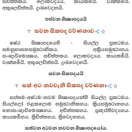
සචිත්තකය. ලොකවද්‍යය. කායකර්‍මයි. වාක්කර්‍මයි.
අකුශලචිත්තයි. දුඃඛවෙදනයි.
පස්වන ශික්‍ෂාපදයයි
සවන සිකපද වර්ණනාව
ෂෂ්ඨ ශික්‍ෂාපදයෙහි - සියල්ල ප්‍රකටමය.
සමනුභාසනසමුත්‍ථානිකය. අක්‍රියසමුත්‍ථානය.
සංඥාවිමොක්‍ෂය. සචිත්තකය. ලොකවද්‍යය. කායකර්‍මයි.
වාක්කර්‍මයි. අකුශලචිත්තයි. දුඃඛවෙදනයි.
සවන සිකපදයයි
සත්-අට-නවවැනි සිකපද වර්ණනා
සප්තම-අෂ්ටම-නවම ශික්‍ෂාපදයන්හි සියල්ල ප්‍රකටමය.
සියල්ලෝ එළකලොම සමුත්‍ථානිකහය. ක්‍රියසමුත්‍ථානහය.
නොසංඥාවිමොක්‍ෂහය. අචිත්තකහය. ප්‍රඥප්තිවද්‍යහය.
කායකර්‍මහය. ත්‍රිචිත්තහය. ත්‍රිවෙදනහය.
සත්වන අටවන නවවන ශික්‍ෂාපදයෝය.