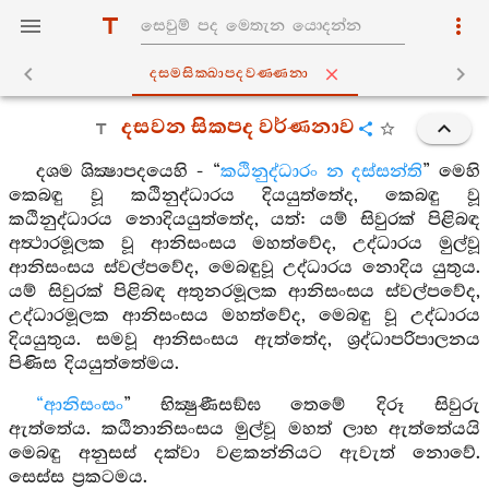
දසමසික‍්ඛාපදවණ‍්ණනා
දසවන සිකපද වර්ණනාව
දශම ශික්‍ෂාපදයෙහි - “
කඨිනුද්ධාරං න දස්සන්ති
” මෙහි
කෙබඳු වූ කඨිනුද්ධාරය දියයුත්තේද, කෙබඳු වූ
කඨිනුද්ධාරය නොදියයුත්තේද, යත්: යම් සිවුරක් පිළිබඳ
අත්‍ථාරමූලක වූ ආනිසංසය මහත්වේද, උද්ධාරය මුල්වූ
ආනිසංසය ස්වල්පවේද, මෙබඳුවූ උද්ධාරය නොදිය යුතුය.
යම් සිවුරක් පිළිබඳ අතුනරමූලක ආනිසංසය ස්වල්පවේද,
උද්ධාරමූලක ආනිසංසය මහත්වේද, මෙබඳු වූ උද්ධාරය
දියයුතුය. සමවූ ආනිසංසය ඇත්තේද, ශ්‍රද්ධාපරිපාලනය
පිණිස දියයුත්තේමය.
“ආනිසංසං
” භික්‍ෂුණීසඞ්ඝ තෙමේ දිරූ සිවුරු
ඇත්තේය. කඨිනානිසංසය මුල්වූ මහත් ලාභ ඇත්තේයයි
මෙබඳු අනුසස් දක්වා වළකන්නියට ඇවැත් නොවේ.
සෙස්ස ප්‍රකටමය.