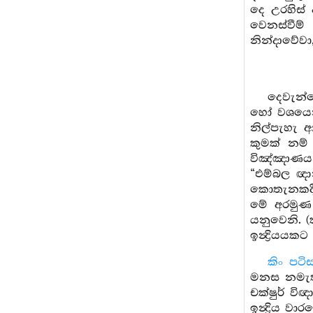
දෙ උරහිස් 
වෙනස්වීම්
නින්දාවේව
දෙවැන්
හෝ වශයෙන
නිල්පැහැ 
කුමක් නම්
විඤ්ඤාණය 
“එම්බල ඥා
කොතැනකදී ම
මේ අරමුණ
යනුවෙනි. (
ඉන්‍ද්‍රි
කිං පට
මනස නමැති
චක්ෂුර් ව
ඉන්‍ද්‍රිය