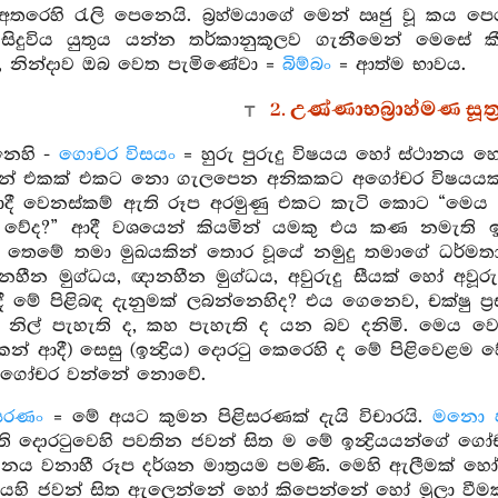
අතරෙහි රැලි පෙනෙයි. බ්‍රහ්මයාගේ මෙන් ඍජු වූ කය පෙ
 සිදුවිය යුතුය යන්න තර්කානුකූලව ගැනීමෙන් මෙසේ 
ා, නින්දාව ඔබ වෙත පැමිණේවා =
බිම්බං
= ආත්ම භාවය.
2. උණ්ණාභබ්‍රාහ්මණ සූත
නෙහි -
ගොචර විසයං
= හුරු පුරුදු විෂයය හෝ ස්ථානය
් එකක් එකට නො ගැලපෙන අනිකකට අගෝචර විෂයයක් ව
ආදී වෙනස්කම් ඇති රූප අරමුණු එකට කැටි කොට “මෙය ක
 වේද?” ආදී වශයෙන් කියමින් යමකු එය කණ නමැති ඉන්‍
තෙමේ තමා මුඛයකින් තොර වූයේ නමුදු තමාගේ ධර්මත
නහීන මුග්ධය, ඥානහීන මුග්ධය, අවුරුදු සීයක් හෝ අවූ
ේ පිළිබඳ දැනුමක් ලබන්නෙහිද? එය ගෙනෙව, චක්ෂු ප්‍රස
 නිල් පැහැති ද, කහ පැහැති ද යන බව දනිමි. මෙය 
කන් ආදී) සෙසු (ඉන්‍ද්‍රිය) දොරටු කෙරෙහි ද මේ පිළිවෙළම
යයකට ගෝචර වන්නේ නොවේ.
ිසරණං
= මේ අයට කුමන පිළිසරණක් දැයි විචාරයි.
මනො 
 දොරටුවෙහි පවතින ජවන් සිත ම මේ ඉන්‍ද්‍රියයන්ගේ ග
ිඥානය වනාහී රූප දර්ශන මාත්‍රයම පමණි. මෙහි ඇලීමක්
 වාරයෙහි ජවන් සිත ඇලෙන්නේ හෝ කිපෙන්නේ හෝ මුලා වීමක