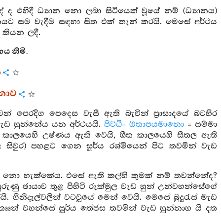
 ද එහිදී ධ්‍යාන නො ලබා සිටියෙක් වූයේ නම් (ධ්‍යානය)
ානයට සම වැදීම සඳහා සිත එක් තැන් කරයි. මෙසේ අර්ථය
 කියන ලදී.
්ගය නිමි.
ය
්ණනාව
වෙන් පෙරදිග පෙදෙස වැසී ඇති බැවින් ප්‍රාසාදයේ බටහිර
වැඩ හුන්නේය යන අර්ථයයි.
පිට්ඨිං ඔතාපයමානො
= සම්මා
ණ කාලයෙහි උෂ්ණය ඇති වෙයි, ශීත කාලයෙහි සීතල ඇති
සිවුර) පහළට ගෙන සූර්ය රශ්මියෙන් පිට තවමින් වැඩ
 :- නො හැක්කේය. එසේ ඇති කල්හි කුමක් නම් තවන්නේද?
ුරුණු ඡායාව තුළ පිහිටි රුක්මුල වැඩ හුන් උන්වහන්සේගේ
යි. ගිනිදැල්වලින් වටවූයේ මෙන් වෙයි. මෙසේ බුදුරැස් මැඩ
්තෲන් වහන්සේ සූර්ය තේජස තවමින් වැඩ හුන්නාහ යි දත