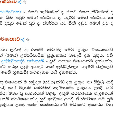
වර්ණනාව
 සමොධානා
= එකට ගැටීමෙන් ද, එකට එකතු කිරීමෙන් ද
ි ගිනි දඬුව මෙන් ස්පර්ශය ද, ගැටීම මෙන් ස්පර්ශය හා
නි දඬුව මෙන් වුව ද, ස්පර්ශය යට ගිනි දඬුව මෙන් වුව ද
ර වර්ණනාව
 ලද්දේ ද, එසේම මෙහිදීද මෙම ඉන්‍ද්‍රිය විභංගයෙහි
ින් (මෙය) උප්පටිපාටික සූත්‍රාන්තය නමැයි දත යුතුය. එහි
.
දුක්‍ඛින්‍ද්‍රියඤ්ච පජානාති
= දුඃඛ සත්‍යය වශයෙන්ම දන්නේය.
ෂ්ට කරනු ලැබූ අයකුට හෝ ඇතිරිල්ලෙහි නැමීම් රැල්ලෙහි
 මෙහි (දුකෙහි) හටගැන්ම යයි දන්නේය.
 වශයෙන් ම සමුදය (හටගැන්ම) දත යුතුය. පා සිවුරු ආදී
) හෝ වැනසී යාමකින් දෝමනස්ස ඉන්‍ද්‍රියය උපදී, යයි
්ය. මනා වූ ආහාරයක් වළඳා උතුම් සයනයෙක වැදහොත්
 ස්පර්ශයෙන් ද සුඛ ඉන්‍ද්‍රියය උපදී. ඒ ස්පර්ශය එම සුඛ
්‍ද්‍රියය උපදී. සප්ත සංස්කාරයන්හි මධ්‍යස්ථ ආකාරය වන