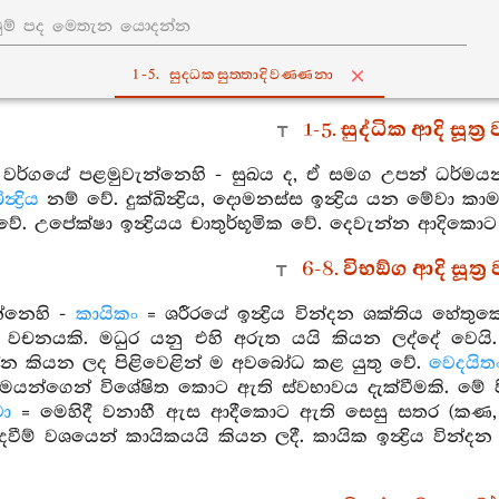
1-5. සුද‍්ධකසුත‍්තාදිවණ‍්ණනා
1-5. සුද්ධික ආදි සූත්
 වර්ගයේ පළමුවැන්නෙහි - සුඛය ද, ඒ සමග උපන් ධර්මයන්ගේ
න්‍ද්‍රිය
නම් වේ. දුක්ඛින්‍ද්‍රිය, දොමනස්ස ඉන්‍ද්‍රිය යන මේවා ක
 වේ. උපේක්ෂා ඉන්‍ද්‍රියය චාතුර්භූමික වේ. දෙවැන්න ආදි
6-8. විභඞ්ග ආදි සූත්‍
්නෙහි -
කායිකං
= ශරීරයේ ඉන්‍ද්‍රිය වින්දන ශක්තිය හේ
වචනයකි. මධුර යනු එහි අරුත යයි කියන ලද්දේ වෙයි
්න කියන ලද පිළිවෙළින් ම අවබෝධ කළ යුතු වේ.
වෙදයිත
ර්මයන්ගෙන් විශේෂිත කොට ඇති ස්වභාවය දැක්වීමකි. මේ පි
වා
= මෙහිදී වනාහී ඇස ආදීකොට ඇති සෙසු සතර (කණ, නැහැ
පදවීම් වශයෙන් කායිකයයි කියන ලදී. කායික ඉන්‍ද්‍රිය වින්ද