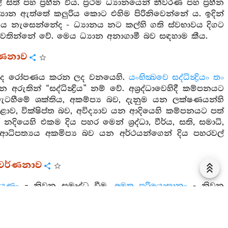
ිත් පහ ප්‍රහීන විය. ප්‍රථම ධ්‍යානයෙන් නීවරණ පහ ප්‍රහීන
ධ්‍යාන ඇත්තේ කලුරිය කොට එහිම පිරිනිවෙන්නේ ය. ඉදින්
ය නැසෙන්නේද - ධ්‍යානය නට කල්හි ගති ස්වභාවය දිගට
වතින්නේ වේ. මෙය ධ්‍යාන අනාගාමී බව සඳහාම කීය.
ර්ණනාව
 ගස් ද රෝපණය කරන ලද වනයෙහි.
යංභික්‍ඛවෙ සද්ධින්‍ද්‍රියං තං
ින් “සද්ධින්‍ද්‍රිය” නම් වේ. අශ්‍රද්ධාවෙහිදී කම්පනයට
ැටහීමේ ශක්තිය, අකම්ප්‍ය බව, දැනුම යන ලක්ෂණයන්හි
 මුළාව, වික්ෂිප්ත බව, අවිද්‍යාව යන ආදියෙහි කම්පනයට පත්
නදියෙහි එකම දිය පහර මෙන් ශ්‍රද්ධා, වීර්ය, සති, සමාධි,
ධිපත්‍යය අකමිප්‍ය බව යන අර්ථයන්ගෙන් දිය පහරවල්
ර වර්ණනාව
ායණං
= නිවන සමෘද්ධ වීම.
අමත පරියොසානං
- නිවන
ින් සාධුකාර දෙයි.
්‍ර වර්ණනා