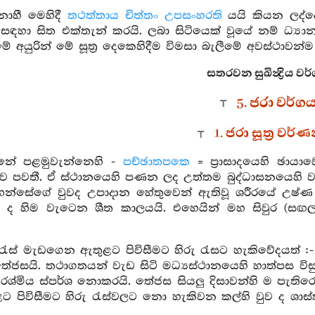
නාහී මෙහිදී
තථත්තාය චිත්තං උපසංහරති
යයි කියන ලද්දේ
සඳහා සිත එක්තැන් කරයි. ලබා සිටියෙක් වූයේ නම් ධ්‍ය
 මේ අයුරින් මේ සූත්‍ර දෙකෙහිදීම විමසා බැලීමේ අවස්ථාවන්ම
සතරවන සුඛින්‍ද්‍රිය වර
5. ජරා වර්ග
1. ජරා සූත්‍ර වර
්නේ පළමුවැන්නෙහි -
පච්ඡාතපකෙ
= ප්‍රාසාදයෙහි ඡායා
්ව පවතී. ඒ ස්ථානයෙහි පණන ලද උත්තම බුද්ධාසනයෙහි 
 වහන්සේගේ වුවද උපාදාන හේතුවෙන් ඇතිවූ ශරීරයේ උෂ්
 ද හිම වැටෙන ශීත කාලයයි. එහෙයින් මහ සිවුර (සඟල 
ු රැස් මැඩගෙන ඇතුළට පිවිසීමට හිරු රැසට හැකිවේදයත්
තේජසයි. තථාගතයන් වැඩ සිටි මධ්‍යස්ථානයෙහි හාත්පස විස
ය රශ්මිය ස්පර්ශ නොකරයි. තේජස සියලු දිසාවන්හි ම පැතිරෙ
 පිවිසීමට හිරු රැස්වලට නො හැකිවන කල්හි වුව ද ශාස