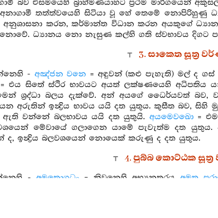
ගාමී බව එසමයෙහි බ්‍රාහ්මණයාහට ප්‍රථම මාර්ගයෙන් අකුසල් ස
 අනාගාමී තත්ත්වයෙහි සිටියා වූ හේ තෙමේ නොපිරිහුණු 
 අනුශාසනා කරන, කර්මාන්ත විධාන කරන අයකුගේ ධ්‍යාන
නොවේ. ධ්‍යානය නො නැසුණ කල්හි ගති ස්වභාවය දිගට ප
3. සාකෙත සූත්‍ර ව
න්නෙහි -
අඤ්ජන වනෙ
= අඳුවන් (කළු පැහැති) මල් ද
= එය සිතේ ස්ථිර භාවයට අයත් ලක්ෂණයෙහි අධිපතිය යන අරුත
ෙන් ශ්‍රද්ධා බලය දැක්වේ. අන් අයගේ ධෛර්යවත් බව, ව
යන අරුතින් ඉන්‍ද්‍රිය භාවය යයි දත යුතුය. කුසීත බව, සිහි
ඇති වන්නේ බලභාවය යයි දත යුතුයි.
අයමෙවඛො
= එම 
 වශයෙන් මේවායේ ගලාගෙන යාමේ පැවැත්ම දත යුතුය. ආ
 ද, ඉන්‍ද්‍රිය බලවශයෙන් නොයෙක් කරුණු ද දත යුතුය.
4. පුබ්බ කොට්ඨක සූත්‍
න්නෙහි -
අමතොගධං
= නිවනෙහි අභ්‍යනතරය
අමත පර
ීම.
සාධු සාධු
= තෙරුන්ගේ විස්තර කිරීම. ප්‍රශංසාවට ලක්කරම
5-9. පුබ්බාරාම ආදි සූත