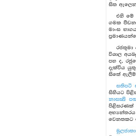
සිත ඇලෙන
එහි මේ
ගමක පීඩනයෙ
මාංස භාග
ප්‍රමාණයන්
රජතුමා 
විශාල අයබද
පහ ද, රජුම
දැක්විය යු
සිතේ ඇලීම
සතිපටි
සිහියට පිළ
නාසක්‍ඛි 
පිළිසරණක්
අභ්‍යන්තරය
වෙනතකට න
මුලජාතා