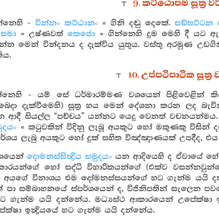
9. කට්ඨොපම සූත්‍ර 
්නෙහි -
වින්නං කට්ඨානං
= ගිනි දඬු දෙකේ.
සඞ්ඝට්ටන
සමා
= උෂ්ණවත්
තෙජො
= ගින්නෙහි දුම මෙහි දී යට ඇත
ින්න මෙන් වින්දනය ද දැක්විය යුතුය. වස්තු අරමුණ උඩගි
ිය.
10. උප්පටිපාටික සූත්‍
්නෙහි - යම් සේ ධර්මාරම්මණ වශයෙන් පිළිවෙළින් කියන
යයන් බෙදා දැක්වීමෙහි) සූත්‍ර හය මෙන් දේශනා කරන ලද බැව
 ආදී සියල්ල “පච්චය” යන්නට යෙදු වෙනත් වචනයන්මය
 සමුදයං
= කටුවකින් විදිනු ලැබූ අයකුට හෝ මකුණකු විසින් ද
පර්ශය ලැබු අයකුට හෝ දුක් සහිත විඤ්ඤාණයක් උපදීද, එය
වශයෙන්
දොමනස්සින්‍ද්‍රිය සමුදයං
යන ආදියෙහි ද ඒවායේ හේතු
්කාරයන්ගේ හෝ සද්ධි විහාරිකයන්ගේ (එක්ව වසන්නවුන්ගේ
ඒ අයගේ විනාශය එම දෝමනස්සයන්ගේ හට ගැන්ම යයි දත
 පා සම්බාහනයේ ස්පර්ශයෙන් ද, විජිනිපතින් සැලෙන පවනෙහි
යේ හට ගැන්ම යයි දන්නේය. මධ්‍යස්ථ ආකාරයෙන් උපේක්ෂා ඉන
්ෂා ඉන්‍ද්‍රියයේ හට ගැන්ම යයි දන්නේය.