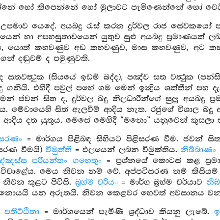
්නේ හෝ කිපෙන්නේ හෝ මුලාවට පැමිණෙන්නේ හෝ වෙයි.
 උපමාව යෙදේ. අයබදු රැස් කරන දුර්වල රාජ සේවකයෝ 
න් හා අපහසුතාවයෙන් යුතුව සුළු අයබදු ප්‍රමාණයක් ලබ
ය, යොත් කහවණුව අඩ කහවණුව, මාස කහවණුව, අට ක
ගෙන් දඬුවම් ද පමුණුවති.
ද සතවත්‍ථුක (සියයේ ඉඩම් බද්ද), පඤ්ච සත වත්‍ථුක (පන්
ු ගනියි. එහිදී පවුල් පහේ ගම මෙන් ඉන්‍ද්‍රිය ශක්තීන් පහ
ෙන් ජවන් සිත ද, දුර්වල බදු නිලධාරීන්ගේ සුලු අයබදු ප
තුය. මේවායෙහි සිත් ඇලවීම් ආදිය නැත. රජුගේ විශාල බදු 
් ආදිය දත යුතුය. මෙසේ මෙහිදී “මනො” යනුවෙන් කුසලා 
 සරණං
= මාර්ගය පිළිබඳ සිහියට පිළිසරණ වීම. ජවන් සි
ිසරණ වීමයි)
විමුත්ති
= ඵලයෙන් ලබන විමුක්තිය.
නිබ්බාණං
පඤ්ඤස්ස පරියන්තං ගහෙතුං
= ප්‍රශ්නයේ කොටස් කළ ප්‍
 විචාළේය. මෙය නිවන නම් වේ. අප්පටිසරණ නම් කිසියම
 නිවන තුළට පිවිසි.
බ්‍රහ්ම චරියං
= මාර්ග බ්‍රහ්ම චර්යාව
නි
ොයයි යන අරුතයි. නිවන කෙළවර හෙවත් අවසානය වන
 පතිට්ඨිතා
= මාර්ගයෙන් පැමිණි ශ්‍රද්ධාව කියනු ලැබේ.
ඉ