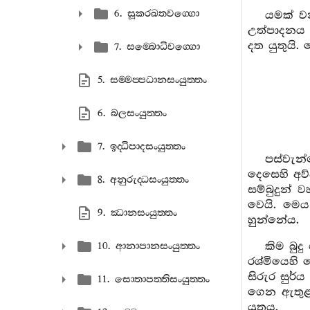
6. සූකරඛතවග‍්ගො
යමක් ව
උත්පාදනය 
දත යුතුයි.
7. සම‍්බොධිවග‍්ගො
5. සම‍්මප‍්පධානසංයුත‍්තං
6. බලසංයුත‍්තං
7. ඉද‍්ධිපාදසංයුත‍්තං
පස්වැන
දෙසෙහි අව
8. අනුරුද‍්ධසංයුත‍්තං
සම්බුදුන්
වෙයි. මෙය
9. ඣානසංයුත‍්තං
හුන්නේය.
කිම බුද
10. ආනාපානසංයුත‍්තං
රශ්මියෙහි 
සිරුර සුර්
11. සොතාපත‍්තිසංයුත‍්තං
ගෙන ඇතුළට
යුතුය.