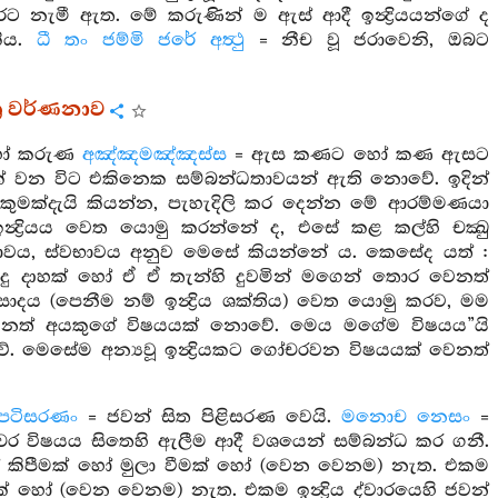
රට නැමී ඇත. මේ කරුණින් ම ඇස් ආදී ඉන්‍ද්‍රියයන්ගේ ද
කීය.
ධී තං ජම්මි ජරේ අත්‍ථු
= නීච වූ ජරාවෙනි, ඔබට
්‍ර වර්ණනාව
 හෝ කරුණ
අඤ්ඤමඤ්ඤස්ස
= ඇස කණට හෝ කණ ඇසට
න විට එකිනෙක සම්බන්ධතාවයන් ඇති නොවේ. ඉදින්
ුමක්දැයි කියන්න, පැහැදිලි කර දෙන්න මේ ආරම්මණයා
ද්‍රියය වෙත යොමු කරන්නේ ද, එසේ කළ කල්හි චක්‍ඛු
ාවය, ස්වභාවය අනුව මෙසේ කියන්නේ ය. කෙසේද යත් :
රුදු දාහක් හෝ ඒ ඒ තැන්හි දුවමින් මගෙන් තොර වෙනත්
ාදය (පෙනීම නම් ඉන්‍ද්‍රිය ශක්තිය) වෙත යොමු කරව, මම
වෙනත් අයකුගේ විෂයයක් නොවේ. මෙය මගේම විෂයය”යි
 වේ. මෙසේම අන්‍යවූ ඉන්‍ද්‍රියකට ගෝචරවන විෂයයක් වෙනත්
පටිසරණං
= ජවන් සිත පිළිසරණ වෙයි.
මනොච නෙසං
=
ෝචර විෂයය සිතෙහි ඇලීම ආදී වශයෙන් සම්බන්ධ කර ගනී.
 හෝ කිපීමක් හෝ මුලා වීමක් හෝ (වෙන වෙනම) නැත. එකම
් හෝ (වෙන වෙනම) නැත. එකම ඉන්‍ද්‍රිය ද්වාරයෙහි ජවන්