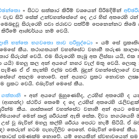
්ඡන්තො
= පිටට සත්කාර කිරීම් වශයෙන් පිරිමදිමින්
අච්ඡර
වැඩ සිටි සේක් උන්වහන්සේගේ දෙ උර හිස් අතරෙහි රන්
ෙබඳුවූ සිරුරෙහි පවා ජරාවට පත්වීම් පෙනෙන්නට තිබේ
කිරීමේ ආශ්චර්යය නම් වෙයි.
ානි භන්තෙ භගවතො තාව පරිසුද්ධො
= යම් සේ ප්‍රකෘත
 මෙසේ කීය. තථාගතයන් වහන්සේට වනාහී තරුණ කාලයෙ
තොර සිරුරක් වෙයි. එම සිරුරෙහි තැබූ අත ලිස්සා යයි, එක
සා යයි) මහලු කල අන් අයගේ නහර වැල් මතු වෙයි. ලොකු කුඩ
ට පැමිණ ඒ ඒ තැන්හි එල්බ පවතී. බුදුන් වහන්සේලාගේ
හන්සේගේ අසලම නොවේ. අන් අයහට ප්‍රකට නොවන ලක්‍ෂ
 ප්‍රකට වෙයි. එබැවින් මෙසේ කීය.
ි ගත්තානි
= අන් අයගේ මුහුණෙහිද, උරහිස් අතරෙහි ද ය
(ආනන්ද) ස්ථවිර තෙමේ ද දෙ උරහිස් අතරෙහි රැලිවළ
රින්ම කීය. ශාස්තෲන් වහන්සේට වනාහී අන් අයට මෙන
‍රහ්මයාගේ මෙන් ඍජු ශරීරයක් ඇති සේක. දිව්‍ය නගරය
උස් වූ බැවින් මහලු කල්හි ශරීරය පෙරට නැමී සිටියි. 
නඳ) තෙරුන් හටම පැහැදිලිව පෙනේ. එබැවින් මෙසේ කීය
 කොටස් පමණක්ම නොවේ. යම් හෙයකින් ස්වභාවයෙන් සම පිරිස