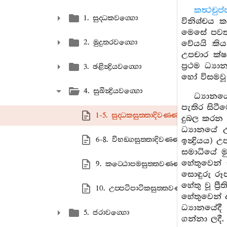
කත්‍ථචුප
1. සුද‍්ධකවග‍්ගො
විනිශ්චය ක
මෙසේ පවත්
2. මුදුතරවග‍්ගො
වේයයි කිය
උපචාර ක්ෂ
ප්‍රථම ධ්‍
3. ඡළින්‍ද්‍රියවග‍්ගො
හෝ විසමව
4. සුඛින්‍ද්‍රියවග‍්ගො
ධ්‍යානය
පැතිර සිටී
1-5. සුද‍්ධකසුත‍්තාදිවණ‍්ණනා
දුබල කරන ල
ධ්‍යානයේ 
6-8. විභඞ‍්ගසුත‍්තාදිවණ‍්ණනා
ඉන්‍ද්‍රිය
සමාධියේ මු
හේතුවෙන් ඒ
9. කට‍්ඨොපමසුත‍්තවණ‍්ණනා
සොඳුරු රූප
හේතු වූ ප්
10. උප‍්පටිපාටිකසුත‍්තවණ‍්ණනා
හේතුවෙන් 
ධ්‍යානයේ
5. ජරාවග‍්ගො
ගන්නා ලදී.