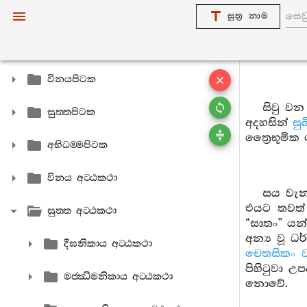
සූත්‍ර නාම
විනයපිටක
සිවු වන
සුත‍්තපිටක
අදහසින්
සුබි
ත්‍රෛභූමික
අභිධම‍්මපිටක
විනය අට‍්ඨකථා
සය වැන
එයට තවත් 
සුත‍්ත අට‍්ඨකථා
“සාතං” යන
අන්‍ය වූ ධ
දීඝනිකාය අට‍්ඨකථා
චෙතසිකං 
පිහිටුවා උ
මජ‍්ඣිමනිකාය අට‍්ඨකථා
නොවේ.