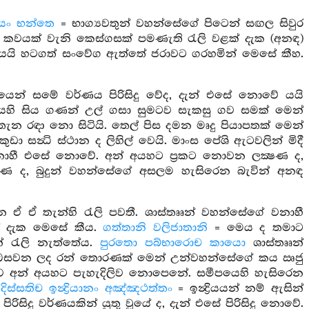
ියං භන්තෙ
= භාග්‍යවතුන් වහන්සේගේ පිටෙන් සඟල සිවුර
 කවයක් වැනි කෙස්ගසක් පමණැති රැලි වළක් දැක (අනඳ)
 යයි හටගත් සංවේග ඇත්තේ ජරාවට ගරහමින් මෙසේ කීහ.
ියෙන් සමේ වර්ණය පිරිසිදු වේද, දැන් එසේ නොවේ යයි
හි සිය ගණන් උල් ගසා සුමටව සැකසු ගව සමක් මෙන්
 තැන රඳා නො සිටියි. තෙල් පිස දමන මෘදු පියාපතක් මෙන්
ා සන්‍ධි ස්ථාන ද ලිහිල් වෙයි. මාංස පේශි ඇටවලින් මිදී
 වනාහී එසේ නොවේ. අන් අයහට ප්‍රකට නොවන ලක්‍ෂණ ද,
ණ ද, බුදුන් වහන්සේගේ අසලම හැසිරෙන බැවින් අනඳ
න ඒ ඒ තැන්හි රැලි පවතී. ශාස්තෲන් වහන්සේගේ වනාහී
ක් දැක මෙසේ කීය.
ගත්තානි වලිජාතානි
= මෙය ද තමාට
් රැලි නැත්තේය.
පුරතො පබ්භාරොච කායො
ශාස්තෲන්
ෙහි ඔසවන ලද රන් තොරණක් මෙන් උන්වහන්සේගේ කය ඍජු
ඒ බව අන් අයහට පැහැදිලිව නොපෙනේ. සමීපයෙහි හැසිරෙන
.
දිස්සතිච ඉන්‍ද්‍රියානං අඤ්ඤථත්තං
= ඉන්‍ද්‍රියයන් නම් ඇසින්
ිදු වර්ණයකින් යුතු වූයේ ද, දැන් එසේ පිරිසිදු නොවේ.