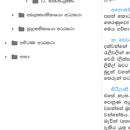
12. සච‍්චසංයුත‍්තං
අනොමච
අඞ‍්ගුත‍්තරනිකායො අට‍්ඨකථා
පහත් කොට 
තෙරණුවෝ ම
මෙය ගර්හා 
ඛුද‍්දකනිකායො අට‍්ඨකථා
න චෙවද
අභිධම‍්ම අට‍්ඨකථා
දක්වන්නේ
රැලිවලින් 
අන්‍ය
වෙයි (ලිස්
ලිහිල් බව
බුදුන් ව
තෙරුන් හටම
සිථිලාන
එසේ නැත. 
පෙනුණ අයු
වහන්සේ බ්
වන්නේමය. 
බැවින් (අ
දැකිය යුතු