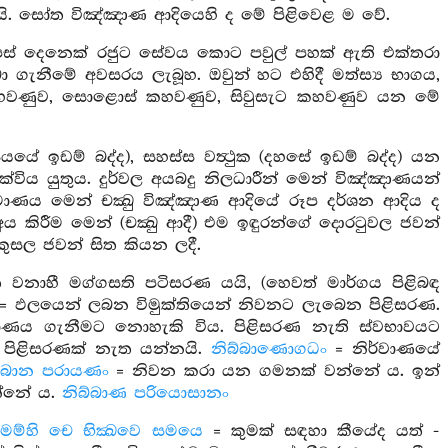
 සෝත විඤ්ඤාණ ආදියෙහි ද මේ පිළිවෙළ ම වේ.
පස් දෙනෙක් රජුට සේවය කොට පවුල් පහක් ඇති එක්තරා
ා ගැනීමේ අවසරය ලැබූහ. ඔවුන් හට එහිදී මත්ස්‍ය භාගය,
හවණුව, සොළොස් කහවණුව, සිවුසැට කහවණුව යන මේ
සියයේ ඉඩම් බද්ද), සහස්ස වත්‍ථුක (දහසේ ඉඩම් බද්ද) යන
 දැක්විය යුතුය. දුර්වල අයබදු නිලධාරීන් මෙන් විඤ්ඤාණයන්
්‍රමාණය මෙන් චක්‍ඛු විඤ්ඤාණ ආදියේ රූප දර්ශන ආදිය ද
අය කිරීම මෙන් (චක්‍ඛු ආදී) එම ඉඳුරන්ගේ දොරටුවල ජවන්
කුසල ජවන් සිත කියන ලදී.
ත වනාහී මග්ගසති පටිසරණ යයි, (හෙවත් මාර්ගය පිළිබඳ
= ඵලයෙන් ලබන විමුක්තියෙන් නිවනට ලැබෙන පිළිසරණ.
රමාණය ගැනීමට නොහැකි විය. පිළිසරණ නැති ස්වභාවයට
් පිළිසරණක් නැත යන්නයි.
නිබ්බාණොගධං
= නිර්වාණයේ
බ්බාන පරායණං
= නිවන කරා යන ගමනක් වන්නේ ය. ඉන්
්නේ ය.
නිබ්බාණ පරියොසානං
මම්හි චෙ භික්‍ඛවෙ සමයෙ
= කුමක් සඳහා කීයේද යත් -