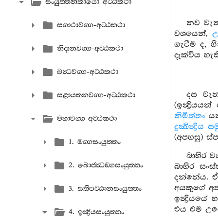
සංයුත‍්තනිකායො අට‍්ඨකථා
නව වැන
සගාථාවග‍්ග-අට‍්ඨකථා
වශයෙන්,
උ
ගැටීම ද, ග
නිදානවග‍්ග-අට‍්ඨකථා
දැක්විය හැක
ඛන්‍ධවග‍්ග-අට‍්ඨකථා
දස වැන
සළායතනවග‍්ග-අට‍්ඨකථා
(ඉන්‍ද්‍රි
නිමිත්තං
යන
මහාවග‍්ග-අට‍්ඨකථා
දුක්‍ඛින්‍ද්‍රිය
(අපහසු) ස්
1. මග‍්ගසංයුත‍්තං
බාහිර 
2. බොජ‍්ඣඞ‍්ගසංයුත‍්තං
බාහිර සංස
දන්නේය. 
අයකුගේ අත්
3. සතිපට‍්ඨානසංයුත‍්තං
ඉන්‍ද්‍රිය
එය එම උපේක
4. ඉන්‍ද්‍රියසංයුත‍්තං