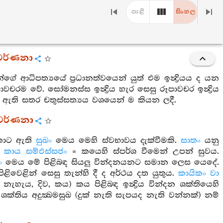
පාළි
සිංහල
‍ර වර්ණනා
 ආධිපත්‍යයේ ප්‍රධානත්වයෙන් යුත් එම ඉන්‍ද්‍රියය ද යන
ාමාවචරම වේ. සෝමනස්ස ඉන්‍ද්‍රිය හැර සෙසු රූපාවචර ඉන්‍ද්‍රිය
කොට ඇති සතර චතුස්සත්‍යය වශයෙන් ම කියන ලදී.
ර වර්ණනා
තුකොට ඇති
සුඛං
මෙය මෙහි ස්වභාවය දැක්වීමකි.
සාතං
යනු
.
කාය සම්ඵස්සජං
= කයෙහි ස්පර්ශ වීමෙන් උපන් සුවය.
ං
මෙය මේ පිළිබඳ සියලු වින්දනයනට සමාන ලෙස යෙදේ.
ළිවෙළින් සෙසු තැන්හි දී ද අර්ථය දත යුතුය.
කායිකං වා
ය, දිව, කය) කය පිළිබඳ ඉන්‍ද්‍රිය වින්දන ශක්තියෙහි
න ශක්තිය අදුක්‍ඛමසුඛ (දුක් නැති සැපයද නැති වන්නක්) නම්