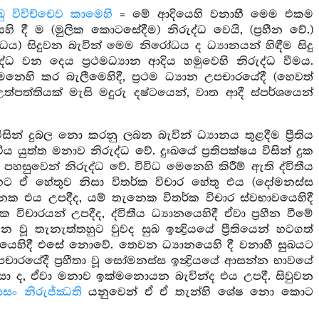
්‍ඛු විවිච්චෙව කාමෙහි
= මේ ආදියෙහි වනාහී මෙම එකම
ෙහි දී ම (මුලික කොටසේදීම) නිරුද්ධ වෙයි, (ප්‍රහීන වේ.)
) සිදුවන බැවින් මෙම නිරෝධය ද ධ්‍යානයන් හිඳීම සිදු
ධ වන දෙය ප්‍රථමධ්‍යාන ආදිය හමුවෙහි නිරුද්ධ වීමය.
හි කර බැලීමෙහිදී, ප්‍රථම ධ්‍යාන උපචාරයේදී (හෙවත්
වත උත්පත්තියක් මැසි මදුරු දෂ්ටයෙන්, වාත ආදී ස්පර්ශයෙන්
ිසින් දුබල නො කරනු ලබන බැවින් ධ්‍යානය තුළදීම ප්‍රීතිය
 යුත්ත මනාව නිරුද්ධ වේ. දුඃඛයේ ප්‍රතිපක්ෂය විසින් දුක
ය පහසුවෙන් නිරුද්ධ වේ. විවිධ මෙනෙහි කිරීම් ඇති ද්විතීය
්තා හට ඒ හේතුව නිසා විතර්ක විචාර හේතු එය (දෝමනස්ස
තැනෙක එය උපදීද, යම් තැනෙක විතර්ක විචාර ස්වභාවයෙහිදී
 විචාරයන් උපදීද, ද්විතීය ධ්‍යානයෙහිදී ඒවා ප්‍රහීන වීමේ
තැනැත්තහුට වුවද සුඛ ඉන්‍ද්‍රියයේ ප්‍රීතියෙන් හටගත්
යානයෙහිදී එසේ නොවේ. තෙවන ධ්‍යානයෙහි දී වනාහී සුඛයට
උපචාරයේදී ප්‍රහීතා වූ සෝමනස්ස ඉන්‍ද්‍රියයේ ආසන්න භාවයේ
සා ද, ඒවා මනාව ඉක්මනොයන බැවින්ද එය උපදී. සිවුවන
රිසෙසං නිරුජ්ඣති
යනුවෙන් ඒ ඒ තැන්හි ශේෂ නො කොට