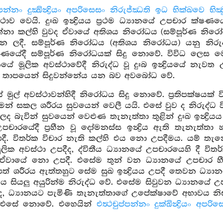
්පන්නං දුක්‍ඛින්‍ද්‍රියං අපරිසෙසං නිරුජ්ඣති ඉධ භික්ඛවෙ භික
ථාව වෙයි. දුඃඛ ඉන්‍ද්‍රියය ප්‍රථම ධ්‍යානයේ උපචාර ක්ෂණය
නා කල්හි වුවද ඒවායේ අතිශය නිරෝධය (සම්පූර්ණ නිරෝධය
න ලදී. සම්පූර්ණ නිරෝධය (අතිශය නිරෝධය) යනු නිරුද්
ණයේදී සම්පූර්ණ නිරෝධයක් සිදු නොවේ. විවිධ ලෙස මෙනෙ
යානයේ මූලික අවස්ථාවේදී නිරුද්ධ වූ දුඃබ ඉන්‍ද්‍රියයේ නැ
ූ තාපයෙන් සිදුවන්නේය යන බව අවබෝධ වේ.
ේ මුල් අවස්ථාවන්හිදී නිරෝධය සිදු නොවේ. ප්‍රතිපක්ෂයක් ව
මෙන් සකල ශරීරය සුවයෙන් වෙලී යයි. එසේ වුව ද නිරුද්ධ විය
ද බැවින් සුවයෙන් වෙළුණ තැනැත්තා තුළින් දුඃඛ ඉන්‍ද්‍රිය
උපචාරයේදී ප්‍රහීන වූ දෝමනස්ස ඉන්‍ද්‍රිය ඇති තැනැත
ය) උපදී. විතර්ක විචාර නැති කල්හි එය නො උපදීමය. යම් 
ලික අවස්ථා උපදීද, ද්විතීය ධ්‍යානයේ උපචාරයෙහි දී විතර්ක
වායේ නො උපදී. එසේම තුන් වන ධ්‍යානයේ උපචාර හීන වූ 
ත් ශරීරය ඇත්තහුට සේම සුඛ ඉන්‍ද්‍රියය උපදී තෙවන ධ්‍
‍රීතිය සියලු අයුරින්ම නිරුද්ධ වේ. එසේම සිවුවන ධ්‍යානයේ 
ද, ධ්‍යානයට පැමිණි තැනැත්තාගේ උපේක්ෂාවේ අභාවය නි
දී එසේ නොවේ. එහෙයින්
එත්‍ථචුප්පන්නං දුක්ඛින්‍ද්‍රියං අප