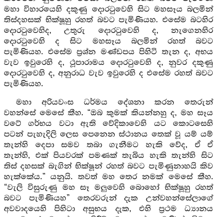
මහා විහාරයෙහි දකුණු දොරටුවෙහි සිට මහසෑය බලමින්
තිස්දහසක් භික්ෂූහු රහත් බවට පැමිණියහ. එසේම බටහිර
දොරටුවෙහිද, උතුරු දොරටුවෙහි ද, නැගෙනහිර
දොරටුවෙහි ද සිට මහසෑය බලමින් රහත් බවට
පැමිණියහ. එසේම ප්‍රශ්න මණ්ඩපය පිහිටි තැන ද, අභය
වැව ඉවුරෙහි ද, ථූපාරාමය දොරටුවෙහි ද, නුවර දකුණු
දොරටුවෙහි ද, අනුරාධ වැව ඉවුරෙහි ද එසේම රහත් බවට
පැමිණියහ.
මහා අරියවංස ධර්මය දේශනා කරන තෙරුන්
වහන්සේ මෙසේ කීහ. “ඔබ කුමක් කියන්නහු ද, මහ සෑය
වටේ ගර්භය වටා ඇති වේදිකාවෙහි යට කොටසෙහි
පටන් පැහැදිලි ලෙස පෙනෙන ස්ථානය තෙක් වූ යම් යම්
තැන්හි දෙපා සමව තබා ගැනීමට හැකි වේද, ඒ ඒ
තැන්හි, එක් පියවරක් පමණක් තැබිය හැකි තැන්හි සිට
තිස් දහසක් බැගින් භික්ෂූන් රහත් බවට පැමිණුනාහයි කිව
හැක්කේය.” යනුයි. තවත් මහ තෙර නමක් මෙසේ කීහ.
“වැලි විසුරුණු මහ සෑ මලුවෙහි බොහෝ භික්ෂූහු රහත්
බවට පැමිණියහ” තෙරවරුන් දැක උන්වහන්සේලාගේ
අවවාදයෙහි පිහිටා අසුභය දැක, එහි ප්‍රථම ධ්‍යානය