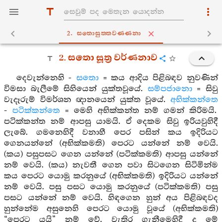
2. සතොසුත‍්තවණ‍්ණනා
2. සතො සූත්‍ර වර්ණනාව
දෙවැන්නෙහි -
සතො
= කය ආදිය පිළිබඳව නුවණින්
විමසා බැලීමේ සිහියෙන් යුක්තවූයේ.
සම්පජානො
= සිවු
වැදෑරුම් විමර්ශන ඥානයෙන් යුක්ත වූයේ.
අභික්කන්තෙ
-
පටික්කන්තෙ
= මෙහි අභික්කන්ත නම් ගමන් කිරිමයි.
පටික්කන්ත නම් ආපසු යාමයි. ඒ දෙකම සිවු ඉරියවුහිදී
ලැබේ. ගමනෙහිදී වනාහී පෙර පසින් කය ඉදිරියට
ගෙනයන්නේ (අභික්කමති) පෙරට යන්නේ නම් වෙයි.
(කය) පසුපසට ගෙන යන්නේ (පටික්කමති) ආපසු යන්නේ
නම් වෙයි. (කය) නැවතී ගෙන පවා සිටගෙන සිටිමින්ම
කය පෙරට යොමු කරනුයේ (අභික්කමති) ඉදිරියට යන්නේ
නම් වෙයි. පසු පසට යොමු කරනුයේ (පටික්කමති) පසු
පසට යන්නේ නම් වෙයි. හිඳගෙන හුන් අය පිළිබඳවද
හුන්නේම අසුනෙහි පෙරට යොමු වූයේ (අභික්කමති)
“පෙරට යයි” නම් වේ. වැතිර ගැනීමෙහිදී ද මේ