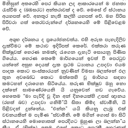
මිනිසුන් අතරෙහි පෙර කියන ලද ආකාරයෙන් ම ජනතා
රැස්වීම ද (බඹසරට) අන්තරාවක් ද වේ. මෙසේ ඒ ස්ථානය
අයහපත් වේ. අනතුර නැති කල්හි යහපත් වේ. මහ පිරිස
පිරිවරා ගත් තෙරවරුන්ගේ දර්ශනයෙහි මේ පිළිවෙළම
වේ.
අශුභ දර්ශනය ද ප්‍රයෝජනවත්ය. එහි අරුත පැහැදිලිව
දැක්වීමට මේ කථාව ඉදිරිපත් කෙරේ. එක්තරා තරුණ
භික්ෂුවක් හෙරණ නමක්ද රැගෙන දැහැටි සොයනු පිණිස
ගියේය. හෙරණ තෙමේ මාර්ගයෙන් ඉවත් වී පෙරටුව
යන්නේ අසුභ දෙයක් දැක ප්‍රථම ධ්‍යානය උපදවා එයම
පාදක කොට සංස්කාරයන් නුවණින් විමසා බලන්නේ ඵල
තුන අවබෝධ කොට මත්තෙහි වූ මාර්ගය සඳහා
කමටහන් දරාගෙන සිටියේය. තරුණ භික්ෂුව ඔහු නො
දක්නේ සාමණේරයෙනි යි යනුවෙන් හඩ ගෑවේය.
හෙතෙම “මා පැවිදි වූ දින අන් දිනයෙක්හි උසස් ඥානය
(රහත් බව) උපදවා ගනිමි”යි සිතා කිම්ද ස්වාමීනි, යි
පිළිවදන් දුන්නේය. “එන්න” යයි කියනු ලැබූ එක්
වචනයකින් ම පැමිණ “ස්වාමීනි. මේ මගින් ගොස් මා සිටි
ස්ථානයෙහි මොහොතක් පෙරදිගට මුහුණ ලා බලන්න”ය
කීය. ඒ (භික්ෂු) තෙම එසේ කොට පෙරකී හෙරණුන්