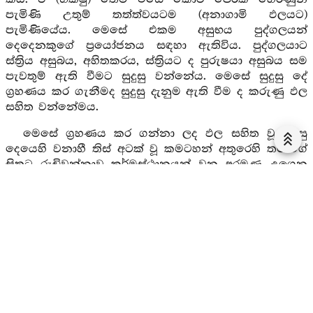
පැමිණි උතුම් තත්ත්වයටම (අනාගාමි ඵලයට)
පැමිණියේය. මෙසේ එකම අසුභය පුද්ගලයන්
දෙදෙනකුගේ ප්‍රයෝජනය සඳහා ඇතිවිය. පුද්ගලයාට
ස්ත්‍රිය අසුබය, අහිතකරය, ස්ත්‍රියට ද පුරුෂයා අසුබය සම
පැවතුම් ඇති වීමට සුදුසු වන්නේය. මෙසේ සුදුසු දේ
ග්‍රහණය කර ගැනීමද සුදුසු දැනුම ඇති වීම ද කරුණු ඵල
සහිත වන්නේමය.
මෙසේ ග්‍රහණය කර ගන්නා ලද ඵල සහිත වූ සුදුසු
දෙයෙහි වනාහී තිස් අටක් වූ කමටහන් අතුරෙහි තමාගේ
සිතට රුචිවන්නාවූ කර්මස්ථානයන් වන අරමුණු උගෙන
ගෙන පිඬු පිණිස හැසිරීමෙහිදී කර්මස්ථානාරම්මණයන්
(සිතින්) රැගෙන ගමන් කිරිම ගෝචර සම්පජඤ්ඤ
(දැනුවත් බව ඇතිවම ගොදුරු ගමෙහි හැසිරීම) නම් වේ.
එහි පැහැදිලි බව සඳහා මේ සතර දැන ගත යුතුය.
මෙහි ඇතැම් භික්ෂු නමක් (කමටහන) රැගෙන යයි. ආපසු
නොගෙනෙයි. තවත් භික්ෂු නමක් (කමටහන) ගෙනෙයි.
එහෙත් ගෙන නොයයි. තවද භික්ෂු නමක් (කමටහන)
රැගෙන නොයන්නේද නො ගෙනෙන්නේද වෙයි. තවත්