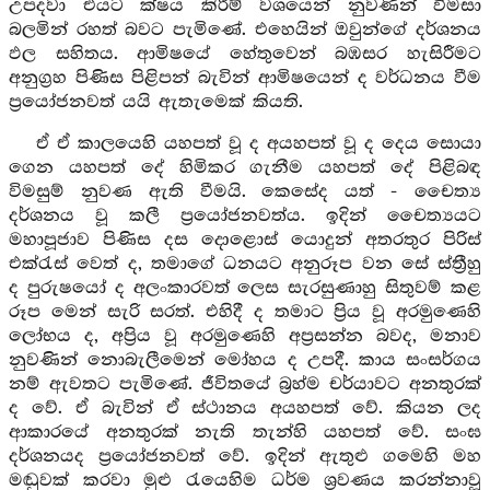
උපදවා එයට ක්ෂය කිරීම් වශයෙන් නුවණින් විමසා
බලමින් රහත් බවට පැමිණේ. එහෙයින් ඔවුන්ගේ දර්ශනය
ඵල සහිතය. ආමිෂයේ හේතුවෙන් බඹසර හැසිරීමට
අනුග්‍රහ පිණිස පිළිපන් බැවින් ආමිෂයෙන් ද වර්ධනය වීම
ප්‍රයෝජනවත් යයි ඇතැමෙක් කියති.
ඒ ඒ කාලයෙහි යහපත් වූ ද අයහපත් වූ ද දෙය සොයා
ගෙන යහපත් දේ හිමිකර ගැනීම යහපත් දේ පිළිබඳ
විමසුම් නුවණ ඇති වීමයි. කෙසේද යත් - චෛත්‍ය
දර්ශනය වූ කලී ප්‍රයෝජනවත්ය. ඉදින් චෛත්‍යයට
මහාපූජාව පිණිස දස දොළොස් යොදුන් අතරතුර පිරිස්
එක්රැස් වෙත් ද, තමාගේ ධනයට අනුරූප වන සේ ස්ත්‍රීහු
ද පුරුෂයෝ ද අලංකාරවත් ලෙස සැරසුණාහු සිතුවම් කළ
රූප මෙන් සැරි සරත්. එහිදී ද තමාට ප්‍රිය වූ අරමුණෙහි
ලෝභය ද, අප්‍රිය වූ අරමුණෙහි අප්‍රසන්න බවද, මනාව
නුවණින් නොබැලීමෙන් මෝහය ද උපදී. කාය සංසර්ගය
නම් ඇවතට පැමිණේ. ජීවිතයේ බ්‍රහ්ම චර්යාවට අනතුරක්
ද වේ. ඒ බැවින් ඒ ස්ථානය අයහපත් වේ. කියන ලද
ආකාරයේ අනතුරක් නැති තැන්හි යහපත් වේ. සංඝ
දර්ශනයද ප්‍රයෝජනවත් වේ. ඉදින් ඇතුළු ගමෙහි මහ
මඬුවක් කරවා මුළු රැයෙහිම ධර්ම ශ්‍රවණය කරන්නාවූ