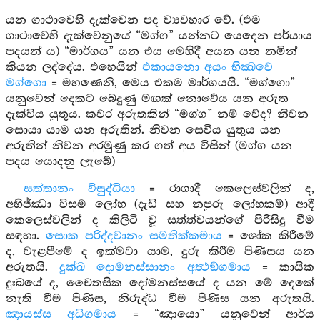
යන ගාථාවෙහි දැක්වෙන පද ව්‍යවහාර වේ. (එම
ගාථාවෙහි දැක්වෙනුයේ “මග්ග” යන්නට යෙදෙන පර්යාය
පදයන් ය) “මාර්ගය” යන එය මෙහිදී අයන යන නමින්
කියන ලද්දේය. එහෙයින්
එකායනො අයං භික්‍ඛවෙ
මග්ගො
= මහණෙනි, මෙය එකම මාර්ගයයි. “මග්ගො”
යනුවෙන් දෙකට බෙදුණු මඟක් නොවේය යන අරුත
දැක්විය යුතුය. කවර අරුතකින් “මග්ග” නම් වේද? නිවන
සොයා යාම යන අරුතින්. නිවන සෙවිය යුතුය යන
අරුතින් නිවන අරමුණු කර ගත් අය විසින් (මග්ග යන
පදය යොදනු ලැබේ)
සත්තානං විසුද්ධියා
= රාගාදී කෙලෙස්වලින් ද,
අභිජ්ඣා විසම ලෝභ (දැඩි සහ නපුරු ලෝභකම්) ආදී
කෙලෙස්වලින් ද කිලිටි වූ සත්ත්වයන්ගේ පිරිසිදු වීම
සඳහා.
සොක පරිද්දවානං සමතික්කමාය
= ශෝක කිරීමේ
ද, වැළපීමේ ද ඉක්මවා යාම, දුරු කිරීම පිණිසය යන
අරුතයි.
දුක්ඛ දොමනස්සානං අත්‍ථඞ්ගමාය
= කායික
දුඃඛයේ ද, චෛතසික දෝමනස්සයේ ද යන මේ දෙකේ
නැති වීම පිණිස, නිරුද්ධ වීම පිණිස යන අරුතයි.
ඤායස්ස අධිගමාය
= “ඤායො” යනුවෙන් ආර්ය