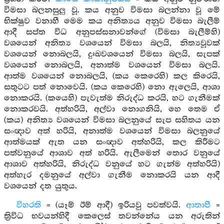
විමසා බලනසුලු වූ. කය අනුව විමසා බලන්නා වූ මේ
භික්ෂුව වනාහී මෙම කය අනිත්‍යය අනුව විමසා බැලීම්
ආදී සප්ත විධ අනුපස්සනාවන්ගේ (විමසා බැලීම්හි)
වශයෙන් අනිත්‍ය වශයෙන් විමසා බලයි, නිත්‍යවූවක්
වශයෙන් නොබලයි, දුඃඛවශයෙන් විමසා බලයි, සැපක්
වශයෙන් නොබලයි, අනාත්ම වශයෙන් විමසා බලයි.
ආත්ම වශයෙන් නොබලයි, (කය කෙරෙහි) කල කිරෙයි,
සතුටට පත් නොවෙයි. (කය කෙරෙහි) නො ඇලෙයි, ආශා
නොකරයි. (කයෙහි) පැවැත්ම නිරුද්ධ කරයි, හට ගැනීමක්
නොකරවයි. අත්හරියි, අල්වා නොගනියි, හෙ තෙම ඒ
(කය) අනිත්‍ය වශයෙන් විමසා බලනුයේ සැප සහිතය යන
සංඥාව අත් හරියි, අනාත්ම වශයෙන් විමසා බලනුයේ
ආත්මයක් ඇත යන සංඥාව අත්හරියි, කල කිරීමට
පත්වනුයේ ආශාව අත් හරියි. ඇලීමෙන් තොර වනුයේ
ආශාව අත්හරියි, නිරුද්ධ වනුයේ හට ගැන්ම අත්හරියි)
අත්හැර දමනුයේ අල්වා ගැනීම නොකරයි යන ආදී
වශයෙන් දත යුතුය.
විහරති
= (යෑම් ඊම් ආදී) ඉරියවු පවත්වයි.
ආතාපී
=
ත්‍රිවිධ භවයන්හිදී කෙලෙස් තවන්නේය යන අරුතින්