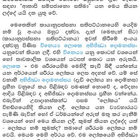
සඳහා “ආතාපි සම්පජානො සතිමා” යන මෙය කියන
ලද්දේ යයි දත යුතු වේ.
මෙතෙකින් කායානුපස්සනා සතිපට්ඨානයෙහි යෙදිම
නම් වූ අංගය ඔහුට දක්වා, දැන් (මෙතැන් සිට)
(කායානුපස්සනා සතිපට්ඨානය) ඉවත් කිරීමේ අංගය
දක්වනු පිණිස
විනෙය්‍ය ලොකෙ අභිජ්ඣා දොමනස්සං
යනුවෙන් කියන ලදී. එහි
විනෙය්‍ය
යනු කොටස් වශයෙන්
හෝ තාවකාලික වශයෙන් යටපත් කොට යන අරුතයි.
ලොකෙ
= එම ශරීරයෙහිම මෙහිදී කැඩී බිඳී යන්නේය
යන අර්ථයෙන් ශරීරය ලෝකය ලෙස අදහස් වේ. යම් සේ
වනාහී
අභිජ්ඣා දොමනස්සය
(දැඩි ලෝභය හා දොම්නස)
ප්‍රහීන වනුයේ කය පිළිබඳව පමණක් නොවේ ද, වේදනා
ආදිය පිළිබඳව ද අභිජ්ඣා දොමනස්සය ප්‍රහීන වන්නේය.
එබැවින් උපාදානස්කන්ධ පසම “ලෝකය” යයි
විභඞ්ගයෙහිදි කියන ලදී. ලෝකය යන ව්‍යවහාරයට
පැමිණි බැවින් හෝ ඒ ධර්මයන්ගේ අරුත් මතු කර ගැනීම්
වශයෙන් හෝ මෙය කියන ලදී. කුමක් කියන ලද්දේද යත්
- ලෝකය නම් කුමක්ද? තමාගේ ශරීරයම ලෝකය නම්
වෙයි. මෙයම මෙහි අර්ථය වේ. එම ලෝකයෙහි අභිජ්ඣා