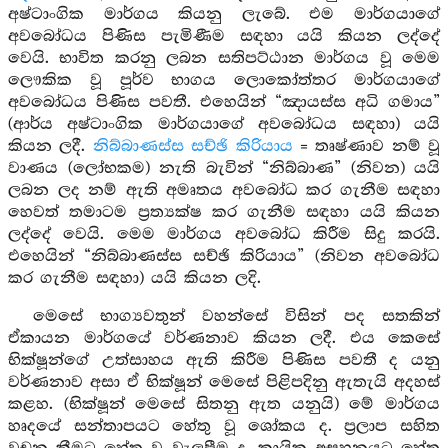
අෂ්ටාංගික මාර්ගය කියනු ලැබේ. එම මාර්ගයාගේ
අවබෝධය පිණිස පැමිණීම සඳහා යයි කියන ලද්දේ
වෙයි. භාවිත කරනු ලබන සතිපට්ඨාන මාර්ගය වූ මෙම
ලෞකික වූ පූර්ව භාගය ලොකෝත්තර මාර්ගයාගේ
අවබෝධය පිණිස පවතී. එහෙයින් “ඤායස්ස අධි ගමාය”
(ආර්ය අෂ්ටාංගික මාර්ගයාගේ අවබෝධය සඳහා) යයි
කියන ලදී.
නිබ්බාණස්ස සච්ඡි කිරියාය
= තෘෂ්ණාව නම් වූ
වාණය (ලෝභකම) නැති බැවින් “නිබ්බාණ” (නිවන) යයි
ලබන ලද නම් ඇති අමෘතය අවබෝධ කර ගැනීම සඳහා
හෙවත් තමාටම ප්‍රත්‍යක්ෂ කර ගැනීම සඳහා යයි කියන
ලද්දේ වෙයි. මෙම මාර්ගය අවබෝධ කිරීම සිදු කරයි.
එහෙයින් “නිබ්බාණස්ස සච්ඡි කිරියාය” (නිවන අවබෝධ
කර ගැනීම සඳහා) යයි කියන ලදි.
මෙසේ භාග්‍යවතුන් වහන්සේ විසින් පද සතකින්
ඒකායන මාර්ගයේ වර්ණනාව කියන ලදී. එය කෙසේ
භික්ෂූන්ගේ උත්සාහය ඇති කිරීම පිණිස පවතී ද යනු
වර්ණනාව අසා ඒ භික්ෂූන් මෙසේ පිළිපදිනු ඇතැයි අදහස්
කළහ. (භික්ෂූන් මෙසේ සිතනු ඇත යනුයි) මේ මාර්ගය
හෘදයේ සන්තාපයට හේතු වූ ශෝකය ද. ප්‍රලාප සහිත