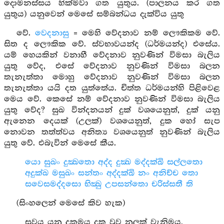
දොමනස්සය හික්මවා ගත යුතුය. (පාලනය කර ගත
යුතුය) යනුවෙන් මෙසේ සම්බන්ධය දැක්විය යුතු
වේ.
වෙදනාසු
= මෙහි වේදනාව නම් ලෞකිකම වේ.
සිත ද ලෞකික වේ. ස්වභාවයන්ද (ධර්මයන්ද) එසේය.
යම් හෙයකින් වනාහී වේදනාව නුවණින් විමසා බැලිය
යුතු වේද, එසේ වේදනාව නුවණින් විමසා බලන
තැනැත්තා මොහු වේදනාව නුවණින් විමසා බලන
තැනැත්තා යයි දත යුත්තේය. චිත්ත ධර්මයන්හි පිළිවෙළ
මෙය වේ. කෙසේ නම් වේදනාව නුවණින් විමසා බැලිය
යුතු වේද? සුඛ වින්දනයන් දුක් වශයෙනුත්, දුක් යනු
ඇනෙන දෙයක් (උලක්) වශයෙනුත්, දුක හෝ සැප
නොවන තත්ත්වය අනිත්‍ය වශයෙනුත් නුවණින් බැලිය
යුතු වේ. එබැවින් මෙසේ කීය.
යො සුඛං දුක්‍ඛතො අද්ද දුක්‍ඛ මද්දක්ඛි සල්ලතො
අදුක්ඛ මසුඛං සන්තං අද්දක්ඛි නං අනිච්ච තො
සවෙසමද්දසො භික්‍ඛු උපසන්තො චරිස්සතී ති
(සිංහලෙන් මෙසේ කිව හැක)
සුවය යනු දුකමය දුක වුව නුලක් වැනිමය,