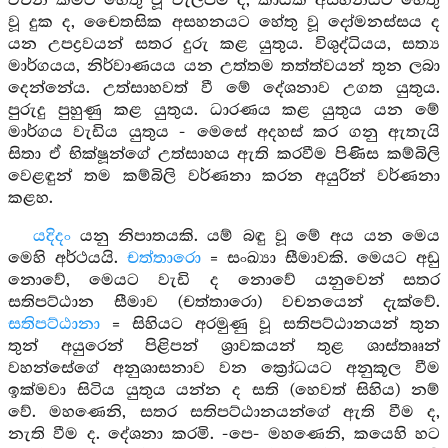
වචන කීමට හේතු වූ වැලපීම ද, කායික අසහනයට හේතු
වූ දුක ද, චෛතසික අසහනයට හේතු වූ දෝමනස්සය ද
යන උපද්‍රවයන් සතර දුරු කළ යුතුය. විශුද්ධියය, සත්‍ය
මාර්ගයය, නිර්වාණයය යන උත්තම තත්ත්වයන් තුන ලබා
දෙන්නේය. උත්සාහවත් වී මේ දේශනාව උගත යුතුය.
පුරුදු පුහුණු කළ යුතුය. ධාරණය කළ යුතුය යන මේ
මාර්ගය වැඩිය යුතුය - මෙසේ අදහස් කර ගනු ඇතැයි
සිතා ඒ භික්ෂූන්ගේ උත්සාහය ඇති කරවීම පිණිස කම්බිලි
වෙළඳුන් තම කම්බිලි වර්ණනා කරන අයුරින් වර්ණනා
කළහ.
යදිදං
යනු නිපාතයකි. යම් බඳු වූ මේ අය යන මෙය
මෙහි අර්ථයයි.
චත්තාරො
= සංඛ්‍යා සීමාවකි. මෙයට අඩු
නොවේ, මෙයට වැඩි ද නොවේ යනුවෙන් සතර
සතිපට්ඨාන සීමාව (චත්තාරො) වචනයෙන් දැක්වේ.
සතිපට්ඨානා
= සිහියට අරමුණු වූ සතිපට්ඨානයන් තුන
තුන් අයුරෙන් පිළිපන් ශ්‍රාවකයන් තුළ ශාස්තෲන්
වහන්සේගේ අනුශාසනාව වන ක්‍රෝධයට අනුකූල වීම
ඉක්මවා සිටිය යුතුය යන්න ද සති (හෙවත් සිහිය) නම්
වේ. මහණෙනි, සතර සතිපට්ඨානයන්ගේ ඇති වීම ද,
නැති වීම ද. දේශනා කරමි. -පෙ- මහණෙනි, කයෙහි හට