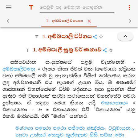
1. අම‍්බපාලිවග‍්ගො
1. අම්බපාලි වර්ගය
1. අම්බපාලි සූත්‍ර වර්ණනාව
සතිපට්ඨාන සංයුත්තයේ පළමු වැන්නෙහි -
අම්බපාලිවනෙ
= රූපය නිසා ජීවත් වන (වෛශ්‍යා ස්ත්‍රියක
වන) අම්බපාලි නම් වූ තැනැත්තිය විසින් රෝපණය කරන
ලද අඹවනයෙහි එය ඇයගේ උයන විය. ඕ තොමෝ
ශාස්තෲන් වහන්සේගේ ධර්ම දේශනය අසා ප්‍රසන්න සිත්
ඇතිව එහි විහාරයක් කරවා තථාගතයන් වහන්සේට පවරා
දුන්නාය. ඒ සඳහා මෙය කියන ලදී.
එකායනායං
=
එකායනො + අ = එකායනො එහි “එකායනො” යනු
එකම මාර්ගයයි. එහි “මග්ග” යන්නට
මග්ගො පන්‍ථො පථො පජ්ජො අඤ්ජසං වටුමායනං,
නාවා උත්තර සෙතූච කුල්ලොච භිසි සඞ්ක මො