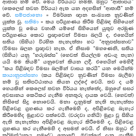
ආතාප නම් වේ. මෙය වීර්යයට නමකි. ඔහුට “ආතාපය”
(කෙලෙස් තවන වීර්යය) ඇත යන අදහසින් “ආතාපී” නම්
වේ.
සම්පජානො
= විමර්ශන ඥාන සංඛ්‍යාත නුවණින්
යුක්ත වූ.
සතිමා
= කය පරිග්‍රහණය කිරීම පිළිබඳ සිහියෙන්
යුක්ත වූ මෙය වනාහී යම්සේ සිහියෙන් යුතුව අරමුණ
පරිග්‍රහණය කොට ප්‍රඥාවෙන් විමසා බලයි ද, එහෙයින්
සතිය (සිහිය) විරහිත තැනැත්තා හට “අනුපස්සනාව”
(විමසා බලන ප්‍රඥාව) නැත. ඒ නිසාම “මහණෙනි, සතිය
(සිහිය) යනු “හරුබස්ස” (හෙවත් සියල්ලම අඩංගු තැන)
යයි මම කියමි” යනුවෙන් කියන ලදී. එහෙයින් මෙහිදී
“කය පිළිබඳව විමසා බලමින් වාසය කරයි” යන මෙයින්ම
කායානුපස්සනා
(කය පිළිබඳව නුවණින් විමසා බැලීම)
නම් වූ සතිපට්ඨානය කියන ලද්දේ වෙයි. තව ද යම්
හෙයකින් කෙලෙස් තවන වීර්යය නැත්තේද, ඔහුගේ සසර
අවසානය කෙටිකර ගැනීම අනතුරු දායක වෙයි. (හෙවත්)
නිසිසේ සිදු නොවෙයි. මනා දැනුමක් නැති තැනැත්තා
පිළිවෙළ ග්‍රහණය කර ගැනීමෙහි ද, අපිළිවෙළ බැහැර
කිරීමෙහිද මුළාවට පත්වෙයි. (වරදවා ගනියි) මුළා වූ සිහිය
ඇති තැනැත්තා අපිළිවෙළ බැහැර කිරීමෙහි ද, පිළිවෙළ
ග්‍රහණය කර ගැනීමෙහි ද අසමත් වෙයි. ඒ නිසා ඔහුට ඒ
කර්මස්ථානය සමෘද්ධ නොවේ. ඔවුන්ගේ දැන ගැනීම