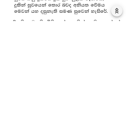
දුකින් සුවයෙන් තොර බවද අනියත වේමය
මෙවන් යහ දසුනැති සමණ සුවෙන් හැසිරේ.
මේ සියලුම සිතුවිලි දුක් ලෙසින් දැකිය යුත්තේය.
මෙසේ කියන ලද්දේ වෙයි. “විඳගනු ලබන්නාවූ යමක්
වේද, ඒ සියල්ලම දුක් සහිත වේයයි කියමි” යනුවෙනි.
“සැපය යනු දුකක්මය” යනුවෙන් ද නුවණින් බැලිය යුතුය.
මෙසේ කියන ලද්දේ වෙයි. ඇවැත් විශාඛයෙනි. සුවය
වනාහී වේදනා වශයෙන් ම සිටී. සුඛයේ විපරිණාමය
දුකක්ම වේ යන ආදී වශයෙන් සියල්ල විස්තර කළ යුතුය.
තව ද අනිත්‍ය ආදි සත නුවණින් මෙනෙහි කර බැලීම්
වශයෙන් ද විමසිය යුතුය.
චිත්ත ධර්මයන්හිදී (චිත්ත ස්වභාවයන්හිදී) සිත වූ කලී
අරමුණු පිළිබඳ අධිපති බව, උත්පත්තිය සමග ඇතිවීම,
කර්මය විපාකය ක්‍රියාව ආදි විවිධ භේදයන්ගේද,
අනිත්‍යතා ආදී ලෙසින් නුවණින් විමසා බලන්නවුන්ගේ ද,
රාගය සහිත වූවන්ගේ ද යන ආදී භේදයන්ගේ වශයෙන් ද
විමසා බැලිය යුතුය. ධර්මයන් වූ කලී ස්වලක්ෂණ හා
සමාන ලක්ෂණයන්ගේ ද, ශූන්‍ය ධර්මයාගේ අනිත්‍යතා
ආදී සත නුවණින් බලන්නවුන්ගේ ද. අධ්‍යාත්මය