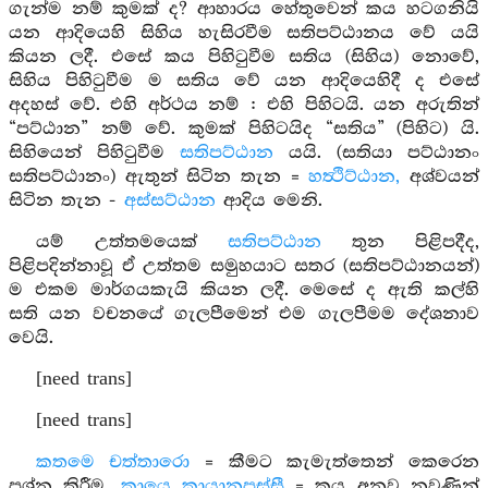
ගැන්ම නම් කුමක් ද? ආහාරය හේතුවෙන් කය හටගනියි
යන ආදියෙහි සිහිය හැසිරවීම සතිපට්ඨානය වේ යයි
කියන ලදී. එසේ කය පිහිටුවීම සතිය (සිහිය) නොවේ,
සිහිය පිහිටුවීම ම සතිය වේ යන ආදියෙහිදී ද එසේ
අදහස් වේ. එහි අර්ථය නම් : එහි පිහිටයි. යන අරුතින්
“පට්ඨාන” නම් වේ. කුමක් පිහිටයිද “සතිය” (පිහිට) යි.
සිහියෙන් පිහිටුවීම
සතිපට්ඨාන
යයි. (සතියා පට්ඨානං
සතිපට්ඨානං) ඇතුන් සිටින තැන =
හත්‍ථිට්ඨාන,
අශ්වයන්
සිටින තැන -
අස්සට්ඨාන
ආදිය මෙනි.
යම් උත්තමයෙක්
සතිපට්ඨාන
තුන පිළිපදීද,
පිළිපදින්නාවූ ඒ උත්තම සමුහයාට සතර (සතිපට්ඨානයන්)
ම එකම මාර්ගයකැයි කියන ලදී. මෙසේ ද ඇති කල්හි
සති යන වචනයේ ගැලපීමෙන් එම ගැලපීමම දේශනාව
වෙයි.
[need trans]
[need trans]
කතමෙ චත්තාරො
= කීමට කැමැත්තෙන් කෙරෙන
ප්‍රශ්න කිරීම.
කායෙ කායානුපස්සී
= කය අනුව නුවණින්