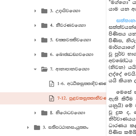
“මග්ගො” ය
යාම යන අර
3. උදායිවග‍්ගො
සත්තානං 
4. නීවරණවග‍්ගො
සත්ත්වයන්ග
පිණිසය යන
5. චක‍්කවත‍්තිවග‍්ගො
පිණිස, නි
මාර්ගයාගේ
වූ පූර්ව 
6. බොජ‍්ඣඞ‍්ගවග‍්ගො
අවබෝධය ස
(නිවන) යය
7. ආනාපානවග‍්ගො
ලද්දේ වෙය
යයි කියන ල
1-6. අට‍්ඨිකසුත‍්තාදිවණ‍්ණනා
මෙසේ භ
7-12. පුළවකසුත‍්තානිවණ‍්ණනා
ඇති කිරීම
යනුයි) මේ
වූ දුක ද,
8. නිරොධවග‍්ගො
නිර්වාණයය
ධාරණය කළ 
3. සතිපට‍්ඨානසංයුත‍්තං
පිණිස කම්බ