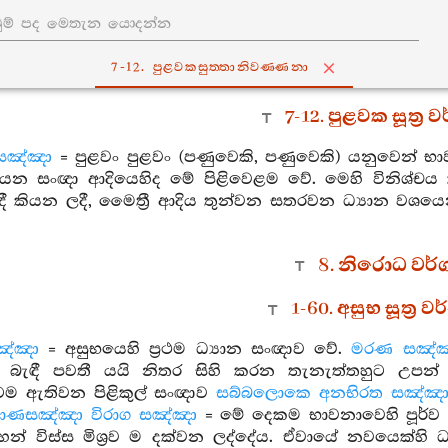
7-12. පුළවකසුත‍්තානිවණ‍්ණනා
7-12. පුළවක සූත්‍ර
සඤ්ඤා
= පුළවං පුළවං (පණුවෙකි, පණුවෙකි) යනුවෙන් භ
 යන සංඥා ආදියෙහිද මේ පිළිවෙළම වේ. මෙහි විනිශ්චය 
 දී කියන ලදී, මෛත්‍රී ආදිය තුන්වන සතරවන ධ්‍යාන වශ
8. නිරොධ වර්
1-60. අසුභ සූත්‍ර 
ඤ්ඤා
= අසුභයෙහි ප්‍රථම ධ්‍යාන සංඥාව වේ.
මරණ සඤ්
බැඳී පවතී යයි නිතර සිහි කරන තැනැත්තහුට උප
හටම ඇතිවන පිළිකුල් සංඥාව
සබ්බලොකෙ අනභිරත සඤ්ඤ
ාණසඤ්ඤා විරාග සඤ්ඤා
= මේ දෙකම භාවනාවෙහි පූර්ව
් විස්ස මිශ්‍රව ම දක්වන ලද්දේය. ඒවායේ නවයෙක්හි ධ්