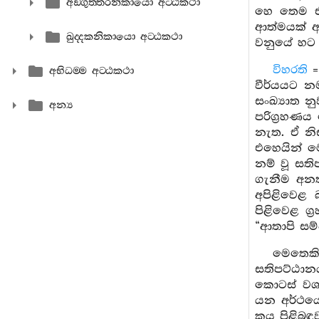
අඞ‍්ගුත‍්තරනිකායො අට‍්ඨකථා
හෙ තෙම ඒ 
ආත්මයක් ඇ
ඛුද‍්දකනිකායො අට‍්ඨකථා
වනුයේ හට 
විහරති
=
අභිධම‍්ම අට‍්ඨකථා
වීර්යයට න
සංඛ්‍යාත න
අන්‍ය
පරිග්‍රහණය
නැත. ඒ නි
එහෙයින් ම
නම් වූ සත
ගැනීම අනත
අපිළිවෙළ 
පිළිවෙළ ග
“ආතාපි සම
මෙතෙකි
සතිපට්ඨාන
කොටස් වශ
යන අර්ථය
කය පිළිබඳ