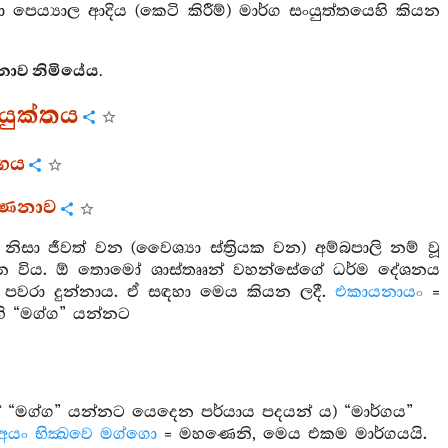
ා පෙය්‍යාල ආදිය (කෙටි කිරීම්) මාර්ග සංයුත්තයෙහි කියන
නාව නිමියේය.
ංයුක්තය
්ගය
වර්ණනාව
ිසා ජීවත් වන (වෛශ්‍යා ස්ත්‍රියක වන) අම්බපාලි නම් වූ
 විය. ඕ තොමෝ ශාස්තෲන් වහන්සේගේ ධර්ම දේශනය
ට පවරා දුන්නාය. ඒ සඳහා මෙය කියන ලදී.
එකායනායං
=
ි “මග්ග” යන්නට
ේ “මග්ග” යන්නට යෙදෙන පර්යාය පදයන් ය) “මාර්ගය”
ං භික්‍ඛවෙ මග්ගො
= මහණෙනි, මෙය එකම මාර්ගයයි.