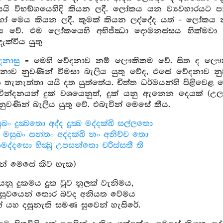
ි විභඞ්ගයෙහිදි කියන ලදී. ලෝකය යන ව්‍යවහාරයට පැ
ෝ මෙය කියන ලදී. කුමක් කියන ලද්දේද යත් - ලෝකය 
ථය වේ. එම ලෝකයෙහි අභිජ්ඣා දොමනස්සය හික්මවා 
ැක්විය යුතු
දනාසු
= මෙහි වේදනාව නම් ලෞකිකම වේ. සිත ද ලෞකික
නාව නුවණින් විමසා බැලිය යුතු වේද, එසේ වේදනාව න
 තැනැත්තා යයි දත යුත්තේය. චිත්ත ධර්මයන්හි පිළිවෙළ
වින්දනයන් දුක් වශයෙනුත්, දුක් යනු ඇනෙන දෙයක් (උ
ුවණින් බැලිය යුතු වේ. එබැවින් මෙසේ කීය.
ඛං දුක්‍ඛතො අද්ද දුක්‍ඛ මද්දක්ඛි සල්ලතො
ඛ මසුඛං සන්තං අද්දක්ඛි නං අනිච්ච තො
ද්දසො භික්‍ඛු උපසන්තො චරිස්සතී ති
ෙන් මෙසේ කිව හැක)
යනු දුකමය දුක වුව නුලක් වැනිමය,
න් සුවයෙන් තොර බවද අනියත වේමය
 යහ දසුනැති සමණ සුවෙන් හැසිරේ.