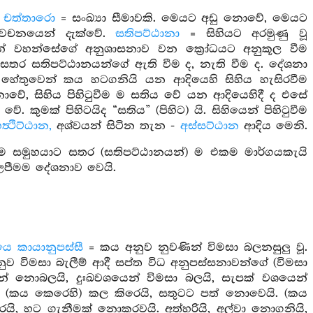
.
චත්තාරො
= සංඛ්‍යා සීමාවකි. මෙයට අඩු නොවේ, මෙයට
 වචනයෙන් දැක්වේ.
සතිපට්ඨානා
= සිහියට අරමුණු වූ
්තෲන් වහන්සේගේ අනුශාසනාව වන ක්‍රෝධයට අනුකූල වීම
, සතර සතිපට්ඨානයන්ගේ ඇති වීම ද, නැති වීම ද. දේශනා
හේතුවෙන් කය හටගනියි යන ආදියෙහි සිහිය හැසිරවීම
ොවේ, සිහිය පිහිටුවීම ම සතිය වේ යන ආදියෙහිදී ද එසේ
. කුමක් පිහිටයිද “සතිය” (පිහිට) යි. සිහියෙන් පිහිටුවීම
ත්‍ථිට්ඨාන,
අශ්වයන් සිටින තැන -
අස්සට්ඨාන
ආදිය මෙනි.
ත්තම සමුහයාට සතර (සතිපට්ඨානයන්) ම එකම මාර්ගයකැයි
ලපීමම දේශනාව වෙයි.
ෙ කායානුපස්සී
= කය අනුව නුවණින් විමසා බලනසුලු වූ.
ුව විමසා බැලීම් ආදී සප්ත විධ අනුපස්සනාවන්ගේ (විමසා
යෙන් නොබලයි, දුඃඛවශයෙන් විමසා බලයි, සැපක් වශයෙන්
 (කය කෙරෙහි) කල කිරෙයි, සතුටට පත් නොවෙයි. (කය
ි, හට ගැනීමක් නොකරවයි. අත්හරියි, අල්වා නොගනියි,