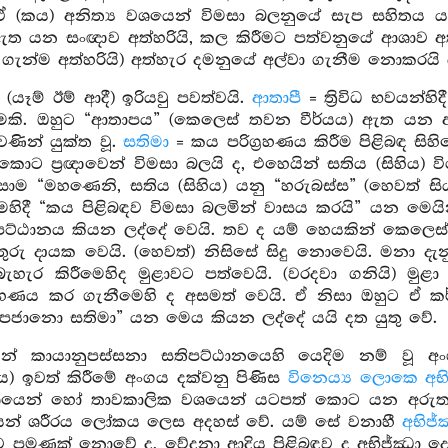
(කය) අනිත්‍ය වශයෙන් විමසා බලනුයේ සැප සහිතය ය
ත යන සංඥාව අත්හරියි, කල කිරීමට පත්වනුයේ ආශාව අත්
ගැන්ම අත්හරියි) අත්හැර දමනුයේ අල්වා ගැනීම නොකරයි
 (යෑම් ඊම් ආදී) ඉරියවු පවත්වයි.
ආතාපී
= ත්‍රිවිධ භවයන
මකි. ඔහුට “ආතාපය” (කෙලෙස් තවන වීර්යය) ඇත යන අ
ුවණින් යුක්ත වූ.
සතිමා
= කය පරිග්‍රහණය කිරීම පිළිබඳ සිහ
 කොට ප්‍රඥාවෙන් විමසා බලයි ද, එහෙයින් සතිය (සිහිය) 
සාම “මහණෙනි, සතිය (සිහිය) යනු “හරුබස්ස” (හෙවත් සි
ෙහිදී “කය පිළිබඳව විමසා බලමින් වාසය කරයි” යන මෙය
ිපට්ඨානය කියන ලද්දේ වෙයි. තව ද යම් හෙයකින් කෙලෙ
ුරු දායක වෙයි. (හෙවත්) නිසිසේ සිදු නොවෙයි. මනා දැන
බැහැර කිරීමෙහිද මුළාවට පත්වෙයි. (වරදවා ගනියි) මුළා
්‍රහණය කර ගැනීමෙහි ද අසමත් වෙයි. ඒ නිසා ඔහුට ඒ 
්පජානො සතිමා” යන මෙය කියන ලද්දේ යයි දත යුතු වේ.
න් කායානුපස්සනා සතිපට්ඨානයෙහි යෙදිම නම් වූ අංග
ය) ඉවත් කිරීමේ අංගය දක්වනු පිණිස
විනෙය්‍ය ලොකෙ අභ
යෙන් හෝ තාවකාලික වශයෙන් යටපත් කොට යන අරුත
ෙන් ශරීරය ලෝකය ලෙස අදහස් වේ. යම් සේ වනාහී
අභිජ
ව පමණක් නොවේ ද, වේදනා ආදිය පිළිබඳව ද අභිජ්ඣා දො