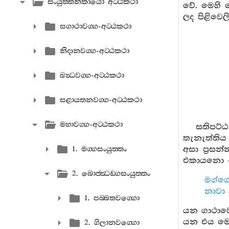
සංයුත‍්තනිකායො අට‍්ඨකථා
වේ. මෙහි ස
ලද පිළිවෙල
සගාථාවග‍්ග-අට‍්ඨකථා
නිදානවග‍්ග-අට‍්ඨකථා
ඛන්‍ධවග‍්ග-අට‍්ඨකථා
සළායතනවග‍්ග-අට‍්ඨකථා
මහාවග‍්ග-අට‍්ඨකථා
සතිපට්
තැනැත්ති
අසා ප්‍රස
1. මග‍්ගසංයුත‍්තං
එකායනො + 
2. බොජ‍්ඣඞ‍්ගසංයුත‍්තං
මග්ග
නාවා 
1. පබ‍්බතවග‍්ගො
යන ගාථාවෙ
යන එය මෙහ
2. ගිලානවග‍්ගො