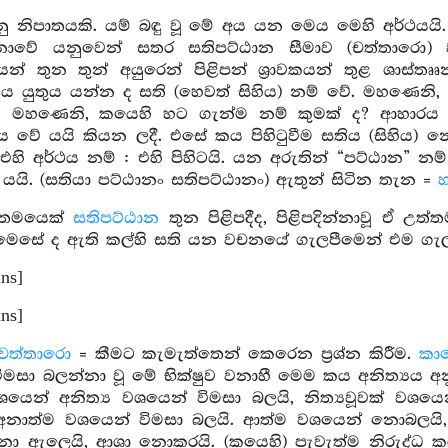
ු නිපාතයකි. යම් බඳු වූ මේ අය යන මෙය මෙහි අර්ථයයි
ොවේ යනුවෙන් සතර සතිපට්ඨාන සීමාව (චත්තාරො)
යන් තුන තුන් අයුරෙන් පිළිපන් ශ්‍රාවකයන් තුළ ශාස
ටිය යුතුය යන්න ද සති (හෙවත් සිහිය) නම් වේ. මහණෙනි
- මහණෙනි, කයෙහි හට ගැන්ම නම් කුමක් ද? ආහාරය 
ය වේ යයි කියන ලදී. එසේ කය පිහිටුවීම සතිය (සිහිය) න
එහි අර්ථය නම් : එහි පිහිටයි. යන අරුතින් “පට්ඨාන” නම් වේ
යයි. (සතියා පට්ඨානං සතිපට්ඨානං) ඇතුන් සිටින තැන =
හ
්තමයෙක්
සතිපට්ඨාන
තුන පිළිපදීද, පිළිපදින්නාවූ ඒ උ
 මෙසේ ද ඇති කල්හි සති යන වචනයේ ගැලපීමෙන් එම ගැ
ans]
ans]
චත්තාරො
= කීමට කැමැත්තෙන් කෙරෙන ප්‍රශ්න කිරීම.
කාය
මසා බලන්නා වූ මේ භික්ෂුව වනාහී මෙම කය අනිත්‍යය අන
 වශයෙන් අනිත්‍ය වශයෙන් විමසා බලයි, නිත්‍යවූවක් වශ
නාත්ම වශයෙන් විමසා බලයි. ආත්ම වශයෙන් නොබලයි,
ො ඇලෙයි, ආශා නොකරයි. (කයෙහි) පැවැත්ම නිරුද්ධ කරය