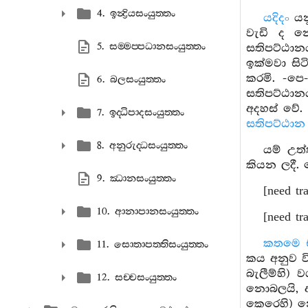
4. ඉන්‍ද්‍රියසංයුත‍්තං
යදිදං
යන
වැඩි ද න
5. සම‍්මප‍්පධානසංයුත‍්තං
සතිපට්ඨාන
ඉක්මවා සි
කරමි. -පෙ
6. බලසංයුත‍්තං
සතිපට්ඨාන
අදහස් වේ. 
7. ඉද‍්ධිපාදසංයුත‍්තං
සතිපට්ඨාන
8. අනුරුද‍්ධසංයුත‍්තං
යම් උත
කියන ලදී.
9. ඣානසංයුත‍්තං
[need tr
10. ආනාපානසංයුත‍්තං
[need tr
කතමෙ 
11. සොතාපත‍්තිසංයුත‍්තං
කය අනුව වි
බැලීම්හි)
12. සච‍්චසංයුත‍්තං
නොබලයි, අ
කෙරෙහි) න