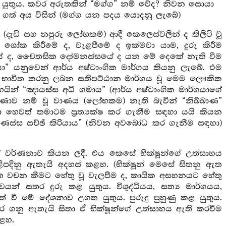
යුතුය. කවර අරුතකින් “මග්ග” නම් වේද? නිවන සොයා
 ගත් අය විසින් (මග්ග යන පදය යොදනු ලැබේ)
(දැඩි සහ නපුරු ලෝභකම්) ආදී කෙලෙස්වලින් ද කිලිටි වූ
ශෝක කිරීමේ ද, වැළපීමේ ද ඉක්මවා යාම, දුරු කිරීම
යේ ද, චෛතසික දෝමනස්සයේ ද යන මේ දෙකේ නැති වීම
 යනුවෙන් ආර්ය අෂ්ටාංගික මාර්ගය කියනු ලැබේ. එම
. භාවිත කරනු ලබන සතිපට්ඨාන මාර්ගය වූ මෙම ලෞකික
ින් “ඤායස්ස අධි ගමාය” (ආර්ය අෂ්ටාංගික මාර්ගයාගේ
ණාව නම් වූ වාණය (ලෝභකම) නැති බැවින් “නිබ්බාණ”
ෙවත් තමාටම ප්‍රත්‍යක්ෂ කර ගැනීම සඳහා යයි කියන
්බාණස්ස සච්ඡි කිරියාය” (නිවන අවබෝධ කර ගැනීම සඳහා)
ේ වර්ණනාව කියන ලදී. එය කෙසේ භික්ෂූන්ගේ උත්සාහය
ළිපදිනු ඇතැයි අදහස් කළහ. (භික්ෂූන් මෙසේ සිතනු ඇත
හිත වචන කීමට හේතු වූ වැලපීම ද, කායික අසහනයට හේතු
 සතර දුරු කළ යුතුය. විශුද්ධියය, සත්‍ය මාර්ගයය,
වී මේ දේශනාව උගත යුතුය. පුරුදු පුහුණු කළ යුතුය.
 ගනු ඇතැයි සිතා ඒ භික්ෂූන්ගේ උත්සාහය ඇති කරවීම
කළහ.