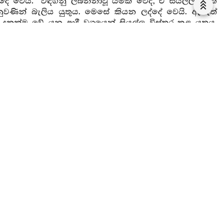
්දේ වෙයි. “විඳගනු ලබන්නාවූ යමක් වේද, ඒ සියල්ලම දුක්
ුවණින් බැලිය යුතුය. මෙසේ කියන ලද්දේ වෙයි. ඇවැත්
 දුකක්ම වේ යන ආදී වශයෙන් සියල්ල විස්තර කළ යුතුය.
 යුතුය.
ිළිබඳ අධිපති බව, උත්පත්තිය සමග ඇතිවීම, කර්මය විපාකය
 විමසා බලන්නවුන්ගේ ද, රාගය සහිත වූවන්ගේ ද යන ආදී
්වලක්ෂණ හා සමාන ලක්ෂණයන්ගේ ද, ශූන්‍ය ධර්මයාගේ
ද සහිතය යන ආදී ප්‍රභේදයන්ගේ ද වශයෙන් නුවණින් විමසා
වනාහී මෙහි සංක්‍ෂෙපයයි. විස්තරය දීඝ හා මජ්ඣිම
 දත යුත්තේය.
්ණනාව
ලීමේ සිහියෙන් යුක්තවූයේ.
සම්පජානො
= සිවු වැදෑරුම්
 අභික්කන්ත නම් ගමන් කිරිමයි. පටික්කන්ත නම් ආපසු
න් කය ඉදිරියට ගෙනයන්නේ (අභික්කමති) පෙරට යන්නේ නම්
 වෙයි. (කය) නැවතී ගෙන පවා සිටගෙන සිටිමින්ම කය
 පසට යොමු කරනුයේ (පටික්කමති) පසු පසට යන්නේ නම්
 (අභික්කමති) “පෙරට යයි” නම් වේ. වැතිර ගැනීමෙහිදී ද