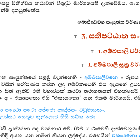
ෙසු විනිශ්චය කථාවන් විශුද්ධි මාර්ගයෙහි දැක්වේමය. ගංග
ින්ම දතයුත්තේය.
බොජ්ඣඞ්ග සංයුත්ත වර්ණ
3. සතිපට්ඨාන ස
1. අම්බපාලි වර
1. අම්බපාලි සූත්‍ර 
ඨාන සංයුත්තයේ පළමු වැන්නෙහි -
අම්බපාලිවනෙ
= රූපය න
ය විසින් රෝපණය කරන ලද අඹවනයෙහි එය ඇයගේ උයන
න්න සිත් ඇතිව එහි විහාරයක් කරවා තථාගතයන් වහන්සේ
අ = එකායනො එහි “එකායනො” යනු එකම මාර්ගයයි. එහ
ො පන්‍ථො පථො පජ්ජො අඤ්ජසං වටුමායනං,
උත්තර සෙතූච කුල්ලොච භිසි සඞ්ක මො
හි දැක්වෙන පද ව්‍යවහාර වේ. (එම ගාථාවෙහි දැක්වෙනුය
ිදී අයන යන නමින් කියන ලද්දේය. එහෙයින්
එකායනො අය