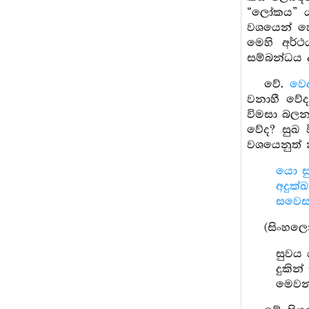
“ලෝකය” යය
වශයෙන් හ
මෙහි අර්
සම්බන්ධය ද
වේ.
වෙ
වනාහී වේද
විමසා බලන
වේද? සුඛ 
වශයෙනුත් න
යො සු
අදුක්
සවෙසම
(සිංහල
සුවය 
දුකි
මෙවන්