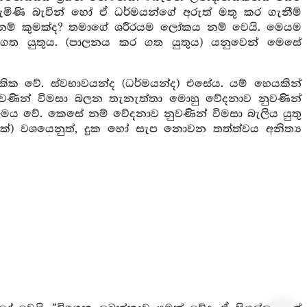
මිණි බැවින් හෝ ඒ ධර්මයන්ගේ අරුත් මතු කර ගැනීම්
නම් කුමක්ද? තමාගේ ශරීරයම ලෝකය නම් වෙයි. මෙයම
ගත යුතුය. (පාලනය කර ගත යුතුය) යනුවෙන් මෙසේ
 වේ. ස්වභාවයන්ද (ධර්මයන්ද) එසේය. යම් හෙයකින්
ුවණින් විමසා බලන තැනැත්තා මොහු වේදනාව නුවණින්
 මෙය වේ. කෙසේ නම් වේදනාව නුවණින් විමසා බැලිය යුතු
ලක්) වශයෙනුත්, දුක හෝ සැප නොවන තත්ත්වය අනිත්‍ය