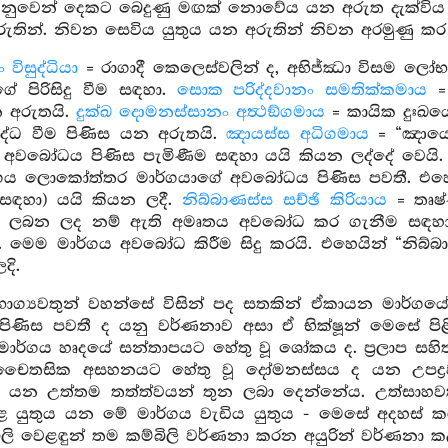
නුවෙන් දෙකට බෙදුණු මඟක් නොවේය යන අරුත දැක්විය 
ුතින්. නිවන සෙවිය යුතුය යන අරුතින් නිවන අරමුණු කර
විසුද්ධියා
= රාගාදී කෙලෙස්වලින් ද, අභිජ්ඣා විසම ලෝභ 
ේ පිරිසිදු වීම සඳහා.
සොක පරිද්දවානං සමතික්කමාය
= 
 අරුතයි.
දුක්ඛ දොමනස්සානං අත්‍ථඞ්ගමාය
= කායික දුඃඛ
රුද්ධ වීම පිණිස යන අරුතයි.
ඤායස්ස අධිගමාය
= “ඤායො”
 අවබෝධය පිණිස පැමිණීම සඳහා යයි කියන ලද්දේ වෙයි
භාගය ලොකෝත්තර මාර්ගයාගේ අවබෝධය පිණිස පවතී. එහෙය
ඳහා) යයි කියන ලදී.
නිබ්බාණස්ස සච්ඡි කිරියාය
= තෘෂ්
ි ලබන ලද නම් ඇති අමෘතය අවබෝධ කර ගැනීම සඳහා හ
ි. මෙම මාර්ගය අවබෝධ කිරීම සිදු කරයි. එහෙයින් “නිබ
දි.
ාග්‍යවතුන් වහන්සේ විසින් පද සතකින් ඒකායන මාර්ගය
 පිණිස පවතී ද යනු වර්ණනාව අසා ඒ භික්ෂූන් මෙසේ පි
 මාර්ගය හෘදයේ සන්තාපයට හේතු වූ ශෝකය ද. ප්‍රලාප ස
 චෛතසික අසහනයට හේතු වූ දෝමනස්සය ද යන උපද්‍රවයන්
 යන උත්තම තත්ත්වයන් තුන ලබා දෙන්නේය. උත්සාහවත් 
යුතුය යන මේ මාර්ගය වැඩිය යුතුය - මෙසේ අදහස් කර
ිලි වෙළඳුන් තම කම්බිලි වර්ණනා කරන අයුරින් වර්ණනා 