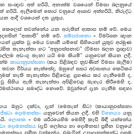
න සංඥාව අත් හරියි, අනාත්ම වශයෙන් විමසා බලනුයේ
 හරියි. ඇලීමෙන් තොර වනුයේ ආශාව අත්හරියි, නිරුද්ධ
 යන ආදී වශයෙන් දත යුතුය.
්හිදී කෙලෙස් තවන්නේය යන අරුතින් ආතාප නම් වේ. මෙය
දහසින් “ආතාපී” නම් වේ.
සම්පජානො
= විමර්ශන ඥාන
ියෙන් යුක්ත වූ මෙය වනාහී යම්සේ සිහියෙන් යුතුව අරමුණ
විරහිත තැනැත්තා හට “අනුපස්සනාව” (විමසා බලන ප්‍රඥාව)
යල්ලම අඩංගු තැන) යයි මම කියමි” යනුවෙන් කියන ලදී.
ින්ම
කායානුපස්සනා
(කය පිළිබඳව නුවණින් විමසා බැලීම)
ස් තවන වීර්යය නැත්තේද, ඔහුගේ සසර අවසානය කෙටිකර
ුමක් නැති තැනැත්තා පිළිවෙළ ග්‍රහණය කර ගැනීමෙහි ද,
 වූ සිහිය ඇති තැනැත්තා අපිළිවෙළ බැහැර කිරීමෙහි ද,
කර්මස්ථානය සමෘද්ධ නොවේ. ඔවුන්ගේ දැන ගැනීම සඳහා
ය ඔහුට දක්වා, දැන් (මෙතැන් සිට) (කායානුපස්සනා
ිජ්ඣා දොමනස්සං
යනුවෙන් කියන ලදී. එහි
විනෙය්‍ය
යනු
යි.
ලොකෙ
= එම ශරීරයෙහිම මෙහිදී කැඩී බිඳී යන්නේය
්ඣා දොමනස්සය
(දැඩි ලෝභය හා දොම්නස) ප්‍රහීන වනුයේ
මනස්සය ප්‍රහීන වන්නේය. එබැවින් උපාදානස්කන්ධ පසම