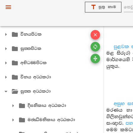
සූත්‍ර නාම
විනයපිටක
පුළවක 
සුත‍්තපිටක
මළ සිරුර)
මාර්ගයෙහි
අභිධම‍්මපිටක
යුතුය.
විනය අට‍්ඨකථා
සුත‍්ත අට‍්ඨකථා
අසුභ ස
දීඝනිකාය අට‍්ඨකථා
මරණය හා 
ගිලිනවුන්
මජ‍්ඣිමනිකාය අට‍්ඨකථා
සංඥාව.
පහ
මෙම කමටහන