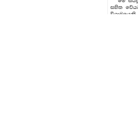
මේ සියල
සහිත වේයය
විශාඛයෙනි
තව ද අනිත්
චිත්ත ධ
ක්‍රියාව 
භේදයන්ගේ 
අනිත්‍යතා 
බැලිය යුත
අට්ඨකථාවන
දෙවැන්
විමර්ශන ඥ
යාමයි. ඒ 
වෙයි. (කය
පෙරට යොමු
වෙයි. හිඳග
මේ පිළිවෙ