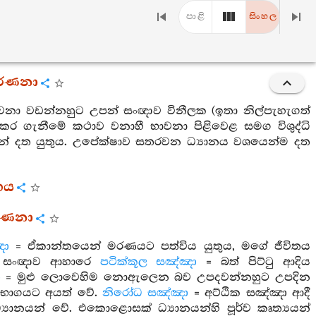
පාළි
සිංහල
 වර්ණනා
ාවනා වඩන්නහුට උපන් සංඥාව විනීලක (ඉතා නිල්පැහැගත්
කර ගැනීමේ කථාව වනාහී භාවනා පිළිවෙළ සමග විශුද්ධි
යෙන් දත යුතුය. උපේක්ෂාව සතරවන ධ්‍යානය වශයෙන්ම දත
ගය
වර්ණනා
ඤා
= ඒකාන්තයෙන් මරණයට පත්විය යුතුය, මගේ ජීවිතය
න් සංඥාව ආහාරෙ
පටික්කූල සඤ්ඤා
= බත් පිට්ටු ආදිය
ා
= මුළු ලොවෙහිම නොඇලෙන බව උපදවන්නහුට උපදින
 භාගයට අයත් වේ.
නිරෝධ සඤ්ඤා
= අට්ඨික සඤ්ඤා ආදී
‍යානයන් වේ. එකොළොසක් ධ්‍යානයන්හි පූර්ව කෘත්‍යයන්