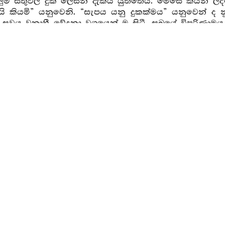
ුම සිතුවිලි දුක් ලෙසින් දැකිය යුත්තේය. මෙසේ කියන ලද
ි කියමි” යනුවෙනි. “සැපය යනු දුකක්මය” යනුවෙන් ද න
. සුවය වනාහී වේදනා වශයෙන් ම සිටී. සුඛයේ විපරිණාමය
‍ය ආදි සත නුවණින් මෙනෙහි කර බැලීම් වශයෙන් ද විමසිය
ර්මයන්හිදී (චිත්ත ස්වභාවයන්හිදී) සිත වූ කලී අරමුණු ප
ආදි විවිධ භේදයන්ගේද, අනිත්‍යතා ආදී ලෙසින් නුවණින්
වශයෙන් ද විමසා බැලිය යුතුය. ධර්මයන් වූ කලී ස
ආදී සත නුවණින් බලන්නවුන්ගේ ද. අධ්‍යාත්මය කාමච්ඡන්‍
ුය. සෙස්ස (පෙර) කියන ලද පිළිවෙළ අනුවම වේ. මෙය 
්හි සතිපට්ඨාන වර්ණනාවන්හි දී කියන ලද පිළිවෙළ අනුවම
2. සතො සූත්‍ර වර
නෙහි -
සතො
= කය ආදිය පිළිබඳව නුවණින් විමසා බැ
ානයෙන් යුක්ත වූයේ.
අභික්කන්තෙ
-
පටික්කන්තෙ
= මෙහි
දෙකම සිවු ඉරියවුහිදී ලැබේ. ගමනෙහිදී වනාහී පෙර පසි
) පසුපසට ගෙන යන්නේ (පටික්කමති) ආපසු යන්නේ නම්
 කරනුයේ (අභික්කමති) ඉදිරියට යන්නේ නම් වෙයි. පසු
ෙන හුන් අය පිළිබඳවද හුන්නේම අසුනෙහි පෙරට යොමු වූයේ
ළම වේ.