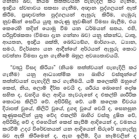
ගන්නා බව, නියම තත්ත්වයන් පැහැදිලි කර ගැනීම,
ඉන්‍ද්‍රිය ස්වභාවය සකසා ගැනීම, අඥාන පුද්ගලයන් ඈත්
කිරීම, ප්‍රඥාවන්ත පුද්ගලයන් ඇසුරු කිරීම, ගැඹුරු
නුවණින් සෙවිය යුතු කරුණු නුවණින් විමසා බැලීම, එය
කෙරෙහි තදින් යොමු වීම යන ධර්මයන් සතය. එහි,
පරිපුච්ඡකතා (විමසා දැන ගන්නා බව) යනු ස්කන්ධ, ධාතු,
ආයතන, ඉන්‍ද්‍රිය ශක්ති, බෝධ්‍යඞ්ග, මාර්ගාංග, ධ්‍යාන,
සමථ, විදර්ශනා යන ආදීන්ගේ අර්ථයන් ඇසුරු කොට
පවත්නා විමසා දැන ගැනීමේ බහුල අවශ්‍යතාවයයි.
“වත්‍ථු විසද කිරියා” (නියම තත්ත්වයන් පැහැදිලි කර
ගැනීම) යනු ආධ්‍යාත්මික හා බාහිර වස්තූන්ගේ
තත්ත්වයන් පැහැදිලි කර ගැනීමයි. යම් කලෙක්හි ඔහුගේ
කෙස්, නිය, ලොම් දීර්ඝ වෙයි ද, ශරීරය බොහෝ දෝෂ
සහිත ද, ඩහදිය මල ආදිය තැවරුනේ ද එකල්හි ශාරීරික
කොටස කිලිටි වේ. අපිරිසිදු වේ. යම් කලෙක චීවරය
දිරාපත් වූයේ, කිලිටි වූයේ, දුගඳ වූයේ වෙයි ද, සෙනසුන
කුණුකසලින් යුතු වේද එකල්හි බාහිර වස්තු දූෂිත වේ,
අපිරිසිදු වේ ද එහෙයින් කෙස් කැපීම් ආදියෙන් ද, වමනය
කරවීම් උදර විරේචනයන් යන ආදියෙන් සිරුරේ සැහැල්ලු
බව ඇති කිරීමෙන් ද, ඇඟ ඉලීම්, දිය නෑම්වලින් ද