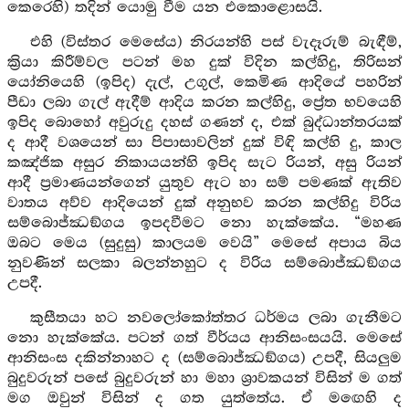
කෙරෙහි) තදින් යොමු වීම යන එකොළොසයි.
එහි (විස්තර මෙසේය) නිරයන්හි පස් වැදෑරුම් බැඳීම්,
ක්‍රියා කිරීම්වල පටන් මහ දුක් විදින කල්හිදු, තිරිසන්
යෝනියෙහි (ඉපිද) දැල්, උගුල්, කෙමිණ ආදියේ පහරින්
පීඩා ලබා ගැල් ඇදීම් ආදිය කරන කල්හිදු, ප්‍රේත භවයෙහි
ඉපිද බොහෝ අවුරුදු දහස් ගණන් ද, එක් බුද්ධාන්තරයක්
ද ආදී වශයෙන් සා පිපාසාවලින් දුක් විඳි කල්හි දු, කාල
කඤ්ජික අසුර නිකායයන්හි ඉපිද සැට රියන්, අසු රියන්
ආදී ප්‍රමාණයන්ගෙන් යුතුව ඇට හා සම් පමණක් ඇතිව
වාතය අව්ව ආදියෙන් දුක් අනුභව කරන කල්හිදු විරිය
සම්බොජ්ඣඞ්ගය ඉපදවීමට නො හැක්කේය. “මහණ
ඔබට මෙය (සුදුසු) කාලයම වෙයි” මෙසේ අපාය බිය
නුවණින් සලකා බලන්නහුට ද විරිය සම්බොජ්ඣඞ්ගය
උපදී.
කුසීතයා හට නවලෝකෝත්තර ධර්මය ලබා ගැනීමට
නො හැක්කේය. පටන් ගත් වීර්යය ආනිසංසයයි. මෙසේ
ආනිසංස දකින්නාහට ද (සම්බොජ්ඣඞ්ගය) උපදී, සියලුම
බුදුවරුන් පසේ බුදුවරුන් හා මහා ශ්‍රාවකයන් විසින් ම ගත්
මග ඔවුන් විසින් ද ගත යුත්තේය. ඒ මඟෙහි ද