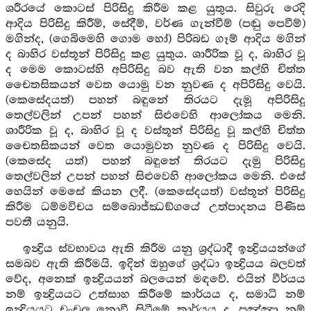
ශරීරයේ කොටස් පිරිසිදු කිරීම කළ යුතුය. සිවුරු රෙදි
ආදිය පිරිසිදු කිරීම්, සේදීම්, වර්ණ ගැන්වීම් (පඬු පෙවීම්)
මගින්ද, (ගෙබිමෙහි ගොම හෝ) පිරිබඩ ගෑම් ආදිය මගින්
ද බාහිර වස්තූන් පිරිසිදු කළ යුතුය. ශාරීරික වූ ද, බාහිර වූ
ද මෙම කොටස්හි අපිරිසිදු බව ඇති වන කල්හි චිත්ත
චෛතසිකයන් වෙත යොමු වන නුවණ ද අපිරිසිදු වෙයි.
(කෙසේදයත්) පහන් බඳුනේ තිරයට දැමූ අපිරිසිදු
තෙල්වලින් උපන් පහන් සිළුවෙහි ආලෝකය මෙනි.
ශාරීරික වූ ද, බාහිර වූ ද වස්තූන් පිරිසිදු වූ කල්හි චිත්ත
චෛතසිකයන් වෙත යොමුවන නුවණ ද පිරිසිදු වෙයි.
(කෙසේද යත්) පහන් බඳුනේ තිරයට දැමු පිරිසිදු
තෙල්වලින් උපන් පහන් සිළුවෙහි ආලෝකය මෙනි. එසේ
හෙයින් මෙසේ කියන ලදී. (කෙසේදයත්) වස්තූන් පිරිසිදු
කිරීම ධම්මවිචය සම්බොජ්ඣඞ්ගයේ උත්පාදනය පිණිස
පවතී යනුයි.
ඉන්‍ද්‍රිය ස්වභාවය ඇති කිරීම යනු ශ්‍රද්ධාදී ඉන්‍ද්‍රියයන්ගේ
සමබව ඇති කිරීමයි. ඉදින් ඔහුගේ ශ්‍රද්ධා ඉන්‍ද්‍රියය බලවත්
වේද, අනෙක් ඉන්‍ද්‍රියයන් බලයෙන් මඳවේ. එයින් වීර්යය
නම් ඉන්‍ද්‍රියයට උත්සාහ කිරීමේ කාර්යය ද, සමාධි නම්
ඉන්‍ද්‍රියයට චංචල නොවී සිටීමේ කාර්යය ද, පඤ්ඤා නම්