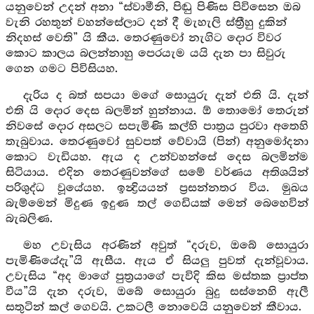
යනුවෙන් උදන් අනා “ස්වාමීනි, පිඬු පිණිස පිවිසෙන ඔබ
වැනි රහතුන් වහන්සේලාට දන් දී මැහැලි ස්ත්‍රීහු දුකින්
නිදහස් වෙති” යි කීය. තෙරණුවෝ නැගිට දොර විවර
කොට කාලය බලන්නාහු පෙරයැම යයි දැන පා සිවුරු
ගෙන ගමට පිවිසියහ.
දැරිය ද බත් සපයා මගේ සොයුරු දැන් එති යි. දැන්
එති යි දොර දෙස බලමින් හුන්නාය. ඕ තොමෝ තෙරුන්
නිවසේ දොර අසලට සපැමිණි කල්හි පාත්‍රය පුරවා අතෙහි
තැබුවාය. තෙරණුවෝ සුවපත් වේවායි (පින්) අනුමෝදනා
කොට වැඩියහ. ඇය ද උන්වහන්සේ දෙස බලමින්ම
සිටියාය. එදින තෙරණුවන්ගේ සමේ වර්ණය අතිශයින්
පරිශුද්ධ වූයේයහ. ඉන්‍ද්‍රියයන් ප්‍රසන්නතර විය. මුඛය
බැම්මෙන් මිදුණ ඉදුණ තල් ගෙඩියක් මෙන් බෙහෙවින්
බැබලිණ.
මහ උවැසිය අරණින් අවුත් “දරුව, ඔබේ සොයුරා
පැමිණියේදැ”යි ඇසීය. ඇය ඒ සියලු පුවත් දැන්වූවාය.
උවැසිය “අද මාගේ පුත්‍රයාගේ පැවිදි කිස මස්තක ප්‍රාප්ත
වීය”යි දැන දරුව, ඔබේ සොයුරා බුදු සස්නෙහි ඇලී
සතුටින් කල් ගෙවයි. උකටලී නොවෙයි යනුවෙන් කීවාය.