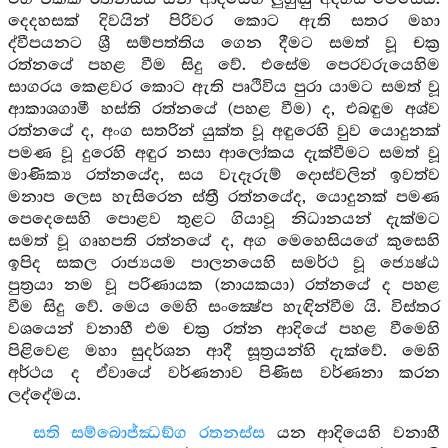
දෙදහසක් දිවයින් පිරිවර කොට ඇති සතර මහා
ද්වීපයනට ශ්‍රී සම්පත්තිය ගෙන දීමට සමත් වූ චක්‍ර
රත්නයේ පහළ වීම සිදු වේ. එසේම පෙරවරුයෙහිම
සාගරය කෙළවර කොට ඇති පෘථිවිය පුරා යාමට සමත් වූ
ආකාශගාමී හස්ති රත්නයේ (පහළ වීම) ද, එබඳුම අශ්ව
රත්නයේ ද, අංග සතරින් යුක්ත වූ අඳුරෙහි වුව යොදුනක්
පමණ වූ දුරෙහි අඳුර නසා ආලෝකය දැක්වීමට සමත් වූ
මාණික්‍ය රත්නයේද, සය වැදෑරුම් දොස්වලින් ඉවත්ව
මනාප ලෙස හැසිරෙන ස්ත්‍රී රත්නයේද, යොදුනක් පමණ
පෙදෙසෙහි පොළව තුළට ගියාවූ නිධානයන් දැක්මට
සමත් වූ ගෘහපති රත්නයේ ද, අග මෙහෙසියගේ කුසෙහි
ඉපිද සකල රාජ්‍යයම පාලනයෙහි සමර්ථ වූ ජ්‍යෙෂ්ඨ
පුත්‍රයා නම වූ පරිණායක (නායකයා) රත්නයේ ද පහළ
වීම සිදු වේ. මෙය මෙහි සංක්‍ෂේප හැඳින්වීම යි. විස්තර
වශයෙන් වනාහී එම චක්‍ර රත්න ආදියේ පහළ වීමෙහි
පිළිවෙළ මහා සුදර්ශන ආදී සූත්‍රයන්හි දැක්වේ. මෙහි
අර්ථය ද ඒවායේ වර්ණනාව පිණිස වර්ණනා කරන
ලද්දේමය.
සති සම්බොජ්ඣඞ්ග රතනස්ස
යන ආදියෙහි වනාහී