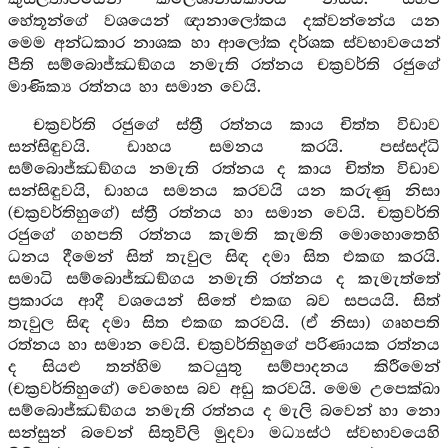
හේතූන්ගේ වශයෙන් ඥානාලෝකය දක්වන්නේය යන
මෙම අන්ධකාර නාශක හා ආලෝක දර්ශක ස්වභාවයෙන්
පීති සම්බොජ්ඣඞ්ගය නමැති රත්නය චක්‍රවර්ති රජුගේ
මාණික්‍ය රත්නය හා සමාන වෙයි.
චක්‍රවර්ති රජුගේ ස්ත්‍රී රත්නය කාය චිත්ත විඩාව
සන්සිඳුවයි. ඩාහය සමනය කරයි. පස්සද්ධි
සම්බොජ්ඣඞ්ගය නමැති රත්නය ද කාය චිත්ත විඩාව
සන්සිඳුවයි, ඩාහය සමනය කරවයි යන කරුණු නිසා
(චක්‍රවර්තිහුගේ) ස්ත්‍රී රත්නය හා සමාන වෙයි. චක්‍රවර්ති
රජුගේ ගහපති රත්නය කැමති කැමති මොහොතෙහි
ධනය දීමෙන් සිත් තැවුල සිඳ දමා සිත එකඟ කරයි.
සමාධි සම්බොජ්ඣඞ්ගය නමැති රත්නය ද කැමැත්තේ
ප්‍රකාරය ආදී වශයෙන් සිතේ එකඟ බව සපයයි. සිත්
තැවුල සිඳ දමා සිත එකඟ කරවයි. (ඒ නිසා) ගෘහපති
රත්නය හා සමාන වෙයි. චක්‍රවර්තිහුගේ පරිණායක රත්නය
ද සියළු තන්හිම කටයුතු සම්පාදනය කිරීමෙන්
(චක්‍රවර්තිහුගේ) වෙහෙස බව අඩු කරවයි. මෙම උපෙක්ඛා
සම්බොජ්ඣඞ්ගය නමැති රත්නය ද මැලි බවෙන් හා නො
සන්සුන් බවෙන් සිතුවිලි මුදවා මධ්‍යස්ථ ස්වභාවයෙහි