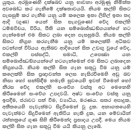
යුතුය. අරමුණෙහි දක්ෂබව යනු භාවනා අරමුණු නිමිත්ත
අවබෝධ කර ගැනීමේ දක්ෂතාවයයි. නියම කල්හි සිතට
පැසසුම් කර ගැනීම යනු යම් කලෙක ඉතා ලිහිල් ඉතා තද
ආදි (ගුණ) යෙන් සිත සැගවුණෝ වේද එකල්හි
ධම්මවිචය, විරිය, පීති යන සම්බොජ්ඣඞ්ගයන්ගේ හට
ගැන්මෙන් එම සිතට ලබා දෙන පැසසුමයි. නියම කල්හි
සිතට නිග්‍රහ කරගැනීම යනු යම් කලෙක්හි අධිකව
පටන්ගත් වීර්යය ඇතිබව ආදියෙන් සිත උඩඟු වූයේ වේද,
එකල්හි පස්සද්ධි, සමාධි, උපෙක්‍ඛා යන
සම්බොජ්ඣඞ්ගයන්ගේ හටගැන්මෙන් එම සිතට ලබාදෙන
නිග්‍රහයයි. නියම කල්හි සිත ගැන සතුටු වීම යනු යම්
කලෙක්හි සිත ප්‍රඥාවන්ත ලෙස හැසිරවීමෙහි අඩු බව
නිසා හෝ සන්සිඳීම නමැති සුවයෙහි ඉවත් වීමෙන් හෝ
නීරස වේද එකල්හි සංවේග වස්තු අට මෙනෙහි
කිරීමෛන් සංවේග උපදවයි. අෂ්ට සංවේග වස්තු යනු
ඉපදීම, ජරාවට පත් වීම, ව්‍යාධිය, මරණය. සතර අපාදුක,
අතීතයෙහි පැවැත්මට සිදුවීමෙන් වූ දුක. අනාගතයෙහි
පැවැත්මට සිදුවීමෙන් ඇතිවිය හැකි දුක, යන මේවායින්
රත්නත්‍රයේ ගුණ සිහි කිරීමෙන්ද ප්‍රසාදය උපදී. මෙය නියම
කල්හි සිත ගැන සතුටු වීම යයි කියනු ලැබේ.