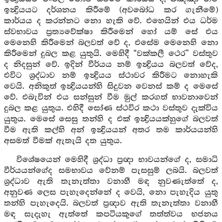
ඉන්‍ද්‍රියයට දර්ශනය කිරීමේ (අවබෝධ කර ගැනීමේ)
කාර්යය ද කරන්නට නො හැකි වේ. එහෙයින් එය ධර්ම
ස්වභාවය ප්‍රත්‍යවේක්ෂා කිරීමෙන් හෝ යම් සේ එය
මෙනෙහි කිරීමෙන් බලවත් වේ ද, එසේම මෙනෙහි නො
කිරීමෙන් දුබල කළ යුතුයි. මෙහිදී “වක්කලී ථෙර” වස්තුව
ද නිදසුන් වේ. ඉදින් වීර්යය නම් ඉන්‍ද්‍රියය බලවත් වේද,
එවිට ශ්‍රද්ධාව නම් ඉන්‍ද්‍රියය ස්ථාවර කිරීමට නොහැකි
වෙයි. අනිකුත් ඉන්‍ද්‍රියයන්හි සිදුවන වෙනස් කම් ද මෙසේ
වේ. එබැවින් එය සන්සුන් වීම මුල් කරගත් භාවනාවෙන්
දුබල කළ යුතුය. එහිදී සෝණ ස්ථවිර කථා වස්තුව දැක්විය
යුතුය. මෙසේ සෙසු තන්හි ද එක් ඉන්‍ද්‍රියයක්හුගේ බලවත්
වීම ඇති කල්හි අන් ඉන්‍ද්‍රියයන් අතර තම කාර්යයන්හි
අසමත් වීමක් ඇතැයි දත යුතුය.
විශේෂයෙන් මෙහිදී ශ්‍රද්ධා ප්‍රඥා භාවයන්ගේ ද, සමාධි
වීර්යයන්ගේද සමභාවය වේනම් පැසසුම් ලබයි. බලවත්
ශ්‍රද්ධාව ඇති තැනැත්තා වනාහී මඳ නුවණැත්තේ ද,
අනුවණ ලෙස පැහැදෙන්නේ ද වෙයි, නො පැහැදිය යුතු
තන්හි පැහැදෙයි. බලවත් ප්‍රඥාව ඇති තැනැත්තා වනාහී
මඳ සැදැහැ ඇත්තේ කපටියකුගේ තත්ත්වය භජනය