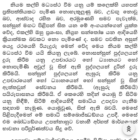
නියම කල්හි මධ්‍යස්ථ වීම යනු යම් කලෙක්හි යහපත්
ප්‍රතිපත්තියකට පැමිණ නොහැකුලුණු බව, උඩඟු නොවූ
බව, ආස්වාද රහිත බව, අරමුණෙහි සමව පැවැත්ම,
සන්සුන් මඟට පිළිපන් සිත යන මේ අංගයන්ගෙන් යුක්ත
වේද, එකල්හි ඔහු ප්‍රශංසා, නිග්‍රහ සන්තෝෂ යන ආදියෙහි
ක්‍රියාත්මක බවකට නො පැමිණේ ද. සමව පවතින අසුන්
යෙදූ රථයෙහි රියැදුරු මෙන් වේද මෙය නියම කල්හි
මධ්‍යස්ථ වීම යයි කියනු ලැබේ. නොසන්සුන් පුද්ගලයන්
දුරු කිරීම යනු උපචාරයට හෝ ධ්‍යානයට හෝ
නොපැමිණි අවූල් වූ සිත් ඇති පුද්ගලයන් දුරින් දුරු
කිරීමයි. සන්සුන් පුද්ගලයන් ඇසුරු කිරීම යනු
උපචාරයෙන් හෝ ධ්‍යානයෙන් හෝ සන්සුන් වූ සිත්
ඇත්තවුන් සේවනය කිරීමයි. (ඇසුරු කිරීමයි)
පයිරුපාසනය කිරීමයි. ඒ කෙරෙහි තදින් යොමු වී සිටීම
යනු හිඳීම්, සිටීම් ආදියෙහිදී සමාධිය උපදවා ගැනීම
සඳහාම නැමුණ. යොමුවූණ, සිත් ඇති බවයි. මෙසේ
පිළිපැදීමෙන් මේ සමාධි සම්බොජ්ඣඞ්ගය උපදී. මෙසේ
එම බෝධ්‍යඞ්ගය උපන්නාහුට වනාහී අර්හත් මාර්ගයෙන්
භාවනා පරිපූර්ණත්වය සිදු වේ.