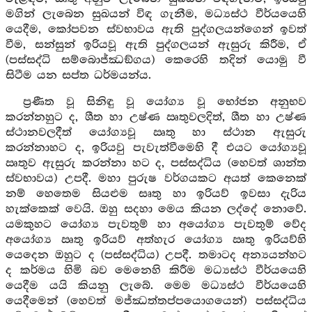
මගින් ලැබෙන සුඛයන් විඳ ගැනීම, මධ්‍යස්ථ වීර්යයෙහි
යෙදීම, කෝපවන ස්වභාවය ඇති පුද්ගලයන්ගෙන් ඉවත්
වීම, සන්සුන් ඉරියවූ ඇති පුද්ගලයන් ඇසුරු කිරීම, ඒ
(පස්සද්ධි සම්බොජ්ඣඞ්ගය) කෙරෙහි තදින් යොමු වී
සිටීම යන සප්ත ධර්මයන්ය.
ප්‍රණීත වූ සිනිඳු වූ යෝග්‍ය වූ භෝජන අනුභව
කරන්නහුට ද, ශීත හා උෂ්ණ ඍතුවලදිත්, ශීත හා උෂ්ණ
ස්ථානවලදීත් යෝග්‍යවූ ඍතු හා ස්ථාන ඇසුරු
කරන්නාහට ද, ඉරියවු පැවැත්වීමෙහි දී එයට යෝග්‍යවූ
ඍතුව ඇසුරු කරන්නා හට ද, පස්සද්ධිය (හෙවත් ශාන්ත
ස්වභාවය) උපදී. මහා පුරුෂ වර්ගයකට අයත් කෙනෙක්
නම් හෙතෙම සියළුම සෘතු හා ඉරියව් ඉවසා දැරිය
හැක්කෙක් වෙයි. ඔහු සදහා මෙය කියන ලද්දේ නොවේ.
යමකුහට යෝග්‍ය පැවතුම් හා අයෝග්‍ය පැවතුම් වේද
අයෝග්‍ය ඍතු ඉරියව් අත්හැර යෝග්‍ය ඍතු ඉරියව්හි
යෙදෙන ඔහුට ද (පස්සද්ධිය) උපදී. තමාටද අන්‍යයන්හට
ද කර්මය හිමි බව මෙනෙහි කිරීම මධ්‍යස්ථ වීර්යයෙහි
යෙදීම යයි කියනු ලැබේ. මෙම මධ්‍යස්ථ වීර්යයෙහි
යෙදීමෙන් (හෙවත් මජ්ඣත්තප්පයොගයෙන්) පස්සද්ධිය