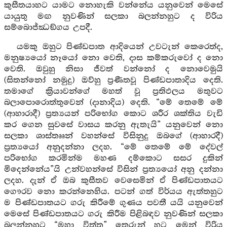
කුසීතයාහට යාමට නොහැකි වන්නේය යනුවෙන් මෙසේ
යායුතු මඟ නුවණින් සලකා බලන්නහුට ද විරිය
සම්බොජ්ඣඞ්ගය උපදී.
යමකු ඔහුට පිණ්ඩපාත ආදියෙන් උවටැන් කෙරෙත්ද,
මනුෂ්‍යයෝ නෑයෝ නො වෙති, දාස කම්කරුවෝ ද නො
වෙති. ඔවුහු නිසා ජීවත් වන්නෝ ද නොවෙමුයි
(සිතන්නෝ නමුදු) ඔව්හු ප්‍රණීතවූ පිණ්ඩපාතාදිය දෙති.
තමාගේ ක්‍රියාවන්ගේ මහත් වූ ප්‍රතිඵලය මතුවට
බලාපොරොත්තුවෙන් (දානාදිය) දෙති. “මේ තෙමේ මේ
(ආහාරාදී) ප්‍රත්‍යයන් පරිභෝග කොට ශරීර ශක්තිය වැඩි
කර ගෙන සුවසේ වාසය කරනු ඇතැයි” යනුවෙන් නො
සලකා ශාස්තෲන් වහන්සේ විසිනුදු ඔබගේ (ආහාරදී)
ප්‍රත්‍යයෝ අනුදන්නා ලදහ. “මේ තෙමේ මේ දේවල්
පරිභෝග කරමින්ම මහණ දම්කොට සසර දුකින්
මිදෙන්නේය”යි උන්වහන්සේ විසින් ප්‍රත්‍යයෝ අනු දන්නා
ලදහ. දැන් ඒ ඔබ කුසීතව වෙසෙමින් ඒ පිණ්ඩපාතයට
ගෞරව නො කරන්නෙහිය. පටන් ගත් විර්යය ඇත්තහුට
ම පිණ්ඩපාතයට ගරු කිරීමේ ගුණය පවතී යයි යනුවෙන්
මෙසේ පිණ්ඩපාතයට ගරු කිරීම පිළිබඳව නුවණින් සලකා
බලන්නහුට “මහා විත්ත” තෙරුන් හට මෙන් විරිය