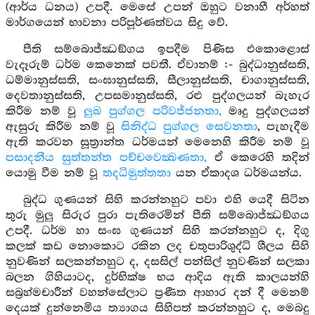
(ආර්ය ධනය) උපදී. මෙසේ උපන් ඔහුට වනාහී අර්හත්
මාර්ගයෙන් භාවනා පරිපූර්ණත්වය සිදු වේ.
පීති සම්බොජ්ඣඞ්ගය ඉපදීම පිණිස එකොළොස්
වැදෑරුම් ධර්ම කෙනෙක් පවතී. ඒවානම් :- බුද්ධානුස්සති,
ධම්මානුස්සති, සංඝානුස්සති, සීලානුස්සති, චාගානුස්සති,
දෙවතානුස්සති, උපසමානුස්සති, රළු පුද්ගලයන් බැහැර
කිරීම නම් වූ
ලුඛ පුග්ගල පරිවජ්ජනතා,
මෘදු පුද්ගලයන්
ඇසුරු කිරීම නම් වූ
සිනිද්ධ පුග්ගල සෙවනතා
, පැහැදීම
ඇති කරවන සූත්‍රාන්ත ධර්මයන් මෙනෙහි කිරීම නම් වූ
පසාදනීය සුත්තන්ත පච්චවෙක්‍ඛණතා,
ඒ කෙරෙහි තදින්
යොමු වීම නම් වූ
තදධිමුත්තතා
යන ඒකාදශ ධර්මයන්ය.
බුද්ධ ගුණයන් සිහි කරන්නහුට පවා එහි යෙදී සිටින
තුරු මුලු සිරුර පුරා පැතිරෙමින් පීති සම්බොජ්ඣඞ්ගය
උපදී. ධර්ම හා සංඝ ගුණයන් සිහි කරන්නහුට ද, දිගු
කලක් කඩ නොකොට රකින ලද චතුපාරිශුද්ධි ශීලය සිහි
නුවණින් සලකන්නහුට ද, දසසිල් පන්සිල් නුවණින් සලකා
බලන ගිහියාටද, දුර්භික්ෂ භය ආදිය ඇති කාලයන්හි
සබ්‍රහ්මචාරීන් වහන්සේලාට ප්‍රණීත ආහාර දන් දී මෙනම්
දෙයක් දුන්නෙමිය ත්‍යාගය සිහිපත් කරන්නහුට ද, මෙබදු