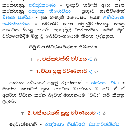
කරන්නාහු.
අචක්‍ඛුකරණා
= ප්‍රඥාව නමැති ඇස නැති
කරන්නාහු
පඤ්ඤා නිරොධියා
= ප්‍රඥාව නැතිවීමෙන්
විඝාත පක්‍ඛියා
= දුක නමැති කොටසට අයත්
අනිබ්බාණ
සංවත්තනිකා
= නිවණට නො පමුණුවන්නාහු. සෙසු
කොටස සියලු තන්හි පැහැදිලි වන්නේමය. මෙම මුළු
වර්ගයෙහිදීම මිශ්‍ර වූ බෝධ්‍යංගයෝම කියන ලද්දාහුය.
සිවු වන නීවරණ වග්ගය නිමියේය.
5. චක්කවත්ති වර්ගය
1. විධා සූත්‍ර වර්ණනාව
පස්වන වර්ගයේ පළමු වැන්නෙහි -
තිස්සො විධා
=
මාන්න කොටස් තුන. හෙවත් මාන්නය ම වේ. ඒ ඒ
අයුරින් විධාන කරන බැවින් මාන්නයම “විධා” යයි කියනු
ලැබේ.
2. චක්කවත්ති සූත්‍ර වර්ණනාව
දෙවැන්නෙහි -
රඤ්ඤො භික්ඛවෙ චක්කවත්තිස්ස
=