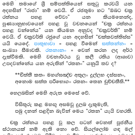
මෙහි තමාගේ ශ්‍රී සම්පත්තියෙන් සතුටු කරවයි යන
අදහසින් “රාජා” නම් වෙයි. ඒ රජතුමා හට “ඔබට චක්‍ර
රත්නය පහළ වේවා” යන කියමනෙන්ද,
පුණ්‍යානුභාවයෙන් පහළ වූ වචනයෙන් “චක්‍ර රත්නය
පහළ වන්නේය” යන කියමන අනුවද “චක්‍රවර්ති” නම්
වෙයි. ඒ චක්‍රවර්ති රජුගේ යන අදහසින් “චක්කවත්තිස්ස”
යයි යෙදේ.
පාතුභාවා
= පහළ වීමෙන්
සත්තන්නං
=
සංඛ්‍යා සීමාවකි.
රතනානං
= වෙන් කරන ලද අර්ථ
දැක්වීමකි. මෙහි වචනාර්ථය වූ කලී රතිය (ආශාව)
උපදවන්නේය යන අරුතින් “රතනං” යනුයි තව ද?
**චිත්තී කතං මහග්ඝඤ්ච අතුලං දුල්ලභ දස්සනං,
අනොම සත්ත පරිභොගං රතනං තෙන චුච්චතීති.**
හෙලබසින් මෙහි අරුත මෙසේ වේ.
විසිතුරු කළ මහඟු අසමවූ දුලබ දැකුමැති,
පබු දනන් පළදින බැවින් මෙය “රතන” යැයි වහරති.
චක්‍ර රත්නය පහළ වූ කල පටන් වෙනත් පූජනීය
ස්ථානයක් නම් ඇති නො වේ. සියල්ලෝම ගඳ මල්