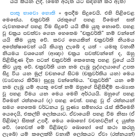
යයි කියන ලදී. (මෙහි අරුත යට සඳහන් කර ඇත)
පාතු භාවො හොති
= ඉපදීම සිදුවෙයි. එහි පිළිවෙළ
මෙසේය. චක්‍රවර්ති රජකුගේ පහළ වීමෙන් සත්
රුවනකගේ පහළ වීම සිදුවේ යයි කීම යුතු නොවේ. පහළ
වූ චක්‍රය පවත්වා ගෙන හෙතෙම “චක්‍රවර්ති” නම් වන්නේ
යයි කීම යුතු වේ. කවර හෙයකින් චක්‍රවර්ති නියමය
අපේක්ෂාවෙන් යයි කියනු ලැබේ ද යත් - යමකු වනාහී
නියමය වශයෙන් (ආඥා) චක්‍රය පවත්වන්නේ ද, ඔහු
පිළිසිඳුණ දින පටන් චක්‍රවර්ති කෙනෙකු පහළ වූයේ යයි
කිව යුතු වේ. චක්‍රවර්ති යන නම ලැබූ පුද්ගලයාගේ උපත
සිදු විය යන මුල් වචනයේ සිටම (චක්‍රවර්තිය යන) මෙය
(ව්‍යවහාර කිරීම) සුදුසු වන්නේමය. “චක්‍රවර්ති” යන මේ
නම ලැබූ යම් අයකු වෙත් නම් ඔහුගේ පිළිසිඳීම් සංඛ්‍යාත
වූ පහළ වීමය යන මෙය මෙහි අර්ථයයි. ඔහුගේ පහළ
වීමෙන් රත්නයෝ (ද) පහළ වෙත්. පහළ වූ ඒ රත්නයන්
සමග හෙතෙම වර්ධනය වූ පුණ්‍ය සම්භාරය රැස් කිරීමෙහි
යෙදෙයි, එකල්හි ලෝකයාට. ඒවායෙහි පහළ වීම නිසා (ඒ
පිළිබඳ) සිතක් උපදී. මෙය බොහෝ වචනවලින් ද යුක්ත
වේ. (හෙවත් මේ පිළිබඳව බොහෝ සේ කථා කරනු
ලැබේ) යම් කලෙක්හි වනාහී ලෝකයට ඒවා (රත්නයන්)