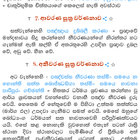
= චාතුර්භූමික චිත්තයාගේ කෙලෙස් නැති අවස්ථාව
7. ආවරණ සූත්‍ර වර්ණනාව
සත්වැන්නෙහි
පඤ්ඤාය දුබ්බලී කරණා
= ප්‍රඥාවේ
මන්දභාවය සිදු කරන්නෝ නීවරණයන්ගේ නිරන්තර හට
ගැන්මක් ඇති කල්හි ඒ අතරතුරෙහි උපදින ප්‍රඥාව දුබල
වේ, අඩු වේ. හීන වේ.
8. අනීවරණ සූත්‍ර වර්ණනාව
අට වැන්නෙහි -
පඤ්චස්ස නීවරණා තස්මිං සමයෙ න
හොන්ති සත්ත බොජ්ඣඞ්ගා තස්මිං සමයෙ භාවනා
පාරිපූරං ගච්ඡන්ති
= හිතකර ධර්මය ශ්‍රවණය කරන්නා වූ
ආර්ය ශ්‍රාවකයන් වහන්සේට වනාහී පඤ්ච නීවරණ දුරු
වෙයි. හෙතෙම ඒ හේතුවෙහි ම පිහිටා උත්තම තත්ත්වය
(මාර්ග ඵල) උපදවා ගැනීමට සමත් වෙයි. මෙසේ ඔහුගේ
බෝධ්‍යංග ධර්මයන් සත භාවනාවෙහි පරිපූර්ණත්වයට
යයි. එසේ කළ නොහැකි වුවහොත් එතැන් පටන් රාත්‍රි
ස්ථාන දිවා ස්ථානවලට පැමිණියේ ඒ ප්‍රීතියම අත්
නොහරිමින් පංචනීවරණයන් යටපත් කොට උත්තම