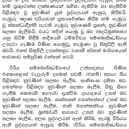
දුරින් ම දුරු කිරීමයි. ප්‍රඥාවන්ත පුද්ගලයන් ඇසුරු කිරීම
නම් ප්‍රඥාවන්ත ලක්ෂණයන් සහිත, ඇතිවීම හා නැතිවීම
පිළිබඳව වූ නුවණින් යුත් පුද්ගලයන් ඇසුරු කිරීමයි.
ගැඹුරු ඤාණ චරියාවන් ප්‍රත්‍යවේක්ෂා කිරීම නම් ගැඹුරු
වූ ස්කන්ධාදීන්හි පැවති ගැඹුරු නුවණෙහි ප්‍රභේද නුවණින්
සලකා බැලීමයි. එයට තදින් යොමු වූ බව (තදධිමුත්තතා)
යනු සිටීම් හිඳීම් ආදියෙහි ධම්මවිචය සම්බොජ්ඣඞ්ගය
උපදවා ගැණීම පිණිස යොමුවූ, නැමුණා වූ සිතුවිලි ඇති
බවයි. එසේ සිතුවිලි උපන්නහුට වනාහී අර්හත් මාර්ගයෙන්
භාවනාව සම්පූර්ණ වන්නේ වෙයි.
විරිය සම්බොජ්ඣඞ්ගයේ උත්පාදනය පිණිස
එකොළොස් වැදෑරුම් දහමක් පවතී. (එනම්) අපාය බිය
පිළිබඳව නුවණින් සලකා බැලීම. ආනිසංස දකින බව,
ගමන්මඟ පිළිබඳව නුවණින් සලකා බැලීම, පිඬු සිඟා
ගැනීම කෙරෙහි ගෞරව දැක්වීම. දායාදයේ උසස් බව
නුවණින් සලකා බැලීම, ශාස්තෲන් වහන්සේගේ උසස් බව
නුවණින් සලකා බැලීම, ජාති මහන්තත්වය නුවණින්
සලකා බැලීම, බ්‍රහ්මචාරී භාවයේ උසස් බව නුවණින්
සලකා බැලීම, අලස පුද්ගලයන් ඈත් කිරිම, ඇරඹූ වීර්යය
ඇති පුද්ගලයන් ඇසුරු කිරීම, (විරිය. සම්බොජ්ඣඞ්ගය