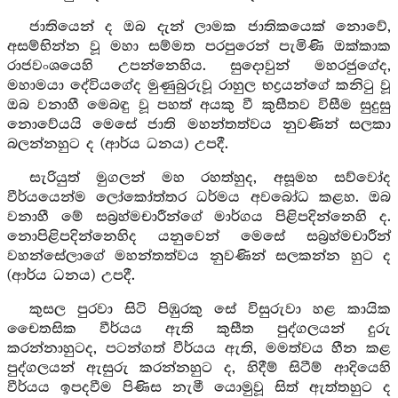
ජාතියෙන් ද ඔබ දැන් ලාමක ජාතිකයෙක් නොවේ,
අසම්භින්න වූ මහා සම්මත පරපුරෙන් පැමිණි ඔක්කාක
රාජවංශයෙහි උපන්නෙහිය. සුදොවුන් මහරජුගේද,
මහාමයා දේවියගේද මුණුබුරුවූ රාහුල භද්‍රයන්ගේ කනිටු වූ
ඔබ වනාහී මෙබඳු වූ පහත් අයකු වී කුසීතව විසීම සුදුසු
නොවේයයි මෙසේ ජාති මහන්තත්වය නුවණින් සලකා
බලන්නහුට ද (ආර්ය ධනය) උපදී.
සැරියුත් මුගලන් මහ රහත්හුද, අසූමහ සව්වෝද
වීර්යයෙන්ම ලෝකෝත්තර ධර්මය අවබෝධ කළහ. ඔබ
වනාහී මේ සබ්‍රහ්මචාරීන්ගේ මාර්ගය පිළිපදින්නෙහි ද.
නොපිළිපදින්නෙහිද යනුවෙන් මෙසේ සබ්‍රහ්මචාරීන්
වහන්සේලාගේ මහන්තත්වය නුවණින් සලකන්න හුට ද
(ආර්ය ධනය) උපදී.
කුසල පුරවා සිටි පිඹුරකු සේ විසුරුවා හළ කායික
චෛතසික වීර්යය ඇති කුසීත පුද්ගලයන් දුරු
කරන්නාහුටද, පටන්ගත් වීර්යය ඇති, මමත්වය හීන කළ
පුද්ගලයන් ඇසුරු කරන්නහුට ද, හිදීම් සිටීම් ආදියෙහි
වීර්යය ඉපදවීම පිණිස නැමී යොමුවූ සිත් ඇත්තහුට ද