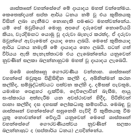
ශාස්තෲන් වහන්සේගේ මේ දායාදය මහත් වන්නේමය.
කෙතෙක්දයත් සප්ත ආර්ය ධනය නම් වූ එය කුසීතයකු
විසින් ලබා ගැනීමට නොහැකි පමණට මහත්වන්නේය.
යම් සේ මවුපියෝ මොහු අපගේ දරුවෙක් නොවේයයි
කියා, වැරදිමඟට යොමු වූ දරුවා බැහැර කරත්ද, ඒ දරුවා
ඔවුන්ගේ ඇවෑමෙන් දායාද නො ලබයි. මෙසේ කුසීතයාද
ආර්ය ධනය නමැති මේ දායාදය නො ලබයි. පටන් ගත්
වීර්යය ඇති තැනැත්තාටම එය ලැබෙන්නේය යනුවෙන්
නුවණින් සලකා බලන්නාහුටම මහත් වූ දායාදය ලැබෙයි.
ඔබේ ශාස්තෲහු ගෞරවණීය වන්නාහ. ශාස්තෲන්
වහන්සේ මවුකුස පිළිසිඳින කල්හි ද, අබිනික්මන් කරන
කල්හිද, සම්බුද්ධත්වයට පත්වන කල්හි ද, දම්සක් පැවතුම,
යමාමහ පෙළහර දැක්වීම, දෙව්ලොවින් බැසීම, ආයු
සංස්කාරය අත්හැරීම යන අවස්ථාවන් හිදීද, පිරිනිවන්
පානා කල්හිද දස දහසක් ලෝකධාතු කම්පාවිය. මෙබඳු වූ
ශාස්තෲන් වහන්සේගේ සසුනෙහි පැවිදි වී කුසීතයකු වීම
යුතු නොවන්නේ වේදැයි යනුවෙන් මෙසේ ශාස්තෲන්
වහන්සේගේ ගෞරවණීයත්වය නුවණින් සලකා
බලන්නාහුට ද (සප්තාර්ය ධනය) උපදින්නේය.