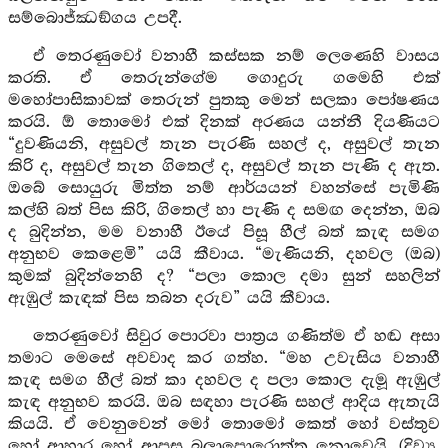
සම්බොජ්ඣඞ්ගය උපදී.
ඒ තෙරණුවෝ වනාහී කස්සක නම් ලෙණෙහි වාසය
කරති. ඒ තෙරුන්ගේම ගොදුරු ගමෙහි එක්
මහෝපාසිකාවක් තෙරුන් පුතකු මෙන් සලකා පෝෂණය
කරයි. ඕ තොමෝ එක් දිනක් අරණය යන්නී දියණියට
“දුවණියනි, අසුවල් තැන පැරණි සහල් ද, අසුවල් තැන
කිරි ද, අසුවල් තැන ගිතෙල් ද, අසුවල් තැන පැණි ද ඇත.
ඔබේ සොයුරු මිත්ත නම් ආර්යයන් වහන්සේ පැමිණි
කල්හි බත් පිස කිරි, ගිතෙල් හා පැණි ද සමඟ දෙන්න, ඔබ
ද බුදින්න, මම වනාහී ඊයේ පිසූ හීල් බත් කැඳ සමග
අනුභව කෙළෙමි” යයි කීවාය. “මැණියනි, දහවල (ඔබ)
කුමක් බුදින්නෙහි ද? “පලා කොල දමා සුන් සහලින්
ඇඹුල් කැඳක් පිස තබන දරුව” යයි කීවාය.
තෙරණුවෝ සිවුර පොරවා පාත්‍රය ගණිත්ම ඒ හඬ අසා
තමාට මෙසේ අවවාද කර ගත්හ. “මහ උවැසිය වනාහී
කැඳ සමග හීල් බත් කා දහවල ද පලා කොල දැමූ ඇඹුල්
කැඳ අනුභව කරයි. ඔබ සඳහා පැරණි සහල් ආදිය ඇතැයි
කියයි. ඒ වෙනුවෙන් මෝ තොමෝ කෙත් හෝ වස්තුව
හෝ ආහාර හෝ ආපසු බලාපොරොත්තු නොවෙයි. (දිව්‍ය,