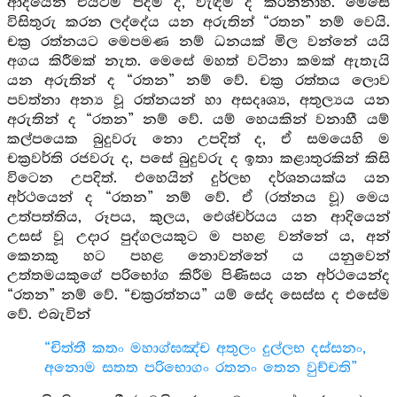
ආදියෙන් එයටම පිදීම ද, වැඳීම ද කරන්නාහ. මෙසේ
විසිතුරු කරන ලද්දේය යන අරුතින් “රතන” නම් වෙයි.
චක්‍ර රත්නයට මෙපමණ නම් ධනයක් මිල වන්නේ යයි
අගය කිරීමක් නැත. මෙසේ මහත් වටිනා කමක් ඇතැයි
යන අරුතින් ද “රතන” නම් වේ. චක්‍ර රත්තය ලොව
පවත්නා අන්‍ය වූ රත්නයන් හා අසදෘශ්‍ය, අතුල්‍යය යන
අරුතින් ද “රතන” නම් වේ. යම් හෙයකින් වනාහී යම්
කල්පයෙක බුදුවරු නො උපදිත් ද, ඒ සමයෙහි ම
චක්‍රවර්ති රජවරු ද, පසේ බුදුවරු ද ඉතා කළාතුරකින් කිසි
විටෙන උපදිත්. එහෙයින් දුර්ලභ දර්ශනයක්ය යන
අර්ථයෙන් ද “රතන” නම් වේ. ඒ (රත්නය වූ) මෙය
උත්පත්තිය, රූපය, කුලය, ඓශ්චර්යය යන ආදියෙන්
උසස් වූ උදාර පුද්ගලයකුට ම පහළ වන්නේ ය, අන්
කෙනකු හට පහළ නොවන්නේ ය යනුවෙන්
උත්තමයකුගේ පරිභෝග කිරීම පිණිසය යන අර්ථයෙන්ද
“රතන” නම් වේ. “චක්‍රරත්නය” යම් සේද සෙස්ස ද එසේම
වේ. එබැවින්
“චිත්තී කතං මහාග්ඝඤ්ච අතුලං දුල්ලභ දස්සනං,
අනොම සතත පරිභොගං රතනං තෙන වුච්චති”