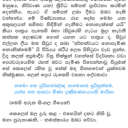
මනුෂ්‍ය, නිර්වාණ යන) ත්‍රිවිධ සම්පත් ප්‍රාර්ථනා කරමින්
දෙන්නීය. ඇයට ඒ සම්පත් ලබා දීමට ඔබට හැකි
වන්නේය. මේ පිණ්ඩපාතය රාග දෝස මෝහ යන
අකුසලයන් සහිතව හිඳිමින් ගැනීමට නොහැක්කේ යයි”
කියා පාත්‍රය පැසෙහි බහා (සිවුරෙහි ගැටය මුදා නැවතී
කස්සක ලෙණටම ගොස් යහන යට පාත්‍රය ද, සිවුර
එල්ලන ලීය මත සිවුර ද තබා “අර්හත්වයට නොපැමිණ
නොනික්මෙමි” යි වීර්යය ස්ථිර ලෙස පිහිටුවා වැඩ හුන්හ.
දිගු කලක් අප්‍රමාදීව විසූ භික්ෂූන් වහන්සේ විදර්ශනා වඩා
පෙරවරුයෙහිම රහත් බවට පැමිණ පිපෙන්නාවූ පියුමක්
සේ කෙලෙස් රහිත වූ සේක් මඳ සිනහවෙන් යුක්තවම
නික්මුණහ. ලෙන් දොර රුකෙහි වසනා දේවතාවා
නමො තෙ පුරිසාජඤ්ඤ නමොතෙ පුරිසුත්තම,
යස්ස තෙ ආසවා ඛීණා දක්‍ඛිණෙය්‍යොසි මාරිසා
(මෙහි අරුත සිංහල ගීයෙන්)
කෙලෙස් මල දුරු කළ - එහෙයින් දනට නිසි වූ,
මහා පුරුසාණනි, - නමස්කාරය ඔබට වේවා.