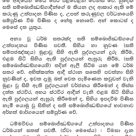
මේ ආදියෙහි මෙය පෙර පිළිවෙළින් වෙනස් වේ. හුදෙක්
සති සම්බොජ්ඣඞ්ගාදීන්ගේ ම කියන ලද ආකාර ඇති මේ
කරුණු උත්පාදන පිණිස ද, උපන් කරුණුවල වර්ධනයෙහි
සම්පූර්ණ වීම පිණිස ද හේතු නොවේ. අන් කොටස් ද
මෙසේ දත යුතුය.
අන්‍ය වූ ධර්ම සතරක්ද සති සම්බොජ්ඣඞ්ගයේ
උත්පාදනය පිණිස පවතී. සිහිය හා නුවණ (සති
සම්පජඤ්ඤය) මුළාවූ සිහි ඇති පුද්ගලයන් දුරු කිරීම,
එළඹ සිටි සිහිය ඇති පුද්ගලයන් ඇසුරු කිරීම, (සති
සම්බොජ්ඣඞ්ගයෙහි) තදින් ඇලී සිටීම යන මේ ධර්ම
සතර වේ. අභික්කන්ත ආදී ස්ථාන සතෙහි පවත්නා සිහි
නුවණින් ද, ඉවත දැමු බත් වෙත පැමිණෙන කවුඩන් වැනි
මුළා වූ සිහි ඇති පුද්ගලයන් වර්ජනය කිරීමෙන් ද තිස්ස
දත්ත ස්ථවිර, අභය ස්ථවිර ආදීන් වැනි එළඹ සිටි සිහිය
ඇති පුද්ගලයන් ඇසුරු කිරීමෙන් ද, සිහිය ඉපදවීම පිණිස
නැමී යොමු වූ සිතින් ද සති සම්බොජ්ඣඞ්ගයේ භාවනාව
අර්හත් මාර්ගයෙන් සම්පූර්ණ වේ.
ධම්මවිචය සම්බොජ්ඣඞ්ගයේ උත්පාදනය පිණිස
ධර්මයන් සතක් පවතී. (ඒවා මෙසේය) : විමසා දැන