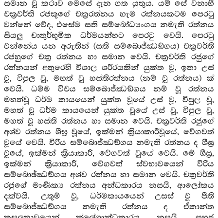
සමාන වූ කථාව මෙසේ දැන ගත යුතුය. යම් සේ වනාහී
චක්‍රවර්ති රජකුගේ චක්‍රරත්නය හැම රත්නයකටම පෙරටු
වන්නේ වේද, එසේම සති සම්බෝධ්‍යංගය නමැති රත්නය
සියලු චාතුර්භූමික ධර්මයන්හට පෙරටු වෙයි. පෙරටු
වන්නේය යන අරුතින් (සති සම්බොජ්ඣඞ්ගය) චක්‍රවර්ති
රජහුගේ චක්‍ර රත්නය හා සමාන වෙයි. චක්‍රවර්ති රජුගේ
රත්නයන් අතුරෙහි විශාල ශරීරයකින් යුක්ත වූ, ඉතා උස්
වූ, විපුල වූ, මහත් වූ හස්තිරත්නය (නම් වූ රත්නය) ක්
වෙයි. ධම්ම විචය සම්බොජ්ඣඞ්ගය නම් වූ රත්නය
මහත්වූ ධර්ම කායයෙන් යුක්ත වූයේ උස් වූ, විපුල වූ,
මහත් වූ ධර්ම කායයෙන් යුක්ත වූයේ උස් වූ, විපුල වූ,
මහත් වූ හස්ති රත්නය හා සමාන වෙයි. චක්‍රවර්ති රජුගේ
අශ්ව රත්නය ශීඝ්‍ර වූයේ, ඉක්මන් ක්‍රියාකාරීවූයේ, වේගවත්
වූයේ වෙයි. විරිය සම්බොජ්ඣඞ්ගය නමැති රත්නය ද ශීඝ්‍ර
වූයේ, ඉක්මන් ක්‍රියාකාරී, වේගවත් වූයේ වෙයි. මේ ශීඝ්‍ර,
ඉක්මන් ක්‍රියාකාරී, වේගවත් ස්වභාවයෙන් විරිය
සම්බොඡ්ඣඞ්ගය අශ්ව රත්නය හා සමාන වෙයි. චක්‍රවර්ති
රජුගේ මාණික්‍ය රත්නය අන්ධකාරය නසයි, ආලෝකය
දක්වයි. උතුම් වූ, ධර්මකායයෙන් උසස් වූ පීති
සම්බොජ්ඣඞ්ගය නමැති රත්නය ද ඒකාන්ත
කුසලතාවයෙන් ක්ලේශාන්ධකාරය නසයි. සහජ