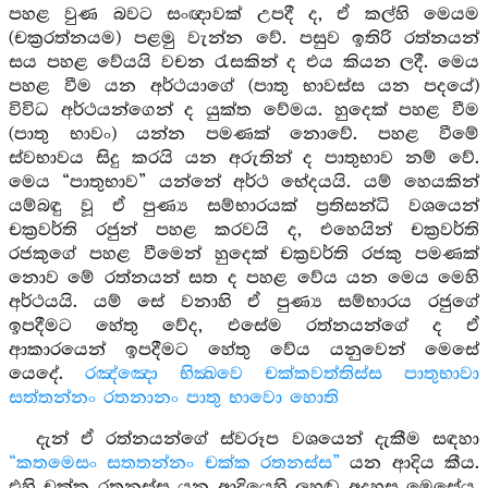
පහළ වුණ බවට සංඥාවක් උපදී ද, ඒ කල්හි මෙයම
(චක්‍රරත්නයම) පළමු වැන්න වේ. පසුව ඉතිරි රත්නයන්
සය පහළ වේයයි වචන රැසකින් ද එය කියන ලදී. මෙය
පහළ වීම යන අර්ථයාගේ (පාතු භාවස්ස යන පදයේ)
විවිධ අර්ථයන්ගෙන් ද යුක්ත වේමය. හුදෙක් පහළ වීම
(පාතු භාවං) යන්න පමණක් නොවේ. පහළ වීමේ
ස්වභාවය සිදු කරයි යන අරුතින් ද පාතුභාව නම් වේ.
මෙය “පාතුභාව” යන්නේ අර්ථ භේදයයි. යම් හෙයකින්
යම්බඳු වූ ඒ පුණ්‍ය සම්භාරයක් ප්‍රතිසන්ධි වශයෙන්
චක්‍රවර්ති රජුන් පහළ කරවයි ද, එහෙයින් චක්‍රවර්ති
රජකුගේ පහළ වීමෙන් හුදෙක් චක්‍රවර්ති රජකු පමණක්
නොව මේ රත්නයන් සත ද පහළ වේය යන මෙය මෙහි
අර්ථයයි. යම් සේ වනාහි ඒ පුණ්‍ය සම්භාරය රජුගේ
ඉපදීමට හේතු වේද, එසේම රත්නයන්ගේ ද ඒ
ආකාරයෙන් ඉපදීමට හේතු වේය යනුවෙන් මෙසේ
යෙදේ.
රඤ්ඤො භික්‍ඛවෙ චක්කවත්තිස්ස පාතුභාවා
සත්තන්නං රතනානං පාතු භාවො හොති
දැන් ඒ රත්නයන්ගේ ස්වරූප වශයෙන් දැකීම සඳහා
“කතමෙසං සතතන්නං චක්ක රතනස්ස”
යන ආදිය කීය.
එහි චක්ක රතනස්ස යන ආදියෙහි ලුහුඬු අදහස මෙසේය.