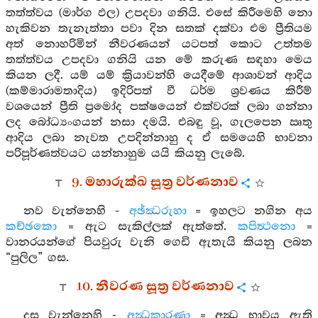
තත්ත්වය (මාර්ග ඵල) උපදවා ගනියි. එසේ කිරීමෙහි නො
හැකිවන තැනැත්තා පවා දින සතක් දක්වා එම ප්‍රීතියම
අත් නොහරිමින් නීවරණයන් යටපත් කොට උත්තම
තත්ත්වය උපදවා ගනියි යන මේ කරුණ සඳහා මෙය
කියන ලදී. යම් යම් ක්‍රියාවන්හි යෙදීමේ ආශාවන් ආදිය
(කම්මාරාමතාදිය) ඉදිරිපත් වී ධර්ම ශ්‍රවණය කිරීම්
වශයෙන් ප්‍රීති ප්‍රමෝද පක්ෂයෙන් එක්වරක් ලබා ගන්නා
ලද බෝධ්‍යංගයන් නසා දමයි. එබඳු වූ, ගැලපෙන ඍතු
ආදිය ලබා නැවත උපදින්නාහු ද ඒ සමයෙහි භාවනා
පරිපූර්ණත්වයට යන්නාහුම යයි කියනු ලැබේ.
9. මහාරුක්ඛ සූත්‍ර වර්ණනාව
නව වැන්නෙහි -
අඡ්ඣරුහා
= ඉහලට නගින අය
කච්ඡකො
= ඇට සැකිල්ලක් ඇත්තේ.
කපිත්‍ථනො
=
වානරයන්ගේ පියවුරු වැනි ගෙඩි ඇතැයි කියනු ලබන
“පුලිල” ගස.
10. නීවරණ සූත්‍ර වර්ණනාව
දස වැන්නෙහි -
අන්‍ධකාරණා
= අන්‍ධ භාවය ඇති