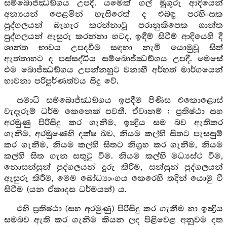
සම්බොජ්ඣඞ්ගය උපදී. යමෙක් ගල් මුගුරු ආදියෙන්
අන්‍යයන් පෙළමින් හැසිරෙත් ද එබඳු පරහිංසක
පුද්ගලයන් බැහැර කරන්නාවූ පරානුකිපෙක ශාන්ත
පුද්ගලයන් ඇසුරු කරන්නා හටද, ඉඳීම් සිටීම් ආදියෙහි දී
ශාන්ත භාවය උපදවීම සඳහා නැමී යොමුවූ සිත්
ඇත්තාහට ද පස්සද්ධිය සම්බොජ්ඣඞ්ගය උපදී. මෙසේ
එම බොජ්ඣඞ්ගය උපන්නහුට වනාහී අර්හත් මාර්ගයෙන්
භාවනා පරිපූර්ණත්වය සිදු වේ.
සමාධි සම්බොජ්ඣඞ්ගය ඉපදීම පිණිස එකොළොස්
වැදෑරුම් ධර්ම කෙනෙක් පවතී. ඒවානම් : ප්‍රතිෂ්ඨා සහ
අරමුණු පිරිසිදු කර ගැනීම, ඉන්‍ද්‍රිය සම බව ඇතිකර
ගැනීම, අරමුණෙහි දක්ෂ බව, නියම කල්හි සිතට පැසසුම්
කර ගැනීම, නියම කල්හි සිතට නිග්‍රහ කර ගැනීම, නියම
කල්හි සිත ගැන සතුටු වීම. නියම කල්හි මධ්‍යස්ථ වීම,
නොසන්සුන් පුද්ගලයන් දුරු කිරීම, සන්සුන් පුද්ගලයන්
ඇසුරු කිරීම, මෙම බෝධ්‍යාංගය කෙරෙහි තදින් යොමු වී
සිටීම (යන ඒකාදස ධර්මයන්) ය.
එහි ප්‍රතිෂ්ඨා (සහ අරමුණු) පිරිසිදු කර ගැනීම හා ඉන්‍ද්‍රිය
සමබව ඇති කර ගැනීම කියන ලද පිළිවෙළ අනුවම දත