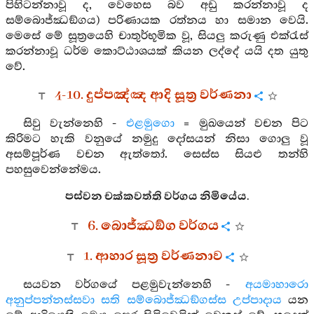
පිහිටන්නාවූ ද, වෙහෙස බව අඩු කරන්නාවූ ද
සම්බොජ්ඣඞ්ගය) පරිණායක රත්නය හා සමාන වෙයි.
මෙසේ මේ සූත්‍රයෙහි චාතුර්භූමික වූ, සියලු කරුණු එක්රැස්
කරන්නාවූ ධර්ම කොට්ඨාශයක් කියන ලද්දේ යයි දත යුතු
වේ.
4-10. දුප්පඤ්ඤ ආදි සූත්‍ර වර්ණනා
සිවු වැන්නෙහි -
එළමුගො
= මුඛයෙන් වචන පිට
කිරිමට හැකි වනුයේ නමුදු දෝසයන් නිසා ගොලු වූ
අසම්පූර්ණ වචන ඇත්තෝ. සෙස්ස සියළු තන්හි
පහසුවෙන්නේමය.
පස්වන චක්කවත්ති වර්ගය නිමියේය.
6. බොජ්ඣඞ්ග වර්ගය
1. ආහාර සූත්‍ර වර්ණනාව
සයවන වර්ගයේ පළමුවැන්නෙහි -
අයමාහාරො
අනුප්පන්නස්සවා සති සම්බොජ්ඣඞ්ගස්ස උප්පාදාය
යන