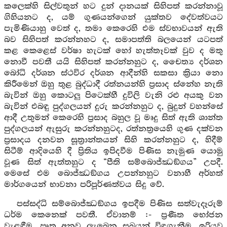
කලෙක්හි සිල්වතුන් හට දුන් දානයක් සිහිපත් කරන්නාවූ
ගිහියනට ද, යම් ගුණයන්ගෙන් යුක්තව දේවත්වයට
පැමිණියාහු වෙත් ද, තමා කෙරෙහි එම ස්වභාවයන් ඇති
බව සිහිපත් කරන්නහට ද, සමාපත්ති බලයෙන් යටපත්
කළ කෙළෙස් වර්ෂා හැටක් හෝ හැත්තෑවක් වුව ද මතු
නොවී පවතී යයි සිහිපත් කරන්නහුට ද, චෛත්‍ය දර්ශන
බෝධි දර්ශන ස්ථවිර දර්ශන ආදීන්හි සකසා ක්‍රියා නො
කිරීමෙන් ඔහු තුළ බුද්ධාදී රත්නයන්හි ප්‍රසාද ස්නේහ නැති
බැවින් ඔහු කොටලු පිටෙක්හී දුවිලි වැනි රළු අයකු වන
බැවින් එබඳු පුද්ගලයන් දුරු කරන්නහුට ද, බුදුන් වහන්සේ
ආදී උතුමන් කෙරෙහි ප්‍රසාද බහුල වූ මෘදු සිත් ඇති ශාන්ත
පුද්ගලයන් ඇසුරු කරන්නහුටද, රත්නත්‍රයෙහි ගුණ දක්වන
ප්‍රසාදය දනවන සූත්‍රාන්තයන් සිහි කරන්නහුට ද, හිදීම්
සිටීම් ආදියෙහි දී ප්‍රිතිය ඉපිදවීම පිණිස නැමුණ යොමු
වූණ සිත් ඇත්තහුට ද “පීති සම්බොජ්ඣඞ්ගය” උපදී.
මෙසේ එම බොජ්ඣඞ්ගය උපන්නහුට වනාහී අර්හත්
මාර්ගයෙන් භාවනා පරිපූර්ණත්වය සිදු වේ.
පස්සද්ධි සම්බොජ්ඣඞ්ගය ඉපදීම පිණිස සත්වැදෑරුම්
ධර්ම කෙනෙක් පවතී. ඒවානම් :- ප්‍රණීත භෝජන
වැළඳීම, ඍතු අනුව ලැබෙන සුඛයන් විඳගැනීම, ඉරියවු