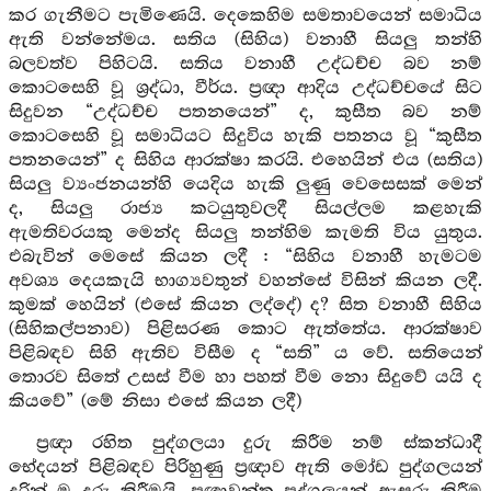
කර ගැනීමට පැමිණෙයි. දෙකෙහිම සමතාවයෙන් සමාධිය
ඇති වන්නේමය. සතිය (සිහිය) වනාහී සියලු තන්හි
බලවත්ව පිහිටයි. සතිය වනාහී උද්ධච්ච බව නම්
කොටසෙහි වූ ශ්‍රද්ධා, වීර්ය. ප්‍රඥා ආදිය උද්ධච්චයේ සිට
සිදුවන “උද්ධච්ච පතනයෙන්” ද, කුසීත බව නම්
කොටසෙහි වූ සමාධියට සිදුවිය හැකි පතනය වූ “කුසීත
පතනයෙන්” ද සිහිය ආරක්ෂා කරයි. එහෙයින් එය (සතිය)
සියලු ව්‍යංජනයන්හි යෙදිය හැකි ලුණු වෙසෙසක් මෙන්
ද, සියලු රාජ්‍ය කටයුතුවලදී සියල්ලම කළහැකි
ඇමතිවරයකු මෙන්ද සියලු තන්හිම කැමති විය යුතුය.
එබැවින් මෙසේ කියන ලදී : “සිහිය වනාහී හැමටම
අවශ්‍ය දෙයකැයි භාග්‍යවතුන් වහන්සේ විසින් කියන ලදී.
කුමක් හෙයින් (එසේ කියන ලද්දේ) ද? සිත වනාහී සිහිය
(සිහිකල්පනාව) පිළිසරණ කොට ඇත්තේය. ආරක්ෂාව
පිළිබඳව සිහි ඇතිව විසීම ද “සති” ය වේ. සතියෙන්
තොරව සිතේ උසස් වීම හා පහත් වීම නො සිදුවේ යයි ද
කියවේ” (මේ නිසා එසේ කියන ලදී)
ප්‍රඥා රහිත පුද්ගලයා දුරු කිරීම නම් ස්කන්ධාදී
භේදයන් පිළිබඳව පිරිහුණු ප්‍රඥාව ඇති මෝඩ පුද්ගලයන්