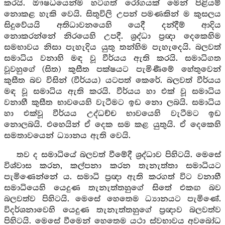
කරයි. ඖෂධයෙන්ම හටගත් රෝගයක් මෙන් පිළියම්
නොකළ හැකි වෙයි. සිතුවිලි උපන් පමණකින් ම කුසලය
සිදුවේයයි අතිධාවනයෙහි යෙදී දන්දීම් ආදිය
නොකරන්නේ නිරයෙහි උපදී. ශ්‍රද්ධා ප්‍රඥා දෙකෙහිම
සමභාවය නිසා පැහැදිය යුතු තන්හිම පැහැදෙයි. බලවත්
සමාධිය වනාහි මඳ වූ වීර්යය ඇති කරයි. සමාධිගත
වූවහුගේ (සිත) කුසීත පක්ෂයට පැමිණීමේ හේතුවෙන්
කුසීත බව විසින් (වීර්යය) යටපත් කෙරේ. බලවත් වීර්යය
මඳ වූ සමාධිය ඇති කරයි. වීර්යය හා එක් වූ සමාධිය
වනාහී කුසීත භාවයෙහි වැටීමට ඉඩ නො ලබයි. සමාධිය
හා එක්වූ වීර්යය උද්ධච්ච භාවයෙහි වැටීමට ඉඩ
නොලබයි. එහෙයින් ඒ දෙක සම කළ යුතුයි. ඒ දෙකෙහි
සමතාවයෙන් ධ්‍යානය ඇති වෙයි.
තව ද සමාධියේ බලවත් වීමේදී ශ්‍රද්ධාව පිහිටයි. මෙසේ
විශ්වාස කරන, කල්පනා කරන තැනැත්තා සමාධියට
පැමිණෙන්නේ ය. සමාධි ප්‍රඥා ඇති කරගත් විට වනාහී
සමාධියෙහි යෙදුණ තැනැත්තහුගේ සිතේ එකඟ බව
බලවත්ව පිහිටයි. මෙසේ හෙතෙම ධ්‍යානයට පැමිණේ.
විදර්ශනාවෙහි යෙදුණ තැනැත්තහුගේ ප්‍රඥාව බලවත්ව
පිහිටයි. මෙසේ වීමෙන් හෙතෙම යථා ස්වභාවය අවබෝධ