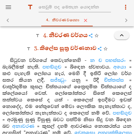
4. නීවරණවග‍්ගො
4. නීවරණ වර්ගය
3. කිලේස සූත්‍ර වර්ණනාව
සිටුවන වර්ගයේ තෙවැන්නෙහි -
න ච පභස්සරං
=
බැබලීමක් නැති.
පභඞ්ගුච
= බිඳෙන ස්වභාවය.
අයො
=
කළු පැහැති ලෝහය හැර, මෙහි දී ඉතිරි ලෝහ වර්ග
සතර කියන ලදී.
සජ්ඣුං
යනු = රිදී
චිත්තස්ස
=
චාතුර්භූමික කුසල චිත්තයාගේ ත්‍රෛභූමික චිත්තයාගේ ද
ක්ලේශයෝ වෙත්. ලෝකෝත්තර සිතේ කෙලෙස්
තත්ත්වය කෙසේ ද යත් - කෙලෙස් ඉපදීමට ඉඩක්
නොදේද, එම හේතුවෙන් මේවා ලෞකික තැනැත්තාට ද,
ලෝකෝත්තර තැනැත්තාට ද කෙලෙස් නම් වේ.
පභඞ්ගුච
= අරමුණු සුණු විසුණු බවට පත්වීම නිසා සිදු වන බිඳෙන
බව
අනාවරණ
= කුසල් දහම් ආවරණය නොකරත්ය යන
අදහසින් “අනාවරණ” නම් වේ.
චෙතසො අනුපක්කිලෙසා