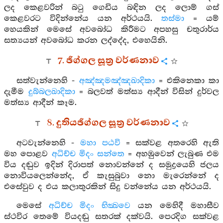
ලද කෙළවරින් බටු ගෙඩිය බඳින ලද ලොම් ගස්
කෙළවරට විදින්නේය යන අර්ථයයි.
තස්මා
= යම්
හෙයකින් මෙසේ අවබෝධ කිරීමට අපහසු චතුරාර්ය
සත්‍යයන් අවබෝධ කරන ලද්දේද, එහෙයිනි.
7. ඡිග්ගල සූත්‍ර වර්ණනාව
සත්වැන්නෙහි -
අඤ්ඤමඤ්ඤඛාදිකා
= එකිනෙකා කා
දැමීම
දුබ්බලඛාදිකා
= බලවත් මත්ස්‍ය ආදීන් විසින් දුර්වල
මත්ස්‍ය ආදීන් කෑම.
8. දුතියඡිග්ගල සූත්‍ර වර්ණනාව
අටවැන්නෙහි -
මහා පඨවි
= සක්වළ අතරෙහි ඇති
මහ පොළව
අධිච්ච මිදං සන්තෙ
= අහඹුවෙන් ලැබුණ එම
විය දඬුව ඉදින් දිරාපත් නොවන්නේ ද සමුද්‍රයෙහි ජලය
නොවියලෙන්නේද, ඒ කැසුබුවා නො මැරෙන්නේ ද
එසේවුව ද එය කලාතුරකින් සිදු වන්නේය යන අර්ථයයි.
මෙසේ
අධිච්ච මිදං භික්‍ඛවෙ
යන මෙහිදී මහාසීව
ස්ථවිර තෙමේ වියදඬු සතරක් දක්වයි. පෙරදිග සක්වළ