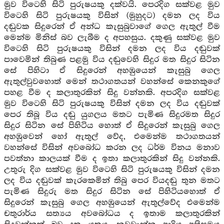
මුව විටෙහි සිටි පුරුෂයකු දක්වයි. පෙරදිග සක්වළ මුව
විටෙහි සිටි පුරුෂයකු විසින් (මුහුදට) දමන ලද විය
දඬුවක සිදුරෙන් ඒ අන්ධ කැසුබුවාගේ ගෙල ඇතුල් වීම
මෙන්ම මිනිස් බව ලැබීම ද අපහසුය. දකුණු සක්වළ මුව
විටෙහි සිටි පුරුෂයකු විසින් දමන ලද විය දඬුවක්
පාවෙමින් තිබුණ පළමු විය දඬුවෙහි සිදුර මත සිදුර සිටින
සේ පිහිටා ඒ සිදුරෙන් අහඹුයෙන් කැසුබු ගෙල
ඇතුල්වුවහොත් මෙන් තථාගතයන් වහන්සේ කෙනකුගේ
පහළ වීම ද කලාතුරකින් සිදු වන්නකි. අපරදිග සක්වළ
මුව විටෙහි සිටි පුරුෂයකු විසින් දමන ලද විය දඬුවක්
පෙර තිබූ විය දඬු යුගලය මතට පැමිණ සිදුරමත සිදුර
සිදුර සිටින සේ පිහිටිය හොත් ඒ සිදුරෙන් කැසුබු ගෙල
අහඹුවෙන් හෝ ඇතුල් වේද, එමෙන්ම තථාගතයන්
වහන්සේ විසින් අවබෝධ කරන ලද ධර්ම විනය මනාව
පවත්නා කාලයක් වීම ද ඉතා කලාතුරකින් සිදු වන්නකි.
උතුරු දිග සක්වළ මුව විටෙහි සිටි පුරුෂයකු විසින් දමන
ලද විය දඬුවක් කැරකෙමින් තිබු පෙර වියදඬු තුන මතට
පැමිණ සිදුරු මත සිදුර සිටින සේ පිහිටියහොත් ඒ
සිදුරෙන් කැසුබු ගෙල අහඹුයෙන් ඇතුල්වේද එමෙන්ම
චතුරාර්ය සත්‍යය අවබෝධය ද ඉතාම කලාතුරකින්