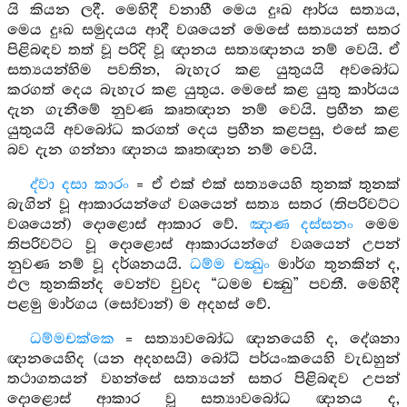
යි කියන ලදී. මෙහිදී වනාහී මෙය දුඃඛ ආර්ය සත්‍යය,
මෙය දුඃඛ සමුදයය ආදී වශයෙන් මෙසේ සත්‍යයන් සතර
පිළිබඳව තත් වූ පරිදි වූ ඥානය සත්‍යඥානය නම් වෙයි. ඒ
සත්‍යයන්හිම පවතින, බැහැර කළ යුතුයයි අවබෝධ
කරගත් දෙය බැහැර කළ යුතුය. මෙසේ කළ යුතු කාර්යය
දැන ගැනීමේ නුවණ කෘතඥාන නම් වෙයි. ප්‍රහීන කළ
යුතුයයි අවබෝධ කරගත් දෙය ප්‍රහීන කළපසු, එසේ කළ
බව දැන ගන්නා ඥානය කෘතඥාන නම් වෙයි.
ද්වා දසා කාරං
= ඒ එක් එක් සත්‍යයෙහි තුනක් තුනක්
බැගින් වූ ආකාරයන්ගේ වශයෙන් සත්‍ය සතර (තිපරිවට්ට
වශයෙන්) දොළොස් ආකාර වේ.
ඤාණ දස්සනං
මෙම
තිපරිවට්ට වූ දොළොස් ආකාරයන්ගේ වශයෙන් උපන්
නුවණ නම් වූ දර්ශනයයි.
ධම්ම චක්‍ඛුං
මාර්ග තුනකින් ද,
ඵල තුනකින්ද වෙන්ව වුවද “ධමම චක්‍ඛු” පවතී. මෙහිදී
පළමු මාර්ගය (සෝවාන්) ම අදහස් වේ.
ධම්මචක්කෙ
= සත්‍යාවබෝධ ඥානයෙහි ද, දේශනා
ඥානයෙහිද (යන අදහසයි) බෝධි පර්යංකයෙහි වැඩහුන්
තථාගතයන් වහන්සේ සත්‍යයන් සතර පිළිබඳව උපන්
දොළොස් ආකාර වූ සත්‍යාවබෝධ ඥානය ද,