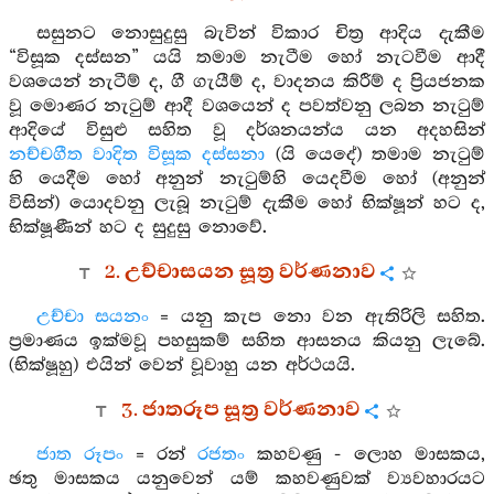
සසුනට නොසුදුසු බැවින් විකාර චිත්‍ර ආදිය දැකීම
“විසූක දස්සන” යයි තමාම නැටීම හෝ නැටවීම ආදී
වශයෙන් නැටීම් ද, ගී ගැයීම් ද, වාදනය කිරීම් ද ප්‍රියජනක
වූ මොණර නැටුම් ආදී වශයෙන් ද පවත්වනු ලබන නැටුම්
ආදියේ විසුළු සහිත වූ දර්ශනයන්ය යන අදහසින්
නච්චගීත වාදිත විසූක දස්සනා
(යි යෙදේ) තමාම නැටුම්
හි යෙදීම හෝ අනුන් නැටුම්හි යෙදවීම හෝ (අනුන්
විසින්) යොදවනු ලැබූ නැටුම් දැකීම හෝ භික්ෂූන් හට ද,
භික්ෂූණීන් හට ද සුදුසු නොවේ.
2. උච්චාසයන සූත්‍ර වර්ණනාව
උච්චා සයනං
= යනු කැප නො වන ඇතිරිලි සහිත.
ප්‍රමාණය ඉක්මවූ පහසුකම් සහිත ආසනය කියනු ලැබේ.
(භික්ෂූහු) එයින් වෙන් වූවාහු යන අර්ථයයි.
3. ජාතරූප සූත්‍ර වර්ණනාව
ජාත රූපං
= රන්
රජතං
කහවණු - ලොහ මාසකය,
ඡතු මාසකය යනුවෙන් යම් කහවණුවක් ව්‍යවහාරයට