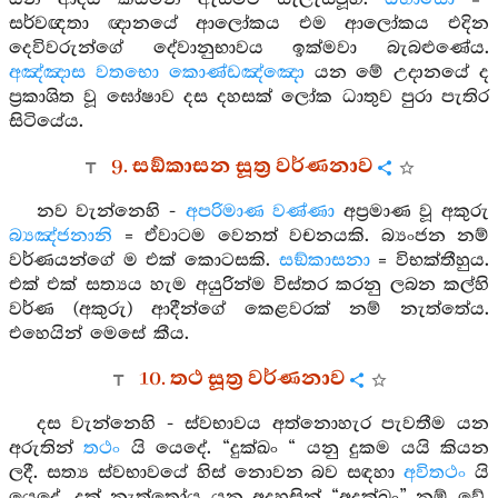
සර්වඥතා ඥානයේ ආලෝකය එම ආලෝකය එදින
දෙවිවරුන්ගේ දේවානුභාවය ඉක්මවා බැබළුණේය.
අඤ්ඤාස වතභො කොණ්ඩඤ්ඤො
යන මේ උදානයේ ද
ප්‍රකාශිත වූ ඝෝෂාව දස දහසක් ලෝක ධාතුව පුරා පැතිර
සිටියේය.
9. සඞ්කාසන සූත්‍ර වර්ණනාව
නව වැන්නෙහි -
අපරිමාණ වණ්ණා
අප්‍රමාණ වූ අකුරු
බ්‍යඤ්ජනානි
= ඒවාටම වෙනත් වචනයකි. බ්‍යංජන නම්
වර්ණයන්ගේ ම එක් කොටසකි.
සඞ්කාසනා
= විභක්තීහුය.
එක් එක් සත්‍යය හැම අයුරින්ම විස්තර කරනු ලබන කල්හි
වර්ණ (අකුරු) ආදීන්ගේ කෙළවරක් නම් නැත්තේය.
එහෙයින් මෙසේ කීය.
10. තථ සූත්‍ර වර්ණනාව
දස වැන්නෙහි - ස්වභාවය අත්නොහැර පැවතීම යන
අරුතින්
තථං
යි යෙදේ. “දුක්ඛං “ යනු දුකම යයි කියන
ලදී. සත්‍ය ස්වභාවයේ හිස් නොවන බව සඳහා
අවිතථං
යි
යෙදේ. දුක් නැත්තෝය යන අදහසින් “අදුක්ඛං” නම් වේ.