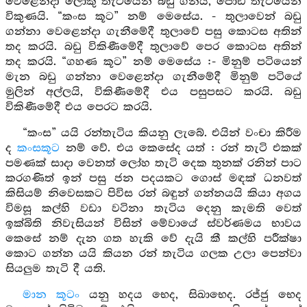
වෙළෙන්දා ලොකු තැටියෙන් බඩු ගනියි, පොඩි තැටියෙන්
විකුණයි. “කංස කූට” නම් මෙසේය. - තුලාවෙන් බඩු
ගන්නා වෙළෙන්දා ගැනීමේදී තුලාවේ පසු කොටස අතින්
තද කරයි. බඩු විකිණීමේදී තුලාවේ පෙර කොටස අතින්
තද කරයි. “ගහණ කූට” නම් මෙසේය :- මිනුම් පටියෙන්
මැන බඩු ගන්නා වෙළෙන්දා ගැනීමේදී මිනුම් පටියේ
මුලින් අල්ලයි, විකිණීමේදී එය පසුපසට කරයි. බඩු
විකිණීමේදී එය පෙරට කරයි.
“කංස” යයි රන්තැටිය කියනු ලැබේ. එයින් වංචා කිරීම
ද
කංසකූට
නම් වේ. එය කෙසේද යත් : රන් තැටි එකක්
පමණක් සාදා වෙනත් ලෝහ තැටි දෙක තුනක් රනින් පාට
කරගණිත් ඉන් පසු ජන පදයකට ගොස් මඳක් ධනවත්
කිසියම් නිවෙසකට පිවිස රන් බඳුන් ගන්නයයි කියා අගය
විමසූ කල්හි වඩා වටිනා තැටිය දෙනු කැමති වෙත්
ඉක්බිති නිවැසියන් විසින් මේවායේ ස්වර්ණමය භාවය
කෙසේ නම් දැන ගත හැකි වේ දැයි කී කල්හි පරීක්ෂා
කොට ගන්න යයි කියන රන් තැටිය ගලක උලා පෙන්වා
සියලුම තැටි දී යති.
මාන කූටං
යනු හදය භෙද, සිඛාභෙද. රජ්ජු භෙද