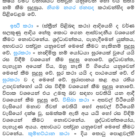
ක්ෂය වීමට විනාශයට පත්වූහ යනුවෙන් හෝ එය සත්‍ය
නම් කීම සුදුසුය.
නිගම නගර ජනපද
කථාවන්හිද මේ
පිළිවෙළම වේ.
ඉත්‍ථි කථා
= (ස්ත්‍රීන් පිළිබඳ කථා) ආදියෙහි ද වර්ණ
සලකුණු ආදිය හේතු කොට ගෙන ආස්වාදනීය වශයෙන්
කීමට නොවටනේය. ශ්‍රද්ධාවන්තය, පැහැදීමෙන් යුක්තය,
අභාවයට පත්වූහ යනුවෙන් මෙසේ කීමට හැකිනම් සුදුසු
වේ.
සූරකථා
= නන්‍දිමිත්‍ර නම් යෝධයා සූරයෙක් වූයේ යයි
රස විඳීම් වශයෙන් කීම සුදුසු නොවේ. ශ්‍රද්ධාවන්ත,
පැහැදුන අයෙක් විය, ඔහු නැති වී ගියේය යනුවෙන්
මෙසේ කීම සුදුසු වේ. සූර කථා යයි ද පාඨයෙක් වේ. ඒ
සුරකථා
ව ද මෙසේ වේ. සුරාපානය කළ අය රතිය
උපදවන්නෝ යයි රස විඳීම් වශයෙන් කීම සුදුසු නොවේ.
විපාක වශයෙන් එය උමතු බව සඳහා පවතියි යන ආදී
වශයෙන් කීම සුදුසු වේ.
විසිඛා කථා
= අසවල් වීථියෙහි
වැසියෝ මනාව ජීවත් වෙතියි හෝ අසවල් වීථියෙහි
වැසියෝ දක්ෂ වූ, සමත්කම් ඇති අය යයි හෝ රස විඳිම්
වශයෙන් කීමට නොවටනේය. ශ්‍රද්ධාවන්තයෝය,
පැහැදුණ අයය. අභාවයට පත්වූහ යනුවෙන් මෙසේ කීමට
වටනේය.
කුම්භට්ඨාන කථා
= දිය තොටු පොළවල්හි