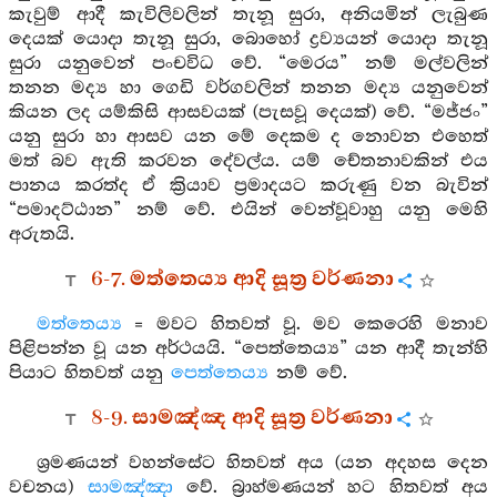
කැවුම් ආදී කැවිලිවලින් තැනූ සුරා, අනියමින් ලැබුණ
දෙයක් යොදා තැනූ සුරා, බොහෝ ද්‍රව්‍යයන් යොදා තැනූ
සුරා යනුවෙන් පංචවිධ වේ. “මෙරය” නම් මල්වලින්
තනන මද්‍ය හා ගෙඩි වර්ගවලින් තනන මද්‍ය යනුවෙන්
කියන ලද යම්කිසි ආසවයක් (පැසවූ දෙයක්) වේ. “මජ්ජං”
යනු සුරා හා ආසව යන මේ දෙකම ද නොවන එහෙත්
මත් බව ඇති කරවන දේවල්ය. යම් චේතනාවකින් එය
පානය කරත්ද ඒ ක්‍රියාව ප්‍රමාදයට කරුණු වන බැවින්
“පමාදට්ඨාන” නම් වේ. එයින් වෙන්වූවාහු යනු මෙහි
අරුතයි.
6-7. මත්තෙය්‍ය ආදි සූත්‍ර වර්ණනා
මත්තෙය්‍ය
= මවට හිතවත් වූ. මව කෙරෙහි මනාව
පිළිපන්න වූ යන අර්ථයයි. “පෙත්තෙය්‍ය” යන ආදී තැන්හි
පියාට හිතවත් යනු
පෙත්තෙය්‍ය
නම් වේ.
8-9. සාමඤ්ඤ ආදි සූත්‍ර වර්ණනා
ශ්‍රමණයන් වහන්සේට හිතවත් අය (යන අදහස දෙන
වචනය)
සාමඤ්ඤා
වේ. බ්‍රාහ්මණයන් හට හිතවත් අය