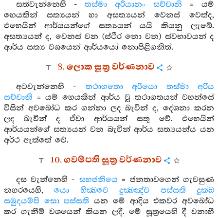
සත්වැන්නෙහි -
තස්මා අරියානං සච්චානි
= යම්
හෙයකින් සත්‍යයන් හා අසත්‍යයන් වෙනස් වෙත්ද,
එහෙයින් ආර්යයන්ගේ සත්‍යයන් යයි කියනු ලැබේ.
අසත්‍යයන් ද, වෙනස් වන (ස්ථිර නො වන) ස්වභාවයන් ද
ආර්ය සත්‍ය වශයෙන් ආර්යයෝ නොපිළිගනිත්.
8. ලොක සූත්‍ර වර්ණනාව
අටවැන්නෙහි -
තථාගතො අරියො තස්මා අරිය
සච්චානි
= යම් හෙයකින් ආර්ය වූ තථාගතයන් වහන්සේ
විසින් අවබෝධ කර ගන්නා ලද බැවින් ද, දේශනා කරන
ලද බැවින් ද ඒවා ආර්යයන් සතු වේ. එහෙයින්
ආර්යයන්ගේ සත්‍යයන් වන බැවින් ආර්ය සත්‍යයන්ය යන
අර්ථ ඇත්තේ වේ.
10. ගවම්පති සූත්‍ර වර්ණනාව
දස වැන්නෙහි -
සහජනියෙ
= ජනතාවගෙන් ගැවසුණ
නගරයෙහි,
යො භික්‍ඛවෙ දුක්‍ඛඤ්ච පස්සති දුක්ඛ
සමුදයම්පි සො පස්සති
යන මේ ආදිය එකවර අවබෝධ
කර ගැනීම් වශයෙන් කියන ලදී. මේ සූත්‍රයෙහි දී වනාහී