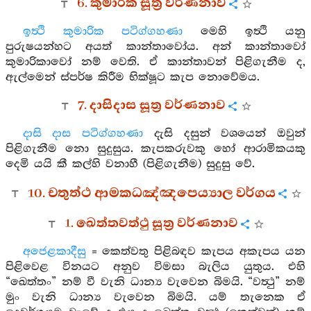
6. කුමාරික සූත්‍ර වර්ණනාව
ඉත්‍ථි කුමාරික පටිග්ගහණා
මෙහි ඉත්‍ථි යනු
පුරුෂයන්හට අයත් කාන්තාවෝය. අන් කාන්තාවෝ
කුමාරිකාවෝ නම් වෙති. ඒ කාන්තාවන් පිළිගැනීම ද,
ඇල්මෙන් ස්පර්ෂ කිරීම භික්ෂූට කැප නොවේමය.
7. දාසිදාස සූත්‍ර වර්ණනාව
දාසි දාස පටිග්ගහණා
දැසි දසුන් වශයෙන් ඔවුන්
පිළිගැනීම නො සුදුසුය. කැපකරුවකු හෝ ආරාමිකයකු
දෙමි යයි කී කල්හි වනාහී (පිළිගැනීම) සුදුසු වේ.
10. චතුත්ථ ආමකධඤ්ඤපෙය්‍යාල වර්ගය
1. ඛෙත්තවත්ථු සූත්‍ර වර්ණනාව
අජෙළකාදීසු
= කෙත්වතු පිළිබඳව කැපය අකැපය යන
පිළිවෙළ විනයට අනුව විමසා බැලිය යුතුය. එහි
“ඛෙත්තං” නම් වී වැනි ධාන්‍ය වැවෙන බිමයි. “වත්‍ථු” නම්
මුං වැනි ධාන්‍ය වැවෙන බිමයි. යම් තැනෙක ඒ