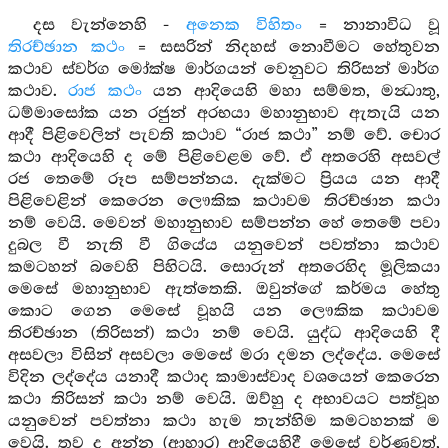
දස වැන්නෙහි -
අනෙක විහිතං
= නානාවිධ වූ
තිරච්ඡාන කථං
= සසරින් නිදහස් නොවීමට හේතුවන
කථාව ස්වර්ග මෝක්ෂ මාර්ගයන් වෙනුවට තිරිසන් මාර්ග
කථාව.
රාජ කථං
යන ආදියෙහි මහා සම්මත, මන්‍ධාතු,
ධම්මාසෝක යන රජුන් අරභයා මහානුභාව ඇතැයි යන
ආදී පිළිවෙලින් පැවති කථාව “රාජ කථා” නම් වේ. චොර
කථා ආදියෙහි ද මේ පිළිවෙළම වේ. ඒ අතරෙහි අසවල්
රජ තෙමේ රූප සම්පන්නය. දැක්මට ප්‍රියය යන ආදී
පිළිවෙළින් කෙරෙන ලෞකික කථාවම තිරච්ඡාන කථා
නම් වෙයි. මෙවන් මහානුභාව සම්පන්න හේ තෙමේ පවා
දුබල වී නැති වී ගියේය යනුවෙන් පවත්නා කථාව
කමටහන් බවෙහි පිහිටයි. සොරුන් අතරෙහිද මූලිකයා
මෙසේ මහානුභාව ඇත්තෙකි. ඔවුන්ගේ කර්මය හේතු
කොට ගෙන මෙසේ වූහයි යන ලෞකික කථාවම
තිරච්ඡාන (තිරිසන්) කථා නම් වෙයි. යුද්ධ ආදියෙහි දී
අසවලා විසින් අසවලා මෙසේ මරා දමන ලද්දේය. මෙසේ
විදින ලද්දේය යනාදී කථාද කාමාස්වාද වශයෙන් කෙරෙන
කථා තිරිසන් කථා නම් වෙයි. ඔව්හු ද අභාවයට පත්වූහ
යනුවෙන් පවත්නා කථා හැම තැන්හිම කමටහනක් ම
වෙයි. තව ද අන්න (ආහාර) ආදියෙහිදී මෙසේ වර්ණවත්,