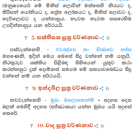
(මනුෂ්‍යයෝ) මේ මිනිස් ලොවින් මත්තෙහි නිරයට ද,
තිරිසන් යෝනියට ද, ප්‍රේත ලෝකයට ද, මිනිස් ලොවට ද,
දෙව්ලොවට ද යන්නාහුය. නැවත නැවත සසරෙහිම
උපදින්නාහුය යන අර්ථයයි.
5. සත්තිසත සූත්‍ර වර්ණනාව
පස්වැන්නෙහි -
එවඤ්චෙ තං භික්‍ඛවෙ අස්ස
මහණෙනි, ඉදින් මෙය මෙසේ සිදු වන්නේ නම් යනුයි.
නිරතුරුව ශක්තිය පිළිබඳ සිහියෙන් යුතුව කථා
කරන්නහුට දුක් දොම්නස් සමගම මේ සත්‍යාවබෝධය සිදු
වන්නේ නම් යන අර්ථයයි.
9. ඉන්දඛීල සූත්‍ර වර්ණනාව
නවවැන්නෙහි -
මුඛං ඔලොකෙන්ති
= අදහස දෙස
බලත් මෙහිදී අදහස (අජ්ඣාසය) යන්න මුඛය යයි අදහස්
කෙරේ.
10. වාද සූත්‍ර වර්ණනාව