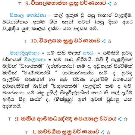
9. විකාලභොජන සූත්‍ර වර්ණනාව
විකාල භෝජනා
= කල් ඉකුත් වූ පසු ආහාර වැළඳීම.
මධ්‍යාහ්නය ඉක්ම ගිය තැන් පටන් (පසු දින) අහර
වැළඳිය යුතු කාලය දක්වා යන අදහස වේ.
10. විලෙපන සූත්‍ර වර්ණනාව
මාලාදිසුමාලා
= යම් කිසි මලක්
ගන්‍ධං
= යම්කිසි සුවඳ
වර්ගයක්
විලෙපනං
= සම පාට කිරීමයි. එහි දී පැළඳීමක්
බැවින් “ධාරෙන්ති” (දරන්නෝය) නම් ද, අඩුතැන් පිරවීමක්
බැවින් “මණ්ඩෙන්ති “ (සරසන්නෝය නම් ද, සුවඳ
ගැල්වීම් වශයෙන් හා සම වර්ණ ගැන්වීම් වශයෙන්
දරාගැනීමක් බැවින් “විභූසෙන්ති” (පළඳිත්) නම් ද වේ.
මහජනයා යම් බඳු දුසිල් සිතුවිල්ලකින් පෙර කී මල් දැරීම්
ආදිය සිදු කරත් ද, (භික්ෂූහු) ඉන් ඉවත් වූවාහු යන
අදහසයි.
9. තතිය ආමකධඤ්ඤ පෙය්‍යාල වර්ගය
1. නච්චගීත සූත්‍ර වර්ණනාව