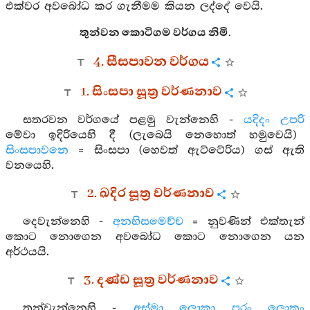
එක්වර අවබෝධ කර ගැනීමම කියන ලද්දේ වෙයි.
තුන්වන කොටිගම වර්ගය නිමි.
4. සීසපාවන වර්ගය
1. සිංසපා සූත්‍ර වර්ණනාව
සතරවන වර්ගයේ පළමු වැන්නෙහි -
යදිදං උපරි
මේවා ඉදිරියෙහි දී (ලැබෙයි නෙහොත් හමුවෙයි)
සිංසපාවනෙ
= සිංසපා (හෙවත් ඇට්ටේරිය) ගස් ඇති
වනයෙහි.
2. ඛදිර සූත්‍ර වර්ණනාව
දෙවැන්නෙහි -
අනභිසමෙච්ච
= නුවණින් එක්තැන්
කොට නොගෙන අවබෝධ කොට නොගෙන යන
අර්ථයයි.
3. දණ්ඩ සූත්‍ර වර්ණනාව
තුන්වැන්නෙහි -
අස්මා ලොකා පරං ලොකං