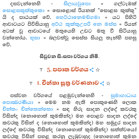
දසවැන්නෙහි -
සිලායවුපො
= ගල්ටැඹක්
සොළසකුක්කුකො
= සොළොස් රියනක් “සොළස කුක්කු”
යි ද පාඨයක් වේ.
හෙට්ඨානෙමඞ්ගමා
= යට පිහිටි
ආවාටයට පිවිසියාහු
අට්ඨ කුක්කුඋපරි නෙ මස්ස
= රියන්
අටක් වූ ආවාටයේ මතුයෙහි උඩට මතු වී සිටියාහු
වන්නෝය.
භුසා
= බලවත්වූ සෙස්ස සියලු තැන්හි පහසු
වේ.
සිවුවන සිංසපා වර්ගය නිමි.
5. පපාත වර්ගය
1. චින්තා සූත්‍ර වර්ණනාව
පස්වන වර්ගයේ පළමුවැන්නෙහි -
සුමාගාධාය
පොක්‍ඛරණීයා
= මෙම නම ඇති පොකුණෙහි ලොක
චින්තං චින්තෙන්තො
= සඳ හිරු සාදන ලද්දේ කවරකු
විසින්ද (නොහොත් කුමකින්ද) මහ පොළව සාදන ලද්දේ
කවරකු විසින් ද (නොහොත් කුමකින්ද) මහ සමුදුර සාදන
ලද්දේ කවරකු විසින්ද (නොහොත් කුමකින්ද) සත්ත්වයෝ
කවරකු විසින් පහළ කරනු ලැබුවාහුද (නොහොත් කුමන