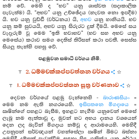
නම් වේ. මෙහි ද “භව” යනු ශාස්වත (සදාකාලික
පැවැත්ම) යි. “අභව” යනු උච්ඡේදය (නැවත නො ඉපදීම)
යි. භව යනු වුඩ්ඪි (වර්ධනය) යි,
අභව
යනු හානියයි. භව
යනු කම් සුවයයි, අභව යනු සිරුරට දුක් දීමයි. මෙසේ සය
වැදෑරුම් වූ මෙම “ඉති භවාභව” (භව සහ අභව යනු
මෙසේය) කථාව සමග දෙතිස් තිරිසන් කථා පවතී. සෙස්ස
සියලු තැන්හි පහසු වේ.
පළමුවන සමාධි වර්ගය නිමි.
2. ධම්මචක්කප්පවත්තන වර්ගය
1. ධම්මචක්කප්පවත්තන සූත්‍ර වර්ණනාව
දෙවන වර්ගයේ පළමු වැන්නෙහි -
බාරාණසියං
=
මෙම නම ඇති නගරයෙහි.
ඉසිපතනෙ මිගදායෙ
=
ඍෂින්ගේ පහළට බැසීම, ඉහළට නැගීම යනුවෙන් මෙසේ
ලැබූ නම ඇත්තාවූ ද, මුවන් හට අභය දානය වශයෙන්
දෙන ලද බැවින් මිගදාය නම්වූ ද ආරාමයෙහි. මෙහිදී
උපනුපන් සර්වඥයන් වහන්සේලා ඍෂීන් බිමට බස්නා
මෙහිදී දම්සක් පැවත්වීම සඳහා හිඳ ගනිත්ය යන අර්ථය