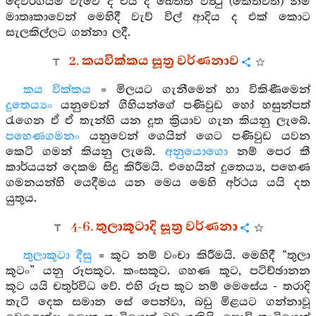
දෙවර්ගයම වැවේ ද එය ද ඛෙත්ත වත්‍ථු (කෙත්වත්) නම්
මාතෘකාවෙන් මෙහිදී වැව් විල් ආදිය ද එක් කොට
සැලකිල්ලට ගන්නා ලදී.
2. කයවික්කය සූත්‍ර වර්ණනාව
කය වික්කය
= මිලයට ගැනීමෙන් හා විකිණීමෙන්
දුතෙය්‍යං
යනුවෙන් ගිහියන්ගේ පණිවුඩ හෝ හසුන්පත්
රැගෙන ඒ ඒ තැන්හි යන දූත ක්‍රියාව ගැන කියනු ලැබේ.
පහෙණගමනං
යනුවෙන් ගෙයින් ගෙට පණිවුඩ යවන
කෙටි ගමන් කියනු ලැබේ.
අනුයොගො
නම් පෙර කී
කාර්යයන් දෙකම සිදු කිරීමයි. එහෙයින් දුතෙය්‍ය, පහෙණ
ගමනයන්හි යෙදීමය යන මෙය මෙහි අර්ථය යයි දත
යුතුය.
4-6. තුලාකූටාදි සූත්‍ර වර්ණනා
තුලාකූටා දීසු
= කූට නම් වංචා කිරීමයි. මෙහිදී “තුලා
කූටං” යනු රූපකූට. කංසකූට. ගහණ කූට, පටිච්ඡානන
කූට යයි චතුර්විධ වේ. එහි රූප කූට නම් මෙසේය - තරාදි
තැටි දෙක සමාන සේ පෙන්වා, බඩු මිළයට ගන්නාවූ