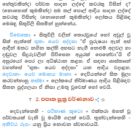
හේතුවකින්ද) පර්වත සාදන ලද්දේ කවරකු විසින් ද?
(නොහොත් කුමකින්ද) අඹ තල් පොල් ආදිය සාදන ලද්දේ
කවරකු විසින්ද (නොහොත් කුමකින්ද) ලෝකය පිළිබඳ
මෙබඳු සිතුවිලි සිතමින් හුන්නේය.
විචෙකො
= සිතුවිලි වලින් තොරවූයේ හෝ අවුල් වූ
සිත් ඇත්තේ
භුතං යෙව අද්දසා
“ඒ පුරුෂයා ඇත් අස්
ආදීන් මතට නගින කල්හි අහසට නැගී නෙළුම් අලවල හා
දඬුවල සිදුරුවලින් පිවිසෙන අයුරක් පෙනේවා”යි ඒ
අසුරයෝ පෙර ලා අධිෂ්ඨාන කළහ. ඒ සඳහා ශාස්තෲන්
වහන්සේ “භූතං යෙව අද්දසා” යන ආදිය වදාළහ.
දෙවානං යෙව මොහය මානා
= දෙවියන්ගේ සිත මුලා
කරවන්නාහු
තස්මා
= ලෝකයේ නිර්මාණය ආදිය පිළිබඳව
සිතන පුද්ගලයා ඒ නිසා උමතු වූවෙක් හෝ වෙයි.
2. පපාත සූත්‍ර වර්ණනාව
දෙවැන්නෙහි -
පටිභාණ කූටො
= එක්තරා මහත් වූ
පර්වතයක් වැනි වූ මායිම් ගලක් වෙයි. තුන්වැන්නෙහි -
අනිට්ඨ රූපං
යනු ප්‍රිය නොවන ස්වභාවයයි.