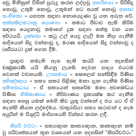
අඩු මිනිසුන් විසින් පුරුදු කරන ලද්දාවූ
අනරියො
= පිරිසිදු
නොවූ, උතුම් නොවූ, උතුමන් හට අයත් නොවූ
අනත්‍ථ
සංහිතො
= යහපත සඳහා නොයෙදුණා වූ යන අරුත වේ.
අත්තකිලමථානු යොගො
= තමාට පීඩාව ඇති කිරිම
සඳහා යෙදුනාවූ තමාගේ දුක සඳහා හේතු වන යන
අර්ථයයි.
දුක්ඛො
= කටු උල් යෙදු ලෑලි මත නිදා ගැනීම්
ආදියෙන් සිදු වන්නාවූ ද, මරණ ආදියෙන් සිදු වන්නාවූ ද
(ශරීරයට) දුක් ගෙන දීම්.
ප්‍රඥාව නමැති ඇස ඇති කරයි යන අදහසින්
චක්‍ඛුකරණී යයි කියනු ලැබේ. දෙවන පාදය එයටම
වෙනත් වචනයකි.
උපසමාය
= කෙලෙස් සන්සිඳීම පිණිස
අභිඤ්ඤාය
= සත්‍ය සතර පිළිබඳ මනා දැන ගැනීම පිණිස
සම්බොධාය
= ඒ සත්‍යයන් සතරේම මනා අවබෝධය
පිණිස
නිබ්බාණාය
= නිර්වාණය ප්‍රත්‍යක්ෂ කර ගැනීම
සඳහා සෙසු යමක් මෙහි කිව යුතු වන්නේ ද එය යට ඒ ඒ
තැන්හි කියන ලද්දේමය. (චතුරාර්ය) සත්‍ය කථාවන් ද හැම
අයුරින් ම විශුද්ධි මාර්ගයෙහි විස්තර කරන ලදී.
තිපරි වට්ටං
= සත්‍යඥාන කෘත්‍යඥාන, කෘතඥාන නම්
වූ පරිවෘත්තයන් තුන වශයෙන් යන අදහසින් “තිපරිවට්ටං”