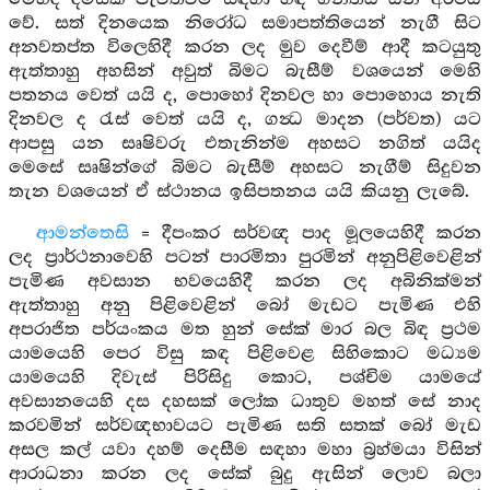
වේ. සත් දිනයෙක නිරෝධ සමාපත්තියෙන් නැගී සිට
අනවතප්ත විලෙහිදී කරන ලද මුව දෙවීම් ආදී කටයුතු
ඇත්තාහු අහසින් අවුත් බිමට බැසීම් වශයෙන් මෙහි
පතනය වෙත් යයි ද, පොහෝ දිනවල හා පොහොය නැති
දිනවල ද රැස් වෙත් යයි ද, ගන්‍ධ මාදන (පර්වත) යට
ආපසු යන සෘෂිවරු එතැනින්ම අහසට නගිත් යයිද
මෙසේ සෘෂින්ගේ බිමට බැසීම් අහසට නැගීම් සිදුවන
තැන වශයෙන් ඒ ස්ථානය ඉසිපතනය යයි කියනු ලැබේ.
ආමන්තෙසි
= දීපංකර සර්වඥ පාද මූලයෙහිදී කරන
ලද ප්‍රාර්ථනාවෙහි පටන් පාරමිතා පුරමින් අනුපිළිවෙළින්
පැමිණ අවසාන භවයෙහිදී කරන ලද අබිනික්මන්
ඇත්තාහු අනු පිළිවෙළින් බෝ මැඩට පැමිණ එහි
අපරාජිත පර්යංකය මත හුන් සේක් මාර බල බිඳ ප්‍රථම
යාමයෙහි පෙර විසු කඳ පිළිවෙළ සිහිකොට මධ්‍යම
යාමයෙහි දිවැස් පිරිසිදු කොට, පශ්චිම යාමයේ
අවසානයෙහි දස දහසක් ලෝක ධාතුව මහත් සේ නාද
කරවමින් සර්වඥභාවයට පැමිණ සති සතක් බෝ මැඩ
අසල කල් යවා දහම් දෙසීම සඳහා මහා බ්‍රහ්මයා විසින්
ආරාධනා කරන ලද සේක් බුදු ඇසින් ලොව බලා