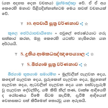
(යන අදහස දෙන වචනය)
බ්‍රහ්මඤ්ඤා
වේ. ඒ ඒ අය
කෙරෙහි මනාව පිළිපදින්නන්හටම මෙය තවත් වචනයක්
වේ.
10. අපචායී සූත්‍ර වර්ණනාව
කුලෙ ජෙට්ඨාපචායිනො
= පවුලේ ජ්‍යෙෂ්ඨයාට ගරු
සත්කාර කරන, ඔහු කෙරෙහි යටත්ව හැසිරෙන යන
අර්ථයයි.
8. දුතිය ආමකධඤ්ඤපෙය්‍යාල
8. බීජගාම සූත්‍ර වර්ණනාව
බීජගාම භූතගාම සමාරම්භ
= මුල්වලින් පැලවන දෙය,
කඳෙන් පැලවන දෙය, පුරුකෙන් පැලවන දෙය, මුදුනෙන්
පැලවන දෙය, ඇටවලින් පැලවන දෙය යන පස්වැදෑරුම්
වූ පැලවන දේවල්හිද, යම් කිසි නිල් තණ, වෘක්ෂ ආදියෙහි
ද රෝපණය වීමේ සිටම කැඩීම්, දැවීම් ආදියෙන්
වෙනසකට පත් කිරීමෙන් තොරවූ යන අරුතයි.