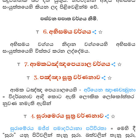
සිදුවන්නක් බව දත යුතුය. නවවැන්න ආදිය අභිසමය
සංයුත්තයෙහි කියන ලද පිළිවෙළින්ම වේ.
පස්වන පපාත වර්ගය නිමි.
6. අභිසමය වර්ගය
අභිසමය වග්ගය නිදාන වග්ගයෙහි අභිසමය
සංයුත්තයෙහි විස්තර කරන ලද්දේමය.
7. ආමකධඤ්ඤපෙය්‍යාල වර්ගය
3. පඤ්ඤා සූත්‍ර වර්ණනාව
ආමක ධඤ්ඤ පෙය්‍යාලයෙහි -
අරියෙන ඤාණචක්‍ඛුනා
= විදර්ශනාව ආදි කොට ඇති ලෞකික ලෝකෝත්තර
නුවණ නමැති ඇසින්
4. සුරාමෙරය සූත්‍ර වර්ණනාව
සුරාමේරය මජ්ජ පමාදට්ඨානා පටිවිරතා
= මෙහි දී
“සුරා” යනු පිටිවලින් තැනූ සුරා. බත්වලින් තැනූ සුරා,