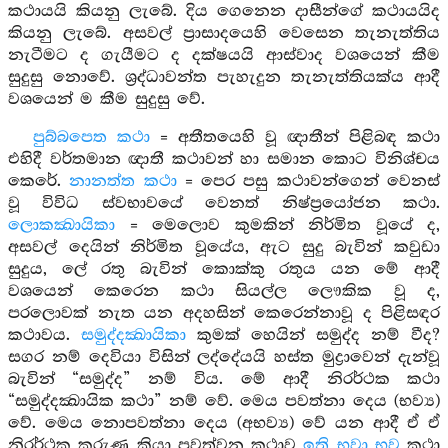
කථායයි කියනු ලැබේ. දිය ගෙනෙන දාසීන්ගේ කථායයිද
කියනු ලැබේ. අසවල් ප්‍රාසාදයෙහි වෙසෙන තැනැත්තිය
නැටීමට ද ගැයීමට ද දක්ෂයයි ආස්වාද වශයෙන් කීම
සුදුසු නොවේ. ශ්‍රද්ධාවන්ත පැහැදුන තැනැත්තියක්ය ආදී
වශයෙන් ම කීම සුදුසු වේ.
පුබ්බපෙත කථා
= අතීතයෙහි වූ ඥාතීන් පිළිබඳ කථා
එහිදී වර්තමාන ඥාතී කථාවන් හා සමාන කොට විනිශ්චය
කෙරේ.
නානත්ත කථා
= පෙර පසු කථාවන්ගෙන් වෙනස්
වූ විවිධ ස්වභාවයේ වෙනත් නිෂ්ප්‍රයෝජන කථා.
ලොකක්‍ඛායිකා
= මෙලොව කුමකින් නිර්මිත වූයේ ද,
අසවල් දෙයින් නිර්මිත වූයේය, ඇට සුදු බැවින් කවුඩා
සුදුය, ලේ රතු බැවින් කොක්කු රතුය යන මේ ආදී
වශයෙන් කෙරෙන කථා සියල්ල ලෞකික වූ ද,
පරලොවක් නැත යන අදහසින් කෙරෙන්නාවූ ද පිළිසඳර
කථාවය.
සමුද්දක්‍ඛායිකා
කුමක් හෙයින් සමුද්ද නම් වීද?
සගර නම් දෙවියා විසින් ලද්දේයයි හස්ත මුද්‍රාවෙන් දැන්වූ
බැවින් “සමුද්ද” නම් විය. මේ ආදී නිරර්ථක කථා
“සමුද්දක්‍ඛායික කථා” නම් වේ. මෙය පවත්නා දෙය (භව්‍ය)
වේ. මෙය නොපවත්නා දෙය (අභව්‍ය) වේ යන ආදී ඒ ඒ
නිරර්ථක කරුණු කියා පවත්වන කථාව
ඉති භවා භව
කථා