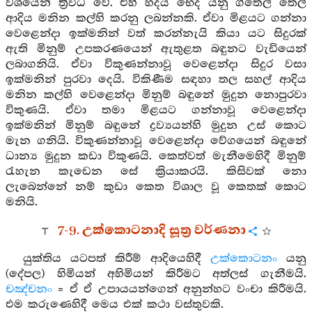
වශයෙන් ත්‍රිවිධ වේ. එහි හදය භෙද යනු ගිතෙල් තෙල්
ආදිය මනින කල්හි කරනු ලබන්නකි. ඒවා මිළයට ගන්නා
වෙළෙන්දා ඉක්මනින් වත් කරන්නැයි කියා යට සිදුරක්
ඇති මිනුම් උපකරණයෙන් ඇතුළත බඳුනට වැඩියෙන්
ලබාගනියි. ඒවා විකුණන්නාවූ වෙළෙන්දා සිදුර වසා
ඉක්මනින් පුරවා දෙයි. විකිණීම සඳහා තල සහල් ආදිය
මනින කල්හි වෙළෙන්දා මිනුම් බඳුනේ මුදුන නොපුරවා
විකුණයි. ඒවා තමා මිළයට ගන්නාවූ වෙළෙන්දා
ඉක්මනින් මිනුම් බඳුනේ ද්‍රව්‍යයන්හි මුදුන උස් කොට
මැන ගනියි. විකුණන්නාවූ වෙළෙන්දා වේගයෙන් බඳුනේ
ධාන්‍ය මුදුන කඩා විකුණයි. කෙත්වත් මැනීමෙහිදී මිනුම්
රැහැන කැඩෙන සේ ක්‍රියාකරයි. කිසිවක් නො
ලැබෙන්නේ නම් කුඩා කෙත විශාල වූ කෙතක් කොට
මනියි.
7-9. උක්කොටනාදි සූත්‍ර වර්ණනා
යුක්තිය යටපත් කිරීම් ආදියෙහිදී
උක්කොටනං
යනු
(දේපල) හිමියන් අහිමියන් කිරීමට අත්ලස් ගැනීමයි.
චඤ්චනං
= ඒ ඒ උපායයන්ගෙන් අනුන්හට වංචා කිරීමයි.
එම කරුණෙහිදී මෙය එක් කථා වස්තුවකි.