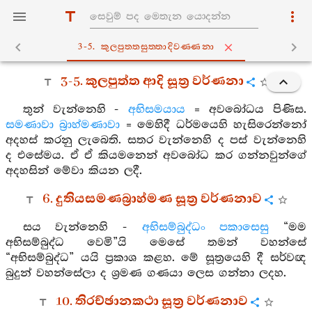
3-5. කුලපුත‍්තසුත‍්තාදිවණ‍්ණනා
3-5. කුලපුත්ත ආදි සූත්‍ර වර්ණනා
තුන් වැන්නෙහි -
අභිසමයාය
= අවබෝධය පිණිස.
සමණාවා බ්‍රාහ්මණාවා
= මෙහිදී ධර්මයෙහි හැසිරෙන්නෝ
අදහස් කරනු ලැබෙති. සතර වැන්නෙහි ද පස් වැන්නෙහි
ද එසේමය. ඒ ඒ කියමනෙන් අවබෝධ කර ගන්නවුන්ගේ
අදහසින් මේවා කියන ලදී.
6. දුතියසමණබ්‍රාහ්මණ සූත්‍ර වර්ණනාව
සය වැන්නෙහි -
අභිසම්බුද්ධං පකාසෙසු
“මම
අභිසම්බුද්ධ වෙමි”යි මෙසේ තමන් වහන්සේ
“අභිසම්බුද්ධ” යයි ප්‍රකාශ කළහ. මේ සූත්‍රයෙහි දී සර්වඥ
බුදුන් වහන්සේලා ද ශ්‍රමණ ගණයා ලෙස ගන්නා ලදහ.
10. තිරච්ඡානකථා සූත්‍ර වර්ණනාව