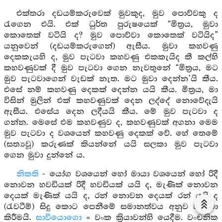
එක්තරා දඩයම්කරුවෙක් මුවකුද, මුව පොව්වකු ද
රැගෙන එයි. එක් ධුර්ත පුරුෂයෙක් “මිත්‍රය, මුවා
කොතෙක් වටියි ද? මුව පොව්වා කොතෙක් වටියිද”
යනුවෙන් (දඩයම්කරුගෙන්) ඇසීය. මුවා කහවණු
දෙකකැයහි ද, මුව පැටවා කහවණු එකකැයිද කී කල්හි
කහවණුවක් දී මුව පැටවා ගෙන නැවතුනේ “මිත්‍රය, මට
මුව පැටවාගෙන් වැඩක් නැත. මට මුවා දෙන්න’යි කීය.
එසේ නම් කහවණු දෙකක් දෙන්න යයි කීය. මිත්‍රය, මා
විසින් මුලින් එක් කහවණුවක් දෙන ලද්දේ නොවේදැයි
ඇසීය. එසේය දෙන ලදීයයි කීය. මේ මුව පැටවා ද
ගන්න. මෙසේ එම කහවණුව ද, කහවණුවක් අගනා මෙම
මුව පැටවා ද වශයෙන් කහවණු දෙකක් වේ. හේ තෙමේ
(සත්‍යවූ) කරුණක් කියන්නේ යයි සලකා මුව පැටවා
ගෙන මුවා දුන්නේ ය.
නිකති
- යෝග වශයෙන් හෝ මායා වශයෙන් හෝ රිදී
නොවන හවඩියක් රිදී හවඩියක් යයි ද, මැණික් නොවන
දෙයක් මැණික් යයි ද, රන් නොවන දෙයක් රන් යයි ද
(රැවටීම්) සිදු කොට පෙනීමේ සමානත්වය අනුව වඤ්චා
කිරීමයි.
සාවියොගො
= වංක ක්‍රියාවන්හි යෙදීම. වංචනික