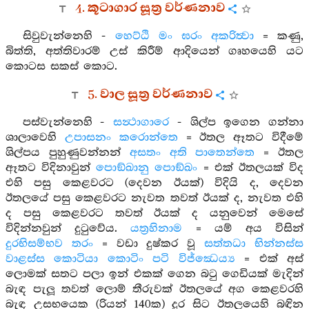
4. කූටාගාර සූත්‍ර වර්ණනාව
සිවුවැන්නෙහි -
හෙට්ඨි මං ඝරං අකරිත්‍වා
= කණු,
බිත්ති, අත්තිවාරම් උස් කිරීම් ආදියෙන් ගෘහයෙහි යට
කොටස සකස් කොට.
5. වාල සූත්‍ර වර්ණනාව
පස්වැන්නෙහි -
සන්‍ථාගාරෙ
- ශිල්ප ඉගෙන ගන්නා
ශාලාවෙහි
උපාසනං කරොන්තෙ
= ඊතල ඈතට විදීමේ
ශිල්පය පුහුණුවන්නන්
අසතං අති පාතෙන්තෙ
= ඊතල
ඈතට විදිනාවුන්
පොඞ්ඛානු පොඞ්ඛං
= එක් ඊතලයක් විද
එහි පසු කෙළවරට (දෙවන ඊයක්) විදියි ද, දෙවන
ඊතලයේ පසු කෙළවරට නැවත තවත් ඊයක් ද, නැවත එහි
ද පසු කෙළවරට තවත් ඊයක් ද යනුවෙන් මෙසේ
විදින්නවුන් දුටුවේය.
යත්‍රහිනාම
= යම් අය විසින්
දුරභිසම්භව තරං
= වඩා දුෂ්කර වූ
සත්තධා භින්නස්ස
වාළස්ස කොටියා කොටිං පටි විජ්ඣෙය්‍ය
= එක් අස්
ලොමක් සතට පලා ඉන් එකක් ගෙන බටු ගෙඩියක් මැදින්
බැඳ පැලූ තවත් ලොම් තීරුවක් ඊතලයේ අග කෙළවරහි
බැඳ උසභයෙක (රියන් 140ක) දුර සිට ඊතලයෙහි බඳින