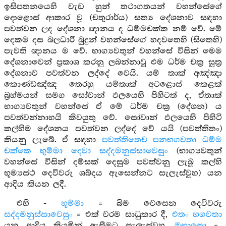
ඉසිපතනයෙහි වැඩ හුන් තථාගතයන් වහන්සේගේ
දොළොස් ආකාර වූ (චතුරාර්ය) සත්‍ය දේශනාව සඳහා
පවත්වන ලද දේශනා ඥානය ද ධම්මචක්ක නම් වේ. මේ
දෙකම දස බලධාරී බුදුන් වහන්සේගේ හදවතෙහි (සිතෙහි)
පැවති ඥානය ම වේ. භාග්‍යවතුන් වහන්සේ විසින් මෙම
දේශනාවෙන් ප්‍රකාශ කරනු ලබන්නාවූ එම ධර්ම චක්‍ර සූත්‍ර
දේශනාව පවත්වන ලද්දේ වෙයි. යම් තාක් අඤ්ඤා
කොණ්ඩඤ්ඤ තෙරහු යම්තාක් අටළොස් කෙළක්
බ්‍රහ්මයන් සමග සෝවාන් ඵලයෙහි පිහිටත් ද, ඒතාක්
භාග්‍යවතුන් වහන්සේ ඒ මේ ධර්ම චක්‍ර (දේශන) ය
පවත්වන්නාහයි කිවයුතු වේ. සෝවාන් ඵලයෙහි පිහිටි
කල්හිම දේශනය පවත්වන ලද්දේ වේ යයි (පවත්තිතං)
කියනු ලැබේ. ඒ සඳහා
පවත්තිතෙච පනභගවතා ධම්ම
චක්කෙ භුම්මා දෙවා සද්දමනුස්සාවෙසුං
(භාග්‍යවතුන්
වහන්සේ විසින් දම්සක් දෙසුම පවත්වනු ලැබූ කල්හි
භූම්‍යස්ථ දෙවිවරු ශබ්දය ඇසෙන්නට සැලැස්වූහ) යන
ආදිය කියන ලදී.
එහි -
භූම්මා
= බිම වෙසෙන දෙවිවරු
සද්දමනුස්සාවෙසුං
= එක් වරම සාධුකාර දී,
එතං භගවතා
යන ආදිය කියමින් ඇසීමට සැලැස්වූහ.
ඔභාසො
=