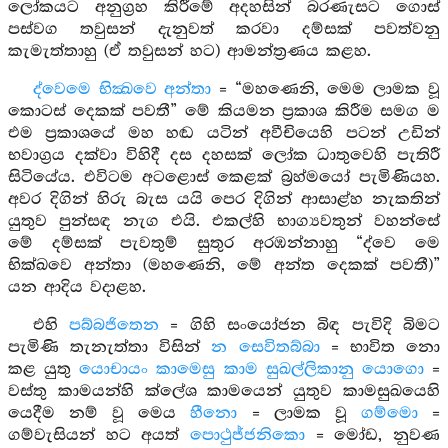
ලෝකයට අනුග්‍රහ කිරීමේ අදහසින් බරණැසට ගොස්
පස්වග තවුසන් දැනුවත් කරවා දම්සක් පවත්වනු
කැමැත්තාහු (ඒ තවුසන් හට) ආමන්ත්‍රණය කළහ.
ද්වෙමෙ භික්‍ඛවෙ අන්තා
= “මහණෙනි, මෙම ලාමක වූ
කොටස් දෙකක් පවතී” මේ කියමන ප්‍රකාශ කිරීම සමග ම
එම ප්‍රකාශයේ මහ හඬ යටින් අවීචියෙහි පටන් උඩින්
භවාග්‍රය දක්වා විහිදී දස දහසක් ලෝක ධාතුවෙහි පැතිරී
සිටියේය. එවිටම අටළොස් කෙළක් බ්‍රහ්මයෝ පැමිණියහ.
අවර දිගින් හිරු බැස යයි පෙර දිගින් ආසාළ්හ නැකතින්
යුතුව පුන්සඳ නැග එයි. එකල්හි භාග්‍යවතුන් වහන්සේ
මේ දම්සක් පැවතුම් සුතුර අරඹන්නාහු “ද්වෙ මෙ
භික්ඛවෙ අන්තා (මහණෙනි, මේ අන්ත දෙකක් පවතී)”
යන ආදිය වදාළහ.
එහි
පබ්බජිතෙන
= ගිහි සංයෝජන බිඳ පැවිදි බිමට
පැමිණි තැනැත්තා විසින්
න සෙවිතබ්බා
= භාවිත නො
කළ යුතු
යොචායං කාමෙසු කාම සුඛල්ලිකානු යොගො
=
වස්තු කාමයන්හි ක්ලේශ කාමයෙන් යුතුව කාමසුඛයෙහි
යෙදීම නම් වූ මෙය
හීනො
= ලාමක වූ
ගම්මො
=
ගම්වැසියන් හට අයත්
පොථුජ්ජනිකො
= මෝඩ, නුවණ