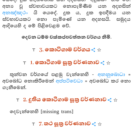
අන්‍ය වූ ස්වභාවයකට නොපැමිණීම යන අදහසින්
අනඤ්ඤථං
යි යෙදේ. දුක ය, දුක ඉපදීමය යන
ස්වභාවයකට නො පැමිණේ යන අදහසයි. සමුදය
ආදියෙහි ද මේ පිළිවෙළම වේ.
දෙවන ධම්ම චක්කප්පවත්තන වර්ගය නිමි.
3. කොටිගාම වර්ගය
1. කොටිගාම සූත්‍ර වර්ණනාව
තුන්වන වර්ගයේ පළමු වැන්නෙහි -
අනනුබොධා
=
අවබෝධ නොකිරීමෙන්
අප්පටිවෙධා
= අවබෝධ කර නො
ගැනීමෙන්.
2. දුතිය කොටිගාම සූත්‍ර වර්ණනාව
දෙවැන්නෙහි [missing trans]
7. තථ සූත්‍ර වර්ණනාව