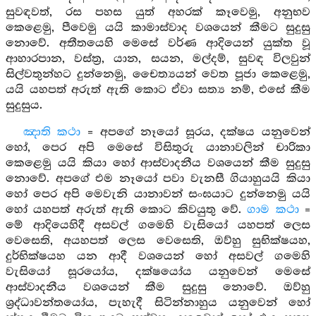
සුවඳවත්, රස පහස යුත් අහරක් කෑවෙමු, අනුභව
කෙළෙමු, පීවෙමු යයි කාමාස්වාද වශයෙන් කීමට සුදුසු
නොවේ. අතීතයෙහි මෙසේ වර්ණ ආදියෙන් යුක්ත වූ
ආහාරපාන, වස්ත්‍ර, යාන, සයන, මල්දම්, සුවඳ විලවුන්
සිල්වතුන්හට දුන්නෙමු, චෛත්‍යයන් වෙත පූජා කෙළෙමු,
යයි යහපත් අරුත් ඇති කොට ඒවා සත්‍ය නම්, එසේ කීම
සුදුසුය.
ඤාති කථා
= අපගේ නෑයෝ සූරය, දක්ෂය යනුවෙන්
හෝ, පෙර අපි මෙසේ විසිතුරු යානාවලින් චාරිකා
කෙළෙමු යයි කියා හෝ ආස්වාදනීය වශයෙන් කීම සුදුසු
නොවේ. අපගේ එම නෑයෝ පවා වැනසී ගියාහුයයි කියා
හෝ පෙර අපි මෙවැනි යානාවන් සංඝයාට දුන්නෙමු යයි
හෝ යහපත් අරුත් ඇති කොට කිවයුතු වේ.
ගාම කථා
=
මේ ආදියෙහිදී අසවල් ගමෙහි වැසියෝ යහපත් ලෙස
වෙසෙති, අයහපත් ලෙස වෙසෙති, ඔව්හු සුභික්ෂයහ,
දුර්භික්ෂයහ යන ආදී වශයෙන් හෝ අසවල් ගමෙහි
වැසියෝ සූරයෝය, දක්ෂයෝය යනුවෙන් මෙසේ
ආස්වාදනීය වශයෙන් කීම සුදුසු නොවේ. ඔව්හු
ශ්‍රද්ධාවන්තයෝය, පැහැදී සිටින්නාහුය යනුවෙන් හෝ