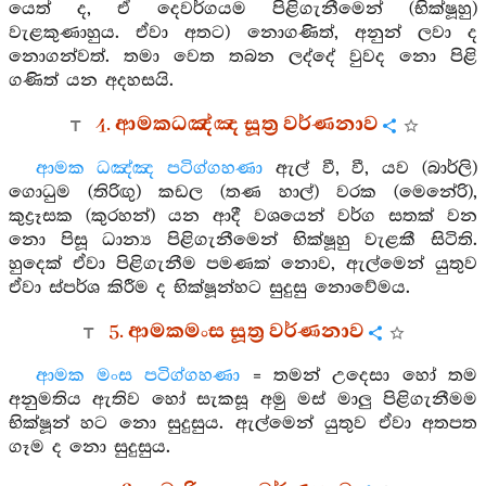
යෙත් ද, ඒ දෙවර්ගයම පිළිගැනීමෙන් (භික්ෂූහු)
වැළකුණාහුය. ඒවා අතට) නොගණිත්, අනුන් ලවා ද
නොගන්වත්. තමා වෙත තබන ලද්දේ වුවද නො පිළි
ගණිත් යන අදහසයි.
4. ආමකධඤ්ඤ සූත්‍ර වර්ණනාව
ආමක ධඤ්ඤ පටිග්ගහණා
ඇල් වී, වී, යව (බාර්ලි)
ගොධුම (තිරිඟු) කඩල (තණ හාල්) වරක (මෙනේරි),
කුද්‍රෑසක (කුරහන්) යන ආදී වශයෙන් වර්ග සතක් වන
නො පිසූ ධාන්‍ය පිළිගැනීමෙන් භික්ෂූහු වැළකී සිටිති.
හුදෙක් ඒවා පිළිගැනීම පමණක් නොව, ඇල්මෙන් යුතුව
ඒවා ස්පර්ශ කිරීම ද භික්ෂූන්හට සුදුසු නොවේමය.
5. ආමකමංස සූත්‍ර වර්ණනාව
ආමක මංස පටිග්ගහණා
= තමන් උදෙසා හෝ තම
අනුමතිය ඇතිව හෝ සැකසූ අමු මස් මාලු පිළිගැනීමම
භික්ෂූන් හට නො සුදුසුය. ඇල්මෙන් යුතුව ඒවා අතපත
ගෑම ද නො සුදුසුය.