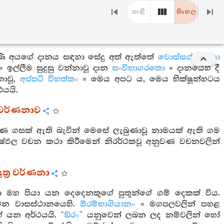
පාළි
සිංහල
ණි අයගේ දානය සඳහා සේදු අත් ඇත්තේ
වොස්සග්ගරතො
 ඉල්ලීම සුදුසු වන්නාවූ දාන
සංවිභාගරතො
= දානයෙහි දී
නාවූ,
අප්පටි විභත්තං
= මෙය අපට ය, මෙය භික්ෂූන්හටය
යයි.
‍ර වර්ණනාව
උණ ගසක් ඇති බැවින් මෙසේ ලැබුණාවූ නාමයක් ඇති ගම
ෂ්ඵල වචන කථා කිරීමෙන් නිරර්ථකවූ අනුවණ වචනවලින්
ත්‍ර වර්ණනා
ා මහ පියා යන දෙදෙනකුගේ පුතුන්ගේ ගම් දෙකක් විය.
වන වාසස්ථානයෙහි.
ඕරම්භාගියානං
= මගපලවලින් පහළ
ගේ යන අර්ථයයි.
“ඞ්රං”
යනුවෙන් ලබන ලද නම්වලින් හෝ