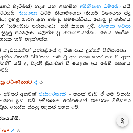
ානයකට වැටීමක්) නැත යන අදහසින්
අවිනිපාත ධම්මො
යයි
ර්ථයයි.
නියතො
ධර්ම නියාමයෙන් (නියම වශයෙන් සිදු
සිට) ඉහළ මාර්ග තුන නම් වූ සම්බෝධියට යොමු වූ මාර්ගය
ින් “සම්බොධි පරායණො” යයි කියන ලදී.
විහෙසා වෙසා
සුදුසු පරලොව බලන්නාවූ තථාගතයන්හට මෙය කායික
හෙසක් නම් නැත්තේය.
කැඩපතකින් යුක්තවූයේ ද ඛීණාපාය දුග්ගති විනිපාතො =
දිය වනාහී වර්ධනය නම් වූ අය පක්ෂයෙන් පහ වී ඇති
්ගති” යයි ද, වැරදි ක්‍රියාවන් හි යෙදුණ අය මෙහි පතනය
ෙයි.
ත්‍ර වර්ණනාව
 අමතර අනුවක්
ජාතිරෙකානි
= හයක් වැඩි ඒ ගම වනාහී
ෝ බොහෝ වූහ. එහි අහිවාතක රෝගයෙන් එකවරම විසිහතර
වූහ. සෙස්ස සියලු තැන්හි පහසු වේ.
්ගය නිමි.
ර්ගය