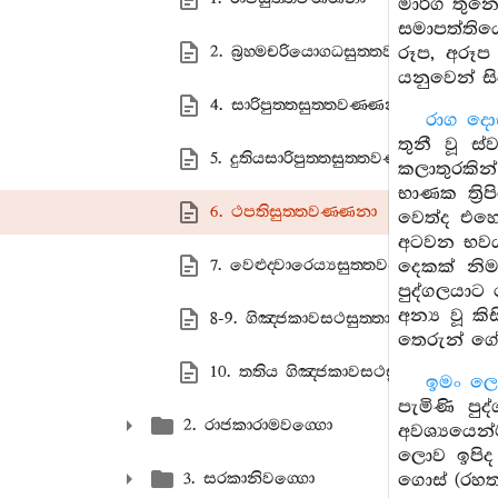
මාර්ග තුන
සමාපත්තිය
2. බ්‍රහ‍්මචරියොගධසුත‍්තවණ‍්ණනා
රූප, අරූ
යනුවෙන් ස
4. සාරිපුත‍්තසුත‍්තවණ‍්ණනා
රාග දො
තුනී වූ ස
5. දුතියසාරිපුත‍්තසුත‍්තවණ‍්ණනා
කලාතුරකින්
භාණක ත්‍ර
6. ථපතිසුත‍්තවණ‍්ණනා
වෙත්ද එහෙ
අටවන භවයක
7. වෙළුද‍්වාරෙය්‍යසුත‍්තවණ‍්ණනා
දෙකක් නි
පුද්ගලයාට
අන්‍ය වූ 
8-9. ගිඤ‍්ජකාවසථසුත‍්තාදිවණ‍්ණනා
තෙරුන් ගේ 
10. තතිය ගිඤ‍්ජකාවසථසුත‍්තවණ‍්ණනා
ඉමං ල
පැමිණි ප
2. රාජකාරාමවග‍්ගො
අවශ්‍යයෙන්
ලොව ඉපිද
3. සරකානිවග‍්ගො
ගොස් (රහත