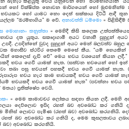
ෙන් බැහැර කළයුතු වේය යනුවෙන් හෝ “ඔරම්භාගියානි” යය
ෙන් හෝ වික්ෂිප්ත නොවන මාර්ගයෙන් හෝ මුළුමනින්ම 
ප භවයකට හෝ යාමට නො දෙත් සක්කාය දිට්ඨි ආදී තුන
ියල්ලම “ඔරම්භාගිය” ම වේ.
අනාවත්ති ධම්මො
= පිළිසිඳ
ස මොහානං තනුත්තා
= මෙහිදී කිසි කලෙක උත්පත්තියෙන
්වභාවය දත යුතුය. සකෘදාගාමී අයට වනාහී පුහුදුන් අ
 උපදී. උපදින්නේ වුවද පුහුදුන් අයට මෙන් බලවත්ව බහුල 
ිපිටක මහාසීව ස්ථවිර තෙමේ මෙසේ කීය. “යම් හෙයකින් ස
යින් කෙලෙස් දැඩි වේ” මෙය භවය වශයෙන් කියන ලදී.” 
දී භවය ගෙවී යාමක් නැත. (සත්වන භවයෙන් හෝ ඉන් ප
මවා තබා පසු භවයන් පහකදී භවය ගෙවී යාමක් නැත. (
 රූපාරූප භවය හැර කාම භාවයකදී භවය ගෙවී යාමක් නැ
කිසියම් භවයකදී භවය ගෙවී යාමක් නැත” (පවත්නා භවය ප
මතය) ප්‍රතික්ෂේප වෙයි.
ොකං
= මෙම කාමාවචර ලෝකය සඳහා කියන ලදී. මෙහි අදහ
ුද්ගලයා දෙව්ලොව ඉපිද රහත් බව අවබෝධ කර ගනියි 
ම මිනිස් ලොවට පැමිණ (රහත් බව) අවබෝධ කරගනියි. දෙව්
 රහත් බව අවබෝධ කර ගනියි ද, මෙම කුසලතාවය ලබාග
් බව) අවබෝධ කරගනියි.