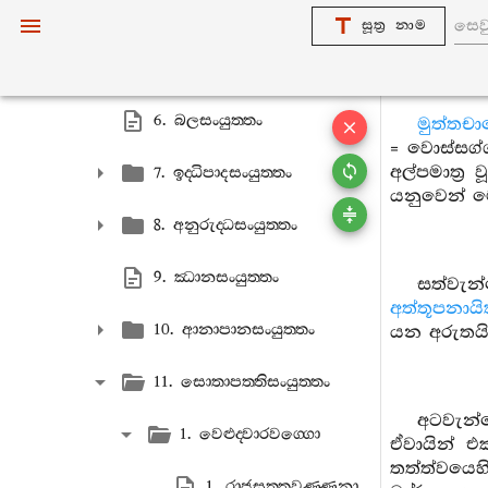
4. ඉන්‍ද්‍රියසංයුත‍්තං
සූත්‍ර නාම
5. සම‍්මප‍්පධානසංයුත‍්තං
6. බලසංයුත‍්තං
මුත්තච
= වොස්සග්
අල්පමාත්‍
7. ඉද‍්ධිපාදසංයුත‍්තං
යනුවෙන් ම
8. අනුරුද‍්ධසංයුත‍්තං
9. ඣානසංයුත‍්තං
සත්වැන
අත්තූපනාය
10. ආනාපානසංයුත‍්තං
යන අරුතයි
11. සොතාපත‍්තිසංයුත‍්තං
අටවැන්
1. වෙළුද‍්වාරවග‍්ගො
ඒවායින් 
තත්ත්වයෙහ
1. රාජසුත‍්තවණ‍්ණනා