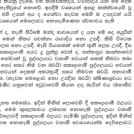
ි කියනු ලැබේ. එහි කාමච්ඡන්දය, ව්‍යාපාදය යන මේ දෙක
නැතිවූයේ නොවේ. ඉපදීම් වශයෙන් ඉහළ තත්ත්වයෙහි වූ
 එහි උපන් අය ද ගෙන්වා නැවත මෙහි ම උපදවත් යයි
ීම් වශයෙන් මෙලොවට නොපැමිණෙන ස්වභාවය ඇති
් ද, නැඟී සිටීමේ මන්ද භාවයෙන් ද යන මේ දෙ අයුරින්
යට මෙන් නිතර පවත්නා රාගාදිය නො උපදී. කිසි විටෙක
ලෙස නො උපදී. මැසි පියාපතක් මෙන් තුනී ලෙස උපදී. දීඝ
කෘදාගාමී අයට දූ පුත්හු වෙත් ද, අන්තඃපුර කාන්තාවෝ
සෝවාන් වූ පුද්ගලයාට වනාහී භවයන් සතක් නිමවා තබා
ෙර සසර නිම වන බවයි) සකෘදාගාමී පුද්ගලයාට භවයන්
භවයන් දෙකක් අතරතුරදී සසර නිමවන බවයි. අනාගාමී
ත. (නැවත මෙළොව නො උපදින බවයි) ක්ෂිණාශ්‍රවයා හට
මණි) යනුවෙන් අටුවාවෙහි කියන ලද බැවින් එය (මහාසීව
ස මෙසේය. ඉදින් මිනිස් ලොවෙහි දී සකෘදාගාමී ඵලයට
ද, මෙම කුසලතාවය ලබාගත නොහැකි පුද්ගලයා වනාහී
ලොවදී සකෘදාගාමී ඵලයට පැමිණි පුද්ගලයාද ඉදින් මිනිස්
ත නොහැකි පුද්ගලයා වනාහී අවශ්‍යයෙන්ම දෙව්ලොවට