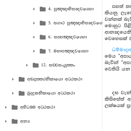
පහත් ත
4. පුඤ‍්ඤාභිසන්‍දවග‍්ගො
කියනු ලැ
වන්නක් බැව
5. සගාථ පුඤ‍්ඤාභිසන්‍දවග‍්ගො
මොහුට පිළ
ආනන්‍දයෙ
6. සප‍්පඤ‍්ඤවග‍්ගො
වෙහෙසක් ව
ධම්මාදා
7. මහාපඤ‍්ඤවග‍්ගො
මෙය “අපාය
බැවින් “අප
12. සච‍්චසංයුත‍්තං
වෙතියි යන 
අඞ‍්ගුත‍්තරනිකායො අට‍්ඨකථා
දස වැන
ඛුද‍්දකනිකායො අට‍්ඨකථා
කිසිසේත් 
ලක්ෂයක් ප්
අභිධම‍්ම අට‍්ඨකථා
අන්‍ය