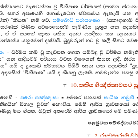
ත්ත්වයකට වැටෙන්නා වූ විනිපාත ධර්මයක් (අභව්‍ය ස්ථ
බේ. සතර අපායෙහි නොවැටෙන ස්වභාවය ඇතැයි යන අ
ින්) “නියත” නම් වේ.
සම්බොධි පරායණො
= (සකෘදාගාමී 
ිසරණක් පිණිස අවශ්‍යයෙන්ම පැමිණිය යුතුය යන අදහස
නි, ඒ ඒ අයගේ ඥාන ගතිය අනුව උපදිනා සහ ඥානයට 
න්නේය යනුවෙන් දක්වයි. බුදුවරුන් හට වූ කලී සිතට වෙ
සං
= ධර්මය නම් වූ කැඩපත ගෙන යම්බඳු වූ ධර්මය නමැති 
” යන ආදියටම පර්යාය වචන වශයෙන් කියන ලදී. නිරය ආ
ාය” යයි ද දුකෙහි ස්වභාවය පිහිටි තැන යන අදහසින් “දුග
අදහසින් “විනිපාත” යයි ද කියනු ලැබේ. නවවැන්න පහසු ව
10. තතිය ගිඤ්ජකාවසථ සූ
්නෙහි -
පරො පඤ්ඤාසා
= අමතර පනහක්
සාධික නවුති
=
අතිශයින් විශාල වුවක් නොවීය. මෙහි ආර්ය ශ්‍රාවකය
‍රාණීහු මිය ගියහ. ඔවුන් අතරෙහි ආර්ය ශ්‍රාවකයෝ මෙ පමණ
පළමුවන වේළුද්වාර වර
2. රාජකාරාම ව