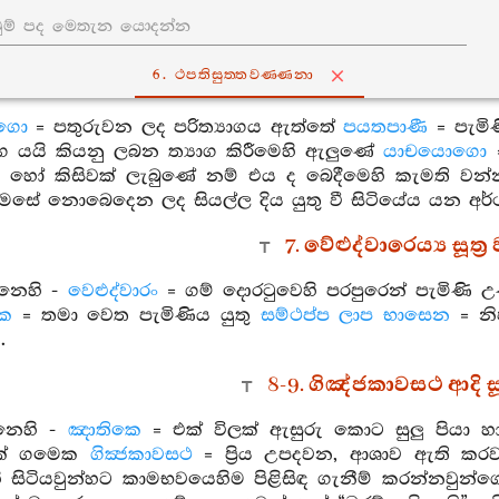
6. ථපතිසුත‍්තවණ‍්ණනා
ාගො
= පතුරුවන ලද පරිත්‍යාගය ඇත්තේ
පයතපාණී
= පැමි
ග යයි කියනු ලබන ත්‍යාග කිරීමෙහි ඇලුණේ
යාචයොගො
=
ර වූ හෝ කිසිවක් ලැබුණේ නම් එය ද බෙදීමෙහි කැමති වන්
ෙසේ නොබෙදෙන ලද සියල්ල දිය යුතු වී සිටියේය යන අර්ථ
7. වේළුද්වාරෙය්‍ය සූත්
්නෙහි -
වෙළුද්වාරං
= ගම් දොරටුවෙහි පරපුරෙන් පැමිණි 
ික
= තමා වෙත පැමිණිය යුතු
සම්ථප්ප ලාප භාසෙන
= නි
.
8-9. ගිඤ්ජකාවසථ ආදි සූ
නෙහි -
ඤාතිකෙ
= එක් විලක් ඇසුරු කොට සුලු පියා හ
එක් ගමෙක
ගික්‍ජකාවසථ
= ප්‍රිය උපදවන, ආශාව ඇති කර
ි සිටියවුන්හට කාමභවයෙහිම පිළිසිඳ ගැනීම් කරන්නවුන්