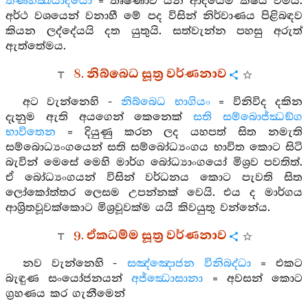
තණ්හක්‍ඛයාදයො
= තෘෂ්ණාව යන ආදියේම ක්ෂය වීමයි.
අර්ථ වශයෙන් වනාහී මේ පද විසින් නිර්වාණය පිළිබඳව
කියන ලද්දේයයි දත යුතුයි. සත්වැන්න පහසු අරුත්
ඇත්තේමය.
8. නිබ්බෙධ සූත්‍ර වර්ණනාව
අට වැන්නෙහි -
නිබ්බෙධ භාගියං
= විනිවිද දකින
දැනුම ඇති අයගෙන් කෙනෙක්
සති සම්බොජ්ඣඞ්ග
භාවිතෙන
= දියුණු කරන ලද යහපත් සිත නමැති
සම්බොධ්‍යංගයෙන් සති සම්බෝධ්‍යංගය භාවිත කොට සිටි
බැවින් මෙසේ මෙහි මාර්ග බෝධ්‍යාංගයෝ මිශ්‍රව පවතිත්.
ඒ බෝධ්‍යංගයන් විසින් වර්ධනය කොට පැවති සිත
ලෝකෝත්තර ලෙසම උපන්නක් වෙයි. එය ද මාර්ගය
ආශ්‍රිතවූවක්කොට මිශ්‍රවූවක්ම යයි කිවයුතු වන්නේය.
9. ඒකධම්ම සූත්‍ර වර්ණනාව
නව වැන්නෙහි -
සඤ්ඤොජන විනිබද්ධා
= එකට
බැඳුණ සංයෝජනයන්
අජ්ඣොසානා
= අවසන් කොට
ග්‍රහණය කර ගැනීමෙන්