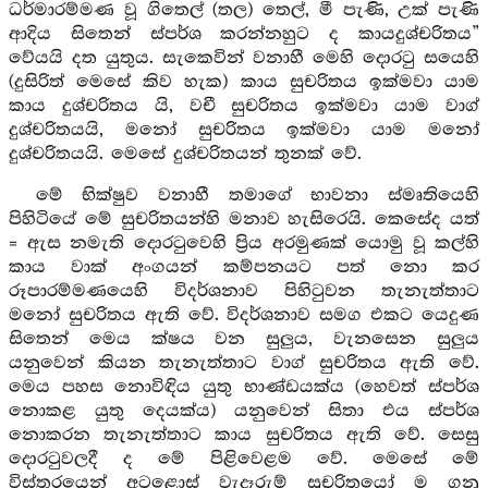
ධර්මාරම්මණ වූ ගිතෙල් (තල) තෙල්, මී පැණි, උක් පැණි
ආදිය සිතෙන් ස්පර්ශ කරන්නහුට ද කායදුශ්චරිතය”
වේයයි දත යුතුය. සැකෙවින් වනාහී මෙහි දොරටු සයෙහි
(දුසිරිත් මෙසේ කිව හැක) කාය සුචරිතය ඉක්මවා යාම
කාය දුශ්චරිතය යි, වචී සුචරිතය ඉක්මවා යාම වාග්
දුශ්චරිතයයි, මනෝ සුචරිතය ඉක්මවා යාම මනෝ
දුශ්චරිතයයි. මෙසේ දුශ්චරිතයන් තුනක් වේ.
මේ භික්ෂුව වනාහී තමාගේ භාවනා ස්මෘතියෙහි
පිහිටියේ මේ සුචරිතයන්හි මනාව හැසිරෙයි. කෙසේද යත්
= ඇස නමැති දොරටුවෙහි ප්‍රිය අරමුණක් යොමු වූ කල්හි
කාය වාක් අංගයන් කම්පනයට පත් නො කර
රූපාරම්මණයෙහි විදර්ශනාව පිහිටුවන තැනැත්තාට
මනෝ සුචරිතය ඇති වේ. විදර්ශනාව සමග එකට යෙදුණ
සිතෙන් මෙය ක්ෂය වන සුලුය, වැනසෙන සුලුය
යනුවෙන් කියන තැනැත්තාට වාග් සුචරිතය ඇති වේ.
මෙය පහස නොවිඳිය යුතු භාණ්ඩයක්ය (හෙවත් ස්පර්ශ
නොකළ යුතු දෙයක්ය) යනුවෙන් සිතා එය ස්පර්ශ
නොකරන තැනැත්තාට කාය සුචරිතය ඇති වේ. සෙසු
දොරටුවලදී ද මේ පිළිවෙළම වේ. මෙසේ මේ
විස්තරයෙන් අටළොස් වැදෑරුම් සුචරිතයෝ ම ගනු