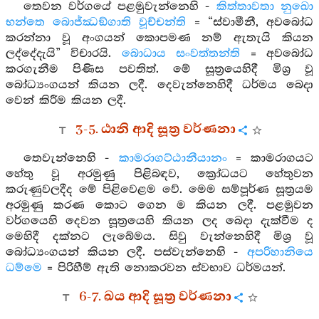
තෙවන වර්ගයේ පළමුවැන්නෙහි -
කිත්තාවතා නුඛො
භන්තෙ බොජ්ඣඞ්ගාති වූච්චන්ති
= “ස්වාමීනී, අවබෝධ
කරන්නා වූ අංගයන් කොපමණ නම් ඇතැයි කියන
ලද්දේදැයි” විචාරයි.
බොධාය සංවත්තන්ති
= අවබෝධ
කරගැනීම පිණිස පවතිත්. මේ සූත්‍රයෙහිදී මිශ්‍ර වූ
බෝධ්‍යංගයන් කියන ලදී. දෙවැන්නෙහිදී ධර්මය බෙදා
වෙන් කිරීම කියන ලදී.
3-5. ඨානි ආදි සූත්‍ර වර්ණනා
තෙවැන්නෙහි -
කාමරාගට්ඨානීයානං
= කාමරාගයට
හේතු වූ අරමුණු පිළිබඳව, ක්‍රෝධයට හේතුවන
කරුණුවලදීද මේ පිළිවෙළම වේ. මෙම සම්පූර්ණ සූත්‍රයම
අරමුණු කරණ කොට ගෙන ම කියන ලදී. පළමුවන
වර්ගයෙහි දෙවන සූත්‍රයෙහි කියන ලද බෙදා දැක්වීම ද
මෙහිදී දක්නට ලැබේමය. සිවු වැන්නෙහිදී මිශ්‍ර වූ
බෝධ්‍යංගයන් කියන ලදී. පස්වැන්නෙහි -
අපරිහානියෙ
ධම්මෙ
= පිරිහීම් ඇති නොකරවන ස්වභාව ධර්මයන්.
6-7. ඛය ආදි සූත්‍ර වර්ණනා