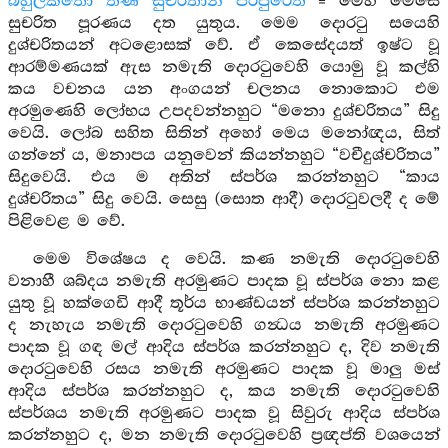
බහුලීකතො තීණි සුචරිතානි පරිපුරෙති
= මෙහි මෙසේ
සුචරිත පූරණය දත යුතුය. මෙම දොරටු සයෙහි
දුශ්චරිතයන් අටළොසක් වේ. ඒ කෙසේදයත් ඉෂ්ට වූ
ආරම්මණයක් ඇස නමැති දොරටුවෙහි යොමු වූ කල්හි
කය වචනය යන අංගයන් චලනය නොකොට එම
අරමුණෙහි ලෝභය උපදවන්නහුට “මනො දුශ්චරිතය” සිදු
වෙයි. ලෝබ සහිත සිතින් අහෝ මෙය මනෝඥය, සිත්
ගන්නේ ය, මනාපය යනුවෙන් කියන්නහුට “වචීදුශ්චරිතය”
සිදුවෙයි. එය ම අතින් ස්පර්ශ කරන්නහුට “කාය
දුශ්චරිතය” සිදු වෙයි. සෙසු (සොත ආදී) දොරටුවලදී ද මේ
පිළිවෙළ ම වේ.
මෙම විශේෂය ද වෙයි. කණ නමැති දොරටුවෙහි
වනාහී ශබ්දය නමැති අරමුණට පාදක වූ ස්පර්ශ නො කළ
යුතු වූ හක්ගෙඩි ආදී තූර්ය භාණ්ඩයන් ස්පර්ශ කරන්නහුට
ද නැහැය නමැති දොරටුවෙහි ගන්‍ධය නමැති අරමුණට
පාදක වූ ගඳ මල් ආදිය ස්පර්ශ කරන්නහුට ද, දිව නමැති
දොරටුවෙහි රසය නමැති අරමුණට පාදක වූ මාලු මස්
ආදිය ස්පර්ශ කරන්නහුට ද, කය නමැති දොරටුවෙහි
ස්පර්ශය නමැති අරමුණට පාදක වූ සිවුරු ආදිය ස්පර්ශ
කරන්නහුට ද, මන නමැති දොරටුවෙහි ප්‍රඥප්ති වශයෙන්