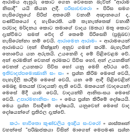
ආරාමය ඇසුරු කොට ගෙන වෙසෙන බැවින් “ආරාම
නිසාදී” යයි කියන ලදී.
පරිසාවචරො
= පිරිස සමග
හැසිරෙනුයේ පිරිස් අතරෙහි වනාහී අඥානයෝ ද,
පණ්ඩිතයෝ ද හැසිරෙති. යම් තැනැත්තෙක් වනාහී
පරවාද මර්දනය කොට තමාගේ වාදය (මතය) මතු කොට
දැක්වීමට සමත් වේද ඒ තෙමේ පිරිසෙහි (ප්‍රමුඛව)
හැසිරෙන්නා නම් වෙයි.
ආරාමෙන ආරාමං
= ආරාමයෙන්
ආරාමයට (අන් භික්ෂූන්) අනුව ගමන් කරමි. බැහැරින්
නොවේය යන අරුතයි. උයනෙහි ද මේ පිළිවෙළම වේ.
අන් අරමකින් වෙනත් අරමකට පිවිස හෝ, අන් උයනකින්
වෙනත් උයනකට පිවිස හෝ යනු මෙහි අර්ථය වේ.
ඉතිවාදප්පමොක්‍ඛානි සං සං
= ප්‍රශ්න කිරිම මෙසේ වෙයි,
පැහැදිලි කරදීම මෙසේ වෙයි, යන මේ ආදී පිළිවෙළින්
මෙබඳු මතයක් (වාදයක්) ඇති වෙයි. මතයෙන් (වාදයෙන්)
මෙසේ මිදී යාම වෙයි, වාදයන්හි ආනිසංසය මෙසේ
වෙයි.
උපාරමභානිසං සං
= මෙය ප්‍රශ්න කිරීමේ දෝෂයයි.
මෙය ප්‍රශ්න විසඳීමේ දෝෂයයි, යනුවෙන් මෙසේ වාද
දෝෂයන්ගේ ප්‍රතිඵල දැක්වේ.
කථං භාවිතො කුණ්ඩලිය ඉන්‍ද්‍රිය සංවරෝ
= ශාස්තෲන්
වහන්සේ “පරිබ්‍රාජකයා විසින් මාගෙන් මෙපමණ ප්‍රශ්න