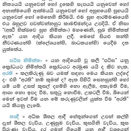
නිත්‍යයයි යනුවෙන් හෝ දුකෙහි සැපයයි යනුවෙන් හෝ
අනාත්මයෙහි ආත්මයයි යනුවෙන් හෝ අසුභයෙහි සුභයයි
යනුවෙන් හෝ මෙනෙහි කිරීමයි. එම සුභ ආරම්මණයෙහි
එය බහුලව පවත්වන්නහුට කාමච්ඡන්දය උපදියි. ඒ නිසා
“(අත්‍ථි භික්ඛවෙ සුභ නිමිත්තං) මහණෙනි, සුබ නිමිත්තක්
ඇත” යන ආදිය කියන ලදී. මෙසේ සියළු තන්හි
නීවරණයන්හි (ක්ලේශයන්හි, බාධකයන්හි) යෙදීම දත
යුත්තේය.
පටිඝ නිමිත්තං
= යන ආදියෙහි වූ කලී “පටිඝ” යනු
ක්‍රෝධයට නිමිත්තයි ක්‍රෝධයට අරමුණ යයි ද කිව හැක.
අරති
= කලකිරුණු බව යමක් සඳහා මෙය කියන ලද්දේ
ද- එහි “අරති” නම් කුමක් ද? ඈත පිහිටි සෙනසුන්හි හෝ
යම් යම් උසස් කුසල් දහම්හි නො ඇලීම, අකැමති වීම,
ආශා නො ඉපද වීම, සතුටු නොවීම, උකටලී වීම, බියෙන්
මෙන් ඉවත් වීම යන මේ කරුණුවලින් යුක්ත වීම “අරති”
යයි කියනු ලැබේ.
තන්‍දී
= අධික ශීතල ආදී හේතූන්ගෙන් උපන් කල්හි
දැන් ශීතල වැඩිය. උණුසුම වැඩිය, කුසගිනි වැඩිය, කුස
පිරුණා වැඩිය, දුර ගමන් ගියෙමි යන ආදී වශයෙන්