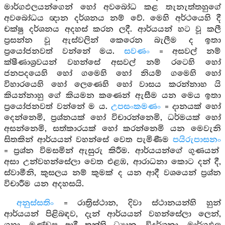
මාර්ගඵලයන්ගෙන් හෝ අවබෝධ කළ තැනැත්තහුගේ
අවබෝධය ඥාන දර්ශනය නම් වේ. මෙහි අර්ථයෙහි දී
චක්ෂු දර්ශනය අදහස් කරන ලදී. ආර්යයන් හට වූ කලී
ප්‍රසන්න වූ ඇස්වලින් කෙරෙන බැලීම ද ඉතා
ප්‍රයෝජනවත් වන්නේ මය.
සවණං
= අසවල් නම්
ක්ෂීණාශ්‍රවයන් වහන්සේ අසවල් නම් රටෙහි හෝ
ජනපදයෙහි හෝ ගමෙහි හෝ නියම් ගමෙහි හෝ
විහාරයෙහි හෝ ලෙණෙහි හෝ වාසය කරන්නාහ යි
කියන්නාහු ගේ කියමන කණෙන් ඇසීම යන මෙය ඉතා
ප්‍රයෝජනවත් වන්නේ ම ය.
උපසංකමණං
= දානයක් හෝ
දෙන්නෙමි, ප්‍රශ්නයක් හෝ විචාරන්නෙමි, ධර්මයක් හෝ
අසන්නෙමි, සත්කාරයක් හෝ කරන්නෙමි යන මෙවැනි
සිතකින් ආර්යයන් වහන්සේ වෙත පැමිණීම
පයිරුපාසනං
= ප්‍රශ්න විමසමින් ඇසුරු කිරීම. ආර්යයන්ගේ ගුණයන්
අසා උන්වහන්සේලා වෙත එළඹ, ආරාධනා කොට දන් දී,
ස්වාමීනි, කුසලය නම් කුමක් ද යන ආදී වශයෙන් ප්‍රශ්න
විචාරීම යන අදහසයි.
අනුස්සතිං
= රාත්‍රිස්ථාන, දිවා ස්ථානයන්හි හුන්
ආර්යයන් පිළිබඳව, දැන් ආර්යයන් වහන්සේලා ලෙන්,