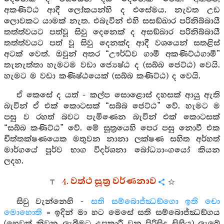
අකණිට්ඨ ආදී ලෝකයන්හි ද එසේමය. නැවත උඩ
ලොවකට යාමක් නැත. එබැවින් එහි සසඞ්ඛාර පරිනිබ්බායී
තත්ත්වයට පත්වූ සිවු දෙනෙක් ද අසඞ්ඛාර පරිනිබ්බායී
තත්ත්වයට පත් වූ සිවු දෙනක්ද ආදී වශයෙන් සතළිස්
අටක් වෙත්. ඔවුන් අතර “ඌර්ධ්ව ගාමී අකණිට්ඨගාමී”
තැනැත්තා හැමටම වඩා ජ්‍යෙෂ්ඨ ද (සබ්බ ජෙට්ඨ) වෙයි.
හැමට ම වඩා කණිෂ්ඨයෙක් (සබ්බ කණිට්ඨ) ද වෙයි.
ඒ කෙසේ ද යත් - කල්ප සොළොස් දහසක් ආයු ඇති
බැවින් ඒ එක් කොටසක් “සබ්බ ජෙට්ඨ” වේ. හැමට ම
පසු ව රහත් බවට පැමිණෙන බැවින් එක් කොටසක්
“සබ්බ කණිට්ඨ” වේ. මේ සූත්‍රයෙහි පෙර පසු නොවී එක
චිත්තක්ෂණයෙක මතුවන නානා ලක්ෂණ සහිත අර්හත්
මාර්ගයේ පූර්ව භාග විදර්ශනා බෝධ්‍යාංගයෝ කියන
ලදහ.
4. වත්ථ සූත්‍ර වර්ණනාව
සිවු වැන්නෙහි -
සති සම්බොජ්ඣඞ්ගො ඉති චො
මොහොති
= ඉදින් මා හට මෙසේ සති සම්බොජ්ඣඞ්ගය
(හෙවත් නිවන ලැබීමට උපකාරී වන පිරිසිදු සිහිය) ලැබේ