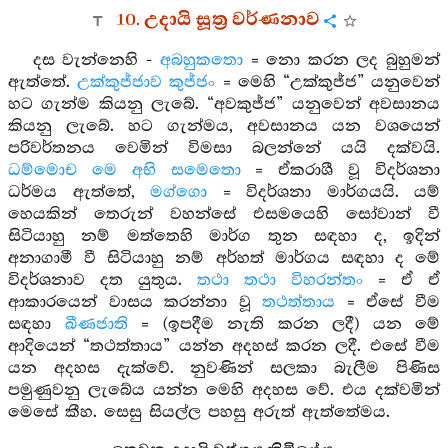
10. උදායි සූත්‍ර වර්ණනාව
දස වැන්නෙහි -
අබහුකතො
= නො කරන ලද බුහුමන්
ඇත්තේ.
උක්කුජ්ජාව කුජ්ජං
= මෙහි “උක්කුජ්ජ” යනුවෙන්
හට ගැන්ම කියනු ලැබේ. “අවකුජ්ජ” යනුවෙන් අවසානය
කියනු ලැබේ. හට ගැන්මය, අවසානය යන වශයෙන්
පරිවර්තනය වෙමින් විමසා බලන්නේ යයි දක්වයි.
ධම්මොච මෙ අභි සමෙතො
= ඒකරාශී වූ විදර්ශනා
ධර්මය ඇත්තේ,
මග්ගො
= විදර්ශනා මාර්ගයයි. යම්
හෙයකින් තෙරුන් වහන්සේ එසමයෙහි සෝවාන් වී
සිටියාහු නම් මත්තෙහි මාර්ග තුන සඳහා ද, ඉදින්
අනාගාමී වී සිටියාහු නම් අර්හත් මාර්ගය සඳහා ද මේ
විදර්ශනාව දත යුතුය.
තථා තථා විහරන්තං
= ඒ ඒ
ආකාරයෙන් වාසය කරන්නා වූ
තථත්තාය
= ඒසේ වීම
සඳහා
ඛීණජාති
= (ඉපදීම නැති කරන ලදී) යන මේ
ආදියෙන් “තථත්තාය” යන්න අදහස් කරන ලදී. එසේ වීම
යන අදහස දැක්වේ. නුවණින් සලකා බැලීම පිණිස
පමුණුවනු ලැබේය යන්න මෙහි අදහස වේ. එය දක්වමින්
මෙසේ කීහ. සෙසු සියල්ල පහසු අරුත් ඇත්තේමය.