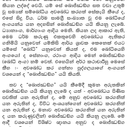
කියන ලද්දේ වෙයි. යම් සේ බොජ්ඣඞ්ග සත වඩා උතුම්
වූ සම්‍යක් සම්බෝධිය අවබෝධ කරගත් සේකැයි කීයේ ද,
එසේ සිදු විය. ධර්ම සාමග්‍රී සංඛ්‍යාත වූ එම බෝධියේ
අංගයන්ය යන අදහසින් බොජ්ඣඞ්ග යයි කියනු ලැබේ.
ධ්‍යානාංග, මාර්ගාංග ආදිය මෙනි. කියන ලද ආකාර ඇති,
මෙම ධර්ම කරුණු එකතුවෙහි අවබෝධය ඇතිකර
ගනිමියි යනුවෙන් යම්කිසි ආර්ය ශ්‍රාවක කෙනෙක් එයට
යම්සේ “බෝධි” යනුවෙන් කියත් ද, එම බෝධියෙහි
අංගයෝ ද සේනාංග, රථාංග ආදිය මෙන් බොජ්ඣඞ්ග
(බෝධි අංග) නම් වෙත්. එහෙයින් අර්ථ කථාචාරීහු මෙසේ
කීහ :- අවබෝධ කර ගන්නා පුද්ගලයාගේ අංගයන්
වශයෙන් ද “බොජ්ඣඞ්ග” යයි කියති.
තව ද “බොජඣඞ්ග” යයි කීමේදී කුමන අරුතකින්
බොජ්ඣඞ්ග යයි කියනු ලැබේ ද යත් - අවබෝධය පිණිස
පවතිත් යන අරුතින් ද, මේ අනුව අවබෝධ කරගනිත්
යන අරුතින් ද, විවිධ අංශයන්ගෙන් අවබෝධ කරගනිත්
යන අරුතින් ද, මනාව අවබෝධ කරගනිත් යන අරුතින්
ද යන කරුණුවලින්) බොජ්ඣඞ්ග යයි කියනු ලැබේ. මේ
ආදී වශයෙන් විශිෂ්ට ඥානය අනුව ද බොජ්ඣඞ්ග