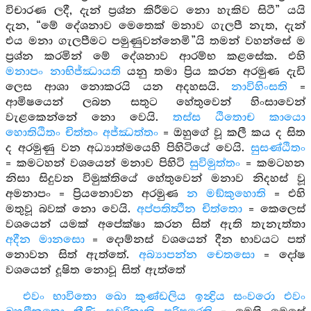
විචාරණ ලදී, දැන් ප්‍රශ්න කිරීමට නො හැකිව සිටී” යයි
දැන, “මේ දේශනාව මෙතෙක් මනාව ගැලපී නැත, දැන්
එය මනා ගැලපීමට පමුණුවන්නෙමි”යි තමන් වහන්සේ ම
ප්‍රශ්න කරමින් මේ දේශනාව ආරම්භ කළසේක. එහි
මනාපං නාභිජ්ඣායති
යනු තමා ප්‍රිය කරන අරමුණ දැඩි
ලෙස ආශා නොකරයි යන අදහසයි.
නාවිහිංසති
=
ආමිෂයෙන් ලබන සතුට හේතුවෙන් හිංසාවෙන්
වැළකෙන්නේ නො වෙයි.
තස්ස ඨිතොච කායො
හොතිඨිතං චිත්තං අජ්ඣත්තං
= ඔහුගේ වූ කලී කය ද සිත
ද අරමුණු වන අධ්‍යාත්මයෙහි පිහිටියේ වෙයි.
සුසණ්ඨිතං
= කමටහන් වශයෙන් මනාව පිහිටි
සුවිමුත්තං
= කමටහන
නිසා සිදුවන විමුක්තියේ හේතුවෙන් මනාව නිදහස් වූ
අමනාපං = ප්‍රියනොවන අරමුණ
න මඞ්කුහොති
= එහි
මතුවූ බවක් නො වෙයි.
අප්පතිත්‍ථීන චිත්තො
= කෙලෙස්
වශයෙන් යමක් අපේක්ෂා කරන සිත් ඇති තැනැත්තා
අදීන මානසො
= දොම්නස් වශයෙන් දීන භාවයට පත්
නොවන සිත් ඇත්තේ.
අබ්‍යාපන්න චෙතසො
= දෝෂ
වශයෙන් දූෂිත නොවූ සිත් ඇත්තේ
එවං භාවිතො ඛො කුණ්ඩලිය ඉන්‍ද්‍රිය සංවරො එවං