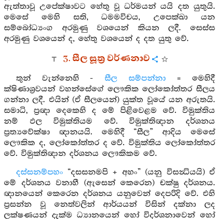
ඇත්තාවූ උපේක්ෂාවට හේතු වූ ධර්මයන් යයි දත යුතුයි.
මෙසේ මෙහි සති, ධමමවිචය, උපෙක්ඛා යන
සම්බෝධ්‍යංග අරමුණු වශයෙන් කියන ලදී. සෙස්ස
අරමුණු වශයෙන් ද, හේතු වශයෙන් ද දත යුතු වේ.
3. සීල සූත්‍ර වර්ණනාව
තුන් වැන්නෙහි -
සීල සම්පන්නා
= මෙහිදී
ක්ෂිණාශ්‍රවයන් වහන්සේගේ ලෞකික ලෝකෝත්තර සීලය
ගන්නා ලදී. එයින් (ඒ සීලයෙන්) යුක්ත වූයේ යන අරුතයි.
සමාධි, ප්‍රඥා දෙකෙහි ද මේ පිළිවෙළම වේ. විමුක්තිය
නම් ඵල විමුක්තියම වේ. විමුක්තිඥාන දර්ශනය
ප්‍රත්‍යවේක්ෂා ඥානයයි. මෙහිදී “සීල” ආදිය මෙසේ
ලෞකික ද, ලෝකෝත්තර ද වේ. විමුක්තිය ලෝකෝත්තර
වේ. විමුක්තිඥාන දර්ශනය ලෞකිකම වේ.
දස්සනම්පහං
“දසසනමපි + අහං” (යනු විසන්‍ධියයි) ඒ
මේ දර්ශනය වනාහී (ඇසෙන් කෙරෙන) චක්ෂු දර්ශනය.
ඥානයෙන් කෙරෙන දර්ශනය යනුවෙන් දෙපරිදි වේ. එහි
ප්‍රසන්න වූ නෙත්වලින් ආර්යයන් විසින් දක්නා ලද
ලක්ෂණයන් දැක්ම ධ්‍යානයෙන් හෝ විදර්ශනාවෙන් හෝ