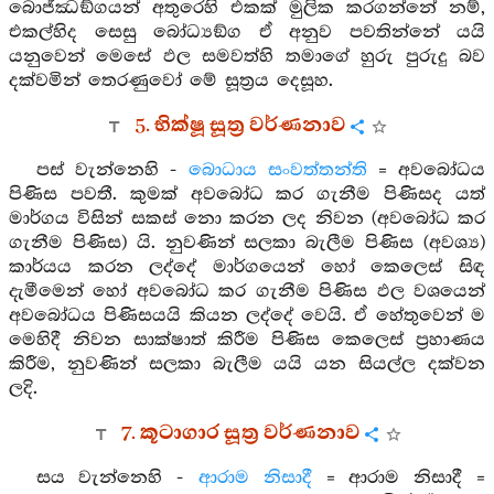
බොජ්ඣඞ්ගයන් අතුරෙහි එකක් මුලික කරගන්නේ නම්,
එකල්හිද සෙසු බෝධ්‍යඞ්ග ඒ අනුව පවතින්නේ යයි
යනුවෙන් මෙසේ ඵල සමවත්හි තමාගේ හුරු පුරුදු බව
දක්වමින් තෙරණුවෝ මේ සූත්‍රය දෙසූහ.
5. භික්ෂූ සූත්‍ර වර්ණනාව
පස් වැන්නෙහි -
බොධාය සංවත්තන්ති
= අවබෝධය
පිණිස පවතී. කුමක් අවබෝධ කර ගැනීම පිණිසද යත්
මාර්ගය විසින් සකස් නො කරන ලද නිවන (අවබෝධ කර
ගැනීම පිණිස) යි. නුවණින් සලකා බැලීම පිණිස (අවශ්‍ය)
කාර්යය කරන ලද්දේ මාර්ගයෙන් හෝ කෙලෙස් සිඳ
දැමීමෙන් හෝ අවබෝධ කර ගැනීම පිණිස ඵල වශයෙන්
අවබෝධය පිණිසයයි කියන ලද්දේ වෙයි. ඒ හේතුවෙන් ම
මෙහිදී නිවන සාක්ෂාත් කිරීම පිණිස කෙලෙස් ප්‍රහාණය
කිරීම, නුවණින් සලකා බැලීම යයි යන සියල්ල දක්වන
ලදි.
7. කූටාගාර සූත්‍ර වර්ණනාව
සය වැන්නෙහි -
ආරාම නිසාදී
= ආරාම නිසාදී =