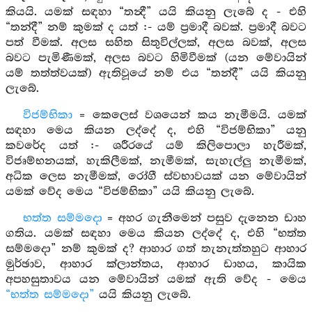
කියයි. යමක් සඳහා “තන්‍දී” යයි කියනු ලැබේ ද - එහි
“තන්දී” නම් කුමක් ද යත් :- යම් ප්‍රමාදී බවක්. ප්‍රමාදී බවට
පත් වීමක්. අලස සහිත සිතුවිල්ලක්, අලස බවක්, අලස
බවට පැමිණීමක්, අලස බවට හිමිවීමක් (යන මේවායින්
යම් තත්ත්වයක්) ඇතිවූයේ නම් එය “තන්දී” යයි කියනු
ලැබේ.
විජම්භිකා
= කෙලෙස් වශයෙන් කය නැමීමයි. යමක්
සඳහා මෙය කියන ලද්දේ ද, එහි “විජම්භිකා” යනු
කවරේද යත් :- ශරීරයේ යම් කිලිපොලා හැරීමක්,
විජෘම්භනයක්, හැකිලීමක්, නැමීමක්, සැහැල්ලු නැමීමක්,
අධික ලෙස නැමීමක්, රෝගී ස්වභාවයක් යන මේවායින්
යමක් වේද මෙය “විජම්භිකා” යයි කියනු ලැබේ.
භත්ත සම්මදො
= අහර ගැනීමෙන් පසුව දැනෙන ඩාහ
ගතිය. යමක් සඳහා මෙය කියන ලද්දේ ද, එහි “භත්ත
සම්මදො” නම් කුමක් ද? ආහාර ගත් තැනැත්තහුට ආහාර
මුර්ඡාව, ආහාර ක්ලාන්තය, ආහාර ඩාහය, කායික
අපහසුතාවය යන මේවායින් යමක් ඇති වේද - මෙය
“භත්ත සම්මදො”
යයි කියනු ලැබේ.