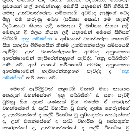
ගුහා, මණ්ඩප ආදී තන්හි ධ්‍යාන, විදර්ශනා, මාර්ගඵල
සුවයෙන් කල් ගෙවන්නාහු වෙතියි යනුවෙන් සිහි කිරීමයි.
යමකු උන්වහන්සේලා සමීපයෙහි අවවාද ලැබුයේ වේද
ඔහු එම කරුණු බෙදා (පරීක්‍ෂා කොට) මෙ තැනදී
විදර්ශනාව කියන ලදී, මෙතැන දී මාර්ගය කියන ලදී,
මෙතැන දී ඵලය කියන ලදී යනුවෙන් මෙසේ සිහිපත්
කිරීමයි.
අනු පබ්බජ්ජා
= ආර්යයන් වහන්සේලා කෙරෙහි
සිත පහදවා ගිහිගෙයින් නික්ම උන්වහන්සේලා සමීපයෙහි
පැවිදිව උන් වහන්සේලාගේම අවවාද අනුශාසනා
අපේක්ෂාවෙන් හැසිරෙන්නහුගේ පැවිද්ද “අනු පබ්බජ්ජා”
නම් වේ. අන් අයගේ සමීපයෙහි අවවාද අනුශාසනා
අපේක්ෂාවෙන් හැසිරෙන්නහුගේ පැවිද්ද ද
“අනු
පබ්බජ්ජා”
නම් නො වේ.
මෙසේ පැවිදිවූවන් අතුරෙහි වනාහී මහා කාශ්‍යප
තෙරුන් වහන්සේගේ “අනු පබ්බජ්ජා” ව පතා පැවිදි
වූවාහු සිය දහස් ගණනක් වූහ. එසේම ඒ තෙරුන්
වහන්සේගේ ම සද්ධි විහාරික වූ චන්ද ගුත්ත තෙරුන්ගේ
ද, උන්වහන්සේ ද සද්ධි විහාරික වූ සූරියගුත්ත තෙරුන්ගේ
ද, උන් වහන්සේගේ ද සද්ධි විහාරික වූ අස්සගුත්ත
තෙරුන්ගේ ද, උන්වහන්සේගේ ද සද්ධි විහාරික වූ