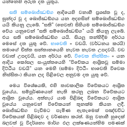
යන්නෙහි අරුත දත යුතුය.
සති සම්බොජ්ඣඞ්ග
ආදියෙහි වනාහී ප්‍රශස්ත වූ ද,
සුන්දර වූ ද බොජ්ඣඞ්ගය යන අදහසින් සම්බොජ්ඣඞ්ග
යයි කියනු ලැබේ. “සති” (හෙවත්) සිහියම සම්බොජ්ඣඞ්ග
වේය යනුවෙන් “සති සම්බොජ්ඣඞ්ග” යයි කියනු ලැබේ.
එය සති සම්බොජ්ඣඞ්ග යයි. සියලු තන්හිදීම අර්ථය
මෙසේ දත යුතු වේ.
භාවෙති
= වඩයි. (වර්ධනය කරයි)
තමාගේ චිත්ත සන්තානයෙහි නැවත නැවත උපදවයි. වඩ
වඩාත් උපදවයි, යන අර්ථය වේ.
විවෙක නිස්සිතං
= යන
ආදිය කෝසල සංයුත්තයෙහි “විවේකය ආශ්‍රිතවූ සම්මා
දිට්ඨිය වඩයි” යන මෙහි (සම්මා දිට්ඨිං භාවෙති විවෙක
නිස්සිතං) කියන ලද පිළිවෙල අනුවම දත යුතු වේ.
මෙය විශේෂයකි, එහි තාවකාලික විවේකයට ආශ්‍රිත
වූයේය, සම්පූර්ණයෙන් නැති කරනු ලබන විවේකයට
ආශ්‍රිත වූයේය. අත්හැර යාම පිළිබඳ විවේකයට ආශ්‍රිත
වූයේය යනුවෙන් විවේකයන් තුනක්ම කියන ලදී.
බොජ්ඣඞ්ග වැඩීමට පැමිණ ඇතැමෙක් පඤ්චවිධ
විවේකයක් පිළිබඳව ද වර්ණනා කරත්. ඔහු වනාහී හුදෙක්
බලවත් වූ විදර්ශනා මාර්ග ඵල ලක්ෂණයන්හිම පමණක්