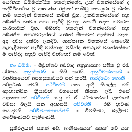
යෝනක ධම්මරක්ඛිත තෙරුන්ගේද, උන් වහන්සේගේ ද
සද්ධිවිහාරික වූ ආශෝක රජුගේ කණිටු සොයුරා වූ තිස්ස
නම් තෙරුන් වහන්සේ නමක් වූහ. උන්වහන්සේගේ අනු
පබ්බජ්ජ භාවය පතා පැවිදි වූවාහු කෝටි දෙක හමාරක
සංඛ්‍යාවක් වූහ. මහින්ද තෙරුන් වහන්සේගේ අනු
පබ්බජිත තෙරවරුන්ගේ ගණන් සීමාවක් ඇත්තේ නැත.
අද දවස දක්වා ලක්දිව, ශාස්තෲන් වහන්සේ කෙරෙහි
පැහැදීමෙන් පැවිදි වන්නාහු මහින්ද තෙරුන් වහන්සේගේ
ම පැවිද්ද අනුව පැවිදි වන්නෝ නම් වෙත්.
තං ධම්මං
= ඔවුන්හට අවවාද අනුශාසනා සහිත වූ එම
ධර්මය.
අනුස්සරති
= සිහි කරයි.
අනුවිචක්කෙති
=
විතර්කයෙන් අපහසුතාවයට පත් කරයි.
ආරද්ධො හොති
=
පරිපූර්ණ වෙයි.
පරිචින්ති
යන ආදී සියල්ල එහි
ඥානාන්විත ක්‍රියාවන් වශයෙන් කියන ලදී. එසේ
නැතහොත්
පරිචිනති
යනු ඒ ඒ ධර්මයන්ගේ ලක්ෂණ
විමසා බලයි යන අදහසයි.
පවිචරති
= එහි නුවණ
යොදවයි.
පරිවිමංසමාපජ්ජති
= විමසීමට, බැලීමට,
ගවේෂණයට පැමිණෙයි.
ප්‍රතිඵලයන් සතක් වේ. ආනිසංසයන් සතක් වේ යන