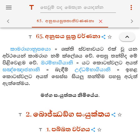
65. අනුසයසුත‍්තානිවණ‍්ණනා
65. අනුසය සූත්‍ර වර්ණනා
කාමරාගානුසයො
= ශක්ති ස්වභාවයට එක් වූ යන
අර්ථයෙන් කාමරාග නම් ක්ලේශය වේ. සෙසු තන්හිද මේ
පිළිවෙළම වේ.
ඔරම්භාගියානි
= යට කොටස්වලට අයත්
සඤ්ඤොජනානි
= බැඳීම්
උද්ධම්භාගියානි
= ඉහළ
කොටස්වලට අයත් සෙස්ස සියලු තන්හිම පහසු අරුත්
ඇත්තේමය.
මග්ග සංයුත්තය නිමියේය.
2. බොජ්ඣඞ්ග සංයුක්තය
1. පබ්බත වර්ගය