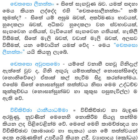
චෙතසො ලීනත්තං
= සිතේ සැඟවුණ බව. යමක් සඳහා
මෙය කියන ලද්දේද එහි “චෙතසොලීනත්තං” නම්
කුමක්ද? - සිතේ යම් අසුබ බවක්, අකර්මණ්‍ය භාවයක්,
හුදෙකලා බවක්, අධිකව හුදෙකලා වන ස්වභාවයක්,
සැඟවෙන ගතියක්, වැඩියෙන් සැඟවෙන ගතියක්, හැකිලී
විසීමක්, සිතේ මැලි බවත්, වඩාත් මැලි බවක්, අලසව
විසීමක්, යන මේවායින් යමක් වේද - මෙය
“චෙතසො
ලීනත්තං”
යයි කියනු ලැබේ.
චෙතසො අවුපසමො
- යම්සේ වනාහී පහවූ ගිනිදැල්
ඇත්තේ වුව ද, ගිනි අඟුරු යම්තාක්කල් නොසන්සිඳේද
(නොනිවේදෙ) ඒතාක් කල් තැවීම සිදු කරන්නේමය.
එසේම සිතේ නොසන්සුන් තත්ත්වය නිසා මෙම උද්ධච්ච
කුක්කුච්චය (නොසන්සුන්බව හා කුකුස පසුතැවිල්ල) ම
ඇති වේ.
විචිකිච්ඡා ඨානීයාධම්මා
= විචිකිච්ඡාව හා බැඳුණ
අරමුණු, නුවණින් මෙනෙහි නොකිරීම සියලු තන්හිම
කියන ලද පිළිවෙළින්ම වේ. මෙසේ මෙහි කාමච්ඡන්‍දය හා
විචිකිච්ඡාව (කාමාශාව හා සැකය) යන මේ තත්ත්වයන්
දෙක අරමුණකින් උපදීයයි කියන ලදී. ව්‍යාපාදය (ක්‍රෝධය)