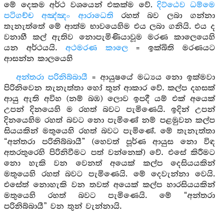
මේ දෙකම අර්ථ වශයෙන් එකක්ම වේ.
දිට්ඨෙව ධම්මෙ
පටිගච්ච අඤ්ඤං ආරාධෙති
රහත් බව ලබා ගන්නා
තැනැත්තේ මේ ආත්ම භාවයෙහිම එය ලබා ගනියි. එය ද
වනාහී කල් ඇතිව නොපැමිණියාවූම මරණ කාලෙයෙහි
යන අර්ථයයි.
අථමරණ කාලෙ
= ඉක්බිති මරණයට
ආසන්න කාලයෙහි
අන්තරා පරිනිබ්බායී
= ආයුෂයේ මධ්‍යය නො ඉක්මවා
පිරිනිවෙන තැනැත්තා හෝ තුන් ආකාර වේ. කල්ප දහසක්
ආයු ඇති අවිහ (නම් බඹ) ලොව ඉපදී යම් එක් අයෙක්
උපන් දිනයෙහි ම රහත් බවට පැමිණෙයි. ඉදින් උපන්
දිනයෙහිම රහත් බවට නො පැමිණේ නම් පළමුවන කල්ප
සියයකින් මතුයෙහි රහත් බවට පැමිණේ. මේ තැනැත්තා
“අන්තරා පරිනිබ්බායී” (හෙවත් පූර්ණ ආයුස නො විඳ
අතරතුරෙහි පිරිනිවීමට පත් වන්නෙක්) වේ. එසේ කිරීමට
නො හැකි වන වෙනත් අයෙක් කල්ප දෙසියයකින්
මතුයෙහි රහත් බවට පැමිණෙයි. මේ දෙවැන්නා වෙයි.
එසේත් නොහැකි වන තවත් අයෙක් කල්ප හාරසියයකින්
මතුයෙහි රහත් බවට පැමිණෙයි. මේ “අන්තරා
පරිනිබ්බායී” වන තුන් වැන්නායි.