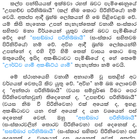
කල්ප පන්සියයක් ඉක්මවා රහත් බවට පැමිණෙනුයේ
“උපහච්ච පරිනිබ්බායී” (කල් නිම කොට පිරිනිවියේ) නම්
වෙයි. අතප්ප ආදී බ්‍රහ්ම ලෝකයන් හි මෙ පිළිවෙළම වේ.
යම් කිසි තැනෙක උපන් තැනැත්තෙක් වනාහී සංස්කාර
සහිතව මනා වීර්යයෙන් යුතුව රහත් බවට පැමිණියේ
වේද හේ
“සසඞ්ඛාර පරිනිබ්බායී”
(සංස්කාර සහිතවම
පිරිනිවියේ) නම් වේ. අවිහ ආදී බ්‍රහ්ම ලෝකයන්හි
උපන්නේ ද එහි දිවි හිමි තෙක් වාසය කොට මතු
මතුයෙහිද ඉපිද අකණිටාවට පැමිණියේ ද හේ තෙමේ
“ඌර්ධ්ව ගාමී අකණිට්ඨ ගාමී”
තැනැත්තා නම් වෙයි.
මේ ස්ථානයෙහි වනාහී අනාගාමී වූ සතළිස් අට
වර්ගයක් වෙතැයි කිව යුතු වේ. “අවිහ” නම් බඹ ලොවෙහි
ද “අන්තරා පරිනිබ්බායී” (වයස සම්පූර්ණ වීමට පෙර
පිරිනිවෙන්නවුන්) තිදෙනෙක් ද, “උපහච්ච පරිනිබ්බායී”
(වයස නිම වී පිරිනිවෙන) එක් අයෙක් ද, ඉහළ
අකණිටාවට යන එක් අයෙක් ද යන වශයෙන් පස්
දෙනෙක් වෙත්. ඔහු
“අසඞ්ඛාර පරිනිබ්බායී
”
(සංස්කාරවලින් තොරව පිරිනිවෙන) පස් දෙනෙක් ද,
“සසඞ්ඛාර පරිනිබ්බායී”
(සංස්කාර සහිතව පිරිනිවෙන) පස්
දෙනෙක් ද වශයෙන් දස දෙනෙක් වෙත්. අතප්ප,