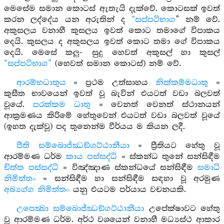
මෙසේම සමාන කොටස් ඇතැයි දැක්වේ. කොටසක් ඉවත්
කරන ලද්දේය යන අරුතින් ද
“සප්පටිභාග
” නම් වේ.
අකුසලය වනාහී කුසලය ඉවත් කොට තමාගේ විපාකය
දෙයි. කුසලය ද අකුසලය ඉවත් කොට තමා ගේ විපාකය
දෙයි. මෙසේ කලු- සුදු හෙවත් අකුසල් හා කුසල්
“සප්පටිභාග”
(හෙවත් සමාන කොටස්) නම් වේ.
ආරම්භධාතුය
= ප්‍රථම උත්සාහය
නික්කම්මධාතු
=
කුසීත භාවයෙන් ඉවත් වූ බැවින් එයටත් වඩා බලවත්
වූයේ.
පරක්කම ධාතු
= වෙනත් වෙනත් ස්ථානයන්
ආක්‍රමණය කිරිමේ හේතුවෙන් එයටත් වඩා බලවත් වූයේ
(ඉහත දැක්වූ) පද තුනෙන්ම වීර්යය ම කියන ලදී.
පීති සම්බොජ්ඣඞ්ගට්ඨානීයා
= ප්‍රීතියට හේතු වූ
ආරම්මණ ධර්ම
කාය පස්සද්ධි
= ස්කන්ධ තුනේ සන්සිඳීම
චිත්ත පස්සද්ධි
= විඤ්ඤාණ ස්කන්ධයේ සන්සිඳීම
සමාධි
නිමිත්තං
= සන්සිඳීම හා සන්සිඳීම සඳහා වූ අරමුණ
අබ්‍යග්ග නිමිත්තං
යනු එයටම පර්යාය වචනයකි.
උපෙක්‍ඛා සම්බොජ්ඣඞ්ගට්ඨානීයා
උපේක්ෂාවට හේතු
වූ ආරම්මණ ධර්ම. අර්ථ වශයෙන් වනාහී මධ්‍යස්ථ ආකාර