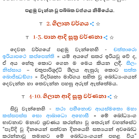
පළමු වැන්න වූ පබ්බත වග්ගය නිමියේය.
2. ගිලාන වර්ගය
1-3. පාන ආදි සූත්‍ර වර්ණනා
දෙවන වර්ගයේ පළමු වැන්නෙහි -
චත්තාරො
ඉරියාපථෙ කප්පෙන්ති
= යම් අයගේ සතර ඉරියවූ වේ ද,
ඒ අය හේතු කොට ගෙන ම මෙය කියන ලදී.
සීලං
නිස්සාය
– චතුපාරිශුද්ධි ශීලය ඇසුරු කොට
සත්ත
බොජ්ඣඞ්ගා
= විදර්ශනා මාර්ගය සහිත වූ බෝධ්‍යංගයන්
දෙවැන්න හා තෙවැන්න පහසු අරුත් ඇත්තේමය.
4-10. ගිලාන ආදි සූත්‍ර වර්ණනා
සිවු වැන්නෙහි -
තථා පහීනොච ආයස්මතො මහා
කස්සපස්ස සො ආබාධො අහොසී
= මේ බෝධ්‍යංග
භාවනාව මනාව ශ්‍රවණය කරන්නා වූ තෙරුන් වහන්සේට
“පැවිදි වූ දිනයෙන් සත්වන දිනයෙහි සත්‍යයන් අවබෝධ
කරන්නාවූ තමාහට මේ බෝධ්‍යංගයන් පහළ විය”