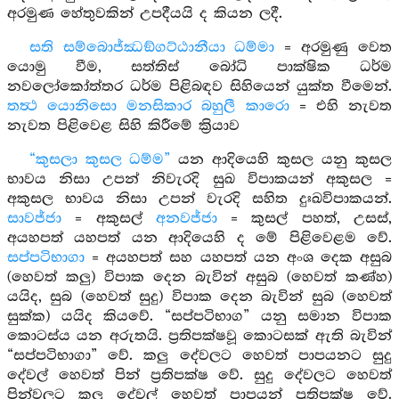
අරමුණ හේතුවකින් උපදීයයි ද කියන ලදී.
සති සම්බොජ්ඣඞ්ගට්ඨානීයා ධම්මා
= අරමුණු වෙත
යොමු වීම, සත්තිස් බෝධි පාක්ෂික ධර්ම
නවලෝකෝත්තර ධර්ම පිළිබඳව සිහියෙන් යුක්ත වීමෙන්.
තත්‍ථ යොනිසො මනසිකාර බහුලී කාරො
= එහි නැවත
නැවත පිළිවෙළ සිහි කිරීමේ ක්‍රියාව
“කුසලා කුසල ධම්ම”
යන ආදියෙහි කුසල යනු කුසල
භාවය නිසා උපන් නිවැරදි සුඛ විපාකයන් අකුසල =
අකුසල භාවය නිසා උපන් වැරදි සහිත දුඃඛවිපාකයන්.
සාවජ්ජා
= අකුසල්
අනවජ්ජා
= කුසල් පහත්, උසස්,
අයහපත් යහපත් යන ආදියෙහි ද මේ පිළිවෙළම වේ.
සප්පටිභාගා
= අයහපත් සහ යහපත් යන අංශ දෙක අසුබ
(හෙවත් කලු) විපාක දෙන බැවින් අසුබ (හෙවත් කණ්හ)
යයිද, සුබ (හෙවත් සුදු) විපාක දෙන බැවින් සුබ (හෙවත්
සුක්ක) යයිද කියවේ. “සප්පටිභාග” යනු සමාන විපාක
කොටස්ය යන අරුතයි. ප්‍රතිපක්ෂවූ කොටසක් ඇති බැවින්
“සප්පටිභාගා” වේ. කලු දේවලට හෙවත් පාපයනට සුදු
දේවල් හෙවත් පින් ප්‍රතිපක්ෂ වේ. සුදු දේවලට හෙවත්
පින්වලට කලු දේවල් හෙවත් පාපයන් ප්‍රතිපක්ෂ වේ.