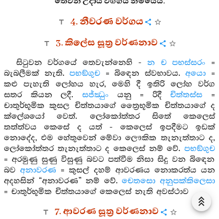
තෙවන උදායි වග්ගය නිමියේය.
4. නීවරණ වර්ගය
3. කිලේස සූත්‍ර වර්ණනාව
සිටුවන වර්ගයේ තෙවැන්නෙහි -
න ච පභස්සරං
=
බැබලීමක් නැති.
පභඞ්ගුච
= බිඳෙන ස්වභාවය.
අයො
=
කළු පැහැති ලෝහය හැර, මෙහි දී ඉතිරි ලෝහ වර්ග
සතර කියන ලදී.
සජ්ඣුං
යනු = රිදී
චිත්තස්ස
=
චාතුර්භූමික කුසල චිත්තයාගේ ත්‍රෛභූමික චිත්තයාගේ ද
ක්ලේශයෝ වෙත්. ලෝකෝත්තර සිතේ කෙලෙස්
තත්ත්වය කෙසේ ද යත් - කෙලෙස් ඉපදීමට ඉඩක්
නොදේද, එම හේතුවෙන් මේවා ලෞකික තැනැත්තාට ද,
ලෝකෝත්තර තැනැත්තාට ද කෙලෙස් නම් වේ.
පභඞ්ගුච
= අරමුණු සුණු විසුණු බවට පත්වීම නිසා සිදු වන බිඳෙන
බව
අනාවරණ
= කුසල් දහම් ආවරණය නොකරත්ය යන
අදහසින් “අනාවරණ” නම් වේ.
චෙතසො අනුපක්කිලෙසා
= චාතුර්භූමික චිත්තයාගේ කෙලෙස් නැති අවස්ථාව
7. ආවරණ සූත්‍ර වර්ණනාව