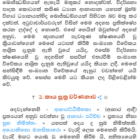
බොජ්ඣඞ්ගයන් ඇතැයි මතුකර නොදක්වත්. විදර්ශනා
පාදක කොටගත් කසිණ ධ්‍යාන ආනාපාන යහපත් බ්‍රහ්ම
විහාර ධ්‍යානයන්හිද බොජ්ඣඞ්ගයන් පිහිටන බව මතු කර
දක්වත්. අටුවාචාර්යවරුන් විසින් මෙම අදහස ප්‍රතික්ෂේප
කරන ලද්දේ ද නොවේ. එසේ හෙයින් ඔවුන්ගේ අදහස්
අනුව, මෙම ඥානයන් පැවතුණ ක්ෂණයෙහි වූ
ක්‍රියාවන්ගෙන් මෙසේ යටපත් කිරීම් සංඛ්‍යාත විවේකය
ආශ්‍රිත දැනුම ඇති වූයේ යයිද, එසේම විදර්ශනා
ක්ෂණයෙහි වූ අදහසින් සසරින් එතරවීම් සංඛ්‍යාත
විවේකය ආශ්‍රිත දැනුම ඇතිවූයේ යයිද කියන ලදී. මෙසේ
සන්සිඳීම් සංඛ්‍යාත විවේකයේ ඇසුර වඩන්නේ යයි
කිවයුතු වේ. සෙස්ස මෙහි යට කියන ලද පිළිවෙළින්ම
වේ.
2. කාය සූත්‍ර වර්ණනාව
දෙවැන්නෙහි -
ආහාරට්ඨිතිකො
= (ආහාර ආදී)
ප්‍රත්‍යයන් අනුව පවත්නා වූ
ආහාරං පටිච්ච
= ප්‍රත්‍යය නිසා
සුභ නිමිත්තං
= යහපත් දෙය ද සුබ නිමිත්තකි.
අයොනිසො මනසිකාරො
= වැරදි ලෙස මෙනෙහි කිරීමයි.
වැරදි මඟට යොමු වූ මෙනෙහි කිරීම යි, අනිත්‍යයෙහි