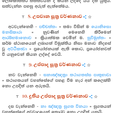
ලෝකෝත්තර තත්ත්වයන් ද කියන ලද්දේ යයි දත යුතුය.
සත්වැන්න පහසු අරුත් ඇත්තේමය.
8. උපවාන සූත්‍ර වර්ණනාව
අටවැන්නෙහි -
පච්චත්තං
= තමා විසින් ම
යොනිසො
මනසිකාරා
= නුවණින් මෙනෙහි කිරීමෙන්
ආරබ්භමානොව
= ක්‍රියාත්මක වෙමින් ම.
සුවිමුත්තං
=
කර්ම ස්ථානයෙන් ලබාගත් විමුක්තිය නිසා මනාව නිදහස්
වූ
අට්ඨිකත්‍වා
= ප්‍රයෝජනයක් ඇති කොට, ප්‍රයෝජනවත්
වී යනුවෙන් කියන ලද්දේ වෙයි.
9. උප්පාද සූත්‍ර වර්ණනාව
නව වැන්නෙහි -
සනාඤ්ඤත්‍රා තථාගතස්ස පාතුභාවා
= තථාගතයන් වහන්සේගේ පහළ වීම හැර අන් කලෙක්හි
නො උපදිත් යන අරුතයි.
10. දුතිය උප්පාද සූත්‍ර වර්ණනාව
දස වැන්නෙහි -
නා ඤ්ඤත්‍ර සුගත විනයා
= සුගතයන්
වහන්සේගේ අවවාදයෙන් තොරව නො උපදිත් යනුයි.