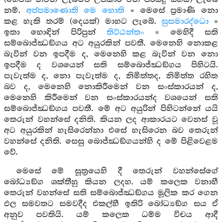
නම්.
අප්පමාණොති මෙ හොති
= මෙසේ ප්‍රමාණි නො
කළ හැකි තරම් (දෙයක්) මාහට ලැබේ.
සුසමාරද්ධො
=
ඉතා හොඳින් පිරිපුන්
තිට්ඨන්තං
= මෙහිදී සති
සම්බොජ්ඣඞ්ගය අට අයුරකින් පවතී. මෙනෙහි නොකළ
බැවින් වන ඉපදීම ද, මෙනෙහි කළ බැවින් වන නො
ඉපදීම ද වශයෙන් සති සම්බොජ්ඣඞ්ගය පිහිටයි.
පැවැත්ම ද, නො පැවැත්ම ද, නිමිත්තද, නිමිත්ත රහිත
බව ද, මෙනෙහි නොකිරීමෙන් වන සංස්කාරයන් ද,
මෙනෙහි කිරීමෙන් වන සංස්කාරයන්ද වශයෙන් සති
සම්බොජ්ඣඞ්ගය පවතී. මේ අට අයුරින් පිහිටන්නේ යයි
තෙරුන් වහන්සේ දනිති. කියන ලද ආකාරයට වෙනස් වූ
අට අයුරකින් හැසිරෙන්නා එසේ හැසිරෙන බව තෙරුන්
වහන්සේ දනිති. සෙසු බොජ්ඣඞ්ගයන්හි ද මේ පිළිවෙළම
වේ.
මෙසේ මේ සූත්‍රයෙහි දී තෙරුන් වහන්සේගේ
බෝධ්‍යඞ්ග ශක්තීහු කියන ලදහ. යම් කලෙක වනාහී
තෙරුන් වහන්සේ සති සම්බොජ්ඣඞ්ගය මූලික කර ගෙන
ඵල සමවතට සමවදීද එකල්හී ඉතිරි බෝධ්‍යඞ්ග සය ඒ
අනුව පවතියි. යම් කලෙක ධම්ම විචය ආදී