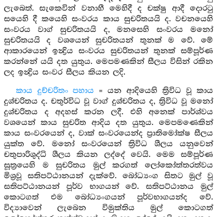
ලැබෙත්. සැකෙවින් වනාහී මෙහිදී ද චක්ෂු ආදී දොරටු
සයෙහි දී කයෙහි සංවරය කාය සුචරිතයයි ද. වචනයෙහි
සංවරය වාග් සුචරිතයයි ද, මනසෙහි සංවරය මනෝ
සුචරිතයයි ද වශයෙන් සුචරිතයන් තුනක් ම වේ. මේ
ආකාරයෙන් ඉන්‍ද්‍රිය සංවරය සුචරිතයන් තුනක් සම්පූර්ණ
කරන්නේ යයි දත යුතුය. මෙපමණකින් සීලය විසින් රකින
ලද ඉන්‍ද්‍රිය සංවර සීලය කියන ලදි.
කාය දුච්චරිතං පහාය
= යන ආදියෙහි ත්‍රිවිධ වූ කාය
දුශ්චරිතය ද. චතුර්විධ වූ වාග් දුශ්චරිතය ද, ත්‍රිවිධ වූ මනෝ
දුශ්චරිතය ද අදහස් කරන ලදී. එහි අනෙක් පාර්ශ්වය
වශයෙන් කාය සුචරිත ආදිය දත යුතුය. මෙපමණෙකින්
කාය සංවරයෙන් ද, වාක් සංවරයෙන්ද ප්‍රාතිමෝක්ෂ සීලය
යුක්ත වේ. මනෝ සංවරයෙන් ත්‍රිවිධ ශීලය යනුවෙන්
චතුපාරිශුද්ධි ශීලය කියන ලද්දේ වෙයි. මෙම සම්පූර්ණ
සූත්‍රයෙහි ම සුචරිතය මුල් කරගත් ලෝකෝත්තරත්වය
මිශ්‍රවූ සතිපට්ඨානයන් දැක්වේ. බෝධ්‍යංග සිතට මුල් වූ
සතිපට්ඨානයන් පූර්ව භාගයන් වේ. සතිපට්ඨානය මුල්
කොටගත් එම බෝධ්‍යංගයන් පූර්වභාගයන්ද වේ.
විද්‍යාවෙන් ලැබෙන විමුක්තිය මුල් කොටගත්