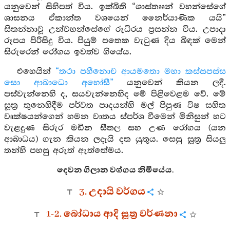
යනුවෙන් සිහිපත් විය. ඉක්බිති “ශාස්තෲන් වහන්සේගේ
ශාසනය ඒකාන්ත වශයෙන් නෛර්යාණික යයි”
සිතන්නාවූ උන්වහන්සේගේ රුධිරය ප්‍රසන්න විය. උපාදා
රූපය පිරිසිදු විය. පියුම් පතෙක වැටුණ දිය බිඳක් මෙන්
සිරුරෙන් රෝගය ඉවත්ව ගියේය.
එහෙයින්
“තථා පහීනොච ආයමතො මහා කස්සපස්ස
සො ආබාධො අහෝසී”
යනුවෙන් කියන ලදී.
පස්වැන්නෙහි ද, සයවැන්නෙහිද මේ පිළිවෙළම වේ. මේ
සූත්‍ර තුනෙහිදීම පර්වත පාදයන්හි මල් පිපුණ විෂ සහිත
වෘක්ෂයන්ගෙන් හමන වාතය ස්පර්ශ වීමෙන් මිනිසුන් හට
වැළදුණ සිරුර මඩින සීතල සහ උණ රෝගය (යන
ආබාධය) ගැන කියන ලදැයි දත යුතුය. සෙසු සූත්‍ර සියලු
තන්හි පහසු අරුත් ඇත්තේමය.
දෙවන ගිලාන වග්ගය නිමියේය.
3. උදායි වර්ගය
1-2. බෝධාය ආදි සූත්‍ර වර්ණනා