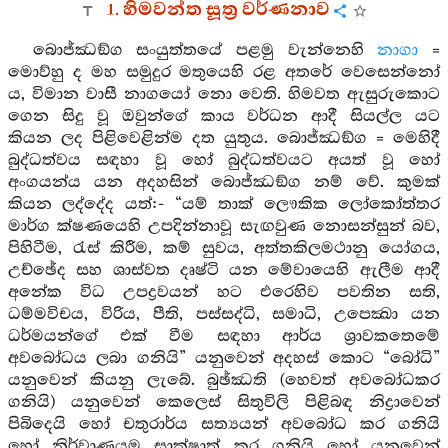
1. හිමවන්ත සූත්‍ර වර්ණනාව
බොජ්ඣඞ්ග සංයුත්තයේ පළමු වැන්නෙහි
නාගා
=
මොව්හු ද මහ සමුදුර මතුයෙහි රළ අතරේ වෙසෙන්නෝ
ය, විමාන වාසී නාගයෝ නො වෙති. හිමවත ඇසුරුකොට
ගෙන සිදු වූ ඔවුන්ගේ කාය වර්ධන ආදී සියල්ල යට
කියන ලද පිළිවෙළින්ම දත යුතුය. බොජ්ඣඞ්ග = මෙහිදී
බුද්ධත්වය සඳහා වූ හෝ බුද්ධත්වයට අයත් වූ හෝ
අංගයන්ය යන අදහසින් බොජ්ඣඞ්ග නම් වේ. කුමක්
කියන ලද්දේද යත්:- “යම් තාක් ලෞකික ලෝකෝත්තර
මාර්ග ක්ෂණයෙහි උපදින්නාවූ සැඟවුණ නොසන්සුන් බව,
පිහිටීම, රැස් කිරීම, කම් සුවය, අත්තකිලමථානු යෝගය,
උච්ඡේද සහ ශාස්වත දෘෂ්ටි යන මේවායෙහි ඇලීම ආදී
අනේක විධ උපද්‍රවයන් හට එරෙහිව පවතින සති,
ධම්මවිචය, විරිය, පීති, පස්සද්ධි, සමාධි, උපෙක්‍ඛා යන
ධර්මයන්ගේ එක් වීම සඳහා ආර්ය ශ්‍රාවකතෙමේ
අවබෝධය ලබා ගනියි” යනුවෙන් අදහස් කොට “බෝධි”
යනුවෙන් කියනු ලැබේ. බුඡ්ඣති (හෙවත් අවබෝධකර
ගනියි) යනුවෙන් කෙලෙස් සිතුවිලි පිළිබඳ නිද්‍රාවෙන්
පිබිදෙයි හෝ චතුරාර්ය සත්‍යයන් අවබෝධ කර ගනියි
හෝ නිර්වාණයම සාක්ෂාත් කර ගනියි හෝ යනුවෙන්