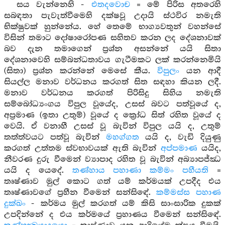
සය වැන්නෙහි -
එතදවොච
= මේ පිරිස අතරෙහි
සබඳතා පැවැත්වීමෙහි දක්ෂවූ උදායි ස්ථවිර නමැති
භික්ෂුවක් හුන්නේය. හේ තෙමේ භාග්‍යවතුන් වහන්සේ
විසින් තමාට දෝෂාරෝපණ සහිතව කරන ලද දේශනාවක්
බව දැන තමාගෙන් ප්‍රශ්න අසන්නේ යයි සිතා
දේශනාවෙහි සම්බන්ධතාවය ගැටීමකට ලක් කරන්නෙමියි
(සිතා) ප්‍රශ්න කරන්නේ මෙසේ කීය.
විපුලං
යන ආදී
සියල්ල මනාව වර්ධනය කරගත් සිත සඳහා කියන ලදී.
මනාව වර්ධනය කරගත් පිරිසිදු සිහිය නමැති
සම්බෝධ්‍යංගය විපුල වූයේද, උසස් බවට පත්වූයේ ද,
අප්‍රමාණ (ඉතා උතුම්) වූයේ ද ක්‍රෝධ සිත් රහිත වූයේ ද
වෙයි. ඒ වනාහී උසස් වූ බැවින් විපුල යයි ද, උතුම්
තත්ත්වයට පත්වූ බැවින්
මහග්ගත
යයි ද, වැඩි දියුණු
කරගත් උත්තම ස්වභාවයක් ඇති බැවින්
අප්පමාණ
යයිද,
නීවරණ දුරු වීමෙන් ව්‍යාපාද රහිත වූ බැවින් අබ්‍යාපජ්ඣ
යයි ද යෙදේ.
තණ්හාය පහාණා කම්මං පහීයති
=
තෘෂ්ණාව මුල් කොට ගත් යම් කර්මයක් උපදීද එය
තෘෂ්ණාවගේ ප්‍රහීන වීමෙන් සන්සිඳේ.
කම්මස්ස පහාණ
දුක්ඛං
- කර්මය මුල් කරගත් යම් කිසි සාංසාරික දුකක්
උපදින්නේ ද එය කර්මයේ ප්‍රහාණය වීමෙන් සන්සිඳේ.