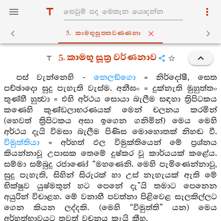
5. කාමභූසුත‍්තවණ‍්ණනා
5. කාමභූ සූත්‍ර වර්ණනාව
පස් වැන්නෙහි -
නෙලඞ්ගො
= නිර්දෝෂී, සෙත
පච්ඡාදො සුදු පැහැති වැස්ම. අනීඝං = දුක්නැති මුහුත්තං
තුණ්හී හුත්‍වා = එහි අර්ථය සොයා බැලීම සඳහා ත්‍රිපිටකය
කණෙහි කුණ්ඩලාභරණයක් මෙන් චලනය කරමින්
(හෙවත් ත්‍රිපිටකය අසා ඉගෙන ගනිමින්) මෙය මෙහි
අර්ථය දැයි විමසා බැලීම පිණිස මොහොතක් නිහඬ වී.
විමුත්තියා
= අර්හත් ඵල විමුක්තියෙන් මේ ප්‍රශ්නය
කියන්නාවූ උපාසක තෙමේ දුෂ්කර වූ කාර්යයක් කළේය.
සම්මා සම්බුදු රජාණෝ “මහණෙනි. මෙහි පැමිණෙන්නාවූ,
සුදු පැහැති, සිහින් සිරුරක් හා උස් නැහැයක් ඇති මේ
භික්ෂුව යුෂ්මතුන් හට පෙනේ දැ”යි තමාට පෙනෙන
අයුරින් විචාළහ. මේ වනාහී පවත්නා පිළිවෙළ සැලකිල්ලට
ගෙන කියන ලද්දකි. (මෙහි “විමුත්ති” යන) මෙය
අර්හත්භාවයට තවත් වචනය කැයි කීහ.