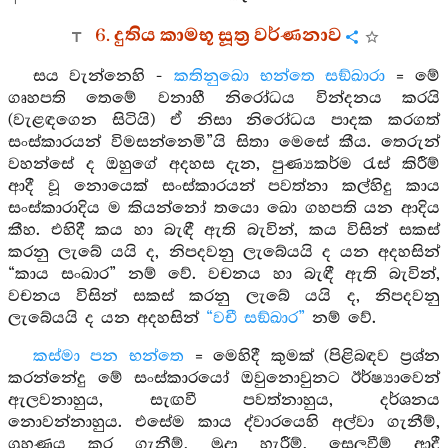
6. දුතිය කාමභූ සූත්‍ර වර්ණනාව
සය වැන්නෙහි -
කතිනුඛො භන්තෙ සඞ්ඛාරා
= මේ
ගෘහපති තෙමේ වනාහී නිරෝධය වින්දනය කරයි
(වැළඳගෙන සිටියි) ඒ නිසා නිරෝධය පාදක කරගත්
සංස්කාරයන් විමසන්නෙමි”යි සිතා මෙසේ කීය. තෙරුන්
වහන්සේ ද ඔහුගේ අදහස දැන, පුණ්‍යකර්ම රැස් කිරීම්
ආදී වූ නොයෙක් සංස්කාරයන් පවත්නා කල්හිදු කාය
සංස්කාරාදිය ම කියන්නෝ තයො ඛො ගහපති යන ආදිය
කීහ. එහිදී කය හා බැඳී ඇති බැවින්, කය විසින් සකස්
කරනු ලැබේ යයි ද, නිපදවනු ලැබේයයි ද යන අදහසින්
“කාය සංඛාර” නම් වේ. වචනය හා බැඳී ඇති බැවින්,
වචනය විසින් සකස් කරනු ලැබේ යයි ද, නිපදවනු
ලැබේයයි ද යන අදහසින්
“වචී සඞ්ඛාර”
නම් වේ.
කස්මා පන භන්තෙ
= මෙහිදී කුමක් (පිළිබඳව ප්‍රශ්න
කරන්නේදු මේ සංස්කාරයෝ ඔවුනොවුනට ඊර්ෂ්‍යාවෙන්
ඇලවනාහුය, සැඟවී පවත්නාහුය, දර්ශනය
නොවන්නාහුය. එසේම කාය ද්වාරයෙහි අල්වා ගැනීම්,
ග්‍රහණය කර ගැනීම්, මුදා හැරීම්, සෙලවීම් ආදී