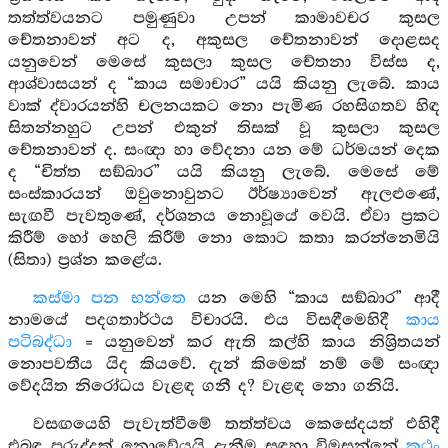
තත්ත්වයනට පමුණුවා උපන් කාමාවචර කුසල
චේතනාවන් අට ද, අකුසල චේතනාවන් දොළසද
යනුවෙන් මෙසේ කුසලා කුසල චේතනා විස්ස ද,
ආශ්වාසයන් ද “කාය සමාචාර” යයි කියනු ලැබේ. කාය
වාක් ද්වාරයන්හි චලනයකට නො පැමිණ රහසිගතව හිඳ
සිතන්නහුට උපන් එකුන් තිසක් වූ කුසලා කුසල
චේතනාවන් ද. සංඥා හා වේදනා යන මේ ධර්මයන් දෙක
ද “චිත්ත සඞ්ඛාර” යයි කියනු ලැබේ. මෙසේ මේ
සංස්කාරයන් ඔවුනොවුනට ඊර්ෂ්‍යාවෙන් ඇලළුණේ,
සැඟවී පැවතුණේ, දර්ශනය නොවූයේ වෙයි. ඒවා ප්‍රකට
කිරීම් හෝ හෙලි කිරීම් නො කොට කතා කරන්නෙමියි
(සිතා) ප්‍රශ්න කළේය.
කස්මා පන භන්තෙ
යන මෙහි “කාය සඞ්ඛාර” ආදී
නාමයේ පදගතාර්ථය විචාරයි. එය විසඳීමෙහිදී
කාය
පටිබද්ධා
= යනුවෙන් කර ඇති කල්හි කාය නිශ්‍රිතයන්
නොපවතීය යිද කියවේ. දැන් කිමෙක් නම් මේ සංඥා
වේදයිත නිරෝධය වැළඳ ගනී ද? වැළඳ නො ගනියි.
වසඟයෙහි පැවැත්වීමේ තත්ත්වය කෙසේදයත් එහිදී
එබඳු පුරුද්දක් නොවේයයි දැනීම සඳහා විමසන්නේ
කථං