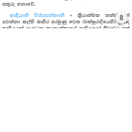
අකුරු නොවේ.
ඉන්‍ද්‍රියානි විප්පසන්නානි
= ක්‍රියාත්මක තත්ත්වයන්
පවත්නා කල්හි බාහිර අරමුණු වෙත (චක්ෂුරාදියෙහි) ප්‍රසාද
ඉන්‍ද්‍රියයන් ගැටෙන තැනැත්තාගේ ඉන්‍ද්‍රියයෝ පීඩාවට පත්
වෙති. ශක්තිය හීන වී ආලේපනයකින් වැසුණ ඉඳුරන්
ඇතුවාක් මෙන් වෙති. සතර මං සන්ධියෙක තබන ලද
කැට පතක් වාතය ආදියෙන් විසුරුණු දූවිල්ලෙන් වැසී
ගියාසේ වෙයි. යම් සේ පසුම්බියක දමා පෙට්ටියක තබන
ලද කැටපතක් පසුම්බිය ඇතුළතදීම බබළයිද මෙසේ
නිරෝධයට සමවැදුණු භික්ෂුවගේ අභ්‍යන්තරයෙහි
නිරෝධයෙහි දී ප්‍රසාද ඉන්‍ද්‍රිය පස අතිශයින් බබළයි. ඒ
නිසා “ඉන්‍ද්‍රියානි විප්පසන්නානි” (ඉන්‍ද්‍රියයෝ ඉතා ප්‍රසන්න
වූවාහුය) යයි කියන ලදී.
වුට්ඨහිස්සන්ති
හෝ
වුට්ඨගාමී
= මේ පද දෙකින්
අභ්‍යන්තරයෙහි නිරෝධ වන කාලය කියන ලදී. වුට්ඨිතො
= මේ පදයෙන් ඵල සමාපත්ති කාලය කියන ලදී. එසේ
මුල් දෙපදයෙන් සිතෙන් තොරව වෙසෙන කාලය කියන
ලදී. පසු පදයෙන් සිත සහිතව වෙසෙන කාලය කියන ලදී.