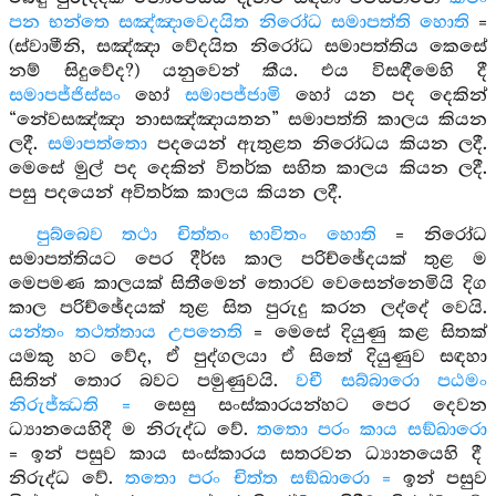
පන භන්තෙ සඤ්ඤාවෙදයිත නිරෝධ සමාපත්ති හොති
=
(ස්වාමීනි, සඤ්ඤා වේදයිත නිරෝධ සමාපත්තිය කෙසේ
නම් සිදුවේද?) යනුවෙන් කීය. එය විසඳීමෙහි දී
සමාපජ්ජිස්සං
හෝ
සමාපජ්ජාමි
හෝ යන පද දෙකින්
“නේවසඤ්ඤා නාසඤ්ඤායතන” සමාපත්ති කාලය කියන
ලදී.
සමාපත්තො
පදයෙන් ඇතුළත නිරෝධය කියන ලදී.
මෙසේ මුල් පද දෙකින් විතර්ක සහිත කාලය කියන ලදී.
පසු පදයෙන් අවිතර්ක කාලය කියන ලදී.
පුබ්බෙව තථා චිත්තං භාවිතං හොති
= නිරෝධ
සමාපත්තියට පෙර දීර්ඝ කාල පරිච්ඡේදයක් තුළ ම
මෙපමණ කාලයක් සිතීමෙන් තොරව වෙසෙන්නෙමියි දිග
කාල පරිච්ඡේදයක් තුළ සිත පුරුදු කරන ලද්දේ වෙයි.
යන්තං තථත්තාය උපනෙති
= මෙසේ දියුණු කළ සිතක්
යමකු හට වේද, ඒ පුද්ගලයා ඒ සිතේ දියුණුව සඳහා
සිතින් තොර බවට පමුණුවයි.
වචී සබ්බාරො පඨමං
නිරුජ්ඣති =
සෙසු සංස්කාරයන්හට පෙර දෙවන
ධ්‍යානයෙහිදී ම නිරුද්ධ වේ.
තතො පරං කාය සඞ්ඛාරො
= ඉන් පසුව කාය සංස්කාරය සතරවන ධ්‍යානයෙහි දී
නිරුද්ධ වේ.
තතො පරං චිත්ත සඞ්ඛාරො =
ඉන් පසුව