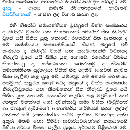
චිත්ත සංස්කාරය අභ්‍යන්තර නිරෝධයෙහිදීම නිරුද්ධ වේ.
ආයු
= රූපය නමැති ජීවිතේන්‍ද්‍රියයේ පැවැත්ම
විපරිභිනනානි
= නසන ලද විනාශ කරන ලද.
එහි නිරෝධ සමාපත්තිගත වූවහුගේ චිත්ත සංස්කාරය
ද නිරුද්ධ වූයේය යන කියමනෙන් පමණක් සිත නිරුද්ධ
වූයේ යයි සිතිය යුතු නොවේ. එහෙයින් සිත් ඇත්තාහු ද
මේ තත්ත්වයට සමාපත්තියයයි කියත්. ඔහුගේ වචී
සංඛාරය ද නිරුද්ධ වීයයි යන කියමනෙන්ම වචනයද
නිරුද්ධ වූයේ යයි සිතිය යුතු නොවේ. එහෙයින් ධර්මය
කියන්නාවූ ද, සජ්ඣායනා කරන්නාවූ ද නිරෝධ
සමාපත්තිගත පුද්ගලයා විසින් හිඳ ගැනීම (හෙවත් නැවත
සිතා බැලීම) කළ යුතු වේ. යම්බඳුවූ මේ තෙමේ මරණයට
පත්වූයේ. කලුරිය කළේ වේද ඔහුගේ ද චිත්ත සංස්කාරය
නිරුද්ධවූයේය යන කියමනෙන් සිත නිරුද්ධ වූයේ යයි
සිතිය යුතු නොවේ. එහෙයින් කලුරිය කළ මවුපියන් හෝ
රහතුන් වහන්සේ හෝ දවන්නාවූ තමා විසින් (මවුපියන්
හා රහතුන් දැවීමෙන්) ආනන්තර්ය කර්මයක් කරන ලද්දේ
වන්නේ යයි (ආනන්තර්ය කර්ම දක්වන වචනවල ඇති)
අකුරු මතම නො පිහිටා ආචාර්යවරුන්ගේ න්‍යායයෙහි
පිහිටා අර්ථය විමසා බැලිය යුතුය. අර්ථයම පිළිසරණ වේ.